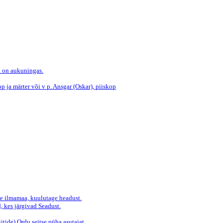
a on aukuningas.
op ja märter või v p. Ansgar (Oskar), piiskop
e ilmamaa, kuulutage headust.
 kes järgivad Seadust.
itide) Ordu seitse püha asutajat