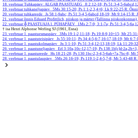
18. veebruar
Tuhkapäev: ALGAB PAASTUAEG
Jl 2:12-18; Ps 51:3-4,5-6abcd,
19. veebruar
tuhkaneljapäev
5Ms 30:15-20; Ps 1:1-2,3,4+6; Lk 9:22-25
R: Õnni
20. veebruar
tuhkareede
Js 58:1-9abc; Ps 51:3-4,5-6abcd,18-19; Mt 9:14-15
R: 
21. veebruar
õnnis Eduard Profittlich, piiskop ja märter (Tallinna piiskopkonnas)
22. veebruar
╬ PAASTUAJA 1. PÜHAPÄEV
1Ms 2:7-9; 3:1-7a; Ps 51:3-4,5-6a
† isa Henri Alphonse Werling SJ (1961, Esna)
23. veebruar
1. paastuesmaspäev
3Ms 19:1-2,11-18; Ps 19:8-9,10+15; Mt 25:3
24. veebruar
1. paastuteisipäev
Js 55:10-11; Ps 34:4-5,6-7,16-17,18-19; Mt 6:7
25. veebruar
1. paastukolmapäev
Jn 3:1-10; Ps 51:3-4,12-13,18-19; Lk 11:29-3
26. veebruar
1. paastuneljapäev
Erl 3:10a,10c-12,17-19; Ps 138:1b[c]d-2a,2b+3
27. veebruar
1. paastureede
Hs 18:21-28; Ps 130:1bc-2,3-4,5-6ab+7a,7bc-8; Mt
28. veebruar
1. paastulaupäev
5Ms 26:16-19; Ps 119:1-2,4-5,7-8; Mt 5:43-48
R: