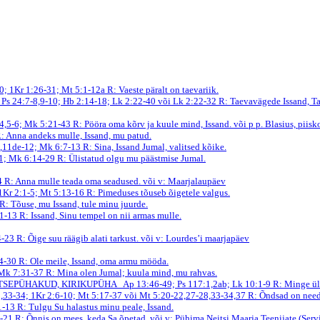
10; 1Kr 1:26-31; Mt 5:1-12a
R: Vaeste päralt on taevariik.
 Ps 24:7-8,9-10; Hb 2:14-18; Lk 2:22-40 või Lk 2:22-32
R: Taevavägede Issand, T
-4,5-6; Mk 5:21-43
R: Pööra oma kõrv ja kuule mind, Issand.
või p p. Blasius, piisk
: Anna andeks mulle, Issand, mu patud.
c,11de-12; Mk 6:7-13
R: Sina, Issand Jumal, valitsed kõike.
51; Mk 6:14-29
R: Ülistatud olgu mu päästmise Jumal.
34
R: Anna mulle teada oma seadused.
või v: Maarjalaupäev
 1Kr 2:1-5; Mt 5:13-16
R: Pimeduses tõuseb õigetele valgus.
R: Tõuse, mu Issand, tule minu juurde.
:1-13
R: Issand, Sinu tempel on nii armas mulle.
4-23
R: Õige suu räägib alati tarkust.
või v: Lourdes’i maarjapäev
24-30
R: Ole meile, Issand, oma armu mööda.
 Mk 7:31-37
R: Mina olen Jumal; kuula mind, mu rahvas.
AITSEPÜHAKUD, KIRIKUPÜHA
Ap 13:46-49; Ps 117:1,2ab; Lk 10:1-9
R: Minge ül
8,33-34; 1Kr 2:6-10; Mt 5:17-37 või Mt 5:20-22,27-28,33-34,37
R: Õndsad on need,
11-13
R: Tulgu Su halastus minu peale, Issand.
4-21
R: Õnnis on mees, keda Sa õpetad.
või v: Pühima Neitsi Maarja Teenijate (Servi