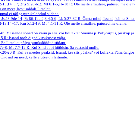
12-13,14+17; 2Kr 5:20-6:2; Mt 6:1-6,16-18
R: Ole meile armuline, patused me olem
s on mees, kes usaldab Jumalat.
Jumal ei põlga purukslöödud südant.
Js 58:9de-14; Ps 86:1bc-2,3-4,5-6; Lk 5:27-32
R: Õpeta mind, Issand, käima Sinu 
,12-13,14+17; Rm 5:12-19; Mt 4:1-11
R: Ole meile armuline, patused me oleme.
1-46
R: Issanda sõnad on vaim ja elu.
või kollekta: Smürna p. Polycarpus, piiskop ja
-15
R: Issand toob õiged kitsikusest välja.
2
R: Jumal ei põlga purukslöödud südant.
,7e-8; Mt 7:7-12
R: Kui Sind appi hüüdsin, Sa vastasid mulle.
 5:20-26
R: Kui Sa meeles peaksid, Issand, kes siis püsiks?
või kollekta Püha Grigor 
 Õndsad on need, kelle elutee on laitmatu.