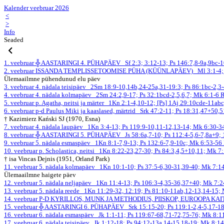
Kalender veebruar 2026
<
>
Info
Seaded
1. veebruar
╬ AASTARINGI 4. PÜHAPÄEV
Sf 2:3; 3:12-13; Ps 146:7,8-9a,9bc-
2. veebruar
ISSANDA TEMPLISSETOOMISE PÜHA (KÜÜNLAPÄEV)
Ml 3:1-4;
Ülemaailmne pühendunud elu päev
3. veebruar
4. nädala teisipäev
2Sm 18:9-10,14b,24-25a,31-19:3; Ps 86:1bc-2,3
4. veebruar
4. nädala kolmapäev
2Sm 24:2,9-17; Ps 32:1bcd-2,5,6,7; Mk 6:1-6
R
5. veebruar
p. Agatha, neitsi ja märter
1Kn 2:1-4,10-12; [Ps] 1Aj 29:10cde-11ab
6. veebruar
p-d Paulus Miki ja kaaslased, märtrid
Srk 47:2-11; Ps 18:31,47+50,
† Kazimierz Kański SJ (1970, Esna)
7. veebruar
4. nädala laupäev
1Kn 3:4-13; Ps 119:9-10,11-12,13-14; Mk 6:30-
8. veebruar
╬ AASTARINGI 5. PÜHAPÄEV
Js 58:6a,7-10; Ps 112:4-5,6-7,8a+9;
9. veebruar
5. nädala esmaspäev
1Kn 8:1-7,9-13; Ps 132:6-7,9-10c; Mk 6:53-56
10. veebruar
p. Scholastica, neitsi
1Kn 8:22-23,27-30; Ps 84:3,4,5+10,11; Mk 7
† isa Vincas Dejnis (1951, Orland Park)
11. veebruar
5. nädala kolmapäev
1Kn 10:1-10; Ps 37:5-6,30-31,39-40; Mk 7:1
Ülemaailmne haigete päev
12. veebruar
5. nädala neljapäev
1Kn 11:4-13; Ps 106:3-4,35-36,37+40; Mk 7:
13. veebruar
5. nädala reede
1Kn 11:29-32, 12:19; Ps 81:10-11ab,12-13,14-15;
14. veebruar
P-D KYRILLOS, MUNK JA METHODIUS, PIISKOP, EUROOPA K
15. veebruar
╬ AASTARINGI 6. PÜHAPÄEV
Srk 15:15-20; Ps 119:1-2,4-5,17-1
16. veebruar
6. nädala esmaspäev
Jk 1:1-11; Ps 119:67-68,71-72,75-76; Mk 8:
17. veebruar
6. nädala teisipäev
Jk 1:12-18; Ps 94:12-13a,14-15,18-19; Mk 8:1