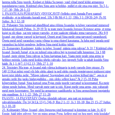
lastena tulla Sinu juurde. Kedagi ei lükka Sa tagasi, vaid võtad meid kõiki armastava
isasüdamega vastu. Kiidetud olgu Sinu arm ja heldus, millel ei ole otsa ega piiri.
Tn 5,1–
7.17–30; 5Ms 26,1–15
1. PAASTUAJA PÜHAPÄEV (INVOCAVIT)
Selleks ongi Jumala Poeg saanud
avalikuks, et ta tühistaks kuradi teod.
1Jh 3,8b
Mt 4,1–11; 1Ms 3,1–19(20–24); Ps 91
Jutlus: Jk 1,12–18
22. Pühapäev
Siis tunnevad alandlikud aina rõõmu Issandas ja kõige vaesemad inimesed
hõiskavad Iisraeli Pühas.
Js 29,19
Te ju teate meie Issanda Jeesuse Kristuse armu, et tema,
kuigi ta oli rikas, sai teie pärast vaeseks, et teie saaksite rikkaks tema vaesusest.
2Kr 8,9
Issand, me oleme vaesed ja kerjused. Ometi avad Sina meile oma taevased varandused.
Õpeta meid neid varandusi vastu võtma ja oma eluteel kasutama. Ja luba meil jagada neid
varandusi ka kõigi nendega, kellega Sina meid kokku juhid.
23. Esmaspäev
Kuulutage, kiitke ja öelge: Issand, päästa oma rahvas!
Jr 31,7
Kiidetud olgu
Issand, Iisraeli Jumal, et ta on tulnud oma rahva ligi ja toonud talle lunastuse.
Lk 1,68
Issand, meie oleme Sinu rahvas ja Sinu karjamaa kari. Vaata meie peale oma armu ja
heldust mööda. Liida meid kokku üheks rahvaks, kes järgneb Sulle ja tahab kuulda Sinu
häält.
Jk 1,1–6(7–11)12.13; 5Ms 27,1–10
24. Teisipäev
Ma tean, et Issand ajab viletsa kohtuasja ja teeb vaesele õige otsuse.
Ps
140,13
Kui mõni vend või õde oleks alasti ja neil oleks puudu igapäevasest toidusest ning
keegi teist ütleks neile: "Minge rahuga! Soojendage end ja sööge kõhud täis!", aga te ei
annaks neile ihu jaoks hädavajalikku – mis oleks sellest kasu?
Jk 2,15–16
Püha
kõigeväeline Jumal, Sina kutsud oma Pojas enda juurde vaevatud ja koormatud. Ka meie
oleme nende hulgas. Meid vaevab meie patt ja süü. Kingi meile oma armu, mis vabastab
meid meie koormatest. Tee meid ka armastuse saadikuteks ja Sinu armusõnumi jagajateks
siin maailmas.
Ii 1,1–22; 5Ms 27,11–26
PAASTU- JA PALVEPÄEV
Õiglus ülendab rahvast, aga patt on teotuseks
rahvahõimudele.
Õp 14,34
Lk 13,(1–5)6–9; Rm 2,1–11; Js 1,10–18; Ilm 21,15–27
Jutlus:
Js 1,10–18
25. Kolmapäev
Mina, Issand, olen õigusega sind kutsunud ja kinnitan su kätt.
Js 42,6
Ennäe, hääl ütles pilvest: See on minu armas Poeg, kellest mul on hea meel, teda kuulake!