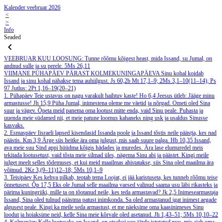
Kalender veebruar 2026
<
>
Info
Seaded
VEEBRUAR
KUU LOOSUNG: Tunne rõõmu kõigest heast, mida Issand, su Jumal, on
andnud sulle ja su perele.
5Ms 26,11
VIIMANE PÜHAPÄEV PÄRAST KOLMEKUNINGAPÄEVA
Sinu kohal koidab
Issand ja sinu kohal nähakse tema auhiilgust.
Js 60,2b
Mt 17,1–9; 2Ms 3,1–10(11–14); Ps
97
Jutlus: 2Pt 1,16–19(20–21)
1. Pühapäev
Teie ustavus on nagu varakult haihtuv kaste!
Ho 6,4
Jeesus ütleb: Jääge minu
armastusse!
Jh 15,9
Püha Jumal, inimestena oleme me väetid ja nõrgad. Ometi oled Sina
suur ja vägev. Õpeta meid panema oma lootust mitte enda, vaid Sinu peale. Puhasta ja
uuenda meie südamed nii, et meie patune loomus kahaneks ning usk ja usaldus Sinusse
kasvaks.
2. Esmaspäev
Iisraeli lapsed kisendasid Issanda poole ja Issand tõstis neile päästja, kes nad
päästis.
Km 3,9
Ärge siis heitke ära oma julgust, mis saab suure palga.
Hb 10,35
Issand,
ava meie suu Sind appi hüüdma kõigis hädades ja muredes. Ära lase elumuredel meis
tekitada lootusetust, vaid tõsta meie silmad üles, nägema Sinu abi ja päästet. Kingi meile
julget meelt selles tõdemuses, et kui meid maailmas ahistatakse, siis Sina oled maailma ära
võitnud.
2Kr 3,(9–11)12–18; 5Ms 10,1–9
3. Teisipäev
Kes kehva pilkab, teotab tema Loojat, ei jää karistuseta, kes tunneb rõõmu teise
õnnetusest.
Õp 17,5
Eks ole Jumal selle maailma vaesed valinud saama usu läbi rikasteks ja
pärima kuningriiki, mille ta on tõotanud neile, kes teda armastavad?
Jk 2,5
Inimesearmastaja
Issand, Sina oled tulnud päästma patust inimkonda. Sa oled armastanud igat inimest aegade
algusest peale. Kingi ka meile seda armastust, et me näeksime oma kaasinimeses Sinu
loodut ja hoiaksime neid, kelle Sina meie kõrvale oled asetanud.
Jh 1,43–51; 5Ms 10,10–22