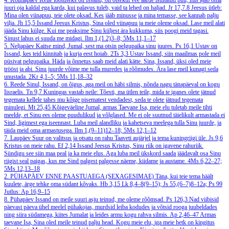
4. Kolmapäev
Kelle lootuseks on Issand, on otsekui vee äärde istutatud puu, mis ajab oma
juuri oja kaldal ega karda, kui palavus tuleb, vaid ta lehed on haljad.
Jr 17,7.8
Jeesus ütleb:
Mina olen viinapuu, teie olete oksad. Kes jääb minusse ja mina temasse, see kannab palju
vilja.
Jh 15,5
Issand Jeesus Kristus, Sina oled viinapuu ja meie oleme oksad. Lase meil alati
jääda Sinu külge. Kui me peaksime Sinu küljest ära kukkuma, siis poogi meid tagasi.
Sinust lahus ei suuda me midagi.
Ilm 1,(1.2)3–8; 5Ms 11,1–17
5. Neljapäev
Kaitse mind, Jumal, sest ma otsin pelgupaika sinu juures.
Ps 16,1
Ustav on
Issand, kes teid kinnitab ja kurja eest hoiab.
2Ts 3,3
Ustav Issand, siin maailmas pole meil
püsivat pelgupaika. Häda ja õnnetus saab meid alati kätte. Sina, Issand, üksi oled meie
trööst ja abi. Sinu juurde võime me tulla muredes ja rõõmudes. Ära lase meil kunagi seda
unustada.
2Kr 4,1–5; 5Ms 11,18–32
6. Reede
Sinul, Issand, on õigus, aga meil on häbi silmis, nõnda nagu tänapäeval on kogu
Iisraelis.
Tn 9,7
Kuningas vastab neile: Tõesti, ma ütlen teile, mida te iganes olete jätnud
tegemata kellele tahes mu kõige pisematest vendadest, seda te olete jätnud tegemata
minulegi.
Mt 25,45
Kõigeväeline Jumal, armas Taevane Isa, meie elu tuletab meile tihti
meelde, et Sinu ees oleme puudulikud ja võlglased. Me ei ole suutnud täielikult armastada ei
Sind, ligimest ega iseennast. Luba meil alandliku ja kahetseva meelega tulla Sinu juurde, ja
täida meid oma armastusega.
Ilm 1,(9–11)12–18; 5Ms 12,1–12
7. Laupäev
Suur on valitsus ja otsatu on rahu Taaveti aujärjel ja tema kuningriigi üle.
Js 9,6
Kristus on meie rahu.
Ef 2,14
Issand Jeesus Kristus, Sinu riik on igavene rahuriik.
Sündigu see siin maa peal ja ka meie elus. Aga luba meil ükskord saada jäädavalt osa Sinu
riigist seal paigas, kus me Sind palgest palgesse näeme, kiidame ja austame.
4Ms 6,22–27;
5Ms 12,13–18
2. PÜHAPÄEV ENNE PAASTUAEGA (SEXAGESIMAE)
Täna, kui teie tema häält
kuulete, ärge tehke oma südant kõvaks.
Hb 3,15
Lk 8,4–8(9–15); Js 55,(6–7)8–12a; Ps 99
Jutlus: Ap 16,9–15
8. Pühapäev
Issand on meile suuri asju teinud, me oleme rõõmsad.
Ps 126,3
Nad viibisid
päevast päeva ühel meelel pühakojas, murdsid leiba kodudes ja võtsid rooga juubeldades
ning siira südamega, kiites Jumalat ja leides armu kogu rahva silmis.
Ap 2,46–47
Armas
taevane Isa, Sina oled meile teinud palju head. Kogu meie elu, iga meie hetk on kingitus