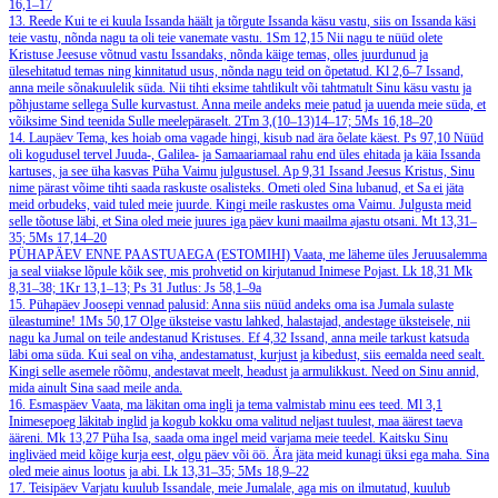
16,1–17
13. Reede
Kui te ei kuula Issanda häält ja tõrgute Issanda käsu vastu, siis on Issanda käsi
teie vastu, nõnda nagu ta oli teie vanemate vastu.
1Sm 12,15
Nii nagu te nüüd olete
Kristuse Jeesuse võtnud vastu Issandaks, nõnda käige temas, olles juurdunud ja
ülesehitatud temas ning kinnitatud usus, nõnda nagu teid on õpetatud.
Kl 2,6–7
Issand,
anna meile sõnakuulelik süda. Nii tihti eksime tahtlikult või tahtmatult Sinu käsu vastu ja
põhjustame sellega Sulle kurvastust. Anna meile andeks meie patud ja uuenda meie süda, et
võiksime Sind teenida Sulle meelepäraselt.
2Tm 3,(10–13)14–17; 5Ms 16,18–20
14. Laupäev
Tema, kes hoiab oma vagade hingi, kisub nad ära õelate käest.
Ps 97,10
Nüüd
oli kogudusel tervel Juuda-, Galilea- ja Samaariamaal rahu end üles ehitada ja käia Issanda
kartuses, ja see üha kasvas Püha Vaimu julgustusel.
Ap 9,31
Issand Jeesus Kristus, Sinu
nime pärast võime tihti saada raskuste osalisteks. Ometi oled Sina lubanud, et Sa ei jäta
meid orbudeks, vaid tuled meie juurde. Kingi meile raskustes oma Vaimu. Julgusta meid
selle tõotuse läbi, et Sina oled meie juures iga päev kuni maailma ajastu otsani.
Mt 13,31–
35; 5Ms 17,14–20
PÜHAPÄEV ENNE PAASTUAEGA (ESTOMIHI)
Vaata, me läheme üles Jeruusalemma
ja seal viiakse lõpule kõik see, mis prohvetid on kirjutanud Inimese Pojast.
Lk 18,31
Mk
8,31–38; 1Kr 13,1–13; Ps 31
Jutlus: Js 58,1–9a
15. Pühapäev
Joosepi vennad palusid: Anna siis nüüd andeks oma isa Jumala sulaste
üleastumine!
1Ms 50,17
Olge üksteise vastu lahked, halastajad, andestage üksteisele, nii
nagu ka Jumal on teile andestanud Kristuses.
Ef 4,32
Issand, anna meile tarkust katsuda
läbi oma süda. Kui seal on viha, andestamatust, kurjust ja kibedust, siis eemalda need sealt.
Kingi selle asemele rõõmu, andestavat meelt, headust ja armulikkust. Need on Sinu annid,
mida ainult Sina saad meile anda.
16. Esmaspäev
Vaata, ma läkitan oma ingli ja tema valmistab minu ees teed.
Ml 3,1
Inimesepoeg läkitab inglid ja kogub kokku oma valitud neljast tuulest, maa äärest taeva
ääreni.
Mk 13,27
Püha Isa, saada oma ingel meid varjama meie teedel. Kaitsku Sinu
ingliväed meid kõige kurja eest, olgu päev või öö. Ära jäta meid kunagi üksi ega maha. Sina
oled meie ainus lootus ja abi.
Lk 13,31–35; 5Ms 18,9–22
17. Teisipäev
Varjatu kuulub Issandale, meie Jumalale, aga mis on ilmutatud, kuulub