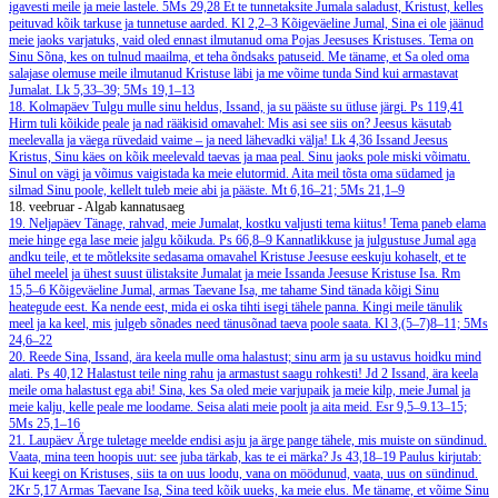
igavesti meile ja meie lastele.
5Ms 29,28
Et te tunnetaksite Jumala saladust, Kristust, kelles
peituvad kõik tarkuse ja tunnetuse aarded.
Kl 2,2–3
Kõigeväeline Jumal, Sina ei ole jäänud
meie jaoks varjatuks, vaid oled ennast ilmutanud oma Pojas Jeesuses Kristuses. Tema on
Sinu Sõna, kes on tulnud maailma, et teha õndsaks patuseid. Me täname, et Sa oled oma
salajase olemuse meile ilmutanud Kristuse läbi ja me võime tunda Sind kui armastavat
Jumalat.
Lk 5,33–39; 5Ms 19,1–13
18. Kolmapäev
Tulgu mulle sinu heldus, Issand, ja su pääste su ütluse järgi.
Ps 119,41
Hirm tuli kõikide peale ja nad rääkisid omavahel: Mis asi see siis on? Jeesus käsutab
meelevalla ja väega rüvedaid vaime – ja need lähevadki välja!
Lk 4,36
Issand Jeesus
Kristus, Sinu käes on kõik meelevald taevas ja maa peal. Sinu jaoks pole miski võimatu.
Sinul on vägi ja võimus vaigistada ka meie elutormid. Aita meil tõsta oma südamed ja
silmad Sinu poole, kellelt tuleb meie abi ja pääste.
Mt 6,16–21; 5Ms 21,1–9
18. veebruar - Algab kannatusaeg
19. Neljapäev
Tänage, rahvad, meie Jumalat, kostku valjusti tema kiitus! Tema paneb elama
meie hinge ega lase meie jalgu kõikuda.
Ps 66,8–9
Kannatlikkuse ja julgustuse Jumal aga
andku teile, et te mõtleksite sedasama omavahel Kristuse Jeesuse eeskuju kohaselt, et te
ühel meelel ja ühest suust ülistaksite Jumalat ja meie Issanda Jeesuse Kristuse Isa.
Rm
15,5–6
Kõigeväeline Jumal, armas Taevane Isa, me tahame Sind tänada kõigi Sinu
heategude eest. Ka nende eest, mida ei oska tihti isegi tähele panna. Kingi meile tänulik
meel ja ka keel, mis julgeb sõnades need tänusõnad taeva poole saata.
Kl 3,(5–7)8–11; 5Ms
24,6–22
20. Reede
Sina, Issand, ära keela mulle oma halastust; sinu arm ja su ustavus hoidku mind
alati.
Ps 40,12
Halastust teile ning rahu ja armastust saagu rohkesti!
Jd 2
Issand, ära keela
meile oma halastust ega abi! Sina, kes Sa oled meie varjupaik ja meie kilp, meie Jumal ja
meie kalju, kelle peale me loodame. Seisa alati meie poolt ja aita meid.
Esr 9,5–9.13–15;
5Ms 25,1–16
21. Laupäev
Ärge tuletage meelde endisi asju ja ärge pange tähele, mis muiste on sündinud.
Vaata, mina teen hoopis uut: see juba tärkab, kas te ei märka?
Js 43,18–19
Paulus kirjutab:
Kui keegi on Kristuses, siis ta on uus loodu, vana on möödunud, vaata, uus on sündinud.
2Kr 5,17
Armas Taevane Isa, Sina teed kõik uueks, ka meie elus. Me täname, et võime Sinu