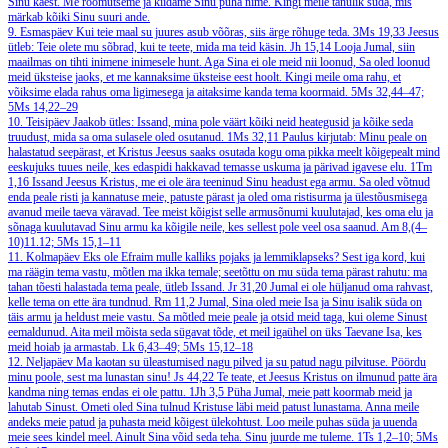
Sinu käest. Me rõõmutseme ja kiidame Sinu püha nime. Kingi meile tänulik süda, mis
märkab kõiki Sinu suuri ande.
9. Esmaspäev
Kui teie maal su juures asub võõras, siis ärge rõhuge teda.
3Ms 19,33
Jeesus
ütleb: Teie olete mu sõbrad, kui te teete, mida ma teid käsin.
Jh 15,14
Looja Jumal, siin
maailmas on tihti inimene inimesele hunt. Aga Sina ei ole meid nii loonud, Sa oled loonud
meid üksteise jaoks, et me kannaksime üksteise eest hoolt. Kingi meile oma rahu, et
võiksime elada rahus oma ligimesega ja aitaksime kanda tema koormaid.
5Ms 32,44–47;
5Ms 14,22–29
10. Teisipäev
Jaakob ütles: Issand, mina pole väärt kõiki neid heategusid ja kõike seda
truudust, mida sa oma sulasele oled osutanud.
1Ms 32,11
Paulus kirjutab: Minu peale on
halastatud seepärast, et Kristus Jeesus saaks osutada kogu oma pikka meelt kõigepealt mind
eeskujuks tuues neile, kes edaspidi hakkavad temasse uskuma ja pärivad igavese elu.
1Tm
1,16
Issand Jeesus Kristus, me ei ole ära teeninud Sinu headust ega armu. Sa oled võtnud
enda peale risti ja kannatuse meie, patuste pärast ja oled oma ristisurma ja ülestõusmisega
avanud meile taeva väravad. Tee meist kõigist selle armusõnumi kuulutajad, kes oma elu ja
sõnaga kuulutavad Sinu armu ka kõigile neile, kes sellest pole veel osa saanud.
Am 8,(4–
10)11.12; 5Ms 15,1–11
11. Kolmapäev
Eks ole Efraim mulle kalliks pojaks ja lemmiklapseks? Sest iga kord, kui
ma räägin tema vastu, mõtlen ma ikka temale; seetõttu on mu süda tema pärast rahutu: ma
tahan tõesti halastada tema peale, ütleb Issand.
Jr 31,20
Jumal ei ole hüljanud oma rahvast,
kelle tema on ette ära tundnud.
Rm 11,2
Jumal, Sina oled meie Isa ja Sinu isalik süda on
täis armu ja heldust meie vastu. Sa mõtled meie peale ja otsid meid taga, kui oleme Sinust
eemaldunud. Aita meil mõista seda sügavat tõde, et meil igaühel on üks Taevane Isa, kes
meid hoiab ja armastab.
Lk 6,43–49; 5Ms 15,12–18
12. Neljapäev
Ma kaotan su üleastumised nagu pilved ja su patud nagu pilvituse. Pöördu
minu poole, sest ma lunastan sinu!
Js 44,22
Te teate, et Jeesus Kristus on ilmunud patte ära
kandma ning temas endas ei ole pattu.
1Jh 3,5
Püha Jumal, meie patt koormab meid ja
lahutab Sinust. Ometi oled Sina tulnud Kristuse läbi meid patust lunastama. Anna meile
andeks meie patud ja puhasta meid kõigest ülekohtust. Loo meile puhas süda ja uuenda
meie sees kindel meel. Ainult Sina võid seda teha. Sinu juurde me tuleme.
1Ts 1,2–10; 5Ms