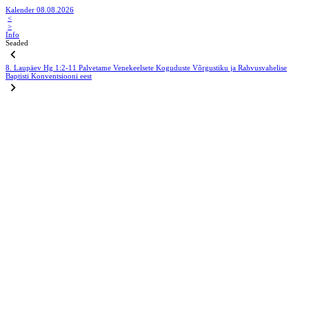
Kalender 08.08.2026
<
>
Info
Seaded
8. Laupäev
Hg 1:2-11
Palvetame Venekeelsete Koguduste Võrgustiku ja Rahvusvahelise
Baptisti Konventsiooni eest