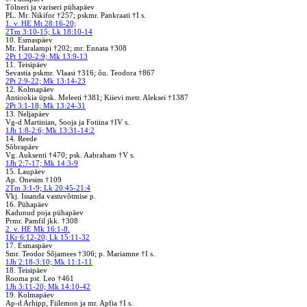
Tölneri ja variseri pühapäev
PL. Mr. Nikifor †257; pskmr. Pankraati †I s.
1. v. HE Mt 28:16-20;
2Tm 3:10-15; Lk 18:10-14
10. Esmaspäev
Mr. Haralampi †202; mr. Ennata †308
2Pt 1:20-2:9; Mk 13:9-13
11. Teisipäev
Sevastia pskmr. Vlaasi †316; õu. Teodora †867
2Pt 2:9-22; Mk 13:14-23
12. Kolmapäev
Antiookia üpsk. Meleeti †381; Kiievi metr. Aleksei †1387
2Pt 3:1-18; Mk 13:24-31
13. Neljapäev
Vg-d Martinian, Sooja ja Fotiina †IV s.
1Jh 1:8-2:6; Mk 13:31-14:2
14. Reede
Sõbrapäev
Vg. Auksenti †470; psk. Aabraham †V s.
1Jh 2:7-17; Mk 14:3-9
15. Laupäev
Ap. Onesim †109
2Tm 3:1-9; Lk 20:45-21:4
Vkj. Issanda vastuvõtmise p.
16. Pühapäev
Kadunud poja pühapäev
Prmr. Pamfil jkk. †308
2. v. HE Mk 16:1-8.
1Kr 6:12-20; Lk 15:11-32
17. Esmaspäev
Smr. Teodor Sõjamees †306; p. Mariamne †I s.
1Jh 2:18-3:10; Mk 11:1-11
18. Teisipäev
Rooma pst. Leo †461
1Jh 3:11-20; Mk 14:10-42
19. Kolmapäev
Ap-d Arhipp, Fiilemon ja mr. Apfia †I s.