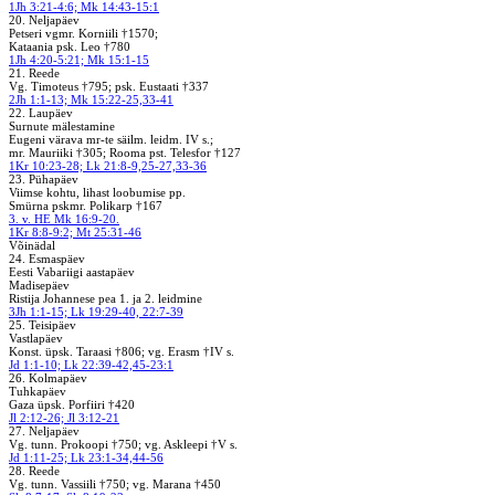
1Jh 3:21-4:6; Mk 14:43-15:1
20. Neljapäev
Petseri vgmr. Korniili †1570;
Kataania psk. Leo †780
1Jh 4:20-5:21; Mk 15:1-15
21. Reede
Vg. Timoteus †795; psk. Eustaati †337
2Jh 1:1-13; Mk 15:22-25,33-41
22. Laupäev
Surnute mälestamine
Eugeni värava mr-te säilm. leidm. IV s.;
mr. Mauriiki †305; Rooma pst. Telesfor †127
1Kr 10:23-28; Lk 21:8-9,25-27,33-36
23. Pühapäev
Viimse kohtu, lihast loobumise pp.
Smürna pskmr. Polikarp †167
3. v. HE Mk 16:9-20.
1Kr 8:8-9:2; Mt 25:31-46
Võinädal
24. Esmaspäev
Eesti Vabariigi aastapäev
Madisepäev
Ristija Johannese pea 1. ja 2. leidmine
3Jh 1:1-15; Lk 19:29-40, 22:7-39
25. Teisipäev
Vastlapäev
Konst. üpsk. Taraasi †806; vg. Erasm †IV s.
Jd 1:1-10; Lk 22:39-42,45-23:1
26. Kolmapäev
Tuhkapäev
Gaza üpsk. Porfiiri †420
Jl 2:12-26; Jl 3:12-21
27. Neljapäev
Vg. tunn. Prokoopi †750; vg. Askleepi †V s.
Jd 1:11-25; Lk 23:1-34,44-56
28. Reede
Vg. tunn. Vassiili †750; vg. Marana †450