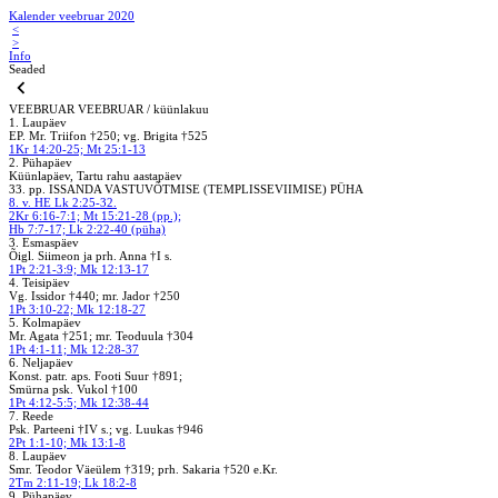
Kalender veebruar 2020
<
>
Info
Seaded
VEEBRUAR
VEEBRUAR / küünlakuu
1. Laupäev
EP. Mr. Triifon †250; vg. Brigita †525
1Kr 14:20-25; Mt 25:1-13
2. Pühapäev
Küünlapäev, Tartu rahu aastapäev
33. pp. ISSANDA VASTUVÕTMISE (TEMPLISSEVIIMISE) PÜHA
8. v. HE Lk 2:25-32.
2Kr 6:16-7:1; Mt 15:21-28 (pp.);
Hb 7:7-17; Lk 2:22-40 (püha)
3. Esmaspäev
Õigl. Siimeon ja prh. Anna †I s.
1Pt 2:21-3:9; Mk 12:13-17
4. Teisipäev
Vg. Issidor †440; mr. Jador †250
1Pt 3:10-22; Mk 12:18-27
5. Kolmapäev
Mr. Agata †251; mr. Teoduula †304
1Pt 4:1-11; Mk 12:28-37
6. Neljapäev
Konst. patr. aps. Footi Suur †891;
Smürna psk. Vukol †100
1Pt 4:12-5:5; Mk 12:38-44
7. Reede
Psk. Parteeni †IV s.; vg. Luukas †946
2Pt 1:1-10; Mk 13:1-8
8. Laupäev
Smr. Teodor Väeülem †319; prh. Sakaria †520 e.Kr.
2Tm 2:11-19; Lk 18:2-8
9. Pühapäev