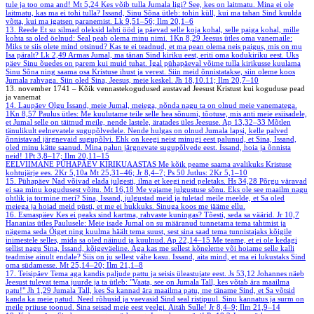
tule ja too oma and!
Mt 5,24
Kes võib tulla Jumala ligi? See, kes on laitmatu. Mina ei ole
laitmatu, kas ma ei tohi tulla? Issand, Sinu Sõna ütleb: tohin küll, kui ma tahan Sind kuulda
võtta, kui ma igatsen paranemist.
Lk 9,51–56; Ilm 20,1–6
13. Reede
Et su silmad oleksid lahti ööd ja päevad selle koja kohal, selle paiga kohal, mille
kohta sa oled öelnud: Seal peab olema minu nimi.
1Kn 8,29
Jeesus ütles oma vanemaile:
Miks te siis olete mind otsinud? Kas te ei teadnud, et ma pean olema neis paigus, mis on mu
Isa päralt?
Lk 2,49
Armas Jumal, ma tänan Sind kiriku eest, eriti oma kodukiriku eest. Üks
päev Sinu õuedes on parem kui muid tuhat. Igal pühapäeval võime tulla kirikusse kuulama
Sinu Sõna ning saama osa Kristuse ihust ja verest. Siin meid õnnistatakse, siin oleme koos
Jumala rahvaga. Siin oled Sina, Jeesus, meie keskel.
Jh 18,10.11; Ilm 20,7–10
13. november 1741 – Kõik vennastekogudused austavad Jeesust Kristust kui koguduse pead
ja vanemat
14. Laupäev
Olgu Issand, meie Jumal, meiega, nõnda nagu ta on olnud meie vanematega.
1Kn 8,57
Paulus ütles: Me kuulutame teile selle hea sõnumi, tõotuse, mis anti meie esiisadele,
et Jumal selle on täitnud meile, nende lastele, äratades üles Jeesuse.
Ap 13,32–33
Mõtlen
tänulikult eelnevatele sugupõlvedele. Nende hulgas on olnud Jumala lapsi, kelle palved
õnnistavad järgnevaid sugupõlvi. Ehk on keegi neist minugi eest palunud, et Sina, Issand,
oled minu kätte saanud. Mina palun järgnevate sugupõlvede eest. Issand, hoia ja õnnista
neid!
1Pt 3,8–17; Ilm 20,11–15
EELVIIMANE PÜHAPÄEV KIRIKUAASTAS
Me kõik peame saama avalikuks Kristuse
kohtujärje ees.
2Kr 5,10a
Mt 25,31–46; Jr 8,4–7; Ps 50
Jutlus: 2Kr 5,1–10
15. Pühapäev
Nad võivad elada julgesti, ilma et keegi neid peletaks.
Hs 34,28
Põrgu väravad
ei saa minu kogudusest võitu.
Mt 16,18
Me vajame julgustuse sõnu. Eks ole see maailm nagu
ohtlik ja tormine meri? Sina, Issand, julgustad meid ja tuletad meile meelde, et Sa oled
meiega ja hoiad meid püsti, et me ei hukkuks. Sinuga koos me jääme ellu.
16. Esmaspäev
Kes ei peaks sind kartma, rahvaste kuningas? Tõesti, seda sa väärid.
Jr 10,7
Hananias ütles Paulusele: Meie isade Jumal on su määranud tunnetama tema tahtmist ja
nägema seda Õiget ning kuulma häält tema suust, sest sina saad tema tunnistajaks kõigile
inimestele selles, mida sa oled näinud ja kuulnud.
Ap 22,14–15
Me teame, et ei ole kedagi
sellist nagu Sina, Issand, kõigeväeline. Aga kas me sellest kõneleme või hoiame selle kalli
teadmise ainult endale? Siis on ju sellest vähe kasu. Issand, aita mind, et ma ei lukustaks Sind
oma südamesse.
Mt 25,14–20; Ilm 21,1–8
17. Teisipäev
Tema aga kandis paljude pattu ja seisis üleastujate eest.
Js 53,12
Johannes näeb
Jeesust tulevat tema juurde ja ta ütleb: "Vaata, see on Jumala Tall, kes võtab ära maailma
patu!"
Jh 1,29
Jumala Tall, kes Sa kannad ära maailma patu, me täname Sind, et Sa võtsid
kanda ka meie patud. Need rõhusid ja vaevasid Sind seal ristipuul. Sinu kannatus ja surm on
meile priiuse toonud. Sina seisad meie eest veelgi. Aitäh Sulle!
Jr 8,4–9; Ilm 21,9–14