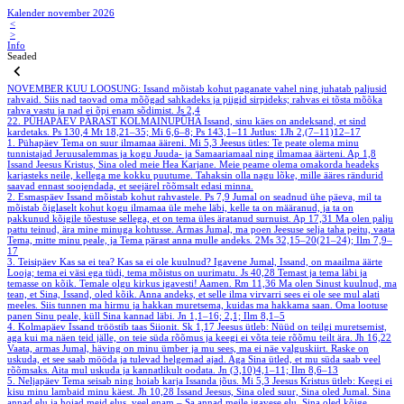
Kalender november 2026
<
>
Info
Seaded
NOVEMBER
KUU LOOSUNG: Issand mõistab kohut paganate vahel ning juhatab paljusid
rahvaid. Siis nad taovad oma mõõgad sahkadeks ja piigid sirpideks; rahvas ei tõsta mõõka
rahva vastu ja nad ei õpi enam sõdimist.
Js 2,4
22. PÜHAPÄEV PÄRAST KOLMAINUPÜHA
Issand, sinu käes on andeksand, et sind
kardetaks.
Ps 130,4
Mt 18,21–35; Mi 6,6–8; Ps 143,1–11
Jutlus: 1Jh 2,(7–11)12–17
1. Pühapäev
Tema on suur ilmamaa ääreni.
Mi 5,3
Jeesus ütles: Te peate olema minu
tunnistajad Jeruusalemmas ja kogu Juuda- ja Samaariamaal ning ilmamaa äärteni.
Ap 1,8
Issand Jeesus Kristus, Sina oled meie Hea Karjane. Meie peame olema omakorda headeks
karjasteks neile, kellega me kokku puutume. Tahaksin olla nagu lõke, mille ääres rändurid
saavad ennast soojendada, et seejärel rõõmsalt edasi minna.
2. Esmaspäev
Issand mõistab kohut rahvastele.
Ps 7,9
Jumal on seadnud ühe päeva, mil ta
mõistab õiglaselt kohut kogu ilmamaa üle mehe läbi, kelle ta on määranud, ja ta on
pakkunud kõigile tõestuse sellega, et on tema üles äratanud surnuist.
Ap 17,31
Ma olen palju
pattu teinud, ära mine minuga kohtusse. Armas Jumal, ma poen Jeesuse selja taha peitu, vaata
Tema, mitte minu peale, ja Tema pärast anna mulle andeks.
2Ms 32,15–20(21–24); Ilm 7,9–
17
3. Teisipäev
Kas sa ei tea? Kas sa ei ole kuulnud? Igavene Jumal, Issand, on maailma äärte
Looja; tema ei väsi ega tüdi, tema mõistus on uurimatu.
Js 40,28
Temast ja tema läbi ja
temasse on kõik. Temale olgu kirkus igavesti! Aamen.
Rm 11,36
Ma olen Sinust kuulnud, ma
tean, et Sina, Issand, oled kõik. Anna andeks, et selle ilma virvarri sees ei ole see mul alati
meeles. Siis tunnen ma hirmu ja hakkan muretsema, kuidas ma hakkama saan. Oma lootuse
panen Sinu peale, küll Sina kannad läbi.
Jn 1,1–16; 2,1; Ilm 8,1–5
4. Kolmapäev
Issand trööstib taas Siionit.
Sk 1,17
Jeesus ütleb: Nüüd on teilgi muretsemist,
aga kui ma näen teid jälle, on teie süda rõõmus ja keegi ei võta teie rõõmu teilt ära.
Jh 16,22
Vaata, armas Jumal, häving on minu ümber ja mu sees, ma ei näe valguskiirt. Raske on
uskuda, et see saab mööda ja tulevad helgemad ajad. Aga Sina ütled, et mu süda saab veel
rõõmsaks. Aita mul uskuda ja kannatlikult oodata.
Jn (3,10)4,1–11; Ilm 8,6–13
5. Neljapäev
Tema seisab ning hoiab karja Issanda jõus.
Mi 5,3
Jeesus Kristus ütleb: Keegi ei
kisu minu lambaid minu käest.
Jh 10,28
Issand Jeesus, Sina oled suur, Sina oled Jumal. Sina
annad elu ja hoiad meid elus, veel enam – Sa annad meile igavese elu. Sina oled kõige