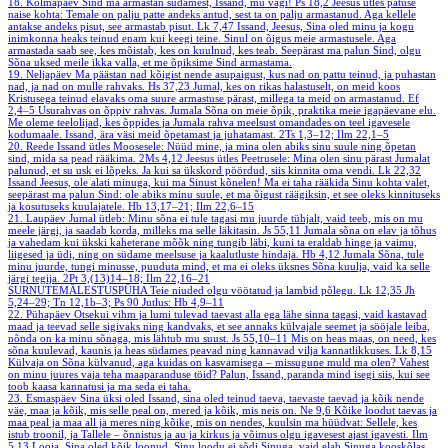
18. Kolmapäev
Sind ma armastan südamest, Issand, mu vägi!
Ps 18,2
Jeesus ütles patuse
naise kohta: Temale on palju patte andeks antud, sest ta on palju armastanud. Aga kellele
antakse andeks pisut, see armastab pisut.
Lk 7,47
Issand, Jeesus, Sina oled minu ja kogu
inimkonna heaks teinud enam kui keegi teine. Sinul on õigus meie armastusele. Aga
armastada saab see, kes mõistab, kes on kuulnud, kes teab. Seepärast ma palun Sind, olgu
Sõna uksed meile ikka valla, et me õpiksime Sind armastama.
19. Neljapäev
Ma päästan nad kõigist nende asupaigust, kus nad on pattu teinud, ja puhastan
nad, ja nad on mulle rahvaks.
Hs 37,23
Jumal, kes on rikas halastuselt, on meid koos
Kristusega teinud elavaks oma suure armastuse pärast, millega ta meid on armastanud.
Ef
2,4–5
Usurahvas on õppiv rahvas. Jumala Sõna on meie õpik, praktika meie igapäevane elu.
Me oleme teelolijad, kes õppides ja Jumala rahva meelsust omandades on teel igavesele
kodumaale. Issand, ära väsi meid õpetamast ja juhatamast.
2Ts 1,3–12; Ilm 22,1–5
20. Reede
Issand ütles Moosesele: Nüüd mine, ja mina olen abiks sinu suule ning õpetan
sind, mida sa pead rääkima.
2Ms 4,12
Jeesus ütles Peetrusele: Mina olen sinu pärast Jumalat
palunud, et su usk ei lõpeks. Ja kui sa ükskord pöördud, siis kinnita oma vendi.
Lk 22,32
Issand Jeesus, ole alati minuga, kui ma Sinust kõnelen! Ma ei taha rääkida Sinu kohta valet,
seepärast ma palun Sind: ole abiks minu suule, et ma õigust räägiksin, et see oleks kinnituseks
ja kosutuseks kuulajatele.
Hb 13,17–21; Ilm 22,6–15
21. Laupäev
Jumal ütleb: Minu sõna ei tule tagasi mu juurde tühjalt, vaid teeb, mis on mu
meele järgi, ja saadab korda, milleks ma selle läkitasin.
Js 55,11
Jumala sõna on elav ja tõhus
ja vahedam kui ükski kaheterane mõõk ning tungib läbi, kuni ta eraldab hinge ja vaimu,
liigesed ja üdi, ning on südame meelsuse ja kaalutluste hindaja.
Hb 4,12
Jumala Sõna, tule
minu juurde, tungi minusse, puuduta mind, et ma ei oleks üksnes Sõna kuulja, vaid ka selle
järgi tegija.
2Pt 3,(13)14–18; Ilm 22,16–21
SURNUTEMÄLESTUSPÜHA
Teie niuded olgu vöötatud ja lambid põlegu.
Lk 12,35
Jh
5,24–29; Tn 12,1b–3; Ps 90
Jutlus: Hb 4,9–11
22. Pühapäev
Otsekui vihm ja lumi tulevad taevast alla ega lähe sinna tagasi, vaid kastavad
maad ja teevad selle sigivaks ning kandvaks, et see annaks külvajale seemet ja sööjale leiba,
nõnda on ka minu sõnaga, mis lähtub mu suust.
Js 55,10–11
Mis on heas maas, on need, kes
sõna kuulevad, kaunis ja heas südames peavad ning kannavad vilja kannatlikkuses.
Lk 8,15
Külvaja on Sõna külvanud, aga kuidas on kasvamisega – missugune muld ma olen? Vahest
on minu juures vaja teha maaparanduse töid? Palun, Issand, paranda mind isegi siis, kui see
toob kaasa kannatusi ja ma seda ei taha.
23. Esmaspäev
Sina üksi oled Issand, sina oled teinud taeva, taevaste taevad ja kõik nende
väe, maa ja kõik, mis selle peal on, mered ja kõik, mis neis on.
Ne 9,6
Kõike loodut taevas ja
maa peal ja maa all ja meres ning kõike, mis on nendes, kuulsin ma hüüdvat: Sellele, kes
istub troonil, ja Tallele – õnnistus ja au ja kirkus ja võimus olgu igavesest ajast igavesti.
Ilm
5,13
Looja, Sina oled kõik loonud. Sinu loodu ei sõdi Sinuga, vaid elab Sinuga kooskõlas.