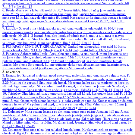
vägevam ja kui me Sinu omad oleme, siis ei ole kedagi, kes saaks meid Sinust lahutada.
Mt
7,1–5(6); Ilm 9,1–12
6. Reede
Murra oma leiba näljasele!
Js 58,7
Jeesus ütleb: Mul oli nälg ja te andsite mulle
süüa.
Mt 25,35
Issand Jeesus, ma tahan käia Sinu järel, järgida Sinu eeskuju. Sina andsid
meie eest kõik, kui kaugele olen mina jõudnud? Kas raatsin anda ainult näpuotsaga ja sedagi
kahjutundega, või jagan nagu Sina – lahke südame ja avatud kätega?
Mt 12,32–37; Ilm
9,13–21
7. Laupäev
Sa teed oma käskjalgadeks tuuled, oma teenijaiks tuleleegid.
Ps 104,4
Suur
maavärisemine sündis, sest Issanda ingel astus taevast alla, tuli ja veeretas kivi kõrvale ja istus
selle peale.
Mt 28,1–2
Issand, Sina oled loodusjõudude isand, tuul ja tuli, maa ja taevas
teevad Sinu tahtmist. Sina kõneled meile läbi oma loodu. Oh oleks meil silmad, mis näevad,
ja kõrvad, mis kuulevad, et me taipaksime.
Ilm 3,14–22; Ilm 10,1–11
3. PÜHAPÄEV ENNE UUT KIRIKUAASTAT
Õndsad on rahutegijad, sest neid hüütakse
Jumala lasteks.
Mt 5,9
Lk 17,20–24(25–30); Ii 14,1–6; Ps 44
Jutlus: 1Ts 5,1–6(7–11)
8. Pühapäev
Aabram ütles Lotile: Ärgu olgu riidu minu ja sinu vahel, minu karjaste ja sinu
karjaste vahel. Meie, mehed, oleme ju vennad.
1Ms 13,8
Olge usinad rahusideme kaudu
pidama Vaimu antud ühtsust.
Ef 4,3
Õndsad on rahutegijad, sest neid hüütakse Jumala
lasteks. Me oleme Sinu omad, kui me püüame elada heas läbisaamises oma kaasinimestega.
Kui meie südames on riid ja vihkamine, siis me Sinu omad ei ole.
8. november - .
9. Esmaspäev
Sa paned meie pahateod enese ette, meie salapatud oma palge valguse ette.
Ps
90,8
Kui meie süda meid hukka mõistab, Jumal on suurem kui meie süda ja teab kõik.
1Jh
3,20
Miski ei ole varjatud Sinu eest, oh Jumal. Me teeme halbu asju ja mõtleme, et keegi ei
näinud. Aga Jumal nägi. Sina ei olnud kuskil kaugel, olid siinsamas ja see, mis Sa nägid, ei
meeldinud Sulle. Anna meile palun andeks ja aita meid.
1Ms 33,1–4(5–7)8–11; Ilm 11,1–2
10. Teisipäev
Olge kindlad, saagu tugevaks südamed teil kõigil, kes ootate Issandat!
Ps 31,25
Jüngrid said täis rõõmu ja Püha Vaimu.
Ap 13,52
Ma tahan olla Sinu ootaja, minu Issand ja
minu Jumal. Ootaja peab olema kannatlik, ei tohi väsida ega tüdida. Kuidas jaksan hoida oma
ootust värskena? Ma palun Sind appi, tule ja ela minus oh, Püha Vaim, siis olen rõõmus ja
lootusrikas ootaja, siis ma jaksan.
Js 57,17–19(20.21); Ilm 11,3–14
11. Kolmapäev
Mina vaatan Issanda poole, mina ootan oma pääste Jumalat: küll mu Jumal
kuuleb mind.
Mi 7,7
Jeesus ütleb: Iga paluja saab ja otsija leiab ja igale koputajale avatakse.
Mt 7,8
Koputa, ja Jumal kuuleb. Tema ei ole kodust ära, Tal ei ole kiire, Ta ei uinu ega maga.
Minul on kiire, mina väsin ja tüdin. Ma tänan Sind, Jeesus, et Sina võtad mind alati vastu.
Sk
8,11–17; Ilm 11,15–19
12. Neljapäev
Hoia oma jalga, kui sa lähed Jumala kotta. Kuulamaminek on parem kui alpide
ohvriand.
Kg 4,17
Jäta oma and altari ette ja mine lepi esmalt ära oma vennaga ja alles siis