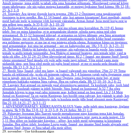
Ainult inimene, tema sõdib ja tahab olla oma Jumalast sõltumatu. Murelapsed vajavad kõige
enam tähelepanu, ole siis palun meiega kannatlik, et meiegi õpiksime Sind kiitma.
Hb 12,18–
25; Js 1,1–9
24. Teisipäev
Ära järgne jõugule kurja tegema.
2Ms 23,2
Õnnistage oma tagakiusajaid,
õnnistage ja ärge needke.
Rm 12,14
Issand, aita, kui satume kiusatusse! Kuri meelitab, sunnib
meid halvale teele ja inimene võib kergesti vääratada. Armas Jumal, hoia meid kurja eest ja
aita sellest jagu saada.
Js 35,8–10; Js 1,10–20
25. Kolmapäev
Ma tahan avaruses käia, sest ma nõuan sinu korraldusi.
Ps 119,45
Jeesus
ütleb: See on minu käsusõna, et te armastaksite üksteist, nõnda nagu mina teid olen
armastanud.
Jh 15,12
Inimesed ütlevad, et armastus on kõige tähtsam, aga Sinu armastuse
käsust, Jeesus, me ei hooli. Me tahame, et meid armastataks ja meile kõike head osutataks,
aga mõtleme seejuures, et me ise ei pea teistega nõnda olema. Armastuse käsus on tingimus:
sind armastatakse, kui sina ise armastad – see on kahepoolne asi.
1Kr 3,9–15; Js 1,21–31
26. Neljapäev
Hiskija jäi haigeks ja oli suremas; siis palvetas ta Issanda poole, kes vastas
temale ja andis temale tunnustähe. Aga Hiskija ei tasunud heategu, mis temale tehti, vaid ta
süda oli ülbe.
2Aj 32,24–25
Olge ülevoolavad tänus.
Kl 2,7
Issand, me täname Sind! Sageli
oleme unustanud Sind tänada või pole selle peale isegi tulnud. Võta nüüd vastu meie
südamlik tänu, sest Sina oled meile nii palju head teinud, et me ei suuda seda ilmaski üles
lugeda.
Hb 13,1–9; Js 2,1–5
27. Reede
Sina, Issand, oled mu lamp, ja Issand valgustab mu pimedust.
2Sm 22,29
Tema
kaudu oli tekkinud elu, ja elu oli inimeste valgus.
Jh 1,4
Inimene vajab palju õpetamist, enne
kui ta taipab, mis on õige ja hea. Tule, suur Õpetaja, oma õpetusega meie ligi, et meie
pimeduses hakkaks paistma Sinu valgus. Hea on valges elada.
Hb 13,10–16; Js 2,6–22
28. Laupäev
Kui armsad on mägede peal sõnumitooja sammud. Ta kuulutab rahu, toob häid
sõnumeid, kuulutab päästet ja ütleb Siionile: Sinu Jumal on kuningas!
Js 52,7
Au olgu
Jumalale kõrges ja maa peal rahu inimeste seas, kellest temal on hea meel.
Lk 2,14
Meie
Jumal on Kuningas! Ta on parim Kuningas, kes hoolib oma rahvast, kes päästab ja aitab, kes
annab meile parimat. Sõnumitooja, tule ja kuuluta meile jälle head sõnumit meie Kuningast!
Ilm 21,10–14.21–27; Js 3,1–15
1. ADVENDIPÜHAPÄEV. KIRIKUAASTA ALGUS
Vaata, sulle tuleb sinu kuningas, õiglane
ja aitaja.
Sk 9,9b
Rm 13,8–12; Jr 23,5–8; Ps 24
Jutlus: Mt 21,1–9
29. Pühapäev
Joonatan läks Taaveti juurde metsakurusse ning kinnitas tema kätt Jumalas.
1Sm 23,16
Seepärast julgustage üksteist ja igaüks kosutagu teist, nagu te seda teetegi.
1Ts
5,11
Hea sõber on kuldaväärt kingitus – sõber, kes tuleb meid julgustama ja kinnitama
Jumalas. Hea sõber ütleb: loodame Looja peale. Issand, me täname Sind heade sõprade eest!
Täname Sind, Jeesus, et Sina tahad olla meie sõber.
29. november - Uue kirikuaasta algus