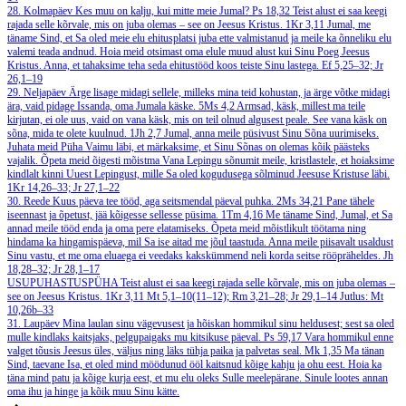
28. Kolmapäev
Kes muu on kalju, kui mitte meie Jumal?
Ps 18,32
Teist alust ei saa keegi
rajada selle kõrvale, mis on juba olemas – see on Jeesus Kristus.
1Kr 3,11
Jumal, me
täname Sind, et Sa oled meie elu ehitusplatsi juba ette valmistanud ja meile ka õnneliku elu
valemi teada andnud. Hoia meid otsimast oma elule muud alust kui Sinu Poeg Jeesus
Kristus. Anna, et tahaksime teha seda ehitustööd koos teiste Sinu lastega.
Ef 5,25–32; Jr
26,1–19
29. Neljapäev
Ärge lisage midagi sellele, milleks mina teid kohustan, ja ärge võtke midagi
ära, vaid pidage Issanda, oma Jumala käske.
5Ms 4,2
Armsad, käsk, millest ma teile
kirjutan, ei ole uus, vaid on vana käsk, mis on teil olnud algusest peale. See vana käsk on
sõna, mida te olete kuulnud.
1Jh 2,7
Jumal, anna meile püsivust Sinu Sõna uurimiseks.
Juhata meid Püha Vaimu läbi, et märkaksime, et Sinu Sõnas on olemas kõik päästeks
vajalik. Õpeta meid õigesti mõistma Vana Lepingu sõnumit meile, kristlastele, et hoiaksime
kindlalt kinni Uuest Lepingust, mille Sa oled kogudusega sõlminud Jeesuse Kristuse läbi.
1Kr 14,26–33; Jr 27,1–22
30. Reede
Kuus päeva tee tööd, aga seitsmendal päeval puhka.
2Ms 34,21
Pane tähele
iseennast ja õpetust, jää kõigesse sellesse püsima.
1Tm 4,16
Me täname Sind, Jumal, et Sa
annad meile tööd enda ja oma pere elatamiseks. Õpeta meid mõistlikult töötama ning
hindama ka hingamispäeva, mil Sa ise aitad me jõul taastuda. Anna meile piisavalt usaldust
Sinu vastu, et me oma eluaega ei veedaks kakskümmend neli korda seitse rööpräheldes.
Jh
18,28–32; Jr 28,1–17
USUPUHASTUSPÜHA
Teist alust ei saa keegi rajada selle kõrvale, mis on juba olemas –
see on Jeesus Kristus.
1Kr 3,11
Mt 5,1–10(11–12); Rm 3,21–28; Jr 29,1–14
Jutlus: Mt
10,26b–33
31. Laupäev
Mina laulan sinu vägevusest ja hõiskan hommikul sinu heldusest; sest sa oled
mulle kindlaks kaitsjaks, pelgupaigaks mu kitsikuse päeval.
Ps 59,17
Vara hommikul enne
valget tõusis Jeesus üles, väljus ning läks tühja paika ja palvetas seal.
Mk 1,35
Ma tänan
Sind, taevane Isa, et oled mind möödunud ööl kaitsnud kõige kahju ja ohu eest. Hoia ka
täna mind patu ja kõige kurja eest, et mu elu oleks Sulle meelepärane. Sinule lootes annan
oma ihu ja hinge ja kõik muu Sinu kätte.