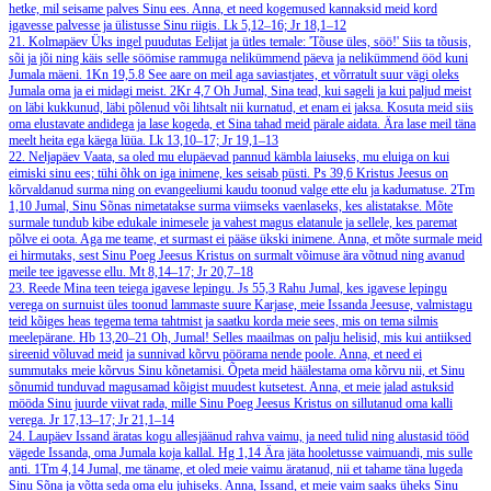
hetke, mil seisame palves Sinu ees. Anna, et need kogemused kannaksid meid kord
igavesse palvesse ja ülistusse Sinu riigis.
Lk 5,12–16; Jr 18,1–12
21. Kolmapäev
Üks ingel puudutas Eelijat ja ütles temale: 'Tõuse üles, söö!' Siis ta tõusis,
sõi ja jõi ning käis selle söömise rammuga nelikümmend päeva ja nelikümmend ööd kuni
Jumala mäeni.
1Kn 19,5.8
See aare on meil aga saviastjates, et võrratult suur vägi oleks
Jumala oma ja ei midagi meist.
2Kr 4,7
Oh Jumal, Sina tead, kui sageli ja kui paljud meist
on läbi kukkunud, läbi põlenud või lihtsalt nii kurnatud, et enam ei jaksa. Kosuta meid siis
oma elustavate andidega ja lase kogeda, et Sina tahad meid pärale aidata. Ära lase meil täna
meelt heita ega käega lüüa.
Lk 13,10–17; Jr 19,1–13
22. Neljapäev
Vaata, sa oled mu elupäevad pannud kämbla laiuseks, mu eluiga on kui
eimiski sinu ees; tühi õhk on iga inimene, kes seisab püsti.
Ps 39,6
Kristus Jeesus on
kõrvaldanud surma ning on evangeeliumi kaudu toonud valge ette elu ja kadumatuse.
2Tm
1,10
Jumal, Sinu Sõnas nimetatakse surma viimseks vaenlaseks, kes alistatakse. Mõte
surmale tundub kibe edukale inimesele ja vahest magus elatanule ja sellele, kes paremat
põlve ei oota. Aga me teame, et surmast ei pääse ükski inimene. Anna, et mõte surmale meid
ei hirmutaks, sest Sinu Poeg Jeesus Kristus on surmalt võimuse ära võtnud ning avanud
meile tee igavesse ellu.
Mt 8,14–17; Jr 20,7–18
23. Reede
Mina teen teiega igavese lepingu.
Js 55,3
Rahu Jumal, kes igavese lepingu
verega on surnuist üles toonud lammaste suure Karjase, meie Issanda Jeesuse, valmistagu
teid kõiges heas tegema tema tahtmist ja saatku korda meie sees, mis on tema silmis
meelepärane.
Hb 13,20–21
Oh, Jumal! Selles maailmas on palju helisid, mis kui antiiksed
sireenid võluvad meid ja sunnivad kõrvu pöörama nende poole. Anna, et need ei
summutaks meie kõrvus Sinu kõnetamisi. Õpeta meid häälestama oma kõrvu nii, et Sinu
sõnumid tunduvad magusamad kõigist muudest kutsetest. Anna, et meie jalad astuksid
mööda Sinu juurde viivat rada, mille Sinu Poeg Jeesus Kristus on sillutanud oma kalli
verega.
Jr 17,13–17; Jr 21,1–14
24. Laupäev
Issand äratas kogu allesjäänud rahva vaimu, ja need tulid ning alustasid tööd
vägede Issanda, oma Jumala koja kallal.
Hg 1,14
Ära jäta hooletusse vaimuandi, mis sulle
anti.
1Tm 4,14
Jumal, me täname, et oled meie vaimu äratanud, nii et tahame täna lugeda
Sinu Sõna ja võtta seda oma elu juhiseks. Anna, Issand, et meie vaim saaks üheks Sinu