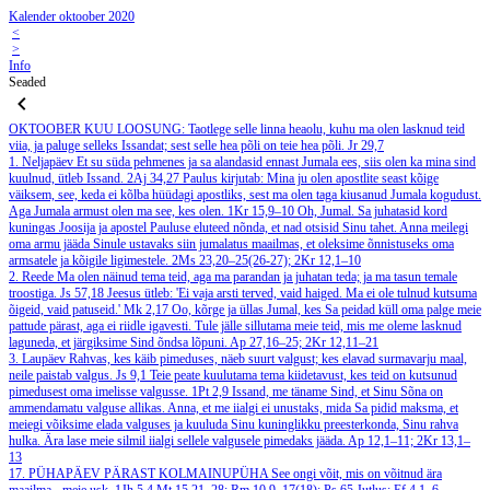
Kalender oktoober 2020
<
>
Info
Seaded
OKTOOBER
KUU LOOSUNG: Taotlege selle linna heaolu, kuhu ma olen lasknud teid
viia, ja paluge selleks Issandat; sest selle hea põli on teie hea põli.
Jr 29,7
1. Neljapäev
Et su süda pehmenes ja sa alandasid ennast Jumala ees, siis olen ka mina sind
kuulnud, ütleb Issand.
2Aj 34,27
Paulus kirjutab: Mina ju olen apostlite seast kõige
väiksem, see, keda ei kõlba hüüdagi apostliks, sest ma olen taga kiusanud Jumala kogudust.
Aga Jumala armust olen ma see, kes olen.
1Kr 15,9–10
Oh, Jumal. Sa juhatasid kord
kuningas Joosija ja apostel Pauluse eluteed nõnda, et nad otsisid Sinu tahet. Anna meilegi
oma armu jääda Sinule ustavaks siin jumalatus maailmas, et oleksime õnnistuseks oma
armsatele ja kõigile ligimestele.
2Ms 23,20–25(26-27); 2Kr 12,1–10
2. Reede
Ma olen näinud tema teid, aga ma parandan ja juhatan teda; ja ma tasun temale
troostiga.
Js 57,18
Jeesus ütleb: 'Ei vaja arsti terved, vaid haiged. Ma ei ole tulnud kutsuma
õigeid, vaid patuseid.'
Mk 2,17
Oo, kõrge ja üllas Jumal, kes Sa peidad küll oma palge meie
pattude pärast, aga ei riidle igavesti. Tule jälle sillutama meie teid, mis me oleme lasknud
laguneda, et järgiksime Sind õndsa lõpuni.
Ap 27,16–25; 2Kr 12,11–21
3. Laupäev
Rahvas, kes käib pimeduses, näeb suurt valgust; kes elavad surmavarju maal,
neile paistab valgus.
Js 9,1
Teie peate kuulutama tema kiidetavust, kes teid on kutsunud
pimedusest oma imelisse valgusse.
1Pt 2,9
Issand, me täname Sind, et Sinu Sõna on
ammendamatu valguse allikas. Anna, et me iialgi ei unustaks, mida Sa pidid maksma, et
meiegi võiksime elada valguses ja kuuluda Sinu kuninglikku preesterkonda, Sinu rahva
hulka. Ära lase meie silmil iialgi sellele valgusele pimedaks jääda.
Ap 12,1–11; 2Kr 13,1–
13
17. PÜHAPÄEV PÄRAST KOLMAINUPÜHA
See ongi võit, mis on võitnud ära