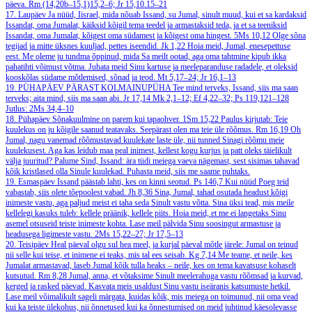
päeva.
Rm (14,20b–15,1)15,2–6; Jr 15,10.15–21
17. Laupäev
Ja nüüd, Iisrael, mida nõuab Issand, su Jumal, sinult muud, kui et sa kardaksid
Issandat, oma Jumalat, käiksid kõigil tema teedel ja armastaksid teda, ja et sa teeniksid
Issandat, oma Jumalat, kõigest oma südamest ja kõigest oma hingest.
5Ms 10,12
Olge sõna
tegijad ja mitte üksnes kuuljad, pettes iseendid.
Jk 1,22
Hoia meid, Jumal, enesepettuse
eest. Me oleme ju tundma õppinud, mida Sa meilt ootad, aga oma tahtmine kipub ikka
pahatihti võimust võtma. Juhata meid Sinu kartuse ja meeleparanduse radadele, et oleksid
kooskõlas südame mõtlemised, sõnad ja teod.
Mt 5,17–24; Jr 16,1–13
19. PÜHAPÄEV PÄRAST KOLMAINUPÜHA
Tee mind terveks, Issand, siis ma saan
terveks; aita mind, siis ma saan abi.
Jr 17,14
Mk 2,1–12; Ef 4,22–32; Ps 119,121–128
Jutlus: 2Ms 34,4–10
18. Pühapäev
Sõnakuulmine on parem kui tapaohver.
1Sm 15,22
Paulus kirjutab: Teie
kuulekus on ju kõigile saanud teatavaks. Seepärast olen ma teie üle rõõmus.
Rm 16,19
Oh
Jumal, nagu vanemad rõõmustavad kuulekate laste üle, nii tunned Sinagi rõõmu meie
kuulekusest. Aga kas leidub maa peal inimest, kellest kogu kurjus ja patt oleks täielikult
välja juuritud? Palume Sind, Issand: ära tüdi meiega vaeva nägemast, sest sisimas tahavad
kõik kristlased olla Sinule kuulekad. Puhasta meid, siis me saame puhtaks.
19. Esmaspäev
Issand päästab lahti, kes on kinni seotud.
Ps 146,7
Kui nüüd Poeg teid
vabastab, siis olete tõepoolest vabad.
Jh 8,36
Sina, Jumal, tahad osutada headust kõigi
inimeste vastu, aga paljud meist ei taha seda Sinult vastu võtta. Sina üksi tead, mis meile
kellelegi kasuks tuleb: kellele präänik, kellele piits. Hoia meid, et me ei langetaks Sinu
asemel otsuseid teiste inimeste kohta. Lase meil pälvida Sinu soosingut armastuse ja
headusega ligimeste vastu.
2Ms 15,22–27; Jr 17,5–13
20. Teisipäev
Heal päeval olgu sul hea meel, ja kurjal päeval mõtle järele: Jumal on teinud
nii selle kui teise, et inimene ei teaks, mis tal ees seisab.
Kg 7,14
Me teame, et neile, kes
Jumalat armastavad, laseb Jumal kõik tulla heaks – neile, kes on tema kavatsuse kohaselt
kutsutud.
Rm 8,28
Jumal, anna, et võtaksime Sinult meelerahuga vastu rõõmsad ja kurvad,
kerged ja rasked päevad. Kasvata meis usaldust Sinu vastu iseäranis katsumuste hetkil.
Lase meil võimalikult sageli märgata, kuidas kõik, mis meiega on toimunud, nii oma vead
kui ka teiste ülekohus, nii õnnetused kui ka õnnestumised on meid juhtinud käesolevasse