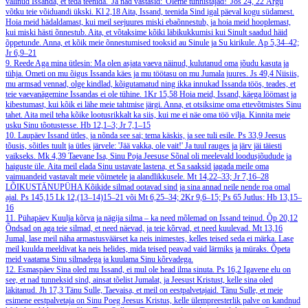
valinud Issanda, et teda teenida.' Ja nad vastasid: 'Oleme tunnistajad!'
Jos 24, 22
Ärgu
võtku teie võiduandi ükski.
Kl 2,18
Aita, Issand, teenida Sind igal päeval kogu südamest.
Hoia meid hädaldamast, kui meil seejuures miski ebaõnnestub, ja hoia meid hooplemast,
kui miski hästi õnnestub. Aita, et võtaksime kõiki läbikukkumisi kui Sinult saadud häid
õppetunde. Anna, et kõik meie õnnestumised tooksid au Sinule ja Su kirikule.
Ap 5,34–42;
Jr 6,9–21
9. Reede
Aga mina ütlesin: Ma olen asjata vaeva näinud, kulutanud oma jõudu kasuta ja
tühja. Ometi on mu õigus Issanda käes ja mu töötasu on mu Jumala juures.
Js 49,4
Niisiis,
mu armsad vennad, olge kindlad, kõigutamatud ning ikka innukad Issanda töös, teades, et
teie vaevanägemine Issandas ei ole tühine.
1Kr 15,58
Hoia meid, Issand, käega löömast ja
kibestumast, kui kõik ei lähe meie tahtmise järgi. Anna, et otsiksime oma ettevõtmistes Sinu
tahet. Aita meil teha kõike lootusrikkalt ka siis, kui me ei näe oma töö vilja. Kinnita meie
usku Sinu tõotustesse.
Hb 12,1–3; Jr 7,1–15
10. Laupäev
Issand ütles, ja nõnda see sai; tema käskis, ja see tuli esile.
Ps 33,9
Jeesus
tõusis, sõitles tuult ja ütles järvele: 'Jää vakka, ole vait!' Ja tuul rauges ja järv jäi täiesti
vaikseks.
Mk 4,39
Taevane Isa, Sinu Poja Jeesuse Sõnal oli meelevald loodusjõudude ja
haiguste üle. Aita meil elada Sinu ustavate lastena, et Sa saaksid jagada meile oma
vaimuandeid vastavalt meie võimetele ja alandlikkusele.
Mt 14,22–33; Jr 7,16–28
LÕIKUSTÄNUPÜHA
Kõikide silmad ootavad sind ja sina annad neile nende roa omal
ajal.
Ps 145,15
Lk 12,(13–14)15–21 või Mt 6,25–34; 2Kr 9,6–15; Ps 65
Jutlus: Hb 13,15–
16
11. Pühapäev
Kuulja kõrva ja nägija silma – ka need mõlemad on Issand teinud.
Õp 20,12
Õndsad on aga teie silmad, et need näevad, ja teie kõrvad, et need kuulevad.
Mt 13,16
Jumal, lase meil näha armastusväärset ka neis inimestes, kelles teised seda ei märka. Lase
meil kuulda meeldivat ka neis helides, mida teised peavad vaid lärmiks ja müraks. Õpeta
meid vaatama Sinu silmadega ja kuulama Sinu kõrvadega.
12. Esmaspäev
Sina oled mu Issand, ei mul ole head ilma sinuta.
Ps 16,2
Igavene elu on
see, et nad tunneksid sind, ainsat tõelist Jumalat, ja Jeesust Kristust, kelle sina oled
läkitanud.
Jh 17,3
Tänu Sulle, Taevaisa, et meil on eestpalvetajaid. Tänu Sulle, et meie
esimene eestpalvetaja on Sinu Poeg Jeesus Kristus, kelle ülempreesterlik palve on kandnud