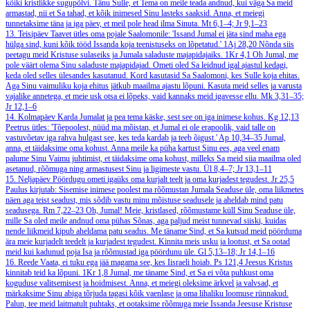
kõiki kristlikke sugupõlvi. Tänu Sulle, et Tema on meile teada andnud, kui väga Sa meid
armastad, nii et Sa tahad, et kõik inimesed Sinu lasteks saaksid. Anna, et meiegi
tunnetaksime täna ja iga päev, et meil pole head ilma Sinuta.
Mt 6,1–4; Jr 9,1–23
13. Teisipäev
Taavet ütles oma pojale Saalomonile: 'Issand Jumal ei jäta sind maha ega
hülga sind, kuni kõik tööd Issanda koja teenistuseks on lõpetatud.'
1Aj 28,20
Nõnda siis
peetagu meid Kristuse sulaseiks ja Jumala saladuste majapidajaiks.
1Kr 4,1
Oh Jumal, me
pole väärt olema Sinu saladuste majapidajad. Ometi oled Sa leidnud igal ajastul kedagi,
keda oled selles ülesandes kasutanud. Kord kasutasid Sa Saalomoni, kes Sulle koja ehitas.
Aga Sinu vaimuliku koja ehitus jätkub maailma ajastu lõpuni. Kasuta meid selles ja varusta
vajalike annetega, et meie usk otsa ei lõpeks, vaid kannaks meid igavesse ellu.
Mk 3,31–35;
Jr 12,1–6
14. Kolmapäev
Karda Jumalat ja pea tema käske, sest see on iga inimese kohus.
Kg 12,13
Peetrus ütles: 'Tõepoolest, nüüd ma mõistan, et Jumal ei ole erapoolik, vaid talle on
vastuvõetav iga rahva hulgast see, kes teda kardab ja teeb õigust.'
Ap 10,34–35
Jumal,
anna, et täidaksime oma kohust. Anna meile ka püha kartust Sinu ees, aga veel enam
palume Sinu Vaimu juhtimist, et täidaksime oma kohust, milleks Sa meid siia maailma oled
asetanud, rõõmuga ning armastusest Sinu ja ligimeste vastu.
Ül 8,4–7; Jr 13,1–11
15. Neljapäev
Pöördugu ometi igaüks oma kurjalt teelt ja oma kurjadest tegudest.
Jr 25,5
Paulus kirjutab: Sisemise inimese poolest ma rõõmustan Jumala Seaduse üle, oma liikmetes
näen aga teist seadust, mis sõdib vastu minu mõistuse seadusele ja aheldab mind patu
seadusega.
Rm 7,22–23
Oh, Jumal! Meie, kristlased, rõõmustame küll Sinu Seaduse üle,
mille Sa oled meile andnud oma pühas Sõnas, aga paljud meist tunnevad siiski, kuidas
nende liikmeid kipub aheldama patu seadus. Me täname Sind, et Sa kutsud meid pöörduma
ära meie kurjadelt teedelt ja kurjadest tegudest. Kinnita meis usku ja lootust, et Sa ootad
meid kui kadunud poja Isa ja rõõmustad iga pöördunu üle.
Gl 5,13–18; Jr 14,1–16
16. Reede
Vaata, ei tuku ega jää magama see, kes Iisraeli hoiab.
Ps 121,4
Jeesus Kristus
kinnitab teid ka lõpuni.
1Kr 1,8
Jumal, me täname Sind, et Sa ei võta puhkust oma
koguduse valitsemisest ja hoidmisest. Anna, et meiegi oleksime ärkvel ja valvsad, et
märkaksime Sinu abiga tõrjuda tagasi kõik vaenlase ja oma lihaliku loomuse rünnakud.
Palun, tee meid laitmatult puhtaks, et ootaksime rõõmuga meie Issanda Jeesuse Kristuse