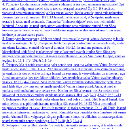
maailma - meie usk.
1Jh 5,4
Mt 15,21–28; Rm 10,9–17(18); Ps 65
Jutlus: Ef 4,1–6
4. Pühapäev
Looda Issanda peale kõigest südamest ja ära toetu omaenese mõistusele! Õpi
teda tundma kõigil oma teedel, siis ta teeb su teerajad tasaseks!
Õp 3,5–6
Seepärast,
vöötanud oma mõistuse niuded ja olles täiesti kained, lootke armule, mida teile pakutakse
Jeesuse Kristuse ilmumises.
1Pt 1,13
Issand, me täname Sind, et Sa õpetad meile oma
teeradu ja tahad neid tasandada. Täname ka "liikluseeskirjade" eest, mis neil radadel
kehtivad. Anna siis, et neid järgiksime: vöötaksime oma mõistuse niuded Sinu Sõna
turvavööga ja oleksime kained, aga loodaksime nagu ka tavaliikluses üksnes Sinu armu,
helduse ja taevase kaitse peale.
5. Esmaspäev
Inimesepoeg, kõik mu sõnad, mis ma sulle räägin, võta südamesse ja kuule
neid oma kõrvaga!
Hs 3,10
Seepärast tuleb meil palju hoolsamini panna tähele seda, mida
me oleme kuulnud, et meid kõrvale ei uhutaks.
Hb 2,1
Issand, me palume, et Sa
kõrvaldaksid kõik filtrid ja takistused, mis ei lase meil avatult kuulda Sinu Sõna ega
märgata oma ligimeste muresid. Aga aita meil olla mitte üksnes Sinu Sõna kuuljad, vaid ka
tegijad.
Hb 11,1–7(8–10); Jr 1,1–19
6. Teisipäev
Ma ei peida enam oma palet nende eest, sest ma valan oma Vaimu Iisraeli soo
peale, ütleb Issand Jumal.
Hs 39,29
Armuandides on küll erinevusi, aga Vaim on seesama,
ja teenimisviisides on erinevusi, aga Issand on seesama, ja väeavaldustes on erinevusi, aga
Jumal on seesama, kes teeb kõike kõikides. Aga igaühele antakse Vaimu avaldus ühiseks
kasuks.
1Kr 12,4–7
Issand, Sina lased oma Vaimu vihmana sadada inimeste peale. Aita
meil leida õige pilv, kus on just meile mõeldud Vaimu vihma piisad. Anna, et need ei
voolaks meilt maha kui hane seljast vesi. Kastku see Sõna seemet, mis Sa meisse oled
külvanud, et meil oleks midagi jagada ühiseks kasuks.
Jk 1,1–6(7–11)12–13; Jr 2,1–13
7. Kolmapäev
Kas mul tõesti peaks olema hea meel õela surmast, ütleb Issand Jumal. Kas
mitte sellest, et ta pöördub ära oma teedelt ja jääb elama?
Hs 18,23
Mina olen tulnud
valguseks maailma, et ükski, kes usub minusse, ei jääks pimedusse.
Jh 12,46
Täida, Issand,
meie süda ligimesearmastusega, et me ei rõõmustaks ega parastaks õela õnnetuse või surma
peale. Aita meil Sinu valgusega märgata palki oma silmas, et võiksime armastusega aidata
teistel toime tulla nende pindudega.
Lk 7,1–10; Jr 3,21–4,4
8. Neljapäev
Joosua ütles rahvale: 'Te olete tunnistajaiks iseeneste vastu, et te olete endile