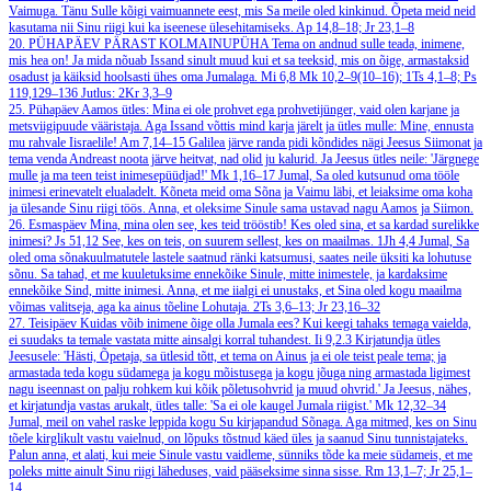
Vaimuga. Tänu Sulle kõigi vaimuannete eest, mis Sa meile oled kinkinud. Õpeta meid neid
kasutama nii Sinu riigi kui ka iseenese ülesehitamiseks.
Ap 14,8–18; Jr 23,1–8
20. PÜHAPÄEV PÄRAST KOLMAINUPÜHA
Tema on andnud sulle teada, inimene,
mis hea on! Ja mida nõuab Issand sinult muud kui et sa teeksid, mis on õige, armastaksid
osadust ja käiksid hoolsasti ühes oma Jumalaga.
Mi 6,8
Mk 10,2–9(10–16); 1Ts 4,1–8; Ps
119,129–136
Jutlus: 2Kr 3,3–9
25. Pühapäev
Aamos ütles: Mina ei ole prohvet ega prohvetijünger, vaid olen karjane ja
metsviigipuude vääristaja. Aga Issand võttis mind karja järelt ja ütles mulle: Mine, ennusta
mu rahvale Iisraelile!
Am 7,14–15
Galilea järve randa pidi kõndides nägi Jeesus Siimonat ja
tema venda Andreast noota järve heitvat, nad olid ju kalurid. Ja Jeesus ütles neile: 'Järgnege
mulle ja ma teen teist inimesepüüdjad!'
Mk 1,16–17
Jumal, Sa oled kutsunud oma tööle
inimesi erinevatelt elualadelt. Kõneta meid oma Sõna ja Vaimu läbi, et leiaksime oma koha
ja ülesande Sinu riigi töös. Anna, et oleksime Sinule sama ustavad nagu Aamos ja Siimon.
26. Esmaspäev
Mina, mina olen see, kes teid trööstib! Kes oled sina, et sa kardad surelikke
inimesi?
Js 51,12
See, kes on teis, on suurem sellest, kes on maailmas.
1Jh 4,4
Jumal, Sa
oled oma sõnakuulmatutele lastele saatnud ränki katsumusi, saates neile üksiti ka lohutuse
sõnu. Sa tahad, et me kuuletuksime ennekõike Sinule, mitte inimestele, ja kardaksime
ennekõike Sind, mitte inimesi. Anna, et me iialgi ei unustaks, et Sina oled kogu maailma
võimas valitseja, aga ka ainus tõeline Lohutaja.
2Ts 3,6–13; Jr 23,16–32
27. Teisipäev
Kuidas võib inimene õige olla Jumala ees? Kui keegi tahaks temaga vaielda,
ei suudaks ta temale vastata mitte ainsalgi korral tuhandest.
Ii 9,2.3
Kirjatundja ütles
Jeesusele: 'Hästi, Õpetaja, sa ütlesid tõtt, et tema on Ainus ja ei ole teist peale tema; ja
armastada teda kogu südamega ja kogu mõistusega ja kogu jõuga ning armastada ligimest
nagu iseennast on palju rohkem kui kõik põletusohvrid ja muud ohvrid.' Ja Jeesus, nähes,
et kirjatundja vastas arukalt, ütles talle: 'Sa ei ole kaugel Jumala riigist.'
Mk 12,32–34
Jumal, meil on vahel raske leppida kogu Su kirjapandud Sõnaga. Aga mitmed, kes on Sinu
tõele kirglikult vastu vaielnud, on lõpuks tõstnud käed üles ja saanud Sinu tunnistajateks.
Palun anna, et alati, kui meie Sinule vastu vaidleme, sünniks tõde ka meie südameis, et me
poleks mitte ainult Sinu riigi läheduses, vaid pääseksime sinna sisse.
Rm 13,1–7; Jr 25,1–
14