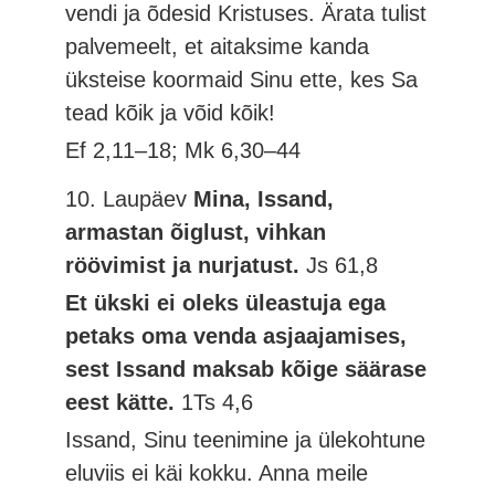
vendi ja õdesid Kristuses. Ärata tulist
palvemeelt, et aitaksime kanda
üksteise koormaid Sinu ette, kes Sa
tead kõik ja võid kõik!
Ef 2,11–18; Mk 6,30–44
10. Laupäev
Mina, Issand,
armastan õiglust, vihkan
röövimist ja nurjatust.
Js 61,8
Et ükski ei oleks üleastuja ega
petaks oma venda asjaajamises,
sest Issand maksab kõige säärase
eest kätte.
1Ts 4,6
Issand, Sinu teenimine ja ülekohtune
eluviis ei käi kokku. Anna meile