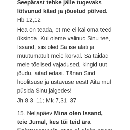
Seepärast tehke jälle tugevaks
lõtvunud käed ja jõuetud põlved.
Hb 12,12
Hea on teada, et me ei käi oma teed
üksinda. Kui oleme valinud Sinu tee,
Issand, siis oled Sa ise alati ja
muutumatult meie kõrval. Sa täidad
meie tõelised vajadused, kingid uut
jõudu, aitad edasi. Tänan Sind
hoolitsuse ja ustavuse eest! Aita mul
püsida Sinu jälgedes!
Jh 8,3–11; Mk 7,31–37
15. Neljapäev
Mina olen Issand,
teie Jumal, kes tõi teid ära