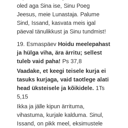
oled aga Sina ise, Sinu Poeg
Jeesus, meie Lunastaja. Palume
Sind, Issand, kasvata meis igal
päeval tänulikkust ja Sinu tundmist!
19. Esmaspäev
Hoidu meelepahast
ja hülga viha, ära ärritu; sellest
tuleb vaid paha!
Ps 37,8
Vaadake, et keegi teisele kurja ei
tasuks kurjaga, vaid taotlege alati
head üksteisele ja kõikidele.
1Ts
5,15
Ikka ja jälle kipun ärrituma,
vihastuma, kurjale kalduma. Sinul,
Issand, on pikk meel, eksimustele