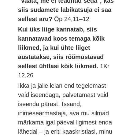
"Vaata, me ei teadnud seda", kas
siis südamete läbikatsuja ei saa
sellest aru?
Õp 24,11–12
Kui üks liige kannatab, siis
kannatavad koos temaga kõik
liikmed, ja kui ühte liiget
austatakse, siis rõõmustavad
sellest ühtlasi kõik liikmed.
1Kr
12,26
Ikka ja jälle leian end tegelemast
vaid iseendaga, palvetamast vaid
iseenda pärast. Issand,
inimesearmastaja, ava mu silmad
märkama igal päeval ligimest enda
lähedal – ja eriti kaaskristlasi, minu