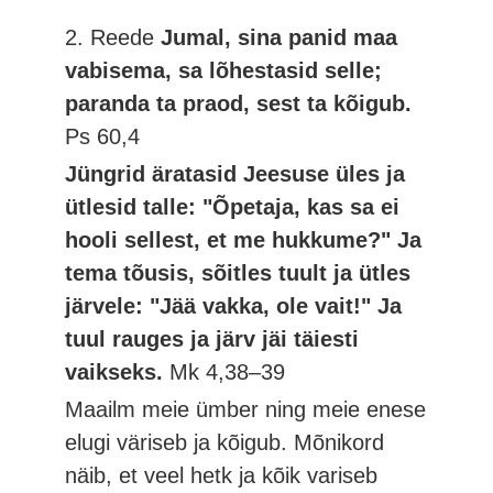
2. Reede
Jumal, sina panid maa
vabisema, sa lõhestasid selle;
paranda ta praod, sest ta kõigub.
Ps 60,4
Jüngrid äratasid Jeesuse üles ja
ütlesid talle: "Õpetaja, kas sa ei
hooli sellest, et me hukkume?" Ja
tema tõusis, sõitles tuult ja ütles
järvele: "Jää vakka, ole vait!" Ja
tuul rauges ja järv jäi täiesti
vaikseks.
Mk 4,38–39
Maailm meie ümber ning meie enese
elugi väriseb ja kõigub. Mõnikord
näib, et veel hetk ja kõik variseb