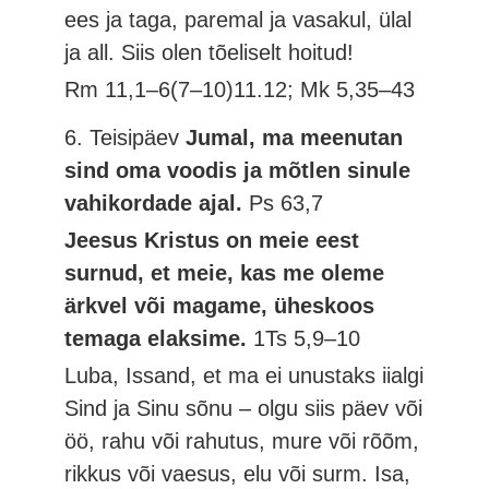
ees ja taga, paremal ja vasakul, ülal
ja all. Siis olen tõeliselt hoitud!
Rm 11,1–6(7–10)11.12; Mk 5,35–43
6. Teisipäev
Jumal, ma meenutan
sind oma voodis ja mõtlen sinule
vahikordade ajal.
Ps 63,7
Jeesus Kristus on meie eest
surnud, et meie, kas me oleme
ärkvel või magame, üheskoos
temaga elaksime.
1Ts 5,9–10
Luba, Issand, et ma ei unustaks iialgi
Sind ja Sinu sõnu – olgu siis päev või
öö, rahu või rahutus, mure või rõõm,
rikkus või vaesus, elu või surm. Isa,