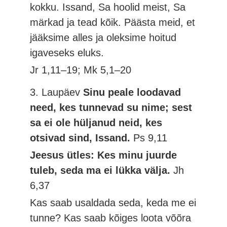
kokku. Issand, Sa hoolid meist, Sa
märkad ja tead kõik. Päästa meid, et
jääksime alles ja oleksime hoitud
igaveseks eluks.
Jr 1,11–19; Mk 5,1–20
3. Laupäev
Sinu peale loodavad
need, kes tunnevad su nime; sest
sa ei ole hüljanud neid, kes
otsivad sind, Issand.
Ps 9,11
Jeesus ütles: Kes minu juurde
tuleb, seda ma ei lükka välja.
Jh
6,37
Kas saab usaldada seda, keda me ei
tunne? Kas saab kõiges loota võõra