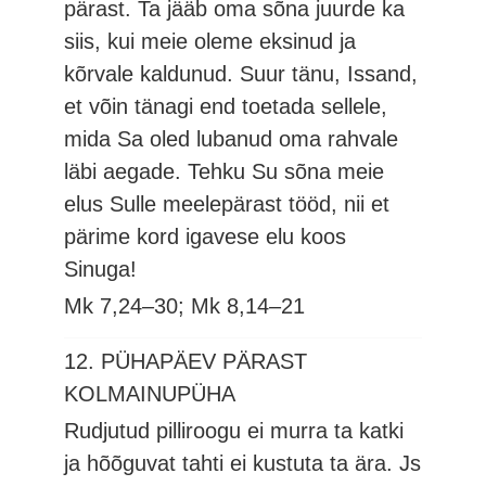
pärast. Ta jääb oma sõna juurde ka
siis, kui meie oleme eksinud ja
kõrvale kaldunud. Suur tänu, Issand,
et võin tänagi end toetada sellele,
mida Sa oled lubanud oma rahvale
läbi aegade. Tehku Su sõna meie
elus Sulle meelepärast tööd, nii et
pärime kord igavese elu koos
Sinuga!
Mk 7,24–30; Mk 8,14–21
12. PÜHAPÄEV PÄRAST
KOLMAINUPÜHA
Rudjutud pilliroogu ei murra ta katki
ja hõõguvat tahti ei kustuta ta ära.
Js