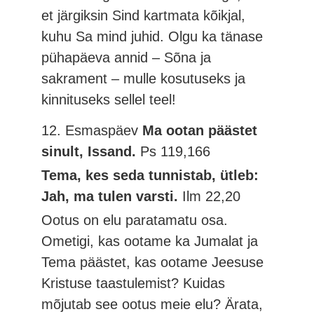
et järgiksin Sind kartmata kõikjal,
kuhu Sa mind juhid. Olgu ka tänase
pühapäeva annid – Sõna ja
sakrament – mulle kosutuseks ja
kinnituseks sellel teel!
12. Esmaspäev
Ma ootan päästet
sinult, Issand.
Ps 119,166
Tema, kes seda tunnistab, ütleb:
Jah, ma tulen varsti.
Ilm 22,20
Ootus on elu paratamatu osa.
Ometigi, kas ootame ka Jumalat ja
Tema päästet, kas ootame Jeesuse
Kristuse taastulemist? Kuidas
mõjutab see ootus meie elu? Ärata,