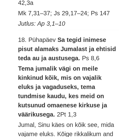
42,3a
Mk 7,31–37; Js 29,17–24; Ps 147
Jutlus: Ap 3,1–10
18. Pühapäev
Sa tegid inimese
pisut alamaks Jumalast ja ehtisid
teda au ja austusega.
Ps 8,6
Tema jumalik vägi on meile
kinkinud kõik, mis on vajalik
eluks ja vagaduseks, tema
tundmise kaudu, kes meid on
kutsunud omaenese kirkuse ja
väärikusega.
2Pt 1,3
Jumal, Sinu käes on kõik see, mida
vajame eluks. Kõige rikkalikum and