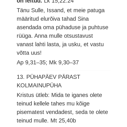
on leitud.
Lk 15,22.24
Tänu Sulle, Issand, et meie patuga
määritud elurõiva tahad Sina
asendada oma pühaduse ja puhtuse
rüüga. Anna mulle otsustavust
vanast lahti lasta, ja usku, et vastu
võtta uus!
Ap 9,31–35; Mk 9,30–37
13. PÜHAPÄEV PÄRAST
KOLMAINUPÜHA
Kristus ütleb: Mida te iganes olete
teinud kellele tahes mu kõige
pisematest vendadest, seda te olete
teinud mulle.
Mt 25,40b