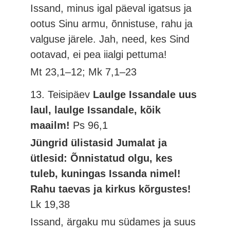
Issand, minus igal päeval igatsus ja
ootus Sinu armu, õnnistuse, rahu ja
valguse järele. Jah, need, kes Sind
ootavad, ei pea iialgi pettuma!
Mt 23,1–12; Mk 7,1–23
13. Teisipäev
Laulge Issandale uus
laul, laulge Issandale, kõik
maailm!
Ps 96,1
Jüngrid ülistasid Jumalat ja
ütlesid: Õnnistatud olgu, kes
tuleb, kuningas Issanda nimel!
Rahu taevas ja kirkus kõrgustes!
Lk 19,38
Issand, ärgaku mu südames ja suus