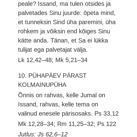
peale? Issand, ma tulen otsides ja
palvetades Sinu juurde: õpeta mind,
et tunneksin Sind üha paremini, üha
rohkem ja võiksin end kõiges Sinu
kätte anda. Tänan, et Sa ei lükka
tulijat ega palvetajat välja.
Lk 12,42–48; Mk 5,21–34
10. PÜHAPÄEV PÄRAST
KOLMAINUPÜHA
Õnnis on rahvas, kelle Jumal on
Issand, rahvas, kelle tema on
valinud enesele pärisosaks.
Ps 33,12
Mk 12,28–34; Rm 11,25–32; Ps 122
Jutlus: Js 62,6–12