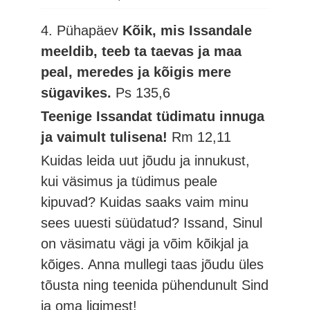
4. Pühapäev
Kõik, mis Issandale
meeldib, teeb ta taevas ja maa
peal, meredes ja kõigis mere
sügavikes.
Ps 135,6
Teenige Issandat tüdimatu innuga
ja vaimult tulisena!
Rm 12,11
Kuidas leida uut jõudu ja innukust,
kui väsimus ja tüdimus peale
kipuvad? Kuidas saaks vaim minu
sees uuesti süüdatud? Issand, Sinul
on väsimatu vägi ja võim kõikjal ja
kõiges. Anna mullegi taas jõudu üles
tõusta ning teenida pühendunult Sind
ja oma ligimest!