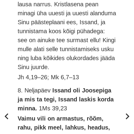
lausa narrus. Kristlasena pean
minagi üha uuesti ja uuesti alanduma
Sinu päästeplaani ees, Issand, ja
tunnistama koos kõigi pühadega:
see on ainuke tee surmast ellu! Kingi
mulle alati selle tunnistamiseks usku
ning luba kõikides olukordades jääda
Sinu juurde.
Jh 4,19–26; Mk 6,7–13
8. Neljapäev
Issand oli Joosepiga
ja mis ta tegi, Issand laskis korda
minna.
1Ms 39,23
Vaimu vili on armastus, rõõm,
rahu, pikk meel, lahkus, headus,