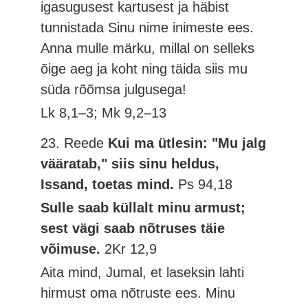
igasugusest kartusest ja häbist
tunnistada Sinu nime inimeste ees.
Anna mulle märku, millal on selleks
õige aeg ja koht ning täida siis mu
süda rõõmsa julgusega!
Lk 8,1–3; Mk 9,2–13
23. Reede
Kui ma ütlesin: "Mu jalg
vääratab," siis sinu heldus,
Issand, toetas mind.
Ps 94,18
Sulle saab küllalt minu armust;
sest vägi saab nõtruses täie
võimuse.
2Kr 12,9
Aita mind, Jumal, et laseksin lahti
hirmust oma nõtruste ees. Minu