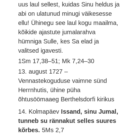
uus laul sellest, kuidas Sinu heldus ja
abi on ulatunud minugi väikesesse
ellu! Ühinegu see laul kogu maailma,
kõikide ajastute jumalarahva
hümniga Sulle, kes Sa elad ja
valitsed igavesti.
1Sm 17,38–51; Mk 7,24–30
13. august 1727 –
Vennastekoguduse vaimne sünd
Herrnhutis, ühine püha
õhtusöömaaeg Berthelsdorfi kirikus
14. Kolmapäev
Issand, sinu Jumal,
tunneb su rännakut selles suures
kõrbes.
5Ms 2,7