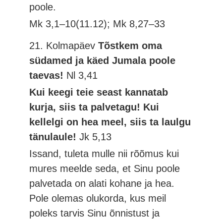
poole.
Mk 3,1–10(11.12); Mk 8,27–33
21. Kolmapäev
Tõstkem oma
südamed ja käed Jumala poole
taevas!
Nl 3,41
Kui keegi teie seast kannatab
kurja, siis ta palvetagu! Kui
kellelgi on hea meel, siis ta laulgu
tänulaule!
Jk 5,13
Issand, tuleta mulle nii rõõmus kui
mures meelde seda, et Sinu poole
palvetada on alati kohane ja hea.
Pole olemas olukorda, kus meil
poleks tarvis Sinu õnnistust ja