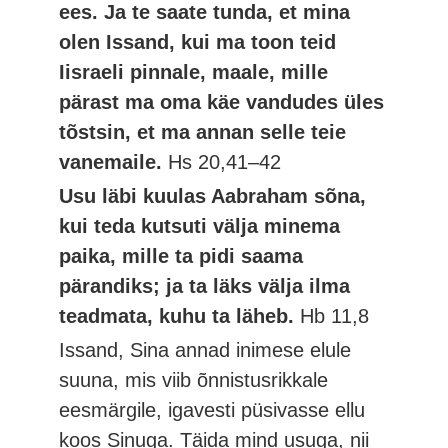
ees. Ja te saate tunda, et mina
olen Issand, kui ma toon teid
Iisraeli pinnale, maale, mille
pärast ma oma käe vandudes üles
tõstsin, et ma annan selle teie
vanemaile.
Hs 20,41–42
Usu läbi kuulas Aabraham sõna,
kui teda kutsuti välja minema
paika, mille ta pidi saama
pärandiks; ja ta läks välja ilma
teadmata, kuhu ta läheb.
Hb 11,8
Issand, Sina annad inimese elule
suuna, mis viib õnnistusrikkale
eesmärgile, igavesti püsivasse ellu
koos Sinuga. Täida mind usuga, nii