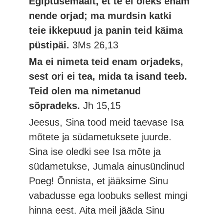
Egiptusemaalt, et te ei oleks enam
nende orjad; ma murdsin katki
teie ikkepuud ja panin teid käima
püstipäi.
3Ms 26,13
Ma ei nimeta teid enam orjadeks,
sest ori ei tea, mida ta isand teeb.
Teid olen ma nimetanud
sõpradeks.
Jh 15,15
Jeesus, Sina tood meid taevase Isa
mõtete ja südametuksete juurde.
Sina ise oledki see Isa mõte ja
südametukse, Jumala ainusündinud
Poeg! Õnnista, et jääksime Sinu
vabadusse ega loobuks sellest mingi
hinna eest. Aita meil jääda Sinu