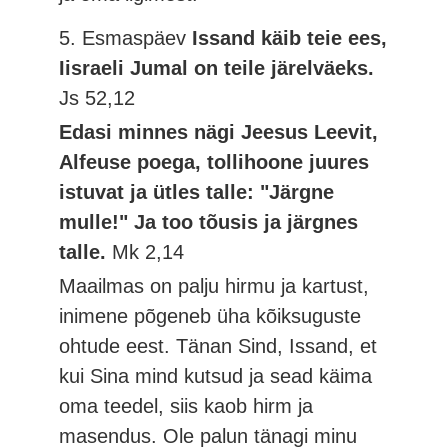
5. Esmaspäev
Issand käib teie ees,
Iisraeli Jumal on teile järelväeks.
Js 52,12
Edasi minnes nägi Jeesus Leevit,
Alfeuse poega, tollihoone juures
istuvat ja ütles talle: "Järgne
mulle!" Ja too tõusis ja järgnes
talle.
Mk 2,14
Maailmas on palju hirmu ja kartust,
inimene põgeneb üha kõiksuguste
ohtude eest. Tänan Sind, Issand, et
kui Sina mind kutsud ja sead käima
oma teedel, siis kaob hirm ja
masendus. Ole palun tänagi minu