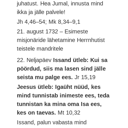
juhatust. Hea Jumal, innusta mind
ikka ja jälle palvele!
Jh 4,46–54; Mk 8,34–9,1
21. august 1732 – Esimeste
misjonäride lähetamine Herrnhutist
teistele mandritele
22. Neljapäev
Issand ütleb: Kui sa
pöördud, siis ma lasen sind jälle
seista mu palge ees.
Jr 15,19
Jeesus ütleb: Igaüht nüüd, kes
mind tunnistab inimeste ees, teda
tunnistan ka mina oma Isa ees,
kes on taevas.
Mt 10,32
Issand, palun vabasta mind