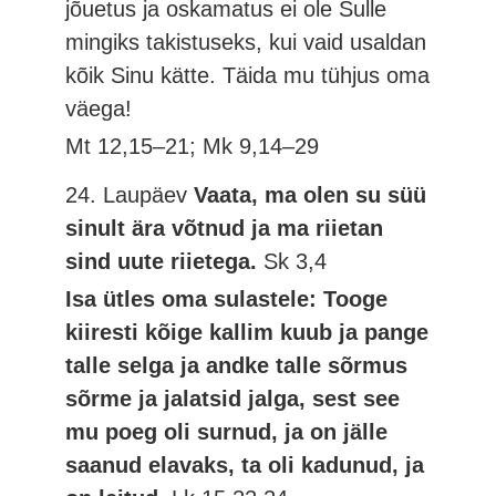
jõuetus ja oskamatus ei ole Sulle
mingiks takistuseks, kui vaid usaldan
kõik Sinu kätte. Täida mu tühjus oma
väega!
Mt 12,15–21; Mk 9,14–29
24. Laupäev
Vaata, ma olen su süü
sinult ära võtnud ja ma riietan
sind uute riietega.
Sk 3,4
Isa ütles oma sulastele: Tooge
kiiresti kõige kallim kuub ja pange
talle selga ja andke talle sõrmus
sõrme ja jalatsid jalga, sest see
mu poeg oli surnud, ja on jälle
saanud elavaks, ta oli kadunud, ja