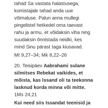
tahad Sa vastata halastusega,
komistajale tahad anda uue
võimaluse. Palun anna mullegi
pingelistel hetkedel oma taevast
rahu ja armu, et võidaksin viha ning
suudaksin õnnistada neidki, kes
mind Sinu pärast taga kiusavad.
Mt 9,27–34; Mk 8,22–26
20. Teisipäev
Aabrahami sulane
silmitses Rebekat vaikides, et
mõista, kas Issand oli ta teekonna
lasknud korda minna või mitte.
1Ms 24,21
Kui need siis Issandat teenisid ja