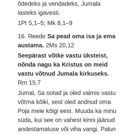
õdedeks ja vendadeks, Jumala
lasteks igavesti.
1Pt 5,1–5; Mk 8,1–9
16. Reede
Sa pead oma isa ja ema
austama.
2Ms 20,12
Seepärast võtke vastu üksteist,
nõnda nagu ka Kristus on meid
vastu võtnud Jumala kirkuseks.
Rm 15,7
Jumal, Sa ootad ja oled valmis vastu
võtma kõiki, sest oled andnud oma
Poja meie kõigi eest. Muuda ka minu
süda, kui see on vahest kinni jäänud
andestamatuse või viha vangi. Palun