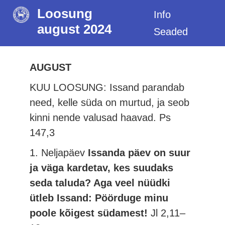
Loosung
Info
august 2024
Seaded
AUGUST
KUU LOOSUNG: Issand parandab
need, kelle süda on murtud, ja seob
kinni nende valusad haavad.
Ps
147,3
1. Neljapäev
Issanda päev on suur
ja väga kardetav, kes suudaks
seda taluda? Aga veel nüüdki
ütleb Issand: Pöörduge minu
poole kõigest südamest!
Jl 2,11–