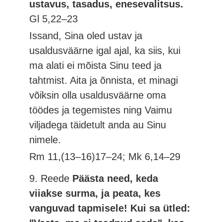
ustavus, tasadus, enesevalitsus.
Gl 5,22–23
Issand, Sina oled ustav ja
usaldusväärne igal ajal, ka siis, kui
ma alati ei mõista Sinu teed ja
tahtmist. Aita ja õnnista, et minagi
võiksin olla usaldusväärne oma
töödes ja tegemistes ning Vaimu
viljadega täidetult anda au Sinu
nimele.
Rm 11,(13–16)17–24; Mk 6,14–29
9. Reede
Päästa need, keda
viiakse surma, ja peata, kes
vanguvad tapmisele! Kui sa ütled: