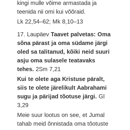
kingi mulle võime armastada ja
teenida nii omi kui võõraid.
Lk 22,54–62; Mk 8,10–13
17. Laupäev
Taavet palvetas: Oma
sõna pärast ja oma südame järgi
oled sa talitanud, kõiki neid suuri
asju oma sulasele teatavaks
tehes.
2Sm 7,21
Kui te olete aga Kristuse päralt,
siis te olete järelikult Aabrahami
sugu ja pärijad tõotuse järgi.
Gl
3,29
Meie suur lootus on see, et Jumal
tahab meid õnnistada oma tõotuste