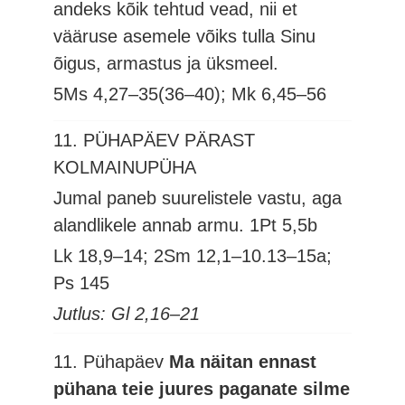
andeks kõik tehtud vead, nii et
vääruse asemele võiks tulla Sinu
õigus, armastus ja üksmeel.
5Ms 4,27–35(36–40); Mk 6,45–56
11. PÜHAPÄEV PÄRAST
KOLMAINUPÜHA
Jumal paneb suurelistele vastu, aga
alandlikele annab armu.
1Pt 5,5b
Lk 18,9–14; 2Sm 12,1–10.13–15a;
Ps 145
Jutlus: Gl 2,16–21
11. Pühapäev
Ma näitan ennast
pühana teie juures paganate silme