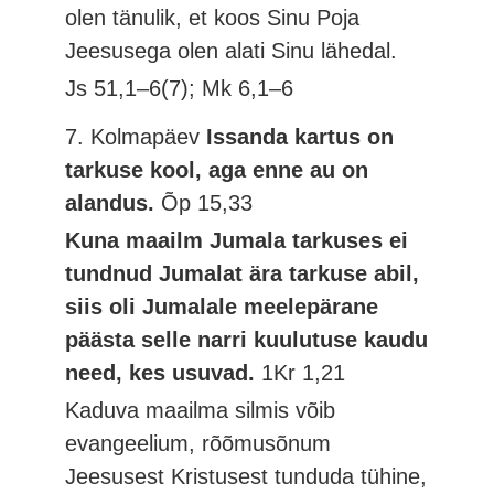
olen tänulik, et koos Sinu Poja
Jeesusega olen alati Sinu lähedal.
Js 51,1–6(7); Mk 6,1–6
7. Kolmapäev
Issanda kartus on
tarkuse kool, aga enne au on
alandus.
Õp 15,33
Kuna maailm Jumala tarkuses ei
tundnud Jumalat ära tarkuse abil,
siis oli Jumalale meelepärane
päästa selle narri kuulutuse kaudu
need, kes usuvad.
1Kr 1,21
Kaduva maailma silmis võib
evangeelium, rõõmusõnum
Jeesusest Kristusest tunduda tühine,