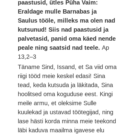
paastusid, ütles Püha Vaim:
Eraldage mulle Barnabas ja
Saulus tööle, milleks ma olen nad
kutsunud! Siis nad paastusid ja
palvetasid, panid oma käed nende
peale ning saatsid nad teele.
Ap
13,2–3
Täname Sind, Issand, et Sa viid oma
riigi tööd meie keskel edasi! Sina
tead, keda kutsuda ja läkitada, Sina
hoolitsed oma koguduse eest. Kingi
meile armu, et oleksime Sulle
kuulekad ja ustavad töötegijad, ning
lase hästi korda minna meie teekond
läbi kaduva maailma igavese elu