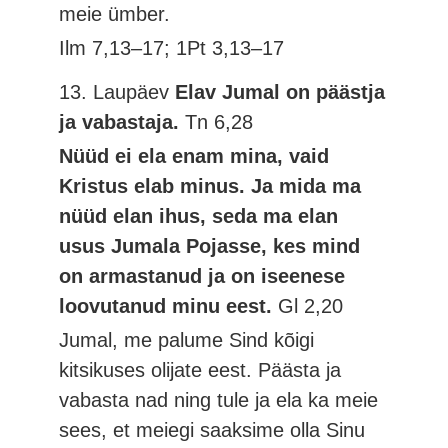
meie ümber.
Ilm 7,13–17; 1Pt 3,13–17
13. Laupäev
Elav Jumal on päästja
ja vabastaja.
Tn 6,28
Nüüd ei ela enam mina, vaid
Kristus elab minus. Ja mida ma
nüüd elan ihus, seda ma elan
usus Jumala Pojasse, kes mind
on armastanud ja on iseenese
loovutanud minu eest.
Gl 2,20
Jumal, me palume Sind kõigi
kitsikuses olijate eest. Päästa ja
vabasta nad ning tule ja ela ka meie
sees, et meiegi saaksime olla Sinu