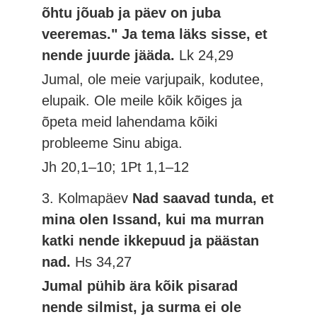
õhtu jõuab ja päev on juba
veeremas." Ja tema läks sisse, et
nende juurde jääda.
Lk 24,29
Jumal, ole meie varjupaik, kodutee,
elupaik. Ole meile kõik kõiges ja
õpeta meid lahendama kõiki
probleeme Sinu abiga.
Jh 20,1–10; 1Pt 1,1–12
3. Kolmapäev
Nad saavad tunda, et
mina olen Issand, kui ma murran
katki nende ikkepuud ja päästan
nad.
Hs 34,27
Jumal pühib ära kõik pisarad
nende silmist, ja surma ei ole