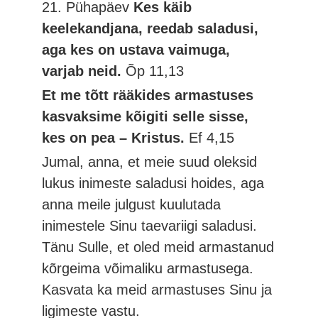
21. Pühapäev
Kes käib
keelekandjana, reedab saladusi,
aga kes on ustava vaimuga,
varjab neid.
Õp 11,13
Et me tõtt rääkides armastuses
kasvaksime kõigiti selle sisse,
kes on pea – Kristus.
Ef 4,15
Jumal, anna, et meie suud oleksid
lukus inimeste saladusi hoides, aga
anna meile julgust kuulutada
inimestele Sinu taevariigi saladusi.
Tänu Sulle, et oled meid armastanud
kõrgeima võimaliku armastusega.
Kasvata ka meid armastuses Sinu ja
ligimeste vastu.