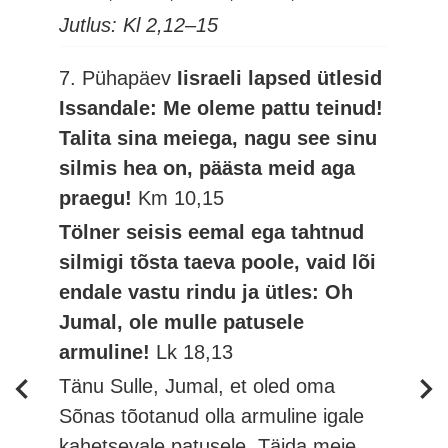
Jutlus: Kl 2,12–15
7. Pühapäev
Iisraeli lapsed ütlesid
Issandale: Me oleme pattu teinud!
Talita sina meiega, nagu see sinu
silmis hea on, päästa meid aga
praegu!
Km 10,15
Tölner seisis eemal ega tahtnud
silmigi tõsta taeva poole, vaid lõi
endale vastu rindu ja ütles: Oh
Jumal, ole mulle patusele
armuline!
Lk 18,13
Tänu Sulle, Jumal, et oled oma
Sõnas tõotanud olla armuline igale
kahetsevale patusele. Täida meie