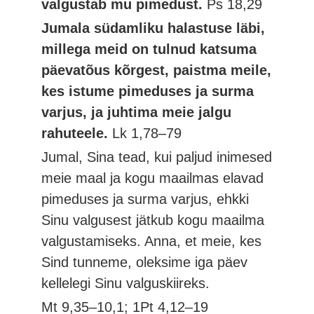
valgustab mu pimedust.
Ps 18,29
Jumala südamliku halastuse läbi,
millega meid on tulnud katsuma
päevatõus kõrgest, paistma meile,
kes istume pimeduses ja surma
varjus, ja juhtima meie jalgu
rahuteele.
Lk 1,78–79
Jumal, Sina tead, kui paljud inimesed
meie maal ja kogu maailmas elavad
pimeduses ja surma varjus, ehkki
Sinu valgusest jätkub kogu maailma
valgustamiseks. Anna, et meie, kes
Sind tunneme, oleksime iga päev
kellelegi Sinu valguskiireks.
Mt 9,35–10,1; 1Pt 4,12–19