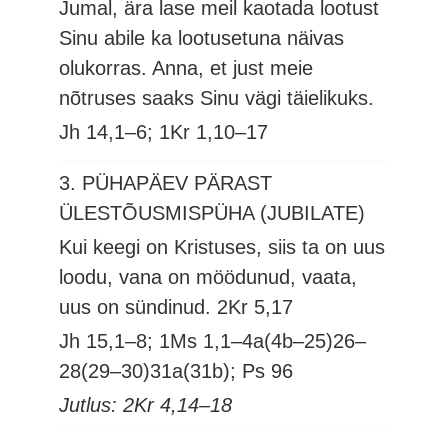
Jumal, ära lase meil kaotada lootust
Sinu abile ka lootusetuna näivas
olukorras. Anna, et just meie
nõtruses saaks Sinu vägi täielikuks.
Jh 14,1–6; 1Kr 1,10–17
3. PÜHAPÄEV PÄRAST
ÜLESTÕUSMISPÜHA (JUBILATE)
Kui keegi on Kristuses, siis ta on uus
loodu, vana on möödunud, vaata,
uus on sündinud.
2Kr 5,17
Jh 15,1–8; 1Ms 1,1–4a(4b–25)26–
28(29–30)31a(31b); Ps 96
Jutlus: 2Kr 4,14–18