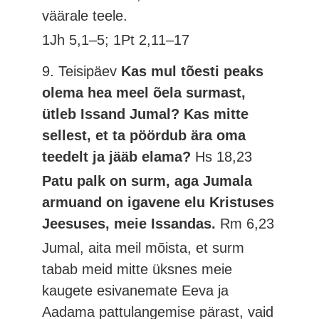
väärale teele.
1Jh 5,1–5; 1Pt 2,11–17
9. Teisipäev
Kas mul tõesti peaks
olema hea meel õela surmast,
ütleb Issand Jumal? Kas mitte
sellest, et ta pöördub ära oma
teedelt ja jääb elama?
Hs 18,23
Patu palk on surm, aga Jumala
armuand on igavene elu Kristuses
Jeesuses, meie Issandas.
Rm 6,23
Jumal, aita meil mõista, et surm
tabab meid mitte üksnes meie
kaugete esivanemate Eeva ja
Aadama pattulangemise pärast, vaid