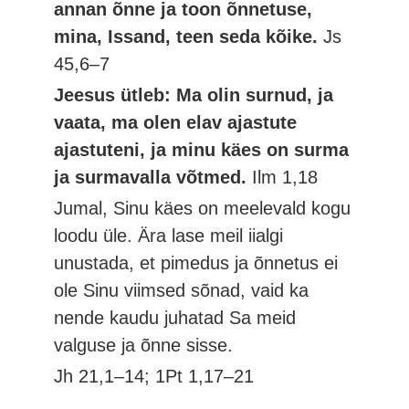
annan õnne ja toon õnnetuse,
mina, Issand, teen seda kõike.
Js
45,6–7
Jeesus ütleb: Ma olin surnud, ja
vaata, ma olen elav ajastute
ajastuteni, ja minu käes on surma
ja surmavalla võtmed.
Ilm 1,18
Jumal, Sinu käes on meelevald kogu
loodu üle. Ära lase meil iialgi
unustada, et pimedus ja õnnetus ei
ole Sinu viimsed sõnad, vaid ka
nende kaudu juhatad Sa meid
valguse ja õnne sisse.
Jh 21,1–14; 1Pt 1,17–21