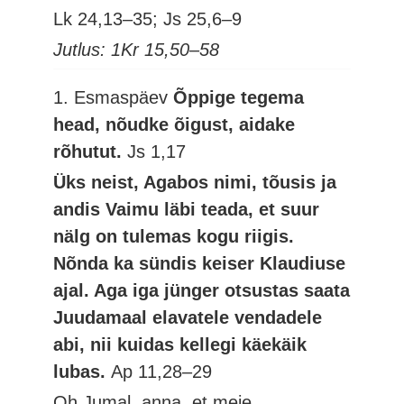
Lk 24,13–35; Js 25,6–9
Jutlus: 1Kr 15,50–58
1. Esmaspäev
Õppige tegema
head, nõudke õigust, aidake
rõhutut.
Js 1,17
Üks neist, Agabos nimi, tõusis ja
andis Vaimu läbi teada, et suur
nälg on tulemas kogu riigis.
Nõnda ka sündis keiser Klaudiuse
ajal. Aga iga jünger otsustas saata
Juudamaal elavatele vendadele
abi, nii kuidas kellegi käekäik
lubas.
Ap 11,28–29
Oh Jumal, anna, et meie