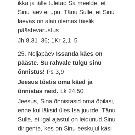
ikka ja jälle tuletad Sa meelde, et
Sinu laev ei upu. Tänu Sulle, et Sinu
laevas on alati olemas täielik
päästevarustus.
Jh 8,31–36; 1Kr 2,1–5
25. Neljapäev
Issanda käes on
pääste. Su rahvale tulgu sinu
õnnistus!
Ps 3,9
Jeesus tõstis oma käed ja
õnnistas neid.
Lk 24,50
Jeesus, Sina õnnistasid oma õpilasi,
enne kui läksid üles Isa juurde. Tänu
Sulle, et igal ajastul on leidunud Sinu
dirigente, kes on Sinu eeskujul käsi