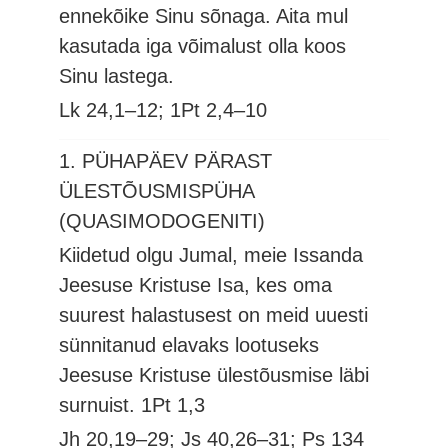
ennekõike Sinu sõnaga. Aita mul
kasutada iga võimalust olla koos
Sinu lastega.
Lk 24,1–12; 1Pt 2,4–10
1. PÜHAPÄEV PÄRAST
ÜLESTÕUSMISPÜHA
(QUASIMODOGENITI)
Kiidetud olgu Jumal, meie Issanda
Jeesuse Kristuse Isa, kes oma
suurest halastusest on meid uuesti
sünnitanud elavaks lootuseks
Jeesuse Kristuse ülestõusmise läbi
surnuist.
1Pt 1,3
Jh 20,19–29; Js 40,26–31; Ps 134