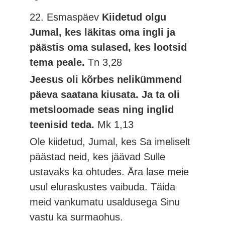
22. Esmaspäev
Kiidetud olgu
Jumal, kes läkitas oma ingli ja
päästis oma sulased, kes lootsid
tema peale.
Tn 3,28
Jeesus oli kõrbes nelikümmend
päeva saatana kiusata. Ja ta oli
metsloomade seas ning inglid
teenisid teda.
Mk 1,13
Ole kiidetud, Jumal, kes Sa imeliselt
päästad neid, kes jäävad Sulle
ustavaks ka ohtudes. Ära lase meie
usul eluraskustes vaibuda. Täida
meid vankumatu usaldusega Sinu
vastu ka surmaohus.