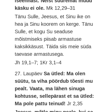
iseennast. Neist suuremat muud
käsku ei ole.
Mk 12,29–31
Tänu Sulle, Jeesus, et Sinu ike on
hea ja Sinu koorem on kerge. Tänu
Sulle, et kogu Su seaduse
mõistmiseks piisab armastuse
kaksikkäsust. Täida siis meie süda
taevase armastusega.
Jh 19,1–7; 1Kr 3,1–4
27. Laupäev
Sa ütled: Ma olen
süütu, ta viha pöördub tõesti mu
pealt. Vaata, ma lähen sinuga
kohtusse, sellepärast et sa ütled:
Ma pole pattu teinud!
Jr 2,35