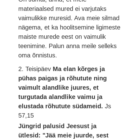
materiaalsed mured ei varjutaks
vaimulikke muresid. Ava meie silmad
nägema, et ka hoolitsemine ligimeste
maiste murede eest on vaimulik
teenimine. Palun anna meile selleks
oma õnnistus.
2. Teisipäev
Ma elan kõrges ja
pühas paigas ja rõhutute ning
vaimult alandlike juures, et
turgutada alandlike vaimu ja
elustada rõhutute südameid.
Js
57,15
Jüngrid palusid Jeesust ja
ütlesid: "Jää meie juurde, sest