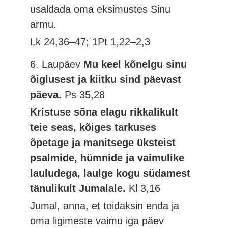
usaldada oma eksimustes Sinu
armu.
Lk 24,36–47; 1Pt 1,22–2,3
6. Laupäev
Mu keel kõnelgu sinu
õiglusest ja kiitku sind päevast
päeva.
Ps 35,28
Kristuse sõna elagu rikkalikult
teie seas, kõiges tarkuses
õpetage ja manitsege üksteist
psalmide, hümnide ja vaimulike
lauludega, laulge kogu südamest
tänulikult Jumalale.
Kl 3,16
Jumal, anna, et toidaksin enda ja
oma ligimeste vaimu iga päev