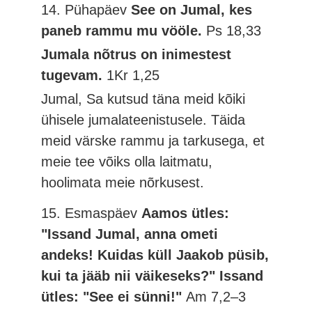
14. Pühapäev
See on Jumal, kes
paneb rammu mu vööle.
Ps 18,33
Jumala nõtrus on inimestest
tugevam.
1Kr 1,25
Jumal, Sa kutsud täna meid kõiki
ühisele jumalateenistusele. Täida
meid värske rammu ja tarkusega, et
meie tee võiks olla laitmatu,
hoolimata meie nõrkusest.
15. Esmaspäev
Aamos ütles:
"Issand Jumal, anna ometi
andeks! Kuidas küll Jaakob püsib,
kui ta jääb nii väikeseks?" Issand
ütles: "See ei sünni!"
Am 7,2–3