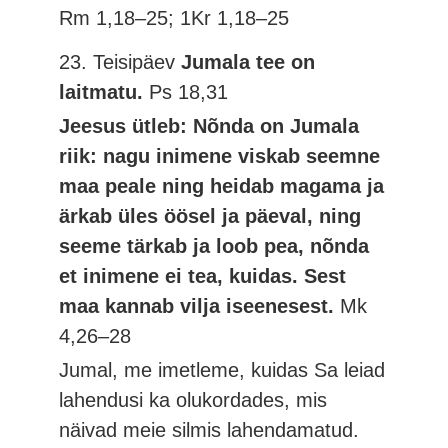
Rm 1,18–25; 1Kr 1,18–25
23. Teisipäev
Jumala tee on
laitmatu.
Ps 18,31
Jeesus ütleb: Nõnda on Jumala
riik: nagu inimene viskab seemne
maa peale ning heidab magama ja
ärkab üles öösel ja päeval, ning
seeme tärkab ja loob pea, nõnda
et inimene ei tea, kuidas. Sest
maa kannab vilja iseenesest.
Mk
4,26–28
Jumal, me imetleme, kuidas Sa leiad
lahendusi ka olukordades, mis
näivad meie silmis lahendamatud.