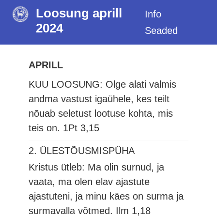
Loosung aprill
Info
2024
Seaded
APRILL
KUU LOOSUNG: Olge alati valmis
andma vastust igaühele, kes teilt
nõuab seletust lootuse kohta, mis
teis on.
1Pt 3,15
2. ÜLESTÕUSMISPÜHA
Kristus ütleb: Ma olin surnud, ja
vaata, ma olen elav ajastute
ajastuteni, ja minu käes on surma ja
surmavalla võtmed.
Ilm 1,18