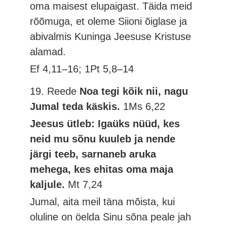
oma maisest elupaigast. Täida meid
rõõmuga, et oleme Siioni õiglase ja
abivalmis Kuninga Jeesuse Kristuse
alamad.
Ef 4,11–16; 1Pt 5,8–14
19. Reede
Noa tegi kõik nii, nagu
Jumal teda käskis.
1Ms 6,22
Jeesus ütleb: Igaüks nüüd, kes
neid mu sõnu kuuleb ja nende
järgi teeb, sarnaneb aruka
mehega, kes ehitas oma maja
kaljule.
Mt 7,24
Jumal, aita meil täna mõista, kui
oluline on öelda Sinu sõna peale jah