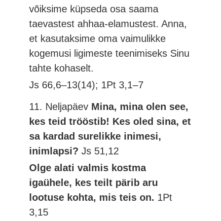
võiksime küpseda osa saama
taevastest ahhaa-elamustest. Anna,
et kasutaksime oma vaimulikke
kogemusi ligimeste teenimiseks Sinu
tahte kohaselt.
Js 66,6–13(14); 1Pt 3,1–7
11. Neljapäev
Mina, mina olen see,
kes teid trööstib! Kes oled sina, et
sa kardad surelikke inimesi,
inimlapsi?
Js 51,12
Olge alati valmis kostma
igaühele, kes teilt pärib aru
lootuse kohta, mis teis on.
1Pt
3,15