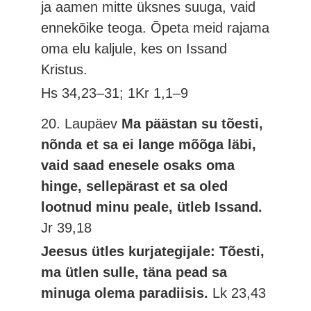
ja aamen mitte üksnes suuga, vaid
ennekõike teoga. Õpeta meid rajama
oma elu kaljule, kes on Issand
Kristus.
Hs 34,23–31; 1Kr 1,1–9
20. Laupäev
Ma päästan su tõesti,
nõnda et sa ei lange mõõga läbi,
vaid saad enesele osaks oma
hinge, sellepärast et sa oled
lootnud minu peale, ütleb Issand.
Jr 39,18
Jeesus ütles kurjategijale: Tõesti,
ma ütlen sulle, täna pead sa
minuga olema paradiisis.
Lk 23,43