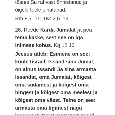
tõstes Su rahvast õnnistanud ja
õigele teele juhatanud.
Rm 8,7–11; 1Kr 2,6–16
26. Reede
Karda Jumalat ja pea
tema käske, sest see on iga
inimese kohus.
Kg 12,13
Jeesus ütleb: Esimene on see:
kuule Iisrael, Issand sinu Jumal,
on ainus Issand! Ja sina armasta
Issandat, oma Jumalat, kõigest
oma südamest ja kõigest oma
hingest ja kõigest oma meelest ja
kõigest oma väest. Teine on see:
armasta oma ligimest nagu