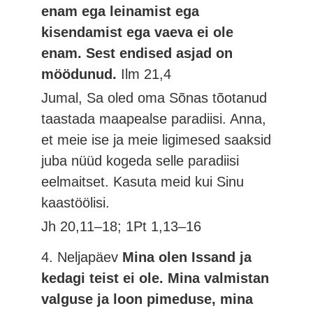
enam ega leinamist ega
kisendamist ega vaeva ei ole
enam. Sest endised asjad on
möödunud.
Ilm 21,4
Jumal, Sa oled oma Sõnas tõotanud
taastada maapealse paradiisi. Anna,
et meie ise ja meie ligimesed saaksid
juba nüüd kogeda selle paradiisi
eelmaitset. Kasuta meid kui Sinu
kaastöölisi.
Jh 20,11–18; 1Pt 1,13–16
4. Neljapäev
Mina olen Issand ja
kedagi teist ei ole. Mina valmistan
valguse ja loon pimeduse, mina