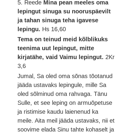
5. Reede
Mina pean meeles oma
lepingut sinuga su nooruspäevilt
ja tahan sinuga teha igavese
lepingu.
Hs 16,60
Tema on teinud meid kõlblikuks
teenima uut lepingut, mitte
kirjatähe, vaid Vaimu lepingut.
2Kr
3,6
Jumal, Sa oled oma sõnas tõotanud
jääda ustavaks lepingule, mille Sa
oled sõlminud oma rahvaga. Tänu
Sulle, et see leping on armuõpetuse
ja ristimise kaudu laienenud ka
meile. Aita meil jääda ustavaks, nii et
soovime elada Sinu tahte kohaselt ja