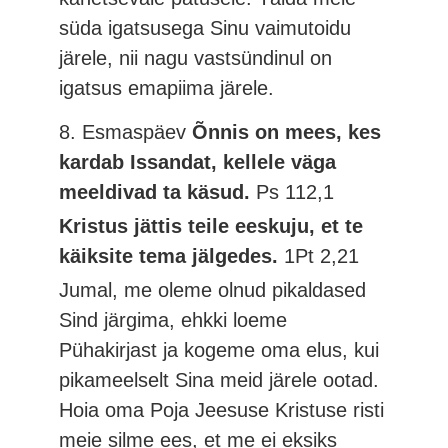
süda igatsusega Sinu vaimutoidu
järele, nii nagu vastsündinul on
igatsus emapiima järele.
8. Esmaspäev
Õnnis on mees, kes
kardab Issandat, kellele väga
meeldivad ta käsud.
Ps 112,1
Kristus jättis teile eeskuju, et te
käiksite tema jälgedes.
1Pt 2,21
Jumal, me oleme olnud pikaldased
Sind järgima, ehkki loeme
Pühakirjast ja kogeme oma elus, kui
pikameelselt Sina meid järele ootad.
Hoia oma Poja Jeesuse Kristuse risti
meie silme ees, et me ei eksiks