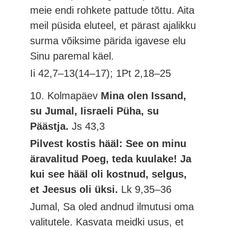
meie endi rohkete pattude tõttu. Aita
meil püsida eluteel, et pärast ajalikku
surma võiksime pärida igavese elu
Sinu paremal käel.
Ii 42,7–13(14–17); 1Pt 2,18–25
10. Kolmapäev
Mina olen Issand,
su Jumal, Iisraeli Püha, su
Päästja.
Js 43,3
Pilvest kostis hääl: See on minu
äravalitud Poeg, teda kuulake! Ja
kui see hääl oli kostnud, selgus,
et Jeesus oli üksi.
Lk 9,35–36
Jumal, Sa oled andnud ilmutusi oma
valitutele. Kasvata meidki usus, et