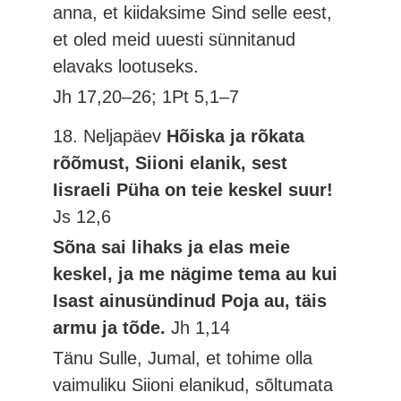
anna, et kiidaksime Sind selle eest,
et oled meid uuesti sünnitanud
elavaks lootuseks.
Jh 17,20–26; 1Pt 5,1–7
18. Neljapäev
Hõiska ja rõkata
rõõmust, Siioni elanik, sest
Iisraeli Püha on teie keskel suur!
Js 12,6
Sõna sai lihaks ja elas meie
keskel, ja me nägime tema au kui
Isast ainusündinud Poja au, täis
armu ja tõde.
Jh 1,14
Tänu Sulle, Jumal, et tohime olla
vaimuliku Siioni elanikud, sõltumata