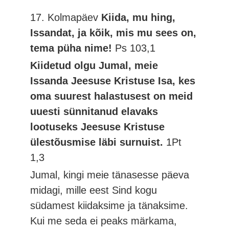
17. Kolmapäev
Kiida, mu hing,
Issandat, ja kõik, mis mu sees on,
tema püha nime!
Ps 103,1
Kiidetud olgu Jumal, meie
Issanda Jeesuse Kristuse Isa, kes
oma suurest halastusest on meid
uuesti sünnitanud elavaks
lootuseks Jeesuse Kristuse
ülestõusmise läbi surnuist.
1Pt
1,3
Jumal, kingi meie tänasesse päeva
midagi, mille eest Sind kogu
südamest kiidaksime ja tänaksime.
Kui me seda ei peaks märkama,