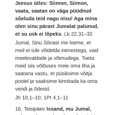
Jeesus ütles: Siimon, Siimon,
vaata, saatan on väga püüdnud
sõeluda teid nagu nisu! Aga mina
olen sinu pärast Jumalat palunud,
et su usk ei lõpeks.
Lk 22,31–32
Jumal, Sinu Sõnast me loeme, et
meil ei tule võidelda inimestega, vaid
meelevaldade ja võimudega. Toeta
meid siis võitluses meie oma liha ja
saatana vastu, et püsiksime võitja
poolel ja saaksime kinnitada ka oma
vendi ja õdesid.
Jh 10,1–10; 1Pt 4,1–11
16. Teisipäev
Issand, mu Jumal,