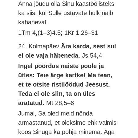
Anna jõudu olla Sinu kaastöölisteks
ka siis, kui Sulle ustavate hulk näib
kahanevat.
1Tm 4,(1–3)4.5; 1Kr 1,26–31
24. Kolmapäev
Ära karda, sest sul
ei ole vaja häbeneda.
Js 54,4
Ingel pöördus naiste poole ja
ütles: Teie ärge kartke! Ma tean,
et te otsite ristilöödud Jeesust.
Teda ei ole siin, ta on üles
äratatud.
Mt 28,5–6
Jumal, Sa oled meid nõnda
armastanud, et oleksime ehk valmis
koos Sinuga ka põhja minema. Aga