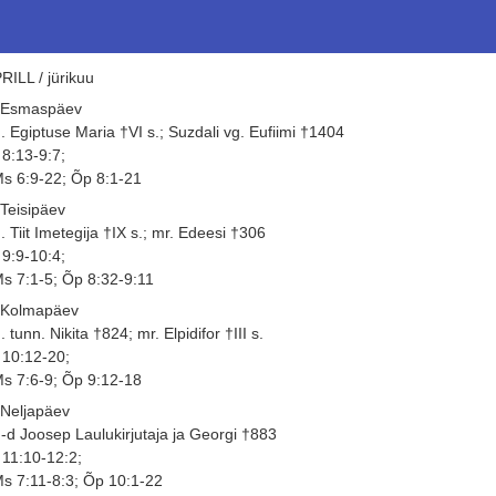
RILL / jürikuu
 Esmaspäev
. Egiptuse Maria †VI s.; Suzdali vg. Eufiimi †1404
 8:13-9:7;
s 6:9-22; Õp 8:1-21
 Teisipäev
. Tiit Imetegija †IX s.; mr. Edeesi †306
 9:9-10:4;
s 7:1-5; Õp 8:32-9:11
 Kolmapäev
. tunn. Nikita †824; mr. Elpidifor †III s.
 10:12-20;
s 7:6-9; Õp 9:12-18
 Neljapäev
-d Joosep Laulukirjutaja ja Georgi †883
 11:10-12:2;
s 7:11-8:3; Õp 10:1-22