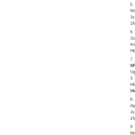
5.
Mr
Js
1M
6.
Su
Ko
Hb
7.
SP
Vg
3.
Hb
Vk
8.
Ap
Js
1M
9.
Mr