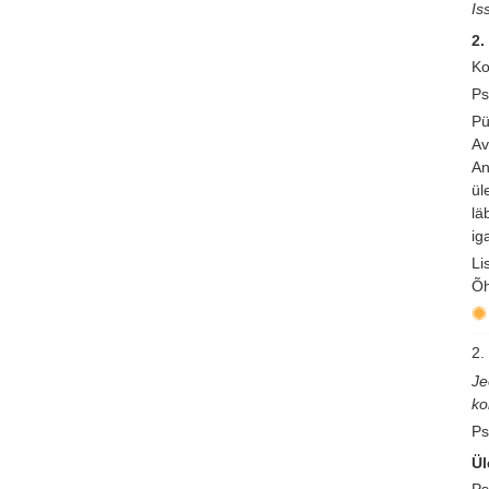
Is
2.
Ko
Ps
Pü
Av
An
ül
lä
ig
Li
Õh
2. 
Je
ko
Ps
Ül