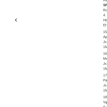
SP
Ro
4.
Hb
Ef
15
Ap
Js
1M
16
Mr
Js
1M
17
Pä
Js
1M
18
Vg
Su