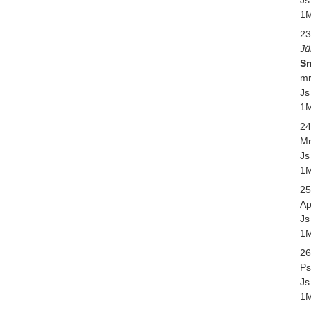
1M
23
Jü
Sm
mr
Js
1M
24
Mr
Js
1M
25
Ap
Js
1M
26
Ps
Js
1M