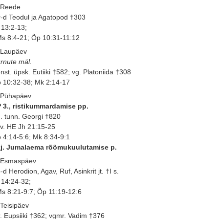
 Reede
-d Teodul ja Agatopod †303
 13:2-13;
s 8:4-21; Õp 10:31-11:12
 Laupäev
rnute mäl.
nst. üpsk. Eutiiki †582; vg. Platoniida †308
 10:32-38; Mk 2:14-17
 Pühapäev
 3., ristikummardamise pp.
. tunn. Georgi †820
 v. HE Jh 21:15-25
 4:14-5:6; Mk 8:34-9:1
j. Jumalaema rõõmukuulutamise p.
 Esmaspäev
-d Herodion, Agav, Ruf, Asinkrit jt. †I s.
 14:24-32;
s 8:21-9:7; Õp 11:19-12:6
 Teisipäev
. Eupsiiki †362; vgmr. Vadim †376