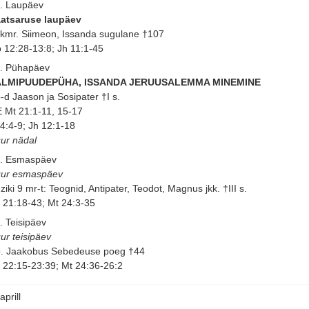
. Laupäev
atsaruse laupäev
kmr. Siimeon, Issanda sugulane †107
 12:28-13:8; Jh 11:1-45
. Pühapäev
ALMIPUUDEPÜHA, ISSANDA JERUUSALEMMA MINEMINE
-d Jaason ja Sosipater †I s.
 Mt 21:1-11, 15-17
 4:4-9; Jh 12:1-18
ur nädal
. Esmaspäev
ur esmaspäev
ziki 9 mr-t: Teognid, Antipater, Teodot, Magnus jkk. †III s.
 21:18-43; Mt 24:3-35
. Teisipäev
ur teisipäev
. Jaakobus Sebedeuse poeg †44
 22:15-23:39; Mt 24:36-26:2
aprill