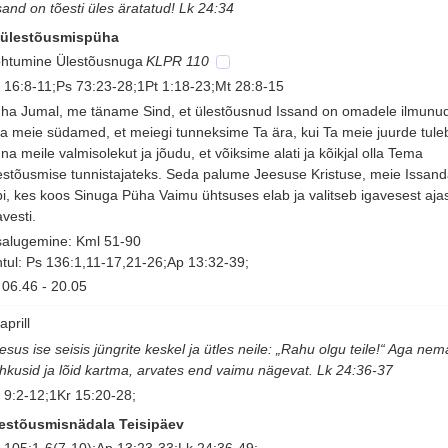
sand on tõesti üles äratatud! Lk 24:34
 ülestõusmispüha
htumine Ülestõusnuga
KLPR 110
 16:8-11;Ps 73:23-28;1Pt 1:18-23;Mt 28:8-15
ha Jumal, me täname Sind, et ülestõusnud Issand on omadele ilmunu
a meie südamed, et meiegi tunneksime Ta ära, kui Ta meie juurde tule
na meile valmisolekut ja jõudu, et võiksime alati ja kõikjal olla Tema
estõusmise tunnistajateks. Seda palume Jeesuse Kristuse, meie Issan
bi, kes koos Sinuga Püha Vaimu ühtsuses elab ja valitseb igavesest aja
avesti.
salugemine: Kml 51-90
tul: Ps 136:1,11-17,21-26;Ap 13:32-39;
06.46
-
20.05
aprill
esus ise seisis jüngrite keskel ja ütles neile: „Rahu olgu teile!“ Aga ne
hkusid ja lõid kartma, arvates end vaimu nägevat. Lk 24:36-37
 9:2-12;1Kr 15:20-28;
estõusmisnädala Teisipäev