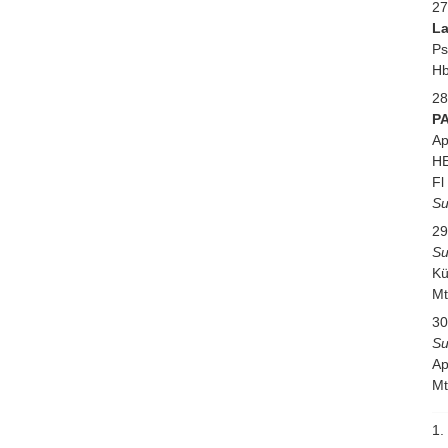
27
La
Ps
Hb
28
P
Ap
HE
Fl
Su
29
Su
Kü
Mt
30
Su
Ap
Mt
1. 