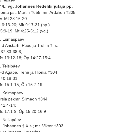
 4., vg. Johannes Redelikirjutaja pp.
oma pst. Martin †655; mr. Ardalion †305
 v. Mt 28:16-20
 6:13-20; Mk 9:17-31 (pp.)
 5:9-19; Mt 4:25-5:12 (vg.)
. Esmaspäev
-d Aristarh, Puud ja Trofim †I s.
 37:33-38:6;
s 13:12-18; Õp 14:27-15:4
. Teisipäev
-d Agape, Irene ja Hionia †304
 40:18-31;
s 15:1-15; Õp 15:7-19
. Kolmapäev
rsia pskmr. Siimeon †344
 41:4-14;
s 17:1-9; Õp 15:20-16:9
. Neljapäev
. Johannes †IX s.; mr. Viktor †303
ure kaanoni lugemine