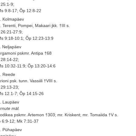
 25:1-9;
s 9:8-17; Õp 12:8-22
. Kolmapäev
. Terenti, Pompei, Makaari jkk. †III s.
 26:21-27:9;
s 9:18-10:1; Õp 12:23-13:9
. Neljapäev
rgamoni pskmr. Antipa †68
 28:14-22;
s 10:32-11:9; Õp 13:20-14:6
. Reede
rioni psk. tunn. Vassiili †VIII s.
 29:13-23;
s 12.1-7; Õp 14:15-26
. Laupäev
rnute mäl.
odikea pskmr. Artemon †303; mr. Kriskent; mr. Tomaiida †V s.
 6:9-12; Mk 7:31-37
. Pühapäev
nnipäev