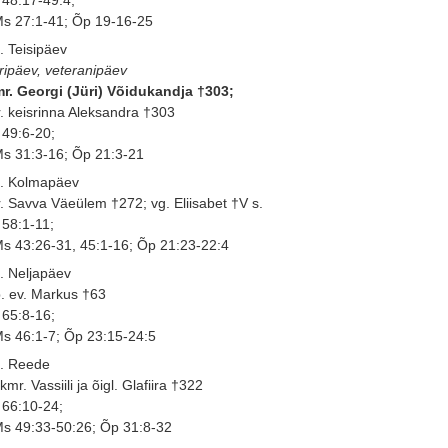
s 27:1-41; Õp 19-16-25
. Teisipäev
ripäev, veteranipäev
r. Georgi (Jüri) Võidukandja †303;
. keisrinna Aleksandra †303
 49:6-20;
s 31:3-16; Õp 21:3-21
. Kolmapäev
. Savva Väeülem †272; vg. Eliisabet †V s.
 58:1-11;
s 43:26-31, 45:1-16; Õp 21:23-22:4
. Neljapäev
. ev. Markus †63
 65:8-16;
s 46:1-7; Õp 23:15-24:5
. Reede
kmr. Vassiili ja õigl. Glafiira †322
 66:10-24;
s 49:33-50:26; Õp 31:8-32