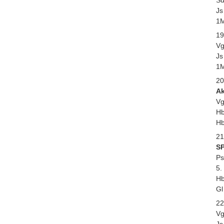
Js
1M
19
Vg
Js
1M
20
Ak
Vg
Hb
Hb
21
SP
Ps
5.
Hb
Gl
22
Vg
Js