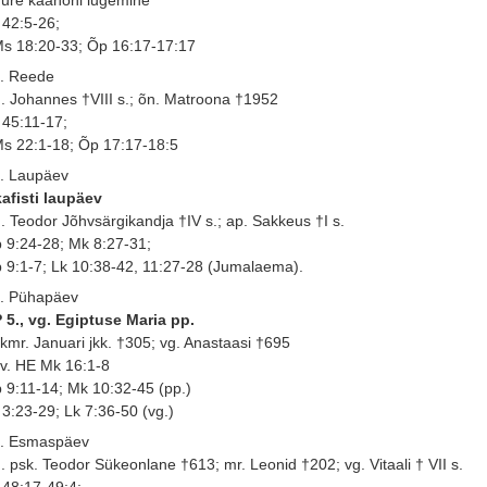
 42:5-26;
s 18:20-33; Õp 16:17-17:17
. Reede
. Johannes †VIII s.; õn. Matroona †1952
 45:11-17;
s 22:1-18; Õp 17:17-18:5
. Laupäev
afisti laupäev
. Teodor Jõhvsärgikandja †IV s.; ap. Sakkeus †I s.
 9:24-28; Mk 8:27-31;
 9:1-7; Lk 10:38-42, 11:27-28 (Jumalaema).
. Pühapäev
 5., vg. Egiptuse Maria pp.
kmr. Januari jkk. †305; vg. Anastaasi †695
 v. HE Mk 16:1-8
 9:11-14; Mk 10:32-45 (pp.)
 3:23-29; Lk 7:36-50 (vg.)
. Esmaspäev
. psk. Teodor Sükeonlane †613; mr. Leonid †202; vg. Vitaali † VII s.
 48:17-49:4;