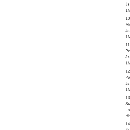
Js
1M
10
Mr
Js
1M
11
Pe
Js
1M
12
Pa
Js
1M
13
Su
La
Hb
14
Kü