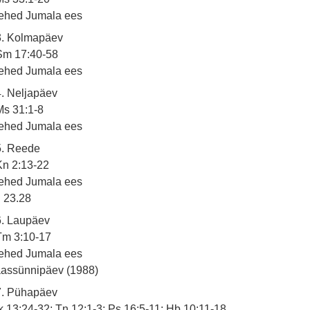
ehed Jumala ees
3. Kolmapäev
Sm 17:40-58
ehed Jumala ees
. Neljapäev
s 31:1-8
ehed Jumala ees
5. Reede
n 2:13-22
ehed Jumala ees
23.28
6. Laupäev
Tm 3:10-17
ehed Jumala ees
assünnipäev (1988)
7. Pühapäev
 13:24-32; Tn 12:1-3; Ps 16:5-11; Hb 10:11-18