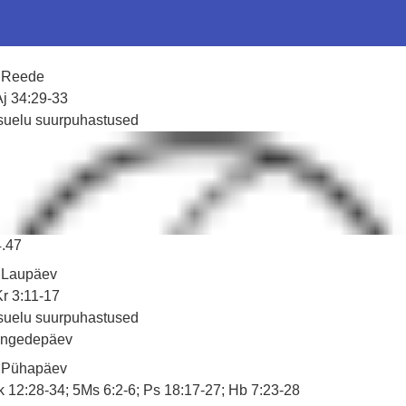
. Reede
j 34:29-33
suelu suurpuhastused
4.47
 Laupäev
r 3:11-17
suelu suurpuhastused
ingedepäev
. Pühapäev
 12:28-34; 5Ms 6:2-6; Ps 18:17-27; Hb 7:23-28