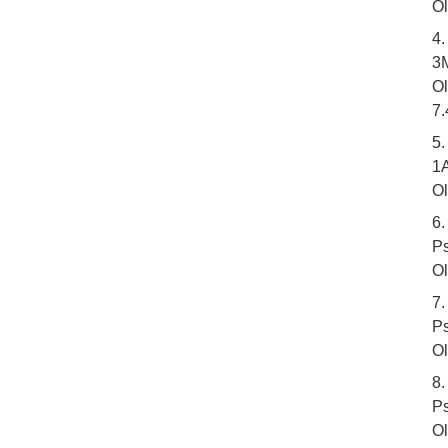
Ol
4
3M
Ol
7.
5.
1A
Ol
6
Ps
Ol
7.
Ps
Ol
8
Ps
Ol