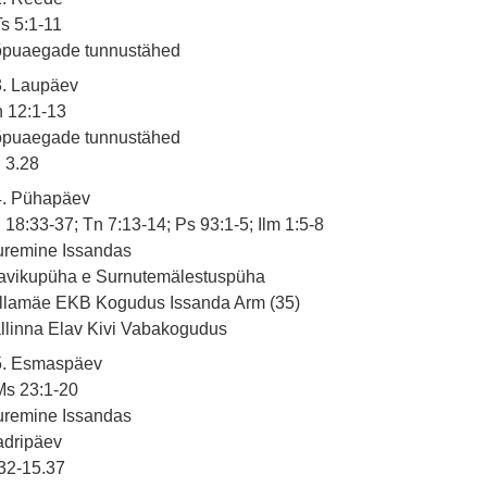
s 5:1-11
õpuaegade tunnustähed
3. Laupäev
 12:1-13
õpuaegade tunnustähed
3.28
4. Pühapäev
 18:33-37; Tn 7:13-14; Ps 93:1-5; Ilm 1:5-8
uremine Issandas
avikupüha e Surnutemälestuspüha
llamäe EKB Kogudus Issanda Arm (35)
llinna Elav Kivi Vabakogudus
5. Esmaspäev
Ms 23:1-20
uremine Issandas
adripäev
32-15.37