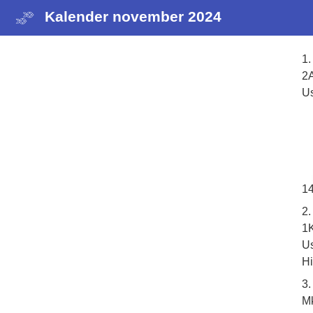
Kalender november 2024
1
2A
U
1
2.
1K
U
H
3
Mk