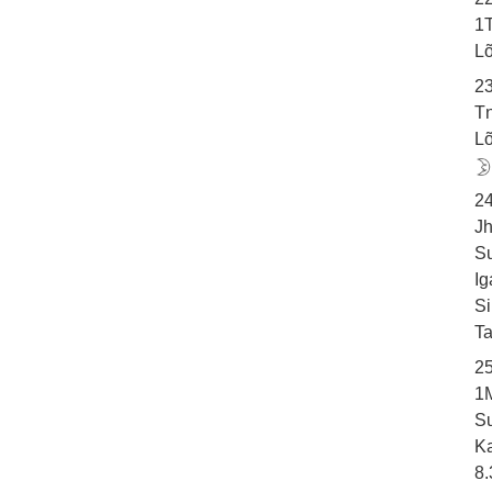
1T
L
2
Tn
L
2
Jh
S
Ig
Si
Ta
2
1
S
K
8.