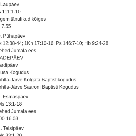
 Laupäev
 111:1-10
gem tänulikud kõiges
7.55
0. Pühapäev
 12:38-44; 1Kn 17:10-16; Ps 146:7-10; Hb 9:24-28
ehed Jumala ees
SADEPÄEV
ardipäev
ausa Kogudus
htla-Järve Kolgata Baptistikogudus
htla-Järve Saaroni Baptisti Kogudus
1. Esmaspäev
Ms 13:1-18
ehed Jumala ees
00-16.03
. Teisipäev
Ms 33:1-20