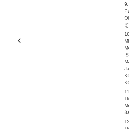
9.
Ps
Ol
1
Mk
M
I
M
J
Ko
Ko
1
1
M
8.
12
1