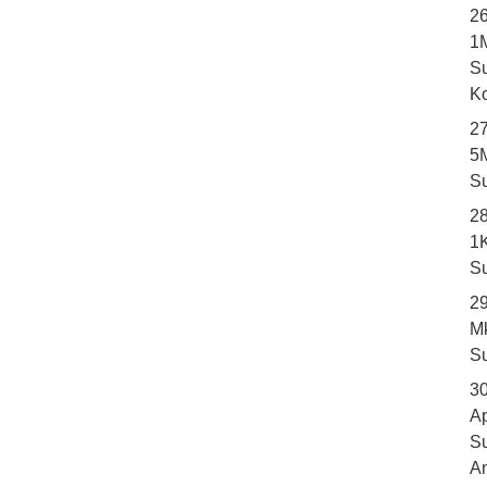
26
1
S
K
2
5
S
28
1K
S
2
M
S
3
Ap
S
A