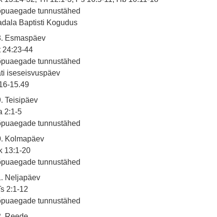
õpuaegade tunnustähed
dala Baptisti Kogudus
8. Esmaspäev
 24:23-44
õpuaegade tunnustähed
ti iseseisvuspäev
16-15.49
. Teisipäev
 2:1-5
õpuaegade tunnustähed
0. Kolmapäev
 13:1-20
õpuaegade tunnustähed
. Neljapäev
s 2:1-12
õpuaegade tunnustähed
2. Reede