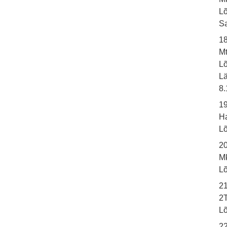
L
Sa
1
Mt
L
Lä
8.
19
Ha
L
2
Mk
L
21
2T
L
2