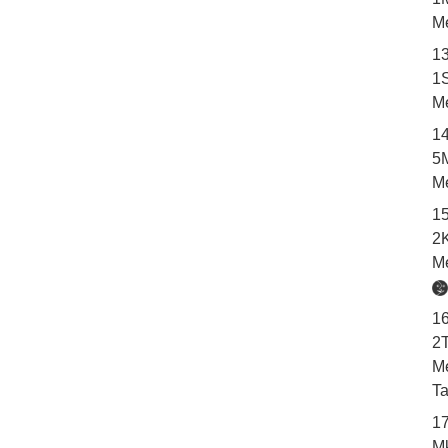
M
1
1
M
14
5M
M
1
2K
M
1
2
M
Ta
1
Mk