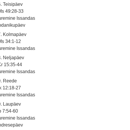
. Teisipäev
Ms 49:28-33
uremine Issandas
odanikupäev
7. Kolmapäev
Ms 34:1-12
uremine Issandas
. Neljapäev
r 15:35-44
uremine Issandas
9. Reede
k 12:18-27
uremine Issandas
0. Laupäev
 7:54-60
uremine Issandas
ndresepäev