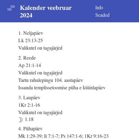
Kalender veebruar
Info
2024
Seaded
1. Neljapäev
Lk 23:13-25
Valikutel on tagajärjed
2. Reede
Ap 21:1-14
Valikutel on tagajärjed
Tartu rahulepingu 104. aastapäev
Issanda templissetoomise püha e küünlapäev
3. Laupäev
1Kr 2:1-16
Valikutel on tagajärjed
1.18
4. Pühapäev
Mk 1:29-39; Ii 7:1-7; Ps 147:1-6; 1Kr 9:16-23