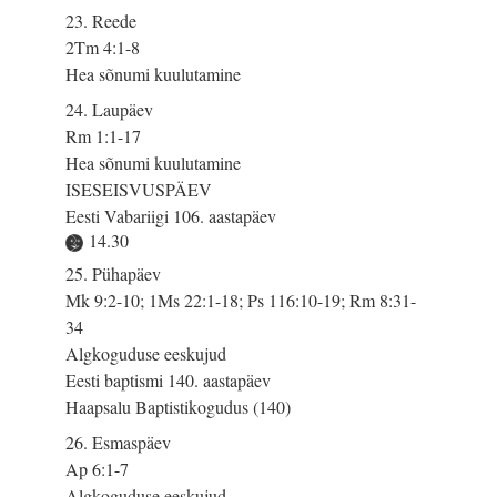
23. Reede
2Tm 4:1-8
Hea sõnumi kuulutamine
24. Laupäev
Rm 1:1-17
Hea sõnumi kuulutamine
ISESEISVUSPÄEV
Eesti Vabariigi 106. aastapäev
14.30
25. Pühapäev
Mk 9:2-10; 1Ms 22:1-18; Ps 116:10-19; Rm 8:31-
34
Algkoguduse eeskujud
Eesti baptismi 140. aastapäev
Haapsalu Baptistikogudus (140)
26. Esmaspäev
Ap 6:1-7
Algkoguduse eeskujud