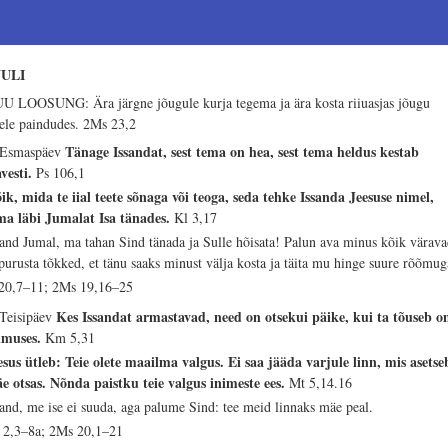
UULI
U LOOSUNG: Ära järgne jõugule kurja tegema ja ära kosta riiuasjas jõugu
rele paindudes.
2Ms 23,2
Tänage Issandat, sest tema on hea, sest tema heldus kestab
 Esmaspäev
avesti.
Ps 106,1
ik, mida te iial teete sõnaga või teoga, seda tehke Issanda Jeesuse nimel,
ma läbi Jumalat Isa tänades.
Kl 3,17
sand Jumal, ma tahan Sind tänada ja Sulle hõisata! Palun ava minus kõik värav
 purusta tõkked, et tänu saaks minust välja kosta ja täita mu hinge suure rõõmug
 20,7–11; 2Ms 19,16–25
Kes Issandat armastavad, need on otsekui päike, kui ta tõuseb 
 Teisipäev
imuses.
Km 5,31
esus ütleb: Teie olete maailma valgus. Ei saa jääda varjule linn, mis asetse
e otsas. Nõnda paistku teie valgus inimeste ees.
Mt 5,14.16
sand, me ise ei suuda, aga palume Sind: tee meid linnaks mäe peal.
 2,3–8a; 2Ms 20,1–21