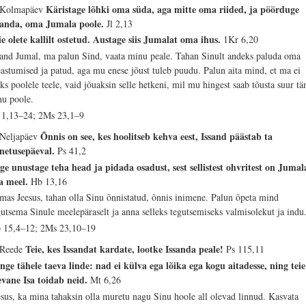
Käristage lõhki oma süda, aga mitte oma riided, ja pöörduge
 Kolmapäev
sanda, oma Jumala poole.
Jl 2,13
ie olete kallilt ostetud. Austage siis Jumalat oma ihus.
1Kr 6,20
sand Jumal, ma palun Sind, vaata minu peale. Tahan Sinult andeks paluda oma
eastumised ja patud, aga mu enese jõust tuleb puudu. Palun aita mind, et ma ei
äks poolele teele, vaid jõuaksin selle hetkeni, mil mu hingest saab tõusta suur tä
nu poole.
 1,13–24; 2Ms 23,1–9
Õnnis on see, kes hoolitseb kehva eest, Issand päästab ta
 Neljapäev
netusepäeval.
Ps 41,2
ge unustage teha head ja pidada osadust, sest sellistest ohvritest on Jumal
a meel.
Hb 13,16
mas Jeesus, tahan olla Sinu õnnistatud, õnnis inimene. Palun õpeta mind
gutsema Sinule meelepäraselt ja anna selleks tegutsemiseks valmisolekut ja indu
 15,4–12; 2Ms 23,10–19
Teie, kes Issandat kardate, lootke Issanda peale!
 Reede
Ps 115,11
nge tähele taeva linde: nad ei külva ega lõika ega kogu aitadesse, ning teie
evane Isa toidab neid.
Mt 6,26
esus, ka mina tahaksin olla muretu nagu Sinu hoole all olevad linnud. Kasvata