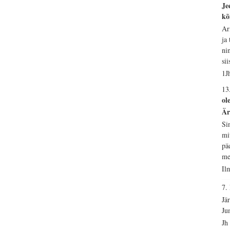
Je
kõ
Ar
ja
ni
si
1J
13
ol
Är
Si
mi
pä
me
Il
7
Jä
Ju
Jh