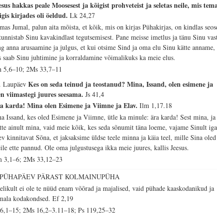
esus hakkas peale Moosesest ja kõigist prohveteist ja seletas neile, mis tem
igis kirjades oli öeldud.
Lk 24,27
mas Jumal, palun aita mõista, et kõik, mis on kirjas Pühakirjas, on kindlas seos
 tunnistab Sinu kavakindlast tegutsemisest. Pane meisse imetlus ja tänu Sinu vas
ng anna arusaamine ja julgus, et kui otsime Sind ja oma elu Sinu kätte anname,
is saab Sinu juhtimine ja korraldamine võimalikuks ka meie elus.
h 5,6–10; 2Ms 33,7–11
Kes on seda teinud ja teostanud? Mina, Issand, olen esimene ja
. Laupäev
en viimastegi juures seesama.
Js 41,4
a karda! Mina olen Esimene ja Viimne ja Elav.
Ilm 1,17.18
na Issand, kes oled Esimene ja Viimne, ütle ka minule: ära karda! Sest mina, ja
tte ainult mina, vaid meie kõik, kes seda sõnumit täna loeme, vajame Sinult ig
ev kinnitavat Sõna, et jaksaksime üldse teele minna ja käia teel, mille Sina oled
ile ette pannud. Ole oma julgustusega ikka meie juures, kallis Jeesus.
m 3,1–6; 2Ms 33,12–23
. PÜHAPÄEV PÄRAST KOLMAINUPÜHA
relikult ei ole te nüüd enam võõrad ja majalised, vaid pühade kaaskodanikud ja
mala kodakondsed.
Ef 2,19
 6,1–15; 2Ms 16,2–3.11–18; Ps 119,25–32