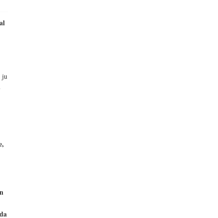
al
 ju
u
e,
on
eda