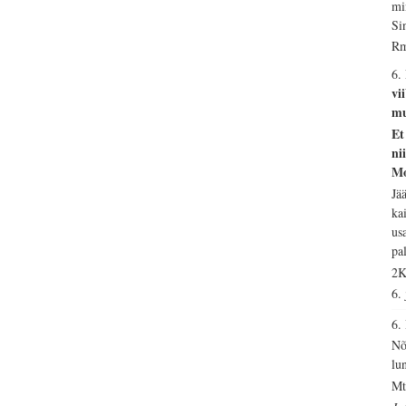
mi
Si
Rm
6.
vi
mu
Et
ni
Mo
Jä
ka
us
pa
2K
6.
6
Nõ
lu
Mt