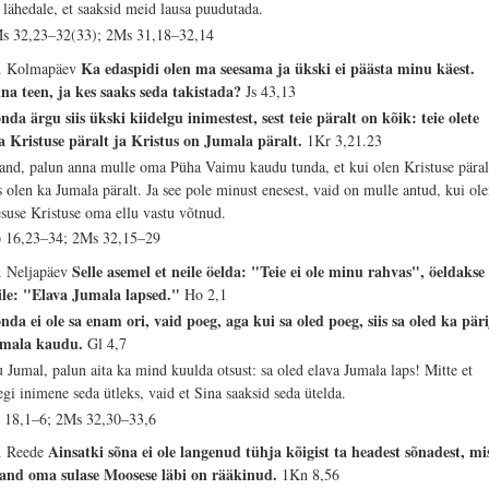
i lähedale, et saaksid meid lausa puudutada.
s 32,23–32(33); 2Ms 31,18–32,14
Ka edaspidi olen ma seesama ja ükski ei päästa minu käest.
. Kolmapäev
na teen, ja kes saaks seda takistada?
Js 43,13
nda ärgu siis ükski kiidelgu inimestest, sest teie päralt on kõik: teie olete
a Kristuse päralt ja Kristus on Jumala päralt.
1Kr 3,21.23
sand, palun anna mulle oma Püha Vaimu kaudu tunda, et kui olen Kristuse päral
is olen ka Jumala päralt. Ja see pole minust enesest, vaid on mulle antud, kui ol
esuse Kristuse oma ellu vastu võtnud.
 16,23–34; 2Ms 32,15–29
Selle asemel et neile öelda: "Teie ei ole minu rahvas", öeldakse
. Neljapäev
ile: "Elava Jumala lapsed."
Ho 2,1
nda ei ole sa enam ori, vaid poeg, aga kui sa oled poeg, siis sa oled ka pär
mala kaudu.
Gl 4,7
 Jumal, palun aita ka mind kuulda otsust: sa oled elava Jumala laps! Mitte et
egi inimene seda ütleks, vaid et Sina saaksid seda ütelda.
 18,1–6; 2Ms 32,30–33,6
Ainsatki sõna ei ole langenud tühja kõigist ta headest sõnadest, mi
. Reede
sand oma sulase Moosese läbi on rääkinud.
1Kn 8,56