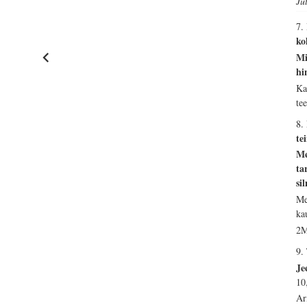
Ju
7.
ko
Mi
hi
Ka
te
8.
te
Me
ta
si
Me
ka
2M
9.
Je
10
Ar