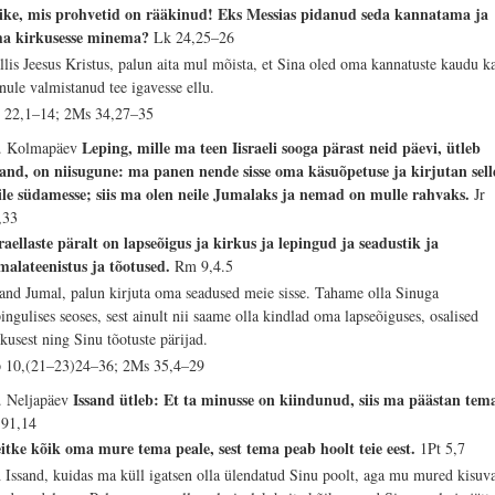
ike, mis prohvetid on rääkinud! Eks Messias pidanud seda kannatama ja
a kirkusesse minema?
Lk 24,25–26
llis Jeesus Kristus, palun aita mul mõista, et Sina oled oma kannatuste kaudu k
nule valmistanud tee igavesse ellu.
 22,1–14; 2Ms 34,27–35
Leping, mille ma teen Iisraeli sooga pärast neid päevi, ütleb
. Kolmapäev
sand, on niisugune: ma panen nende sisse oma käsuõpetuse ja kirjutan sell
ile südamesse; siis ma olen neile Jumalaks ja nemad on mulle rahvaks.
Jr
,33
sraellaste päralt on lapseõigus ja kirkus ja lepingud ja seadustik ja
malateenistus ja tõotused.
Rm 9,4.5
sand Jumal, palun kirjuta oma seadused meie sisse. Tahame olla Sinuga
pingulises seoses, sest ainult nii saame olla kindlad oma lapseõiguses, osalised
rkusest ning Sinu tõotuste pärijad.
 10,(21–23)24–36; 2Ms 35,4–29
Issand ütleb: Et ta minusse on kiindunud, siis ma päästan tem
. Neljapäev
 91,14
itke kõik oma mure tema peale, sest tema peab hoolt teie eest.
1Pt 5,7
 Issand, kuidas ma küll igatsen olla ülendatud Sinu poolt, aga mu mured kisuv