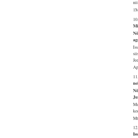
ni
1M
10
Mi
Nõ
ag
Is
si
Je
Ap
11
ne
Nõ
Ju
Mu
ke
Mt
12
Is