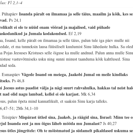
tlus: Fl 2,1–4
Issanda päralt on ilmamaa ja selle täius, maailm ja kõik, kes se
. Pühapäev
avad.
Ps 24,1
relikult ei ole te nüüd enam võõrad ja majalised, vaid pühade
askodanikud ja Jumala kodakondsed.
Ef 2,19
na, Issand, kelle päralt on ilmamaa ja selle täius, palun tule iga päev mulle nii
hedale, et ma tunneksin lausa füüsiliselt kuulumist Sinu lähedaste hulka. Sa oled
a Pojas Jeesuses Kristuses selle õiguse ka mulle andnud. Palun anna mulle Sin
nistuse vastuvõtmiseks usku ning sunni minust taanduma kõik kahtlused. Sina
udad seda.
Vägede Issand on meiega, Jaakobi Jumal on meile kindlaks
. Esmaspäev
itseks.
Ps 46,8
i Jeesus astus paadist välja ja nägi suurt rahvahulka, hakkas tal neist hal
st nad olid nagu lambad, kellel ei ole karjast.
Mk 6,34
esus, palun õpeta mind kannatlikult, et saaksin Sinu karja talleks.
 6,47–51; 2Ms 34,1–10
Mispärast ütled sina, Jaakob, ja räägid sina, Iisrael: Minu tee 
. Teisipäev
rjul Issanda eest ja mu õigus läheb mööda mu Jumalast?
Js 40,27
esus ütles jüngritele: Oh te mõistmatud ja südamelt pikaldased uskuma s