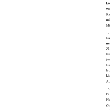
kõ
om
Ka
mi
Mt
17
Is
ne
31
Ii
ju
Is
le
ki
Ap
18
Ps
He
Oh