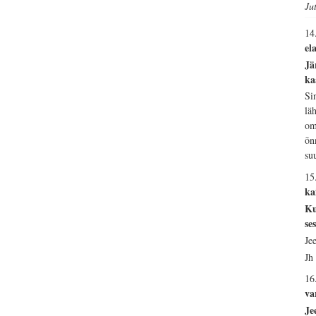
Ju
14
el
Jä
ka
Si
lä
om
õn
su
15
ka
Ku
se
Je
Jh
16
va
Je