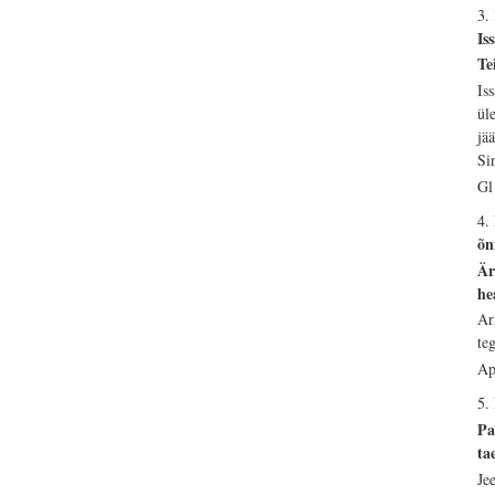
3.
Is
Te
Is
ül
jä
Si
Gl
4.
õn
Är
he
Ar
te
Ap
5.
Pa
ta
Je