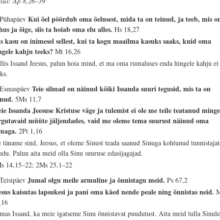
tlus: Ap 8,26–39
Kui õel pöördub oma õelusest, mida ta on teinud, ja teeb, mis o
 Pühapäev
hus ja õige, siis ta hoiab oma elu alles.
Hs 18,27
s kasu on inimesel sellest, kui ta kogu maailma kasuks saaks, kuid oma
ngele kahju teeks?
Mt 16,26
llis Issand Jeesus, palun hoia mind, et ma oma rumaluses enda hingele kahju ei
eks.
Teie silmad on näinud kõiki Issanda suuri tegusid, mis ta on
 Esmaspäev
inud.
5Ms 11,7
ie Issanda Jeesuse Kristuse väge ja tulemist ei ole me teile teatanud ming
rgutavaid müüte jäljendades, vaid me oleme tema suurust näinud oma
lmaga.
2Pt 1,16
 täname sind, Jeesus, et oleme Sinust teada saanud Sinuga kohtunud tunnistajat
udu. Palun aita meid olla Sinu suuruse edasijagajad.
s 14,15–22; 2Ms 25,1–22
Jumal olgu meile armuline ja õnnistagu meid.
 Teisipäev
Ps 67,2
esus kaisutas lapsukesi ja pani oma käed nende peale ning õnnistas neid.
,16
mas Issand, ka meie igatseme Sinu õnnistavat puudutust. Aita meid tulla Sinul