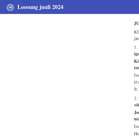
Loosung juuli 2024
J
KU
jä
1.
ig
Kõ
te
Is
ja
Jr
2.
võ
Je
mä
Is
Hs