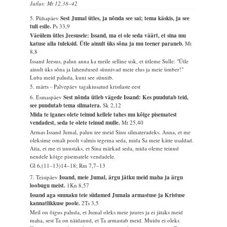
Jutlus: Mt 12,38–42
5. Pühapäev
Sest Jumal ütles, ja nõnda see sai; tema käskis, ja see
tuli esile.
Ps 33,9
Väeülem ütles Jeesusele: Issand, ma ei ole seda väärt, et sina mu
katuse alla tuleksid. Ütle ainult üks sõna ja mu teener paraneb.
Mt
8,8
Issand Jeesus, palun anna ka meile selline usk, et ütleme Sulle: "Ütle
ainult üks sõna ja lahendused sünnivad meie elus ja meie ümber!"
Luba meid paluda, kuni see sünnib.
5. märts - Palvepäev tagakiusatud kristlaste eest
6. Esmaspäev
Sest nõnda ütleb vägede Issand: Kes puudutab teid,
see puudutab tema silmatera.
Sk 2,12
Mida te iganes olete teinud kellele tahes mu kõige pisematest
vendadest, seda te olete teinud mulle.
Mt 25,40
Armas Issand Jumal, palun tee meid Sinu silmateradeks. Anna, et me
oleksime omalt poolt valmis tegema seda, mida Sa meie kätte usaldad.
Aita, et me ei unustaks, et Sina märkad seda, mida oleme teinud
nendele kõige pisematele vendadele.
Gl 6,(11–13)14–18; Rm 7,7–13
7. Teisipäev
Issand, meie Jumal, ärgu jätku meid maha ja ärgu
loobugu meist.
1Kn 8,57
Issand aga suunaku teie südamed Jumala armastuse ja Kristuse
kannatlikkuse poole.
2Ts 3,5
Meil on õigus paluda, et Jumal oleks meie juures ja ei jätaks meid
maha, sest Ta on näidanud, et Ta armastab meid. Muidu ei oleks