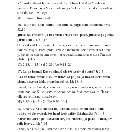
Kõrgesti kiidetud Jumal, mu enda kombineeritud tänu Sinule on nii
saamatu. Palun täida Sina mind tänuga Sulle, et see täidaks mu südame
tänulikkuse ülevusega.
Mt 19,16–26; Rm 9,6–13
16. Neljapäev
Tema hoidis oma rahvast nagu oma silmatera.
5Ms
32,10
Jumal on armastus ja kes püsib armastuses, püsib Jumalas ja Jumal
püsib temas.
1Jh 4,16
Oma valikud leiab Jumal, kui vaja, ka kõrbemaalt. Tema näeb, mis on
inimese hinges, keegi pole Temale nähtamatu. Tema armastab ka sind
ja paneb ise sinusse armastuse, et sa Jumalat armastades saad Temasse
püsima jääda.
1Ts 2,13.14(15.16)17–20; Rm 9,14–29
17. Reede
Issand! Kas su silmad siis tõe peale ei vaata?
Jr 5,3
Kes on ustav pisimas, see on ustav ka paljus, ja kes on ülekohtune
pisimas, see on ülekohtune ka paljus.
Lk 16,10
Issand, Sa otsid neid, kes on valmis ka pisimas ustavaks jääma. Palun
istuta minusse Sulle ustavuse seeme, see on Sinu meelevallas! Tahan
olla igavesti Sinu silmade ees.
Mk 9,38–41(42–47); Rm 9,30–10,4
18. Laupäev
Kõik nad on taganenud, üheskoos on nad läinud
raisku; ei ole kedagi, kes head teeb, mitte ühtainustki.
Ps 14,3
Kitsas on värav ja ahtake on tee, mis viib ellu, ja pisut on neid, kes
selle leiavad.
Mt 7,14
Jumal, Sina tead, millised me oleme ja kuidas meid masendab rahva