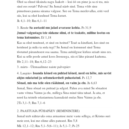
Oled sa olnud üksinda nagu Jaakob – kui öö on pime ja sa ei tea, mis
sind ees ootab? Palveta! Su Jumal näeb sind. Tema võib sinu
pimeduses panna särama valguse. See on Tema meelevallas, eriti veel
siis, kui sa oled kuulnud Tema kutset.
Jk 4,1–10; Rm 6,1–11
3. Reede
Sa asetasid mu jalad avarasse kohta.
Ps 31,9
Jumal valgustagu teie südame silmi, et te teaksite, milline lootus on
tema kutsumises.
Ef 1,18
Kas sa oled tundnud, et sind on hoitud? Tead sa kindlasti, kes sind on
hoidnud ja miks ta seda tegi? Su Jumal on kutsunud sind Tema
tõotatud pärandusest osa saama. Tema auhiilguse kirkus seisab sinu ees.
Kui sa selle poole astud koos Jeesusega, siis ei lähe pärand kaduma.
Hb 2,11–18; Rm 6,12–23
3. märts - Ülemaailmne naiste palvepäev
4. Laupäev
Issanda kõned on puhtad kõned, need on hõbe, mis savist
ahjus sulatatud ja seitsmekordselt puhastatud.
Ps 12,7
Sõnad, mis ma teile olen rääkinud, on vaim ja elu.
Jh 6,63
Jumal, Sinu sõnad on puhtad ja selged. Palun ava mind Su sõnadest
vastu võtma Vaimu ja elu, millega Sina mind täita tahad. Ja aita, et
need ka teistele edasiantuna kannaksid endas Sinu Vaimu ja elu.
2Ts 3,1–5; Rm 7,1–6
2. PAASTUAJA PÜHAPÄEV (REMINISCERE)
Jumal teeb nähtavaks oma armastuse meie vastu sellega, et Kristus suri
meie eest, kui me olime alles patused.
Rm 5,8
Mk 12,1–12; Rm 5,1–5(6–11); Js 5,1–7; Ps 25