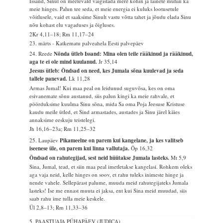
Issand, Sinul on meelevald vaigistada mere kohin ja lainete mühin ka
meie hinges. Palun tee seda, et meie energia ei kuluks lootusetule
võitlusele, vaid et saaksime Sinult vastu võtta tahet ja jõudu elada Sinu
nõu kohast elu vagaduses ja õigluses.
2Kr 4,11–18; Rm 11,17–24
23. märts - Katkematu palveahela Eesti palvepäev
24. Reede
Nõnda ütleb Issand: Mina olen teile rääkinud ja rääkinud,
aga te ei ole mind kuulanud.
Jr 35,14
Jeesus ütleb: Õndsad on need, kes Jumala sõna kuulevad ja seda
tallele panevad.
Lk 11,28
Armas Jumal! Kui maa peal on leidunud suguvõsa, kes on oma
esivanemate sõnu austanud, siis palun kingi ka meie rahvale, et
pöörduksime kuulma Sinu sõna, mida Sa oma Poja Jeesuse Kristuse
kaudu meile ütled, et Sind armastades, austades ja Sinu järel käies
annaksime eeskuju teistelegi.
Jh 16,16–23a; Rm 11,25–32
25. Laupäev
Pikameelne on parem kui kangelane, ja kes valitseb
iseenese üle, on parem kui linna vallutaja.
Õp 16,32
Õndsad on rahutegijad, sest neid hüütakse Jumala lasteks.
Mt 5,9
Sina, Jumal, tead, et siin maa peal imetletakse kangelasi. Rohkem oleks
aga vaja neid, kelle hinges on soov, et rahu tuleks inimeste hinge ja
nende vahele. Sellepärast palume, muuda meid rahutegijateks Jumala
lasteks! Ise me ennast muuta ei jaksa, ent kui Sina meid muudad, siis
saab rahu ime tulla meie keskele.
Ül 2,8–13; Rm 11,33–36
5. PAASTUAJA PÜHAPÄEV (JUDICA)