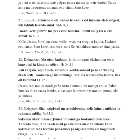
ja oled meis, alles siis saab valgus paista meisse ja meie ümber. Palun
anna mulle otsustavust anda end täiesti Sinu kätte.
Jh 6,26–29; Rm 10,16–21
21. Teisipäev
Inimene ei ela üksnes leivast, vaid inimene elab kõigest,
mis lähtub Issanda suust.
5Ms 8,3
Issand, kelle juurde me peaksime minema? Sinul on igavese elu
sõnad.
Jh 6,68
Kallis Jeesus, Sinul on anda mulle, mida ma ettegi ei kujuta. Usaldan
end täiesti Sinu kätte, sest ma ei taha Su rikkalikest andidest ilma jääda.
Ii 9,14–23.32–35; Rm 11,1–10
22. Kolmapäev
Ma otsin kadunut ja toon tagasi eksinu, ma seon
haavatut ja kinnitan nõtra.
Hs 34,16
Kui karjane koju tuleb, kutsub ta kokku sõbrad ja naabrid ning
ütleb neile: rõõmutsege ühes minuga, sest ma leidsin oma lamba, kes
oli kadunud
Lk 15,6
Jeesus, see, millise hoolega Sa otsid kadunut, on midagi erilist. Palun
luba ka mind saada leituks, et taevane leidmisrõõm mindki puudutaks
ja täidaks.
Jh 6,30–35(36); Rm 11,11–16
23. Neljapäev
Sina vaigistad mere kohisemise, selle lainete mühina ja
rahvaste möllu.
Ps 65,8
Sakarias ütles: Iisraeli Jumal on vandega tõotanud meie isale
Aabrahamile, et ta laseb meid päästetuina meie vaenlaste käest
kartmatult teda teenida pühaduses ja õiguses tema ees kogu meie
eluaja.
Lk 1,73–75