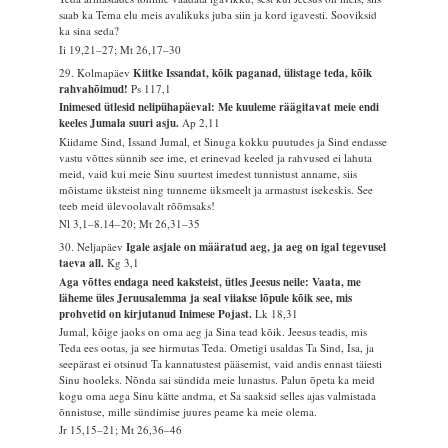
saab ka Tema elu meis avalikuks juba siin ja kord igavesti. Sooviksid
ka sina seda?
Ii 19,21–27; Mt 26,17–30
29. Kolmapäev
Kiitke Issandat, kõik paganad, ülistage teda, kõik
rahvahõimud!
Ps 117,1
Inimesed ütlesid nelipühapäeval: Me kuuleme räägitavat meie endi
keeles Jumala suuri asju.
Ap 2,11
Kiidame Sind, Issand Jumal, et Sinuga kokku puutudes ja Sind endasse
vastu võttes sünnib see ime, et erinevad keeled ja rahvused ei lahuta
meid, vaid kui meie Sinu suurtest imedest tunnistust anname, siis
mõistame üksteist ning tunneme üksmeelt ja armastust isekeskis. See
teeb meid ülevoolavalt rõõmsaks!
Nl 3,1–8.14–20; Mt 26,31–35
30. Neljapäev
Igale asjale on määratud aeg, ja aeg on igal tegevusel
taeva all.
Kg 3,1
Aga võttes endaga need kaksteist, ütles Jeesus neile: Vaata, me
läheme üles Jeruusalemma ja seal viiakse lõpule kõik see, mis
prohvetid on kirjutanud Inimese Pojast.
Lk 18,31
Jumal, kõige jaoks on oma aeg ja Sina tead kõik. Jeesus teadis, mis
Teda ees ootas, ja see hirmutas Teda. Ometigi usaldas Ta Sind, Isa, ja
seepärast ei otsinud Ta kannatustest pääsemist, vaid andis ennast täiesti
Sinu hooleks. Nõnda sai sündida meie lunastus. Palun õpeta ka meid
kogu oma aega Sinu kätte andma, et Sa saaksid selles ajas valmistada
õnnistuse, mille sündimise juures peame ka meie olema.
Jr 15,15–21; Mt 26,36–46