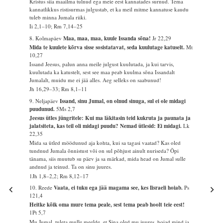
Kristus siia maailma tulnud ega meie eest kannatades surnud. Tema
kannatlikkus ristisurmas julgustab, et ka meil mitme kannatuse kaudu
tuleb minna Jumala riiki.
Ii 2,1–10; Rm 7,14–25
8. Kolmapäev
Maa, maa, maa, kuule Issanda sõna!
Jr 22,29
Mida te kuulete kõrva sisse sosistatavat, seda kuulutage katuselt.
Mt
10,27
Issand Jeesus, palun anna meile julgust kuulutada, ja kui tarvis,
kuulutada ka katustelt, sest see maa peab kuulma sõna Issandalt
Jumalalt, muidu me ei jää alles. Aeg selleks on saabunud!
Jh 16,29–33; Rm 8,1–11
9. Neljapäev
Issand, sinu Jumal, on olnud sinuga, sul ei ole midagi
puudunud.
5Ms 2,7
Jeesus ütles jüngritele: Kui ma läkitasin teid kukruta ja paunata ja
jalatsiteta, kas teil oli midagi puudu? Nemad ütlesid: Ei midagi.
Lk
22,35
Mida sa ütled möödunud aja kohta, kui sa tagasi vaatad? Kas oled
tundnud Jumala õnnistust või on sul põhjust ainult nuriseda? Õpi
tänama, siis muutub su päev ja sa märkad, mida head on Jumal sulle
andnud ja teinud. Ta on sinu juures.
1Jh 1,8–2,2; Rm 8,12–17
10. Reede
Vaata, ei tuku ega jää magama see, kes Iisraeli hoiab.
Ps
121,4
Heitke kõik oma mure tema peale, sest tema peab hoolt teie eest!
1Pt 5,7
Mu Jumal, tuleta mulle meelde, et Sina oled mu juures, hoiad mind ja