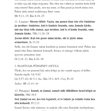
ei tuku ega jää iialgi magama. Siis olen ma valmis ja suudan heita kõik
oma mured Sinu peale, sest ma usun, et Sina pead ju hoolt minu eest.
Palun täida mind usaldusega Sinu vastu.
Hb 9,11–15; Rm 8,18–25
11. Laupäev
Mooses ütleb: Vaata, ma panen täna teie ette õnnistuse
ja needuse: õnnistuse, kui te kuulate Issanda, oma Jumala käske,
mis ma täna teile annan, aga needuse, kui te ei kuula Issanda, oma
Jumala käske.
5Ms 11,26–28
Jeesus ütleb: Kui teie peate minu käske, siis te jääte minu
armastusse.
Jh 15,10
Sulle, mu elu Issand, tahan kuuluda ja minna õnnistuse teed. Palun aita
mind teha Sinu tahtmise kohaselt, Jeesus, et minagi võiksin jääda
igavese armastuse sisse.
Gl 2,16–21; Rm 8,26–30
3. PAASTUAJA PÜHAPÄEV (OCULI)
Ükski, kes on pannud käe adra külge ja siis vaatab tagasi, ei kõlba
Jumala riigile.
Lk 9,62
Lk 9,57–62; Ef 5,1–8a; 1Kn 19,1–8(9–13a); Ps 10
Jutlus: Mk 12,41–44
12. Pühapäev
Issand, su Jumal, annab sulle ülikülluses head kõigis su
kätetöis.
5Ms 30,9
Sest Jumal on see, kes teis tegutseb, et te tahate ja toimite tema hea
nõu kohaselt.
Fl 2,13
Issand Jeesus, tule minusse, et saaksin olla oma Jumalale meelepärane,