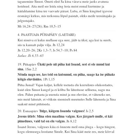
taganemine Sinust. Ometi oled Sa kitsa värava meie jaoks avatuna
hoidnud. Aita meil see leida ning hoia meist eemal kurtmine ja
hädaldamine kitsa tee vaevade pärast. Luba, et Sinu kingitud igavese
eesmärgi kirkus, mis teekonna lõpul paistab, oleks meile teenäitajaks ja
julgustajaks.
Mt 16,24–27(28); Rm 10,5–15
4. PAASTUAJA PÜHAPÄEV (LAETARE)
Kui nisuiva ei kuku mullasse ega sure, jääb ta üksi; aga kui ta sureb,
siis ta kannab palju vilja.
Jh 12,24
Jh 12,20–26; 2Kr 1,3–7; Js 54,7–10; Ps 84
Jutlus: Jh 6,55–65
19. Pühapäev
Ükski pole nii püha kui Issand, sest ei ole muud kui
sina.
1Sm 2,2
Nõnda nagu see, kes teid on kutsunud, on püha, saage ka ise pühaks
kõigis eluviisides.
1Pt 1,15
Püha Jumal! Vajan kaljut, kellele toetuda elu keerulistes olukordades,
kuid olen Sinust kaugel ja ei kõlba Su lähedusse sellisena, nagu ma
olen. Palun puhasta ja uuenda mind ja mu eluviise, et väheneks see,
mis meid lahutab, et võiksin sisemiselt muutudes Sulle läheneda ja Sina
saaksid mind pühitseda.
20. Esmaspäev
Tulge, käigem Issanda valguses!
Js 2,5
Jeesus ütleb: Mina olen maailma valgus. Kes järgneb mulle, ei käi
pimeduses, vaid tal on elu valgus.
Jh 8,12
Issand Jeesus, valguses käia ei õnnestu meil oma jõuga – kogu hingest,
kogu olemusega loodame Sinule. Kui Sina käid meie ees, meie kõrval