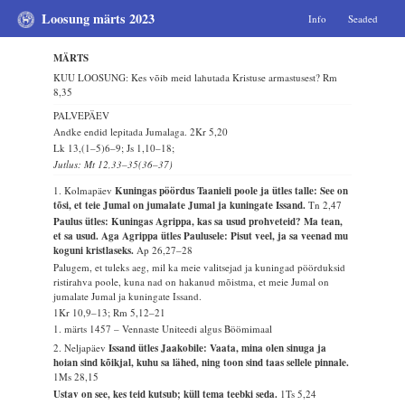
Loosung märts 2023
Info
Seaded
MÄRTS
KUU LOOSUNG: Kes võib meid lahutada Kristuse armastusest?
Rm
8,35
PALVEPÄEV
Andke endid lepitada Jumalaga.
2Kr 5,20
Lk 13,(1–5)6–9; Js 1,10–18;
Jutlus: Mt 12,33–35(36–37)
1. Kolmapäev
Kuningas pöördus Taanieli poole ja ütles talle: See on
tõsi, et teie Jumal on jumalate Jumal ja kuningate Issand.
Tn 2,47
Paulus ütles: Kuningas Agrippa, kas sa usud prohveteid? Ma tean,
et sa usud. Aga Agrippa ütles Paulusele: Pisut veel, ja sa veenad mu
koguni kristlaseks.
Ap 26,27–28
Palugem, et tuleks aeg, mil ka meie valitsejad ja kuningad pöörduksid
ristirahva poole, kuna nad on hakanud mõistma, et meie Jumal on
jumalate Jumal ja kuningate Issand.
1Kr 10,9–13; Rm 5,12–21
1. märts 1457 – Vennaste Uniteedi algus Böömimaal
2. Neljapäev
Issand ütles Jaakobile: Vaata, mina olen sinuga ja
hoian sind kõikjal, kuhu sa lähed, ning toon sind taas sellele pinnale.
1Ms 28,15
Ustav on see, kes teid kutsub; küll tema teebki seda.
1Ts 5,24