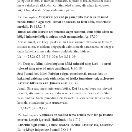
ja tegutse minus, et inimlik jonnakus, tujukus ja usaldamatus ei saaks
meie vahekorda rikkuda. Kui Sina oled minus, siis tahan ja tegutsen
nii, et Jumal saab rõõmustada minu pärast.
13. Esmaspäev
Mispärast peaksid paganad ütlema: Kus on nüüd
nende Jumal? Aga meie Jumal on taevas, ta teeb kõik, mis temale
meeldib.
Ps 115,2–3
Jumal on küll selliseid teadmatuse aegu sallinud, kuid nüüd käsib ta
kõigil inimestel kõigis paigus meelt parandada.
Ap 17,30
Armas Jumal, kui keegi peaks minu käest küsima: "Kus on su Jumal?",
siis aita mind, et oleksin kõigepealt valmis meelt parandama, et keegi ei
saaks kahelda minu valmiduses usaldada Sind kõiges.
Lk 14,(25.26)27–33(34–35); Rm 8,31–39
14. Teisipäev
Mina tulen koguma kõiki rahvaid ning keeli; ja need
tulevad ning näevad minu auhiilgust.
Js 66,18
Sest Jumal, kes ütles: Paistku valgus pimedusest!, on see, kes on
hakanud paistma meie südametes, et tekiks tunnetuse valgus Jeesuse
Kristuse isikus olevast Jumala aust.
2Kr 4,6
Jumal, Sina tead meist inimestest kõike. Kui Sa tuled koguma rahvaid
ja keeli, siis anna, et meiegi rahvas seda tunneks ja oleks valmis Sind
vastu võtma. Kaota pimedus meie keskelt. Paistku Jeesus Kristus meie
keskele, et saaksime jälle ristirahvaks.
Ii 7,11–21; Rm 9,1–5
15. Kolmapäev
Võimsaks on saanud tema heldus meie üle ja Issanda
ustavus kestab igavesti. Halleluuja!
Ps 117,2
Kiidetud olgu Jumal ja meie Issanda Jeesuse Kristuse Isa, halastuse
Isa ja kõige julgustuse Jumal!
2Kr 1,3