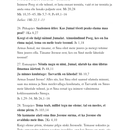
Inimese Poeg ei ole tulnud, et lasta ennast teenida, vaid et ise teenida ja
anda oma elu lunaks paljude eest.
Mt 20,28
Mk 10,35–45; Hb 5,7–9; Ps 69,1–16
Jutlus: 1Ms 22,1–13
26. Pühapäev
Saalomon ütles: Kas Jumal tõesti peaks elama maa
peal?
1Kn 8,27
Keegi ei ole iialgi näinud Jumalat. Ainusündinud Poeg, kes on Isa
rinna najal, tema on meile teate toonud.
Jh 1,18
Armas Jumal, me täname, et Sina oled meie juures ja meiegi tohime
Sinu juures olla. Täname Jeesuse eest, kes on Sind meile lähedale
toonud!
27. Esmaspäev
Nõnda nagu su nimi, Jumal, ulatub ka sinu ülistus
ilmamaa äärteni.
Ps 48,11
Ja minnes kuulutage: Taevariik on lähedal!
Mt 10,7
Armas Issand Jeesus! Alles siis, kui Sina oled saanud ulatuda minuni,
saan ma minna ja Sinu meelevallaga kuulutada, et Taevariik on Sinus
meie lähedale tulnud, ja et Sina ootad iga inimest valmistuma
kokkusaamiseks Sinuga.
Jh 1,29–34; Mt 26,1–16
28. Teisipäev
Tema teab, millist tegu me oleme; tal on meeles, et
oleme põrm.
Ps 103,14
Me kanname alati oma ihus Jeesuse surma, et ka Jeesuse elu
avalduks meie ihus.
2Kr 4,10
Kuigi oleme põrm, tõstame pilgu siiski Jeesusele. Temasse uskudes ja
Teda armastades tohime vaadata igavikku, sest kui Jeesus on meis, siis