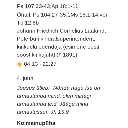
Ps 107:33-43;Ap 18:1-11;
Õhtul: Ps 104:27-35;1Ms 18:1-14 või
Tb 12:6b
Johann Friedrich Cornelius Laaland,
Peterburi kindralsuperintendent,
kirikuelu edendaja (esimene eesti
soost kirikujuht) († 1891)
04.13
-
22.27
4. juuni
Jeesus ütleb: "Nõnda nagu Isa on
armastanud mind, olen minagi
armastanud teid. Jääge minu
armastusse!" Jh 15:9
Kolmainupüha