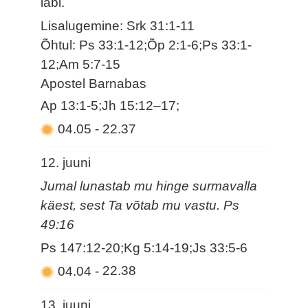
läbi.
Lisalugemine: Srk 31:1-11
Õhtul: Ps 33:1-12;Õp 2:1-6;Ps 33:1-
12;Am 5:7-15
Apostel Barnabas
Ap 13:1-5;Jh 15:12–17;
04.05
-
22.37
12. juuni
Jumal lunastab mu hinge surmavalla
käest, sest Ta võtab mu vastu. Ps
49:16
Ps 147:12-20;Kg 5:14-19;Js 33:5-6
04.04
-
22.38
13. juuni