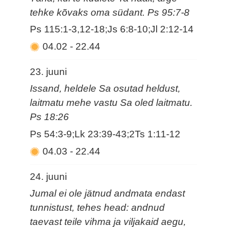
tehke kõvaks oma südant. Ps 95:7-8
Ps 115:1-3,12-18;Js 6:8-10;Jl 2:12-14
04.02
-
22.44
23. juuni
Issand, heldele Sa osutad heldust,
laitmatu mehe vastu Sa oled laitmatu.
Ps 18:26
Ps 54:3-9;Lk 23:39-43;2Ts 1:11-12
04.03
-
22.44
24. juuni
Jumal ei ole jätnud andmata endast
tunnistust, tehes head: andnud
taevast teile vihma ja viljakaid aegu,