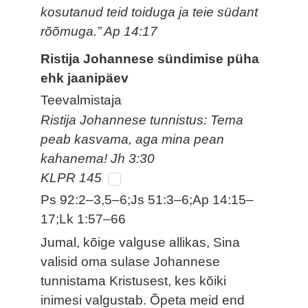
kosutanud teid toiduga ja teie südant
rõõmuga.” Ap 14:17
Ristija Johannese sündimise püha
ehk jaanipäev
Teevalmistaja
Ristija Johannese tunnistus: Tema
peab kasvama, aga mina pean
kahanema! Jh 3:30
KLPR 145
Ps 92:2–3,5–6;Js 51:3–6;Ap 14:15–
17;Lk 1:57–66
Jumal, kõige valguse allikas, Sina
valisid oma sulase Johannese
tunnistama Kristusest, kes kõiki
inimesi valgustab. Õpeta meid end