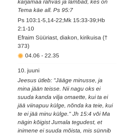
karjamaa rahvas ja lambad, kes on
Tema käe all. Ps 95:7
Ps 103:1-5,14-22;Mk 15:33-39;Hb
2:1-10
Efraim Süüriast, diakon, kirikuisa (†
373)
04.06
-
22.35
10. juuni
Jeesus ütleb: "Jääge minusse, ja
mina jään teisse. Nii nagu oks ei
suuda kanda vilja omaette, kui ta ei
jää viinapuu külge, nõnda ka teie, kui
te ei jää minu külge." Jh 15:4 või Ma
nägin kõigist Jumala tegudest, et
inimene ei suuda mõista, mis sünnib