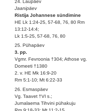
24. Laupäev
Jaanipäev
Ristija Johannese sündimine
HE Lk 1:24-25, 57-68, 76, 80 Rm
13:12-14:4;
Lk 1:5-25, 57-68, 76, 80
25. Pühapäev
3. pp.
Vgmr. Fevroonia †304; Athose vg.
Domeeti †1380
2. v. HE Mk 16:9-20
Rm 5:1-10; Mt 6:22-33
26. Esmaspäev
Vg. Taavet †VI s.;
Jumalaema Tihvini pühakuju
Rm 9:18-33; Mt 11:2-15