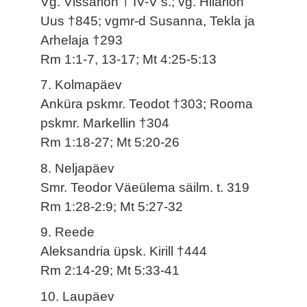
Vg. Vissarion † IV-V s.; vg. Hilarion
Uus †845; vgmr-d Susanna, Tekla ja
Arhelaja †293
Rm 1:1-7, 13-17; Mt 4:25-5:13
7. Kolmapäev
Anküra pskmr. Teodot †303; Rooma
pskmr. Markellin †304
Rm 1:18-27; Mt 5:20-26
8. Neljapäev
Smr. Teodor Väeülema säilm. t. 319
Rm 1:28-2:9; Mt 5:27-32
9. Reede
Aleksandria üpsk. Kirill †444
Rm 2:14-29; Mt 5:33-41
10. Laupäev