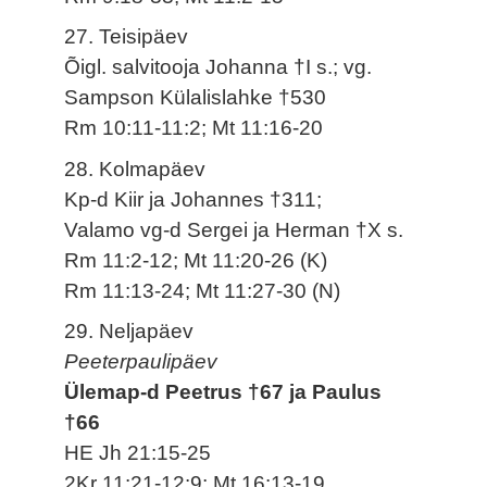
27. Teisipäev
Õigl. salvitooja Johanna †I s.; vg.
Sampson Külalislahke †530
Rm 10:11-11:2; Mt 11:16-20
28. Kolmapäev
Kp-d Kiir ja Johannes †311;
Valamo vg-d Sergei ja Herman †X s.
Rm 11:2-12; Mt 11:20-26 (K)
Rm 11:13-24; Mt 11:27-30 (N)
29. Neljapäev
Peeterpaulipäev
Ülemap-d Peetrus †67 ja Paulus
†66
HE Jh 21:15-25
2Kr 11:21-12:9; Mt 16:13-19