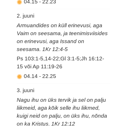
04.15
-
22.23
2. juuni
Armuandides on küll erinevusi, aga
Vaim on seesama, ja teenimisviisides
on erinevusi, aga Issand on
seesama. 1Kr 12:4-5
Ps 103:1-5,14-22;Gl 3:1-5;Jh 16:12-
15 või Ap 11:19-26
04.14
-
22.25
3. juuni
Nagu ihu on üks tervik ja sel on palju
liikmeid, aga kõik selle ihu liikmed,
kuigi neid on palju, on üks ihu, nõnda
on ka Kristus. 1Kr 12:12