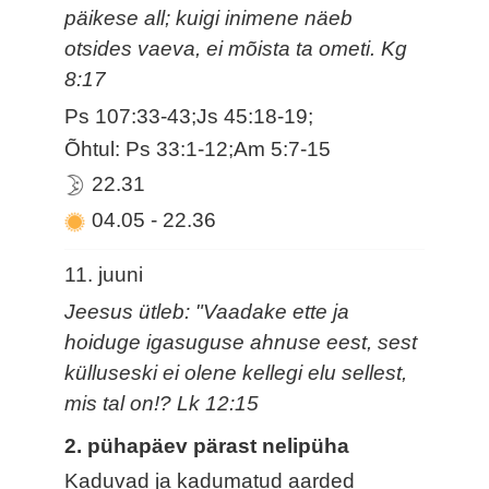
päikese all; kuigi inimene näeb
otsides vaeva, ei mõista ta ometi. Kg
8:17
Ps 107:33-43;Js 45:18-19;
Õhtul: Ps 33:1-12;Am 5:7-15
22.31
04.05
-
22.36
11. juuni
Jeesus ütleb: "Vaadake ette ja
hoiduge igasuguse ahnuse eest, sest
külluseski ei olene kellegi elu sellest,
mis tal on!? Lk 12:15
2. pühapäev pärast nelipüha
Kaduvad ja kadumatud aarded