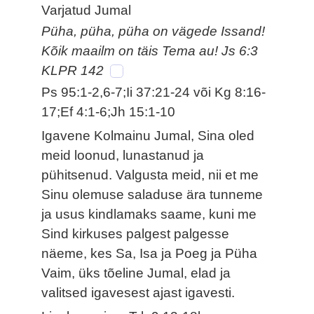
Varjatud Jumal
Püha, püha, püha on vägede Issand!
Kõik maailm on täis Tema au! Js 6:3
KLPR 142
Ps 95:1-2,6-7;Ii 37:21-24 või Kg 8:16-
17;Ef 4:1-6;Jh 15:1-10
Igavene Kolmainu Jumal, Sina oled
meid loonud, lunastanud ja
pühitsenud. Valgusta meid, nii et me
Sinu olemuse saladuse ära tunneme
ja usus kindlamaks saame, kuni me
Sind kirkuses palgest palgesse
näeme, kes Sa, Isa ja Poeg ja Püha
Vaim, üks tõeline Jumal, elad ja
valitsed igavesest ajast igavesti.