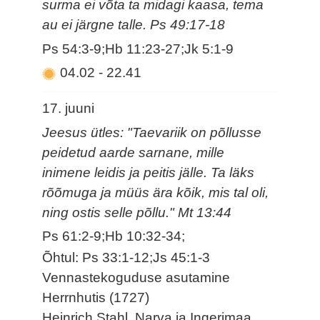
surma ei võta ta midagi kaasa, tema
au ei järgne talle. Ps 49:17-18
Ps 54:3-9;Hb 11:23-27;Jk 5:1-9
04.02
-
22.41
17. juuni
Jeesus ütles: "Taevariik on põllusse
peidetud aarde sarnane, mille
inimene leidis ja peitis jälle. Ta läks
rõõmuga ja müüs ära kõik, mis tal oli,
ning ostis selle põllu." Mt 13:44
Ps 61:2-9;Hb 10:32-34;
Õhtul: Ps 33:1-12;Js 45:1-3
Vennastekoguduse asutamine
Herrnhutis (1727)
Heinrich Stahl, Narva ja Ingerimaa