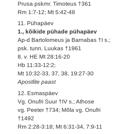
Prusa pskmr. Timoteus †361
Rm 1:7-12; Mt 5:42-48
11. Pühapäev
1., kõikide pühade pühapäev
Ap-d Bartolomeus ja Barnabas †I s.;
psk. tunn. Luukas †1961
8. v. HE Mt 28:16-20
Hb 11:33-12:2;
Mt 10:32-33, 37, 38, 19:27-30
Apostlite paast
12. Esmaspäev
Vg. Onufri Suur †IV s.; Athose
vg. Peeter †734; Mõla vg. Onufri
†1492
Rm 2:28-3:18; Mt 6:31-34, 7:9-11