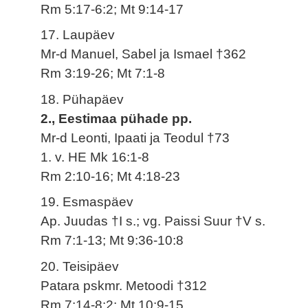
Rm 5:17-6:2; Mt 9:14-17
17. Laupäev
Mr-d Manuel, Sabel ja Ismael †362
Rm 3:19-26; Mt 7:1-8
18. Pühapäev
2., Eestimaa pühade pp.
Mr-d Leonti, Ipaati ja Teodul †73
1. v. HE Mk 16:1-8
Rm 2:10-16; Mt 4:18-23
19. Esmaspäev
Ap. Juudas †I s.; vg. Paissi Suur †V s.
Rm 7:1-13; Mt 9:36-10:8
20. Teisipäev
Patara pskmr. Metoodi †312
Rm 7:14-8:2; Mt 10:9-15