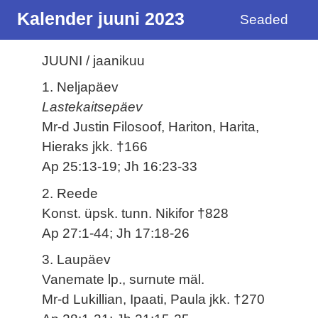
Kalender juuni 2023
Seaded
JUUNI / jaanikuu
1. Neljapäev
Lastekaitsepäev
Mr-d Justin Filosoof, Hariton, Harita,
Hieraks jkk. †166
Ap 25:13-19; Jh 16:23-33
2. Reede
Konst. üpsk. tunn. Nikifor †828
Ap 27:1-44; Jh 17:18-26
3. Laupäev
Vanemate lp., surnute mäl.
Mr-d Lukillian, Ipaati, Paula jkk. †270