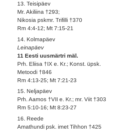
13. Teisipäev
Mr. Akiliina †293;
Nikosia pskmr. Trifilli †370
Rm 4:4-12; Mt 7:15-21
14. Kolmapäev
Leinapäev
11 Eesti uusmärtri mäl.
Prh. Eliisa †IX e. Kr.; Konst. üpsk.
Metoodi †846
Rm 4:13-25; Mt 7:21-23
15. Neljapäev
Prh. Aamos †VII e. Kr.; mr. Viit †303
Rm 5:10-16; Mt 8:23-27
16. Reede
Amathundi psk. imet Tihhon †425