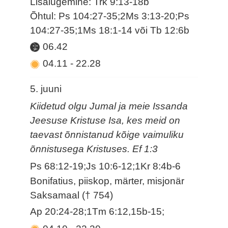
Lisalugemine: Trk 9:13-18b
Õhtul: Ps 104:27-35;2Ms 3:13-20;Ps
104:27-35;1Ms 18:1-14 või Tb 12:6b
06.42
04.11
-
22.28
5. juuni
Kiidetud olgu Jumal ja meie Issanda
Jeesuse Kristuse Isa, kes meid on
taevast õnnistanud kõige vaimuliku
õnnistusega Kristuses. Ef 1:3
Ps 68:12-19;Js 10:6-12;1Kr 8:4b-6
Bonifatius, piiskop, märter, misjonär
Saksamaal († 754)
Ap 20:24-28;1Tm 6:12,15b-15;