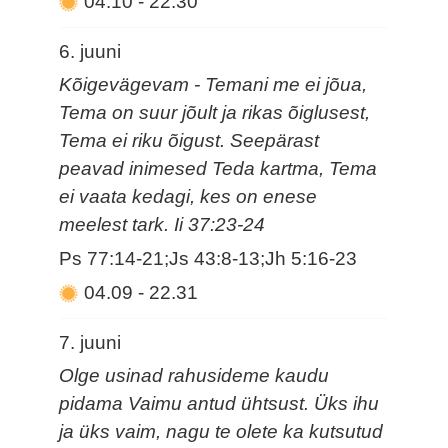
04.10
-
22.30
6. juuni
Kõigevägevam - Temani me ei jõua,
Tema on suur jõult ja rikas õiglusest,
Tema ei riku õigust. Seepärast
peavad inimesed Teda kartma, Tema
ei vaata kedagi, kes on enese
meelest tark. Ii 37:23-24
Ps 77:14-21;Js 43:8-13;Jh 5:16-23
04.09
-
22.31
7. juuni
Olge usinad rahusideme kaudu
pidama Vaimu antud ühtsust. Üks ihu
ja üks vaim, nagu te olete ka kutsutud