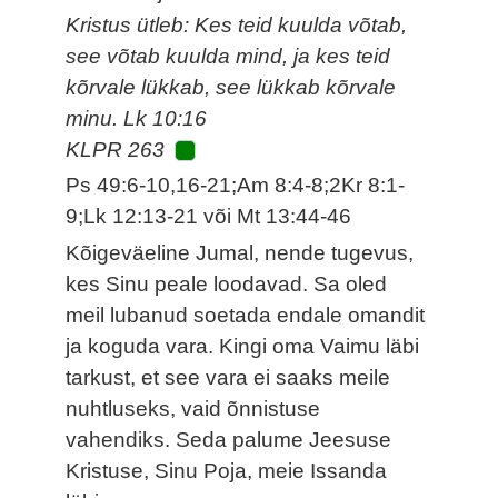
Kristus ütleb: Kes teid kuulda võtab,
see võtab kuulda mind, ja kes teid
kõrvale lükkab, see lükkab kõrvale
minu. Lk 10:16
KLPR 263
Ps 49:6-10,16-21;Am 8:4-8;2Kr 8:1-
9;Lk 12:13-21 või Mt 13:44-46
Kõigeväeline Jumal, nende tugevus,
kes Sinu peale loodavad. Sa oled
meil lubanud soetada endale omandit
ja koguda vara. Kingi oma Vaimu läbi
tarkust, et see vara ei saaks meile
nuhtluseks, vaid õnnistuse
vahendiks. Seda palume Jeesuse
Kristuse, Sinu Poja, meie Issanda