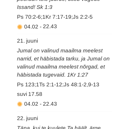
Issand! Sk 1:3
Ps 70:2-6;1Kr 7:17-19;Js 2:2-5
04.02
-
22.43
21. juuni
Jumal on valinud maailma meelest
narrid, et häbistada tarku, ja Jumal on
valinud maailma meelest nõrgad, et
häbistada tugevaid. 1Kr 1:27
Ps 123;1Ts 2:1-12;Js 48:1-2,9-13
suvi
17.58
04.02
-
22.43
22. juuni
Täna, kui te kuulete Ta häält, ärge