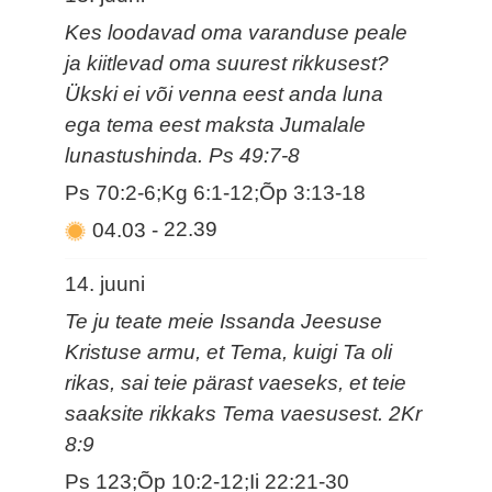
Kes loodavad oma varanduse peale
ja kiitlevad oma suurest rikkusest?
Ükski ei või venna eest anda luna
ega tema eest maksta Jumalale
lunastushinda. Ps 49:7-8
Ps 70:2-6;Kg 6:1-12;Õp 3:13-18
04.03
-
22.39
14. juuni
Te ju teate meie Issanda Jeesuse
Kristuse armu, et Tema, kuigi Ta oli
rikas, sai teie pärast vaeseks, et teie
saaksite rikkaks Tema vaesusest. 2Kr
8:9
Ps 123;Õp 10:2-12;Ii 22:21-30