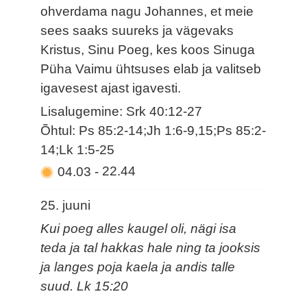
ohverdama nagu Johannes, et meie
sees saaks suureks ja vägevaks
Kristus, Sinu Poeg, kes koos Sinuga
Püha Vaimu ühtsuses elab ja valitseb
igavesest ajast igavesti.
Lisalugemine: Srk 40:12-27
Õhtul: Ps 85:2-14;Jh 1:6-9,15;Ps 85:2-
14;Lk 1:5-25
04.03
-
22.44
25. juuni
Kui poeg alles kaugel oli, nägi isa
teda ja tal hakkas hale ning ta jooksis
ja langes poja kaela ja andis talle
suud. Lk 15:20