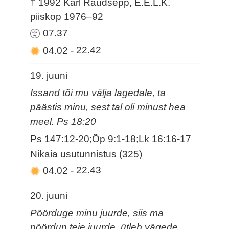
† 1992 Karl Raudsepp, E.E.L.K.
piiskop 1976–92
07.37
04.02
-
22.42
19. juuni
Issand tõi mu välja lagedale, ta
päästis minu, sest tal oli minust hea
meel. Ps 18:20
Ps 147:12-20;Õp 9:1-18;Lk 16:16-17
Nikaia usutunnistus (325)
04.02
-
22.43
20. juuni
Pöörduge minu juurde, siis ma
pöördun teie juurde, ütleb vägede