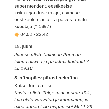
superintendent, eestikeelse
kirikukirjanduse rajaja, esimese
eestikeelse laulu– ja palveraamatu
koostaja († 1657)
04.02
-
22.42
18. juuni
Jeesus ütleb: "Inimese Poeg on
tulnud otsima ja päästma kadunut.?
Lk 19:10
3. pühapäev pärast nelipüha
Kutse Jumala riiki
Kristus ütleb: Tulge minu juurde kõik,
kes olete vaevatud ja koormatud, ja
mina annan teile hingamise! Mt 11:28