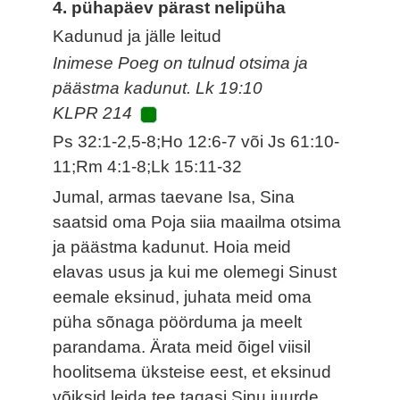
4. pühapäev pärast nelipüha
Kadunud ja jälle leitud
Inimese Poeg on tulnud otsima ja
päästma kadunut. Lk 19:10
KLPR 214
Ps 32:1-2,5-8;Ho 12:6-7 või Js 61:10-
11;Rm 4:1-8;Lk 15:11-32
Jumal, armas taevane Isa, Sina
saatsid oma Poja siia maailma otsima
ja päästma kadunut. Hoia meid
elavas usus ja kui me olemegi Sinust
eemale eksinud, juhata meid oma
püha sõnaga pöörduma ja meelt
parandama. Ärata meid õigel viisil
hoolitsema üksteise eest, et eksinud
võiksid leida tee tagasi Sinu juurde.