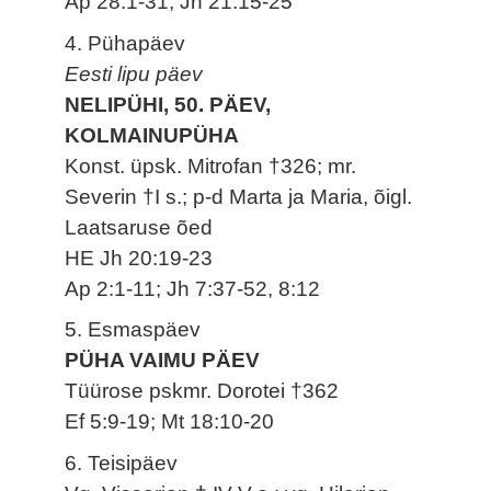
Ap 28:1-31; Jh 21:15-25
4. Pühapäev
Eesti lipu päev
NELIPÜHI, 50. PÄEV,
KOLMAINUPÜHA
Konst. üpsk. Mitrofan †326; mr.
Severin †I s.; p-d Marta ja Maria, õigl.
Laatsaruse õed
HE Jh 20:19-23
Ap 2:1-11; Jh 7:37-52, 8:12
5. Esmaspäev
PÜHA VAIMU PÄEV
Tüürose pskmr. Dorotei †362
Ef 5:9-19; Mt 18:10-20
6. Teisipäev