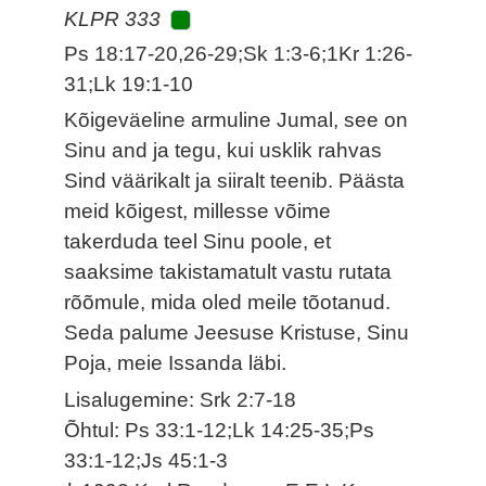
KLPR 333
Ps 18:17-20,26-29;Sk 1:3-6;1Kr 1:26-
31;Lk 19:1-10
Kõigeväeline armuline Jumal, see on
Sinu and ja tegu, kui usklik rahvas
Sind väärikalt ja siiralt teenib. Päästa
meid kõigest, millesse võime
takerduda teel Sinu poole, et
saaksime takistamatult vastu rutata
rõõmule, mida oled meile tõotanud.
Seda palume Jeesuse Kristuse, Sinu
Poja, meie Issanda läbi.
Lisalugemine: Srk 2:7-18
Õhtul: Ps 33:1-12;Lk 14:25-35;Ps
33:1-12;Js 45:1-3