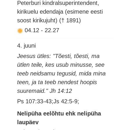
Peterburi kindralsuperintendent,
kirikuelu edendaja (esimene eesti
soost kirikujuht) († 1891)
04.12
-
22.27
4. juuni
Jeesus ütles: "Tõesti, tõesti, ma
ütlen teile, kes usub minusse, see
teeb neidsamu tegusid, mida mina
teen, ja ta teeb nendest hoopis
suuremaid." Jh 14:12
Ps 107:33-43;Js 42:5-9;
Nelipüha eelõhtu ehk nelipüha
laupäev