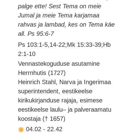
palge ette! Sest Tema on meie
Jumal ja meie Tema karjamaa
rahvas ja lambad, kes on Tema käe
all. Ps 95:6-7
Ps 103:1-5,14-22;Mk 15:33-39;Hb
2:1-10
Vennastekoguduse asutamine
Herrnhutis (1727)
Heinrich Stahl, Narva ja Ingerimaa
superintendent, eestikeelse
kirikukirjanduse rajaja, esimese
eestikeelse laulu– ja palveraamatu
koostaja († 1657)
04.02
-
22.42