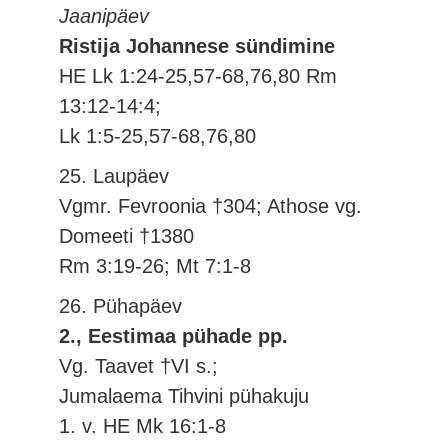
Jaanipäev
Ristija Johannese sündimine
HE Lk 1:24-25,57-68,76,80 Rm
13:12-14:4;
Lk 1:5-25,57-68,76,80
25. Laupäev
Vgmr. Fevroonia †304; Athose vg.
Domeeti †1380
Rm 3:19-26; Mt 7:1-8
26. Pühapäev
2., Eestimaa pühade pp.
Vg. Taavet †VI s.;
Jumalaema Tihvini pühakuju
1. v. HE Mk 16:1-8