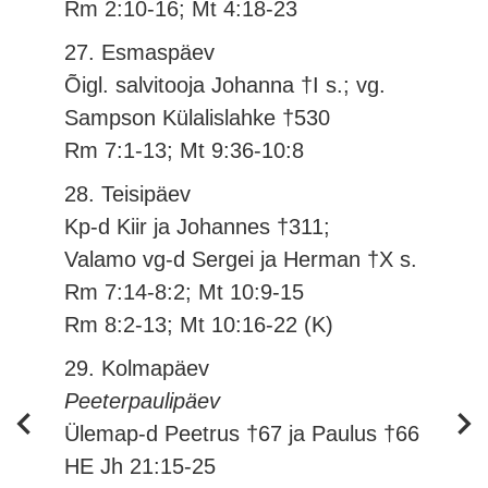
Rm 2:10-16; Mt 4:18-23
27. Esmaspäev
Õigl. salvitooja Johanna †I s.; vg.
Sampson Külalislahke †530
Rm 7:1-13; Mt 9:36-10:8
28. Teisipäev
Kp-d Kiir ja Johannes †311;
Valamo vg-d Sergei ja Herman †X s.
Rm 7:14-8:2; Mt 10:9-15
Rm 8:2-13; Mt 10:16-22 (K)
29. Kolmapäev
Peeterpaulipäev
Ülemap-d Peetrus †67 ja Paulus †66
HE Jh 21:15-25