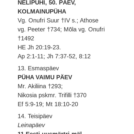
NELIPÜHI, 50. PÄEV,
KOLMAINUPÜHA
Vg. Onufri Suur †IV s.; Athose
vg. Peeter †734; Mõla vg. Onufri
†1492
HE Jh 20:19-23.
Ap 2:1-11; Jh 7:37-52, 8:12
13. Esmaspäev
PÜHA VAIMU PÄEV
Mr. Akiliina †293;
Nikosia pskmr. Trifilli †370
Ef 5:9-19; Mt 18:10-20
14. Teisipäev
Leinapäev