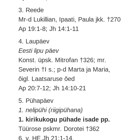
3. Reede
Mr-d Lukillian, Ipaati, Paula jkk. †270
Ap 19:1-8; Jh 14:1-11
4. Laupäev
Eesti lipu päev
Konst. üpsk. Mitrofan †326; mr.
Severin †I s.; p-d Marta ja Maria,
õigl. Laatsaruse õed
Ap 20:7-12; Jh 14:10-21
5. Pühapäev
1. nelipühi (riigipühana)
1. kirikukogu pühade isade pp.
Tüürose pskmr. Dorotei †362
6. v. HE Jh 21:1-14.