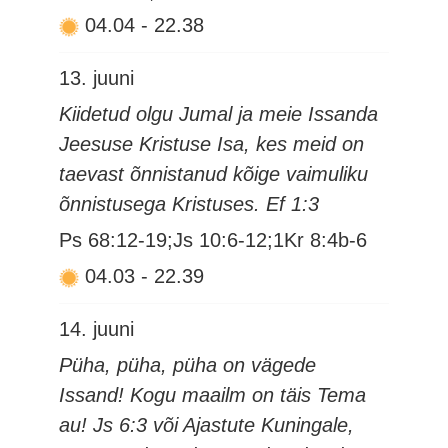
04.04
-
22.38
13. juuni
Kiidetud olgu Jumal ja meie Issanda
Jeesuse Kristuse Isa, kes meid on
taevast õnnistanud kõige vaimuliku
õnnistusega Kristuses. Ef 1:3
Ps 68:12-19;Js 10:6-12;1Kr 8:4b-6
04.03
-
22.39
14. juuni
Püha, püha, püha on vägede
Issand! Kogu maailm on täis Tema
au! Js 6:3 või Ajastute Kuningale,