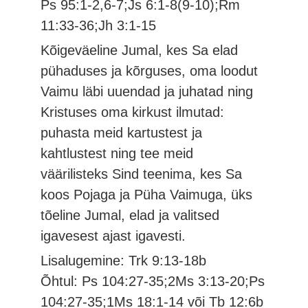
Ps 95:1-2,6-7;Js 6:1-8(9-10);Rm
11:33-36;Jh 3:1-15
Kõigeväeline Jumal, kes Sa elad
pühaduses ja kõrguses, oma loodut
Vaimu läbi uuendad ja juhatad ning
Kristuses oma kirkust ilmutad:
puhasta meid kartustest ja
kahtlustest ning tee meid
väärilisteks Sind teenima, kes Sa
koos Pojaga ja Püha Vaimuga, üks
tõeline Jumal, elad ja valitsed
igavesest ajast igavesti.
Lisalugemine: Trk 9:13-18b
Õhtul: Ps 104:27-35;2Ms 3:13-20;Ps
104:27-35;1Ms 18:1-14 või Tb 12:6b