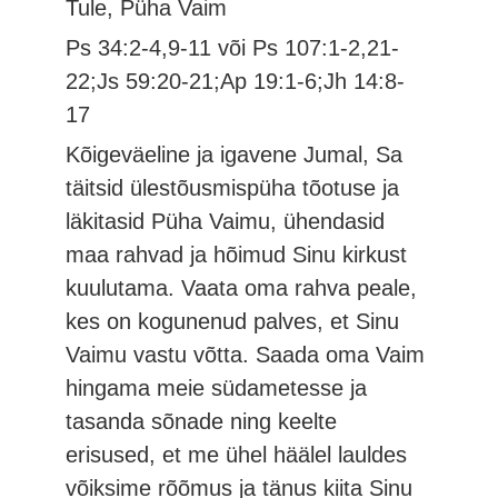
Tule, Püha Vaim
Ps 34:2-4,9-11 või Ps 107:1-2,21-
22;Js 59:20-21;Ap 19:1-6;Jh 14:8-
17
Kõigeväeline ja igavene Jumal, Sa
täitsid ülestõusmispüha tõotuse ja
läkitasid Püha Vaimu, ühendasid
maa rahvad ja hõimud Sinu kirkust
kuulutama. Vaata oma rahva peale,
kes on kogunenud palves, et Sinu
Vaimu vastu võtta. Saada oma Vaim
hingama meie südametesse ja
tasanda sõnade ning keelte
erisused, et me ühel häälel lauldes
võiksime rõõmus ja tänus kiita Sinu