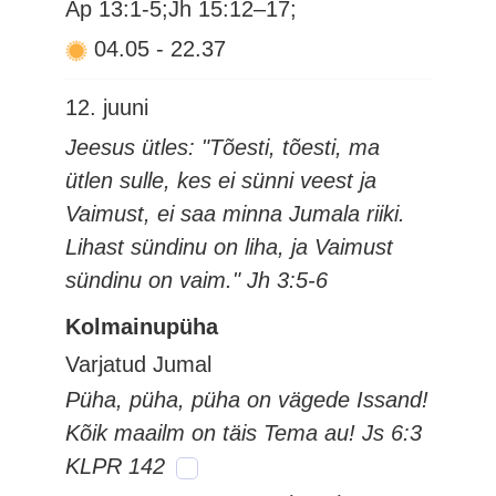
Ap 13:1-5;Jh 15:12–17;
04.05
-
22.37
12. juuni
Jeesus ütles: "Tõesti, tõesti, ma
ütlen sulle, kes ei sünni veest ja
Vaimust, ei saa minna Jumala riiki.
Lihast sündinu on liha, ja Vaimust
sündinu on vaim." Jh 3:5-6
Kolmainupüha
Varjatud Jumal
Püha, püha, püha on vägede Issand!
Kõik maailm on täis Tema au! Js 6:3
KLPR 142