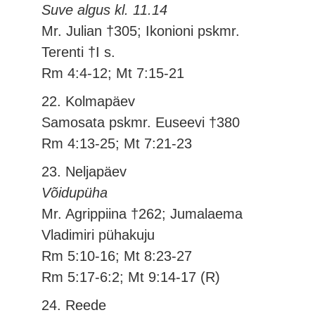
Suve algus kl. 11.14
Mr. Julian †305; Ikonioni pskmr.
Terenti †I s.
Rm 4:4-12; Mt 7:15-21
22. Kolmapäev
Samosata pskmr. Euseevi †380
Rm 4:13-25; Mt 7:21-23
23. Neljapäev
Võidupüha
Mr. Agrippiina †262; Jumalaema
Vladimiri pühakuju
Rm 5:10-16; Mt 8:23-27
Rm 5:17-6:2; Mt 9:14-17 (R)
24. Reede