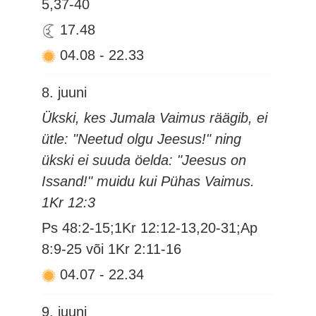
5,37-40
17.48
04.08
-
22.33
8. juuni
Ükski, kes Jumala Vaimus räägib, ei
ütle: "Neetud olgu Jeesus!" ning
ükski ei suuda öelda: "Jeesus on
Issand!" muidu kui Pühas Vaimus.
1Kr 12:3
Ps 48:2-15;1Kr 12:12-13,20-31;Ap
8:9-25 või 1Kr 2:11-16
04.07
-
22.34
9. juuni