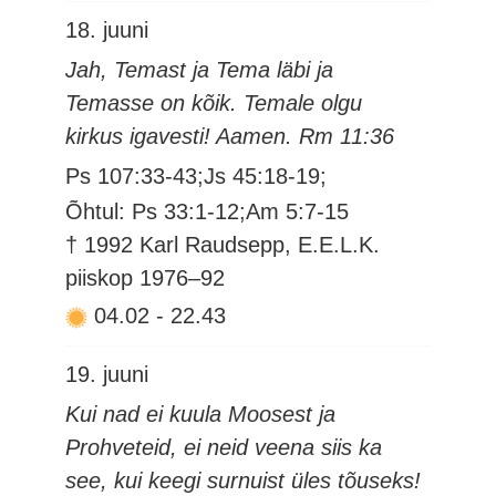
18. juuni
Jah, Temast ja Tema läbi ja
Temasse on kõik. Temale olgu
kirkus igavesti! Aamen. Rm 11:36
Ps 107:33-43;Js 45:18-19;
Õhtul: Ps 33:1-12;Am 5:7-15
† 1992 Karl Raudsepp, E.E.L.K.
piiskop 1976–92
04.02
-
22.43
19. juuni
Kui nad ei kuula Moosest ja
Prohveteid, ei neid veena siis ka
see, kui keegi surnuist üles tõuseks!