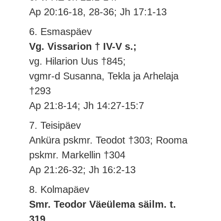
Ap 20:16-18, 28-36; Jh 17:1-13
6. Esmaspäev
Vg. Vissarion † IV-V s.;
vg. Hilarion Uus †845;
vgmr-d Susanna, Tekla ja Arhelaja
†293
Ap 21:8-14; Jh 14:27-15:7
7. Teisipäev
Anküra pskmr. Teodot †303; Rooma
pskmr. Markellin †304
Ap 21:26-32; Jh 16:2-13
8. Kolmapäev
Smr. Teodor Väeülema säilm. t.
319