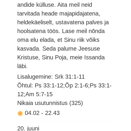
andide külluse. Aita meil neid
tarvitada heade majapidajatena,
heldekäeliselt, ustavatena palves ja
hoolsatena töös. Lase meil nõnda
oma elu elada, et Sinu riik võiks
kasvada. Seda palume Jeesuse
Kristuse, Sinu Poja, meie Issanda
läbi.
Lisalugemine: Srk 31:1-11
Õhtul: Ps 33:1-12;Õp 2:1-6;Ps 33:1-
12;Am 5:7-15
Nikaia usutunnistus (325)
04.02
-
22.43
20. juuni