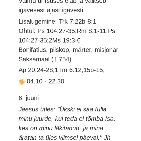
Vaimu ühtsuses elab ja valitseb
igavesest ajast igavesti.
Lisalugemine: Trk 7:22b-8:1
Õhtul: Ps 104:27-35;Rm 8:1-11;Ps
104:27-35;2Ms 19:3-6
Bonifatius, piiskop, märter, misjonär
Saksamaal († 754)
Ap 20:24-28;1Tm 6:12,15b-15;
04.10
-
22.30
6. juuni
Jeesus ütles: "Ükski ei saa tulla
minu juurde, kui teda ei tõmba Isa,
kes on minu läkitanud, ja mina
äratan ta üles viimsel päeval." Jh