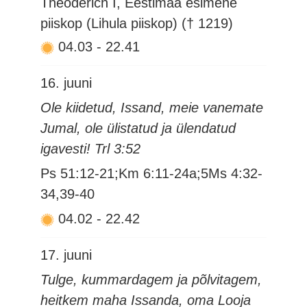
Theoderich I, Eestimaa esimene
piiskop (Lihula piiskop) († 1219)
04.03
-
22.41
16. juuni
Ole kiidetud, Issand, meie vanemate
Jumal, ole ülistatud ja ülendatud
igavesti! Trl 3:52
Ps 51:12-21;Km 6:11-24a;5Ms 4:32-
34,39-40
04.02
-
22.42
17. juuni
Tulge, kummardagem ja põlvitagem,
heitkem maha Issanda, oma Looja