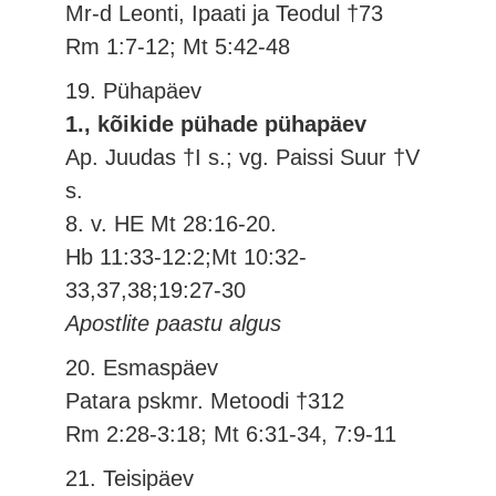
Mr-d Leonti, Ipaati ja Teodul †73
Rm 1:7-12; Mt 5:42-48
19. Pühapäev
1., kõikide pühade pühapäev
Ap. Juudas †I s.; vg. Paissi Suur †V
s.
8. v. HE Mt 28:16-20.
Hb 11:33-12:2;Mt 10:32-
33,37,38;19:27-30
Apostlite paastu algus
20. Esmaspäev
Patara pskmr. Metoodi †312
Rm 2:28-3:18; Mt 6:31-34, 7:9-11
21. Teisipäev