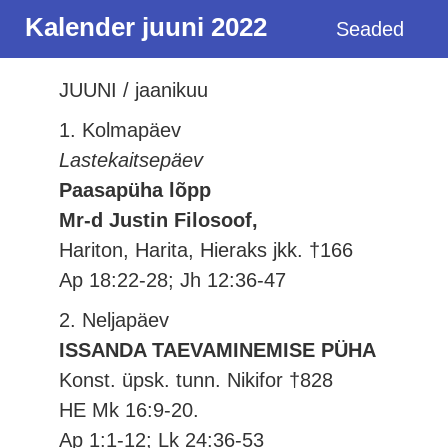
Kalender juuni 2022
Seaded
JUUNI / jaanikuu
1. Kolmapäev
Lastekaitsepäev
Paasapüha lõpp
Mr-d Justin Filosoof,
Hariton, Harita, Hieraks jkk. †166
Ap 18:22-28; Jh 12:36-47
2. Neljapäev
ISSANDA TAEVAMINEMISE PÜHA
Konst. üpsk. tunn. Nikifor †828
HE Mk 16:9-20.
Ap 1:1-12; Lk 24:36-53