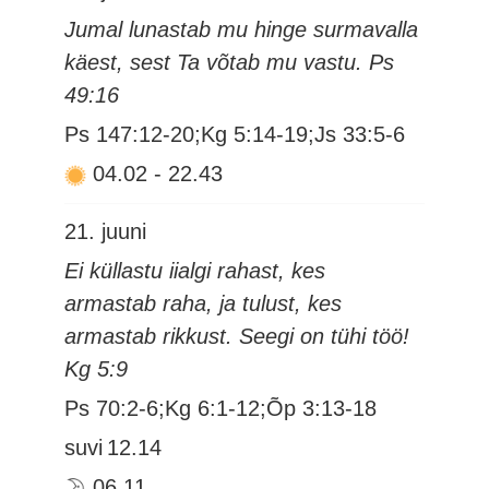
Jumal lunastab mu hinge surmavalla
käest, sest Ta võtab mu vastu. Ps
49:16
Ps 147:12-20;Kg 5:14-19;Js 33:5-6
04.02
-
22.43
21. juuni
Ei küllastu iialgi rahast, kes
armastab raha, ja tulust, kes
armastab rikkust. Seegi on tühi töö!
Kg 5:9
Ps 70:2-6;Kg 6:1-12;Õp 3:13-18
suvi
12.14
06.11