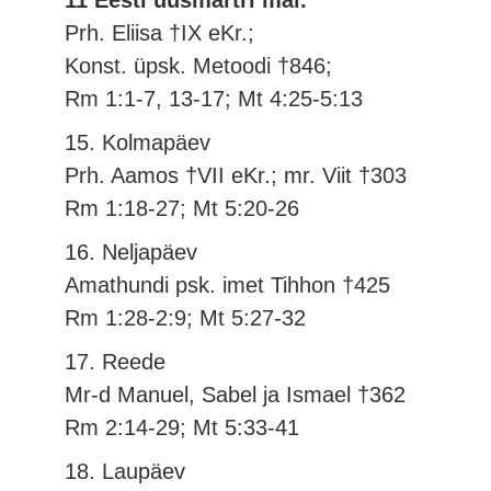
11 Eesti uusmärtri mäl.
Prh. Eliisa †IX eKr.;
Konst. üpsk. Metoodi †846;
Rm 1:1-7, 13-17; Mt 4:25-5:13
15. Kolmapäev
Prh. Aamos †VII eKr.; mr. Viit †303
Rm 1:18-27; Mt 5:20-26
16. Neljapäev
Amathundi psk. imet Tihhon †425
Rm 1:28-2:9; Mt 5:27-32
17. Reede
Mr-d Manuel, Sabel ja Ismael †362
Rm 2:14-29; Mt 5:33-41
18. Laupäev