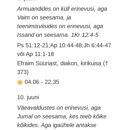
Armuandides on küll erinevusi, aga
Vaim on seesama, ja
teenimisviisides on erinevusi, aga
Issand on seesama. 1Kr 12:4-5
Ps 51:12-21;Ap 10:44-48;Jh 6:44-47
või Ap 11:1-18
Efraim Süüriast, diakon, kirikuisa (†
373)
04.06
-
22.35
10. juuni
Väeavaldustes on erinevusi, aga
Jumal on seesama, kes teeb kõike
kõikides. Aga igaühele antakse