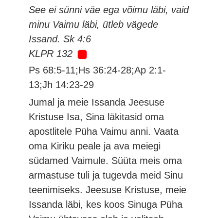
See ei sünni väe ega võimu läbi, vaid
minu Vaimu läbi, ütleb vägede
Issand. Sk 4:6
KLPR 132
Ps 68:5-11;Hs 36:24-28;Ap 2:1-
13;Jh 14:23-29
Jumal ja meie Issanda Jeesuse
Kristuse Isa, Sina läkitasid oma
apostlitele Püha Vaimu anni. Vaata
oma Kiriku peale ja ava meiegi
südamed Vaimule. Süüta meis oma
armastuse tuli ja tugevda meid Sinu
teenimiseks. Jeesuse Kristuse, meie
Issanda läbi, kes koos Sinuga Püha