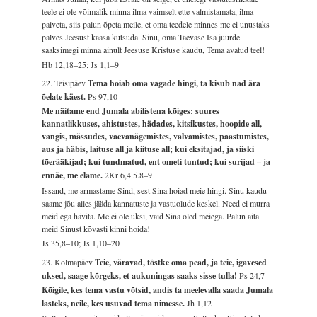
teele ei ole võimalik minna ilma vaimselt ette valmistamata, ilma
palveta, siis palun õpeta meile, et oma teedele minnes me ei unustaks
palves Jeesust kaasa kutsuda. Sinu, oma Taevase Isa juurde
saaksimegi minna ainult Jeesuse Kristuse kaudu, Tema avatud teel!
Hb 12,18–25; Js 1,1–9
22. Teisipäev
Tema hoiab oma vagade hingi, ta kisub nad ära
õelate käest.
Ps 97,10
Me näitame end Jumala abilistena kõiges: suures
kannatlikkuses, ahistustes, hädades, kitsikustes, hoopide all,
vangis, mässudes, vaevanägemistes, valvamistes, paastumistes,
aus ja häbis, laituse all ja kiituse all; kui eksitajad, ja siiski
tõerääkijad; kui tundmatud, ent ometi tuntud; kui surijad – ja
ennäe, me elame.
2Kr 6,4.5.8–9
Issand, me armastame Sind, sest Sina hoiad meie hingi. Sinu kaudu
saame jõu alles jääda kannatuste ja vastuolude keskel. Need ei murra
meid ega hävita. Me ei ole üksi, vaid Sina oled meiega. Palun aita
meid Sinust kõvasti kinni hoida!
Js 35,8–10; Js 1,10–20
23. Kolmapäev
Teie, väravad, tõstke oma pead, ja teie, igavesed
uksed, saage kõrgeks, et aukuningas saaks sisse tulla!
Ps 24,7
Kõigile, kes tema vastu võtsid, andis ta meelevalla saada Jumala
lasteks, neile, kes usuvad tema nimesse.
Jh 1,12