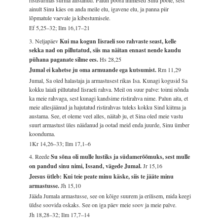
ainult Sinu käes on anda meile elu, igavene elu, ja panna piir
lõpmatule vaevale ja kibestumisele.
Ef 5,25–32; Ilm 16,17–21
3. Neljapäev
Kui ma kogun Iisraeli soo rahvaste seast, kelle
sekka nad on pillutatud, siis ma näitan ennast nende kaudu
pühana paganate silme ees.
Hs 28,25
Jumal ei kahetse ju oma armuande ega kutsumist.
Rm 11,29
Jumal, Sa oled halastaja ja armastusest rikas Isa. Kunagi kogusid Sa
kokku laiali pillutatud Iisraeli rahva. Meil on suur palve: toimi nõnda
ka meie rahvaga, sest kunagi kandsime ristirahva nime. Palun aita, et
meie allesjäänud ja hajutatud ristirahvas tuleks kokku Sind kiitma ja
austama. See, et oleme veel alles, näitab ju, et Sina oled meie vastu
suurt armastust üles näidanud ja ootad meid enda juurde, Sinu ümber
koonduma.
1Kr 14,26–33; Ilm 17,1–6
4. Reede
Su sõna oli mulle lustiks ja südamerõõmuks, sest mulle
on pandud sinu nimi, Issand, vägede Jumal.
Jr 15,16
Jeesus ütleb: Kui teie peate minu käske, siis te jääte minu
armastusse.
Jh 15,10
Jääda Jumala armastusse, see on kõige suurem ja erilisem, mida keegi
üldse soovida oskaks. See on iga päev meie soov ja meie palve.
Jh 18,28–32; Ilm 17,7–14