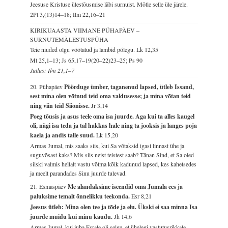
Jeesuse Kristuse ülestõusmise läbi surnuist. Mõtle selle üle järele.
2Pt 3,(13)14–18; Ilm 22,16–21
KIRIKUAASTA VIIMANE PÜHAPÄEV –
SURNUTEMÄLESTUSPÜHA
Teie niuded olgu vöötatud ja lambid põlegu.
Lk 12,35
Mt 25,1–13; Js 65,17–19(20–22)23–25; Ps 90
Jutlus: Ilm 21,1–7
20. Pühapäev
Pöörduge ümber, taganenud lapsed, ütleb Issand,
sest mina olen võtnud teid oma valdusesse; ja mina võtan teid
ning viin teid Siionisse.
Jr 3,14
Poeg tõusis ja asus teele oma isa juurde. Aga kui ta alles kaugel
oli, nägi isa teda ja tal hakkas hale ning ta jooksis ja langes poja
kaela ja andis talle suud.
Lk 15,20
Armas Jumal, mis saaks siis, kui Sa võtaksid igast linnast ühe ja
suguvõsast kaks? Mis siis neist teistest saab? Tänan Sind, et Sa oled
siiski valmis hellalt vastu võtma kõik kadunud lapsed, kes kahetsedes
ja meelt parandades Sinu juurde tulevad.
21. Esmaspäev
Me alandaksime iseendid oma Jumala ees ja
paluksime temalt õnnelikku teekonda.
Esr 8,21
Jeesus ütleb: Mina olen tee ja tõde ja elu. Ükski ei saa minna Isa
juurde muidu kui minu kaudu.
Jh 14,6
Armas Jumal, kui juba Esrale oli selge, et ühelegi vastutusrikkale