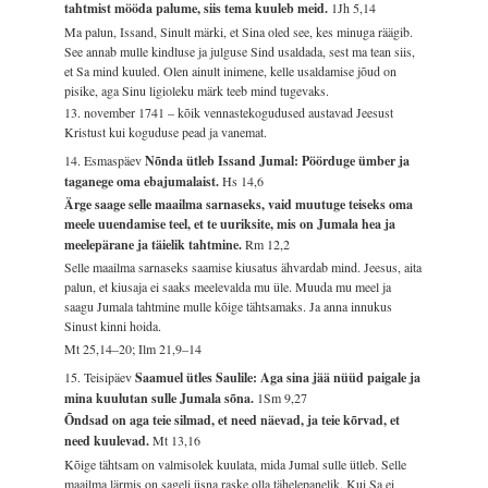
tahtmist mööda palume, siis tema kuuleb meid.
1Jh 5,14
Ma palun, Issand, Sinult märki, et Sina oled see, kes minuga räägib.
See annab mulle kindluse ja julguse Sind usaldada, sest ma tean siis,
et Sa mind kuuled. Olen ainult inimene, kelle usaldamise jõud on
pisike, aga Sinu ligioleku märk teeb mind tugevaks.
13. november 1741 – kõik vennastekogudused austavad Jeesust
Kristust kui koguduse pead ja vanemat.
14. Esmaspäev
Nõnda ütleb Issand Jumal: Pöörduge ümber ja
taganege oma ebajumalaist.
Hs 14,6
Ärge saage selle maailma sarnaseks, vaid muutuge teiseks oma
meele uuendamise teel, et te uuriksite, mis on Jumala hea ja
meelepärane ja täielik tahtmine.
Rm 12,2
Selle maailma sarnaseks saamise kiusatus ähvardab mind. Jeesus, aita
palun, et kiusaja ei saaks meelevalda mu üle. Muuda mu meel ja
saagu Jumala tahtmine mulle kõige tähtsamaks. Ja anna innukus
Sinust kinni hoida.
Mt 25,14–20; Ilm 21,9–14
15. Teisipäev
Saamuel ütles Saulile: Aga sina jää nüüd paigale ja
mina kuulutan sulle Jumala sõna.
1Sm 9,27
Õndsad on aga teie silmad, et need näevad, ja teie kõrvad, et
need kuulevad.
Mt 13,16
Kõige tähtsam on valmisolek kuulata, mida Jumal sulle ütleb. Selle
maailma lärmis on sageli üsna raske olla tähelepanelik. Kui Sa ei