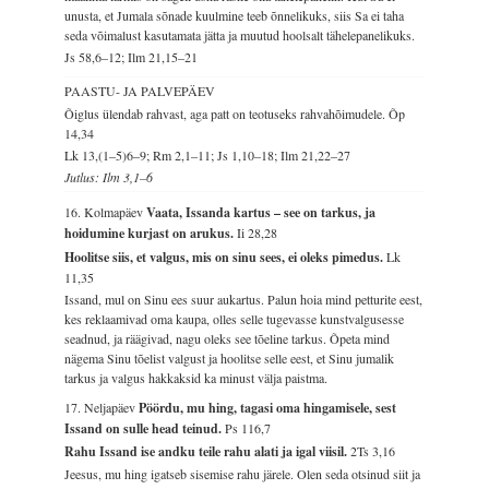
unusta, et Jumala sõnade kuulmine teeb õnnelikuks, siis Sa ei taha
seda võimalust kasutamata jätta ja muutud hoolsalt tähelepanelikuks.
Js 58,6–12; Ilm 21,15–21
PAASTU- JA PALVEPÄEV
Õiglus ülendab rahvast, aga patt on teotuseks rahvahõimudele.
Õp
14,34
Lk 13,(1–5)6–9; Rm 2,1–11; Js 1,10–18; Ilm 21,22–27
Jutlus: Ilm 3,1–6
16. Kolmapäev
Vaata, Issanda kartus – see on tarkus, ja
hoidumine kurjast on arukus.
Ii 28,28
Hoolitse siis, et valgus, mis on sinu sees, ei oleks pimedus.
Lk
11,35
Issand, mul on Sinu ees suur aukartus. Palun hoia mind petturite eest,
kes reklaamivad oma kaupa, olles selle tugevasse kunstvalgusesse
seadnud, ja räägivad, nagu oleks see tõeline tarkus. Õpeta mind
nägema Sinu tõelist valgust ja hoolitse selle eest, et Sinu jumalik
tarkus ja valgus hakkaksid ka minust välja paistma.
17. Neljapäev
Pöördu, mu hing, tagasi oma hingamisele, sest
Issand on sulle head teinud.
Ps 116,7
Rahu Issand ise andku teile rahu alati ja igal viisil.
2Ts 3,16
Jeesus, mu hing igatseb sisemise rahu järele. Olen seda otsinud siit ja