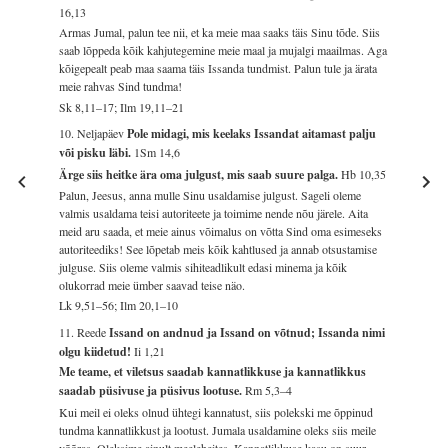
16,13
Armas Jumal, palun tee nii, et ka meie maa saaks täis Sinu tõde. Siis
saab lõppeda kõik kahjutegemine meie maal ja mujalgi maailmas. Aga
kõigepealt peab maa saama täis Issanda tundmist. Palun tule ja ärata
meie rahvas Sind tundma!
Sk 8,11–17; Ilm 19,11–21
10. Neljapäev
Pole midagi, mis keelaks Issandat aitamast palju
või pisku läbi.
1Sm 14,6
Ärge siis heitke ära oma julgust, mis saab suure palga.
Hb 10,35
Palun, Jeesus, anna mulle Sinu usaldamise julgust. Sageli oleme
valmis usaldama teisi autoriteete ja toimime nende nõu järele. Aita
meid aru saada, et meie ainus võimalus on võtta Sind oma esimeseks
autoriteediks! See lõpetab meis kõik kahtlused ja annab otsustamise
julguse. Siis oleme valmis sihiteadlikult edasi minema ja kõik
olukorrad meie ümber saavad teise näo.
Lk 9,51–56; Ilm 20,1–10
11. Reede
Issand on andnud ja Issand on võtnud; Issanda nimi
olgu kiidetud!
Ii 1,21
Me teame, et viletsus saadab kannatlikkuse ja kannatlikkus
saadab püsivuse ja püsivus lootuse.
Rm 5,3–4
Kui meil ei oleks olnud ühtegi kannatust, siis polekski me õppinud
tundma kannatlikkust ja lootust. Jumala usaldamine oleks siis meile
võõras. Oleksime ainult meeleheites. Kannatlikkuse kasu on suur.