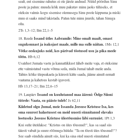
sealt, ent sisemine rahutus ei ole järele andnud. Nüüd pöördun Sinu
poole ja palun: muuda kõik muu pakutav minu jaoks tühiseks, et
oleksin valmis kogu sisemise olemusega Sinu poole kippuma ja miski
muu ei saaks mind takistada. Palun tule minu juurde, tahan Sinuga
olla.
2Ts 1,3–12; Ilm 22,1–5
18. Reede
Issand ütles Aabramile: Mine omalt maalt, omast
sugukonnast ja isakojast maale, mille ma sulle näitan.
1Ms 12,1
Võtke eeskujuks neid, kes pärivad tõotused usu ja pika meele
tõttu.
Hb 6,12
Usaldust Jumala vastu ja kannatlikkust läheb meile vaja, et oleksime
ette valmistatud vastu võtma seda, mida Jumal tahab meile anda.
Tahtes kõike ülepeakaela ja kiiresti kätte saada, jääme ainult eemalt
vaatama ja kahetsus kestab igavesti.
Hb 13,17–21; Ilm 22,6–15
19. Laupäev
Issand on kuulutanud maa ääreni: Öelge Siioni
tütrele: Vaata, su pääste tuleb!
Js 62,11
Kiidetud olgu Jumal, meie Issanda Jeesuse Kristuse Isa, kes
oma suurest halastusest on meid uuesti sünnitanud elavaks
lootuseks Jeesuse Kristuse ülestõusmise läbi surnuist.
1Pt 1,3
Kui sulle üteldakse: "Kristus on üles tõusnud!", kas sa saad siis
täiesti vabalt ja suure rõõmuga hüüda: "Ta on tõesti üles tõusnud!"?
See saab sündida ainult siis, kui ka sina oled uuesti sünnitatud