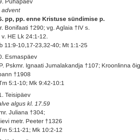
9. Pühapäev
. advent
6. pp, pp. enne Kristuse sündimise p.
r. Bonifaati †290; vg. Aglaia †IV s.
. v. HE Lk 24:1-12.
b 11:9-10,17-23,32-40; Mt 1:1-25
0. Esmaspäev
P. Pskmr. Ignaati Jumalakandja †107; Kroonlinna õig
oann †1908
Tm 5:1-10; Mk 9:42-10:1
1. Teisipäev
alve algus kl. 17.59
mr. Juliana †304;
iievi metr. Peeter †1326
Tm 5:11-21; Mk 10:2-12