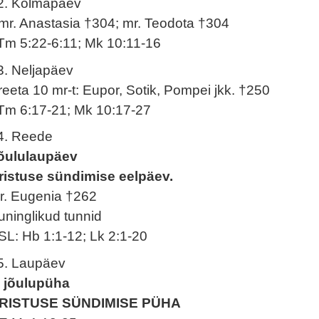
2. Kolmapäev
mr. Anastasia †304; mr. Teodota †304
Tm 5:22-6:11; Mk 10:11-16
3. Neljapäev
reeta 10 mr-t: Eupor, Sotik, Pompei jkk. †250
Tm 6:17-21; Mk 10:17-27
4. Reede
õululaupäev
ristuse sündimise eelpäev.
r. Eugenia †262
uninglikud tunnid
SL: Hb 1:1-12; Lk 2:1-20
5. Laupäev
. jõulupüha
RISTUSE SÜNDIMISE PÜHA