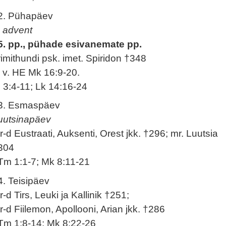
2. Pühapäev
. advent
5. pp., pühade esivanemate pp.
rimithundi psk. imet. Spiridon †348
. v. HE Mk 16:9-20.
l 3:4-11; Lk 14:16-24
3. Esmaspäev
uutsinapäev
r-d Eustraati, Auksenti, Orest jkk. †296; mr. Luutsia
304
Tm 1:1-7; Mk 8:11-21
4. Teisipäev
r-d Tirs, Leuki ja Kallinik †251;
r-d Fiilemon, Apollooni, Arian jkk. †286
Tm 1:8-14; Mk 8:22-26