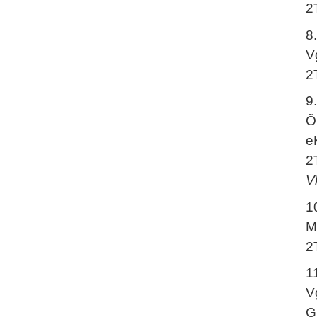
2
8
V
2
9
Õ
e
2
V
1
M
2
1
V
G