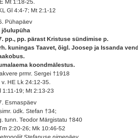
E Mt 1:18-25.
KL Gl 4:4-7; Mt 2:1-12
6. Pühapäev
. jõulupüha
7. pp., pp. pärast Kristuse sündimise p.
rh. kuningas Taavet, õigl. Joosep ja Issanda ven
aakobus.
umalaema koondmälestus.
akvere prmr. Sergei †1918
. v. HE Lk 24:12-35.
l 1:11-19; Mt 2:13-23
7. Esmaspäev
simr. üdk. Stefan †34;
g. tunn. Teodor Märgistatu †840
Tm 2:20-26; Mk 10:46-52
etropoliit Stefanuse nimepäev