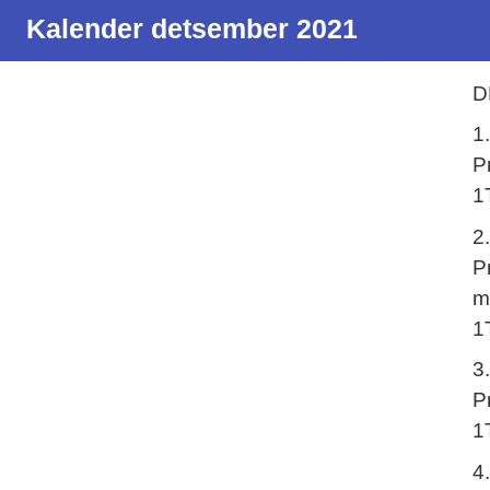
Kalender detsember 2021
D
1
P
1
2
P
m
1
3
P
1
4