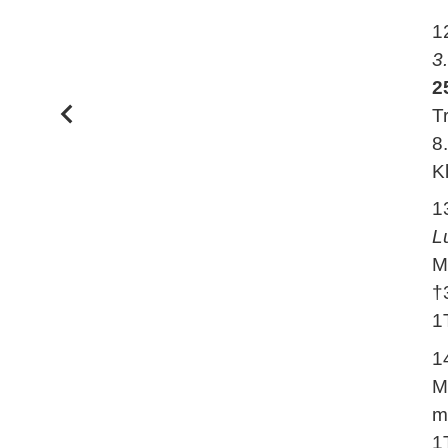
1
3
2
T
8
K
1
L
M
†
1
1
M
m
1