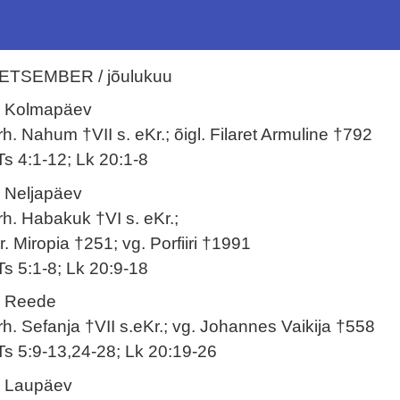
ETSEMBER / jõulukuu
. Kolmapäev
rh. Nahum †VII s. eKr.; õigl. Filaret Armuline †792
Ts 4:1-12; Lk 20:1-8
. Neljapäev
rh. Habakuk †VI s. eKr.;
r. Miropia †251; vg. Porfiiri †1991
Ts 5:1-8; Lk 20:9-18
. Reede
rh. Sefanja †VII s.eKr.; vg. Johannes Vaikija †558
Ts 5:9-13,24-28; Lk 20:19-26
. Laupäev