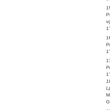
1
Ps
v
1
1
P
1
1
P
1
1
L
M
G