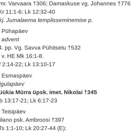
mr. Varvaara †306; Damaskuse vg. Johannes †776
Kr 11:1-6; Lk 12:32-40
kj. Jumalaema templisseminemise p.
. Pühapäev
. advent
4. pp. Vg. Savva Pühitsetu †532
. v. HE Mk 16:1-8.
f 2:14-22; Lk 13:10-17
. Esmaspäev
igulapäev
üükia Mürra üpsk. imet. Nikolai †345
b 13:17-21; Lk 6:17-23
. Teisipäev
ilano psk. Ambroosi †397
Ts 1:1-10; Lk 20:27-44 (E);