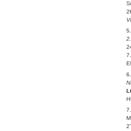
S
2
V
5
2
2
7
E
6
N
L
H
7
M
2