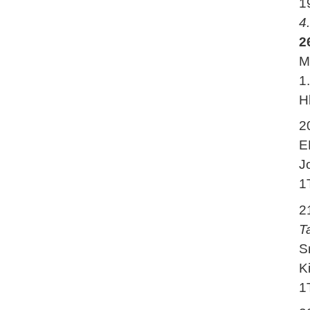
1
4
2
M
1
H
2
E
J
1
2
T
S
K
1