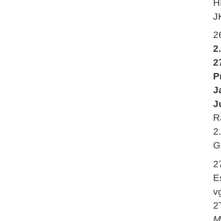
H
J
2
2
2
P
J
J
R
2
G
2
E
v
2
M