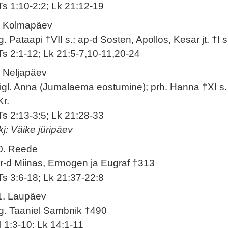
Ts 1:10-2:2; Lk 21:12-19
. Kolmapäev
g. Pataapi †VII s.; ap-d Sosten, Apollos, Kesar jt. †I s
Ts 2:1-12; Lk 21:5-7,10-11,20-24
. Neljapäev
igl. Anna (Jumalaema eostumine); prh. Hanna †XI s.
Kr.
Ts 2:13-3:5; Lk 21:28-33
kj: Väike jüripäev
0. Reede
r-d Miinas, Ermogen ja Eugraf †313
Ts 3:6-18; Lk 21:37-22:8
1. Laupäev
g. Taaniel Sambnik †490
l 1:3-10; Lk 14:1-11