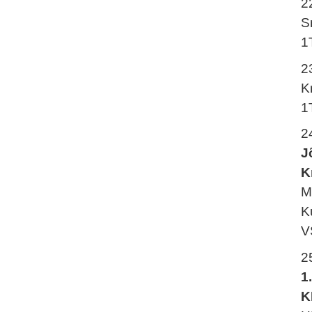
2
S
1
2
K
1
2
J
K
M
K
V
2
1
K