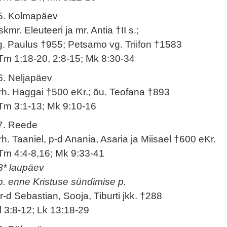
5. Kolmapäev
kmr. Eleuteeri ja mr. Antia †II s.;
g. Paulus †955; Petsamo vg. Triifon †1583
Tm 1:18-20, 2:8-15; Mk 8:30-34
6. Neljapäev
rh. Haggai †500 eKr.; õu. Teofana †893
Tm 3:1-13; Mk 9:10-16
7. Reede
rh. Taaniel, p-d Anania, Asaria ja Miisael †600 eKr.
Tm 4:4-8,16; Mk 9:33-41
8* laupäev
p. enne Kristuse sündimise p.
r-d Sebastian, Sooja, Tiburti jkk. †288
l 3:8-12; Lk 13:18-29