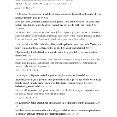
Ap 6,8–15; 7,(1–54)55–60; 2Aj 24,19–21; Lk 2,29–32
Jutlus: Jr 26,1–13
Issand, mu Jumal, tee minuga oma nime kohaselt, sest sinu heldus on
26. Pühapäev
hea: kisu mind välja!
Ps 109,21
Stefanos palus Jumalat ja ütles: Issand Jeesus, võta minu vaim vastu! Ja ta heitis
põlvili ning hüüdis suure häälega: Issand, ära arva seda pattu neile süüks!
Ap
7,59–60
Me täname Sind, Jumal, et Sa tahad meid juhtida igavese päästeni. Anna, et võtaksime
kui Sinu käest vastu kõike, mis meile elus osaks saab. Anna jõudu õnnistada ka neid,
kes meile kurja teevad. Anna meile täna hea hingamispäev Sinu seltsis.
Sa ütled: Ma olen süütu, ta viha pöördub tõesti mu pealt. Vaata, ma
27. Esmaspäev
lähen sinuga kohtusse, sellepärast et sa ütled: Ma pole pattu teinud.
Jr 2,35
Olge kained ja lootke täiesti armu peale, mida teile pakutakse Jeesuse Kristuse
ilmumises.
1Pt 1,13
Jumal, anna, et püüdleksime iga päev õige vahekorra poole Sinuga. Tänu Sulle, et kui
meil on rahu Sinuga, saad Sa meid teha õnnistuseks ka ligimestele. Aita meil Sinu
armust elada Sulle meelepärast elu.
Jh 21,20–24; Jh 1,1–5
Jäägu see meist kaugele, et me jätame maha Issanda!
28. Teisipäev
Jos 24,16
Aga teie, armsad, rajage endid oma pühimale usule ja palvetage Pühas Vaimus, ja
hoidke endid Jumala armastuses ja oodake meie Issanda Jeesuse Kristuse
halastust igaveseks eluks.
Jd 1,20-21
Hoia meid hülgamast Sind, püha Jumal. Täida meid Püha Vaimuga, et rajaksime oma
elu usus ja palves Sinu armastusele ja halastusele.
Mt 2,13–18; Jh 1,6–8
Sind, Issand, ma ülistan, sest sa oled mind toonud välja hädast.
29. Kolmapäev
Ps
30,2
Meid on tulnud katsuma päevatõus kõrgest, paistma meile, kes istume pimeduses
ja surma varjus, ja juhtima meie jalgu rahuteele.
Lk 1,78–79