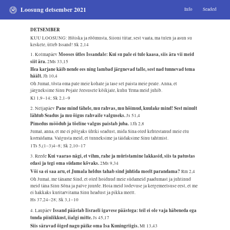
Loosung detsember 2021
Info
Seaded
DETSEMBER
KUU LOOSUNG: Hõiska ja rõõmusta, Siioni tütar, sest vaata, ma tulen ja asun su
keskele, ütleb Issand!
Sk 2,14
Mooses ütles Issandale: Kui su pale ei tule kaasa, siis ära vii meid
1. Kolmapäev
siit ära.
2Ms 33,15
Hea karjane käib nende ees ning lambad järgnevad talle, sest nad tunnevad tema
häält.
Jh 10,4
Oh Jumal, tõsta oma pale meie kohale ja lase sel paista meie peale. Anna, et
järgneksime Sinu Pojale Jeesusele kõikjale, kuhu Tema meid juhib.
Kl 1,9–14; Sk 2,1–9
Pane mind tähele, mu rahvas, mu hõimud, kuulake mind! Sest minult
2. Neljapäev
lähtub Seadus ja mu õigus rahvaile valguseks.
Js 51,4
Pimedus möödub ja tõeline valgus paistab juba.
1Jh 2,8
Jumal, anna, et me ei põlgaks ühtki seadust, mida Sina oled kehtestanud meie elu
korraldama. Valgusta meid, et tunneksime ja täidaksime Sinu tahtmist.
1Ts 5,(1–3)4–8; Sk 2,10–17
Kui vaarao nägi, et vihm, rahe ja müristamine lakkasid, siis ta patustas
3. Reede
edasi ja tegi oma südame kõvaks.
2Ms 9,34
Või sa ei saa aru, et Jumala heldus tahab sind juhtida meelt parandama?
Rm 2,4
Oh Jumal, me täname Sind, et oled hoidnud meie südameid paadumast ja juhtinud
meid täna Sinu Sõna ja palve juurde. Hoia meid lodevuse ja kergemeelsuse eest, et me
ei hakkaks kuritarvitama Sinu headust ja pikka meelt.
Hs 37,24–28; Sk 3,1–10
Issand päästab Iisraeli igavese päästega: teil ei ole vaja häbeneda ega
4. Laupäev
tunda piinlikkust, iialgi mitte.
Js 45,17
Siis säravad õiged nagu päike oma Isa Kuningriigis.
Mt 13,43