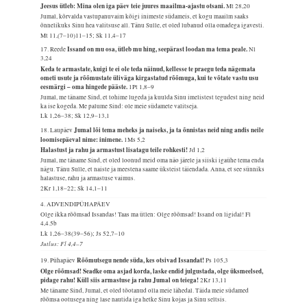
Jeesus ütleb: Mina olen iga päev teie juures maailma-ajastu otsani.
Mt 28,20
Jumal, kõrvalda vastupanuvaim kõigi inimeste südameis, et kogu maailm saaks
õnnelikuks Sinu hea valitsuse all. Tänu Sulle, et oled lubanud olla omadega igavesti.
Mt 11,(7–10)11–15; Sk 11,4–17
Issand on mu osa, ütleb mu hing, seepärast loodan ma tema peale.
17. Reede
Nl
3,24
Keda te armastate, kuigi te ei ole teda näinud, kellesse te praegu teda nägemata
ometi usute ja rõõmustate üliväga kirgastatud rõõmuga, kui te võtate vastu usu
eesmärgi – oma hingede pääste.
1Pt 1,8–9
Jumal, me täname Sind, et tohime lugeda ja kuulda Sinu imelistest tegudest ning neid
ka ise kogeda. Me palume Sind: ole meie südamete valitseja.
Lk 1,26–38; Sk 12,9–13,1
Jumal lõi tema meheks ja naiseks, ja ta õnnistas neid ning andis neile
18. Laupäev
loomisepäeval nime: inimene.
1Ms 5,2
Halastust ja rahu ja armastust lisatagu teile rohkesti!
Jd 1,2
Jumal, me täname Sind, et oled loonud meid oma näo järele ja siiski igaühe tema enda
nägu. Tänu Sulle, et naiste ja meestena saame üksteist täiendada. Anna, et see sünniks
halastuse, rahu ja armastuse vaimus.
2Kr 1,18–22; Sk 14,1–11
4. ADVENDIPÜHAPÄEV
Olge ikka rõõmsad Issandas! Taas ma ütlen: Olge rõõmsad! Issand on ligidal!
Fl
4,4.5b
Lk 1,26–38(39–56); Js 52,7–10
Jutlus: Fl 4,4–7
Rõõmutsegu nende süda, kes otsivad Issandat!
19. Pühapäev
Ps 105,3
Olge rõõmsad! Seadke oma asjad korda, laske endid julgustada, olge üksmeelsed,
pidage rahu! Küll siis armastuse ja rahu Jumal on teiega!
2Kr 13,11
Me täname Sind, Jumal, et oled tõotanud olla meie lähedal. Täida meie südamed
rõõmsa ootusega ning lase nautida iga hetke Sinu kojas ja Sinu seltsis.