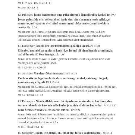
Mt 11,2–6(7–10); Js 40,1–11
Jutlus: 1Kr 4,1–5
Ja ma teen tuntuks oma püha nime mu Iisraeli rahva keskel.
12. Pühapäev
Hs 39,7
Jeesus palus: Ma olen neile andnud teada sinu nime ja annan teada selleks, et
armastus, millega sina oled mind armastanud, oleks nendes ja mina oleksin
nendes.
Jh 17,26
Me täname Sind, Jumal, et Sa oled läkitanud meie keskele oma teenijaid, kes
tasandavad teed Sinu kuningriigi võidukäigule maailmas. Tänu Sulle, et ka meie
tohime käia nende sillutatud teel. Aita meil olla Sinu tunnistajad.
Issand, ära lase rõhutuid tulla häbiga tagasi.
13. Esmaspäev
Ps 74,21
Eliisabeti naabrid ja sugulased kuulsid, et Issand oli olnud temale armuline, ja
nad rõõmustasid koos temaga.
Lk 1,58
Jumal, anna meile osavõtlik süda ligimeste kannatuste suhtes ja täida meie süda
rõõmuga, kui kellelgi hästi läheb.
Ho 14,2–10; Sk 8,20–23
Ma olen võõras maa peal.
14. Teisipäev
Ps 119,19
Vaadake siis hoolega, kuidas te elate: mitte nagu arutud, vaid nagu targad,
kasutades aega õigesti.
Ef 5,15–16
Me täname Sind, Jumal, Su kauni loodu eest, mille hulka tohime kuuluda. Tee see aeg,
mille Sa meile oled kinkinud, õnnistusrohkeks meile endile ja meie ligimestele.
Mt 3,7–12; Sk 9,9–12
Nõnda ütleb Issand: Su vigastus on ravimatu, su haav on valus.
15. Kolmapäev
Sest ma tahan lasta kasvada sulle korba ja ravida sind sinu haavadest.
Jr 30,12.17
Tema vermete varal te olete saanud terveks.
1Pt 2,24
Jumal, hoia meid kibestumast ja süüdlasi otsimast ka siis, kui oleme elu käest peksa
saanud. Me täname Sind, Jeesus, et Sa oma vermete varal võid meid ka ravimatutest
haavadest ja pattudest terveks teha.
Js 45,1–8; Sk 10,1–12
Issand, teie Jumal, on Jumal ülal taevas ja all maa peal.
16. Neljapäev
Jos 2,11