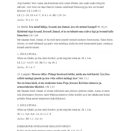
Ärge kartke! Sest vaata, ma kuulutan teile suurt rõõmu, mis saab osaks kõigele
rahvale: sest teile on täna Taaveti linnas sündinud Õnnistegija, kes on Issand
Kristus!
Lk 2,10b.11
Lk 2,1–20; Gl 4,4–7; Js 9,1–6; Ml 3,19–24
Jutlus: Tt 2,11–14
Ära mind hülga, Issand, mu Jumal, ära ole minust kaugel!
24. Reede
Ps 38,22
Kiidetud olgu Issand, Iisraeli Jumal, et ta on tulnud oma rahva ligi ja toonud talle
lunastuse.
Lk 1,68
Me täname Sind, Jumal, et Sa oled meie juurde tulnud inimese Jeeesusena. Tänu Sulle,
Jeesus, et oled lubanud iga päev olla nendega, keda Sa oled lunastanud patu, surma ja
kuradi meelevallast.
1. JÕULUPÜHA
Sõna sai lihaks ja elas meie keskel, ja me nägime tema au.
Jh 1,14a
Lk 2,(1–14)15–20; Mi 5,1–4a; Ps 2
Jutlus: Tt 3,4–7
Mooses ütles: Pidage hoolsasti kõike, mida ma teid käsin! Ära lisa
25. Laupäev
sellele midagi juurde ja ära võta sellest midagi ära!
5Ms 13,1
See on tema käsk, et me usuksime tema Poja Jeesuse Kristuse nimesse ja
armastaksime üksteist.
1Jh 3,23
Me täname Sind, Jumal, et oleme tohtinud taas jõulust jõuluni elada. Anna, et meie
usk jõululapse Jeesuse, meie Päästja nimesse oleks kindel ja et me tahaksime kinni
pidada Tema antud armastuse kaksikkäsust.
2. JÕULUPÜHA
Sõna sai lihaks ja elas meie keskel, ja me nägime tema au.
Jh 1,14a
Jh 1,1–5(6–8)9–14; Js 11,1–9
Jutlus: Hb 1,1–3(4–6)
ESIMÄRTER STEFANOSE MÄLESTUSPÄEV
Kallis on Issanda meelest tema vagade surm.
Ps 116,15.17