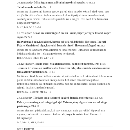
Mina tegin maa ja lõin inimesed selle peale.
20. Esmaspäev
Js 45,12
Ta tuli omade keskele.
Jh 1,11
Jumal, me täname Sind ka selle eest, et paljud Sinu omad ei võtnud Sind vastu, sest
nii jõudis päästesõnum Su hea kavatsuse kohaselt paljude maailma rahvasteni,
sealhulgas ka meieni. Juhata siiski päästele kõik hinged, eriti need, kes Sinu armu
kõige enam vajavad.
Js 42,5–9; Ml 1,1–14
Kes on see aukuningas? See on Issand, tugev ja vägev Issand, vägev
21. Teisipäev
sõjas.
Ps 24,8
Rahvahulgad aga, kes käisid Jeesuse eel ja järel, hüüdsid: Hoosanna Taaveti
Pojale! Õnnistatud olgu, kes tuleb Issanda nimel! Hoosanna kõrges!
Mt 21,9
Jumal, me ootame Sinu Poja, aukuninga tagasitulekut. Luba meil kuuluda nende
hõiskajate hulka, kes Teda palmiokstega tervitavad.
Ilm 3,7.8.10.11(12); Ml 2,17–3,5
Issand ütles: Ma annan andeks, nagu oled palunud.
22. Kolmapäev
4Ms 14,20
Jeesuses Kristuses on meil lunastus tema vere läbi, üleastumiste andekssaamine
tema armu rikkust mööda.
Ef 1,7
Me täname Sind, Jumal, kalleima anni eest, mida oled meile kinkinud – et tohime oma
patud andeks saada Jeesuse nimes ja veres. Luba meil oma armsale pühale,
jõulupühale minna vastu puhta südamega, paludes andeks neilt, kellele oleme halba
teinud; ja Sinult, me helde Issand.
Ilm 22,16.17.20.21; Ml 3,6–12
Tõstkem oma südamed ja käed Jumala poole taevas!
23. Neljapäev
Nl 3,41
Palve ja anumisega palvetage igal ajal Vaimus, ning olge selleks valvel kõige
püsivusega.
Ef 6,18
Jumal, aita meil püsida ärkvel, kui palvetame. Kui meie palvekäed kipuvad alla
vajuma, saada meile oma armust kohane abi, nagu Sa saatsid kord Moosesele
lahinguväljal.
Js 7,10–14; Ml 3,13–18
JÕULUÕHTU