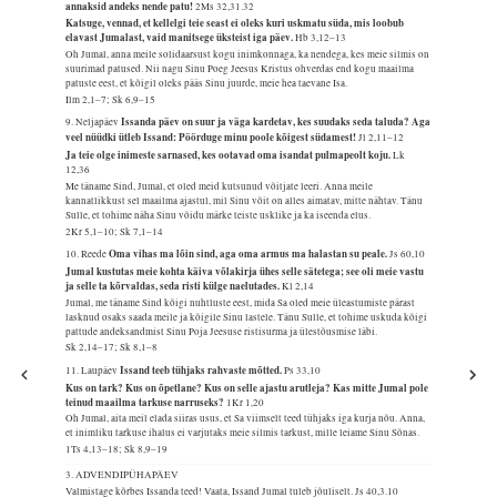
annaksid andeks nende patu!
2Ms 32,31.32
Katsuge, vennad, et kellelgi teie seast ei oleks kuri uskmatu süda, mis loobub
elavast Jumalast, vaid manitsege üksteist iga päev.
Hb 3,12–13
Oh Jumal, anna meile solidaarsust kogu inimkonnaga, ka nendega, kes meie silmis on
suurimad patused. Nii nagu Sinu Poeg Jeesus Kristus ohverdas end kogu maailma
patuste eest, et kõigil oleks pääs Sinu juurde, meie hea taevane Isa.
Ilm 2,1–7; Sk 6,9–15
Issanda päev on suur ja väga kardetav, kes suudaks seda taluda? Aga
9. Neljapäev
veel nüüdki ütleb Issand: Pöörduge minu poole kõigest südamest!
Jl 2,11–12
Ja teie olge inimeste sarnased, kes ootavad oma isandat pulmapeolt koju.
Lk
12,36
Me täname Sind, Jumal, et oled meid kutsunud võitjate leeri. Anna meile
kannatlikkust sel maailma ajastul, mil Sinu võit on alles aimatav, mitte nähtav. Tänu
Sulle, et tohime näha Sinu võidu märke teiste usklike ja ka iseenda elus.
2Kr 5,1–10; Sk 7,1–14
Oma vihas ma lõin sind, aga oma armus ma halastan su peale.
10. Reede
Js 60,10
Jumal kustutas meie kohta käiva võlakirja ühes selle sätetega; see oli meie vastu
ja selle ta kõrvaldas, seda risti külge naelutades.
Kl 2,14
Jumal, me täname Sind kõigi nuhtluste eest, mida Sa oled meie üleastumiste pärast
lasknud osaks saada meile ja kõigile Sinu lastele. Tänu Sulle, et tohime uskuda kõigi
pattude andeksandmist Sinu Poja Jeesuse ristisurma ja ülestõusmise läbi.
Sk 2,14–17; Sk 8,1–8
Issand teeb tühjaks rahvaste mõtted.
11. Laupäev
Ps 33,10
Kus on tark? Kus on õpetlane? Kus on selle ajastu arutleja? Kas mitte Jumal pole
teinud maailma tarkuse narruseks?
1Kr 1,20
Oh Jumal, aita meil elada siiras usus, et Sa viimselt teed tühjaks iga kurja nõu. Anna,
et inimliku tarkuse ihalus ei varjutaks meie silmis tarkust, mille leiame Sinu Sõnas.
1Ts 4,13–18; Sk 8,9–19
3. ADVENDIPÜHAPÄEV
Valmistage kõrbes Issanda teed! Vaata, Issand Jumal tuleb jõuliselt.
Js 40,3.10