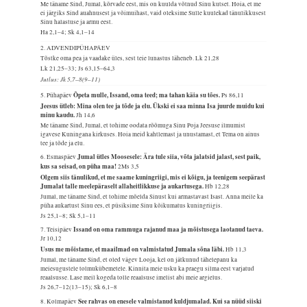
Me täname Sind, Jumal, kõrvade eest, mis on kuulda võtnud Sinu kutset. Hoia, et me
ei järgiks Sind auahnusest ja võimuihast, vaid oleksime Sulle kuulekad tänulikkusest
Sinu halastuse ja armu eest.
Ha 2,1–4; Sk 4,1–14
2. ADVENDIPÜHAPÄEV
Tõstke oma pea ja vaadake üles, sest teie lunastus läheneb.
Lk 21,28
Lk 21,25–33; Js 63,15–64,3
Jutlus: Jk 5,7–8(9–11)
Õpeta mulle, Issand, oma teed; ma tahan käia su tões.
5. Pühapäev
Ps 86,11
Jeesus ütleb: Mina olen tee ja tõde ja elu. Ükski ei saa minna Isa juurde muidu kui
minu kaudu.
Jh 14,6
Me täname Sind, Jumal, et tohime oodata rõõmuga Sinu Poja Jeesuse ilmumist
igavese Kuningana kirkuses. Hoia meid kahtlemast ja unustamast, et Tema on ainus
tee ja tõde ja elu.
Jumal ütles Moosesele: Ära tule siia, võta jalatsid jalast, sest paik,
6. Esmaspäev
kus sa seisad, on püha maa!
2Ms 3,5
Olgem siis tänulikud, et me saame kuningriigi, mis ei kõigu, ja teenigem seepärast
Jumalat talle meelepäraselt allaheitlikkuse ja aukartusega.
Hb 12,28
Jumal, me täname Sind, et tohime mõelda Sinust kui armastavast Isast. Anna meile ka
püha aukartust Sinu ees, et püsiksime Sinu kõikumatus kuningriigis.
Js 25,1–8; Sk 5,1–11
Issand on oma rammuga rajanud maa ja mõistusega laotanud taeva.
7. Teisipäev
Jr 10,12
Usus me mõistame, et maailmad on valmistatud Jumala sõna läbi.
Hb 11,3
Jumal, me täname Sind, et oled vägev Looja, kel on jätkunud tähelepanu ka
meiesugustele tolmukübemetele. Kinnita meie usku ka praegu silma eest varjatud
reaalsusse. Lase meil kogeda tolle reaalsuse imelist abi meie argielus.
Js 26,7–12(13–15); Sk 6,1–8
See rahvas on enesele valmistanud kuldjumalad. Kui sa nüüd siiski
8. Kolmapäev