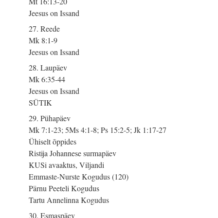
Mt 16:13-20
Jeesus on Issand
27. Reede
Mk 8:1-9
Jeesus on Issand
28. Laupäev
Mk 6:35-44
Jeesus on Issand
SÜTIK
29. Pühapäev
Mk 7:1-23; 5Ms 4:1-8; Ps 15:2-5; Jk 1:17-27
Ühiselt õppides
Ristija Johannese surmapäev
KUSi avaaktus, Viljandi
Emmaste-Nurste Kogudus (120)
Pärnu Peeteli Kogudus
Tartu Annelinna Kogudus
30. Esmaspäev