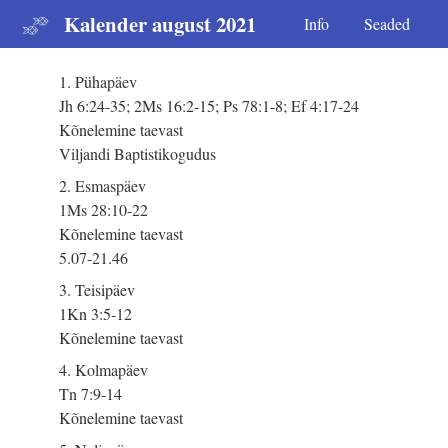
Kalender august 2021
Info
Seaded
1. Pühapäev
Jh 6:24-35; 2Ms 16:2-15; Ps 78:1-8; Ef 4:17-24
Kõnelemine taevast
Viljandi Baptistikogudus
2. Esmaspäev
1Ms 28:10-22
Kõnelemine taevast
5.07-21.46
3. Teisipäev
1Kn 3:5-12
Kõnelemine taevast
4. Kolmapäev
Tn 7:9-14
Kõnelemine taevast