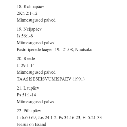
18. Kolmapäev
2Kn 2:1-12
Mitmesugused palved
19. Neljapäev
Js 56:1-8
Mitmesugused palved
Pastoriperede laager, 19.–21.08, Nuutsaku
20. Reede
Jr 29:1-14
Mitmesugused palved
TAASISESEISVUMISPÄEV (1991)
21. Laupäev
Ps 51:1-14
Mitmesugused palved
22. Pühapäev
Jh 6:60-69; Jos 24:1-2; Ps 34:16-23; Ef 5:21-33
Jeesus on Issand