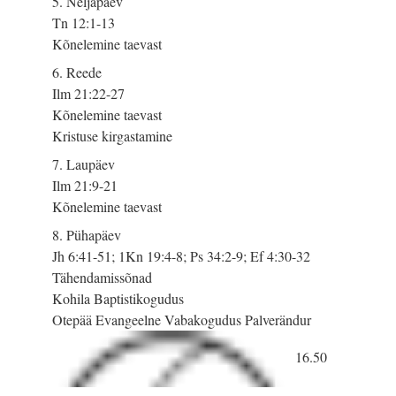
5. Neljapäev
Tn 12:1-13
Kõnelemine taevast
6. Reede
Ilm 21:22-27
Kõnelemine taevast
Kristuse kirgastamine
7. Laupäev
Ilm 21:9-21
Kõnelemine taevast
8. Pühapäev
Jh 6:41-51; 1Kn 19:4-8; Ps 34:2-9; Ef 4:30-32
Tähendamissõnad
Kohila Baptistikogudus
Otepää Evangeelne Vabakogudus Palverändur
16.50