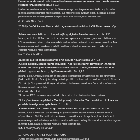
Paulus kirjutab: Jumal on kutsunud teid meie evangeeliumi kaudu meie Issanda Jeesuse
Kristuse kirkuse saamiseks.
2Ts 2,14
Isa taevas, me täname, et tohime olla Sinu rahvas ja Sinu karjamaa kari, keda Sa juhid selle
maailma kõrbes rännates haljale aasale, kus meil millestki puudust ei ole, ja joodad meid ka
põudsel maal oma rõõmujoovastuse ojast Jeesuse Kristuse, meie Issanda läbi.
Jh 4,19–26; Mk 7,31–37
20. Neljapäev
Vihkamine õhutab riidu, aga armastus katab kinni kõik üleastumised.
Õp
10,12
Sellest tunnevad kõik, et te olete minu jüngrid, kui te üksteist armastate.
Jh 13,35
Issand, meie Jumal! Sina oled meid armastanud igavese armastusega, mis suudab kinni katta
kõik meie üleastumised. Luba, et meidki tuntakse sellest, kui meil on armastus isekeskis. Ära
lase meis iialgi võitu saada riidu ja lahkmeelt põhjustaval vihkamise vaimul. Seda palume
Jeesuse Kristuse, meie Issanda läbi.
Rm 11,25–32; Mk 8,1–9
21. Reede
Sa oled ennast väsitanud oma paljude nõuandjatega.
Js 47,13
Jüngrid astusid Jeesuse juurde ja küsisid: 'Kes küll on suurim taevariigis?' Ja Jeesus
kutsus ühe lapse, pani nende keskele seisma ja ütles: 'Tõesti, ma ütlen teile, kui te ei
pöördu ega saa kui lapsed, ei pääse te taevariiki.'
Mt 18,1–3
Issand, meie Jumal! Meie ümber on palju neid, kes tahaksid oma tarkuse abil tõe tundmiseni
jõuda ja olla Sinule nõuandjaks. Kingi meile lapselikku usaldust uskuda sellesse, et vaid Sinust ja
Sinu läbi ja Sinu poole on kõik asjad nii selles kui tulevases maailmas. Seda palume Jeesuse
Kristuse, meie Issanda läbi.
Nl 5,1–22; Mk 8,10–13
21. august 1732 – esimeste misjonäride lähetamine Herrnhutist teistele mandritele
22. Laupäev
Kuningas pöördus Taanieli poole ja ütles talle: 'See on tõsi, et teie Jumal on
jumalate Jumal ja kuningate Issand.'
Tn 2,47
Jeesuse nimes peab nõtkuma iga põlv nii taevas kui maa peal kui maa all.
Fl 2,10
Issand, meie Jumal! Sinu igavene valguse paistus on läbi aegade sundinud selle maailma
vägevaid oma põlvi Sinu kui kuningate kuninga ette nõtkutama. Me palume, kingi ka tänasele
maailmale jumalakartlikke ja vastutusvõimelisi valitsejaid, kelle juhtimise all võime elada õiguses
ja rahus. Seda palume Jeesuse Kristuse, meie Issanda läbi.
5Ms 4,27–35(36–40); Mk 8,14–21
11. PÜHAPÄEV PÄRAST KOLMAINUPÜHA
Jumal paneb suurelistele vastu, aga alandlikele annab armu.
1Pt 5,5