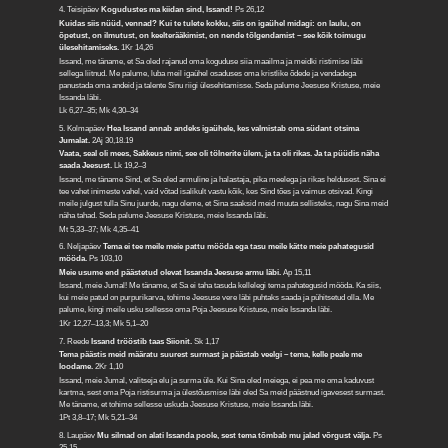
4. Teisipäev
Kogudustes ma kiidan sind, Issand!
Ps 26,12
Kuidas siis nüüd, vennad? Kui te tulete kokku, siis on igaühel midagi: on laulu, on
õpetust, on ilmutust, on keelterääkimist, on nende tõlgendamist – see kõik toimugu
ülesehitamiseks.
1Kr 14,26
Issand, me täname, et Sa oled rajanud oma koguduse siia maailma ja meidki ristimise läbi
sellega liitnud. Me palume, luba meil igaühel osaduses oma kristlike õdede ja vendadega
panustada oma andeid ja talente Sinu riigi ülesehitamisse. Seda palume Jeesuse Kristuse, meie
Issanda läbi.
Lk 6,27–35; Mk 4,30–34
5. Kolmapäev
Hea Issand annab andeks igaühele, kes valmistab oma südant otsima
Jumalat.
2Aj 30,18.19
Vaata, seal oli mees, Sakkeus nimi, see oli tölnerite ülem, ja ta oli rikas. Ja ta püüdis näha
saada Jeesust.
Lk 19,2–3
Issand, me täname Sind, et Sa oled armuline ja halastaja, pika meelega ja rikas heldusest. Sina ei
tee vahet inimeste vahel, vaid võtad isalikult vastu kõik, kes Sind tões ja vaimus otsivad. Kingi
meile julgust tulla Sinu juurde, nagu oleme, et Sina saaksid meid muuta sellisteks, nagu Sina meid
näha tahad. Seda palume Jeesuse Kristuse, meie Issanda läbi.
Mt 5,33–37; Mk 4,35–41
6. Neljapäev
Tema ei tee meile meie pattu mööda ega tasu meile kätte meie pahategusid
mööda.
Ps 103,10
Meie usume end päästetud olevat Issanda Jeesuse armu läbi.
Ap 15,11
Issand, meie Jumal! Me täname, et Sa ei taha tasuda kellelegi tema pahategusid mööda. Ka siis,
kui meie patud on purpurikarva, tohime Jeesuse vere läbi puhtaks saada ja pühitsetud olla. Me
palume, kingi meile usku sellesse oma Poja Jeesuse Kristuse, meie Issanda läbi.
1Kr 12,27–13,3; Mk 5,1–20
7. Reede
Issand trööstib taas Siionit.
Sk 1,17
Tema päästis meid määratu suurest surmast ja päästab veelgi – tema, kelle peale me
loodame.
2Kr 1,10
Issand, meie Jumal, valitseja elu ja surma üle. Kui Sina oled meiega, ei pea me oma kaduvust
kartma, sest oma Poja ristisurma ja ülestõusmise läbi oled Sa meid päästnud igavesest surmast.
Me täname, et tohime sellesse uskuda Jeesuse Kristuse, meie Issanda läbi.
1Pt 3,8–17; Mk 5,21–34
8. Laupäev
Mu silmad on alati Issanda poole, sest tema tõmbab mu jalad võrgust välja.
Ps
25,15