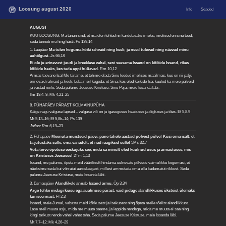
Loosung august 2020
Info
Seaded
AUGUST
KUU LOOSUNG: Ma tänan sind, et ma olen tehtud nii kardetavaks imeks; imelised on sinu teod,
seda tunneb mu hing hästi.
Ps 139,14
1. Laupäev
Ma tulen koguma kõiki rahvaid ning keeli; ja need tulevad ning näevad minu
auhiilgust.
Js 66,18
Ei ole ju erinevust juudi ja kreeklase vahel, sest seesama Issand on kõikide Issand, rikas
kõikide heaks, kes teda appi hüüavad.
Rm 10,12
Armas taevane Isa! Me täname, et tohime elada Sinu loodud imelises maailmas, kus on nii palju
erinevaid rahvaid ja keeli. Luba meil kogeda, et Sina, kes oled kõikide Isa, kuuled ka meie palveid
ja vastad neile. Seda palume Jeesuse Kristuse, Sinu Poja, meie Issanda läbi.
Ilm 19,4–9; Mk 4,21–25
8. PÜHAPÄEV PÄRAST KOLMAINUPÜHA
Käige nagu valguse lapsed – valguse vili on ju igasuguses headuses ja õigluses ja tões.
Ef 5,8.9
Mt 5,13–16; Ef 5,8b–14; Ps 139
Jutlus: Rm 6,19–23
2. Pühapäev
Meenuta muistseid päevi, pane tähele aastaid põlvest põlve! Küsi oma isalt, et
ta jutustaks sulle, oma vanadelt, et nad räägiksid sulle!
5Ms 32,7
Võta terve õpetuse eeskujuks see, mida sa minult oled kuulnud usus ja armastuses, mis
on Kristuses Jeesuses!
2Tm 1,13
Issand, me palume, õpeta meid vääriliselt hindama eelnevate põlvede vaimulikke kogemusi, et
näeksime seda kui võrratut aardelaegast, millest ammutada oma ellu kadumatut rikkust. Seda
palume Jeesuse Kristuse, meie Issanda läbi.
3. Esmaspäev
Alandlikele annab Issand armu.
Õp 3,34
Ärge tehke midagi kiusu ega auahnuse pärast, vaid pidage alandlikkuses üksteist ülemaks
kui iseennast.
Fl 2,3
Issand, meie Jumal, vabasta meid kõrkusest ja isekusest ning õpeta meile tõelist alandlikkust.
Lase meil muuta asju, mida me muuta saame, ja leppida nendega, mida me muuta ei saa ning
kingi tarkust nende vahel vahet teha. Seda palume Jeesuse Kristuse, meie Issanda läbi.
Mt 7,7–12; Mk 4,26–29