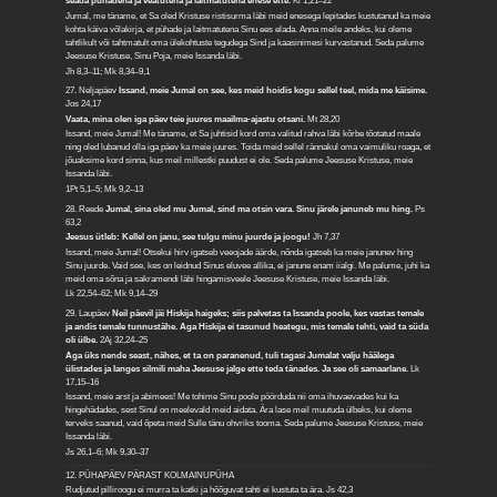
seada pühadena ja veatutena ja laitmatutena enese ette.
Kl 1,21–22
Jumal, me täname, et Sa oled Kristuse ristisurma läbi meid enesega lepitades kustutanud ka meie
kohta käiva võlakirja, et pühade ja laitmatutena Sinu ees elada. Anna meile andeks, kui oleme
tahtlikult või tahtmatult oma ülekohtuste tegudega Sind ja kaasinimesi kurvastanud. Seda palume
Jeesuse Kristuse, Sinu Poja, meie Issanda läbi.
Jh 8,3–11; Mk 8,34–9,1
27. Neljapäev
Issand, meie Jumal on see, kes meid hoidis kogu sellel teel, mida me käisime.
Jos 24,17
Vaata, mina olen iga päev teie juures maailma-ajastu otsani.
Mt 28,20
Issand, meie Jumal! Me täname, et Sa juhtisid kord oma valitud rahva läbi kõrbe tõotatud maale
ning oled lubanud olla iga päev ka meie juures. Toida meid sellel rännakul oma vaimuliku roaga, et
jõuaksime kord sinna, kus meil millestki puudust ei ole. Seda palume Jeesuse Kristuse, meie
Issanda läbi.
1Pt 5,1–5; Mk 9,2–13
28. Reede
Jumal, sina oled mu Jumal, sind ma otsin vara. Sinu järele januneb mu hing.
Ps
63,2
Jeesus ütleb: Kellel on janu, see tulgu minu juurde ja joogu!
Jh 7,37
Issand, meie Jumal! Otsekui hirv igatseb veeojade äärde, nõnda igatseb ka meie janunev hing
Sinu juurde. Vaid see, kes on leidnud Sinus eluvee allika, ei janune enam iialgi. Me palume, juhi ka
meid oma sõna ja sakramendi läbi hingamisveele Jeesuse Kristuse, meie Issanda läbi.
Lk 22,54–62; Mk 9,14–29
29. Laupäev
Neil päevil jäi Hiskija haigeks; siis palvetas ta Issanda poole, kes vastas temale
ja andis temale tunnustähe. Aga Hiskija ei tasunud heategu, mis temale tehti, vaid ta süda
oli ülbe.
2Aj 32,24–25
Aga üks nende seast, nähes, et ta on paranenud, tuli tagasi Jumalat valju häälega
ülistades ja langes silmili maha Jeesuse jalge ette teda tänades. Ja see oli samaarlane.
Lk
17,15–16
Issand, meie arst ja abimees! Me tohime Sinu poole pöörduda nii oma ihuvaevades kui ka
hingehädades, sest Sinul on meelevald meid aidata. Ära lase meil muutuda ülbeks, kui oleme
terveks saanud, vaid õpeta meid Sulle tänu ohvriks tooma. Seda palume Jeesuse Kristuse, meie
Issanda läbi.
Js 26,1–6; Mk 9,30–37
12. PÜHAPÄEV PÄRAST KOLMAINUPÜHA
Rudjutud pilliroogu ei murra ta katki ja hõõguvat tahti ei kustuta ta ära.
Js 42,3