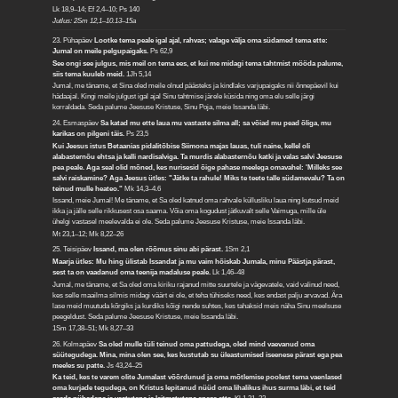
Lk 18,9–14; Ef 2,4–10; Ps 140
Jutlus: 2Sm 12,1–10.13–15a
23. Pühapäev
Lootke tema peale igal ajal, rahvas; valage välja oma südamed tema ette:
Jumal on meile pelgupaigaks.
Ps 62,9
See ongi see julgus, mis meil on tema ees, et kui me midagi tema tahtmist mööda palume,
siis tema kuuleb meid.
1Jh 5,14
Jumal, me täname, et Sina oled meile olnud päästeks ja kindlaks varjupaigaks nii õnnepäevil kui
hädaajal. Kingi meile julgust igal ajal Sinu tahtmise järele küsida ning oma elu selle järgi
korraldada. Seda palume Jeesuse Kristuse, Sinu Poja, meie Issanda läbi.
24. Esmaspäev
Sa katad mu ette laua mu vastaste silma all; sa võiad mu pead õliga, mu
karikas on pilgeni täis.
Ps 23,5
Kui Jeesus istus Betaanias pidalitõbise Siimona majas lauas, tuli naine, kellel oli
alabasternõu ehtsa ja kalli nardisalviga. Ta murdis alabasternõu katki ja valas salvi Jeesuse
pea peale. Aga seal olid mõned, kes nurisesid õige pahase meelega omavahel: 'Milleks see
salvi raiskamine? Aga Jeesus ütles: "Jätke ta rahule! Miks te teete talle südamevalu? Ta on
teinud mulle heateo."
Mk 14,3–4.6
Issand, meie Jumal! Me täname, et Sa oled katnud oma rahvale küllusliku laua ning kutsud meid
ikka ja jälle selle rikkusest osa saama. Võia oma kogudust jätkuvalt selle Vaimuga, mille üle
ühelgi vastasel meelevalda ei ole. Seda palume Jeesuse Kristuse, meie Issanda läbi.
Mt 23,1–12; Mk 8,22–26
25. Teisipäev
Issand, ma olen rõõmus sinu abi pärast.
1Sm 2,1
Maarja ütles: Mu hing ülistab Issandat ja mu vaim hõiskab Jumala, minu Päästja pärast,
sest ta on vaadanud oma teenija madaluse peale.
Lk 1,46–48
Jumal, me täname, et Sa oled oma kiriku rajanud mitte suurtele ja vägevatele, vaid valinud need,
kes selle maailma silmis midagi väärt ei ole, et teha tühiseks need, kes endast palju arvavad. Ära
lase meid muutuda kõrgiks ja kurdiks kõigi nende suhtes, kes tahaksid meis näha Sinu meelsuse
peegeldust. Seda palume Jeesuse Kristuse, meie Issanda läbi.
1Sm 17,38–51; Mk 8,27–33
26. Kolmapäev
Sa oled mulle tüli teinud oma pattudega, oled mind vaevanud oma
süütegudega. Mina, mina olen see, kes kustutab su üleastumised iseenese pärast ega pea
meeles su patte.
Js 43,24–25
Ka teid, kes te varem olite Jumalast võõrdunud ja oma mõtlemise poolest tema vaenlased
oma kurjade tegudega, on Kristus lepitanud nüüd oma lihalikus ihus surma läbi, et teid