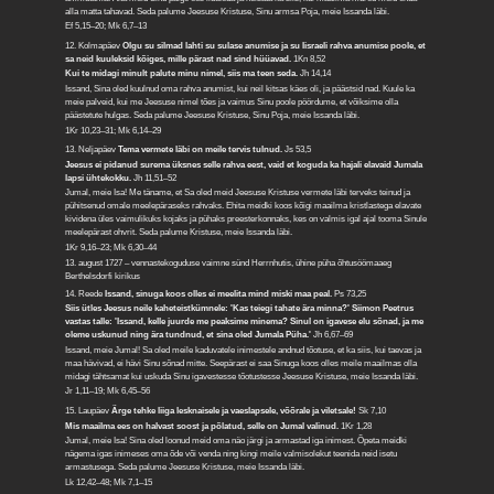
alla matta tahavad. Seda palume Jeesuse Kristuse, Sinu armsa Poja, meie Issanda läbi.
Ef 5,15–20; Mk 6,7–13
12. Kolmapäev
Olgu su silmad lahti su sulase anumise ja su Iisraeli rahva anumise poole, et
sa neid kuuleksid kõiges, mille pärast nad sind hüüavad.
1Kn 8,52
Kui te midagi minult palute minu nimel, siis ma teen seda.
Jh 14,14
Issand, Sina oled kuulnud oma rahva anumist, kui neil kitsas käes oli, ja päästsid nad. Kuule ka
meie palveid, kui me Jeesuse nimel tões ja vaimus Sinu poole pöördume, et võiksime olla
päästetute hulgas. Seda palume Jeesuse Kristuse, Sinu Poja, meie Issanda läbi.
1Kr 10,23–31; Mk 6,14–29
13. Neljapäev
Tema vermete läbi on meile tervis tulnud.
Js 53,5
Jeesus ei pidanud surema üksnes selle rahva eest, vaid et koguda ka hajali elavaid Jumala
lapsi ühtekokku.
Jh 11,51–52
Jumal, meie Isa! Me täname, et Sa oled meid Jeesuse Kristuse vermete läbi terveks teinud ja
pühitsenud omale meelepäraseks rahvaks. Ehita meidki koos kõigi maailma kristlastega elavate
kividena üles vaimulikuks kojaks ja pühaks preesterkonnaks, kes on valmis igal ajal tooma Sinule
meelepärast ohvrit. Seda palume Kristuse, meie Issanda läbi.
1Kr 9,16–23; Mk 6,30–44
13. august 1727 – vennastekoguduse vaimne sünd Herrnhutis, ühine püha õhtusöömaaeg
Berthelsdorfi kirikus
14. Reede
Issand, sinuga koos olles ei meelita mind miski maa peal.
Ps 73,25
Siis ütles Jeesus neile kaheteistkümnele: 'Kas teiegi tahate ära minna?' Siimon Peetrus
vastas talle: 'Issand, kelle juurde me peaksime minema? Sinul on igavese elu sõnad, ja me
oleme uskunud ning ära tundnud, et sina oled Jumala Püha.'
Jh 6,67–69
Issand, meie Jumal! Sa oled meile kaduvatele inimestele andnud tõotuse, et ka siis, kui taevas ja
maa hävivad, ei hävi Sinu sõnad mitte. Seepärast ei saa Sinuga koos olles meile maailmas olla
midagi tähtsamat kui uskuda Sinu igavestesse tõotustesse Jeesuse Kristuse, meie Issanda läbi.
Jr 1,11–19; Mk 6,45–56
15. Laupäev
Ärge tehke liiga lesknaisele ja vaeslapsele, võõrale ja viletsale!
Sk 7,10
Mis maailma ees on halvast soost ja põlatud, selle on Jumal valinud.
1Kr 1,28
Jumal, meie Isa! Sina oled loonud meid oma näo järgi ja armastad iga inimest. Õpeta meidki
nägema igas inimeses oma õde või venda ning kingi meile valmisolekut teenida neid isetu
armastusega. Seda palume Jeesuse Kristuse, meie Issanda läbi.
Lk 12,42–48; Mk 7,1–15