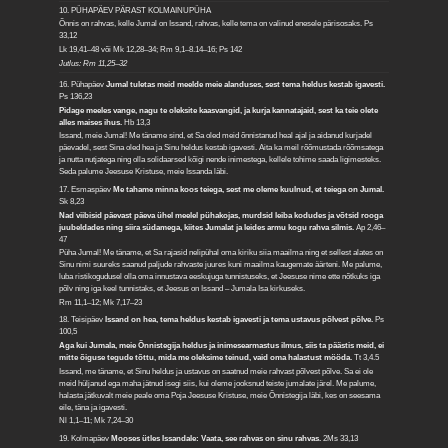
10. PÜHAPÄEV PÄRAST KOLMAINUPÜHA
Õnnis on rahvas, kelle Jumal on Issand, rahvas, kelle tema on valinud enesele pärisosaks.
Ps
33,12
Lk 19,41–48 või Mk 12,28–34; Rm 9,1–8.14–16; Ps 142
Jutlus: Rm 11,25–32
16. Pühapäev
Jumal tuletas meid meelde meie alanduses, sest tema heldus kestab igavesti.
Ps 136,23
Pidage meeles vange, nagu te oleksite kaasvangid, ja kurja kannatajaid, sest ka teie olete
alles maises ihus.
Hb 13,3
Issand, meie Jumal! Me täname sind, et Sa oled meid õnnistanud heal ajal ja aidanud kurjadel
päevadel, sest Sina oled hea ja Sinu heldus kestab igavesti. Aita ka meil rõõmustada rõõmsatega
ja nutta nutjatega ning olla solidaarsed kõigi nende inimestega, kellele tohime saada ligimesteks.
Seda palume Jeesuse Kristuse, meie Issanda läbi.
17. Esmaspäev
Me tahame minna koos teiega, sest me oleme kuulnud, et teiega on Jumal.
Sk 8,23
Nad viibisid päevast päeva ühel meelel pühakojas, murdsid leiba kodudes ja võtsid rooga
juubeldades ning siira südamega, kiites Jumalat ja leides armu kogu rahva silmis.
Ap 2,46–
47
Püha Jumal! Me täname, et Sa rajasid nelipühal oma kiriku siia maailma ning et sellest alates on
Sinu nimi suureks saanud paljude rahvaste juures kuni maailma kaugemate äärteni. Me palume,
luba ristikogudusel olla oma innustava eeskujuga tunnistuseks, et Jeesuse nime ette nõtkuks iga
põlv ning iga keel tunnistaks, et Jeesus on Issand – Jumala Isa kirkuseks.
Rm 11,1–12; Mk 7,17–23
18. Teisipäev
Issand on hea, tema heldus kestab igavesti ja tema ustavus põlvest põlve.
Ps
100,5
Aga kui Jumala, meie Õnnistegija heldus ja inimesearmastus ilmus, siis ta päästis meid, ei
mitte õiguse tegude tõttu, mida me oleksime teinud, vaid oma halastust mööda.
Tt 3,4.5
Issand, me täname, et Sinu heldus ja ustavus on saatnud meie rahvast põlvest põlve. Sa ei ole
meid hüljanud ega maha jätnud isegi siis, kui oleme jooksnud teiste jumalate järel. Me palume,
halasta jätkuvalt meie peale oma Poja Jeesuse Kristuse, meie Õnnistegija läbi, kes on seesama
eile, täna ja igavesti.
Nl 1,1–11; Mk 7,24–30
19. Kolmapäev
Mooses ütles Issandale: Vaata, see rahvas on sinu rahvas.
2Ms 33,13