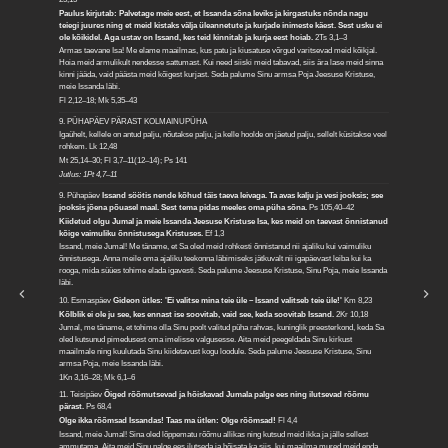
Paulus kirjutab: Palvetage meie eest, et Issanda sõna leviks ja kirgastuks nõnda nagu
teiegi juures ning et meid kistaks välja üleannetute ja kurjade inimeste käest. Sest usku ei
ole kõikidel. Aga ustav on Issand, kes teid kinnitab ja kurja eest hoiab.
2Ts 3,1–3
Armas taevane Isa! Me elame maailmas, kus patu ja kiusatuse võrgud varitsevad meid kõikjal.
Hoia meid armulikult nendesse sattumast. Kui need siiski meid tabavad, siis ära lase meid sinna
kinni jääda, vaid päästa meid kõigest kurjast. Seda palume Sinu armsa Poja Jeesuse Kristuse,
meie Issanda läbi.
Fl 2,12–18; Mk 5,35–43
9. PÜHAPÄEV PÄRAST KOLMAINUPÜHA
Igaühelt, kellele on antud palju, nõutakse palju, ja kelle hoolde on jäetud palju, sellelt küsitakse veel
rohkem.
Lk 12,48
Mt 25,14–30; Fl 3,7–11(12–14); Ps 141
Jutlus: 1Pt 4,7–11
9. Pühapäev
Issand söötis nende kõhud täis taeva leivaga. Ta avas kalju ja vesi jooksis; see
jooksis jõena põuasel maal. Sest tema pidas meeles oma püha sõna.
Ps 105,40–42
Kiidetud olgu Jumal ja meie Issanda Jeesuse Kristuse Isa, kes meid on taevast õnnistanud
kõige vaimuliku õnnistusega Kristuses.
Ef 1,3
Issand, meie Jumal! Me täname, et Sa oled meid rohkesti õnnistanud nii ajaliku kui vaimuliku
õnnistusega. Anna meile oma ajaliku teekonna läbimiseks jätkuvalt nii igapäevast leiba kui ka
rooga, mida süües tohime elada igavesti. Seda palume Jeesuse Kristuse, Sinu Poja, meie Issanda
läbi.
10. Esmaspäev
Gideon ütles: 'Ei valitse mina teie üle – Issand valitseb teie üle!'
Km 8,23
Kõlblik ei ole ju see, kes ennast ise soovitab, vaid see, keda soovitab Issand.
2Kr 10,18
Jumal, me täname, et tohime olla Sinu poolt valitud püha rahvas, kuninglik preesterkond, keda Sa
oled kutsunud pimedusest oma imelisse valgusesse. Aita meid peegeldada Sinu kirkust
maailmale ning kuulutada Sinu kiidetavust kogu loodule. Seda palume Jeesuse Kristuse, Sinu
armsa Poja, meie Issanda läbi.
1Kn 3,16–28; Mk 6,1–6
11. Teisipäev
Õiged rõõmutsevad ja hõiskavad Jumala palge ees ning ilutsevad rõõmu
pärast.
Ps 68,4
Olge ikka rõõmsad Issandas! Taas ma ütlen: Olge rõõmsad!
Fl 4,4
Issand, meie Jumal! Sina oled lõppematu rõõmu allikas ning kutsud meid ikka ja jälle sellest
ammutama. Aita meid Sinu palge ees ilutseda ja hõisata ka siis, kui maailma mured meid enda