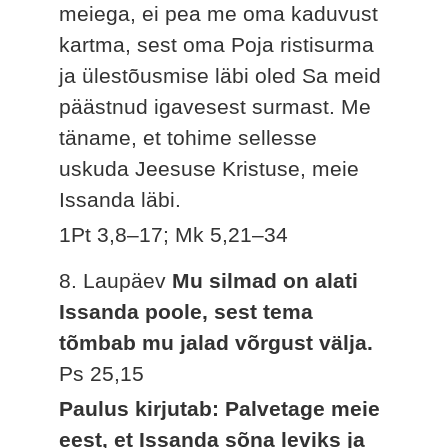
meiega, ei pea me oma kaduvust
kartma, sest oma Poja ristisurma
ja ülestõusmise läbi oled Sa meid
päästnud igavesest surmast. Me
täname, et tohime sellesse
uskuda Jeesuse Kristuse, meie
Issanda läbi.
1Pt 3,8–17; Mk 5,21–34
8. Laupäev
Mu silmad on alati
Issanda poole, sest tema
tõmbab mu jalad võrgust välja.
Ps 25,15
Paulus kirjutab: Palvetage meie
eest, et Issanda sõna leviks ja