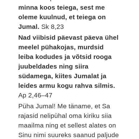
minna koos teiega, sest me
oleme kuulnud, et teiega on
Jumal.
Sk 8,23
Nad viibisid päevast päeva ühel
meelel pühakojas, murdsid
leiba kodudes ja võtsid rooga
juubeldades ning siira
südamega, kiites Jumalat ja
leides armu kogu rahva silmis.
Ap 2,46–47
Püha Jumal! Me täname, et Sa
rajasid nelipühal oma kiriku siia
maailma ning et sellest alates on
Sinu nimi suureks saanud paljude