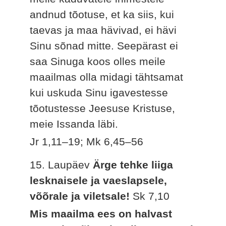
andnud tõotuse, et ka siis, kui
taevas ja maa hävivad, ei hävi
Sinu sõnad mitte. Seepärast ei
saa Sinuga koos olles meile
maailmas olla midagi tähtsamat
kui uskuda Sinu igavestesse
tõotustesse Jeesuse Kristuse,
meie Issanda läbi.
Jr 1,11–19; Mk 6,45–56
15. Laupäev
Ärge tehke liiga
lesknaisele ja vaeslapsele,
võõrale ja viletsale!
Sk 7,10
Mis maailma ees on halvast