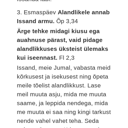
3. Esmaspäev
Alandlikele annab
Issand armu.
Õp 3,34
Ärge tehke midagi kiusu ega
auahnuse pärast, vaid pidage
alandlikkuses üksteist ülemaks
kui iseennast.
Fl 2,3
Issand, meie Jumal, vabasta meid
kõrkusest ja isekusest ning õpeta
meile tõelist alandlikkust. Lase
meil muuta asju, mida me muuta
saame, ja leppida nendega, mida
me muuta ei saa ning kingi tarkust
nende vahel vahet teha. Seda