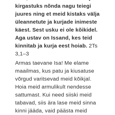
kirgastuks nõnda nagu teiegi
juures ning et meid kistaks välja
üleannetute ja kurjade inimeste
käest. Sest usku ei ole kõikidel.
Aga ustav on Issand, kes teid
kinnitab ja kurja eest hoiab.
2Ts
3,1–3
Armas taevane Isa! Me elame
maailmas, kus patu ja kiusatuse
võrgud varitsevad meid kõikjal.
Hoia meid armulikult nendesse
sattumast. Kui need siiski meid
tabavad, siis ära lase meid sinna
kinni jääda, vaid päästa meid