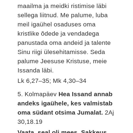
maailma ja meidki ristimise läbi
sellega liitnud. Me palume, luba
meil igaühel osaduses oma
kristlike õdede ja vendadega
panustada oma andeid ja talente
Sinu riigi ülesehitamisse. Seda
palume Jeesuse Kristuse, meie
Issanda läbi.
Lk 6,27–35; Mk 4,30–34
5. Kolmapäev
Hea Issand annab
andeks igaühele, kes valmistab
oma südant otsima Jumalat.
2Aj
30,18.19
Vaata, seal oli mees, Sakkeus