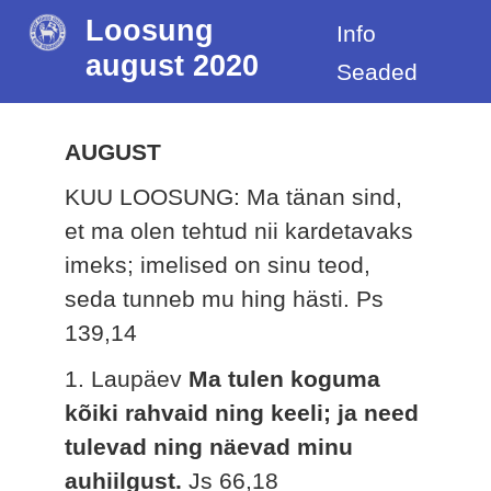
Loosung
Info
august 2020
Seaded
AUGUST
KUU LOOSUNG: Ma tänan sind,
et ma olen tehtud nii kardetavaks
imeks; imelised on sinu teod,
seda tunneb mu hing hästi.
Ps
139,14
1. Laupäev
Ma tulen koguma
kõiki rahvaid ning keeli; ja need
tulevad ning näevad minu
auhiilgust.
Js 66,18