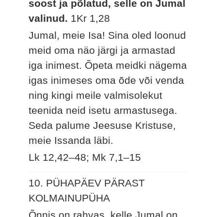
soost ja põlatud, selle on Jumal
valinud.
1Kr 1,28
Jumal, meie Isa! Sina oled loonud
meid oma näo järgi ja armastad
iga inimest. Õpeta meidki nägema
igas inimeses oma õde või venda
ning kingi meile valmisolekut
teenida neid isetu armastusega.
Seda palume Jeesuse Kristuse,
meie Issanda läbi.
Lk 12,42–48; Mk 7,1–15
10. PÜHAPÄEV PÄRAST
KOLMAINUPÜHA
Õnnis on rahvas, kelle Jumal on