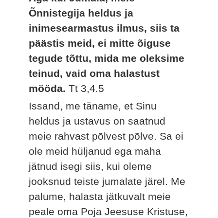
Õnnistegija heldus ja
inimesearmastus ilmus, siis ta
päästis meid, ei mitte õiguse
tegude tõttu, mida me oleksime
teinud, vaid oma halastust
mööda.
Tt 3,4.5
Issand, me täname, et Sinu
heldus ja ustavus on saatnud
meie rahvast põlvest põlve. Sa ei
ole meid hüljanud ega maha
jätnud isegi siis, kui oleme
jooksnud teiste jumalate järel. Me
palume, halasta jätkuvalt meie
peale oma Poja Jeesuse Kristuse,