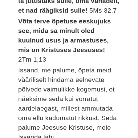
ta jutustaks sulle, oma vanadelt,
et nad räägiksid sulle!
5Ms 32,7
Võta terve õpetuse eeskujuks
see, mida sa minult oled
kuulnud usus ja armastuses,
mis on Kristuses Jeesuses!
2Tm 1,13
Issand, me palume, õpeta meid
vääriliselt hindama eelnevate
põlvede vaimulikke kogemusi, et
näeksime seda kui võrratut
aardelaegast, millest ammutada
oma ellu kadumatut rikkust. Seda
palume Jeesuse Kristuse, meie
Issanda läbi.