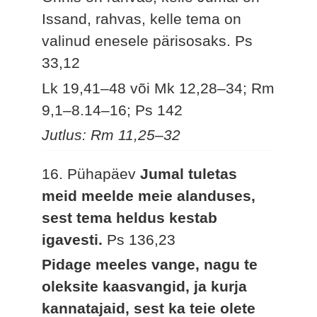
Issand, rahvas, kelle tema on
valinud enesele pärisosaks.
Ps
33,12
Lk 19,41–48 või Mk 12,28–34; Rm
9,1–8.14–16; Ps 142
Jutlus: Rm 11,25–32
16. Pühapäev
Jumal tuletas
meid meelde meie alanduses,
sest tema heldus kestab
igavesti.
Ps 136,23
Pidage meeles vange, nagu te
oleksite kaasvangid, ja kurja
kannatajaid, sest ka teie olete