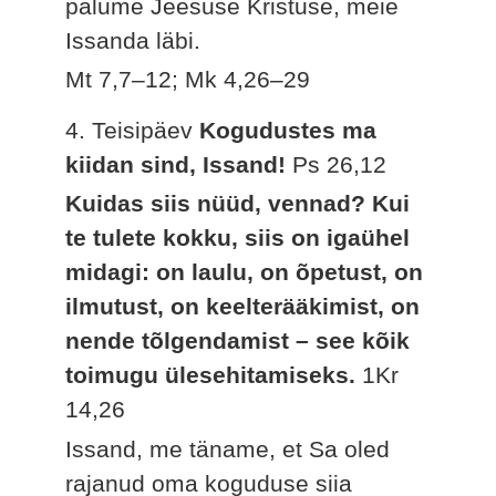
palume Jeesuse Kristuse, meie
Issanda läbi.
Mt 7,7–12; Mk 4,26–29
4. Teisipäev
Kogudustes ma
kiidan sind, Issand!
Ps 26,12
Kuidas siis nüüd, vennad? Kui
te tulete kokku, siis on igaühel
midagi: on laulu, on õpetust, on
ilmutust, on keelterääkimist, on
nende tõlgendamist – see kõik
toimugu ülesehitamiseks.
1Kr
14,26
Issand, me täname, et Sa oled
rajanud oma koguduse siia