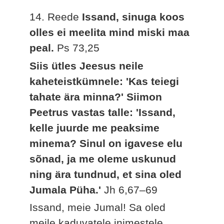
14. Reede
Issand, sinuga koos
olles ei meelita mind miski maa
peal.
Ps 73,25
Siis ütles Jeesus neile
kaheteistkümnele: 'Kas teiegi
tahate ära minna?' Siimon
Peetrus vastas talle: 'Issand,
kelle juurde me peaksime
minema? Sinul on igavese elu
sõnad, ja me oleme uskunud
ning ära tundnud, et sina oled
Jumala Püha.'
Jh 6,67–69
Issand, meie Jumal! Sa oled
meile kaduvatele inimestele