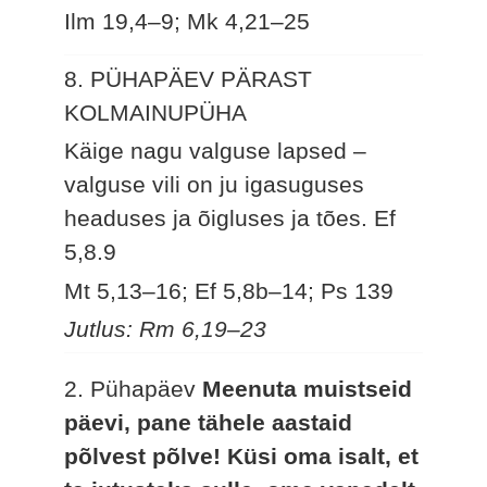
Ilm 19,4–9; Mk 4,21–25
8. PÜHAPÄEV PÄRAST
KOLMAINUPÜHA
Käige nagu valguse lapsed –
valguse vili on ju igasuguses
headuses ja õigluses ja tões.
Ef
5,8.9
Mt 5,13–16; Ef 5,8b–14; Ps 139
Jutlus: Rm 6,19–23
2. Pühapäev
Meenuta muistseid
päevi, pane tähele aastaid
põlvest põlve! Küsi oma isalt, et