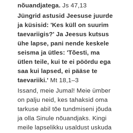
nõuandjatega.
Js 47,13
Jüngrid astusid Jeesuse juurde
ja küsisid: 'Kes küll on suurim
taevariigis?' Ja Jeesus kutsus
ühe lapse, pani nende keskele
seisma ja ütles: 'Tõesti, ma
ütlen teile, kui te ei pöördu ega
saa kui lapsed, ei pääse te
taevariiki.'
Mt 18,1–3
Issand, meie Jumal! Meie ümber
on palju neid, kes tahaksid oma
tarkuse abil tõe tundmiseni jõuda
ja olla Sinule nõuandjaks. Kingi
meile lapselikku usaldust uskuda