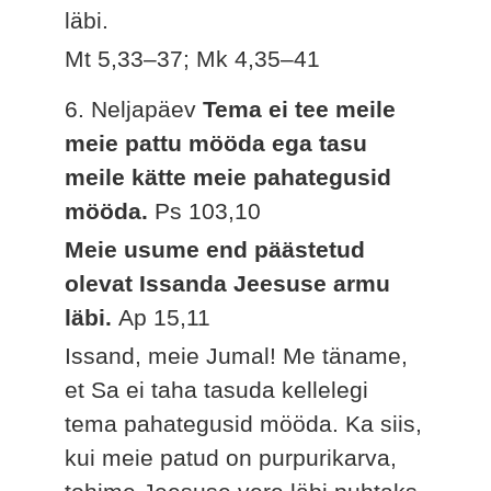
läbi.
Mt 5,33–37; Mk 4,35–41
6. Neljapäev
Tema ei tee meile
meie pattu mööda ega tasu
meile kätte meie pahategusid
mööda.
Ps 103,10
Meie usume end päästetud
olevat Issanda Jeesuse armu
läbi.
Ap 15,11
Issand, meie Jumal! Me täname,
et Sa ei taha tasuda kellelegi
tema pahategusid mööda. Ka siis,
kui meie patud on purpurikarva,