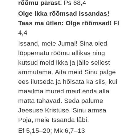
rõõmu pärast.
Ps 68,4
Olge ikka rõõmsad Issandas!
Taas ma ütlen: Olge rõõmsad!
Fl
4,4
Issand, meie Jumal! Sina oled
lõppematu rõõmu allikas ning
kutsud meid ikka ja jälle sellest
ammutama. Aita meid Sinu palge
ees ilutseda ja hõisata ka siis, kui
maailma mured meid enda alla
matta tahavad. Seda palume
Jeesuse Kristuse, Sinu armsa
Poja, meie Issanda läbi.
Ef 5,15–20; Mk 6,7–13