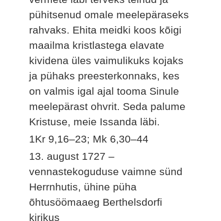
pühitsenud omale meelepäraseks
rahvaks. Ehita meidki koos kõigi
maailma kristlastega elavate
kividena üles vaimulikuks kojaks
ja pühaks preesterkonnaks, kes
on valmis igal ajal tooma Sinule
meelepärast ohvrit. Seda palume
Kristuse, meie Issanda läbi.
1Kr 9,16–23; Mk 6,30–44
13. august 1727 –
vennastekoguduse vaimne sünd
Herrnhutis, ühine püha
õhtusöömaaeg Berthelsdorfi
kirikus