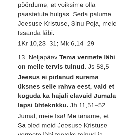
pöördume, et võiksime olla
päästetute hulgas. Seda palume
Jeesuse Kristuse, Sinu Poja, meie
Issanda läbi.
1Kr 10,23–31; Mk 6,14–29
13. Neljapäev
Tema vermete läbi
on meile tervis tulnud.
Js 53,5
Jeesus ei pidanud surema
üksnes selle rahva eest, vaid et
koguda ka hajali elavaid Jumala
lapsi ühtekokku.
Jh 11,51–52
Jumal, meie Isa! Me täname, et
Sa oled meid Jeesuse Kristuse
vermete läbi terveks teinud ja