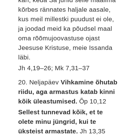
kõrbes rännates haljale aasale,
kus meil millestki puudust ei ole,
ja joodad meid ka põudsel maal
oma rõõmujoovastuse ojast
Jeesuse Kristuse, meie Issanda
läbi.
Jh 4,19–26; Mk 7,31–37
20. Neljapäev
Vihkamine õhutab
riidu, aga armastus katab kinni
kõik üleastumised.
Õp 10,12
Sellest tunnevad kõik, et te
olete minu jüngrid, kui te
üksteist armastate.
Jh 13,35