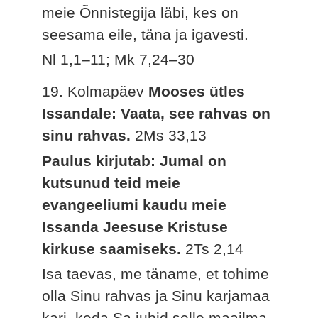
meie Õnnistegija läbi, kes on
seesama eile, täna ja igavesti.
Nl 1,1–11; Mk 7,24–30
19. Kolmapäev
Mooses ütles
Issandale: Vaata, see rahvas on
sinu rahvas.
2Ms 33,13
Paulus kirjutab: Jumal on
kutsunud teid meie
evangeeliumi kaudu meie
Issanda Jeesuse Kristuse
kirkuse saamiseks.
2Ts 2,14
Isa taevas, me täname, et tohime
olla Sinu rahvas ja Sinu karjamaa
kari, keda Sa juhid selle maailma