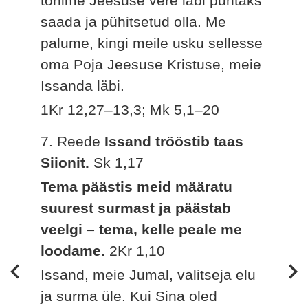
tohime Jeesuse vere läbi puhtaks
saada ja pühitsetud olla. Me
palume, kingi meile usku sellesse
oma Poja Jeesuse Kristuse, meie
Issanda läbi.
1Kr 12,27–13,3; Mk 5,1–20
7. Reede
Issand trööstib taas
Siionit.
Sk 1,17
Tema päästis meid määratu
suurest surmast ja päästab
veelgi – tema, kelle peale me
loodame.
2Kr 1,10
Issand, meie Jumal, valitseja elu
ja surma üle. Kui Sina oled