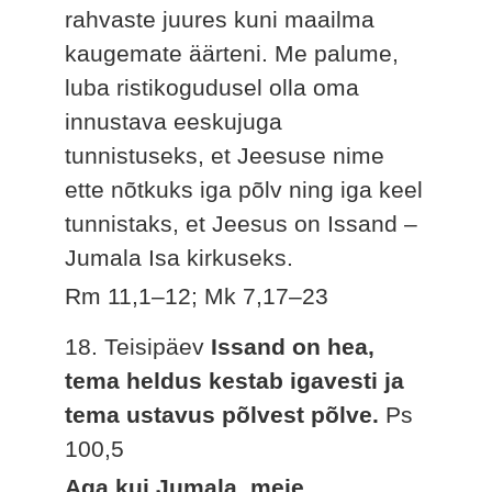
rahvaste juures kuni maailma
kaugemate äärteni. Me palume,
luba ristikogudusel olla oma
innustava eeskujuga
tunnistuseks, et Jeesuse nime
ette nõtkuks iga põlv ning iga keel
tunnistaks, et Jeesus on Issand –
Jumala Isa kirkuseks.
Rm 11,1–12; Mk 7,17–23
18. Teisipäev
Issand on hea,
tema heldus kestab igavesti ja
tema ustavus põlvest põlve.
Ps
100,5
Aga kui Jumala, meie