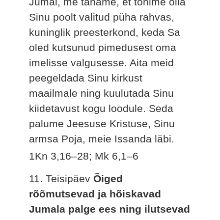
Jumal, me täname, et tohime olla
Sinu poolt valitud püha rahvas,
kuninglik preesterkond, keda Sa
oled kutsunud pimedusest oma
imelisse valgusesse. Aita meid
peegeldada Sinu kirkust
maailmale ning kuulutada Sinu
kiidetavust kogu loodule. Seda
palume Jeesuse Kristuse, Sinu
armsa Poja, meie Issanda läbi.
1Kn 3,16–28; Mk 6,1–6
11. Teisipäev
Õiged
rõõmutsevad ja hõiskavad
Jumala palge ees ning ilutsevad