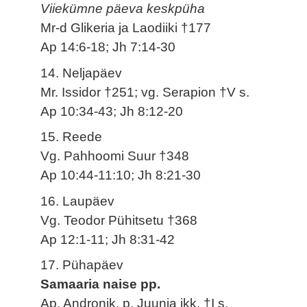
Viiekümne päeva keskpüha
Mr-d Glikeria ja Laodiiki †177
Ap 14:6-18; Jh 7:14-30
14. Neljapäev
Mr. Issidor †251; vg. Serapion †V s.
Ap 10:34-43; Jh 8:12-20
15. Reede
Vg. Pahhoomi Suur †348
Ap 10:44-11:10; Jh 8:21-30
16. Laupäev
Vg. Teodor Pühitsetu †368
Ap 12:1-11; Jh 8:31-42
17. Pühapäev
Samaaria naise pp.
Ap. Andronik, p. Juunia jkk. †I s.