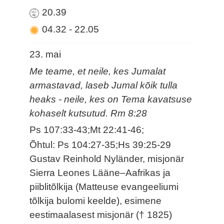
20.39
04.32
-
22.05
23. mai
Me teame, et neile, kes Jumalat
armastavad, laseb Jumal kõik tulla
heaks - neile, kes on Tema kavatsuse
kohaselt kutsutud. Rm 8:28
Ps 107:33-43;Mt 22:41-46;
Õhtul: Ps 104:27-35;Hs 39:25-29
Gustav Reinhold Nyländer, misjonär
Sierra Leones Lääne–Aafrikas ja
piiblitõlkija (Matteuse evangeeliumi
tõlkija bulomi keelde), esimene
eestimaalasest misjonär († 1825)