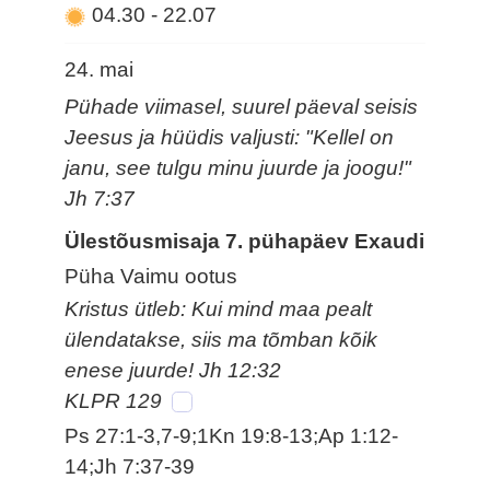
04.30
-
22.07
24. mai
Pühade viimasel, suurel päeval seisis
Jeesus ja hüüdis valjusti: "Kellel on
janu, see tulgu minu juurde ja joogu!"
Jh 7:37
Ülestõusmisaja 7. pühapäev Exaudi
Püha Vaimu ootus
Kristus ütleb: Kui mind maa pealt
ülendatakse, siis ma tõmban kõik
enese juurde! Jh 12:32
KLPR 129
Ps 27:1-3,7-9;1Kn 19:8-13;Ap 1:12-
14;Jh 7:37-39