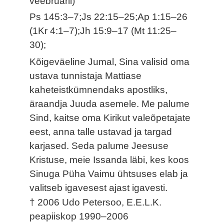
veebruaril)
Ps 145:3–7;Js 22:15–25;Ap 1:15–26
(1Kr 4:1–7);Jh 15:9–17 (Mt 11:25–
30);
Kõigeväeline Jumal, Sina valisid oma
ustava tunnistaja Mattiase
kaheteistkümnendaks apostliks,
äraandja Juuda asemele. Me palume
Sind, kaitse oma Kirikut valeõpetajate
eest, anna talle ustavad ja targad
karjased. Seda palume Jeesuse
Kristuse, meie Issanda läbi, kes koos
Sinuga Püha Vaimu ühtsuses elab ja
valitseb igavesest ajast igavesti.
† 2006 Udo Petersoo, E.E.L.K.
peapiiskop 1990–2006