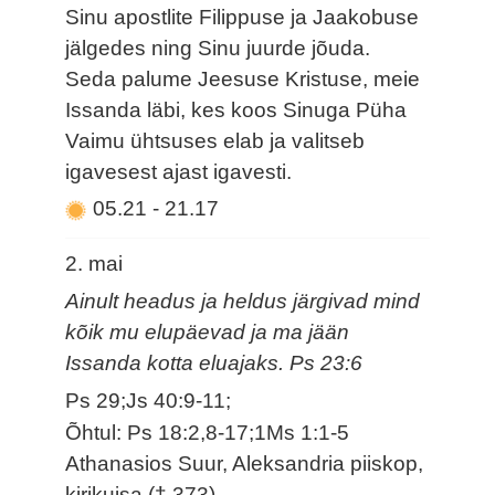
Sinu apostlite Filippuse ja Jaakobuse
jälgedes ning Sinu juurde jõuda.
Seda palume Jeesuse Kristuse, meie
Issanda läbi, kes koos Sinuga Püha
Vaimu ühtsuses elab ja valitseb
igavesest ajast igavesti.
05.21
-
21.17
2. mai
Ainult headus ja heldus järgivad mind
kõik mu elupäevad ja ma jään
Issanda kotta eluajaks. Ps 23:6
Ps 29;Js 40:9-11;
Õhtul: Ps 18:2,8-17;1Ms 1:1-5
Athanasios Suur, Aleksandria piiskop,
kirikuisa († 373)