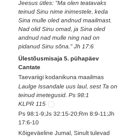
Jeesus ütles: "Ma olen teatavaks
teinud Sinu nime inimestele, keda
Sina mulle oled andnud maailmast.
Nad olid Sinu omad, ja Sina oled
andnud nad mulle ning nad on
pidanud Sinu sõna." Jh 17:6
Ülestõusmisaja 5. pühapäev
Cantate
Taevariigi kodanikuna maailmas
Laulge Issandale uus laul, sest Ta on
teinud imetegusid. Ps 98:1
KLPR 115
Ps 98:1-9;Js 32:15-20;Rm 8:9-11;Jh
17:6-10
Kõigeväeline Jumal, Sinult tulevad