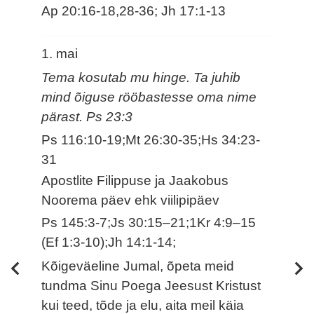
Ap 20:16-18,28-36; Jh 17:1-13
1. mai
Tema kosutab mu hinge. Ta juhib
mind õiguse rööbastesse oma nime
pärast. Ps 23:3
Ps 116:10-19;Mt 26:30-35;Hs 34:23-
31
Apostlite Filippuse ja Jaakobus
Noorema päev ehk viilipipäev
Ps 145:3-7;Js 30:15–21;1Kr 4:9–15
(Ef 1:3-10);Jh 14:1-14;
Kõigeväeline Jumal, õpeta meid
tundma Sinu Poega Jeesust Kristust
kui teed, tõde ja elu, aita meil käia