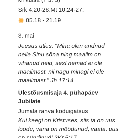
Srk 4:20-28;Mt 10:24-27;
05.18
-
21.19
3. mai
Jeesus ütles: "Mina olen andnud
neile Sinu sõna ning maailm on
vihanud neid, sest nemad ei ole
maailmast, nii nagu minagi ei ole
maailmast." Jh 17:14
Ülestõusmisaja 4. pühapäev
Jubilate
Jumala rahva koduigatsus
Kui keegi on Kristuses, siis ta on uus
loodu, vana on möödunud, vaata, uus
on sündinud! 2Kr 5:17