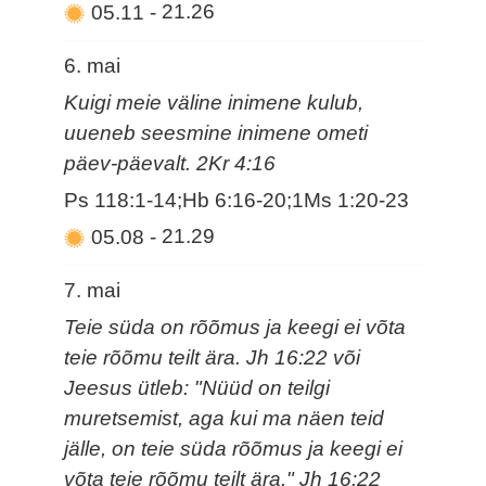
05.11
-
21.26
6. mai
Kuigi meie väline inimene kulub,
uueneb seesmine inimene ometi
päev-päevalt. 2Kr 4:16
Ps 118:1-14;Hb 6:16-20;1Ms 1:20-23
05.08
-
21.29
7. mai
Teie süda on rõõmus ja keegi ei võta
teie rõõmu teilt ära. Jh 16:22 või
Jeesus ütleb: "Nüüd on teilgi
muretsemist, aga kui ma näen teid
jälle, on teie süda rõõmus ja keegi ei
võta teie rõõmu teilt ära." Jh 16:22