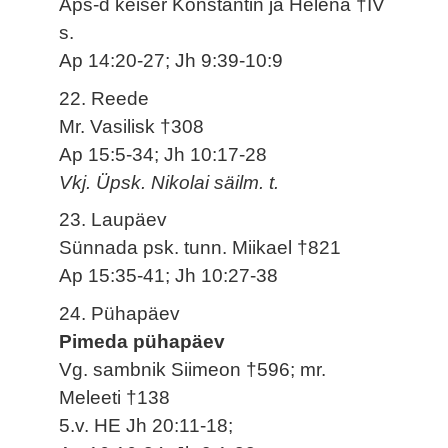
Aps-d keiser Konstantin ja Helena †IV
s.
Ap 14:20-27; Jh 9:39-10:9
22. Reede
Mr. Vasilisk †308
Ap 15:5-34; Jh 10:17-28
Vkj. Üpsk. Nikolai säilm. t.
23. Laupäev
Sünnada psk. tunn. Miikael †821
Ap 15:35-41; Jh 10:27-38
24. Pühapäev
Pimeda pühapäev
Vg. sambnik Siimeon †596; mr.
Meleeti †138
5.v. HE Jh 20:11-18;