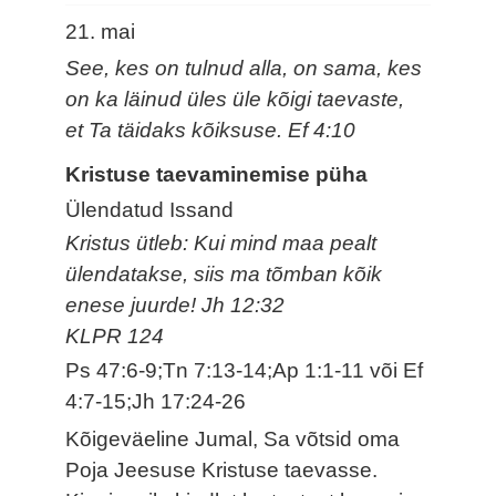
21. mai
See, kes on tulnud alla, on sama, kes
on ka läinud üles üle kõigi taevaste,
et Ta täidaks kõiksuse. Ef 4:10
Kristuse taevaminemise püha
Ülendatud Issand
Kristus ütleb: Kui mind maa pealt
ülendatakse, siis ma tõmban kõik
enese juurde! Jh 12:32
KLPR 124
Ps 47:6-9;Tn 7:13-14;Ap 1:1-11 või Ef
4:7-15;Jh 17:24-26
Kõigeväeline Jumal, Sa võtsid oma
Poja Jeesuse Kristuse taevasse.