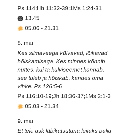
Ps 114;Hb 11:32-39;1Ms 1:24-31
13.45
05.06
-
21.31
8. mai
Kes silmaveega külvavad, lõikavad
hõiskamisega. Kes minnes kõnnib
nuttes, kui ta külviseemet kannab,
see tuleb ja hõiskab, kandes oma
vihke. Ps 126:5-6
Ps 116:10-19;Jh 18:36-37;1Ms 2:1-3
05.03
-
21.34
9. mai
Et teie usk läbikatsutuna leitaks palju