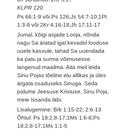
KLPR 120
Ps 66:1-9 või Ps 126;Js 54:7-10;1Pt
1:3-9 või 2Kr 4:16-18;Jh 17:11-17
Jumal, kõigi asjade Looja, nõnda
nagu Sa äratad igal kevadel looduse
uuele kasvule, tahad Sa uuendada
ka patu ja surma võimusesse
langenud maailma. Aita meil leida
Sinu Pojas tõeline elu allikas ja üles
ärgata osaduseks Sinuga. Seda
palume Jeesuse Kristuse, Sinu Poja,
meie Issanda läbi.
Lisalugemine: Brk 1:15-22; 2:6-13
Õhtul: Ps 18:2,8-17;1Ms 1:6-8;Ps
18:2,8-17;1Ms 1:1-5