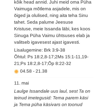
kõik head annid. Juhi meid oma Püha
Vaimuga mõtlema asjadele, mis on
õiged ja olulised, ning aita teha Sinu
tahet. Seda palume Jeesuse
Kristuse, meie Issanda läbi, kes koos
Sinuga Püha Vaimu ühtsuses elab ja
valitseb igavesest ajast igavesti.
Lisalugemine: Brk 3:9-38
Õhtul: Ps 18:2,8-17;2Ms 15:1-11,19-
21;Ps 18:2,8-17;Õp 8:22-32
04.58
-
21.38
11. mai
Laulge Issandale uus laul, sest Ta on
teinud imetegusid: Tema parem käsi
ja Tema püha käsivars on toonud