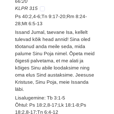
66:20
KLPR 315
Ps 40:2,4-6;Tn 9:17-20;Rm 8:24-
28;Mt 6:5-13
Issand Jumal, taevane Isa, kellelt
tulevad kõik head annid! Sina oled
tõotanud anda meile seda, mida
palume Sinu Poja nimel. Õpeta meid
õigesti palvetama, et me alati ja
kõiges Sinu abile loodaksime ning
oma elus Sind austaksime. Jeesuse
Kristuse, Sinu Poja, meie Issanda
läbi.
Lisalugemine: Tb 3:1-5
Õhtul: Ps 18:2,8-17;Lk 18:1-8;Ps
18:2,8-17;Tn 6:4-12