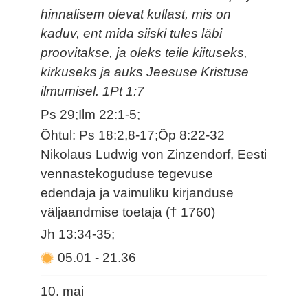
hinnalisem olevat kullast, mis on
kaduv, ent mida siiski tules läbi
proovitakse, ja oleks teile kiituseks,
kirkuseks ja auks Jeesuse Kristuse
ilmumisel. 1Pt 1:7
Ps 29;Ilm 22:1-5;
Õhtul: Ps 18:2,8-17;Õp 8:22-32
Nikolaus Ludwig von Zinzendorf, Eesti
vennastekoguduse tegevuse
edendaja ja vaimuliku kirjanduse
väljaandmise toetaja († 1760)
Jh 13:34-35;
05.01
-
21.36
10. mai