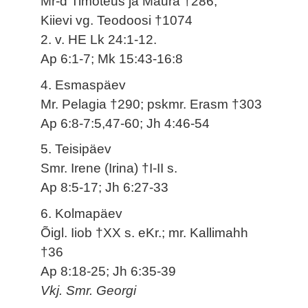
Mr-d Timoteus ja Maura †286;
Kiievi vg. Teodoosi †1074
2. v. HE Lk 24:1-12.
Ap 6:1-7; Mk 15:43-16:8
4. Esmaspäev
Mr. Pelagia †290; pskmr. Erasm †303
Ap 6:8-7:5,47-60; Jh 4:46-54
5. Teisipäev
Smr. Irene (Irina) †I-II s.
Ap 8:5-17; Jh 6:27-33
6. Kolmapäev
Õigl. Iiob †XX s. eKr.; mr. Kallimahh
†36
Ap 8:18-25; Jh 6:35-39
Vkj. Smr. Georgi