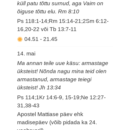
küll patu tõttu surnud, aga Vaim on
õiguse tõttu elu. Rm 8:10
Ps 118:1-14;Rm 15:14-21;2Sm 6:12-
16,20-22 või Tb 13:7-11
04.51
-
21.45
14. mai
Ma annan teile uue käsu: armastage
üksteist! Nõnda nagu mina teid olen
armastanud, armastage teiegi
üksteist! Jh 13:34
Ps 114;1Kr 14:6-9, 15-19;Ne 12:27-
31,38-43
Apostel Mattiase päev ehk
madisepäev (võib pidada ka 24.