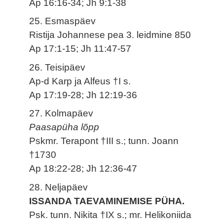
Ap 16:16-34; Jh 9:1-38
25. Esmaspäev
Ristija Johannese pea 3. leidmine 850
Ap 17:1-15; Jh 11:47-57
26. Teisipäev
Ap-d Karp ja Alfeus †I s.
Ap 17:19-28; Jh 12:19-36
27. Kolmapäev
Paasapüha lõpp
Pskmr. Terapont †III s.; tunn. Joann
†1730
Ap 18:22-28; Jh 12:36-47
28. Neljapäev
ISSANDA TAEVAMINEMISE PÜHA.
Psk. tunn. Nikita †IX s.; mr. Helikoniida