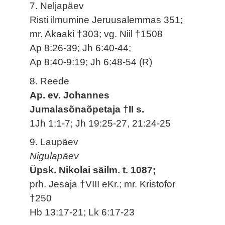
7. Neljapäev
Risti ilmumine Jeruusalemmas 351;
mr. Akaaki †303; vg. Niil †1508
Ap 8:26-39; Jh 6:40-44;
Ap 8:40-9:19; Jh 6:48-54 (R)
8. Reede
Ap. ev. Johannes
Jumalasõnaõpetaja †II s.
1Jh 1:1-7; Jh 19:25-27, 21:24-25
9. Laupäev
Nigulapäev
Üpsk. Nikolai säilm. t. 1087;
prh. Jesaja †VIII eKr.; mr. Kristofor
†250
Hb 13:17-21; Lk 6:17-23