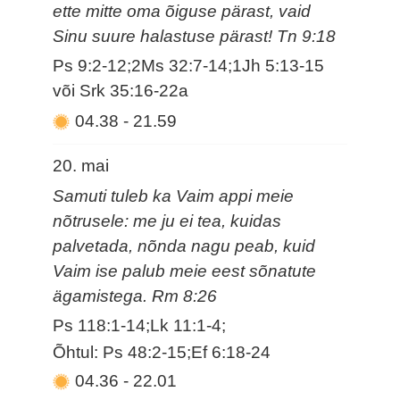
ette mitte oma õiguse pärast, vaid
Sinu suure halastuse pärast! Tn 9:18
Ps 9:2-12;2Ms 32:7-14;1Jh 5:13-15
või Srk 35:16-22a
04.38
-
21.59
20. mai
Samuti tuleb ka Vaim appi meie
nõtrusele: me ju ei tea, kuidas
palvetada, nõnda nagu peab, kuid
Vaim ise palub meie eest sõnatute
ägamistega. Rm 8:26
Ps 118:1-14;Lk 11:1-4;
Õhtul: Ps 48:2-15;Ef 6:18-24
04.36
-
22.01