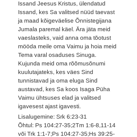
Issand Jeesus Kristus, ülendatud
Issand, kes Sa valitsed nüüd taevast
ja maad kõigeväelise Õnnistegijana
Jumala paremal käel. Ära jäta meid
vaeslasteks, vaid anna oma tõotust
mööda meile oma Vaimu ja hoia meid
Tema varal osaduses Sinuga.
Kujunda meid oma rõõmusõnumi
kuulutajateks, kes väes Sind
tunnistavad ja oma eluga Sind
austavad, kes Sa koos Isaga Püha
Vaimu ühtsuses elad ja valitsed
igavesest ajast igavesti.
Lisalugemine: Srk 6:23-31
Õhtul: Ps 104:27-35;2Tm 1:6-8,11-14
või Trk 1:1-7;Ps 104:27-35;Hs 39:25-