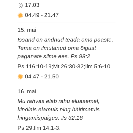
17.03
04.49
-
21.47
15. mai
Issand on andnud teada oma pääste,
Tema on ilmutanud oma õigust
paganate silme ees. Ps 98:2
Ps 116:10-19;Mt 26:30-32;Ilm 5:6-10
04.47
-
21.50
16. mai
Mu rahvas elab rahu eluasemel,
kindlais elamuis ning häirimatuis
hingamispaigus. Js 32:18
Ps 29;Ilm 14:1-3;