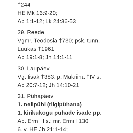
†244
HE Mk 16:9-20;
Ap 1:1-12; Lk 24:36-53
29. Reede
Vgmr. Teodosia †730; psk. tunn.
Luukas †1961
Ap 19:1-8; Jh 14:1-11
30. Laupäev
Vg. Iisak †383; p. Makriina †IV s.
Ap 20:7-12; Jh 14:10-21
31. Pühapäev
1. nelipühi (riigipühana)
1. kirikukogu pühade isade pp.
Ap. Erm †I s.; mr. Ermi †130
6. v. HE Jh 21:1-14;