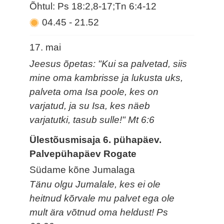
Õhtul: Ps 18:2,8-17;Tn 6:4-12
04.45
-
21.52
17. mai
Jeesus õpetas: "Kui sa palvetad, siis
mine oma kambrisse ja lukusta uks,
palveta oma Isa poole, kes on
varjatud, ja su Isa, kes näeb
varjatutki, tasub sulle!" Mt 6:6
Ülestõusmisaja 6. pühapäev.
Palvepühapäev Rogate
Südame kõne Jumalaga
Tänu olgu Jumalale, kes ei ole
heitnud kõrvale mu palvet ega ole
mult ära võtnud oma heldust! Ps