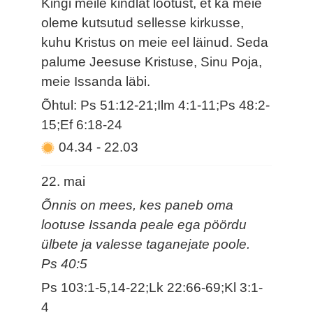
Kingi meile kindlat lootust, et ka meie
oleme kutsutud sellesse kirkusse,
kuhu Kristus on meie eel läinud. Seda
palume Jeesuse Kristuse, Sinu Poja,
meie Issanda läbi.
Õhtul: Ps 51:12-21;Ilm 4:1-11;Ps 48:2-
15;Ef 6:18-24
04.34
-
22.03
22. mai
Õnnis on mees, kes paneb oma
lootuse Issanda peale ega pöördu
ülbete ja valesse taganejate poole.
Ps 40:5
Ps 103:1-5,14-22;Lk 22:66-69;Kl 3:1-
4