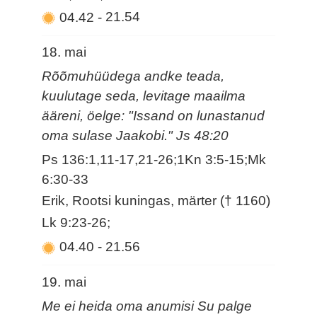
04.42
-
21.54
18. mai
Rõõmuhüüdega andke teada,
kuulutage seda, levitage maailma
ääreni, öelge: "Issand on lunastanud
oma sulase Jaakobi." Js 48:20
Ps 136:1,11-17,21-26;1Kn 3:5-15;Mk
6:30-33
Erik, Rootsi kuningas, märter († 1160)
Lk 9:23-26;
04.40
-
21.56
19. mai
Me ei heida oma anumisi Su palge