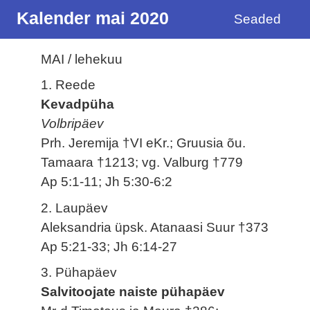
Kalender mai 2020
Seaded
MAI / lehekuu
1. Reede
Kevadpüha
Volbripäev
Prh. Jeremija †VI eKr.; Gruusia õu.
Tamaara †1213; vg. Valburg †779
Ap 5:1-11; Jh 5:30-6:2
2. Laupäev
Aleksandria üpsk. Atanaasi Suur †373
Ap 5:21-33; Jh 6:14-27
3. Pühapäev
Salvitoojate naiste pühapäev