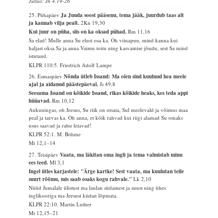
Jutlus: Jh 4,19-26
25. Pühapäev
Ja Juuda soost pääsenu, tema jääk, juurdub taas alt
ja kannab vilja pealt.
2Kn 19,30
Kui juur on püha, siis on ka oksad pühad.
Rm 11,16
Sa elad! Mulle anna Su elust osa ka. Oh viinapuu, mind kanna kui
haljast oksa Sa ja anna Vaimu toitu ning kasvamise jõudu, sest Sa mind
istutand.
KLPR 110:5. Friedrich Adolf Lampe
26. Esmaspäev
Nõnda ütleb Issand: Ma olen sind kuulnud hea meele
ajal ja aidanud päästepäeval.
Js 49,8
Seesama Issand on kõikide Issand, rikas kõikide heaks, kes teda appi
hüüavad.
Rm 10,12
Aukuningas, oh Jeesus, Su riik on otsata, Sul meelevald ja võimus maa
peal ja taevas ka. Oh anna, et kõik rahvad kui riigi alamad Su omaks
usus saavad ja rahu leiavad!
KLPR 52:1. M. Böhme
Mt 12,1–14
27. Teisipäev
Vaata, ma läkitan oma ingli ja tema valmistab minu
ees teed.
Ml 3,1
Ingel ütles karjastele: "Ärge kartke! Sest vaata, ma kuulutan teile
suurt rõõmu, mis saab osaks kogu rahvale."
Lk 2,10
Nüüd Jumalale ülistust ma laulan südamest ja suust ning ühes
inglikooriga ma Jeesust kiidan lõpmata.
KLPR 22:10. Martin Luther
Mt 12,15–21