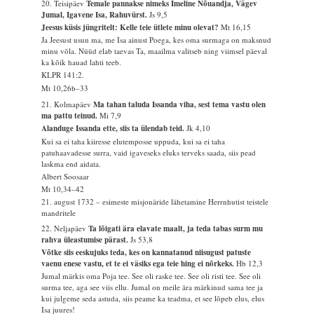
20. Teisipäev
Temale pannakse nimeks Imeline Nõuandja, Vägev
Jumal, Igavene Isa, Rahuvürst.
Js 9,5
Jeesus küsis jüngritelt: Kelle teie ütlete minu olevat?
Mt 16,15
Ja Jeesust usun ma, me Isa ainust Poega, kes oma surmaga on maksnud
minu võla. Nüüd elab taevas Ta, maailma valitseb ning viimsel päeval
ka kõik hauad lahti teeb.
KLPR 141:2.
Mt 10,26b–33
21. Kolmapäev
Ma tahan taluda Issanda viha, sest tema vastu olen
ma pattu teinud.
Mi 7,9
Alanduge Issanda ette, siis ta ülendab teid.
Jk 4,10
Kui sa ei taha kiiresse elutemposse uppuda, kui sa ei taha
patuhaavadesse surra, vaid igaveseks eluks terveks saada, siis pead
laskma end aidata.
Albert Soosaar
Mt 10,34–42
21. august 1732 – esimeste misjonäride lähetamine Herrnhutist teistele
mandritele
22. Neljapäev
Ta lõigati ära elavate maalt, ja teda tabas surm mu
rahva üleastumise pärast.
Js 53,8
Võtke siis eeskujuks teda, kes on kannatanud niisugust patuste
vaenu enese vastu, et te ei väsiks ega teie hing ei nõrkeks.
Hb 12,3
Jumal märkis oma Poja tee. See oli raske tee. See oli risti tee. See oli
surma tee, aga see viis ellu. Jumal on meile ära märkinud sama tee ja
kui julgeme seda astuda, siis peame ka teadma, et see lõpeb elus, elus
Isa juures!