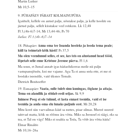
Martin Luther
Mt 10,5–15
9. PÜHAPÄEV PÄRAST KOLMAINUPÜHA
Igaühelt, kellele on antud palju, nõutakse palju, ja kelle hoolde on
jäetud palju, sellelt küsitakse veel rohkem.
Lk 12,48
Fl 3,(4b-6)7-14; Mt 13,44-46; Ps 70
Jutlus: Fl 3,(4b–6)7–14
18. Pühapäev
Anna oma tee Issanda hooleks ja looda tema peale;
küll ta toimetab kõik hästi!
Ps 37,5
Ma olen veendunud selles, et see, kes teis on alustanud head tööd,
lõpetab selle enne Kristuse Jeesuse päeva.
Fl 1,6
Ma usun, et Jumal annab igas hädaolukorras meile nii palju
vastupanujõudu, kui me vajame. Aga Ta ei anna seda ette, et me ei
loodaks iseendile, vaid üksnes Temale.
Dietrich Bonhoeffer
19. Esmaspäev
Vaata, sulle tuleb sinu kuningas, õiglane ja aitaja.
Tema on alandlik ja sõidab eesli seljas.
Sk 9,9
Inimese Poeg ei ole tulnud, et lasta ennast teenida, vaid et ise
teenida ja anda oma elu lunaks paljude eest.
Mt 20,28
Mitu kord siin vaevailmas käid sa nuttes, pisar silmas. Mured suured
tahtvad matta, kõik su rõõmu ära võtta. Miks sa Jeesusel ei räägi, eks sa
tea, et Tal on vägi! Miks ei usalda sa Teda, Ta võib ära võtta häda!
Elmar Rinaldo
Mt 10,16–26a