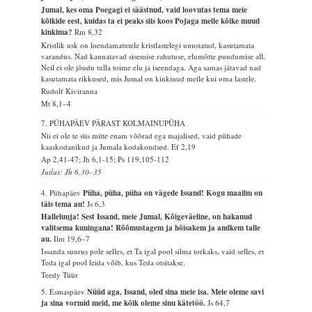
Jumal, kes oma Poegagi ei säästnud, vaid loovutas tema meie
kõikide eest, kuidas ta ei peaks siis koos Pojaga meile kõike muud
kinkima?
Rm 8,32
Kristlik usk on loendamatutele kristlastelegi unustatud, kasutamata
varandus. Nad kannatavad sisemise rahutuse, elumõtte puudumise all.
Neil ei ole jõudu tulla toime elu ja iseendaga. Aga samas jätavad nad
kasutamata rikkused, mis Jumal on kinkinud meile kui oma lastele.
Rudolf Kiviranna
Mt 8,1–4
7. PÜHAPÄEV PÄRAST KOLMAINUPÜHA
Nii ei ole te siis mitte enam võõrad ega majalised, vaid pühade
kaaskodanikud ja Jumala kodakondsed.
Ef 2,19
Ap 2,41-47; Jh 6,1-15; Ps 119,105-112
Jutlus: Jh 6,30–35
4. Pühapäev
Püha, püha, püha on vägede Issand! Kogu maailm on
täis tema au!
Js 6,3
Halleluuja! Sest Issand, meie Jumal, Kõigeväeline, on hakanud
valitsema kuningana! Rõõmustagem ja hõisakem ja andkem talle
au.
Ilm 19,6–7
Issanda suurus pole selles, et Ta igal pool silma torkaks, vaid selles, et
Teda igal pool leida võib, kus Teda otsitakse.
Teedy Tüür
5. Esmaspäev
Nüüd aga, Issand, oled sina meie isa. Meie oleme savi
ja sina vormid meid, me kõik oleme sinu kätetöö.
Js 64,7