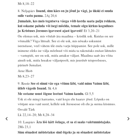
Mt 8,18–22
8. Neljapäev
Issand, sinu käes on ju jõud ja vägi, ja ükski ei suuda
sulle vastu panna.
2Aj 20,6
Jumalale, kes meis tegutseva väega võib korda saata palju rohkem,
kui oskame paluda või isegi mõelda, temale olgu kirkus koguduses
ja Kristuses Jeesuses igavesest ajast igavesti!
Ef 3,20–21
On olemas usk, mis võidab ära maailma – kristlik usk. Kuidas on see
võimalik? Väga lihtsalt. See ei ole usk, mis nõuaks uskumist
iseendasse, veel vähem üle enda varju hüppamist. See pole usk, mille
inimene oleks ise välja mõelnud või mida ta rakendaks endast lähtudes
– vastupidi, see on usk, mida antakse väljast. Maailma saab ära võita
ainult usk, mida luuakse väljastpoolt, mis juurdub teispoolsuses,
pärineb Jumalast.
Arne Hiob
Mt 8,23–27
9. Reede
See ei sünni väe ega võimu läbi, vaid minu Vaimu läbi,
ütleb vägede Issand.
Sk 4,6
Me ootame usust õiguse lootust Vaimu kaudu.
Gl 5,5
Usk ei ole mingi harrastus, vaid kogu elu haarav jõud. Lõpuks on
võitjate seas vaid need, kellele usk Jeesusesse oli elu ja surma küsimus.
Osvald Tärk
Lk 22,14–20; Mt 8,28–34
10. Laupäev
Ära löö kätt õelaga, et sa ei saaks valetunnistajaks.
2Ms 23,1
Sinu sõnadest mõistetakse sind õigeks ja su sõnadest mõistetakse