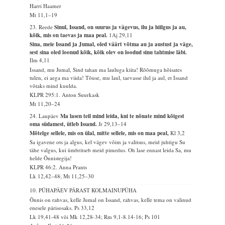
Harri Haamer
Mt 11,1–19
23. Reede
Sinul, Issand, on suurus ja vägevus, ilu ja hiilgus ja au,
kõik, mis on taevas ja maa peal.
1Aj 29,11
Sina, meie Issand ja Jumal, oled väärt võtma au ja austust ja väge,
sest sina oled loonud kõik, kõik olev on loodud sinu tahtmise läbi.
Ilm 4,11
Issand, mu Jumal, Sind tahan ma lauluga kiita! Rõõmuga hõisates
tulen, ei aega ma viida! Tõuse, mu laul, taevasse ilul ja aul, et Issand
võtaks mind kuulda.
KLPR 295:1. Anton Suurkask
Mt 11,20–24
24. Laupäev
Ma lasen teil mind leida, kui te nõuate mind kõigest
oma südamest, ütleb Issand.
Jr 29,13–14
Mõtelge sellele, mis on ülal, mitte sellele, mis on maa peal,
Kl 3,2
Sa igavene ots ja algus, kel vägev võim ja valitsus, meid juhtigu Su
tähe valgus, kui ümbritseb meid pimedus. Oh lase ennast leida Sa, mu
helde Õnnistegija!
KLPR 46:2. Anna Prants
Lk 12,42–48; Mt 11,25–30
10. PÜHAPÄEV PÄRAST KOLMAINUPÜHA
Õnnis on rahvas, kelle Jumal on Issand, rahvas, kelle tema on valinud
enesele pärisosaks.
Ps 33,12
Lk 19,41-48 või Mk 12,28-34; Rm 9,1-8.14-16; Ps 101