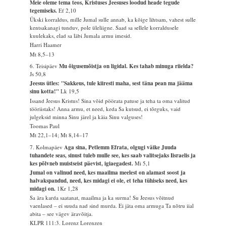
Meie oleme tema teos, Kristuses Jeesuses loodud heade tegude
tegemiseks.
Ef 2,10
Ükski korraldus, mille Jumal sulle annab, ka kõige lihtsam, vahest sulle
kentsakanagi tunduv, pole üleliigne. Saad sa sellele korraldusele
kuulekaks, elad sa läbi Jumala armu imesid.
Harri Haamer
Mt 8,5–13
6. Teisipäev
Mu õigusemõistja on ligidal. Kes tahab minuga riielda?
Js 50,8
Jeesus ütles: "Sakkeus, tule kiiresti maha, sest täna pean ma jääma
sinu kotta!"
Lk 19,5
Issand Jeesus Kristus! Sina võid pöörata patuse ja teha ta oma valitud
tööriistaks! Anna armu, et need, keda Sa kutsud, ei tõrguks, vaid
julgeksid minna Sinu järel ja käia Sinu valguses!
Toomas Paul
Mt 22,1–14; Mt 8,14–17
7. Kolmapäev
Aga sina, Petlemm Efrata, olgugi väike Juuda
tuhandete seas, sinust tuleb mulle see, kes saab valitsejaks Iisraelis ja
kes põlvneb muistseist päevist, igiaegadest.
Mi 5,1
Jumal on valinud need, kes maailma meelest on alamast soost ja
halvakspandud, need, kes midagi ei ole, et teha tühiseks need, kes
midagi on.
1Kr 1,28
Sa ära karda saatanat, maailma ja ka surma! Su Jeesus võitnud
vaenlased – ei suuda nad sind murda. Ei jäta oma armuga Ta nõtru iial
abita – see vägev äravõitja.
KLPR 111:3. Lorenz Lorenzen