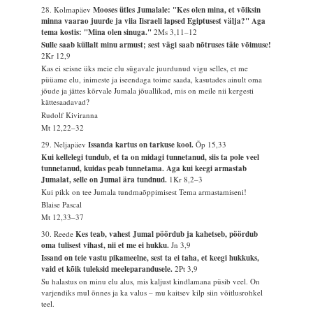
28. Kolmapäev
Mooses ütles Jumalale: "Kes olen mina, et võiksin
minna vaarao juurde ja viia Iisraeli lapsed Egiptusest välja?" Aga
tema kostis: "Mina olen sinuga."
2Ms 3,11–12
Sulle saab küllalt minu armust; sest vägi saab nõtruses täie võimuse!
2Kr 12,9
Kas ei seisne üks meie elu sügavale juurdunud vigu selles, et me
püüame elu, inimeste ja iseendaga toime saada, kasutades ainult oma
jõude ja jättes kõrvale Jumala jõuallikad, mis on meile nii kergesti
kättesaadavad?
Rudolf Kiviranna
Mt 12,22–32
29. Neljapäev
Issanda kartus on tarkuse kool.
Õp 15,33
Kui kellelegi tundub, et ta on midagi tunnetanud, siis ta pole veel
tunnetanud, kuidas peab tunnetama. Aga kui keegi armastab
Jumalat, selle on Jumal ära tundnud.
1Kr 8,2–3
Kui pikk on tee Jumala tundmaõppimisest Tema armastamiseni!
Blaise Pascal
Mt 12,33–37
30. Reede
Kes teab, vahest Jumal pöördub ja kahetseb, pöördub
oma tulisest vihast, nii et me ei hukku.
Jn 3,9
Issand on teie vastu pikameelne, sest ta ei taha, et keegi hukkuks,
vaid et kõik tuleksid meeleparandusele.
2Pt 3,9
Su halastus on minu elu alus, mis kaljust kindlamana püsib veel. On
varjendiks mul õnnes ja ka valus – mu kaitsev kilp siin võitlusrohkel
teel.