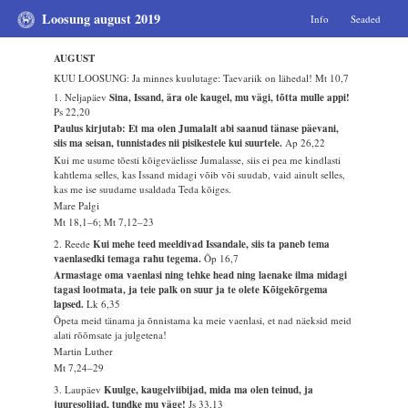
Loosung august 2019
Info
Seaded
AUGUST
KUU LOOSUNG: Ja minnes kuulutage: Taevariik on lähedal!
Mt 10,7
1. Neljapäev
Sina, Issand, ära ole kaugel, mu vägi, tõtta mulle appi!
Ps 22,20
Paulus kirjutab: Et ma olen Jumalalt abi saanud tänase päevani,
siis ma seisan, tunnistades nii pisikestele kui suurtele.
Ap 26,22
Kui me usume tõesti kõigeväelisse Jumalasse, siis ei pea me kindlasti
kahtlema selles, kas Issand midagi võib või suudab, vaid ainult selles,
kas me ise suudame usaldada Teda kõiges.
Mare Palgi
Mt 18,1–6; Mt 7,12–23
2. Reede
Kui mehe teed meeldivad Issandale, siis ta paneb tema
vaenlasedki temaga rahu tegema.
Õp 16,7
Armastage oma vaenlasi ning tehke head ning laenake ilma midagi
tagasi lootmata, ja teie palk on suur ja te olete Kõigekõrgema
lapsed.
Lk 6,35
Õpeta meid tänama ja õnnistama ka meie vaenlasi, et nad näeksid meid
alati rõõmsate ja julgetena!
Martin Luther
Mt 7,24–29
3. Laupäev
Kuulge, kaugelviibijad, mida ma olen teinud, ja
juuresolijad, tundke mu väge!
Js 33,13