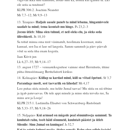
ole seda sa tundnud?
KLPR 306:2. Joachim Neander
Mt 7,7–12; Mt 9,9–13
13. Teisipäev
Haljale aasale paneb ta mind lebama, hingamisveele
saadab ta mind; tema kosutab mu hinge.
Ps 23,2–3
Jeesus ütleb: Mina olen tulnud, et neil oleks elu, ja oleks seda
ülirohkesti.
Jh 10,10
Sa tohid minna oma teed väsimatult, hoolimata koormast, mida
kannad, sest Isa ei lase sul langeda. Samm-sammult ja päev-päevalt
võid sa seda üha enam kogeda.
Jaan Kiivit jun
Lk 6,27–35; Mt 9,14–17
13. august 1727 – vennastekoguduse vaimne sünd Herrnhutis, ühine
püha õhtusöömaaeg Berthelsdorfi kirikus
14. Kolmapäev
Küllap sa kardad mind, küll sa võtad õpetust.
Sf 3,7
Parandage meelt, sest taevariik on lähedal!
Mt 4,17
Loo puhas süda minule, mu helde Jumal taevas! Mu süda on nii tõbine
ja ägab patuvaevas. Oh tule appi minule ja minu süda terveks tee, Sa
minu arst ja Looja!
KLPR 215:1. Ludämilia Elisabet von Schwarzburg-Rudolstadt
Mt 5,33–37; Mt 9,18–26
15. Neljapäev
Kui armsad on mägede peal sõnumitooja sammud. Ta
kuulutab rahu, toob häid sõnumeid, kuulutab päästet ja ütleb
Siionile: Sinu Jumal on kuningas!
Js 52,7
Kui te astute kuhugi majja, ütelge esmalt: Rahu olgu sellele kojale!