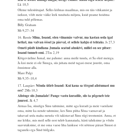
Lk 10,5
Oleme tulesüütajad. Selles külmas maailmas, mis on täis vihkamist ja
isekust, võib meie väike leek tunduda mõjuta, kuid peame hoidma
oma tuld põlemas.
Billy Graham
Mt 9,27–34
16. Reede
Mina, Issand, olen viinamäe valvur, ma kastan seda igal
hetkel, ma valvan öösel ja päeval, et sellele kahju ei tehtaks.
Js 27,3
Ometi püsib kindlana Jumala seatud aluskivi, millel on see pitser:
Issand tunneb omi.
2Tm 2,19
Kõigeväeline Jumal, me palume: anna meile tunda, et Sa oled meiega.
Ja kui meie ei ole Sinuga, siis juhata meid tagasi enese juurde, oma
õnnistuse alla.
Mare Palgi
Mt 9,35–10,4
17. Laupäev
Nõnda ütleb Issand: Kui kaua sa tõrgud alistumast mu
ees?
2Ms 10,3
Alistuge siis Jumalale! Pange vastu kuradile, siis ta põgeneb teie
juurest.
Jk 4,7
Armas Isa, sündigu Sinu tahtmine, mitte aga kuradi ja meie vaenlaste
oma, mitte ka nende tahtmine, kes Sinu püha Sõna vaenavad ja
tahavad seda maha suruda või takistavad Sinu riigi teostumist. Anna, et
me kõike, mis meil selle eest tuleb kannatada, hästi taluksime ja võidu
saavutaksime, et me oma vaese liha laiskuse või nõtruse pärast Sinust ei
taganeks ega Sind hülgaks.