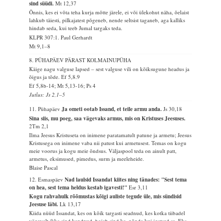
sind süüdi.
Mt 12,37
Õnnis, kes ei võta teha kurja mõtte järele, ei või ülekohut näha, õelaist
lahkub täiesti, pilkajatest põgeneb, nende seltsist taganeb, aga kalliks
hindab seda, kui teeb Jumal targaks teda.
KLPR 307:1. Paul Gerhardt
Mt 9,1–8
8. PÜHAPÄEV PÄRAST KOLMAINUPÜHA
Käige nagu valguse lapsed – sest valguse vili on kõiksugune headus ja
õigus ja tõde.
Ef 5,8.9
Ef 5,8b-14; Mt 5,13-16; Ps 4
Jutlus: Js 2,1–5
11. Pühapäev
Ja ometi ootab Issand, et teile armu anda.
Js 30,18
Sina siis, mu poeg, saa vägevaks armus, mis on Kristuses Jeesuses.
2Tm 2,1
Ilma Jeesus Kristuseta on inimene paratamatult patune ja armetu; Jeesus
Kristusega on inimene vaba nii patust kui armetusest. Temas on kogu
meie voorus ja kogu meie õndsus. Väljaspool teda on ainult patt,
armetus, eksimused, pimedus, surm ja meeleheide.
Blaise Pascal
12. Esmaspäev
Nad laulsid Issandat kiites ning tänades: "Sest tema
on hea, sest tema heldus kestab igavesti!"
Esr 3,11
Kogu rahvahulk rõõmustas kõigi auliste tegude üle, mis sündisid
Jeesuse läbi.
Lk 13,17
Kiida nüüd Issandat, kes on kõik targasti seadnud, kes kotka tiibadel
vägevalt ikka sind kandnud, hoiab sind ka, nõnda kui igatsed sa. Eks