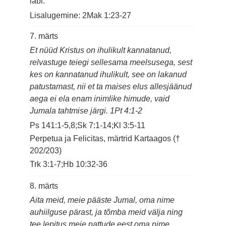
läbi.
Lisalugemine: 2Mak 1:23-27
7. märts
Et nüüd Kristus on ihulikult kannatanud,
relvastuge teiegi sellesama meelsusega, sest
kes on kannatanud ihulikult, see on lakanud
patustamast, nii et ta maises elus allesjäänud
aega ei ela enam inimlike himude, vaid
Jumala tahtmise järgi. 1Pt 4:1-2
Ps 141:1-5,8;Sk 7:1-14;Kl 3:5-11
Perpetua ja Felicitas, märtrid Kartaagos (†
202/203)
Trk 3:1-7;Hb 10:32-36
8. märts
Aita meid, meie pääste Jumal, oma nime
auhiilguse pärast, ja tõmba meid välja ning
tee lepitus meie pattude eest oma nime