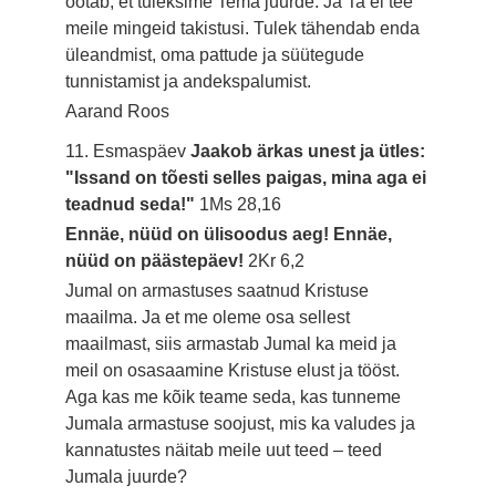
ootab, et tuleksime Tema juurde. Ja Ta ei tee
meile mingeid takistusi. Tulek tähendab enda
üleandmist, oma pattude ja süütegude
tunnistamist ja andekspalumist.
Aarand Roos
11. Esmaspäev
Jaakob ärkas unest ja ütles:
"Issand on tõesti selles paigas, mina aga ei
teadnud seda!"
1Ms 28,16
Ennäe, nüüd on ülisoodus aeg! Ennäe,
nüüd on päästepäev!
2Kr 6,2
Jumal on armastuses saatnud Kristuse
maailma. Ja et me oleme osa sellest
maailmast, siis armastab Jumal ka meid ja
meil on osasaamine Kristuse elust ja tööst.
Aga kas me kõik teame seda, kas tunneme
Jumala armastuse soojust, mis ka valudes ja
kannatustes näitab meile uut teed – teed
Jumala juurde?