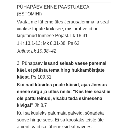
PÜHAPÄEV ENNE PAASTUAEGA
(ESTOMIHI)
Vaata, me läheme üles Jeruusalemma ja seal
viiakse lõpule kõik see, mis prohvetid on
kirjutanud Inimese Pojast.
Lk 18,31
1Kr 13,1-13; Mk 8,31-38; Ps 62
Jutlus: Lk 10,38–42
3. Pühapäev
Issand seisab vaese paremal
käel, et päästa tema hing hukkamõistjate
käest.
Ps 109,31
Kui nad küsides peale käisid, ajas Jeesus
enese sirgu ja ütles neile: "Kes teie seast ei
ole pattu teinud, visaku teda esimesena
kiviga!"
Jh 8,7
Kui sa kuuleks palumata palveid, sõnadeta
soove hinge sees. Ei sa koostaks teiste üle
arveid, vaid sa läheneksid silmavees.