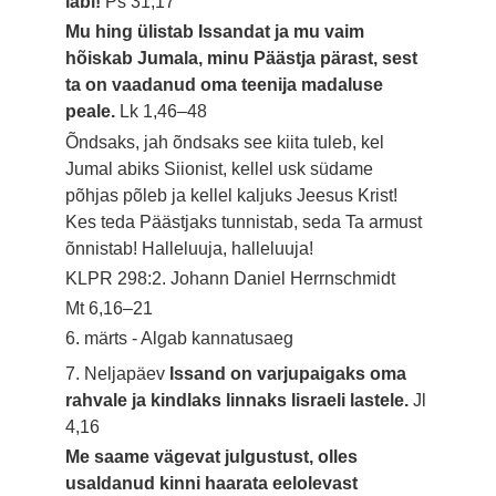
läbi!
Ps 31,17
Mu hing ülistab Issandat ja mu vaim
hõiskab Jumala, minu Päästja pärast, sest
ta on vaadanud oma teenija madaluse
peale.
Lk 1,46–48
Õndsaks, jah õndsaks see kiita tuleb, kel
Jumal abiks Siionist, kellel usk südame
põhjas põleb ja kellel kaljuks Jeesus Krist!
Kes teda Päästjaks tunnistab, seda Ta armust
õnnistab! Halleluuja, halleluuja!
KLPR 298:2. Johann Daniel Herrnschmidt
Mt 6,16–21
6. märts - Algab kannatusaeg
7. Neljapäev
Issand on varjupaigaks oma
rahvale ja kindlaks linnaks Iisraeli lastele.
Jl
4,16
Me saame vägevat julgustust, olles
usaldanud kinni haarata eelolevast