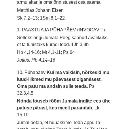
armu altarile oma õnnistusest osa saama.
Matthias Johann Eisen
Sk 7,2–13; 1Sm 8,1–22
1. PAASTUAJA PÜHAPÄEV (INVOCAVIT)
Selleks ongi Jumala Poeg saanud avalikuks,
et ta tühistaks kuradi teod.
1Jh 3,8b
Hb 4,14-16; Mt 4,1-11; Ps 64
Jutlus: Hb 4,14–16
10. Pühapäev
Kui ma vaikisin, nõrkesid mu
luud-liikmed mu päevasest oigamisest.
Oma patu ma andsin sulle teada.
Ps
32,3.4.5
Nõnda tõuseb rõõm Jumala inglite ees ühe
patuse pärast, kes meelt parandab.
Lk
15,10
Jumal ootab, et hüüaksime Teda appi. Ta