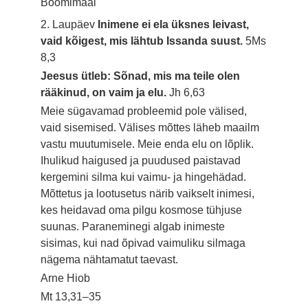
Böömimaal
2. Laupäev
Inimene ei ela üksnes leivast,
vaid kõigest, mis lähtub Issanda suust.
5Ms
8,3
Jeesus ütleb: Sõnad, mis ma teile olen
rääkinud, on vaim ja elu.
Jh 6,63
Meie sügavamad probleemid pole välised,
vaid sisemised. Välises mõttes läheb maailm
vastu muutumisele. Meie enda elu on lõplik.
Ihulikud haigused ja puudused paistavad
kergemini silma kui vaimu- ja hingehädad.
Mõttetus ja lootusetus närib vaikselt inimesi,
kes heidavad oma pilgu kosmose tühjuse
suunas. Paraneminegi algab inimeste
sisimas, kui nad õpivad vaimuliku silmaga
nägema nähtamatut taevast.
Arne Hiob
Mt 13,31–35