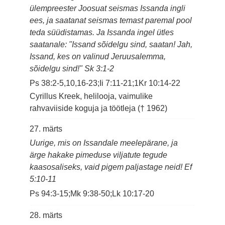
ülempreester Joosuat seismas Issanda ingli
ees, ja saatanat seismas temast paremal pool
teda süüdistamas. Ja Issanda ingel ütles
saatanale: "Issand sõidelgu sind, saatan! Jah,
Issand, kes on valinud Jeruusalemma,
sõidelgu sind!" Sk 3:1-2
Ps 38:2-5,10,16-23;Ii 7:11-21;1Kr 10:14-22
Cyrillus Kreek, helilooja, vaimulike
rahvaviiside koguja ja töötleja († 1962)
27. märts
Uurige, mis on Issandale meelepärane, ja
ärge hakake pimeduse viljatute tegude
kaasosaliseks, vaid pigem paljastage neid! Ef
5:10-11
Ps 94:3-15;Mk 9:38-50;Lk 10:17-20
28. märts