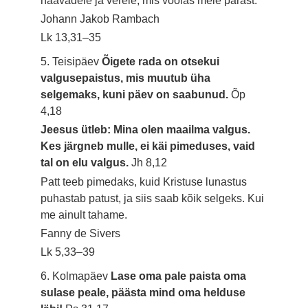
haavadele ja verele, mis voolas meie pärast.
Johann Jakob Rambach
Lk 13,31–35
5. Teisipäev
Õigete rada on otsekui
valgusepaistus, mis muutub üha
selgemaks, kuni päev on saabunud.
Õp
4,18
Jeesus ütleb: Mina olen maailma valgus.
Kes järgneb mulle, ei käi pimeduses, vaid
tal on elu valgus.
Jh 8,12
Patt teeb pimedaks, kuid Kristuse lunastus
puhastab patust, ja siis saab kõik selgeks. Kui
me ainult tahame.
Fanny de Sivers
Lk 5,33–39
6. Kolmapäev
Lase oma pale paista oma
sulase peale, päästa mind oma helduse