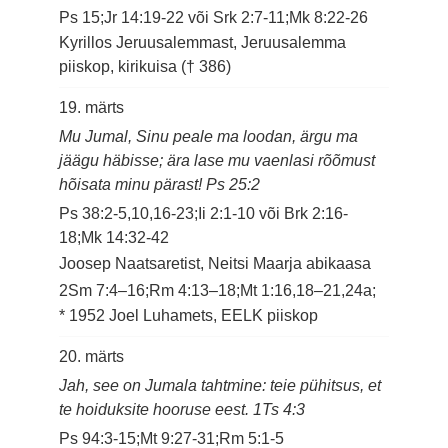
Ps 15;Jr 14:19-22 või Srk 2:7-11;Mk 8:22-26
Kyrillos Jeruusalemmast, Jeruusalemma
piiskop, kirikuisa († 386)
19. märts
Mu Jumal, Sinu peale ma loodan, ärgu ma
jäägu häbisse; ära lase mu vaenlasi rõõmust
hõisata minu pärast! Ps 25:2
Ps 38:2-5,10,16-23;Ii 2:1-10 või Brk 2:16-
18;Mk 14:32-42
Joosep Naatsaretist, Neitsi Maarja abikaasa
2Sm 7:4–16;Rm 4:13–18;Mt 1:16,18–21,24a;
* 1952 Joel Luhamets, EELK piiskop
20. märts
Jah, see on Jumala tahtmine: teie pühitsus, et
te hoiduksite hooruse eest. 1Ts 4:3
Ps 94:3-15;Mt 9:27-31;Rm 5:1-5