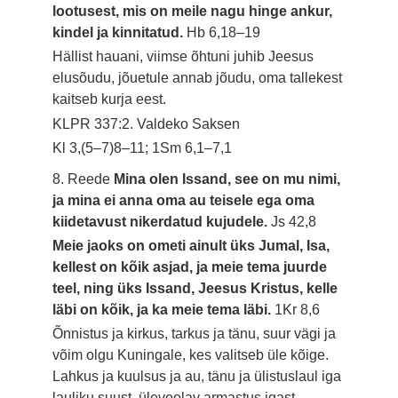
lootusest, mis on meile nagu hinge ankur,
kindel ja kinnitatud.
Hb 6,18–19
Hällist hauani, viimse õhtuni juhib Jeesus
elusõudu, jõuetule annab jõudu, oma tallekest
kaitseb kurja eest.
KLPR 337:2. Valdeko Saksen
Kl 3,(5–7)8–11; 1Sm 6,1–7,1
8. Reede
Mina olen Issand, see on mu nimi,
ja mina ei anna oma au teisele ega oma
kiidetavust nikerdatud kujudele.
Js 42,8
Meie jaoks on ometi ainult üks Jumal, Isa,
kellest on kõik asjad, ja meie tema juurde
teel, ning üks Issand, Jeesus Kristus, kelle
läbi on kõik, ja ka meie tema läbi.
1Kr 8,6
Õnnistus ja kirkus, tarkus ja tänu, suur vägi ja
võim olgu Kuningale, kes valitseb üle kõige.
Lahkus ja kuulsus ja au, tänu ja ülistuslaul iga
lauliku suust, ülevoolav armastus igast