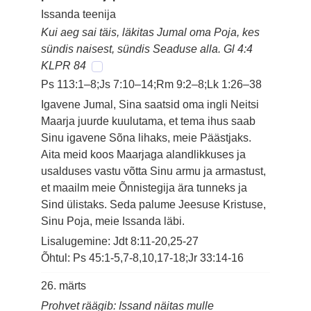
Issanda teenija
Kui aeg sai täis, läkitas Jumal oma Poja, kes
sündis naisest, sündis Seaduse alla. Gl 4:4
KLPR 84
Ps 113:1–8;Js 7:10–14;Rm 9:2–8;Lk 1:26–38
Igavene Jumal, Sina saatsid oma ingli Neitsi
Maarja juurde kuulutama, et tema ihus saab
Sinu igavene Sõna lihaks, meie Päästjaks.
Aita meid koos Maarjaga alandlikkuses ja
usalduses vastu võtta Sinu armu ja armastust,
et maailm meie Õnnistegija ära tunneks ja
Sind ülistaks. Seda palume Jeesuse Kristuse,
Sinu Poja, meie Issanda läbi.
Lisalugemine: Jdt 8:11-20,25-27
Õhtul: Ps 45:1-5,7-8,10,17-18;Jr 33:14-16
26. märts
Prohvet räägib: Issand näitas mulle