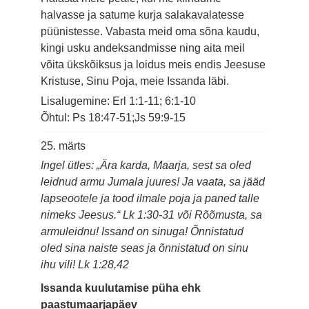
halvasse ja satume kurja salakavalatesse
püünistesse. Vabasta meid oma sõna kaudu,
kingi usku andeksandmisse ning aita meil
võita ükskõiksus ja loidus meis endis Jeesuse
Kristuse, Sinu Poja, meie Issanda läbi.
Lisalugemine: Erl 1:1-11; 6:1-10
Õhtul: Ps 18:47-51;Js 59:9-15
25. märts
Ingel ütles: „Ära karda, Maarja, sest sa oled
leidnud armu Jumala juures! Ja vaata, sa jääd
lapseootele ja tood ilmale poja ja paned talle
nimeks Jeesus.“ Lk 1:30-31 või Rõõmusta, sa
armuleidnu! Issand on sinuga! Õnnistatud
oled sina naiste seas ja õnnistatud on sinu
ihu vili! Lk 1:28,42
Issanda kuulutamise püha ehk
paastumaarjapäev