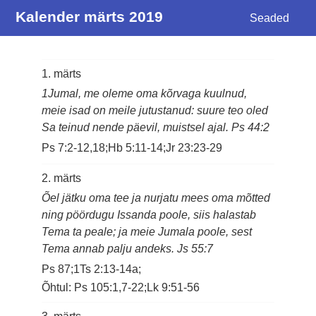
Kalender märts 2019
Seaded
1. märts
1Jumal, me oleme oma kõrvaga kuulnud,
meie isad on meile jutustanud: suure teo oled
Sa teinud nende päevil, muistsel ajal. Ps 44:2
Ps 7:2-12,18;Hb 5:11-14;Jr 23:23-29
2. märts
Õel jätku oma tee ja nurjatu mees oma mõtted
ning pöördugu Issanda poole, siis halastab
Tema ta peale; ja meie Jumala poole, sest
Tema annab palju andeks. Js 55:7
Ps 87;1Ts 2:13-14a;
Õhtul: Ps 105:1,7-22;Lk 9:51-56