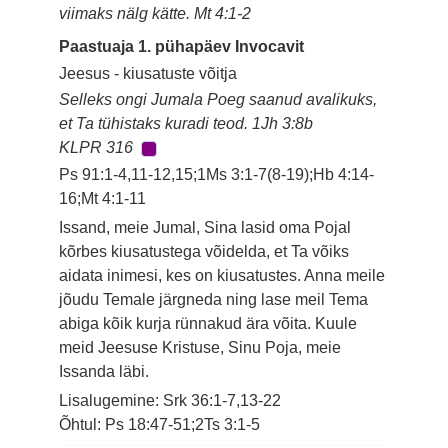
viimaks nälg kätte. Mt 4:1-2
Paastuaja 1. pühapäev Invocavit
Jeesus - kiusatuste võitja
Selleks ongi Jumala Poeg saanud avalikuks,
et Ta tühistaks kuradi teod. 1Jh 3:8b
KLPR 316
Ps 91:1-4,11-12,15;1Ms 3:1-7(8-19);Hb 4:14-
16;Mt 4:1-11
Issand, meie Jumal, Sina lasid oma Pojal
kõrbes kiusatustega võidelda, et Ta võiks
aidata inimesi, kes on kiusatustes. Anna meile
jõudu Temale järgneda ning lase meil Tema
abiga kõik kurja rünnakud ära võita. Kuule
meid Jeesuse Kristuse, Sinu Poja, meie
Issanda läbi.
Lisalugemine: Srk 36:1-7,13-22
Õhtul: Ps 18:47-51;2Ts 3:1-5