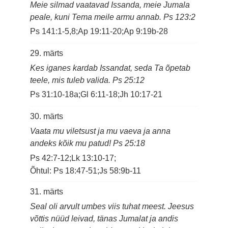
Meie silmad vaatavad Issanda, meie Jumala
peale, kuni Tema meile armu annab. Ps 123:2
Ps 141:1-5,8;Ap 19:11-20;Ap 9:19b-28
29. märts
Kes iganes kardab Issandat, seda Ta õpetab
teele, mis tuleb valida. Ps 25:12
Ps 31:10-18a;Gl 6:11-18;Jh 10:17-21
30. märts
Vaata mu viletsust ja mu vaeva ja anna
andeks kõik mu patud! Ps 25:18
Ps 42:7-12;Lk 13:10-17;
Õhtul: Ps 18:47-51;Js 58:9b-11
31. märts
Seal oli arvult umbes viis tuhat meest. Jeesus
võttis nüüd leivad, tänas Jumalat ja andis