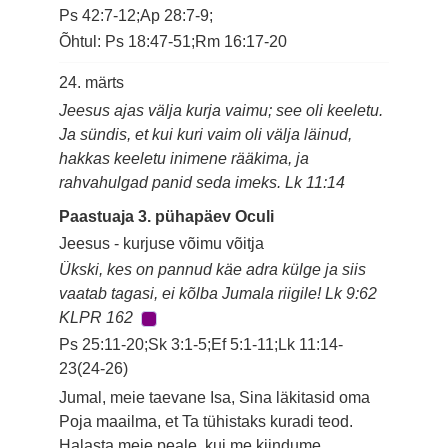
Ps 42:7-12;Ap 28:7-9;
Õhtul: Ps 18:47-51;Rm 16:17-20
24. märts
Jeesus ajas välja kurja vaimu; see oli keeletu.
Ja sündis, et kui kuri vaim oli välja läinud,
hakkas keeletu inimene rääkima, ja
rahvahulgad panid seda imeks. Lk 11:14
Paastuaja 3. pühapäev Oculi
Jeesus - kurjuse võimu võitja
Ükski, kes on pannud käe adra külge ja siis
vaatab tagasi, ei kõlba Jumala riigile! Lk 9:62
KLPR 162
Ps 25:11-20;Sk 3:1-5;Ef 5:1-11;Lk 11:14-
23(24-26)
Jumal, meie taevane Isa, Sina läkitasid oma
Poja maailma, et Ta tühistaks kuradi teod.
Halasta meie peale, kui me kiindume