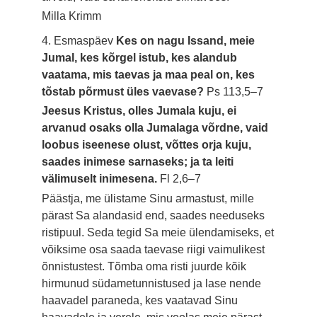
Milla Krimm
4. Esmaspäev
Kes on nagu Issand, meie
Jumal, kes kõrgel istub, kes alandub
vaatama, mis taevas ja maa peal on, kes
tõstab põrmust üles vaevase?
Ps 113,5–7
Jeesus Kristus, olles Jumala kuju, ei
arvanud osaks olla Jumalaga võrdne, vaid
loobus iseenese olust, võttes orja kuju,
saades inimese sarnaseks; ja ta leiti
välimuselt inimesena.
Fl 2,6–7
Päästja, me ülistame Sinu armastust, mille
pärast Sa alandasid end, saades needuseks
ristipuul. Seda tegid Sa meie ülendamiseks, et
võiksime osa saada taevase riigi vaimulikest
õnnistustest. Tõmba oma risti juurde kõik
hirmunud südametunnistused ja lase nende
haavadel paraneda, kes vaatavad Sinu