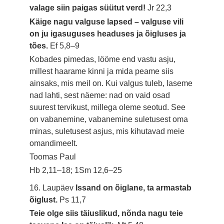
valage siin paigas süütut verd!
Jr 22,3
Käige nagu valguse lapsed – valguse vili
on ju igasuguses headuses ja õigluses ja
tões.
Ef 5,8–9
Kobades pimedas, lööme end vastu asju,
millest haarame kinni ja mida peame siis
ainsaks, mis meil on. Kui valgus tuleb, laseme
nad lahti, sest näeme: nad on vaid osad
suurest tervikust, millega oleme seotud. See
on vabanemine, vabanemine suletusest oma
minas, suletusest asjus, mis kihutavad meie
omandimeelt.
Toomas Paul
Hb 2,11–18; 1Sm 12,6–25
16. Laupäev
Issand on õiglane, ta armastab
õiglust.
Ps 11,7
Teie olge siis täiuslikud, nõnda nagu teie