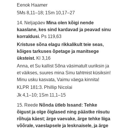
Eenok Haamer
5Ms 8,11–18; 1Sm 10,17–27
14. Neljapäev
Mina olen kõigi nende
kaaslane, kes sind kardavad ja peavad sinu
korraldusi.
Ps 119,63
Kristuse sõna elagu rikkalikult teie seas,
kõiges tarkuses õpetage ja manitsege
üksteist.
Kl 3,16
Anna, et Su kallist Sõna väsimatult uuriksin ja
et väikses, suures mina Sinu tahtmist küsiksin!
Minu usku kasvata, Vaimu väega kinnita!
KLPR 181:3. Phillip Nicolai
Jk 4,1–10; 1Sm 11,1–15
15. Reede
Nõnda ütleb Issand: Tehke
õigust ja olge õiglased ning päästke riisutu
rõhuja käest; ärge vaevake, ärge tehke liiga
võõrale, vaeslapsele ja lesknaisele, ja ärge