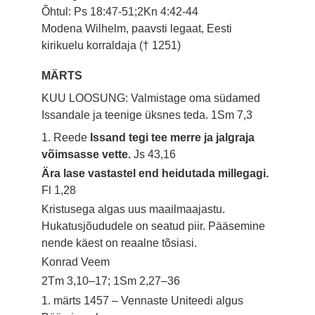
Õhtul: Ps 18:47-51;2Kn 4:42-44
Modena Wilhelm, paavsti legaat, Eesti
kirikuelu korraldaja († 1251)
MÄRTS
KUU LOOSUNG: Valmistage oma südamed
Issandale ja teenige üksnes teda.
1Sm 7,3
1. Reede
Issand tegi tee merre ja jalgraja
võimsasse vette.
Js 43,16
Ära lase vastastel end heidutada millegagi.
Fl 1,28
Kristusega algas uus maailmaajastu.
Hukatusjõududele on seatud piir. Pääsemine
nende käest on reaalne tõsiasi.
Konrad Veem
2Tm 3,10–17; 1Sm 2,27–36
1. märts 1457 – Vennaste Uniteedi algus