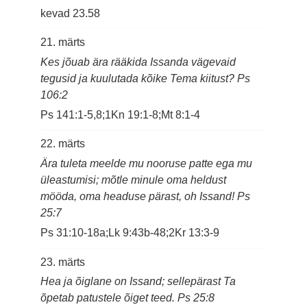
kevad
23.58
21. märts
Kes jõuab ära rääkida Issanda vägevaid
tegusid ja kuulutada kõike Tema kiitust? Ps
106:2
Ps 141:1-5,8;1Kn 19:1-8;Mt 8:1-4
22. märts
Ära tuleta meelde mu nooruse patte ega mu
üleastumisi; mõtle minule oma heldust
mööda, oma headuse pärast, oh Issand! Ps
25:7
Ps 31:10-18a;Lk 9:43b-48;2Kr 13:3-9
23. märts
Hea ja õiglane on Issand; sellepärast Ta
õpetab patustele õiget teed. Ps 25:8