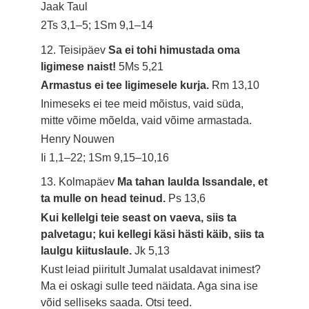
Jaak Taul
2Ts 3,1–5; 1Sm 9,1–14
12. Teisipäev
Sa ei tohi himustada oma
ligimese naist!
5Ms 5,21
Armastus ei tee ligimesele kurja.
Rm 13,10
Inimeseks ei tee meid mõistus, vaid süda,
mitte võime mõelda, vaid võime armastada.
Henry Nouwen
Ii 1,1–22; 1Sm 9,15–10,16
13. Kolmapäev
Ma tahan laulda Issandale, et
ta mulle on head teinud.
Ps 13,6
Kui kellelgi teie seast on vaeva, siis ta
palvetagu; kui kellegi käsi hästi käib, siis ta
laulgu kiituslaule.
Jk 5,13
Kust leiad piiritult Jumalat usaldavat inimest?
Ma ei oskagi sulle teed näidata. Aga sina ise
võid selliseks saada. Otsi teed.