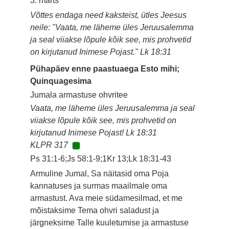
3. märts
Võttes endaga need kaksteist, ütles Jeesus
neile: "Vaata, me läheme üles Jeruusalemma
ja seal viiakse lõpule kõik see, mis prohvetid
on kirjutanud Inimese Pojast." Lk 18:31
Pühapäev enne paastuaega Esto mihi;
Quinquagesima
Jumala armastuse ohvritee
Vaata, me läheme üles Jeruusalemma ja seal
viiakse lõpule kõik see, mis prohvetid on
kirjutanud Inimese Pojast! Lk 18:31
KLPR 317
Ps 31:1-6;Js 58:1-9;1Kr 13;Lk 18:31-43
Armuline Jumal, Sa näitasid oma Poja
kannatuses ja surmas maailmale oma
armastust. Ava meie südamesilmad, et me
mõistaksime Tema ohvri saladust ja
järgneksime Talle kuuletumise ja armastuse