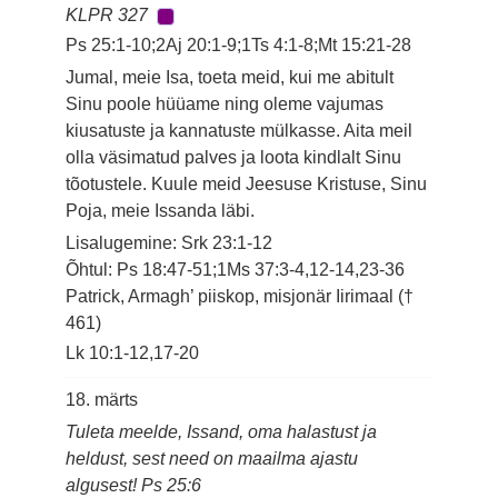
KLPR 327
Ps 25:1-10;2Aj 20:1-9;1Ts 4:1-8;Mt 15:21-28
Jumal, meie Isa, toeta meid, kui me abitult
Sinu poole hüüame ning oleme vajumas
kiusatuste ja kannatuste mülkasse. Aita meil
olla väsimatud palves ja loota kindlalt Sinu
tõotustele. Kuule meid Jeesuse Kristuse, Sinu
Poja, meie Issanda läbi.
Lisalugemine: Srk 23:1-12
Õhtul: Ps 18:47-51;1Ms 37:3-4,12-14,23-36
Patrick, Armagh’ piiskop, misjonär Iirimaal (†
461)
Lk 10:1-12,17-20
18. märts
Tuleta meelde, Issand, oma halastust ja
heldust, sest need on maailma ajastu
algusest! Ps 25:6