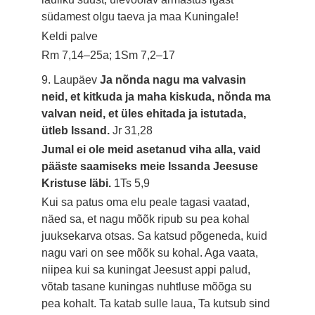
südamest olgu taeva ja maa Kuningale!
Keldi palve
Rm 7,14–25a; 1Sm 7,2–17
9. Laupäev
Ja nõnda nagu ma valvasin
neid, et kitkuda ja maha kiskuda, nõnda ma
valvan neid, et üles ehitada ja istutada,
ütleb Issand.
Jr 31,28
Jumal ei ole meid asetanud viha alla, vaid
pääste saamiseks meie Issanda Jeesuse
Kristuse läbi.
1Ts 5,9
Kui sa patus oma elu peale tagasi vaatad,
näed sa, et nagu mõõk ripub su pea kohal
juuksekarva otsas. Sa katsud põgeneda, kuid
nagu vari on see mõõk su kohal. Aga vaata,
niipea kui sa kuningat Jeesust appi palud,
võtab tasane kuningas nuhtluse mõõga su
pea kohalt. Ta katab sulle laua, Ta kutsub sind