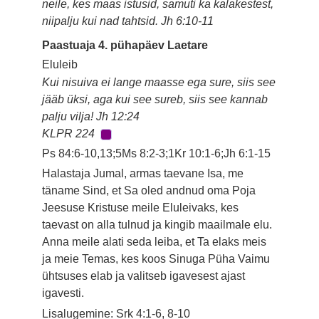
neile, kes maas istusid, samuti ka kalakestest,
niipalju kui nad tahtsid. Jh 6:10-11
Paastuaja 4. pühapäev Laetare
Eluleib
Kui nisuiva ei lange maasse ega sure, siis see
jääb üksi, aga kui see sureb, siis see kannab
palju vilja! Jh 12:24
KLPR 224
Ps 84:6-10,13;5Ms 8:2-3;1Kr 10:1-6;Jh 6:1-15
Halastaja Jumal, armas taevane Isa, me
täname Sind, et Sa oled andnud oma Poja
Jeesuse Kristuse meile Eluleivaks, kes
taevast on alla tulnud ja kingib maailmale elu.
Anna meile alati seda leiba, et Ta elaks meis
ja meie Temas, kes koos Sinuga Püha Vaimu
ühtsuses elab ja valitseb igavesest ajast
igavesti.
Lisalugemine: Srk 4:1-6, 8-10