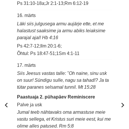
Ps 31:10-18a;Jr 2:1-13;Rm 6:12-19
16. märts
Läki siis julgusega armu aujärje ette, et me
halastust saaksime ja armu abiks leiaksime
parajal ajal! Hb 4:16
Ps 42:7-12;Ilm 20:1-6;
Õhtul: Ps 18:47-51;1Sm 4:1-11
17. märts
Siis Jeesus vastas talle: "Oh naine, sinu usk
on suur! Sündigu sulle, nagu sa tahad!? Ja ta
tütar paranes selsamal tunnil. Mt 15:28
Paastuaja 2. pühapäev Reminiscere
Palve ja usk
Jumal teeb nähtavaks oma armastuse meie
vastu sellega, et Kristus suri meie eest, kui me
olime alles patused. Rm 5:8