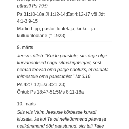
pärast! Ps 79:9
Ps 31:10-18a;Jl 1:12-14;Est 4:12-17 või Jdt
4:1-3,9-15
Martin Lipp, pastor, luuletaja, kiriku– ja
kultuuriloolane († 1923)
9. märts
Jeesus ütleb: "Kui te paastute, siis ärge olge
kurvanäolised nagu silmakirjatsejad, sest
nemad teevad oma palge näotuks, et näidata
inimestele oma paastumist." Mt 6:16
Ps 42:7-12;Esr 8:21-23;
Õhtul: Ps 18:47-51;5Ms 8:11-18a
10. märts
Siis viis Vaim Jeesuse kõrbesse kuradi
kiusata. Ja kui Ta oli nelikümmend päeva ja
nelikümmend ööd paastunud, siis tuli Talle