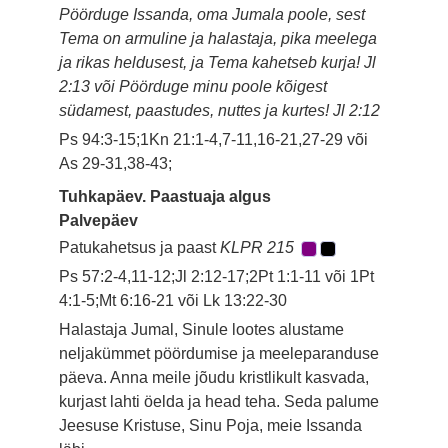
Pöörduge Issanda, oma Jumala poole, sest
Tema on armuline ja halastaja, pika meelega
ja rikas heldusest, ja Tema kahetseb kurja! Jl
2:13 või Pöörduge minu poole kõigest
südamest, paastudes, nuttes ja kurtes! Jl 2:12
Ps 94:3-15;1Kn 21:1-4,7-11,16-21,27-29 või
As 29-31,38-43;
Tuhkapäev. Paastuaja algus
Palvepäev
Patukahetsus ja paast
KLPR 215
Ps 57:2-4,11-12;Jl 2:12-17;2Pt 1:1-11 või 1Pt
4:1-5;Mt 6:16-21 või Lk 13:22-30
Halastaja Jumal, Sinule lootes alustame
neljakümmet pöördumise ja meeleparanduse
päeva. Anna meile jõudu kristlikult kasvada,
kurjast lahti öelda ja head teha. Seda palume
Jeesuse Kristuse, Sinu Poja, meie Issanda