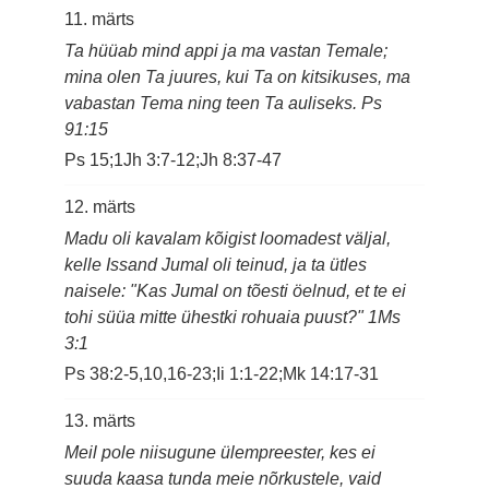
11. märts
Ta hüüab mind appi ja ma vastan Temale;
mina olen Ta juures, kui Ta on kitsikuses, ma
vabastan Tema ning teen Ta auliseks. Ps
91:15
Ps 15;1Jh 3:7-12;Jh 8:37-47
12. märts
Madu oli kavalam kõigist loomadest väljal,
kelle Issand Jumal oli teinud, ja ta ütles
naisele: "Kas Jumal on tõesti öelnud, et te ei
tohi süüa mitte ühestki rohuaia puust?" 1Ms
3:1
Ps 38:2-5,10,16-23;Ii 1:1-22;Mk 14:17-31
13. märts
Meil pole niisugune ülempreester, kes ei
suuda kaasa tunda meie nõrkustele, vaid