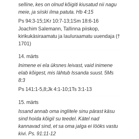
selline, kes on olnud kõigiti kiusatud nii nagu
meie, ja siiski ilma patuta. Hb 4:15
Ps 94:3-15;1Kr 10:7-13;1Sm 18:6-16
Joachim Salemann, Tallinna piiskop,
kirikukäsiraamatu ja lauluraamatu uuendaja (†
1701)
14. märts
Inimene ei ela üksnes leivast, vaid inimene
elab kõigest, mis lähtub Issanda suust. 5Ms
8:3
Ps 141:1-5,8;Jk 4:1-10;1Ts 3:1-13
15. märts
Issand annab oma inglitele sinu pärast käsu
sind hoida kõigil su teedel. Kätel nad
kannavad sind, et sa oma jalga ei lööks vastu
kivi. Ps. 91:11-12