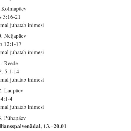
. Kolmapäev
s 3:16-21
mal juhatab inimesi
0. Neljapäev
b 12:1-17
mal juhatab inimesi
1. Reede
Pt 5:1-14
mal juhatab inimesi
2. Laupäev
 4:1-4
mal juhatab inimesi
3. Pühapäev
lliansspalvenädal, 13.–20.01