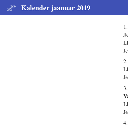
Kalender jaanuar 2019
1.
J
L
Je
2
L
Je
3
V
L
Je
4