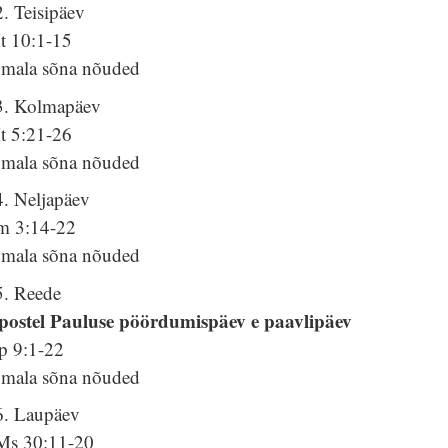
. Teisipäev
t 10:1-15
umala sõna nõuded
3. Kolmapäev
t 5:21-26
umala sõna nõuded
4. Neljapäev
lm 3:14-22
umala sõna nõuded
5. Reede
postel Pauluse pöördumispäev e paavlipäev
p 9:1-22
umala sõna nõuded
6. Laupäev
Ms 30:11-20