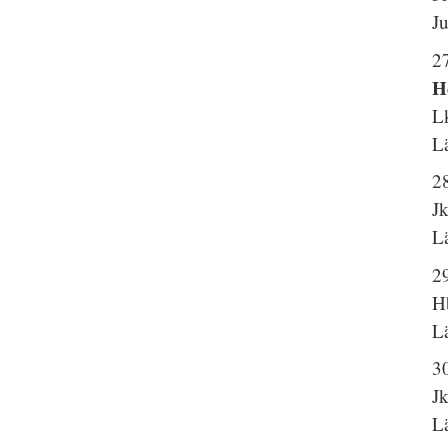
J
2
H
L
Lä
2
J
Lä
29
H
Lä
3
J
Lä