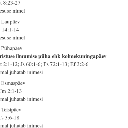
t 8:23-27
esuse nimel
. Laupäev
h 14:1-14
esuse nimel
. Pühapäev
ristuse ilmumise püha ehk kolmekuningapäev
 2:1-12; Js 60:1-6; Ps 72:1-13; Ef 3:2-6
mal juhatab inimesi
. Esmaspäev
Tm 2:1-13
mal juhatab inimesi
 Teisipäev
Ts 3:6-18
mal juhatab inimesi