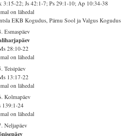
k 3:15-22; Js 42:1-7; Ps 29:1-10; Ap 10:34-38
umal on lähedal
ntsla EKB Kogudus, Pärnu Sool ja Valgus Kogudus
4. Esmaspäev
aliharjapäev
Ms 28:10-22
umal on lähedal
. Teisipäev
Ms 13:17-22
umal on lähedal
6. Kolmapäev
s 139:1-24
umal on lähedal
7. Neljapäev
õnisepäev