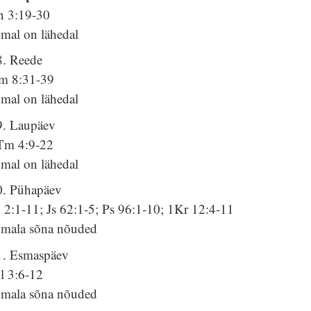
n 3:19-30
umal on lähedal
8. Reede
m 8:31-39
umal on lähedal
9. Laupäev
Tm 4:9-22
umal on lähedal
0. Pühapäev
 2:1-11; Js 62:1-5; Ps 96:1-10; 1Kr 12:4-11
umala sõna nõuded
1. Esmaspäev
l 3:6-12
umala sõna nõuded