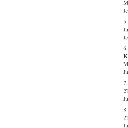
M
Je
5
J
Je
6
K
Mt
Ju
7
2
Ju
8.
2
Ju