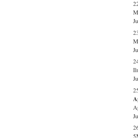
22
M
J
2
M
J
2
I
J
2
A
A
J
2
5