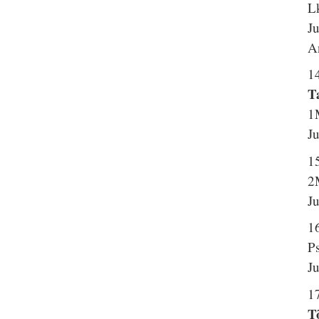
L
J
A
1
T
1
J
15
2
J
1
P
J
1
T