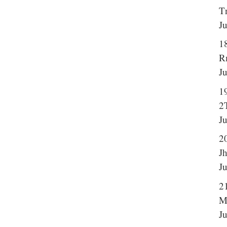
T
J
1
R
J
1
2
J
2
Jh
J
2
M
J