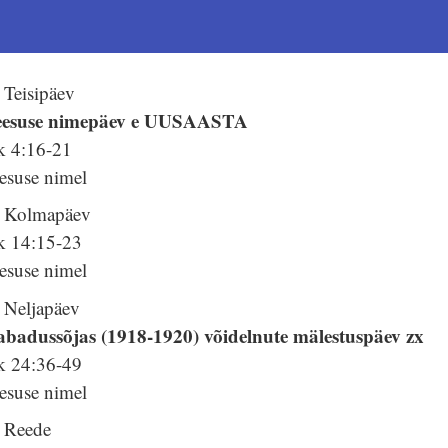
 Teisipäev
eesuse nimepäev e UUSAASTA
k 4:16-21
esuse nimel
. Kolmapäev
k 14:15-23
esuse nimel
. Neljapäev
abadussõjas (1918-1920) võidelnute mälestuspäev zx
k 24:36-49
esuse nimel
. Reede