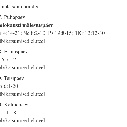
umala sõna nõuded
7. Pühapäev
olokausti mälestuspäev
k 4:14-21; Ne 8:2-10; Ps 19:8-15; 1Kr 12:12-30
bikatsumised eluteel
8. Esmaspäev
k 5:7-12
bikatsumised eluteel
. Teisipäev
b 6:1-20
bikatsumised eluteel
0. Kolmapäev
k 1:1-18
bikatsumised eluteel