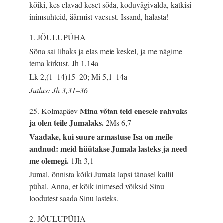
kõiki, kes elavad keset sõda, koduvägivalda, katkisi
inimsuhteid, äärmist vaesust. Issand, halasta!
1. JÕULUPÜHA
Sõna sai lihaks ja elas meie keskel, ja me nägime
tema kirkust.
Jh 1,14a
Lk 2,(1–14)15–20; Mi 5,1–14a
Jutlus: Jh 3,31–36
Mina võtan teid enesele rahvaks
25. Kolmapäev
ja olen teile Jumalaks.
2Ms 6,7
Vaadake, kui suure armastuse Isa on meile
andnud: meid hüütakse Jumala lasteks ja need
me olemegi.
1Jh 3,1
Jumal, õnnista kõiki Jumala lapsi tänasel kallil
pühal. Anna, et kõik inimesed võiksid Sinu
loodutest saada Sinu lasteks.
2. JÕULUPÜHA