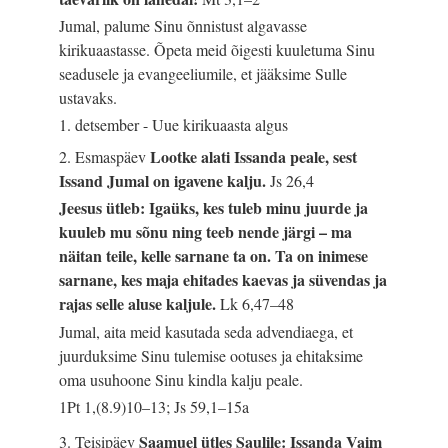
Jumal, palume Sinu õnnistust algavasse
kirikuaastasse. Õpeta meid õigesti kuuletuma Sinu
seadusele ja evangeeliumile, et jääksime Sulle
ustavaks.
1. detsember - Uue kirikuaasta algus
Lootke alati Issanda peale, sest
2. Esmaspäev
Issand Jumal on igavene kalju.
Js 26,4
Jeesus ütleb: Igaüks, kes tuleb minu juurde ja
kuuleb mu sõnu ning teeb nende järgi – ma
näitan teile, kelle sarnane ta on. Ta on inimese
sarnane, kes maja ehitades kaevas ja süvendas ja
rajas selle aluse kaljule.
Lk 6,47–48
Jumal, aita meid kasutada seda advendiaega, et
juurduksime Sinu tulemise ootuses ja ehitaksime
oma usuhoone Sinu kindla kalju peale.
1Pt 1,(8.9)10–13; Js 59,1–15a
Saamuel ütles Saulile: Issanda Vaim
3. Teisipäev