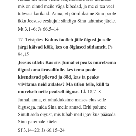
mis on olnud meile väga kibedad, ja me ei tea veel
tulevasi karikaid. Anna, et pöörduksime Sinu poole
ikka Jeesuse eeskujul: sündigu Sinu tahtmise järele.
Mt 3,1–6; Js 66,5–14
Kohus taotleb jälle õigust ja selle
17. Teisipäev
järgi käivad kõik, kes on õiglased südamelt.
Ps
94,15
Jeesus ütleb: Kas siis Jumal ei peaks muretsema
õigust oma äravalituile, kes tema poole
kisendavad päevad ja ööd, kas ta peaks
viivitama neid aidates? Ma ütlen teile, küll ta
muretseb neile peatselt õiguse.
Lk 18,7–8
Jumal, anna, et rahulduksime maises elus selle
õigusega, mida Sina meile annad. Eriti palume
Sinult seda õigust, mis lubab meil igavikus pääseda
Sinu paremale käele.
Sf 3,14–20; Js 66,15–24