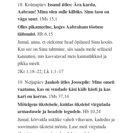
Issand ütles: Ära karda,
18. Kolmapäev
Aabram! Mina olen sulle kilbiks. Sinu tasu on
väga suur.
1Ms 15,1
Olles pikameelne, koges Aabraham tõotuse
täitumist.
Hb 6,15
Jumal, anna, et oleksime head õpilased Sinu koolis.
Kui see on Sinu tahtmine, siis saada meile selliseid
kannatusi, mis kasvatavad meis kannatlikkust ja
pikka meelt.
2Kr 1,18–22; Lk 1,1–17
Jaakob ütles Joosepile: Mine ometi
19. Neljapäev
vaatama, kas su vendade käsi käib hästi ja kas
kari on korras.
1Ms 37,14
Mõtelgem üksteisele, kuidas üksteist virgutada
armastusele ja headele tegudele.
Hb 10,24
Jumal, kõrvalda usklike vahelt vihavaen, kadedus ja
soovimatus üksteist mõista. Lase meil virgutada