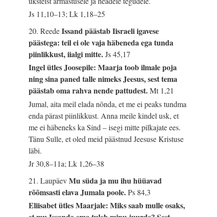
üksteist armastusele ja headele tegudele.
Js 11,10–13; Lk 1,18–25
Issand päästab Iisraeli igavese
20. Reede
päästega: teil ei ole vaja häbeneda ega tunda
piinlikkust, iialgi mitte.
Js 45,17
Ingel ütles Joosepile: Maarja toob ilmale poja
ning sina paned talle nimeks Jeesus, sest tema
päästab oma rahva nende pattudest.
Mt 1,21
Jumal, aita meil elada nõnda, et me ei peaks tundma
enda pärast piinlikkust. Anna meile kindel usk, et
me ei häbeneks ka Sind – isegi mitte pilkajate ees.
Tänu Sulle, et oled meid päästnud Jeesuse Kristuse
läbi.
Jr 30,8–11a; Lk 1,26–38
Mu süda ja mu ihu hüüavad
21. Laupäev
rõõmsasti elava Jumala poole.
Ps 84,3
Eliisabet ütles Maarjale: Miks saab mulle osaks,
et mu Issanda ema tuleb minu juurde? Sest