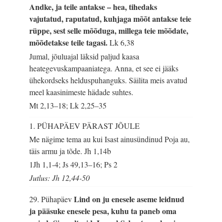
Andke, ja teile antakse – hea, tihedaks
vajutatud, raputatud, kuhjaga mõõt antakse teie
rüppe, sest selle mõõduga, millega teie mõõdate,
mõõdetakse teile tagasi.
Lk 6,38
Jumal, jõuluajal läksid paljud kaasa
heategevuskampaaniatega. Anna, et see ei jääks
ühekordseks helduspuhanguks. Säilita meis avatud
meel kaasinimeste hädade suhtes.
Mt 2,13–18; Lk 2,25–35
1. PÜHAPÄEV PÄRAST JÕULE
Me nägime tema au kui Isast ainusündinud Poja au,
täis armu ja tõde.
Jh 1,14b
1Jh 1,1-4; Js 49,13–16; Ps 2
Jutlus: Jh 12,44-50
Lind on ju enesele aseme leidnud
29. Pühapäev
ja pääsuke enesele pesa, kuhu ta paneb oma