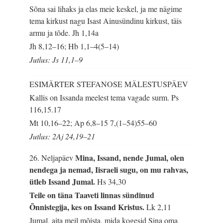
Sõna sai lihaks ja elas meie keskel, ja me nägime
tema kirkust nagu Isast Ainusündinu kirkust, täis
armu ja tõde.
Jh 1,14a
Jh 8,12–16; Hb 1,1–4(5–14)
Jutlus: Js 11,1–9
ESIMÄRTER STEFANOSE MÄLESTUSPÄEV
Kallis on Issanda meelest tema vagade surm.
Ps
116,15.17
Mt 10,16–22; Ap 6,8–15 7,(1–54)55–60
Jutlus: 2Aj 24,19–21
Mina, Issand, nende Jumal, olen
26. Neljapäev
nendega ja nemad, Iisraeli sugu, on mu rahvas,
ütleb Issand Jumal.
Hs 34,30
Teile on täna Taaveti linnas sündinud
Õnnistegija, kes on Issand Kristus.
Lk 2,11
Jumal, aita meil mõista, mida kogesid Sina oma