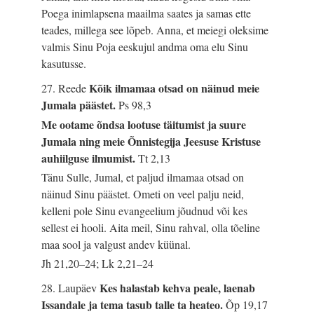
Poega inimlapsena maailma saates ja samas ette
teades, millega see lõpeb. Anna, et meiegi oleksime
valmis Sinu Poja eeskujul andma oma elu Sinu
kasutusse.
Kõik ilmamaa otsad on näinud meie
27. Reede
Jumala päästet.
Ps 98,3
Me ootame õndsa lootuse täitumist ja suure
Jumala ning meie Õnnistegija Jeesuse Kristuse
auhiilguse ilmumist.
Tt 2,13
Tänu Sulle, Jumal, et paljud ilmamaa otsad on
näinud Sinu päästet. Ometi on veel palju neid,
kelleni pole Sinu evangeelium jõudnud või kes
sellest ei hooli. Aita meil, Sinu rahval, olla tõeline
maa sool ja valgust andev küünal.
Jh 21,20–24; Lk 2,21–24
Kes halastab kehva peale, laenab
28. Laupäev
Issandale ja tema tasub talle ta heateo.
Õp 19,17