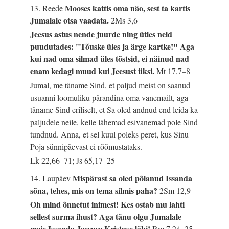
Mooses kattis oma näo, sest ta kartis
13. Reede
Jumalale otsa vaadata.
2Ms 3,6
Jeesus astus nende juurde ning ütles neid
puudutades: "Tõuske üles ja ärge kartke!" Aga
kui nad oma silmad üles tõstsid, ei näinud nad
enam kedagi muud kui Jeesust üksi.
Mt 17,7–8
Jumal, me täname Sind, et paljud meist on saanud
usuanni loomuliku pärandina oma vanemailt, aga
täname Sind eriliselt, et Sa oled andnud end leida ka
paljudele neile, kelle lähemad esivanemad pole Sind
tundnud. Anna, et sel kuul poleks peret, kus Sinu
Poja sünnipäevast ei rõõmustataks.
Lk 22,66–71; Js 65,17–25
Mispärast sa oled põlanud Issanda
14. Laupäev
sõna, tehes, mis on tema silmis paha?
2Sm 12,9
Oh mind õnnetut inimest! Kes ostab mu lahti
sellest surma ihust? Aga tänu olgu Jumalale
meie Issanda Jeesuse Kristuse läbi!
Rm 7,24–25