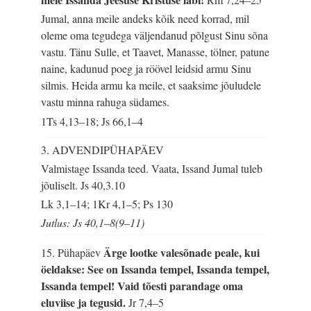
Jumal, anna meile andeks kõik need korrad, mil
oleme oma tegudega väljendanud põlgust Sinu sõna
vastu. Tänu Sulle, et Taavet, Manasse, tölner, patune
naine, kadunud poeg ja röövel leidsid armu Sinu
silmis. Heida armu ka meile, et saaksime jõuludele
vastu minna rahuga südames.
1Ts 4,13–18; Js 66,1–4
3. ADVENDIPÜHAPÄEV
Valmistage Issanda teed. Vaata, Issand Jumal tuleb
jõuliselt.
Js 40,3.10
Lk 3,1–14; 1Kr 4,1–5; Ps 130
Jutlus: Js 40,1–8(9–11)
Ärge lootke valesõnade peale, kui
15. Pühapäev
öeldakse: See on Issanda tempel, Issanda tempel,
Issanda tempel! Vaid tõesti parandage oma
eluviise ja tegusid.
Jr 7,4–5