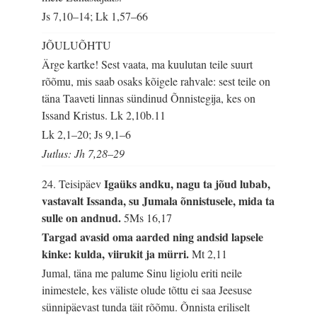
Js 7,10–14; Lk 1,57–66
JÕULUÕHTU
Ärge kartke! Sest vaata, ma kuulutan teile suurt
rõõmu, mis saab osaks kõigele rahvale: sest teile on
täna Taaveti linnas sündinud Õnnistegija, kes on
Issand Kristus.
Lk 2,10b.11
Lk 2,1–20; Js 9,1–6
Jutlus: Jh 7,28–29
Igaüks andku, nagu ta jõud lubab,
24. Teisipäev
vastavalt Issanda, su Jumala õnnistusele, mida ta
sulle on andnud.
5Ms 16,17
Targad avasid oma aarded ning andsid lapsele
kinke: kulda, viirukit ja mürri.
Mt 2,11
Jumal, täna me palume Sinu ligiolu eriti neile
inimestele, kes väliste olude tõttu ei saa Jeesuse
sünnipäevast tunda täit rõõmu. Õnnista eriliselt