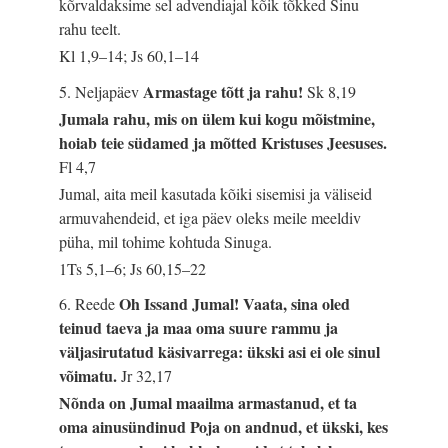
kõrvaldaksime sel advendiajal kõik tõkked Sinu
rahu teelt.
Kl 1,9–14; Js 60,1–14
Armastage tõtt ja rahu!
5. Neljapäev
Sk 8,19
Jumala rahu, mis on ülem kui kogu mõistmine,
hoiab teie südamed ja mõtted Kristuses Jeesuses.
Fl 4,7
Jumal, aita meil kasutada kõiki sisemisi ja väliseid
armuvahendeid, et iga päev oleks meile meeldiv
püha, mil tohime kohtuda Sinuga.
1Ts 5,1–6; Js 60,15–22
Oh Issand Jumal! Vaata, sina oled
6. Reede
teinud taeva ja maa oma suure rammu ja
väljasirutatud käsivarrega: ükski asi ei ole sinul
võimatu.
Jr 32,17
Nõnda on Jumal maailma armastanud, et ta
oma ainusündinud Poja on andnud, et ükski, kes