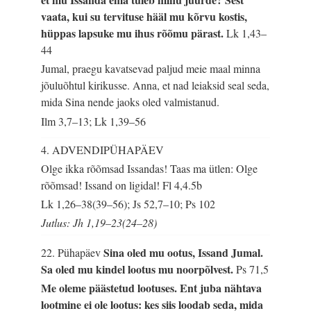
vaata, kui su tervituse hääl mu kõrvu kostis,
hüppas lapsuke mu ihus rõõmu pärast.
Lk 1,43–
44
Jumal, praegu kavatsevad paljud meie maal minna
jõuluõhtul kirikusse. Anna, et nad leiaksid seal seda,
mida Sina nende jaoks oled valmistanud.
Ilm 3,7–13; Lk 1,39–56
4. ADVENDIPÜHAPÄEV
Olge ikka rõõmsad Issandas! Taas ma ütlen: Olge
rõõmsad! Issand on ligidal!
Fl 4,4.5b
Lk 1,26–38(39–56); Js 52,7–10; Ps 102
Jutlus: Jh 1,19–23(24–28)
Sina oled mu ootus, Issand Jumal.
22. Pühapäev
Sa oled mu kindel lootus mu noorpõlvest.
Ps 71,5
Me oleme päästetud lootuses. Ent juba nähtava
lootmine ei ole lootus: kes siis loodab seda, mida