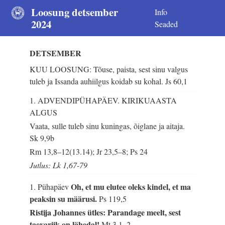
Loosung detsember
Info
2024
Seaded
DETSEMBER
KUU LOOSUNG: Tõuse, paista, sest sinu valgus
tuleb ja Issanda auhiilgus koidab su kohal.
Js 60,1
1. ADVENDIPÜHAPÄEV. KIRIKUAASTA
ALGUS
Vaata, sulle tuleb sinu kuningas, õiglane ja aitaja.
Sk 9,9b
Rm 13,8–12(13.14); Jr 23,5–8; Ps 24
Jutlus: Lk 1,67-79
Oh, et mu elutee oleks kindel, et ma
1. Pühapäev
peaksin su määrusi.
Ps 119,5
Ristija Johannes ütles: Parandage meelt, sest
taevariik on lähedal!
Mt 3,1–2