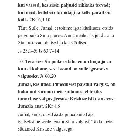
kui vaesed, kes siiski paljusid rikkaks teevad;
kui need, kellel ei ole midagi ja kelle päralt on
kõik.
2Kr 6,4.10
Tänu Sulle, Jumal, et tohime igas kitsikuses otsida
pelgupaika Sinu juures. Anna meile siis jõudu olla
Sinu ustavad abilised ja kaastöölised.
Js 25,1–5; Js 63,7–14
Su päike ei lähe enam looja ja su
10. Teisipäev
kuu ei kahane, sest Issand on sulle igaveseks
valguseks.
Js 60,20
Jumal, kes ütles: Pimedusest paistku valgus!, on
hakanud särama meie südames, et tekiks
tunnetuse valgus Jeesuse Kristuse isikus olevast
Jumala aust.
2Kr 4,6
Jumal, anna, et sel aasta pimedaimal ajal
igatseksime veelgi enam Sinu valgust. Täida meie
südamed Kristuse valgusega.