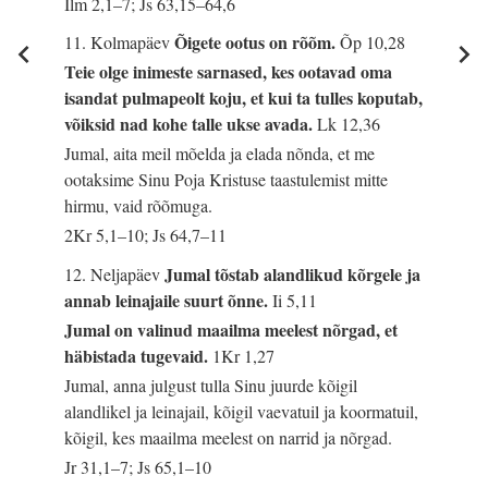
Ilm 2,1–7; Js 63,15–64,6
Õigete ootus on rõõm.
11. Kolmapäev
Õp 10,28
Teie olge inimeste sarnased, kes ootavad oma
isandat pulmapeolt koju, et kui ta tulles koputab,
võiksid nad kohe talle ukse avada.
Lk 12,36
Jumal, aita meil mõelda ja elada nõnda, et me
ootaksime Sinu Poja Kristuse taastulemist mitte
hirmu, vaid rõõmuga.
2Kr 5,1–10; Js 64,7–11
Jumal tõstab alandlikud kõrgele ja
12. Neljapäev
annab leinajaile suurt õnne.
Ii 5,11
Jumal on valinud maailma meelest nõrgad, et
häbistada tugevaid.
1Kr 1,27
Jumal, anna julgust tulla Sinu juurde kõigil
alandlikel ja leinajail, kõigil vaevatuil ja koormatuil,
kõigil, kes maailma meelest on narrid ja nõrgad.
Jr 31,1–7; Js 65,1–10