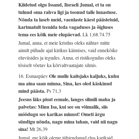
Kiidetud olgu Issand, Iisraeli Jumal, et ta on
tulnud oma rahva ligi ja toonud talle lunastuse.
Nõnda ta laseb meid, vaenlaste käest päästetuid,
kartmatult teenida teda vagaduses ja õigluses
tema ees kõik meie elupäevad.
Lk 1,68.74.75
Jumal, anna, et meie kristlus oleks nähtav mitte
ainult pühade ajal kirikus käimises, vaid ennekõike
eluviisides ja tegudes. Anna, et ristikogudus oleks
tõsiselt võetav ka kõrvaltvaatajate silmis.
Ole mulle kaitsjaks kaljuks, kuhu
16. Esmaspäev
ma aina saan minna, Sina, kes oled käskinud
mind päästa.
Ps 71,3
Jeesus läks pisut eemale, langes silmili maha ja
palvetas: Minu Isa, kui see on võimalik, siis
möödugu see karikas minust! Ometi ärgu
sündigu nõnda, nagu mina tahan, vaid nii nagu
sina!
Mt 26,39
Jumal, me kõik oleme tühjendanud elus karikaid,