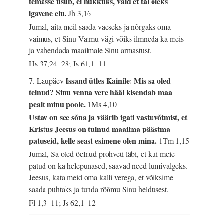
temasse usub, ei hukkuks, vaid et tal oleks
igavene elu.
Jh 3,16
Jumal, aita meil saada vaeseks ja nõrgaks oma
vaimus, et Sinu Vaimu vägi võiks ilmneda ka meis
ja vahendada maailmale Sinu armastust.
Hs 37,24–28; Js 61,1–11
Issand ütles Kainile: Mis sa oled
7. Laupäev
teinud? Sinu venna vere hääl kisendab maa
pealt minu poole.
1Ms 4,10
Ustav on see sõna ja väärib igati vastuvõtmist, et
Kristus Jeesus on tulnud maailma päästma
patuseid, kelle seast esimene olen mina.
1Tm 1,15
Jumal, Sa oled öelnud prohveti läbi, et kui meie
patud on ka helepunased, saavad need lumivalgeks.
Jeesus, kata meid oma kalli verega, et võiksime
saada puhtaks ja tunda rõõmu Sinu heldusest.
Fl 1,3–11; Js 62,1–12