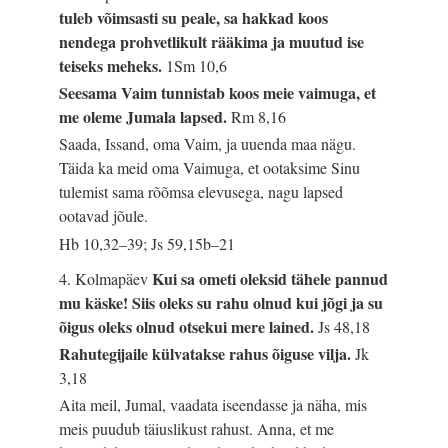
tuleb võimsasti su peale, sa hakkad koos
nendega prohvetlikult rääkima ja muutud ise
teiseks meheks.
1Sm 10,6
Seesama Vaim tunnistab koos meie vaimuga, et
me oleme Jumala lapsed.
Rm 8,16
Saada, Issand, oma Vaim, ja uuenda maa nägu.
Täida ka meid oma Vaimuga, et ootaksime Sinu
tulemist sama rõõmsa elevusega, nagu lapsed
ootavad jõule.
Hb 10,32–39; Js 59,15b–21
Kui sa ometi oleksid tähele pannud
4. Kolmapäev
mu käske! Siis oleks su rahu olnud kui jõgi ja su
õigus oleks olnud otsekui mere lained.
Js 48,18
Rahutegijaile külvatakse rahus õiguse vilja.
Jk
3,18
Aita meil, Jumal, vaadata iseendasse ja näha, mis
meis puudub täiuslikust rahust. Anna, et me