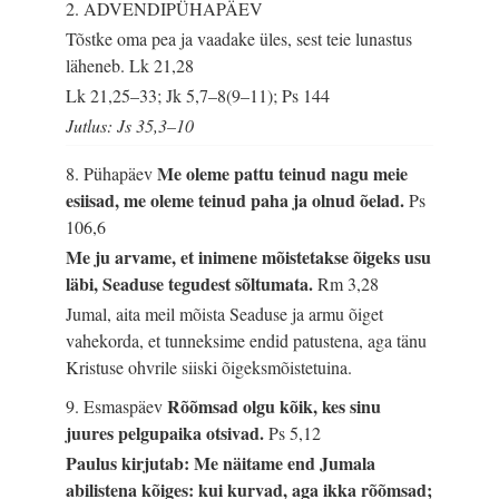
2. ADVENDIPÜHAPÄEV
Tõstke oma pea ja vaadake üles, sest teie lunastus
läheneb.
Lk 21,28
Lk 21,25–33; Jk 5,7–8(9–11); Ps 144
Jutlus: Js 35,3–10
Me oleme pattu teinud nagu meie
8. Pühapäev
esiisad, me oleme teinud paha ja olnud õelad.
Ps
106,6
Me ju arvame, et inimene mõistetakse õigeks usu
läbi, Seaduse tegudest sõltumata.
Rm 3,28
Jumal, aita meil mõista Seaduse ja armu õiget
vahekorda, et tunneksime endid patustena, aga tänu
Kristuse ohvrile siiski õigeksmõistetuina.
Rõõmsad olgu kõik, kes sinu
9. Esmaspäev
juures pelgupaika otsivad.
Ps 5,12
Paulus kirjutab: Me näitame end Jumala
abilistena kõiges: kui kurvad, aga ikka rõõmsad;