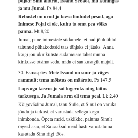
pojad: Sinu altarid, Issand Sebaot, mu kuningas
ja mu Jumal.
Ps 84,4
Rebastel on urud ja taeva lindudel pesad, aga
Inimese Pojal ei ole, kuhu ta oma pea võiks
panna.
Mt 8,20
Jumal, pane inimestele südamele, et nad jõuluõhtul
täitunud pühakodasid taas tühjaks ei jätaks. Anna
kõigi jõulukirikuliste südameisse tahet minna
kirikusse otsima seda, mida ei saa kusagilt mujalt.
Meie Issand on suur ja vägev
30. Esmaspäev
rammult; tema mõistus on määratu.
Ps 147,5
Laps aga kasvas ja sai tugevaks ning täitus
tarkusega. Ja Jumala arm oli tema peal.
Lk 2,40
Kõigeväeline Jumal, tänu Sulle, et Sinul on varuks
jõudu ja tarkust, et varustada sellega kogu
inimkonda. Õpeta meid, usklikke, paluma Sinult
õigeid asju, et Sa saaksid meid hästi varustatuina
kasutada Sinu riigi töös.