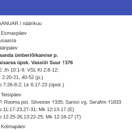
AANUAR / näärikuu
. Esmaspäev
usaasta
ääripäev
ssanda ümberlõikamise p.
aisarea üpsk. Vassiili Suur †376
 Jh 10:1-9. VSL Kl 2:8-12;
 2:20-21, 40-52 (p.)
 7:26-8:2; Lk 6:17-23 (üpsk.)
 Teisipäev
. Rooma pst. Silvester †335; Sarovi vg. Serafim †1833
 11:17-23,27-31; Mk 12:13-17 (E)
 12:25-26,13:22-25; Mk 12:18-27 (T)
. Kolmapäev