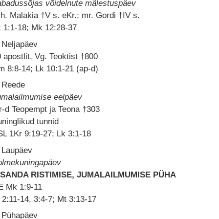
abadussõjas võidelnute mälestuspäev
h. Malakia †V s. eKr.; mr. Gordi †IV s.
 1:1-18; Mk 12:28-37
 Neljapäev
 apostlit, Vg. Teoktist †800
 8:8-14; Lk 10:1-21 (ap-d)
. Reede
umalailmumise eelpäev
r-d Teopempt ja Teona †303
ninglikud tunnid
L 1Kr 9:19-27; Lk 3:1-18
. Laupäev
olmekuningapäev
SSANDA RISTIMISE, JUMALAILMUMISE PÜHA
E Mk 1:9-11
 2:11-14, 3:4-7; Mt 3:13-17
. Pühapäev