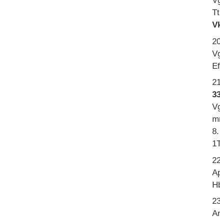
V
Tt
Vk
2
Vg
Ef
2
33
V
mr
8.
1
2
Ap
Hb
23
An