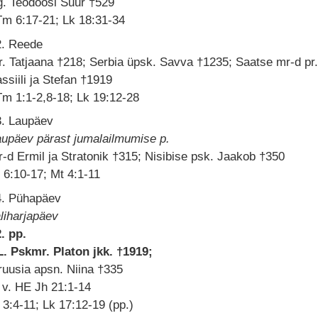
g. Teodoosi Suur †529
Tm 6:17-21; Lk 18:31-34
2. Reede
. Tatjaana †218; Serbia üpsk. Savva †1235; Saatse mr-d pr
ssiili ja Stefan †1919
m 1:1-2,8-18; Lk 19:12-28
3. Laupäev
aupäev pärast jumalailmumise p.
-d Ermil ja Stratonik †315; Nisibise psk. Jaakob †350
 6:10-17; Mt 4:1-11
4. Pühapäev
liharjapäev
. pp.
L. Pskmr. Platon jkk. †1919;
uusia apsn. Niina †335
 v. HE Jh 21:1-14
 3:4-11; Lk 17:12-19 (pp.)