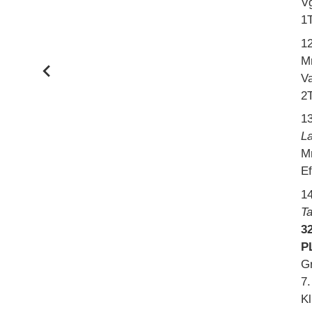
V
1
1
Mr
Va
2T
1
L
Mr
Ef
1
Ta
32
P
Gr
7.
Kl