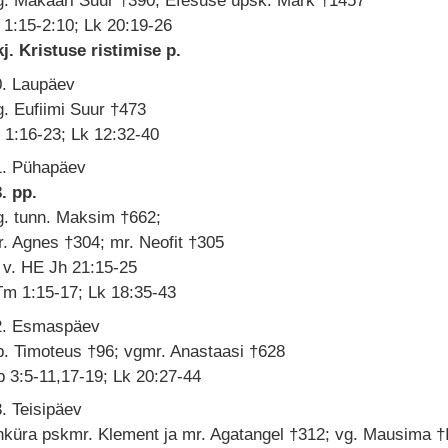
g. Makaari Suur †390; Efesuse üpsk. Mark †1457
 1:15-2:10; Lk 20:19-26
j. Kristuse ristimise p.
0. Laupäev
. Eufiimi Suur †473
 1:16-23; Lk 12:32-40
1. Pühapäev
. pp.
g. tunn. Maksim †662;
. Agnes †304; mr. Neofit †305
 v. HE Jh 21:15-25
Tm 1:15-17; Lk 18:35-43
2. Esmaspäev
. Timoteus †96; vgmr. Anastaasi †628
 3:5-11,17-19; Lk 20:27-44
. Teisipäev
küra pskmr. Klement ja mr. Agatangel †312; vg. Mausima †