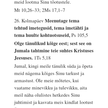
meid lootma Sinu tõotustele.
Mt 10,26–33; 2Ms 17,1–7
Meenutage tema
26. Kolmapäev
tehtud imetegusid, tema imetähti ja
tema huulte kohtuotsuseid,
Ps 105,5
Olge tänulikud kõige eest; sest see on
Jumala tahtmine teie suhtes Kristuses
Jeesuses.
1Ts 5,18
Jumal, kingi meile tänulik süda ja õpeta
meid nägema kõiges Sinu tarkust ja
armastust. Ole meie mõtetes, kui
vaatame minevikku ja tulevikku, aita
meil näha olulistes hetkedes Sinu
juhtimist ja kasvata meis kindlat lootust