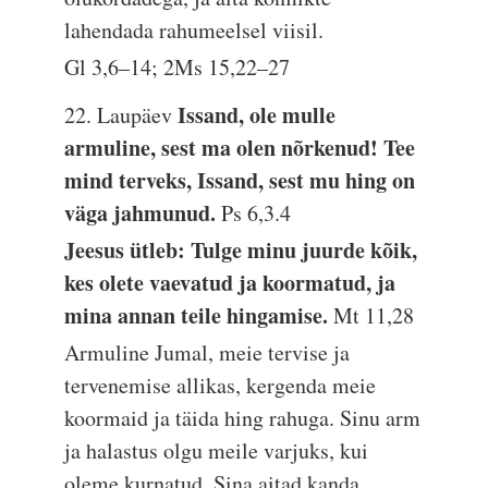
lahendada rahumeelsel viisil.
Gl 3,6–14; 2Ms 15,22–27
Issand, ole mulle
22. Laupäev
armuline, sest ma olen nõrkenud! Tee
mind terveks, Issand, sest mu hing on
väga jahmunud.
Ps 6,3.4
Jeesus ütleb: Tulge minu juurde kõik,
kes olete vaevatud ja koormatud, ja
mina annan teile hingamise.
Mt 11,28
Armuline Jumal, meie tervise ja
tervenemise allikas, kergenda meie
koormaid ja täida hing rahuga. Sinu arm
ja halastus olgu meile varjuks, kui
oleme kurnatud. Sina aitad kanda