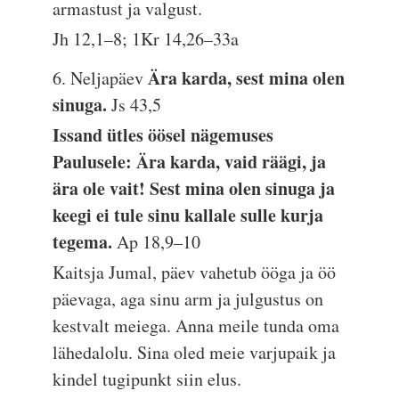
armastust ja valgust.
Jh 12,1–8; 1Kr 14,26–33a
Ära karda, sest mina olen
6. Neljapäev
sinuga.
Js 43,5
Issand ütles öösel nägemuses
Paulusele: Ära karda, vaid räägi, ja
ära ole vait! Sest mina olen sinuga ja
keegi ei tule sinu kallale sulle kurja
tegema.
Ap 18,9–10
Kaitsja Jumal, päev vahetub ööga ja öö
päevaga, aga sinu arm ja julgustus on
kestvalt meiega. Anna meile tunda oma
lähedalolu. Sina oled meie varjupaik ja
kindel tugipunkt siin elus.