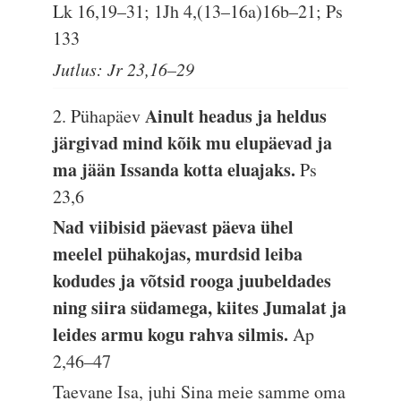
Lk 16,19–31; 1Jh 4,(13–16a)16b–21; Ps
133
Jutlus: Jr 23,16–29
Ainult headus ja heldus
2. Pühapäev
järgivad mind kõik mu elupäevad ja
ma jään Issanda kotta eluajaks.
Ps
23,6
Nad viibisid päevast päeva ühel
meelel pühakojas, murdsid leiba
kodudes ja võtsid rooga juubeldades
ning siira südamega, kiites Jumalat ja
leides armu kogu rahva silmis.
Ap
2,46–47
Taevane Isa, juhi Sina meie samme oma