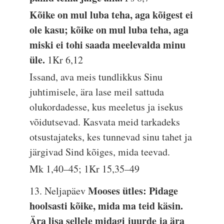
Kõike on mul luba teha, aga kõigest ei
ole kasu; kõike on mul luba teha, aga
miski ei tohi saada meelevalda minu
üle.
1Kr 6,12
Issand, ava meis tundlikkus Sinu
juhtimisele, ära lase meil sattuda
olukordadesse, kus meeletus ja isekus
võidutsevad. Kasvata meid tarkadeks
otsustajateks, kes tunnevad sinu tahet ja
järgivad Sind kõiges, mida teevad.
Mk 1,40–45; 1Kr 15,35–49
Mooses ütles: Pidage
13. Neljapäev
hoolsasti kõike, mida ma teid käsin.
Ära lisa sellele midagi juurde ja ära