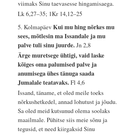
viimaks Sinu taevasesse hingamisaega.
Lk 6,27–35; 1Kr 14,12–25
Kui mu hing nõrkes mu
5. Kolmapäev
sees, mõtlesin ma Issandale ja mu
palve tuli sinu juurde.
Jn 2,8
Ärge muretsege ühtigi, vaid laske
kõiges oma palumised palve ja
anumisega ühes tänuga saada
Jumalale teatavaks.
Fl 4,6
Issand, täname, et oled meile toeks
nõrkushetkedel, annad lohutust ja jõudu.
Sa oled meid kutsunud olema soolaks
maailmale. Pühitse siis meie sõnu ja
tegusid, et need kiirgaksid Sinu