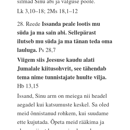
silmad Sinu abi ja valguse poole.
Lk 3,10–18; 2Ms 18,1–12
Issanda peale lootis mu
28. Reede
süda ja ma sain abi. Sellepärast
ilutseb mu süda ja ma tänan teda oma
lauluga.
Ps 28,7
Viigem siis Jeesuse kaudu alati
Jumalale kiitusohvrit, see tähendab
tema nime tunnistajate huulte vilja.
Hb 13,15
Issand, Sinu arm on meiega nii headel
aegadel kui katsumuste keskel. Sa oled
meid õnnistanud rohkem, kui suudame
ette kujutada. Õpeta meid rääkima ja