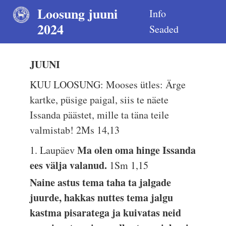
Loosung juuni
Info
2024
Seaded
JUUNI
KUU LOOSUNG: Mooses ütles: Ärge
kartke, püsige paigal, siis te näete
Issanda päästet, mille ta täna teile
valmistab!
2Ms 14,13
Ma olen oma hinge Issanda
1. Laupäev
ees välja valanud.
1Sm 1,15
Naine astus tema taha ta jalgade
juurde, hakkas nuttes tema jalgu
kastma pisaratega ja kuivatas neid