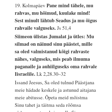
Pane mind tähele, mu
19. Kolmapäev
rahvas, mu hõimud, kuulake mind!
Sest minult lähtub Seadus ja mu õigus
rahvaile valguseks.
Js 51,4
Siimeon ülistas Jumalat ja ütles: Mu
silmad on näinud sinu päästet, mille
sa oled valmistanud kõigi rahvaste
nähes, valguseks, mis peab ilmuma
paganaile ja auhiilguseks oma rahvale
Iisraelile.
Lk 2,28.30–32
Issand Jeesus, Sa oled tulnud Päästjana
meie hädade keskele ja astunud aitajana
meie abitusse. Õpeta meid mõistma
Sinu tahet ja täitma seda rõõmsa