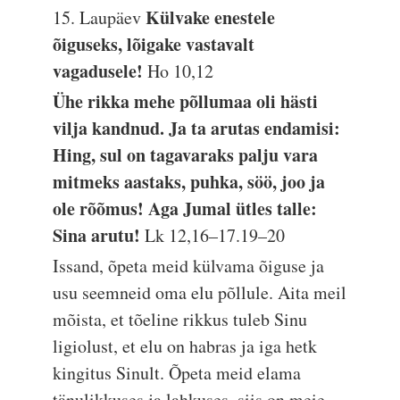
Külvake enestele
15. Laupäev
õiguseks, lõigake vastavalt
vagadusele!
Ho 10,12
Ühe rikka mehe põllumaa oli hästi
vilja kandnud. Ja ta arutas endamisi:
Hing, sul on tagavaraks palju vara
mitmeks aastaks, puhka, söö, joo ja
ole rõõmus! Aga Jumal ütles talle:
Sina arutu!
Lk 12,16–17.19–20
Issand, õpeta meid külvama õiguse ja
usu seemneid oma elu põllule. Aita meil
mõista, et tõeline rikkus tuleb Sinu
ligiolust, et elu on habras ja iga hetk
kingitus Sinult. Õpeta meid elama
tänulikkuses ja lahkuses, siis on meie