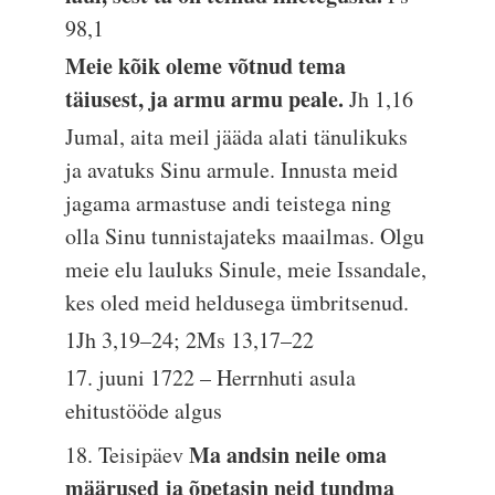
98,1
Meie kõik oleme võtnud tema
täiusest, ja armu armu peale.
Jh 1,16
Jumal, aita meil jääda alati tänulikuks
ja avatuks Sinu armule. Innusta meid
jagama armastuse andi teistega ning
olla Sinu tunnistajateks maailmas. Olgu
meie elu lauluks Sinule, meie Issandale,
kes oled meid heldusega ümbritsenud.
1Jh 3,19–24; 2Ms 13,17–22
17. juuni 1722 – Herrnhuti asula
ehitustööde algus
Ma andsin neile oma
18. Teisipäev
määrused ja õpetasin neid tundma