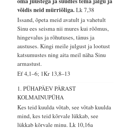
oma juustega ja suudles tema jalgu ja
võidis neid mürriõliga.
Lk 7,38
Issand, õpeta meid avatult ja vahetult
Sinu ees seisma nii mures kui rõõmus,
hingevalus ja rõhutuses, tänus ja
austuses. Kingi meile julgust ja lootust
katsumustes ning aita meil näha Sinu
armastust.
Ef 4,1–6; 1Kr 13,8–13
1. PÜHAPÄEV PÄRAST
KOLMAINUPÜHA
Kes teid kuulda võtab, see võtab kuulda
mind, kes teid kõrvale lükkab, see
lükkab kõrvale minu.
Lk 10,16a