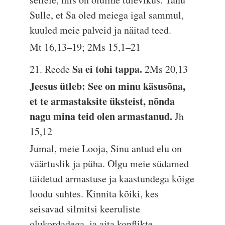
Sulle, et Sa oled meiega igal sammul,
kuuled meie palveid ja näitad teed.
Mt 16,13–19; 2Ms 15,1–21
Sa ei tohi tappa.
21. Reede
2Ms 20,13
Jeesus ütleb: See on minu käsusõna,
et te armastaksite üksteist, nõnda
nagu mina teid olen armastanud.
Jh
15,12
Jumal, meie Looja, Sinu antud elu on
väärtuslik ja püha. Olgu meie südamed
täidetud armastuse ja kaastundega kõige
loodu suhtes. Kinnita kõiki, kes
seisavad silmitsi keeruliste
olukordadega, ja aita konflikte