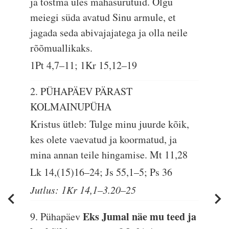
ja tõstma üles mahasurutuid. Olgu
meiegi süda avatud Sinu armule, et
jagada seda abivajajatega ja olla neile
rõõmuallikaks.
1Pt 4,7–11; 1Kr 15,12–19
2. PÜHAPÄEV PÄRAST
KOLMAINUPÜHA
Kristus ütleb: Tulge minu juurde kõik,
kes olete vaevatud ja koormatud, ja
mina annan teile hingamise.
Mt 11,28
Lk 14,(15)16–24; Js 55,1–5; Ps 36
Jutlus: 1Kr 14,1–3.20–25
Eks Jumal näe mu teed ja
9. Pühapäev