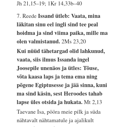
Jh 21,15–19; 1Kr 14,33b–40
Issand ütleb: Vaata, mina
7. Reede
läkitan sinu eel ingli sind tee peal
hoidma ja sind viima paika, mille ma
olen valmistanud.
2Ms 23,20
Kui nüüd tähetargad olid lahkunud,
vaata, siis ilmus Issanda ingel
Joosepile unenäos ja ütles: Tõuse,
võta kaasa laps ja tema ema ning
põgene Egiptusesse ja jää sinna, kuni
ma sind käsin, sest Heroodes tahab
lapse üles otsida ja hukata.
Mt 2,13
Taevane Isa, pööra meie pilk ja süda
nähtavalt nähtamatule ja ajalikult