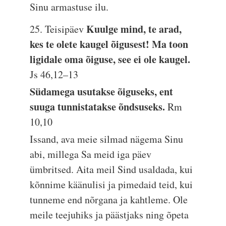
Sinu armastuse ilu.
Kuulge mind, te arad,
25. Teisipäev
kes te olete kaugel õigusest! Ma toon
ligidale oma õiguse, see ei ole kaugel.
Js 46,12–13
Südamega usutakse õiguseks, ent
suuga tunnistatakse õndsuseks.
Rm
10,10
Issand, ava meie silmad nägema Sinu
abi, millega Sa meid iga päev
ümbritsed. Aita meil Sind usaldada, kui
kõnnime käänulisi ja pimedaid teid, kui
tunneme end nõrgana ja kahtleme. Ole
meile teejuhiks ja päästjaks ning õpeta