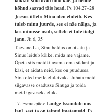
kokku; sina avad oma käe, ja nende
kõhud saavad täis head.
Ps 104,27–28
Jeesus ütleb: Mina olen eluleib. Kes
tuleb minu juurde, see ei näe nälga, ja
kes minusse usub, sellele ei tule iialgi
janu.
Jh 6, 35
Taevane Isa, Sinu heldus on otsatu ja
Sinus leidub kõike, mida me vajame.
Õpeta siis meidki avama oma südant ja
käsi, et aidata neid, kes on puuduses.
Sina oled meile eluleivaks. Juhata meid
sügavasse osadusse Sinuga ja toida
meid igaveseks eluks.
Laulge Issandale uus
17. Esmaspäev
laul, sest ta on teinud imetegusid.
Ps