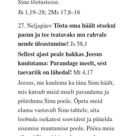
Sinu tõotustesse.
Jh 1,19–28; 2Ms 17,8–16
Tõsta oma häält otsekui
27. Neljapäev
pasun ja tee teatavaks mu rahvale
nende üleastumine!
Js 58,1
Sellest ajast peale hakkas Jeesus
kuulutama: Parandage meelt, sest
taevariik on lähedal!
Mt 4,17
Jeesus, me kuuleme ka täna Sinu häält,
mis kutsub meid meelt parandama ja
pöörduma Sinu poole. Õpeta meid
elama vastavalt Sinu tahtele, aita
loobuda isekatest soovidest ja püüelda
sisemise muutumise poole. Pööra meie