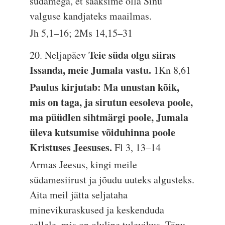
südamega, et saaksime olla Sinu
valguse kandjateks maailmas.
Jh 5,1–16; 2Ms 14,15–31
Teie süda olgu siiras
20. Neljapäev
Issanda, meie Jumala vastu.
1Kn 8,61
Paulus kirjutab: Ma unustan kõik,
mis on taga, ja sirutun eesoleva poole,
ma püüdlen sihtmärgi poole, Jumala
üleva kutsumise võiduhinna poole
Kristuses Jeesuses.
Fl 3, 13–14
Armas Jeesus, kingi meile
südamesiirust ja jõudu uuteks algusteks.
Aita meil jätta seljataha
minevikuraskused ja keskenduda
sellele, mis on oluline tulevikus. Tänu