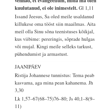
vennad, et evangeelium, mida ma olen
kuulutanud, ei ole inimestelt.
Gl 1,11
Issand Jeesus, Sa oled meile usaldanud
killukese oma tööst siin maailmas. Aita
meil olla Sinu sõna teenistuses kõikjal,
kus viibime: pereringis, sõprade hulgas
või mujal. Kingi meile selleks tarkust,
pühendumist ja armastust.
JAANIPÄEV
Ristija Johannese tunnistus: Tema peab
kasvama, aga mina pean kahanema.
Jh
3,30
Lk 1,57–67(68–75)76–80; Js 40,1–8(9–
11)