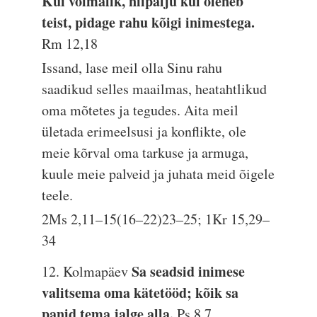
Kui võimalik, niipalju kui oleneb
teist, pidage rahu kõigi inimestega.
Rm 12,18
Issand, lase meil olla Sinu rahu
saadikud selles maailmas, heatahtlikud
oma mõtetes ja tegudes. Aita meil
ületada erimeelsusi ja konflikte, ole
meie kõrval oma tarkuse ja armuga,
kuule meie palveid ja juhata meid õigele
teele.
2Ms 2,11–15(16–22)23–25; 1Kr 15,29–
34
Sa seadsid inimese
12. Kolmapäev
valitsema oma kätetööd; kõik sa
panid tema jalge alla.
Ps 8,7