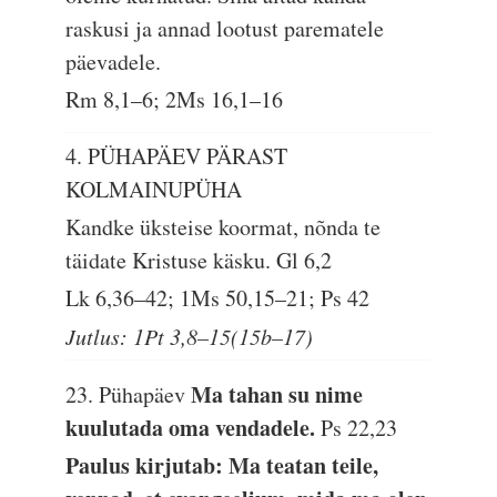
raskusi ja annad lootust parematele
päevadele.
Rm 8,1–6; 2Ms 16,1–16
4. PÜHAPÄEV PÄRAST
KOLMAINUPÜHA
Kandke üksteise koormat, nõnda te
täidate Kristuse käsku.
Gl 6,2
Lk 6,36–42; 1Ms 50,15–21; Ps 42
Jutlus: 1Pt 3,8–15(15b–17)
Ma tahan su nime
23. Pühapäev
kuulutada oma vendadele.
Ps 22,23
Paulus kirjutab: Ma teatan teile,