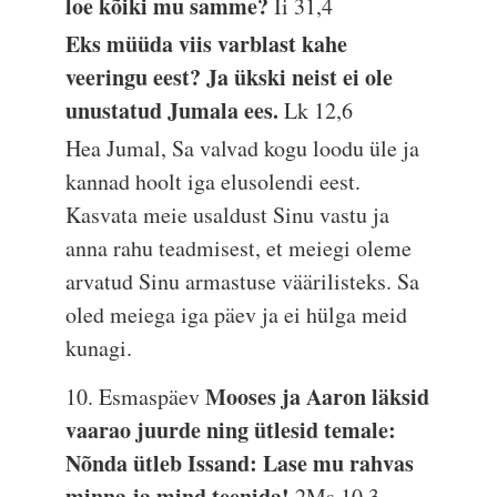
loe kõiki mu samme?
Ii 31,4
Eks müüda viis varblast kahe
veeringu eest? Ja ükski neist ei ole
unustatud Jumala ees.
Lk 12,6
Hea Jumal, Sa valvad kogu loodu üle ja
kannad hoolt iga elusolendi eest.
Kasvata meie usaldust Sinu vastu ja
anna rahu teadmisest, et meiegi oleme
arvatud Sinu armastuse väärilisteks. Sa
oled meiega iga päev ja ei hülga meid
kunagi.
Mooses ja Aaron läksid
10. Esmaspäev
vaarao juurde ning ütlesid temale:
Nõnda ütleb Issand: Lase mu rahvas
minna ja mind teenida!
2Ms 10,3