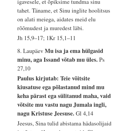
igavesele, et õpiksime tundma sinu
tahet. Täname, et Sinu inglite hoolitsus
on alati meiega, aidates meid elu
rõõmudest ja muredest läbi.
Jh 15,9–17; 1Kr 15,1–11
Mu isa ja ema hülgasid
8. Laupäev
minu, aga Issand võtab mu üles.
Ps
27,10
Paulus kirjutab: Teie võitsite
kiusatuse ega põlastanud mind mu
keha pärast ega sülitanud maha, vaid
võtsite mu vastu nagu Jumala ingli,
nagu Kristuse Jeesuse.
Gl 4,14
Jeesus, Sina tulid abistama hädasolijaid