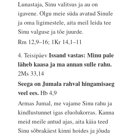
Lunastaja, Sinu valitsus ja au on
igavene. Olgu meie süda avatud Sinule
ja oma ligimestele, aita meil leida tee
Sinu valguse ja tõe juurde.
Rm 12,9–16; 1Kr 14,1–11
Issand vastas: Minu pale
4. Teisipäev
läheb kaasa ja ma annan sulle rahu.
2Ms 33,14
Seega on Jumala rahval hingamisaeg
veel ees.
Hb 4,9
Armas Jumal, me vajame Sinu rahu ja
kindlustunnet igas eluolukorras. Kanna
meid meile antud ajas, aita käia teed
Sinu sõbrakäest kinni hoides ja jõuda