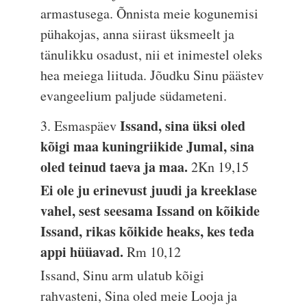
armastusega. Õnnista meie kogunemisi
pühakojas, anna siirast üksmeelt ja
tänulikku osadust, nii et inimestel oleks
hea meiega liituda. Jõudku Sinu päästev
evangeelium paljude südameteni.
Issand, sina üksi oled
3. Esmaspäev
kõigi maa kuningriikide Jumal, sina
oled teinud taeva ja maa.
2Kn 19,15
Ei ole ju erinevust juudi ja kreeklase
vahel, sest seesama Issand on kõikide
Issand, rikas kõikide heaks, kes teda
appi hüüavad.
Rm 10,12
Issand, Sinu arm ulatub kõigi
rahvasteni, Sina oled meie Looja ja