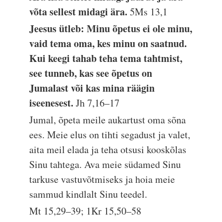
võta sellest midagi ära.
5Ms 13,1
Jeesus ütleb: Minu õpetus ei ole minu,
vaid tema oma, kes minu on saatnud.
Kui keegi tahab teha tema tahtmist,
see tunneb, kas see õpetus on
Jumalast või kas mina räägin
iseenesest.
Jh 7,16–17
Jumal, õpeta meile aukartust oma sõna
ees. Meie elus on tihti segadust ja valet,
aita meil elada ja teha otsusi kooskõlas
Sinu tahtega. Ava meie südamed Sinu
tarkuse vastuvõtmiseks ja hoia meie
sammud kindlalt Sinu teedel.
Mt 15,29–39; 1Kr 15,50–58