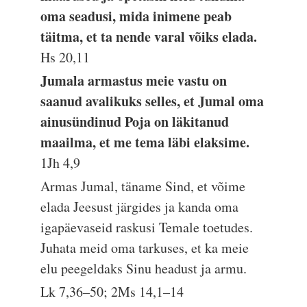
oma seadusi, mida inimene peab
täitma, et ta nende varal võiks elada.
Hs 20,11
Jumala armastus meie vastu on
saanud avalikuks selles, et Jumal oma
ainusündinud Poja on läkitanud
maailma, et me tema läbi elaksime.
1Jh 4,9
Armas Jumal, täname Sind, et võime
elada Jeesust järgides ja kanda oma
igapäevaseid raskusi Temale toetudes.
Juhata meid oma tarkuses, et ka meie
elu peegeldaks Sinu headust ja armu.
Lk 7,36–50; 2Ms 14,1–14