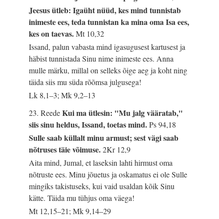
Jeesus ütleb: Igaüht nüüd, kes mind tunnistab
inimeste ees, teda tunnistan ka mina oma Isa ees,
kes on taevas.
Mt 10,32
Issand, palun vabasta mind igasugusest kartusest ja
häbist tunnistada Sinu nime inimeste ees. Anna
mulle märku, millal on selleks õige aeg ja koht ning
täida siis mu süda rõõmsa julgusega!
Lk 8,1–3; Mk 9,2–13
Kui ma ütlesin: "Mu jalg vääratab,"
23. Reede
siis sinu heldus, Issand, toetas mind.
Ps 94,18
Sulle saab küllalt minu armust; sest vägi saab
nõtruses täie võimuse.
2Kr 12,9
Aita mind, Jumal, et laseksin lahti hirmust oma
nõtruste ees. Minu jõuetus ja oskamatus ei ole Sulle
mingiks takistuseks, kui vaid usaldan kõik Sinu
kätte. Täida mu tühjus oma väega!
Mt 12,15–21; Mk 9,14–29