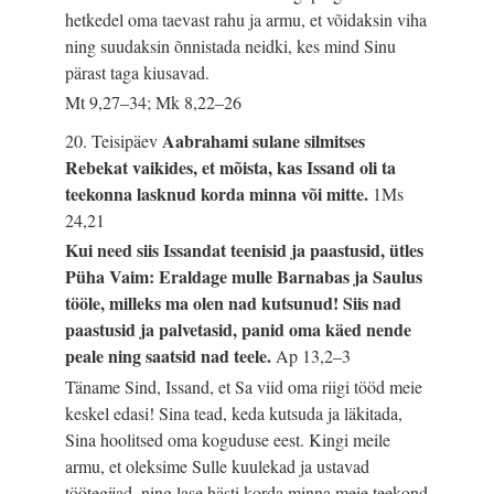
hetkedel oma taevast rahu ja armu, et võidaksin viha
ning suudaksin õnnistada neidki, kes mind Sinu
pärast taga kiusavad.
Mt 9,27–34; Mk 8,22–26
Aabrahami sulane silmitses
20. Teisipäev
Rebekat vaikides, et mõista, kas Issand oli ta
teekonna lasknud korda minna või mitte.
1Ms
24,21
Kui need siis Issandat teenisid ja paastusid, ütles
Püha Vaim: Eraldage mulle Barnabas ja Saulus
tööle, milleks ma olen nad kutsunud! Siis nad
paastusid ja palvetasid, panid oma käed nende
peale ning saatsid nad teele.
Ap 13,2–3
Täname Sind, Issand, et Sa viid oma riigi tööd meie
keskel edasi! Sina tead, keda kutsuda ja läkitada,
Sina hoolitsed oma koguduse eest. Kingi meile
armu, et oleksime Sulle kuulekad ja ustavad
töötegijad, ning lase hästi korda minna meie teekond