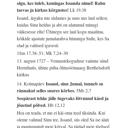
olgu, kes tuleb, kuningas Issanda nimel! Rahu
taevas ja kirkus kõrgustes!
Lk 19,38
Issand, ärgaku mu südames ja suus uus laul sellest,
kuidas Sinu heldus ja abi on ulatunud minugi
väikesesse ellu! Ühinegu see laul kogu maailma,
kõikide ajastute jumalarahva hümniga Sulle, kes Sa
elad ja valitsed igavesti.
1Sm 17,38–51; Mk 7,24–30
13. august 1727 – Vennastekoguduse vaimne sünd
Herrnhutis, ühine püha õhtusöömaaeg Berthelsdorfi
kirikus
Issand, sinu Jumal, tunneb su
14. Kolmapäev
rännakut selles suures kõrbes.
5Ms 2,7
Seepärast tehke jälle tugevaks lõtvunud käed ja
jõuetud põlved.
Hb 12,12
Hea on teada, et me ei käi oma teed üksinda. Kui
oleme valinud Sinu tee, Issand, siis oled Sa ise alati
ja muutumatult meie kõrval. Sa täidad meie tõelised