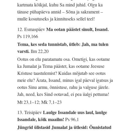
kartmata kõikjal, kuhu Sa mind juhid. Olgu ka
tänase pühapäeva annid – Sõna ja sakrament –
mulle kosutuseks ja kinnituseks sellel teel!
Ma ootan päästet sinult, Issand.
12. Esmaspäev
Ps 119,166
Tema, kes seda tunnistab, ütleb: Jah, ma tulen
varsti.
Ilm 22,20
Ootus on elu paratamatu osa. Ometigi, kas ootame
ka Jumalat ja Tema päästet, kas ootame Jeesuse
Kristuse taastulemist? Kuidas mõjutab see ootus
meie elu? Ärata, Issand, minus igal päeval igatsus ja
ootus Sinu armu, õnnistuse, rahu ja valguse järele.
Jah, need, kes Sind ootavad, ei pea iialgi pettuma!
Mt 23,1–12; Mk 7,1–23
Laulge Issandale uus laul, laulge
13. Teisipäev
Issandale, kõik maailm!
Ps 96,1
Jüngrid ülistasid Jumalat ja ütlesid: Õnnistatud