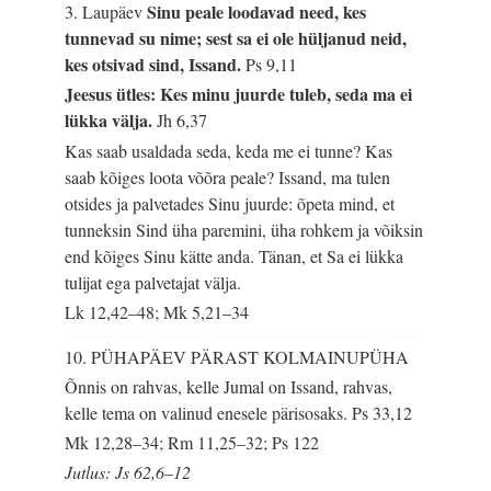
Sinu peale loodavad need, kes
3. Laupäev
tunnevad su nime; sest sa ei ole hüljanud neid,
kes otsivad sind, Issand.
Ps 9,11
Jeesus ütles: Kes minu juurde tuleb, seda ma ei
lükka välja.
Jh 6,37
Kas saab usaldada seda, keda me ei tunne? Kas
saab kõiges loota võõra peale? Issand, ma tulen
otsides ja palvetades Sinu juurde: õpeta mind, et
tunneksin Sind üha paremini, üha rohkem ja võiksin
end kõiges Sinu kätte anda. Tänan, et Sa ei lükka
tulijat ega palvetajat välja.
Lk 12,42–48; Mk 5,21–34
10. PÜHAPÄEV PÄRAST KOLMAINUPÜHA
Õnnis on rahvas, kelle Jumal on Issand, rahvas,
kelle tema on valinud enesele pärisosaks.
Ps 33,12
Mk 12,28–34; Rm 11,25–32; Ps 122
Jutlus: Js 62,6–12