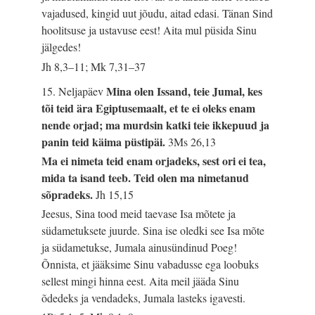
vajadused, kingid uut jõudu, aitad edasi. Tänan Sind
hoolitsuse ja ustavuse eest! Aita mul püsida Sinu
jälgedes!
Jh 8,3–11; Mk 7,31–37
Mina olen Issand, teie Jumal, kes
15. Neljapäev
tõi teid ära Egiptusemaalt, et te ei oleks enam
nende orjad; ma murdsin katki teie ikkepuud ja
panin teid käima püstipäi.
3Ms 26,13
Ma ei nimeta teid enam orjadeks, sest ori ei tea,
mida ta isand teeb. Teid olen ma nimetanud
sõpradeks.
Jh 15,15
Jeesus, Sina tood meid taevase Isa mõtete ja
südametuksete juurde. Sina ise oledki see Isa mõte
ja südametukse, Jumala ainusündinud Poeg!
Õnnista, et jääksime Sinu vabadusse ega loobuks
sellest mingi hinna eest. Aita meil jääda Sinu
õdedeks ja vendadeks, Jumala lasteks igavesti.