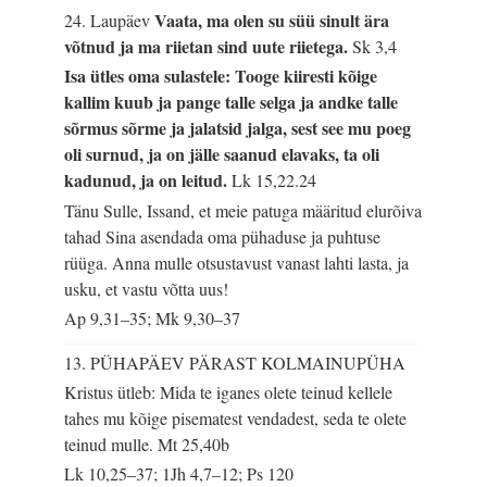
Vaata, ma olen su süü sinult ära
24. Laupäev
võtnud ja ma riietan sind uute riietega.
Sk 3,4
Isa ütles oma sulastele: Tooge kiiresti kõige
kallim kuub ja pange talle selga ja andke talle
sõrmus sõrme ja jalatsid jalga, sest see mu poeg
oli surnud, ja on jälle saanud elavaks, ta oli
kadunud, ja on leitud.
Lk 15,22.24
Tänu Sulle, Issand, et meie patuga määritud elurõiva
tahad Sina asendada oma pühaduse ja puhtuse
rüüga. Anna mulle otsustavust vanast lahti lasta, ja
usku, et vastu võtta uus!
Ap 9,31–35; Mk 9,30–37
13. PÜHAPÄEV PÄRAST KOLMAINUPÜHA
Kristus ütleb: Mida te iganes olete teinud kellele
tahes mu kõige pisematest vendadest, seda te olete
teinud mulle.
Mt 25,40b
Lk 10,25–37; 1Jh 4,7–12; Ps 120