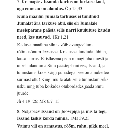
Issanda kartus on tarkuse kool,
7. Kolmapäev
aga enne au on alandus.
Õp 15,33
Kuna maailm Jumala tarkuses ei tundnud
Jumalat ära tarkuse abil, siis oli Jumalale
meelepärane päästa selle narri kuulutuse kaudu
need, kes usuvad.
1Kr 1,21
Kaduva maailma silmis võib evangeelium,
rõõmusõnum Jeesusest Kristusest tunduda tühine,
lausa narrus. Kristlasena pean minagi üha uuesti ja
uuesti alanduma Sinu päästeplaani ees, Issand, ja
tunnistama koos kõigi pühadega: see on ainuke tee
surmast ellu! Kingi mulle alati selle tunnistamiseks
usku ning luba kõikides olukordades jääda Sinu
juurde.
Jh 4,19–26; Mk 6,7–13
Issand oli Joosepiga ja mis ta tegi,
8. Neljapäev
Issand laskis korda minna.
1Ms 39,23
Vaimu vili on armastus, rõõm, rahu, pikk meel,