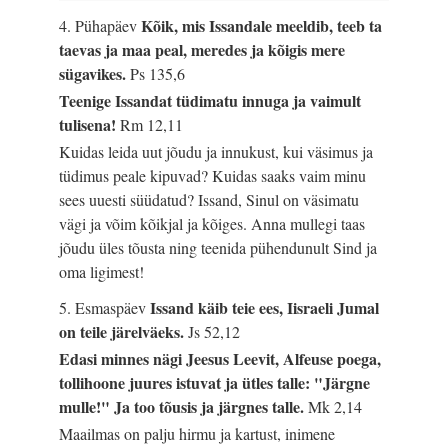
Kõik, mis Issandale meeldib, teeb ta
4. Pühapäev
taevas ja maa peal, meredes ja kõigis mere
sügavikes.
Ps 135,6
Teenige Issandat tüdimatu innuga ja vaimult
tulisena!
Rm 12,11
Kuidas leida uut jõudu ja innukust, kui väsimus ja
tüdimus peale kipuvad? Kuidas saaks vaim minu
sees uuesti süüdatud? Issand, Sinul on väsimatu
vägi ja võim kõikjal ja kõiges. Anna mullegi taas
jõudu üles tõusta ning teenida pühendunult Sind ja
oma ligimest!
Issand käib teie ees, Iisraeli Jumal
5. Esmaspäev
on teile järelväeks.
Js 52,12
Edasi minnes nägi Jeesus Leevit, Alfeuse poega,
tollihoone juures istuvat ja ütles talle: "Järgne
mulle!" Ja too tõusis ja järgnes talle.
Mk 2,14
Maailmas on palju hirmu ja kartust, inimene