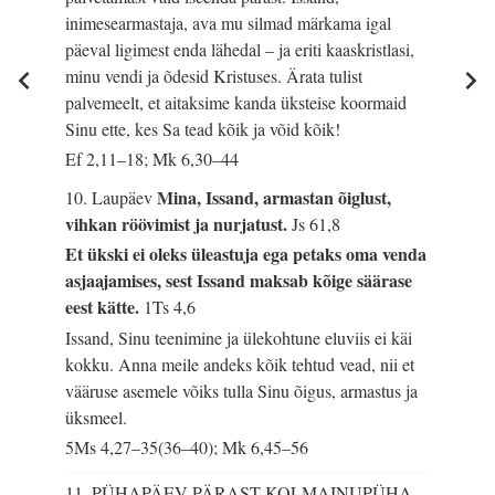
inimesearmastaja, ava mu silmad märkama igal
päeval ligimest enda lähedal – ja eriti kaaskristlasi,
minu vendi ja õdesid Kristuses. Ärata tulist
palvemeelt, et aitaksime kanda üksteise koormaid
Sinu ette, kes Sa tead kõik ja võid kõik!
Ef 2,11–18; Mk 6,30–44
Mina, Issand, armastan õiglust,
10. Laupäev
vihkan röövimist ja nurjatust.
Js 61,8
Et ükski ei oleks üleastuja ega petaks oma venda
asjaajamises, sest Issand maksab kõige säärase
eest kätte.
1Ts 4,6
Issand, Sinu teenimine ja ülekohtune eluviis ei käi
kokku. Anna meile andeks kõik tehtud vead, nii et
vääruse asemele võiks tulla Sinu õigus, armastus ja
üksmeel.
5Ms 4,27–35(36–40); Mk 6,45–56
11. PÜHAPÄEV PÄRAST KOLMAINUPÜHA