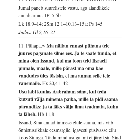
Jumal paneb suurelistele vastu, aga alandlikele
annab armu.
1Pt 5,5b
Lk 18,9–14; 2Sm 12,1–10.13–15a; Ps 145
Jutlus: Gl 2,16–21
Ma näitan ennast pühana teie
11. Pühapäev
juures paganate silme ees. Ja te saate tunda, et
mina olen Issand, kui ma toon teid Iisraeli
pinnale, maale, mille pärast ma oma käe
vandudes üles tõstsin, et ma annan selle teie
vanemaile.
Hs 20,41–42
Usu läbi kuulas Aabraham sõna, kui teda
kutsuti välja minema paika, mille ta pidi saama
pärandiks; ja ta läks välja ilma teadmata, kuhu
ta läheb.
Hb 11,8
Issand, Sina annad inimese elule suuna, mis viib
õnnistusrikkale eesmärgile, igavesti püsivasse ellu
koos Sinuga. Täida mind usuga, nii et järgiksin Sind