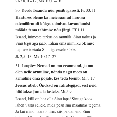
2Kr 8,10–17; Mk 10,13–16
Issanda nõu püsib igavesti.
30. Reede
Ps 33,11
Kristuses oleme ka meie saanud liisuosa
ettemääratult kõiges toimivat kavandamist
mööda tema tahtmise nõu järgi.
Ef 1,11
Issand, inimeste tarkus on muutlik, Sinu tarkus ja
Sinu tegu aga jääb. Tahan oma inimliku olemise
hapruse toetada Sinu igavesele käele.
Jk 2,5–13; Mk 10,17–27
Nemad on mu eraomand, ja ma
31. Laupäev
olen neile armuline, nõnda nagu mees on
armuline oma pojale, kes teda teenib.
Ml 3,17
Jeesus ütleb: Õndsad on rahutegijad, sest neid
hüütakse Jumala lasteks.
Mt 5,9
Issand, küll on hea olla Sinu laps! Sinuga koos
lähen vastu sellele, mida pean siin maailmas tegema.
Ja kui mind haarab hirm, siis peidan end Sinu