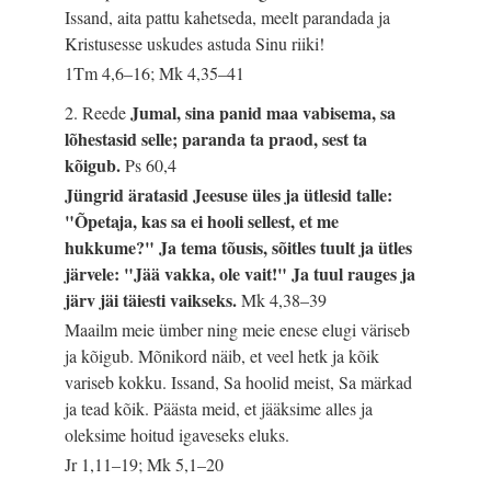
Issand, aita pattu kahetseda, meelt parandada ja
Kristusesse uskudes astuda Sinu riiki!
1Tm 4,6–16; Mk 4,35–41
Jumal, sina panid maa vabisema, sa
2. Reede
lõhestasid selle; paranda ta praod, sest ta
kõigub.
Ps 60,4
Jüngrid äratasid Jeesuse üles ja ütlesid talle:
"Õpetaja, kas sa ei hooli sellest, et me
hukkume?" Ja tema tõusis, sõitles tuult ja ütles
järvele: "Jää vakka, ole vait!" Ja tuul rauges ja
järv jäi täiesti vaikseks.
Mk 4,38–39
Maailm meie ümber ning meie enese elugi väriseb
ja kõigub. Mõnikord näib, et veel hetk ja kõik
variseb kokku. Issand, Sa hoolid meist, Sa märkad
ja tead kõik. Päästa meid, et jääksime alles ja
oleksime hoitud igaveseks eluks.
Jr 1,11–19; Mk 5,1–20