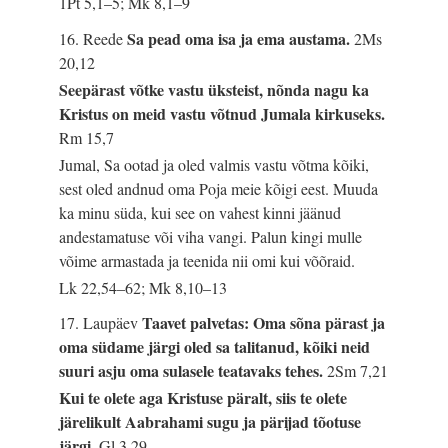
1Pt 5,1–5; Mk 8,1–9
Sa pead oma isa ja ema austama.
16. Reede
2Ms
20,12
Seepärast võtke vastu üksteist, nõnda nagu ka
Kristus on meid vastu võtnud Jumala kirkuseks.
Rm 15,7
Jumal, Sa ootad ja oled valmis vastu võtma kõiki,
sest oled andnud oma Poja meie kõigi eest. Muuda
ka minu süda, kui see on vahest kinni jäänud
andestamatuse või viha vangi. Palun kingi mulle
võime armastada ja teenida nii omi kui võõraid.
Lk 22,54–62; Mk 8,10–13
Taavet palvetas: Oma sõna pärast ja
17. Laupäev
oma südame järgi oled sa talitanud, kõiki neid
suuri asju oma sulasele teatavaks tehes.
2Sm 7,21
Kui te olete aga Kristuse päralt, siis te olete
järelikult Aabrahami sugu ja pärijad tõotuse
järgi.
Gl 3,29