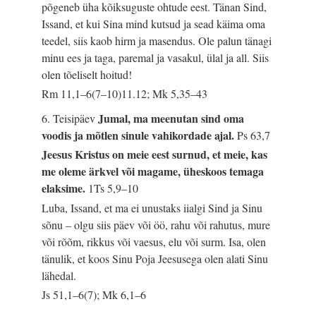
põgeneb üha kõiksuguste ohtude eest. Tänan Sind,
Issand, et kui Sina mind kutsud ja sead käima oma
teedel, siis kaob hirm ja masendus. Ole palun tänagi
minu ees ja taga, paremal ja vasakul, ülal ja all. Siis
olen tõeliselt hoitud!
Rm 11,1–6(7–10)11.12; Mk 5,35–43
Jumal, ma meenutan sind oma
6. Teisipäev
voodis ja mõtlen sinule vahikordade ajal.
Ps 63,7
Jeesus Kristus on meie eest surnud, et meie, kas
me oleme ärkvel või magame, üheskoos temaga
elaksime.
1Ts 5,9–10
Luba, Issand, et ma ei unustaks iialgi Sind ja Sinu
sõnu – olgu siis päev või öö, rahu või rahutus, mure
või rõõm, rikkus või vaesus, elu või surm. Isa, olen
tänulik, et koos Sinu Poja Jeesusega olen alati Sinu
lähedal.
Js 51,1–6(7); Mk 6,1–6