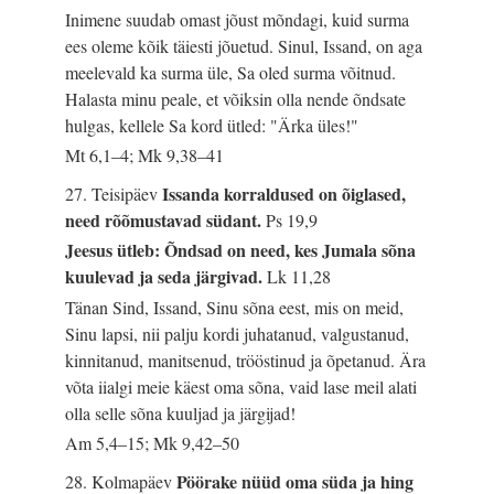
Inimene suudab omast jõust mõndagi, kuid surma
ees oleme kõik täiesti jõuetud. Sinul, Issand, on aga
meelevald ka surma üle, Sa oled surma võitnud.
Halasta minu peale, et võiksin olla nende õndsate
hulgas, kellele Sa kord ütled: "Ärka üles!"
Mt 6,1–4; Mk 9,38–41
Issanda korraldused on õiglased,
27. Teisipäev
need rõõmustavad südant.
Ps 19,9
Jeesus ütleb: Õndsad on need, kes Jumala sõna
kuulevad ja seda järgivad.
Lk 11,28
Tänan Sind, Issand, Sinu sõna eest, mis on meid,
Sinu lapsi, nii palju kordi juhatanud, valgustanud,
kinnitanud, manitsenud, trööstinud ja õpetanud. Ära
võta iialgi meie käest oma sõna, vaid lase meil alati
olla selle sõna kuuljad ja järgijad!
Am 5,4–15; Mk 9,42–50
Pöörake nüüd oma süda ja hing
28. Kolmapäev