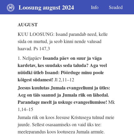
Loosung august 2024
Info
Seaded
AUGUST
KUU LOOSUNG: Issand parandab need, kelle
süda on murtud, ja seob kinni nende valusad
haavad.
Ps 147,3
Issanda päev on suur ja väga
1. Neljapäev
kardetav, kes suudaks seda taluda? Aga veel
nüüdki ütleb Issand: Pöörduge minu poole
kõigest südamest!
Jl 2,11–12
Jeesus kuulutas Jumala evangeeliumi ja ütles:
Aeg on täis saanud ja Jumala riik on lähedal.
Parandage meelt ja uskuge evangeeliumisse!
Mk
1,14–15
Jumala riik on koos Jeesuse Kristusega tulnud meie
juurde. Sellest osasaamiseks on vaid üks tee:
meeleparandus koos lootusega Jumala armule.