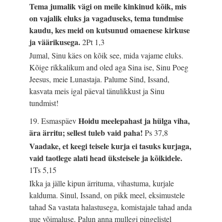
Tema jumalik vägi on meile kinkinud kõik, mis
on vajalik eluks ja vagaduseks, tema tundmise
kaudu, kes meid on kutsunud omaenese kirkuse
ja väärikusega.
2Pt 1,3
Jumal, Sinu käes on kõik see, mida vajame eluks.
Kõige rikkalikum and oled aga Sina ise, Sinu Poeg
Jeesus, meie Lunastaja. Palume Sind, Issand,
kasvata meis igal päeval tänulikkust ja Sinu
tundmist!
Hoidu meelepahast ja hülga viha,
19. Esmaspäev
ära ärritu; sellest tuleb vaid paha!
Ps 37,8
Vaadake, et keegi teisele kurja ei tasuks kurjaga,
vaid taotlege alati head üksteisele ja kõikidele.
1Ts 5,15
Ikka ja jälle kipun ärrituma, vihastuma, kurjale
kalduma. Sinul, Issand, on pikk meel, eksimustele
tahad Sa vastata halastusega, komistajale tahad anda
uue võimaluse. Palun anna mullegi pingelistel