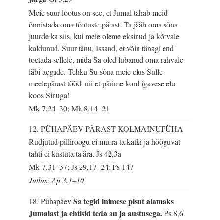
Meie suur lootus on see, et Jumal tahab meid
õnnistada oma tõotuste pärast. Ta jääb oma sõna
juurde ka siis, kui meie oleme eksinud ja kõrvale
kaldunud. Suur tänu, Issand, et võin tänagi end
toetada sellele, mida Sa oled lubanud oma rahvale
läbi aegade. Tehku Su sõna meie elus Sulle
meelepärast tööd, nii et pärime kord igavese elu
koos Sinuga!
Mk 7,24–30; Mk 8,14–21
12. PÜHAPÄEV PÄRAST KOLMAINUPÜHA
Rudjutud pilliroogu ei murra ta katki ja hõõguvat
tahti ei kustuta ta ära.
Js 42,3a
Mk 7,31–37; Js 29,17–24; Ps 147
Jutlus: Ap 3,1–10
Sa tegid inimese pisut alamaks
18. Pühapäev
Jumalast ja ehtisid teda au ja austusega.
Ps 8,6