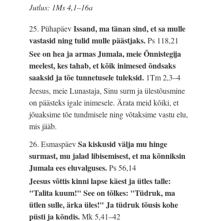
Jutlus: 1Ms 4,1–16a
Issand, ma tänan sind, et sa mulle
25. Pühapäev
vastasid ning tulid mulle päästjaks.
Ps 118,21
See on hea ja armas Jumala, meie Õnnistegija
meelest, kes tahab, et kõik inimesed õndsaks
saaksid ja tõe tunnetusele tuleksid.
1Tm 2,3–4
Jeesus, meie Lunastaja, Sinu surm ja ülestõusmine
on päästeks igale inimesele. Ärata meid kõiki, et
jõuaksime tõe tundmisele ning võtaksime vastu elu,
mis jääb.
Sa kiskusid välja mu hinge
26. Esmaspäev
surmast, mu jalad libisemisest, et ma kõnniksin
Jumala ees eluvalguses.
Ps 56,14
Jeesus võttis kinni lapse käest ja ütles talle:
"Talita kuum!" See on tõlkes: "Tüdruk, ma
ütlen sulle, ärka üles!" Ja tüdruk tõusis kohe
püsti ja kõndis.
Mk 5,41–42