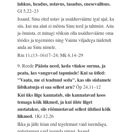
lahkus, headus, ustavus, tasadus, enesevalitsus.
Gl 5,22–23
Issand, Sina oled ustav ja usaldusväärne igal ajal, ka
siis, kui ma alati ei mõista Sinu teed ja tahtmist. Aita
ja õnnista, et minagi võiksin olla usaldusväärne oma
töödes ja tegemistes ning Vaimu viljadega täidetult
anda au Sinu nimele.
Rm 11,(13–16)17–24; Mk 6,14–29
Päästa need, keda viiakse surma, ja
9. Reede
peata, kes vanguvad tapmisele! Kui sa ütled:
"Vaata, me ei teadnud seda", kas siis südamete
läbikatsuja ei saa sellest aru?
Õp 24,11–12
Kui üks liige kannatab, siis kannatavad koos
temaga kõik liikmed, ja kui ühte liiget
austatakse, siis rõõmustavad sellest ühtlasi kõik
liikmed.
1Kr 12,26
Ikka ja jälle leian end tegelemast vaid iseendaga,
palvetamast vaid iseenda pärast. Issand,