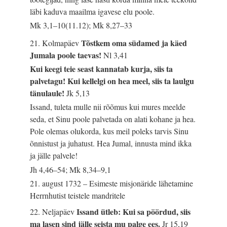
läbi kaduva maailma igavese elu poole.
Mk 3,1–10(11.12); Mk 8,27–33
Tõstkem oma südamed ja käed
21. Kolmapäev
Jumala poole taevas!
Nl 3,41
Kui keegi teie seast kannatab kurja, siis ta
palvetagu! Kui kellelgi on hea meel, siis ta laulgu
tänulaule!
Jk 5,13
Issand, tuleta mulle nii rõõmus kui mures meelde
seda, et Sinu poole palvetada on alati kohane ja hea.
Pole olemas olukorda, kus meil poleks tarvis Sinu
õnnistust ja juhatust. Hea Jumal, innusta mind ikka
ja jälle palvele!
Jh 4,46–54; Mk 8,34–9,1
21. august 1732 – Esimeste misjonäride lähetamine
Herrnhutist teistele mandritele
Issand ütleb: Kui sa pöördud, siis
22. Neljapäev
ma lasen sind jälle seista mu palge ees.
Jr 15,19