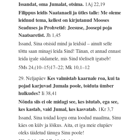
Issandat, oma Jumalat, otsima.
1Aj 22,19
Filippus leidis Naatanaeli ja ütles talle: Me oleme
leidnud tema, kellest on kirjutanud Mooses
Seaduses ja Prohvetid: Jeesuse, Joosepi poja
Naatsaretist.
Jh 1,45
Issand, Sina otsisid mind ja leidsid – ainult selle
tõttu saan minagi leida Sind! Tänan, et annad ennast
leida igale südamele, mis Sind tõeliselt igatseb!
5Ms 24,(10–15)17–22; Mk 10,1–12
Kes valmistab kaarnale roa, kui ta
29. Neljapäev
pojad karjuvad Jumala poole, toiduta ümber
hulkudes?
Ii 38,41
Nõnda siis ei ole midagi see, kes istutab, ega see,
kes kastab, vaid Jumal, kes kasvatab.
1Kr 3,7
Issand, Sina toidad kogu oma loodud maailma, Sinu
käes on külv ja lõikus. Aita, et iga meie elupäev
oleks täidetud tänuga Sinu poole!