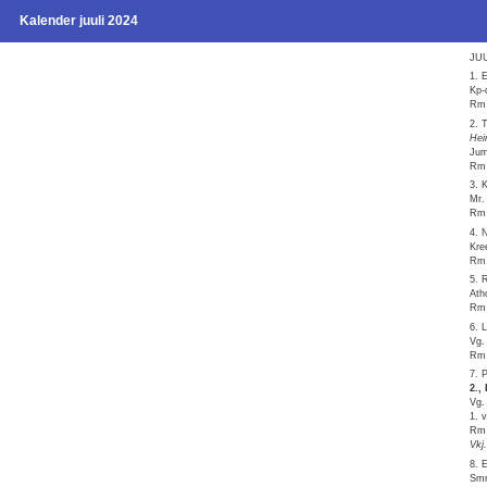
Kalender juuli 2024
JUU
1. 
Kp-
Rm 
2. 
Hei
Jum
Rm 
3. 
Mr.
Rm 
4. 
Kre
Rm 
5. 
Ath
Rm 
6. 
Vg.
Rm 
7. 
2.,
Vg.
1. 
Rm 
Vkj
8. 
Smr