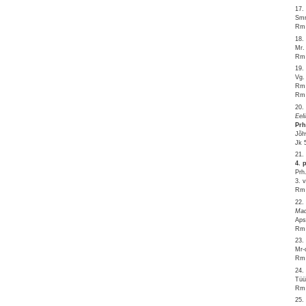
17.
Smr
Rm 
18.
Mr.
Rm 
19.
Vg.
Rm 
Rm 
20.
Eel
Prh
Jõh
Jk 
21.
4. 
Prh
3. 
Rm 
22.
Mad
Aps
Rm 
23.
Mr-
Rm 
24.
Tüü
Rm 
25.