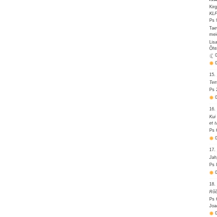
Kir
KLP
Ps 
Tae
mei
Lis
Õht
15. 
Tem
Ps 
16. 
Kui
et 
Ps 
17. 
Jah
Ps 
18. 
Rõõ
Ps 
Joa