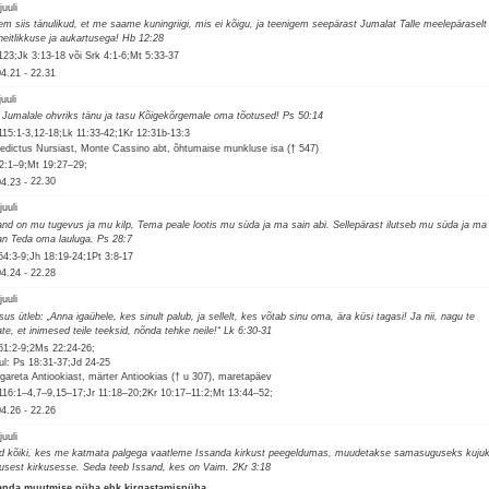
juuli
em siis tänulikud, et me saame kuningriigi, mis ei kõigu, ja teenigem seepärast Jumalat Talle meelepäraselt
aheitlikkuse ja aukartusega! Hb 12:28
123;Jk 3:13-18 või Srk 4:1-6;Mt 5:33-37
04.21
-
22.31
juuli
 Jumalale ohvriks tänu ja tasu Kõigekõrgemale oma tõotused! Ps 50:14
115:1-3,12-18;Lk 11:33-42;1Kr 12:31b-13:3
edictus Nursiast, Monte Cassino abt, õhtumaise munkluse isa († 547)
2:1–9;Mt 19:27–29;
04.23
-
22.30
juuli
and on mu tugevus ja mu kilp, Tema peale lootis mu süda ja ma sain abi. Sellepärast ilutseb mu süda ja ma
an Teda oma lauluga. Ps 28:7
54:3-9;Jh 18:19-24;1Pt 3:8-17
04.24
-
22.28
juuli
sus ütleb: „Anna igaühele, kes sinult palub, ja sellelt, kes võtab sinu oma, ära küsi tagasi! Ja nii, nagu te
ate, et inimesed teile teeksid, nõnda tehke neile!“ Lk 6:30-31
61:2-9;2Ms 22:24-26;
ul: Ps 18:31-37;Jd 24-25
gareta Antiookiast, märter Antiookias († u 307), maretapäev
116:1–4,7–9,15–17;Jr 11:18–20;2Kr 10:17–11:2;Mt 13:44–52;
04.26
-
22.26
juuli
d kõiki, kes me katmata palgega vaatleme Issanda kirkust peegeldumas, muudetakse samasuguseks kuju
kusest kirkusesse. Seda teeb Issand, kes on Vaim. 2Kr 3:18
anda muutmise püha ehk kirgastamispüha