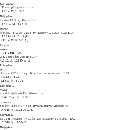
 Kolmapäev
. Marina (Margareeta) †IV s.
11:2-12; Mt 11:20-26
 Neljapäev
 Emilian †363; vg. Pambo †IV s.
11:13-24; Mt 11:27-30
 Reede
 Makriina †380; vg. Dius †430; Saarovi vg. Serafimi säilm. av.
11:25-36; Mt 12:1-8 (R)
6:11-17; Mt 8:14-23 (L)
 Laupäev
iapäev
. Eelija †IX s. eKr.;
vi ja Ugine’i õigl. Aleksei †1934
5:10-20; Lk 4:22-30 (prh.)
 Pühapäev
pp.
. Hesekiel †VI eKr.; vg-d Kpm. Siimeon ja Johannes †590
v. HE Lk 24:1-12
6:18-23; Mt 8:5-13
 Esmaspäev
lipäev
n. salvitooja Maria Magdaleena †I s.
12:4-5,15-21; Mt 12:9-13
 Teisipäev
d Trofim,Teofil jkk. †IV s.; Ravenna pskmr. Apollinari †75
14:9-18: Mt 12:14-16,22-30
 Kolmapäev
rose smr. Kristiina †IV s.; õu. kannatajad Boriss ja Gleb †1015
15:7-16; Mt 12:38-45
 Neljapäev