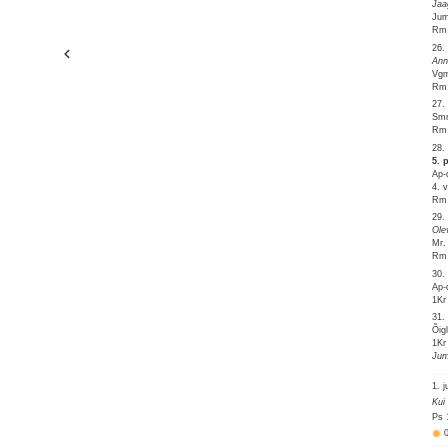
Jaa
Jum
Rm 
26.
Ann
Vgm
Rm 
27.
Smr
Rm 
28.
5. 
Ap-
4. 
Rm 
29.
Ole
Mr.
Rm 
30.
Ap-
1Kr
31.
Õig
1Kr
Jum
1. j
Kui
Ps 