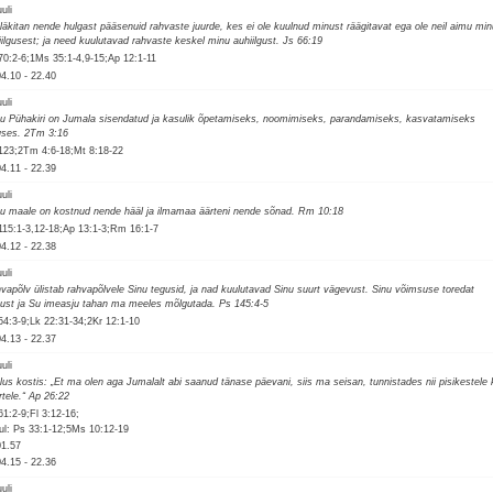
uuli
läkitan nende hulgast pääsenuid rahvaste juurde, kes ei ole kuulnud minust räägitavat ega ole neil aimu min
iilgusest; ja need kuulutavad rahvaste keskel minu auhiilgust. Js 66:19
70:2-6;1Ms 35:1-4,9-15;Ap 12:1-11
04.10
-
22.40
uuli
u Pühakiri on Jumala sisendatud ja kasulik õpetamiseks, noomimiseks, parandamiseks, kasvatamiseks
uses. 2Tm 3:16
123;2Tm 4:6-18;Mt 8:18-22
04.11
-
22.39
uuli
u maale on kostnud nende hääl ja ilmamaa äärteni nende sõnad. Rm 10:18
115:1-3,12-18;Ap 13:1-3;Rm 16:1-7
04.12
-
22.38
uuli
vapõlv ülistab rahvapõlvele Sinu tegusid, ja nad kuulutavad Sinu suurt vägevust. Sinu võimsuse toredat
lgust ja Su imeasju tahan ma meeles mõlgutada. Ps 145:4-5
54:3-9;Lk 22:31-34;2Kr 12:1-10
04.13
-
22.37
uuli
lus kostis: „Et ma olen aga Jumalalt abi saanud tänase päevani, siis ma seisan, tunnistades nii pisikestele 
rtele.“ Ap 26:22
61:2-9;Fl 3:12-16;
ul: Ps 33:1-12;5Ms 10:12-19
01.57
04.15
-
22.36
uuli