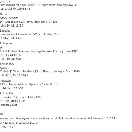
gupipäev
alasünnitaja ema õigl. Anna †I s.; Irboska vg. Serapion †XV s.
15:17-29; Mt 12:46-13:3
 Reede
epäev, päätnits
r. Paraskeeva †138; prmr. Hermolai jkk. †305
16:1-16; Mt 13:3-9
 Laupäev
. tervendaja Panteleimon †305; vg. Antisa †VIII s.
8:14-21; Mt 9:9-13
 Pühapäev
pp.
d dk-d Prohhor, Nikanor, Tiimon ja Parmen †I s.; vg. Irene †912
v. HE Lk 24:12-35
10:1-10; Mt 8:28-9:1
 Esmaspäev
vipäev
 Kallinik †250; mr. Serafiima † I s.; Norra p. kuningas Olav †1030
16:17-24; Mt 13:10-23
 Teisipäev
d Siila, Siluan, Kriskent, Epenet ja Andronik †I s.
 1:1-9; Mt 13:24-30
 Kolmapäev
l. Eudokim †IX s.; mr. Julitta †304
 2:9-3:8; Mt 13:31-36
alaema paast
uuli
 armsad on mägede peal sõnumitooja sammud. Ta kuulutab rahu, toob häid sõnumeid. Js 52:7
147:12-20;Lk 6:12-19;Gl 1:11-24
04.09
-
22.41