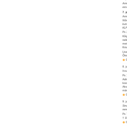
Arm
ees
7. 
Arm
Nõn
kut
KLP
Ps 
Kõi
nei
mei
Kri
Lis
Õht
8. j
Iss
Ps 
Adr
koo
Aks
mär
9. j
Sin
nen
Ps 
† 1