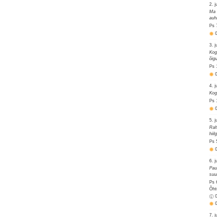
2. j
Ma 
auh
Ps 
3. j
Kog
õig
Ps 
4. j
Kog
Ps 
5. j
Rah
hii
Ps 
6. j
Pau
suu
Ps 
Õht
7. j