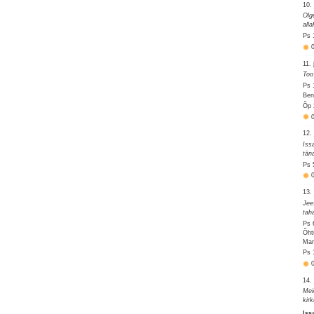
10. 
Olg
all
Ps 
11. 
Too
Ps 
Ben
Õp 
12. 
Iss
tän
Ps 
13. 
Jee
tah
Ps 
Õht
Mar
Ps 
14. 
Mei
kir
Iss