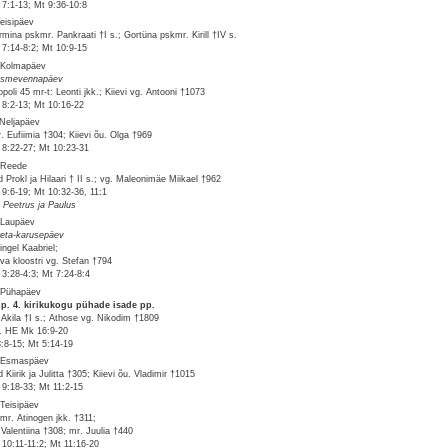
7:1-13; Mt 9:36-10:8
Teisipäev
rmina pskmr. Pankraati †I s.; Gortüna pskmr. Kirill †IV s.
7:14-8:2; Mt 10:9-15
 Kolmapäev
tsmevennapäev
opoli 45 mr-t: Leonti jkk.; Kiievi vg. Antooni †1073
8:2-13; Mt 10:16-22
 Neljapäev
. Eufiimia †304; Kiievi õu. Olga †969
8:22-27; Mt 10:23-31
 Reede
d Prokl ja Hilaari † II s.; vg. Maleonimäe Miikael †962
9:6-19; Mt 10:32-36, 11:1
. Peetrus ja Paulus
 Laupäev
eta-karusepäev
ingel Kaabriel;
va kloostri vg. Stefan †794
3:28-4:3; Mt 7:24-8:4
 Pühapäev
pp. 4. kirikukogu pühade isade pp.
 Akila †I s.; Athose vg. Nikodim †1809
v. HE Mk 16:9-20
3:8-15; Mt 5:14-19
 Esmaspäev
 Kiirik ja Julitta †305; Kiievi õu. Vladimir †1015
9:18-33; Mt 11:2-15
 Teisipäev
mr. Atinogen jkk. †311;
 Valentiina †308; mr. Juulia †440
10:11-11:2; Mt 11:16-20