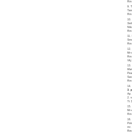
Rm 
9. 
Tao
Rm 
10.
Sei
Nik
Rm 
11.
Smr
Rm 
12.
Mr-
Rm 
Vkj
13.
Mar
Pea
Sav
Rm 
14.
3. 
Ap.
2. 
Tt 
15.
Mr-d
Rm 
16.
Psk
mr.
Rm 