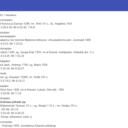
LI / heinakuu
Esmaspäev
d Kosma ja Damian †284; mr. Potit †II s.; õu. Angeliina †XVI
2:28-3:18; Mt 6:31-34, 7:9-11
Teisipäev
namaarjapäev
alaema rüü toomine Blaherna kirikusse; Jeruusalemma patr. Juvenaali †458
4:4-12; Mt 7:15-21
Kolmapäev
 Jakint †108; vg. Jesaja Erak †370; mr-d Diomid, Asklipiodot, Golinduh jkk. II s.
4:13-25; Mt 7:21-23
Neljapäev
eta üpsk. Andreas †740; vg. Marta †554
5:10-16; Mt 8:23-27
Reede
ose vg. Atanaasi †1000; mr. Kirilla †III s.
5:17-6:2; Mt 9:14-17
Laupäev
 Sisoi Suur †429; mr-d Antooni, Lukian, Dion jkk. †301
3:19-26; Mt 7:1-8
Pühapäev
 Eestimaa pühade pp.
 Maleonimäe Toomas †X s.; vg. Akaaki † VI s.; mr. Kiriaka †IV s.
v. HE Mk 16:1-8
2:10-16; Mt 4:18-23
. Ristija Johannese sünd. p.
Esmaspäev
. Prokoopi †303; Jumalaema Kaasani pühakuju