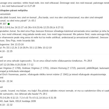
astage oma vaenlasi, tehke head neile, kes teid vihkavad, õnnistage neid, kes teid neavad, palvetage nend
t, kes teid halvustavad! Lk 6:27-28
pühapäev pärast nelipüha
astuskäsk
da ütleb Issand, kes sind on loonud: „Ära karda, sest ma olen sind lunastanud, ma olen sind nimepidi
sunud, sa oled minu päralt!“ Js 43:1
R 307
28:1-2,6-8;Jos 24:21-27 või 2Kn 6:8-23;Hb 12:25-29;Lk 6:27-31
geväeline Jumal, Sa oled oma Poja Jeesuse Kristuse sõnadega käskinud armastada oma vaenlasi ja teha h
le, kes meid vihkavad, ning paluda nende eest, kes meid taga kiusavad. Me palume Sind, vaata armuga kõig
e vihameeste peale ning anna nii neile kui ka meile usklikud, andestavad ja armastavad südamed. Jeesuse
stuse, Sinu Poja, meie Issanda läbi.
alugemine: Srk 13:15-24
ul: Ps 33:1-12;Jk 2:14-26;Ps 33:1-12;5Ms 10:12-19
04.16
-
22.35
uuli
and on oma rahvale tugevuseks. Ta on oma võitud mehe võidusaamise kindlustus. Ps 28:8
147:12-20;5Ms 6:20-25;Mt 7:7-12
ian Virginius († 1706), Andreas Virginius († 1701), Johann Hornung († 1715), pastorid, piiblitõlkijad, lauluraa
stajad ja kirikulaulu edendajad
el Erich Vooremaa, pastor, nõukogude riikliku terrori märter († 1941) ja teised nõukogude okupatsiooniaja
trid
04.18
-
22.34
uuli
u poole, Issand, ma hüüan, mu kalju! Ära pöördu vaikides minust eemale, et ma su vaitolemise tõttu ei saa
de sarnaseks, kes lähevad alla hauda! Ps 28:1
70:2-6;2Kr 6:11-13; 7:2-4 või Tb 4:5-11,14-16;Lk 6:31-36
941 Jaak Varik, EELK hooldaja 1939
04.19
-
22.32