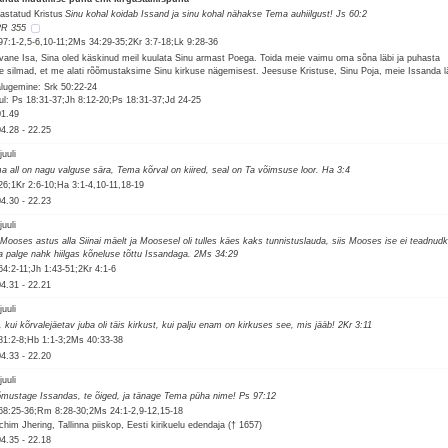
gastatud Kristus
Sinu kohal koidab Issand ja sinu kohal nähakse Tema auhiilgust! Js 60:2
R 355
97:1-2,5-6,10-11;2Ms 34:29-35;2Kr 3:7-18;Lk 9:28-36
vane Isa, Sina oled käskinud meil kuulata Sinu armast Poega. Toida meie vaimu oma sõna läbi ja puhasta
e silmad, et me alati rõõmustaksime Sinu kirkuse nägemisest. Jeesuse Kristuse, Sinu Poja, meie Issanda l
alugemine: Srk 50:22-24
ul: Ps 18:31-37;Jh 8:12-20;Ps 18:31-37;Jd 24-25
01.49
04.28
-
22.25
juuli
a all on nagu valguse sära, Tema kõrval on kiired, seal on Ta võimsuse loor. Ha 3:4
26;1Kr 2:6-10;Ha 3:1-4,10-11,18-19
04.30
-
22.23
juuli
 Mooses astus alla Siinai mäelt ja Moosesel oli tulles käes kaks tunnistuslauda, siis Mooses ise ei teadnudk
ta palge nahk hiilgas kõneluse tõttu Issandaga. 2Ms 34:29
64:2-11;Jh 1:43-51;2Kr 4:1-6
04.31
-
22.21
juuli
, kui kõrvalejäetav juba oli täis kirkust, kui palju enam on kirkuses see, mis jääb! 2Kr 3:11
81:2-8;Hb 1:1-3;2Ms 40:33-38
04.33
-
22.20
juuli
mustage Issandas, te õiged, ja tänage Tema püha nime! Ps 97:12
68:25-36;Rm 8:28-30;2Ms 24:1-2,9-12,15-18
chim Jhering, Tallinna piiskop, Eesti kirikuelu edendaja († 1657)
04.35
-
22.18