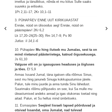
imetlus ja tänulikkus, nõnda et mu kiitus Sulle saaks
suureks ja eriliseks.
1Pt 2,11–17; 2Kr 10,1–11
3. PÜHAPÄEV ENNE UUT KIRIKUAASTAT
Ennäe, nüüd on ülisoodus aeg! Ennäe, nüüd on
päästepäev!
2Kr 6,2
Lk 17,20–24(25–30); Rm 14,7–9; Ps 90
Jutlus: Ii 14,1–6
10. Pühapäev
Mu hing ilutseb mu Jumalas, sest ta on
mind riietanud päästeriietega, katnud õigusekuuega.
Js 61,10
Valguse vili on ju igasuguses headuses ja õigluses
ja tões.
Ef 5,9
Armas Issand Jumal, täna igatsen olla rõõmus Sinus,
sest mu hing januneb Sinuga kokkupuutumise järele.
Palun, tule minu juurde ja anna tunda Sinu lähedust.
Suurimaks rõõmu põhjuseks on see, kui Sa mulle mu
üleastumised andeks annad ja igas olukorras toetad ning
aitad. Palun, et Su hellus mind ümbritseks.
11. Esmaspäev
Seejärel Iisraeli lapsed pöörduvad ja
otsivad Issandat, oma Jumalat, nad tulevad