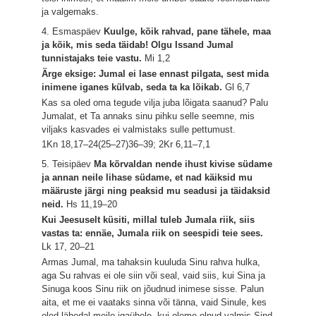
ja valgemaks.
4. Esmaspäev
Kuulge, kõik rahvad, pane tähele, maa
ja kõik, mis seda täidab! Olgu Issand Jumal
tunnistajaks teie vastu.
Mi 1,2
Ärge eksige: Jumal ei lase ennast pilgata, sest mida
inimene iganes külvab, seda ta ka lõikab.
Gl 6,7
Kas sa oled oma tegude vilja juba lõigata saanud? Palu
Jumalat, et Ta annaks sinu pihku selle seemne, mis
viljaks kasvades ei valmistaks sulle pettumust.
1Kn 18,17–24(25–27)36–39; 2Kr 6,11–7,1
5. Teisipäev
Ma kõrvaldan nende ihust kivise südame
ja annan neile lihase südame, et nad käiksid mu
määruste järgi ning peaksid mu seadusi ja täidaksid
neid.
Hs 11,19–20
Kui Jeesuselt küsiti, millal tuleb Jumala riik, siis
vastas ta: ennäe, Jumala riik on seespidi teie sees.
Lk 17, 20–21
Armas Jumal, ma tahaksin kuuluda Sinu rahva hulka,
aga Su rahvas ei ole siin või seal, vaid siis, kui Sina ja
Sinuga koos Sinu riik on jõudnud inimese sisse. Palun
aita, et me ei vaataks sinna või tänna, vaid Sinule, kes
oled lähedal meile igaühele, kui oleme olnud valmis Sind