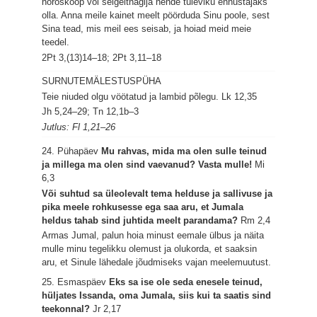
horoskoop või selgeltnägija nende tuleviku ennustajaks
olla. Anna meile kainet meelt pöörduda Sinu poole, sest
Sina tead, mis meil ees seisab, ja hoiad meid meie
teedel.
2Pt 3,(13)14–18; 2Pt 3,11–18
SURNUTEMÄLESTUSPÜHA
Teie niuded olgu vöötatud ja lambid põlegu.
Lk 12,35
Jh 5,24–29; Tn 12,1b–3
Jutlus: Fl 1,21–26
24. Pühapäev
Mu rahvas, mida ma olen sulle teinud
ja millega ma olen sind vaevanud? Vasta mulle!
Mi
6,3
Või suhtud sa üleolevalt tema helduse ja sallivuse ja
pika meele rohkusesse ega saa aru, et Jumala
heldus tahab sind juhtida meelt parandama?
Rm 2,4
Armas Jumal, palun hoia minust eemale ülbus ja näita
mulle minu tegelikku olemust ja olukorda, et saaksin
aru, et Sinule lähedale jõudmiseks vajan meelemuutust.
25. Esmaspäev
Eks sa ise ole seda enesele teinud,
hüljates Issanda, oma Jumala, siis kui ta saatis sind
teekonnal?
Jr 2,17