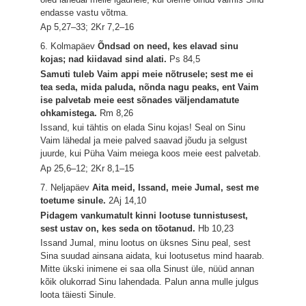
endasse vastu võtma.
Ap 5,27–33; 2Kr 7,2–16
6. Kolmapäev
Õndsad on need, kes elavad sinu
kojas; nad kiidavad sind alati.
Ps 84,5
Samuti tuleb Vaim appi meie nõtrusele; sest me ei
tea seda, mida paluda, nõnda nagu peaks, ent Vaim
ise palvetab meie eest sõnades väljendamatute
ohkamistega.
Rm 8,26
Issand, kui tähtis on elada Sinu kojas! Seal on Sinu
Vaim lähedal ja meie palved saavad jõudu ja selgust
juurde, kui Püha Vaim meiega koos meie eest palvetab.
Ap 25,6–12; 2Kr 8,1–15
7. Neljapäev
Aita meid, Issand, meie Jumal, sest me
toetume sinule.
2Aj 14,10
Pidagem vankumatult kinni lootuse tunnistusest,
sest ustav on, kes seda on tõotanud.
Hb 10,23
Issand Jumal, minu lootus on üksnes Sinu peal, sest
Sina suudad ainsana aidata, kui lootusetus mind haarab.
Mitte ükski inimene ei saa olla Sinust üle, nüüd annan
kõik olukorrad Sinu lahendada. Palun anna mulle julgus
loota täiesti Sinule.