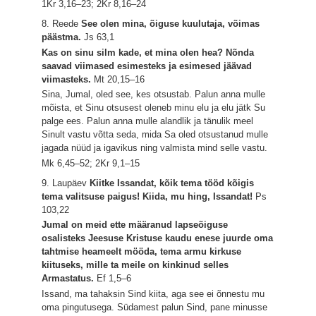
1Kr 3,16–23; 2Kr 8,16–24
8. Reede
See olen mina, õiguse kuulutaja, võimas
päästma.
Js 63,1
Kas on sinu silm kade, et mina olen hea? Nõnda
saavad viimased esimesteks ja esimesed jäävad
viimasteks.
Mt 20,15–16
Sina, Jumal, oled see, kes otsustab. Palun anna mulle
mõista, et Sinu otsusest oleneb minu elu ja elu jätk Su
palge ees. Palun anna mulle alandlik ja tänulik meel
Sinult vastu võtta seda, mida Sa oled otsustanud mulle
jagada nüüd ja igavikus ning valmista mind selle vastu.
Mk 6,45–52; 2Kr 9,1–15
9. Laupäev
Kiitke Issandat, kõik tema tööd kõigis
tema valitsuse paigus! Kiida, mu hing, Issandat!
Ps
103,22
Jumal on meid ette määranud lapseõiguse
osalisteks Jeesuse Kristuse kaudu enese juurde oma
tahtmise heameelt mööda, tema armu kirkuse
kiituseks, mille ta meile on kinkinud selles
Armastatus.
Ef 1,5–6
Issand, ma tahaksin Sind kiita, aga see ei õnnestu mu
oma pingutusega. Südamest palun Sind, pane minusse