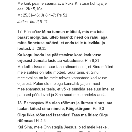
Me kõik peame saama avalikuks Kristuse kohtujärje
ees.
2Kr 5,10a
Mt 25,31–46; Jr 8,4–7; Ps 51
Jutlus: Ilm 2,8–11
17. Pühapäev
Mina tunnen mõtteid, mis ma teie
pärast mõlgutan, ütleb Issand: need on rahu, aga
mitte õnnetuse mõtted, et anda teile tulevikku ja
lootust.
Jr 29,11
Ka kogu loodu ise päästetakse kord kaduvuse
orjusest Jumala laste au vabadusse.
Rm 8,21
Mu kallis Issand, suur tänu sõnumi eest, et Sinu mõtted
meie suhtes on rahu mõtted. Suur tänu, et Sinu
meelevallas on ka meie rahvas vabastada kaduvuse
orjusest. Palun ole meiega kannatlik ja juhi meid
meeleparanduse teele, et võiks sündida see suur ime, et
patused pöörduvad ja Sina saad meile andeks anda.
18. Esmaspäev
Ma olen rõõmus ja ilutsen sinus, ma
laulan kiitust sinu nimele, Kõigekõrgem.
Ps 9,3
Olge ikka rõõmsad Issandas! Taas ma ütlen: Olge
rõõmsad!
Fl 4,4
Kui Sina, meie Õnnistegija Jeesus, oled meie keskel,