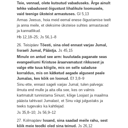
Teie, vennad, olete kutsutud vabaduseks. Ärge ainult
tehke vabadusest õigustust lihalikule loomusele,
vaid teenige üksteist armastuses.
Gl 5,13
Armas Jeesus, hoia meid eemal enese õigustamise teelt
ja anna meile, et oleksime üksteise suhtes armastavad
ja kannatlikud.
Hb 12,18–25; Js 56,1–8
26. Teisipäev
Tõesti, sina oled ennast varjav Jumal,
Iisraeli Jumal, Päästja.
Js 45,15
Minule on antud see arm: kuulutada paganate seas
evangeeliumi Kristuse äraarvamatust rikkusest ja
valge ette tuua kõigile, mis on selle saladuse
korraldus, mis on kätketud aegade algusest peale
Jumalas, kes kõik on loonud.
Ef 3,8–9
Sinu ette, ennast sageli varjav Jumal, tulen palvega:
ilmuta end mulle ja aita olla see, kes on valmis
kartmatult tunnistama Sinust, kõige Loojast ja maailma
päästa tahtvast Jumalast, et Sinu vägi julgustaks ja
teeks tugevaks ka kahtlejad.
Js 35,8–10; Js 56,9–12
27. Kolmapäev
Issand, sina saadad meile rahu, sest
kõik meie teodki oled sina teinud.
Js 26,12