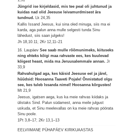
Jüngrid ise kirjeldasid, mis tee peal oli juhtunud ja
kuidas nad olid Jeesuse leivamurdmisest ära
tundnud.
Lk 24,35
Kallis Issand Jeesus, kui sina oled minuga, siis ma ei
karda, aga palun anna mulle selgesti tunda Sinu
lähedust, siis saan julgeks!
Jh 18,10.11; 2Kr 12,11–21
16. Laupäev
See saab mulle rõõmunimeks, kiituseks
ning ehteks kõigi maa rahvaste ees, kes kuulevad
kõigest heast, mida ma Jeruusalemmale annan.
Jr
33,9
Rahvahulgad aga, kes käisid Jeesuse eel ja järel,
hüüdsid: Hoosanna Taaveti Pojale! Õnnistatud olgu
see, kes tuleb Issanda nimel! Hoosanna kõrgustes!
Mt 21,9
Jeesus, igatsen aega, kus ka meie rahvas kiidaks ja
ülistaks Sind. Palun südamest, anna meile julgust
uskuda, et Sinu meelevallas on ka meie rahvas pöörata
Sinu poole.
1Pt 3,8–17; 2Kr 13,1–13
EELVIIMANE PÜHAPÄEV KIRIKUAASTAS