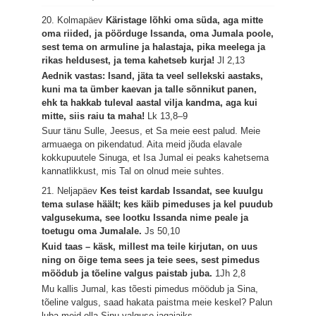
20. Kolmapäev
Käristage lõhki oma süda, aga mitte
oma riided, ja pöörduge Issanda, oma Jumala poole,
sest tema on armuline ja halastaja, pika meelega ja
rikas heldusest, ja tema kahetseb kurja!
Jl 2,13
Aednik vastas: Isand, jäta ta veel sellekski aastaks,
kuni ma ta ümber kaevan ja talle sõnnikut panen,
ehk ta hakkab tuleval aastal vilja kandma, aga kui
mitte, siis raiu ta maha!
Lk 13,8–9
Suur tänu Sulle, Jeesus, et Sa meie eest palud. Meie
armuaega on pikendatud. Aita meid jõuda elavale
kokkupuutele Sinuga, et Isa Jumal ei peaks kahetsema
kannatlikkust, mis Tal on olnud meie suhtes.
21. Neljapäev
Kes teist kardab Issandat, see kuulgu
tema sulase häält; kes käib pimeduses ja kel puudub
valgusekuma, see lootku Issanda nime peale ja
toetugu oma Jumalale.
Js 50,10
Kuid taas – käsk, millest ma teile kirjutan, on uus
ning on õige tema sees ja teie sees, sest pimedus
möödub ja tõeline valgus paistab juba.
1Jh 2,8
Mu kallis Jumal, kas tõesti pimedus möödub ja Sina,
tõeline valgus, saad hakata paistma meie keskel? Palun
luba meid olla Sinu valguse jagajaiks.