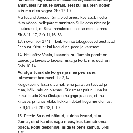
ahistustes Kristuse pärast, sest kui ma olen nõder,
siis ma olen vägev.
2Kr 12,10
Mu Issand Jeesus, Sina oled ainus, kes saab nõdra
täita väega, sellepärast tunnistan Sulle oma nõtrust ja
suutmatust, et Sina mahuksid minusse mind aitama.
Sk 8,11–17; 2Kr 11,16–33
13. november 1741 – kõik vennastekogudused austavad
Jeesust Kristust kui koguduse pead ja vanemat
14. Neljapäev
Vaata, Issanda, su Jumala päralt on
taevas ja taevaste taevas, maa ja kõik, mis seal on.
5Ms 10,14
Au olgu Jumalale kõrges ja maa peal rahu,
inimestest hea meel.
Lk 2,14
Kõigeväeline Issand Jumal, Sinu päralt on taevad ja
maa, kõik, mis on olemas. Südamest palun, luba ka
minul liituda Sinu ülistajate hulgaga ja anna, et mu
kiituses ja tänus oleks kokku liidetud kogu mu olemus.
Lk 9,51–56; 2Kr 12,1–10
15. Reede
Sa oled näinud, kuidas Issand, sinu
Jumal, sind kandis nagu mees, kes kannab oma
poega, kogu teekonnal, mida te olete käinud.
5Ms
1,31