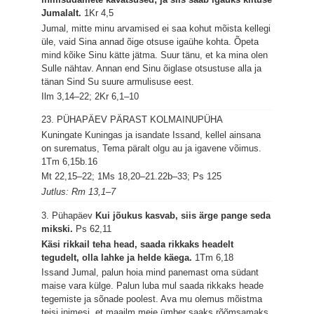
Jumalalt.
1Kr 4,5
Jumal, mitte minu arvamised ei saa kohut mõista kellegi
üle, vaid Sina annad õige otsuse igaühe kohta. Õpeta
mind kõike Sinu kätte jätma. Suur tänu, et ka mina olen
Sulle nähtav. Annan end Sinu õiglase otsustuse alla ja
tänan Sind Su suure armulisuse eest.
Ilm 3,14–22; 2Kr 6,1–10
23. PÜHAPÄEV PÄRAST KOLMAINUPÜHA
Kuningate Kuningas ja isandate Issand, kellel ainsana
on surematus, Tema päralt olgu au ja igavene võimus.
1Tm 6,15b.16
Mt 22,15–22; 1Ms 18,20–21.22b–33; Ps 125
Jutlus: Rm 13,1–7
3. Pühapäev
Kui jõukus kasvab, siis ärge pange seda
mikski.
Ps 62,11
Käsi rikkail teha head, saada rikkaks headelt
tegudelt, olla lahke ja helde käega.
1Tm 6,18
Issand Jumal, palun hoia mind panemast oma südant
maise vara külge. Palun luba mul saada rikkaks heade
tegemiste ja sõnade poolest. Ava mu olemus mõistma
teisi inimesi, et maailm meie ümber saaks rõõmsamaks