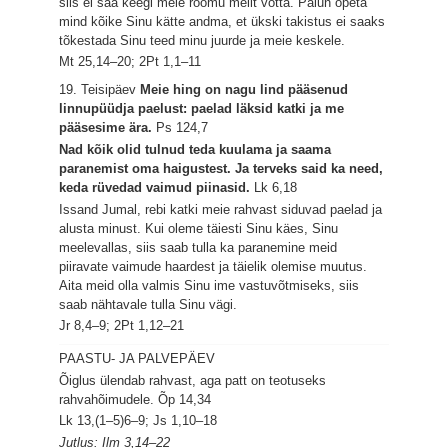
siis ei saa keegi meie rõõmu meilt võtta. Palun õpeta
mind kõike Sinu kätte andma, et ükski takistus ei saaks
tõkestada Sinu teed minu juurde ja meie keskele.
Mt 25,14–20; 2Pt 1,1–11
19. Teisipäev
Meie hing on nagu lind pääsenud
linnupüüdja paelust: paelad läksid katki ja me
pääsesime ära.
Ps 124,7
Nad kõik olid tulnud teda kuulama ja saama
paranemist oma haigustest. Ja terveks said ka need,
keda rüvedad vaimud piinasid.
Lk 6,18
Issand Jumal, rebi katki meie rahvast siduvad paelad ja
alusta minust. Kui oleme täiesti Sinu käes, Sinu
meelevallas, siis saab tulla ka paranemine meid
piiravate vaimude haardest ja täielik olemise muutus.
Aita meid olla valmis Sinu ime vastuvõtmiseks, siis
saab nähtavale tulla Sinu vägi.
Jr 8,4–9; 2Pt 1,12–21
PAASTU- JA PALVEPÄEV
Õiglus ülendab rahvast, aga patt on teotuseks
rahvahõimudele.
Õp 14,34
Lk 13,(1–5)6–9; Js 1,10–18
Jutlus: Ilm 3,14–22