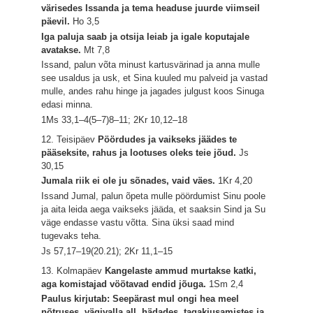
värisedes Issanda ja tema headuse juurde viimseil
päevil.
Ho 3,5
Iga paluja saab ja otsija leiab ja igale koputajale
avatakse.
Mt 7,8
Issand, palun võta minust kartusvärinad ja anna mulle
see usaldus ja usk, et Sina kuuled mu palveid ja vastad
mulle, andes rahu hinge ja jagades julgust koos Sinuga
edasi minna.
1Ms 33,1–4(5–7)8–11; 2Kr 10,12–18
12. Teisipäev
Pöördudes ja vaikseks jäädes te
pääseksite, rahus ja lootuses oleks teie jõud.
Js
30,15
Jumala riik ei ole ju sõnades, vaid väes.
1Kr 4,20
Issand Jumal, palun õpeta mulle pöördumist Sinu poole
ja aita leida aega vaikseks jääda, et saaksin Sind ja Su
väge endasse vastu võtta. Sina üksi saad mind
tugevaks teha.
Js 57,17–19(20.21); 2Kr 11,1–15
13. Kolmapäev
Kangelaste ammud murtakse katki,
aga komistajad vöötavad endid jõuga.
1Sm 2,4
Paulus kirjutab: Seepärast mul ongi hea meel
nõtruses, vägivalla all, hädades, tagakiusamistes ja