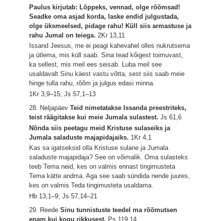
Paulus kirjutab: Lõppeks, vennad, olge rõõmsad!
Seadke oma asjad korda, laske endid julgustada,
olge üksmeelsed, pidage rahu! Küll siis armastuse ja
rahu Jumal on teiega.
2Kr 13,11
Issand Jeesus, me ei peagi kahevahel olles nukrutsema
ja ütlema, mis küll saab. Sina tead kõigest toimuvast,
ka sellest, mis meil ees seisab. Luba meil see
usaldavalt Sinu käest vastu võtta, sest siis saab meie
hinge tulla rahu, rõõm ja julgus edasi minna.
1Kr 3,9–15; Js 57,1–13
28. Neljapäev
Teid nimetatakse Issanda preestriteks,
teist räägitakse kui meie Jumala sulastest.
Js 61,6
Nõnda siis peetagu meid Kristuse sulaseiks ja
Jumala saladuste majapidajaiks.
1Kr 4,1
Kas sa igatseksid olla Kristuse sulane ja Jumala
saladuste majapidaja? See on võimalik. Oma sulasteks
teeb Tema neid, kes on valmis ennast tingimusteta
Tema kätte andma. Aga see saab sündida nende juures,
kes on valmis Teda tingimusteta usaldama.
Hb 13,1–9; Js 57,14–21
29. Reede
Sinu tunnistuste teedel ma rõõmutsen
enam kui kogu rikkusest.
Ps 119,14