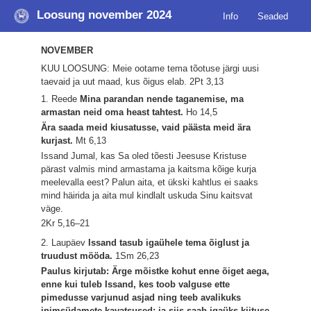
Loosung november 2024
Info
Seaded
NOVEMBER
KUU LOOSUNG: Meie ootame tema tõotuse järgi uusi
taevaid ja uut maad, kus õigus elab.
2Pt 3,13
1. Reede
Mina parandan nende taganemise, ma
armastan neid oma heast tahtest.
Ho 14,5
Ära saada meid kiusatusse, vaid päästa meid ära
kurjast.
Mt 6,13
Issand Jumal, kas Sa oled tõesti Jeesuse Kristuse
pärast valmis mind armastama ja kaitsma kõige kurja
meelevalla eest? Palun aita, et ükski kahtlus ei saaks
mind häirida ja aita mul kindlalt uskuda Sinu kaitsvat
väge.
2Kr 5,16–21
2. Laupäev
Issand tasub igaühele tema õiglust ja
truudust mööda.
1Sm 26,23
Paulus kirjutab: Ärge mõistke kohut enne õiget aega,
enne kui tuleb Issand, kes toob valguse ette
pimedusse varjunud asjad ning teeb avalikuks
inimsüdamete kavatsused; ja siis saab igaüks kiituse