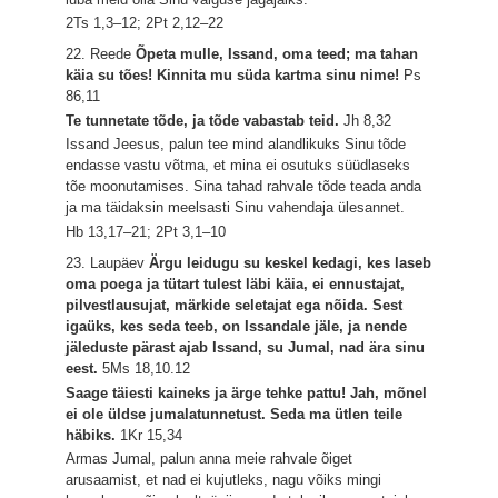
2Ts 1,3–12; 2Pt 2,12–22
22. Reede
Õpeta mulle, Issand, oma teed; ma tahan
käia su tões! Kinnita mu süda kartma sinu nime!
Ps
86,11
Te tunnetate tõde, ja tõde vabastab teid.
Jh 8,32
Issand Jeesus, palun tee mind alandlikuks Sinu tõde
endasse vastu võtma, et mina ei osutuks süüdlaseks
tõe moonutamises. Sina tahad rahvale tõde teada anda
ja ma täidaksin meelsasti Sinu vahendaja ülesannet.
Hb 13,17–21; 2Pt 3,1–10
23. Laupäev
Ärgu leidugu su keskel kedagi, kes laseb
oma poega ja tütart tulest läbi käia, ei ennustajat,
pilvestlausujat, märkide seletajat ega nõida. Sest
igaüks, kes seda teeb, on Issandale jäle, ja nende
jäleduste pärast ajab Issand, su Jumal, nad ära sinu
eest.
5Ms 18,10.12
Saage täiesti kaineks ja ärge tehke pattu! Jah, mõnel
ei ole üldse jumalatunnetust. Seda ma ütlen teile
häbiks.
1Kr 15,34
Armas Jumal, palun anna meie rahvale õiget
arusaamist, et nad ei kujutleks, nagu võiks mingi