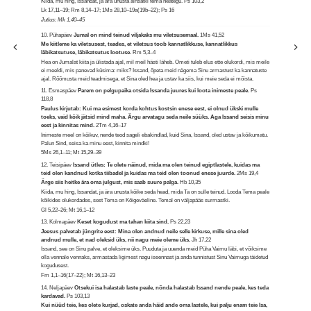
Kiida, mu hing, Issandat, ja ära unusta ainsatki tema heategu.
Ps 103,2
Lk 17,11–19; Rm 8,14–17; 1Ms 28,10–19a(19b–22); Ps 16
Jutlus: Mk 1,40–45
10. Pühapäev
Jumal on mind teinud viljakaks mu viletsusemaal.
1Ms 41,52
Me kiitleme ka viletsusest, teades, et viletsus toob kannatlikkuse, kannatlikkus
läbikatsutuse, läbikatsutus lootuse.
Rm 5,3–4
Hea on Jumalat kiita ja ülistada ajal, mil meil hästi läheb. Ometi tuleb elus ette olukordi, mis meile
ei meeldi, mis panevad küsima: miks? Issand, õpeta meid nägema Sinu armastust ka kannatuste
ajal. Rõõmusta meid teadmisega, et Sina oled hea ja ustav ka siis, kui meie seda ei mõista.
11. Esmaspäev
Parem on pelgupaika otsida Issanda juures kui loota inimeste peale.
Ps
118,8
Paulus kirjutab: Kui ma esimest korda kohtus kostsin enese eest, ei olnud ükski mulle
toeks, vaid kõik jätsid mind maha. Ärgu arvatagu seda neile süüks. Aga Issand seisis minu
eest ja kinnitas mind.
2Tm 4,16–17
Inimeste meel on kõikuv, nende teod sageli ebakindlad, kuid Sina, Issand, oled ustav ja kõikumatu.
Palun Sind, seisa ka minu eest, kinnita mindki!
5Ms 26,1–11; Mt 15,29–39
12. Teisipäev
Issand ütles: Te olete näinud, mida ma olen teinud egiptlastele, kuidas ma
teid olen kandnud kotka tiibadel ja kuidas ma teid olen toonud enese juurde.
2Ms 19,4
Ärge siis heitke ära oma julgust, mis saab suure palga.
Hb 10,35
Kiida, mu hing, Issandat, ja ära unusta kõike seda head, mida Ta on sulle teinud. Looda Tema peale
kõikides olukordades, sest Tema on Kõigeväeline. Temal on väljapääs surmastki.
Gl 5,22–26; Mt 16,1–12
13. Kolmapäev
Keset kogudust ma tahan kiita sind.
Ps 22,23
Jeesus palvetab jüngrite eest: Mina olen andnud neile selle kirkuse, mille sina oled
andnud mulle, et nad oleksid üks, nii nagu meie oleme üks.
Jh 17,22
Issand, see on Sinu palve, et oleksime üks. Puuduta ja uuenda meid Püha Vaimu läbi, et võiksime
olla vennale vennaks, armastada ligimest nagu iseennast ja anda tunnistust Sinu Vaimuga täidetud
kogudusest.
Fm 1,1–16(17–22); Mt 16,13–23
14. Neljapäev
Otsekui isa halastab laste peale, nõnda halastab Issand nende peale, kes teda
kardavad.
Ps 103,13
Kui nüüd teie, kes olete kurjad, oskate anda häid ande oma lastele, kui palju enam teie Isa,