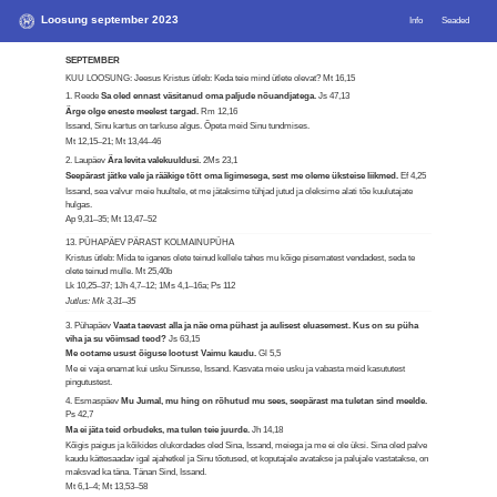
Loosung september 2023
Info
Seaded
SEPTEMBER
KUU LOOSUNG: Jeesus Kristus ütleb: Keda teie mind ütlete olevat?
Mt 16,15
1. Reede
Sa oled ennast väsitanud oma paljude nõuandjatega.
Js 47,13
Ärge olge eneste meelest targad.
Rm 12,16
Issand, Sinu kartus on tarkuse algus. Õpeta meid Sinu tundmises.
Mt 12,15–21; Mt 13,44–46
2. Laupäev
Ära levita valekuuldusi.
2Ms 23,1
Seepärast jätke vale ja rääkige tõtt oma ligimesega, sest me oleme üksteise liikmed.
Ef 4,25
Issand, sea valvur meie huultele, et me jätaksime tühjad jutud ja oleksime alati tõe kuulutajate
hulgas.
Ap 9,31–35; Mt 13,47–52
13. PÜHAPÄEV PÄRAST KOLMAINUPÜHA
Kristus ütleb: Mida te iganes olete teinud kellele tahes mu kõige pisematest vendadest, seda te
olete teinud mulle.
Mt 25,40b
Lk 10,25–37; 1Jh 4,7–12; 1Ms 4,1–16a; Ps 112
Jutlus: Mk 3,31–35
3. Pühapäev
Vaata taevast alla ja näe oma pühast ja aulisest eluasemest. Kus on su püha
viha ja su võimsad teod?
Js 63,15
Me ootame usust õiguse lootust Vaimu kaudu.
Gl 5,5
Me ei vaja enamat kui usku Sinusse, Issand. Kasvata meie usku ja vabasta meid kasututest
pingutustest.
4. Esmaspäev
Mu Jumal, mu hing on rõhutud mu sees, seepärast ma tuletan sind meelde.
Ps 42,7
Ma ei jäta teid orbudeks, ma tulen teie juurde.
Jh 14,18
Kõigis paigus ja kõikides olukordades oled Sina, Issand, meiega ja me ei ole üksi. Sina oled palve
kaudu kättesaadav igal ajahetkel ja Sinu tõotused, et koputajale avatakse ja palujale vastatakse, on
maksvad ka täna. Tänan Sind, Issand.
Mt 6,1–4; Mt 13,53–58