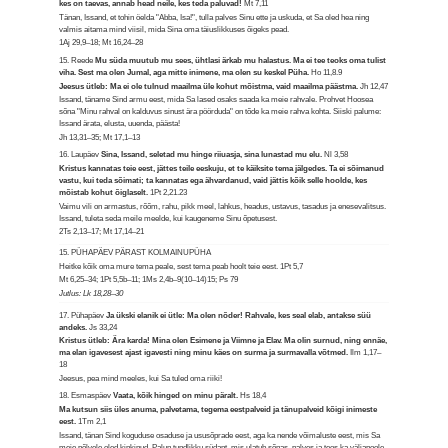
kes on taevas, annab head neile, kes teda paluvad!
Mt 7,11
Tänan, Issand, et tohin öelda "Abba, Isa!", tulla palves Sinu ette ja uskuda, et Sa oled hea ning
valmis aitama mind viisil, mida Sina oma täiuslikkuses õigeks pead.
1Aj 29,9–18; Mt 16,24–28
15. Reede
Mu süda muutub mu sees, ühtlasi ärkab mu halastus. Ma ei tee teoks oma tulist
viha. Sest ma olen Jumal, aga mitte inimene, ma olen su keskel Püha.
Ho 11,8.9
Jeesus ütleb: Ma ei ole tulnud maailma üle kohut mõistma, vaid maailma päästma.
Jh 12,47
Issand, täname Sind armu eest, mida Sa lased osaks saada ka meie rahvale. Prohvet Hoosea
sõna "Minu rahval on kalduvus sinust ära pöörduda" on tõde ka meie rahva kohta. Siiski palume:
Issand ärata, elusta, uuenda, päästa!
Jh 13,31–35; Mt 17,1–13
16. Laupäev
Sina, Issand, seletad mu hinge riiuasja, sina lunastad mu elu.
Nl 3,58
Kristus kannatas teie eest, jättes teile eeskuju, et te käiksite tema jälgedes. Ta ei sõimanud
vastu, kui teda sõimati; ta kannatas ega ähvardanud, vaid jättis kõik selle hoolde, kes
mõistab kohut õiglaselt.
1Pt 2,21.23
Vaimu vili on armastus, rõõm, rahu, pikk meel, lahkus, headus, ustavus, tasadus ja enesevalitsus.
Issand, tuleta seda meile meelde, kui kaugeneme Sinu õpetusest.
2Ts 2,13–17; Mt 17,14–21
15. PÜHAPÄEV PÄRAST KOLMAINUPÜHA
Heitke kõik oma mure tema peale, sest tema peab hoolt teie eest.
1Pt 5,7
Mt 6,25–34; 1Pt 5,5b–11; 1Ms 2,4b–9(10–14)15; Ps 79
Jutlus: Lk 18,28–30
17. Pühapäev
Ja ükski elanik ei ütle: Ma olen nõder! Rahvale, kes seal elab, antakse süü
andeks.
Js 33,24
Kristus ütleb: Ära karda! Mina olen Esimene ja Viimne ja Elav. Ma olin surnud, ning ennäe,
ma elan igavesest ajast igavesti ning minu käes on surma ja surmavalla võtmed.
Ilm 1,17–
18
Jeesus, pea mind meeles, kui Sa tuled oma riiki!
18. Esmaspäev
Vaata, kõik hinged on minu päralt.
Hs 18,4
Ma kutsun siis üles anuma, palvetama, tegema eestpalveid ja tänupalveid kõigi inimeste
eest.
1Tm 2,1
Issand, tänan Sind koguduse osaduse ja ususõprade eest, aga ka nende võimaluste eest, mis Sa
meie põlvele oled kinkinud. Palun tundlikku südant, mis ulatub sõnas, palves ja teos ka väljapoole