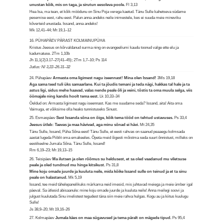
unustan kõik, mis on taga, ja sirutun eesoleva poole.
Fl 3,13
Hea Isa, ma tean, et kõik möödunu on Sinu Poja verega kaetud. Tänu Sulle kahetseva südame
pesemise eest, rahu eest. Palun anna andeks neile inimestele, kes ei suuda meie mineviku
kõverteid unustada. Issand, anna andeks!
Mk 12,41–44; Mt 19,1–12
16. PÜHAPÄEV PÄRAST KOLMAINUPÜHA
Kristus Jeesus on kõrvaldanud surma ning on evangeeliumi kaudu toonud valge ette elu ja
kadumatuse.
2Tm 1,10b
Jh 11,1(2)3.17–27(41–45); 2Tm 1,7–10; Ps 114
Jutlus: Nl 3,22–26.31–32
24. Pühapäev
Armasta oma ligimest nagu iseennast! Mina olen Issand!
3Ms 19,18
Aga sama teed tuli üks samaarlane. Kui ta jõudis temani ja teda nägi, hakkas tal hale ja ta
astus ligi, sidus mehe haavad, valas nende peale õli ja veini, tõstis ta oma muula selga, viis
öömajale ning kandis hoolt tema eest.
Lk 10,33–34
Öeldud on: Armasta ligimest nagu iseennast. Kas me suudame seda? Issand, aita! Aita oma
Vaimuga, et võiksime olla heaks tunnistuseks Sinust.
25. Esmaspäev
Sest Issanda sõna on õige, kõik tema tööd on tehtud ustavuses.
Ps 33,4
Jeesus ütleb: Taevas ja maa hävivad, aga minu sõnad ei hävi.
Mt 24,35
Tänu Sulle, Issand, Püha Sõna eest! Tänu Sulle, et eesti rahvas on saanud peaaegu kolmsada
aastat lugeda Piiblit oma emakeeles. Õpeta meid õigesti mõistma seda suurt õnnistust, milleks on
eestikeelne Jumala Sõna. Tänu Sulle, Issand!
Rm 6,19–23; Mt 19,13–15
26. Teisipäev
Ma ilutsen ja olen rõõmus su heldusest, et sa oled vaadanud mu viletsuse
peale ja oled tundnud mu hinge kitsikust.
Ps 31,8
Mine koju omade juurde ja kuuluta neile, mida kõike Issand sulle on teinud ja et ta sinu
peale on halastanud.
Mk 5,19
Issand, tee meid tähelepanelikuks märkama neid imesid, mis juhtuvad meiega ja meie ümber igal
päeval. Sa ütlesid abisaanule: mine koju omade juurde ja kuuluta neile! Anna meilegi soovi ja
julgust kuulutada Sinu imelistest tegudest täna siin meie rahva hulgas. Kogu au ja kiitus kuulugu
Sulle!
Js 38,9–20; Mt 19,16–26
27. Kolmapäev
Jumala käes on maa sügavused ja tema päralt on mägede tipud.
Ps 95,4