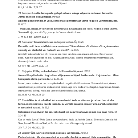
koguduse turvatsooni, maailma teedel käijateni.
Fl 4,8–14; Mt 17,22–27
19. Teisipäev
Lootke tema peale igal ajal, rahvas; valage välja oma südamed tema ette:
Jumal on meile pelgupaigaks.
Ps 62,9
Aga neil päevil sündis, et Jeesus läks mäele palvetama ja veetis kogu öö Jumalat paludes.
Lk 6,12
Tänan Sind, Issand, et võin palves Sinu ette tulla. Sina jagad meile kõike, mida me eluks vajame.
Sina oled kalju, mis ei kõigu, turvapaik tänases ebakindluses.
1Tm 6,(3–5)6–11a; Mt 18,1–9
20. Kolmapäev
Issanda kartuses on tugeva lootus.
Õp 14,26
Kes võib meid lahutada Kristuse armastusest? Kas viletsus või ahistus või tagakiusamine
või nälg või alastiolek või hädaoht või mõõk?
Rm 8,35
Apostel Pauluse tõdemus oli: miski ei saa meid lahutada Jumala armastusest. Kas ma usun
seda? Kas ma usun seda ka siis, kui päevad on kurjad? Issand, anna tarkust mõistmaks Sinu
olemust ja kinnita meie usku.
Kg 4,(4–7)8–12; Mt 18,10–14
21. Neljapäev
Küllap sa kardad mind, küll sa võtad õpetust.
Sf 3,7
Jeesus läks pühakotta ning hakkas välja ajama müüjaid, öeldes neile: Kirjutatud on: Minu
koda peab olema palvekoda.
Lk 19,45–46
Issand, anna andeks, et me oma pühakodasid sageli vääriti kasutame: ülistame inimest, oleme
enesekesksed ja jookseme enda omandi pärast, aga Sinu koda on kui hüljatud, lagunemas. Issand,
uuenda meid, et kogu meie aeg ja meie kätetöö oleks Sinu ülistus.
Lk 10,38–42; Mt 18,15–20
22. Reede
Näe, ka sina hakkad kutsuma rahvaid, keda sa ei tunne, ja rahvad, kes sind ei
tunne, jooksevad sinu juurde Issanda, su Jumala pärast ja Iisraeli Püha pärast, sellepärast
et tema sind austab.
Js 55,5
Sellepärast ma põlvitan Isa ees, kelle käest iga suguvõsa taevas ja maa peal saab nime.
Ef
3,14–15
Kes on meie Jumal? Meie Jumal on Aabrahami, Iisaki ja Jaakobi Jumal. Ei ole teist Jumalat kui
Sina, Issand! Ma tänan Sind, et Sa oled mind oma Vaimuga valgustanud.
1Kr 7,17–24; Mt 18,21–35
23. Laupäev
Ära tunne piinlikkust, sest sa ei jää häbisse.
Js 54,4
Paulus kirjutab: Ma ei arva endast, et ma selle olen kätte saanud, ühte aga ma ütlen: Ma