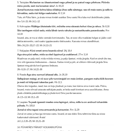
5. Teisipäev
Ma kaotan su üleastumised nagu pilved ja su patud nagu pilvituse. Pöördu
minu poole, sest ma lunastan sinu!
Js 44,22
Jumal kustutas meie kohta käiva võlakirja ühes selle sätetega; see oli meie vastu ja selle ta
kõrvaldas, seda risti külge naelutades.
Kl 2,14
Tule, oh Püha Vaim, ja ärata minus kindel usaldus Sinu vastu! Ära luba mul ükskõikseks jääda.
Am 5,4–15; Mt 14,1–12
6. Kolmapäev
Rääkige üksteisele tõtt, mõistke oma väravais kohut tões ja rahus.
Sk 8,16
Siis taotlegem nüüd seda, mida läheb tarvis rahuks ja vastastikuseks paranduseks.
Rm
14,19
Issand, aita, et ma ei oleks vennale komistuseks. Tee, et soov olla madalate hulgas ei jääks vaid
deklaratsiooniks, vaid saaks igapäevaseks tõelisuseks. Kasvata minus alandlikkust.
5Ms 24,(10–15)17–22; Mt 14,13–21
7. Neljapäev
Küsi ometi enne Issanda sõna!
2Aj 18,4
Aga sina püsi selles, mida sa oled õppinud ja usaldanud.
2Tm 3,14
Maailmas on palju teid, mida mööda minna, ja palju õpetusi, mida järgida. Kuid on ainult üks tee,
mis viib igavesse õndsusesse – Jeesus. Kaitse mind ja juhi, et võiksin rõõmsalt järgida Sinu
õpetust ning pärida kord igavese õndsuse.
2Kr 8,10–17; Mt 14,22–36
8. Reede
Aga sinu surnud ärkavad ellu.
Js 26,19
Sellepärast meiegi, et nii suur pilv tunnistajaid on meie ümber, pangem maha kõik koorem
ja meid nii hõlpsasti takerdav patt.
Hb 12,1
Oleme üks kogudus, need, kes on koju jõudnud, ja meie, kes käime oma maist rada. Pööra,
Issand, meie silmad ustavate eelkäijate peale, et leida sealt kinnitust oma usuvõitlustes. Anna
jõudu võidelda patuköidikutega ja jõuda kord Sinu juurde taevasse.
Jk 2,5–13; Mt 15,1–20
9. Laupäev
Ta peab igavesti meeles oma lepingut, sõna, mille ta on andnud tuhandele
põlvele.
Ps 105,8
Jumal ei võta tagasi oma armuande ja kutsumist.
Rm 11,29
Jumal on ustav ja hea iga inimese vastu. Issand, et see oleks Sinu tahtmine tõsta au sisse
kadumatud väärtused. Ärata!
Jd 1,1.2.20–25; Mt 15,21–28
14. PÜHAPÄEV PÄRAST KOLMAINUPÜHA