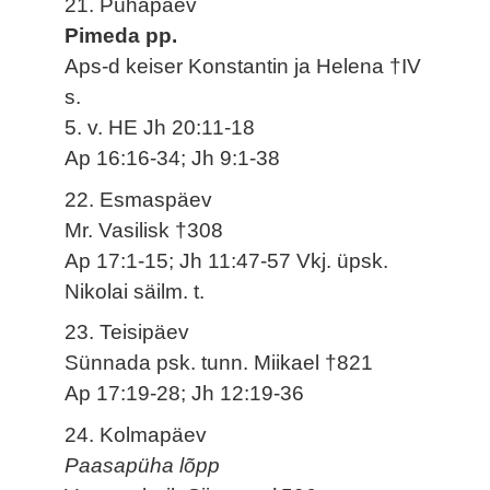
21. Pühapäev
Pimeda pp.
Aps-d keiser Konstantin ja Helena †IV
s.
5. v. HE Jh 20:11-18
Ap 16:16-34; Jh 9:1-38
22. Esmaspäev
Mr. Vasilisk †308
Ap 17:1-15; Jh 11:47-57 Vkj. üpsk.
Nikolai säilm. t.
23. Teisipäev
Sünnada psk. tunn. Miikael †821
Ap 17:19-28; Jh 12:19-36
24. Kolmapäev
Paasapüha lõpp