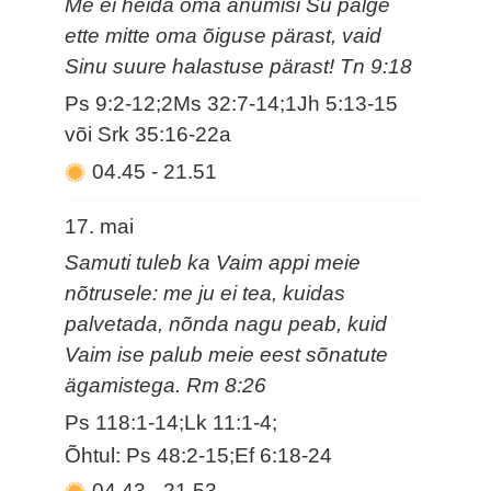
Me ei heida oma anumisi Su palge
ette mitte oma õiguse pärast, vaid
Sinu suure halastuse pärast! Tn 9:18
Ps 9:2-12;2Ms 32:7-14;1Jh 5:13-15
või Srk 35:16-22a
04.45
-
21.51
17. mai
Samuti tuleb ka Vaim appi meie
nõtrusele: me ju ei tea, kuidas
palvetada, nõnda nagu peab, kuid
Vaim ise palub meie eest sõnatute
ägamistega. Rm 8:26
Ps 118:1-14;Lk 11:1-4;
Õhtul: Ps 48:2-15;Ef 6:18-24
04.43
-
21.53