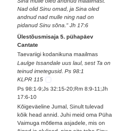
Sina mulle oled andnud maailmast.
Nad olid Sinu omad, ja Sina oled
andnud nad mulle ning nad on
pidanud Sinu sõna." Jh 17:6
Ülestõusmisaja 5. pühapäev
Cantate
Taevariigi kodanikuna maailmas
Laulge Issandale uus laul, sest Ta on
teinud imetegusid. Ps 98:1
KLPR 115
Ps 98:1-9;Js 32:15-20;Rm 8:9-11;Jh
17:6-10
Kõigeväeline Jumal, Sinult tulevad
kõik head annid. Juhi meid oma Püha
Vaimuga mõtlema asjadele, mis on