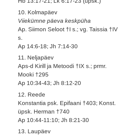
Hb 13:17-21; Lk 6:17-23 (üpsk.)
10. Kolmapäev
Viiekümne päeva keskpüha
Ap. Siimon Seloot †I s.; vg. Taissia †IV
s.
Ap 14:6-18; Jh 7:14-30
11. Neljapäev
Aps-d Kirill ja Metoodi †IX s.; prmr.
Mooki †295
Ap 10:34-43; Jh 8:12-20
12. Reede
Konstantia psk. Epifaani †403; Konst.
üpsk. Herman †740
Ap 10:44-11:10; Jh 8:21-30
13. Laupäev