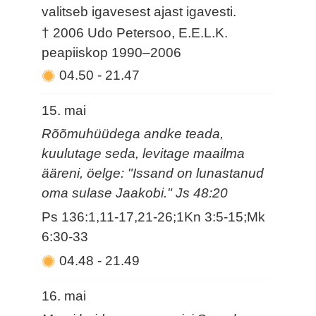
valitseb igavesest ajast igavesti.
† 2006 Udo Petersoo, E.E.L.K.
peapiiskop 1990–2006
04.50
-
21.47
15. mai
Rõõmuhüüdega andke teada,
kuulutage seda, levitage maailma
ääreni, öelge: "Issand on lunastanud
oma sulase Jaakobi." Js 48:20
Ps 136:1,11-17,21-26;1Kn 3:5-15;Mk
6:30-33
04.48
-
21.49
16. mai