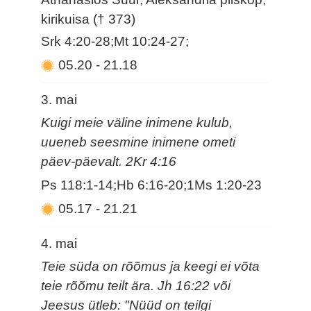
kirikuisa († 373)
Srk 4:20-28;Mt 10:24-27;
05.20
-
21.18
3. mai
Kuigi meie väline inimene kulub,
uueneb seesmine inimene ometi
päev-päevalt. 2Kr 4:16
Ps 118:1-14;Hb 6:16-20;1Ms 1:20-23
05.17
-
21.21
4. mai
Teie süda on rõõmus ja keegi ei võta
teie rõõmu teilt ära. Jh 16:22 või
Jeesus ütleb: "Nüüd on teilgi