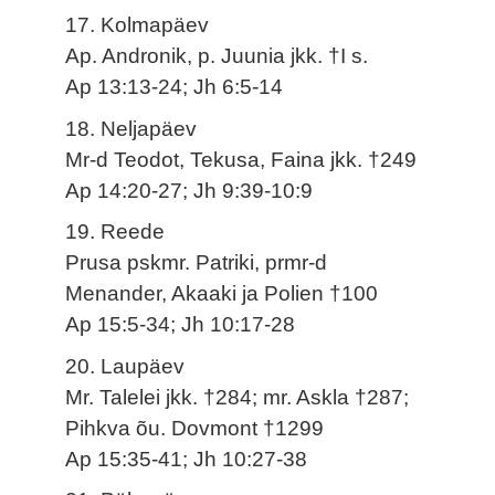
17. Kolmapäev
Ap. Andronik, p. Juunia jkk. †I s.
Ap 13:13-24; Jh 6:5-14
18. Neljapäev
Mr-d Teodot, Tekusa, Faina jkk. †249
Ap 14:20-27; Jh 9:39-10:9
19. Reede
Prusa pskmr. Patriki, prmr-d
Menander, Akaaki ja Polien †100
Ap 15:5-34; Jh 10:17-28
20. Laupäev
Mr. Talelei jkk. †284; mr. Askla †287;
Pihkva õu. Dovmont †1299
Ap 15:35-41; Jh 10:27-38