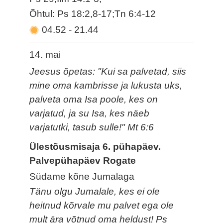
Õhtul: Ps 18:2,8-17;Tn 6:4-12
04.52
-
21.44
14. mai
Jeesus õpetas: "Kui sa palvetad, siis
mine oma kambrisse ja lukusta uks,
palveta oma Isa poole, kes on
varjatud, ja su Isa, kes näeb
varjatutki, tasub sulle!" Mt 6:6
Ülestõusmisaja 6. pühapäev.
Palvepühapäev Rogate
Südame kõne Jumalaga
Tänu olgu Jumalale, kes ei ole
heitnud kõrvale mu palvet ega ole
mult ära võtnud oma heldust! Ps