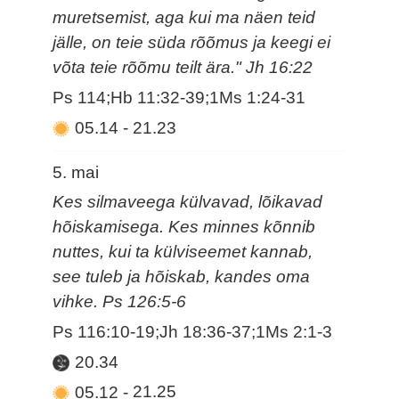
muretsemist, aga kui ma näen teid
jälle, on teie süda rõõmus ja keegi ei
võta teie rõõmu teilt ära." Jh 16:22
Ps 114;Hb 11:32-39;1Ms 1:24-31
05.14
-
21.23
5. mai
Kes silmaveega külvavad, lõikavad
hõiskamisega. Kes minnes kõnnib
nuttes, kui ta külviseemet kannab,
see tuleb ja hõiskab, kandes oma
vihke. Ps 126:5-6
Ps 116:10-19;Jh 18:36-37;1Ms 2:1-3
20.34
05.12
-
21.25