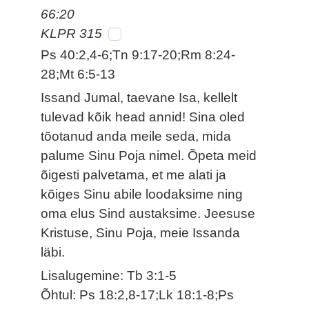
66:20
KLPR 315
Ps 40:2,4-6;Tn 9:17-20;Rm 8:24-
28;Mt 6:5-13
Issand Jumal, taevane Isa, kellelt
tulevad kõik head annid! Sina oled
tõotanud anda meile seda, mida
palume Sinu Poja nimel. Õpeta meid
õigesti palvetama, et me alati ja
kõiges Sinu abile loodaksime ning
oma elus Sind austaksime. Jeesuse
Kristuse, Sinu Poja, meie Issanda
läbi.
Lisalugemine: Tb 3:1-5
Õhtul: Ps 18:2,8-17;Lk 18:1-8;Ps