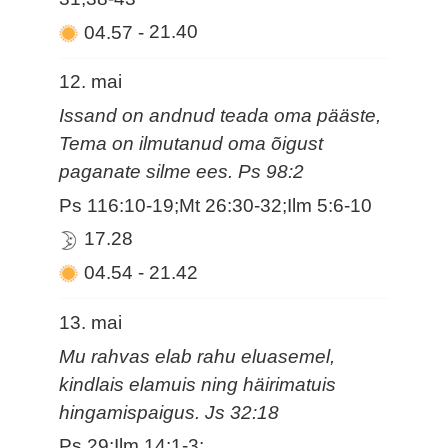
04.57
-
21.40
12. mai
Issand on andnud teada oma pääste,
Tema on ilmutanud oma õigust
paganate silme ees. Ps 98:2
Ps 116:10-19;Mt 26:30-32;Ilm 5:6-10
17.28
04.54
-
21.42
13. mai
Mu rahvas elab rahu eluasemel,
kindlais elamuis ning häirimatuis
hingamispaigus. Js 32:18
Ps 29;Ilm 14:1-3;