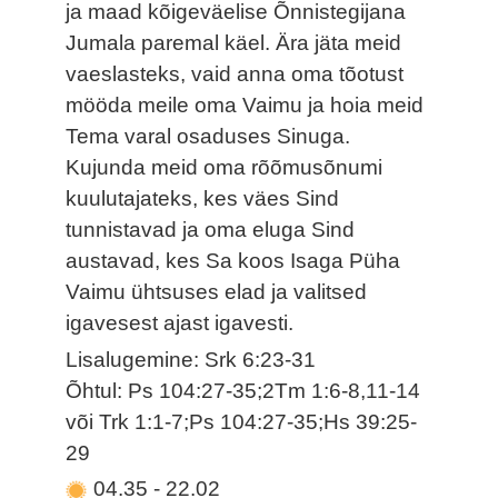
ja maad kõigeväelise Õnnistegijana
Jumala paremal käel. Ära jäta meid
vaeslasteks, vaid anna oma tõotust
mööda meile oma Vaimu ja hoia meid
Tema varal osaduses Sinuga.
Kujunda meid oma rõõmusõnumi
kuulutajateks, kes väes Sind
tunnistavad ja oma eluga Sind
austavad, kes Sa koos Isaga Püha
Vaimu ühtsuses elad ja valitsed
igavesest ajast igavesti.
Lisalugemine: Srk 6:23-31
Õhtul: Ps 104:27-35;2Tm 1:6-8,11-14
või Trk 1:1-7;Ps 104:27-35;Hs 39:25-
29
04.35
-
22.02