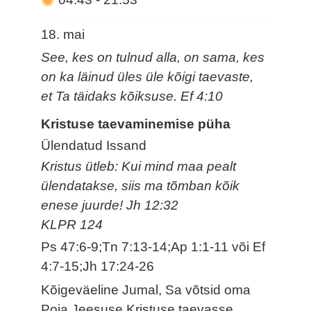
18. mai
See, kes on tulnud alla, on sama, kes
on ka läinud üles üle kõigi taevaste,
et Ta täidaks kõiksuse. Ef 4:10
Kristuse taevaminemise püha
Ülendatud Issand
Kristus ütleb: Kui mind maa pealt
ülendatakse, siis ma tõmban kõik
enese juurde! Jh 12:32
KLPR 124
Ps 47:6-9;Tn 7:13-14;Ap 1:1-11 või Ef
4:7-15;Jh 17:24-26
Kõigeväeline Jumal, Sa võtsid oma
Poja Jeesuse Kristuse taevasse.