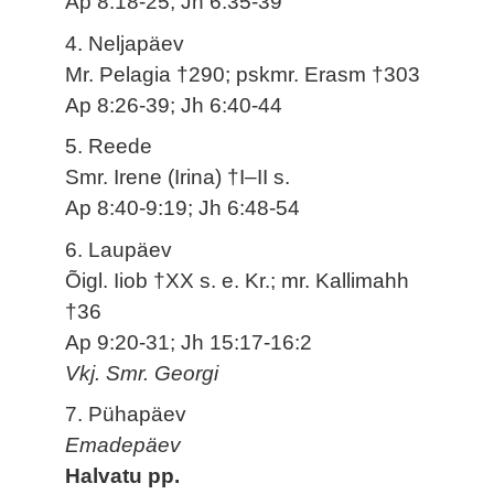
Ap 8:18-25; Jh 6:35-39
4. Neljapäev
Mr. Pelagia †290; pskmr. Erasm †303
Ap 8:26-39; Jh 6:40-44
5. Reede
Smr. Irene (Irina) †I–II s.
Ap 8:40-9:19; Jh 6:48-54
6. Laupäev
Õigl. Iiob †XX s. e. Kr.; mr. Kallimahh
†36
Ap 9:20-31; Jh 15:17-16:2
Vkj. Smr. Georgi
7. Pühapäev
Emadepäev
Halvatu pp.