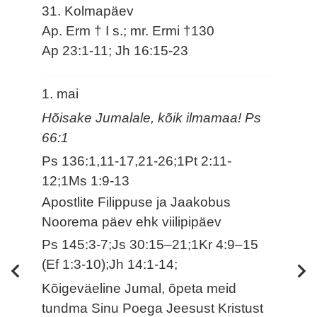
31. Kolmapäev
Ap. Erm † I s.; mr. Ermi †130
Ap 23:1-11; Jh 16:15-23
1. mai
Hõisake Jumalale, kõik ilmamaa! Ps
66:1
Ps 136:1,11-17,21-26;1Pt 2:11-
12;1Ms 1:9-13
Apostlite Filippuse ja Jaakobus
Noorema päev ehk viilipipäev
Ps 145:3-7;Js 30:15–21;1Kr 4:9–15
(Ef 1:3-10);Jh 14:1-14;
Kõigeväeline Jumal, õpeta meid
tundma Sinu Poega Jeesust Kristust