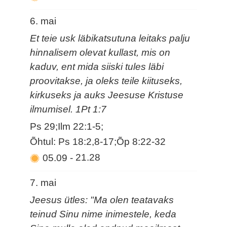
6. mai
Et teie usk läbikatsutuna leitaks palju
hinnalisem olevat kullast, mis on
kaduv, ent mida siiski tules läbi
proovitakse, ja oleks teile kiituseks,
kirkuseks ja auks Jeesuse Kristuse
ilmumisel. 1Pt 1:7
Ps 29;Ilm 22:1-5;
Õhtul: Ps 18:2,8-17;Õp 8:22-32
05.09
-
21.28
7. mai
Jeesus ütles: "Ma olen teatavaks
teinud Sinu nime inimestele, keda