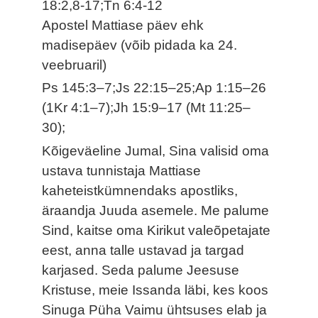
18:2,8-17;Tn 6:4-12
Apostel Mattiase päev ehk
madisepäev (võib pidada ka 24.
veebruaril)
Ps 145:3–7;Js 22:15–25;Ap 1:15–26
(1Kr 4:1–7);Jh 15:9–17 (Mt 11:25–
30);
Kõigeväeline Jumal, Sina valisid oma
ustava tunnistaja Mattiase
kaheteistkümnendaks apostliks,
äraandja Juuda asemele. Me palume
Sind, kaitse oma Kirikut valeõpetajate
eest, anna talle ustavad ja targad
karjased. Seda palume Jeesuse
Kristuse, meie Issanda läbi, kes koos
Sinuga Püha Vaimu ühtsuses elab ja