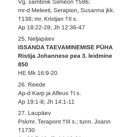
Vg. sambnik Siimeon †596;
mr-d Meleeti, Serapion, Susanna jkk.
†138; mr. Kristjan †II s.
Ap 18:22-28; Jh 12:36-47
25. Neljapäev
ISSANDA TAEVAMINEMISE PÜHA
Ristija Johannese pea 3. leidmine
850
HE Mk 16:9-20
26. Reede
Ap-d Karp ja Alfeus †I s.
Ap 19:1-8; Jh 14:1-11
27. Laupäev
Pskmr. Terapont †III s.; tunn. Joann
†1730