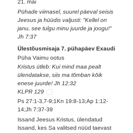
21. mai
Pühade viimasel, suurel päeval seisis
Jeesus ja hüüdis valjusti: "Kellel on
janu, see tulgu minu juurde ja joogu!"
Jh 7:37
Ülestõusmisaja 7. pühapäev Exaudi
Püha Vaimu ootus
Kristus ütleb: Kui mind maa pealt
ülendatakse, siis ma tõmban kõik
enese juurde! Jh 12:32
KLPR 129
Ps 27:1-3,7-9;1Kn 19:8-13;Ap 1:12-
14;Jh 7:37-39
Issand Jeesus Kristus, ülendatud
Issand, kes Sa valitsed nüüd taevast