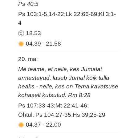
Ps 40:5
Ps 103:1-5,14-22;Lk 22:66-69;Kl 3:1-
4
18.53
04.39
-
21.58
20. mai
Me teame, et neile, kes Jumalat
armastavad, laseb Jumal kõik tulla
heaks - neile, kes on Tema kavatsuse
kohaselt kutsutud. Rm 8:28
Ps 107:33-43;Mt 22:41-46;
Õhtul: Ps 104:27-35;Hs 39:25-29
04.37
-
22.00