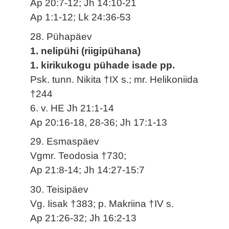
Ap 20:7-12; Jh 14:10-21
Ap 1:1-12; Lk 24:36-53
28. Pühapäev
1. nelipühi (riigipühana)
1. kirikukogu pühade isade pp.
Psk. tunn. Nikita †IX s.; mr. Helikoniida
†244
6. v. HE Jh 21:1-14
Ap 20:16-18, 28-36; Jh 17:1-13
29. Esmaspäev
Vgmr. Teodosia †730;
Ap 21:8-14; Jh 14:27-15:7
30. Teisipäev
Vg. Iisak †383; p. Makriina †IV s.
Ap 21:26-32; Jh 16:2-13