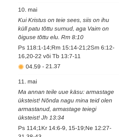
10. mai
Kui Kristus on teie sees, siis on ihu
küll patu tõttu surnud, aga Vaim on
õiguse tõttu elu. Rm 8:10
Ps 118:1-14;Rm 15:14-21;2Sm 6:12-
16,20-22 või Tb 13:7-11
04.59
-
21.37
11. mai
Ma annan teile uue käsu: armastage
üksteist! Nõnda nagu mina teid olen
armastanud, armastage teiegi
üksteist! Jh 13:34
Ps 114;1Kr 14:6-9, 15-19;Ne 12:27-
31,38-43