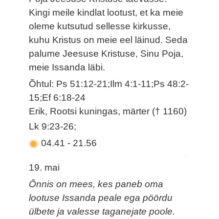
Kingi meile kindlat lootust, et ka meie
oleme kutsutud sellesse kirkusse,
kuhu Kristus on meie eel läinud. Seda
palume Jeesuse Kristuse, Sinu Poja,
meie Issanda läbi.
Õhtul: Ps 51:12-21;Ilm 4:1-11;Ps 48:2-
15;Ef 6:18-24
Erik, Rootsi kuningas, märter († 1160)
Lk 9:23-26;
04.41
-
21.56
19. mai
Õnnis on mees, kes paneb oma
lootuse Issanda peale ega pöördu
ülbete ja valesse taganejate poole.