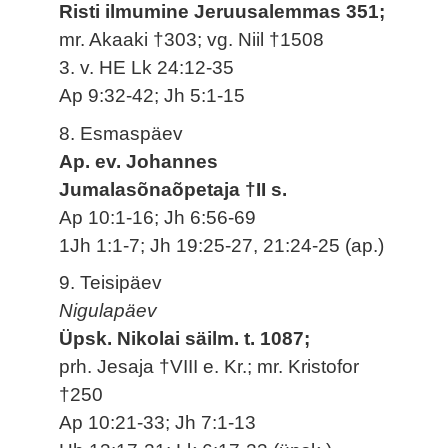
Risti ilmumine Jeruusalemmas 351;
mr. Akaaki †303; vg. Niil †1508
3. v. HE Lk 24:12-35
Ap 9:32-42; Jh 5:1-15
8. Esmaspäev
Ap. ev. Johannes
Jumalasõnaõpetaja †II s.
Ap 10:1-16; Jh 6:56-69
1Jh 1:1-7; Jh 19:25-27, 21:24-25 (ap.)
9. Teisipäev
Nigulapäev
Üpsk. Nikolai säilm. t. 1087;
prh. Jesaja †VIII e. Kr.; mr. Kristofor
†250
Ap 10:21-33; Jh 7:1-13