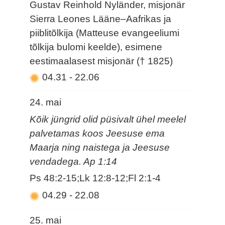
Gustav Reinhold Nyländer, misjonär
Sierra Leones Lääne–Aafrikas ja
piiblitõlkija (Matteuse evangeeliumi
tõlkija bulomi keelde), esimene
eestimaalasest misjonär († 1825)
04.31
-
22.06
24. mai
Kõik jüngrid olid püsivalt ühel meelel
palvetamas koos Jeesuse ema
Maarja ning naistega ja Jeesuse
vendadega. Ap 1:14
Ps 48:2-15;Lk 12:8-12;Fl 2:1-4
04.29
-
22.08
25. mai