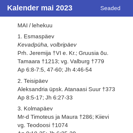
Kalender mai 2023
Seaded
MAI / lehekuu
1. Esmaspäev
Kevadpüha, volbripäev
Prh. Jeremija †VI e. Kr.; Gruusia õu.
Tamaara †1213; vg. Valburg †779
Ap 6:8-7:5, 47-60; Jh 4:46-54
2. Teisipäev
Aleksandria üpsk. Atanaasi Suur †373
Ap 8:5-17; Jh 6:27-33
3. Kolmapäev
Mr-d Timoteus ja Maura †286; Kiievi
vg. Teodoosi †1074