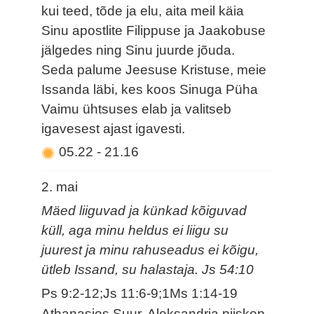
kui teed, tõde ja elu, aita meil käia
Sinu apostlite Filippuse ja Jaakobuse
jälgedes ning Sinu juurde jõuda.
Seda palume Jeesuse Kristuse, meie
Issanda läbi, kes koos Sinuga Püha
Vaimu ühtsuses elab ja valitseb
igavesest ajast igavesti.
05.22
-
21.16
2. mai
Mäed liiguvad ja künkad kõiguvad
küll, aga minu heldus ei liigu su
juurest ja minu rahuseadus ei kõigu,
ütleb Issand, su halastaja. Js 54:10
Ps 9:2-12;Js 11:6-9;1Ms 1:14-19
Athanasios Suur, Aleksandria piiskop,