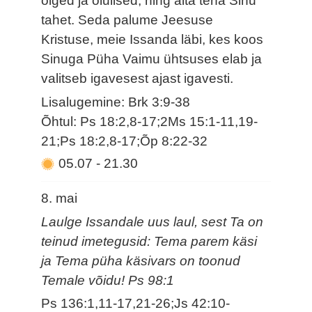
õiged ja olulised, ning aita teha Sinu
tahet. Seda palume Jeesuse
Kristuse, meie Issanda läbi, kes koos
Sinuga Püha Vaimu ühtsuses elab ja
valitseb igavesest ajast igavesti.
Lisalugemine: Brk 3:9-38
Õhtul: Ps 18:2,8-17;2Ms 15:1-11,19-
21;Ps 18:2,8-17;Õp 8:22-32
05.07
-
21.30
8. mai
Laulge Issandale uus laul, sest Ta on
teinud imetegusid: Tema parem käsi
ja Tema püha käsivars on toonud
Temale võidu! Ps 98:1
Ps 136:1,11-17,21-26;Js 42:10-