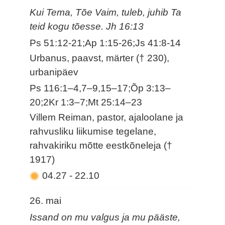
Kui Tema, Tõe Vaim, tuleb, juhib Ta
teid kogu tõesse. Jh 16:13
Ps 51:12-21;Ap 1:15-26;Js 41:8-14
Urbanus, paavst, märter († 230),
urbanipäev
Ps 116:1–4,7–9,15–17;Õp 3:13–
20;2Kr 1:3–7;Mt 25:14–23
Villem Reiman, pastor, ajaloolane ja
rahvusliku liikumise tegelane,
rahvakiriku mõtte eestkõneleja (†
1917)
04.27
-
22.10
26. mai
Issand on mu valgus ja mu pääste,