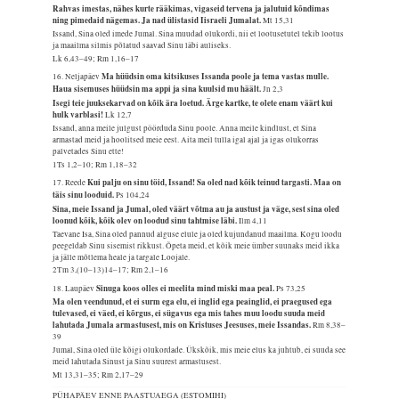
Rahvas imestas, nähes kurte rääkimas, vigaseid tervena ja jalutuid kõndimas
ning pimedaid nägemas. Ja nad ülistasid Iisraeli Jumalat.
Mt 15,31
Issand, Sina oled imede Jumal. Sina muudad olukordi, nii et lootusetutel tekib lootus
ja maailma silmis põlatud saavad Sinu läbi auliseks.
Lk 6,43–49; Rm 1,16–17
Ma hüüdsin oma kitsikuses Issanda poole ja tema vastas mulle.
16. Neljapäev
Haua sisemuses hüüdsin ma appi ja sina kuulsid mu häält.
Jn 2,3
Isegi teie juuksekarvad on kõik ära loetud. Ärge kartke, te olete enam väärt kui
hulk varblasi!
Lk 12,7
Issand, anna meile julgust pöörduda Sinu poole. Anna meile kindlust, et Sina
armastad meid ja hoolitsed meie eest. Aita meil tulla igal ajal ja igas olukorras
palvetades Sinu ette!
1Ts 1,2–10; Rm 1,18–32
Kui palju on sinu töid, Issand! Sa oled nad kõik teinud targasti. Maa on
17. Reede
täis sinu looduid.
Ps 104,24
Sina, meie Issand ja Jumal, oled väärt võtma au ja austust ja väge, sest sina oled
loonud kõik, kõik olev on loodud sinu tahtmise läbi.
Ilm 4,11
Taevane Isa, Sina oled pannud alguse elule ja oled kujundanud maailma. Kogu loodu
peegeldab Sinu sisemist rikkust. Õpeta meid, et kõik meie ümber suunaks meid ikka
ja jälle mõtlema heale ja targale Loojale.
2Tm 3,(10–13)14–17; Rm 2,1–16
Sinuga koos olles ei meelita mind miski maa peal.
18. Laupäev
Ps 73,25
Ma olen veendunud, et ei surm ega elu, ei inglid ega peainglid, ei praegused ega
tulevased, ei väed, ei kõrgus, ei sügavus ega mis tahes muu loodu suuda meid
lahutada Jumala armastusest, mis on Kristuses Jeesuses, meie Issandas.
Rm 8,38–
39
Jumal, Sina oled üle kõigi olukordade. Ükskõik, mis meie elus ka juhtub, ei suuda see
meid lahutada Sinust ja Sinu suurest armastusest.
Mt 13,31–35; Rm 2,17–29
PÜHAPÄEV ENNE PAASTUAEGA (ESTOMIHI)