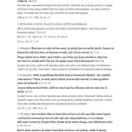
rohkesti.
2Kr 9,6
Taevane Isa, oma armust kingid Sa meile kõike, mida me ihu ja hinge poolest vajame.
Aita meil oma varaga ümber käia nii, nagu on Sulle meelepärane. Ava meie süda ja
käed, et toetaksime nii Sinu riigi tööd kui ka kõiki abivajajaid.
4Ms 6,22–27; 1Ms 18,16–33
3. PÜHAPÄEV ENNE PAASTUAEGA (SEPTUAGESIMAE)
Me ei heida oma anumisi su palge ette mitte oma õiguse pärast, vaid Sinu suure
halastuse pärast.
Tn 9,18
Mt 20,1–16; 1Kr 9,24–27; Jr 9,22–23; Ps 62
Jutlus: Lk 17,7–10
Heal päeval olgu sul hea meel, ja kurjal päeval mõtle järele: Jumal on
5. Pühapäev
teinud nii selle kui teise, et inimene ei teaks, mis tal ees seisab.
Kg 7,14
Pange tähele taeva linde: nad ei külva ega lõika ega kogu aitadesse, ning teie
taevane Isa toidab neid. Eks teie ole palju enam väärt kui nemad?
Mt 6,26
Issand, me ei tea, mida toob järgmine päev, kas selles on rohkem õnne või õnnetust.
Ometi on iga päev Sinu käest. Õpeta meid nii rõõmudes kui muredes Sind usaldama.
Süda on petlikum kui kõik muu ja äärmiselt rikutud – kes suudab
6. Esmaspäev
seda mõista? Mina, Issand, uurin südant, katsun läbi neerud, et anda igaühele
tema tee kohaselt.
Jr 17,9–10
Ärgem tüdigem head tehes, küll me omal ajal ka lõikame, kui me enne ära ei
nõrke.
Gl 6,9
Issand Jeesus, mis on hea? Kuidas ma oskan iseenese jõust teha head? Minu süda on
rikutud, ometi elad Sina minu sees ja Sinuga koos suudan headuses kasvada. Ainult
Sinu läbi suudan ma teha head nii ligimesele kui ka iseendale.
Lk 19,1–10; 1Ms 19,1–14
Sest otsekui vihm ja lumi tulevad taevast alla ega lähe sinna tagasi,
7. Teisipäev
vaid kastavad maad ja teevad selle sigivaks ning kandvaks, et see annaks
külvajale seemet ja sööjale leiba, nõnda on ka minu sõnaga, mis lähtub mu suust.
Js 55,10–11
Kui te jääte minusse ja minu sõnad jäävad teisse, siis paluge, mida te iganes