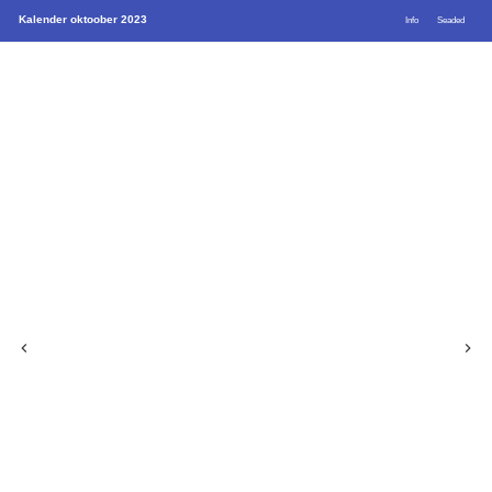
Kalender oktoober 2023
Info
Seaded