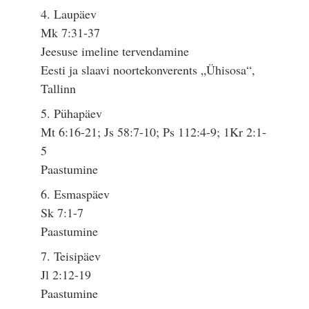
4. Laupäev
Mk 7:31-37
Jeesuse imeline tervendamine
Eesti ja slaavi noortekonverents „Ühisosa“,
Tallinn
5. Pühapäev
Mt 6:16-21; Js 58:7-10; Ps 112:4-9; 1Kr 2:1-
5
Paastumine
6. Esmaspäev
Sk 7:1-7
Paastumine
7. Teisipäev
Jl 2:12-19
Paastumine