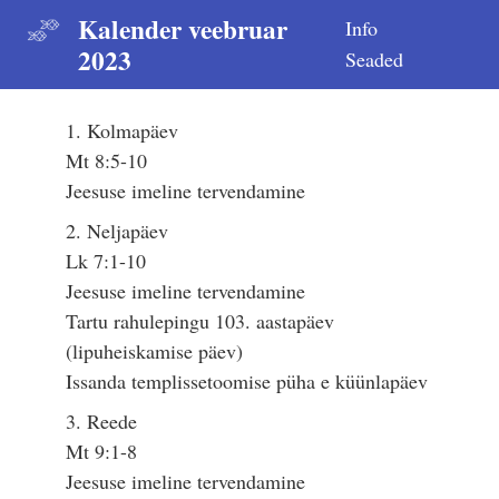
Kalender veebruar
Info
2023
Seaded
1. Kolmapäev
Mt 8:5-10
Jeesuse imeline tervendamine
2. Neljapäev
Lk 7:1-10
Jeesuse imeline tervendamine
Tartu rahulepingu 103. aastapäev
(lipuheiskamise päev)
Issanda templissetoomise püha e küünlapäev
3. Reede
Mt 9:1-8
Jeesuse imeline tervendamine