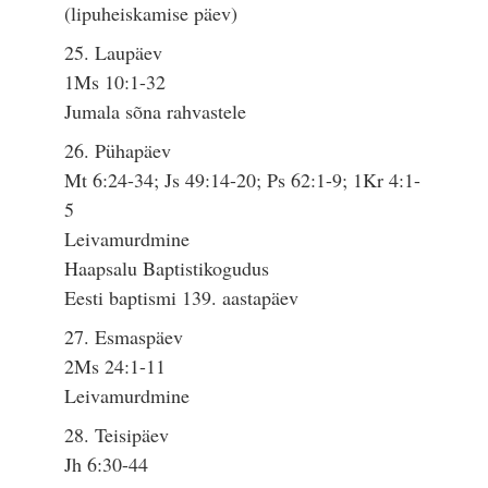
(lipuheiskamise päev)
25. Laupäev
1Ms 10:1-32
Jumala sõna rahvastele
26. Pühapäev
Mt 6:24-34; Js 49:14-20; Ps 62:1-9; 1Kr 4:1-
5
Leivamurdmine
Haapsalu Baptistikogudus
Eesti baptismi 139. aastapäev
27. Esmaspäev
2Ms 24:1-11
Leivamurdmine
28. Teisipäev
Jh 6:30-44