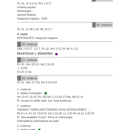
Ps 51; Jn 4:1-11; Rm 1:8-17
Iseseisvuspäev
Madisepäev
Apostel Mattias
Haapsalu kogudus, 1918
L
25. veebruar
Ps 51; Js 58:1-12; Mt 18:1-7
9. nädal
EESTPALVES: Haapsalu kogudus
P
26. veebruar
1Ms 2:15-17, 3:1-7; Ps 32; Rm 5:12-19; Mt 4:1-11
PAASTUAJA 1. PÜHAPÄEV
E
27. veebruar
Ps 32; 1Kn 19:1-8; Hb 2:10-18
10:06
07:25 17:44
T
28. veebruar
Ps 32; 1Ms 4:1-16; Hb 4:14-5:10
1. veebruar
4. nädala kolmapäev
Hb 12:4-7,11-15; Ps 103:1bc-2,13-14,17-18a; Mk 6:1-6
R: Issand on helde neile, kes Teda kardavad.
2. veebruar
ISSANDA TEMPLISSETOOMISE PÜHA (KÜÜNLAPÄEV)
Ml 3:1-4; Ps 24:7-8,9-10; Hb 2:14-18; Lk 2:22-40 või Lk 2:22-32
R: Taevavägede Issand, Tema on aukuningas.
Ülemaailmne pühendunud elu päev
3. veebruar
4. nädala reede