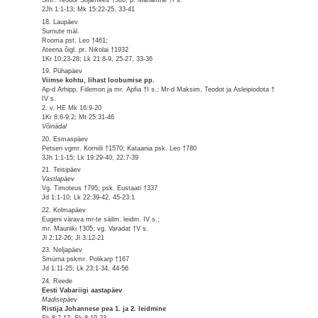
Smr. Teodor Sõjamees †306; p. Mariamne †I s.
2Jh 1:1-13; Mk 15:22-25, 33-41
18. Laupäev
Surnute mäl.
Rooma pst. Leo †461;
Ateena õigl. pr. Nikolai †1932
1Kr 10:23-28; Lk 21:8-9, 25-27, 33-36
19. Pühapäev
Viimse kohtu, lihast loobumise pp.
Ap-d Arhipp, Fiilemon ja mr. Apfia †I s.; Mr-d Maksim, Teodot ja Asleipiodota †
IV s.
2. v. HE Mk 16:9-20
1Kr 8:8-9:2; Mt 25:31-46
Võinädal
20. Esmaspäev
Petseri vgmr. Korniili †1570; Kataania psk. Leo †780
3Jh 1:1-15; Lk 19:29-40, 22:7-39
21. Teisipäev
Vastlapäev
Vg. Timoteus †795; psk. Eustaati †337
Jd 1:1-10; Lk 22:39-42, 45-23:1
22. Kolmapäev
Eugeni värava mr-te säilm. leidm. IV s.;
mr. Mauriiki †305; vg. Varadat †V s.
Jl 2:12-26; Jl 3:12-21
23. Neljapäev
Smürna pskmr. Polikarp †167
Jd 1:11-25; Lk 23:1-34, 44-56
24. Reede
Eesti Vabariigi aastapäev
Madisepäev
Ristija Johannese pea 1. ja 2. leidmine
Sk 8:7-17; Sk 8:19-23