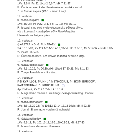
1Ms 3:1-8; Ps 32:1bcd-2,5,6,7; Mk 7:31-37
R: Õnnis on see, kelle üleastumine on andeks antud.
† isa Vincas Dejnis (1951, Orland Park)
11. veebruar
5. nädala laupäev
1Ms 3:9-24; Ps 90:2, 3-4, 5-6, 12-13; Mk 8:1-10
R: Issand, sina oled meile eluasemeks põlvest põlve.
või v Lourdes’i maarjapäev või v Maarjalaupäev
Ülemaailmne haigete päev
12. veebruar
╬ AASTARINGI 6. PÜHAPÄEV
Srk 15:15-20; Ps 119:1-2,4-5,17-18,33-34; 1Kr 2:6-10; Mt 5:17-37 või Mt 5:20-
22,27-28,33-34,37
R: Õndsad on need, kes käivad Issanda seaduse jargi.
13. veebruar
6. nädala esmaspäev
1Ms 4:1-15,25; Ps 50:1bcd+8,16bcd-17,20-21; Mk 8:11-13
R: Tooge Jumalale ohvriks tänu.
14. veebruar
P-D KYRILLOS, MUNK JA METHODIUS, PIISKOP, EUROOPA
KAITSEPÜHAKUD, KIRIKUPÜHA
Ap 13:46-49; Ps 117:1,2ab; Lk 10:1-9
R: Minge kõike maailma, kuulutage evangeeliumi kogu loodule.
15. veebruar
6. nädala kolmapäev
1Ms 8:6-13,20-22; Ps 116:12-13,14-15,18-19ab; Mk 8:22-26
R: Jumal, Sinule ma ohverdan tänuohvreid.
16. veebruar
6. nädala neljapäev
1Ms 9:1-13; Ps 102:16-18,19-21,29+22-23; Mk 8:27-33
R: Issand vaatab taevast ilmamaad.
17. veebruar