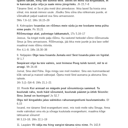
iganes tahate, ning see sünnib teile. Selles on minu Isa kirgastatud, et
te kannate palju vilja ja saate minu jüngriteks.
Jh 15,7–8
Täname Sind, et Sa ei jäta meid üksi pimedusse. Ikka lased Sa kosta oma
sõnal, mis äratab inimesi usule. Jõudku Sinu sõna üha rohkemate juurde, et
võimalikult paljud saaksid osa Sinu armastusest.
5Ms 7,6–12; 1Ms 19,15–29
8. Kolmapäev
Issandas on rõõmus meie süda ja me loodame tema püha
nime peale.
Ps 33,21
Rõõmustage alati, palvetage lakkamatult,
1Ts 5,16–17
Jeesus, Sa kingid meile palju rõõmu. Ka rasketel hetkedel võime rõõmustuda
Sinus ja Sinu armastuses. Rõõmustaja, jää ikka meie juurde ja ära lase sellel
maailmal meie rõõmu röövida.
Rm 4,1–8; 1Ms 19,30–38
9. Neljapäev
Olge tasa Issanda Jumala ees! Sest Issanda päev on ligidal.
Sf 1,7
Seepärast olge ka teie valmis, sest Inimese Poeg tuleb tunnil, mil te ei
arvagi.
Mt 24,44
Jumal, Sina oled Püha. Ärgu mingu see meil meelest. Sinu ees kummardavad
kõik rahvad ja maised valitsejad. Õpeta meid Sind austama ja alistuma Sinu
tahtele.
1Kr 3,(1–3)4–8; 1Ms 21,1–21
10. Reede
Kui armsad on mägede peal sõnumitooja sammud. Ta
kuulutab rahu, toob häid sõnumeid, kuulutab päästet ja ütleb Siionile:
Sinu Jumal on kuningas!
Js 52,7
Olgu teil kingadeks jalas valmidus rahuevangeeliumi kuulutamiseks.
Ef
6,15
Issand, me täname Sind evangeeliumi eest, mis toob meile rahu Sinuga. Anna
meile valmidust oma elu ja sõnaga kuulutada evangeeliumi, maailma kõige
tähtsamat sõnumit!
Ml 3,13–18; 1Ms 22,1–19
11. Laupäev
Vii välja mu hing vangist tänama sinu nime.
Ps 142,8