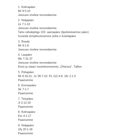
1. Kolmapäev
Mt 8:5-10
Jeesuse imeline tervendamine
2. Neljapäev
Lk 7:1-10
Jeesuse imeline tervendamine
Tartu rahulepingu 103. aastapäev (lipuheiskamise päev)
Issanda templissetoomise püha e küünlapäev
3. Reede
Mt 9:1-8
Jeesuse imeline tervendamine
4. Laupäev
Mk 7:31-37
Jeesuse imeline tervendamine
Eesti ja slaavi noortekonverents „Ühisosa“, Tallinn
5. Pühapäev
Mt 6:16-21; Js 58:7-10; Ps 112:4-9; 1Kr 2:1-5
Paastumine
6. Esmaspäev
Sk 7:1-7
Paastumine
7. Teisipäev
Jl 2:12-19
Paastumine
8. Kolmapäev
Est 4:1-17
Paastumine
9. Neljapäev
2Aj 20:1-18
Paastumine