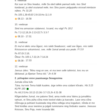
9. veebruar
Kui suur on Sinu headus, mille Sa oled tallele pannud neile, kes Sind
kardavad, ja oled osutanud neile, kes Sinu juures pelgupaika otsivad inimlaste
nähes. Ps 31:20
Ps 105:1,39-45;Ef 2:8-10;Ho 11:1-9
08.13
-
16.58
10. veebruar
Sind ma armastan südamest, Issand, mu vägi! Ps 18:2
Ps 7:2-12,18;Jh 2:13-22;Tt 3:3-7
08.10
-
17.01
11. veebruar
Et mul ei oleks oma õigust, mis tuleb Seadusest, vaid see õigus, mis tuleb
Kristusesse uskumisest, see, mille Jumal annab usu peale. Fl 3:9
Ps 87;Gl 2:16;
Õhtul: Ps 105:1,7-22;Jh 7:14-24
08.08
-
17.03
12. veebruar
Jeesus ütles: "Minu roog on see, et ma teen selle tahtmist, kes mu on
läkitanud, ja lõpetan Tema töö." Jh 4:34
2. pühapäev enne paastuaega Sexagesima
Jumala sõna külv
Täna, kui teie Tema häält kuulete, ärge tehke oma südant kõvaks. Hb 3:15
KLPR 183
Ps 44:2-5;Ho 10:12-13;1Kr 3:7-15;Jh 4:31-38
Kõigeväeline Jumal, me palume Sind, anna meile oma Vaimu ja jumalikku
tarkust, et Sinu püha sõna meie keskel elaks ja kasvaks. Lase oma sõna
rõõmuga ja puhtasti kuulutada ning ehita sellega oma kogudust, nõnda et me
Sind kindlas usus teenime ja julgelt tunnistame ning õndsaks saame. Jeesuse
Kristuse, Sinu Poja, meie Issanda läbi.