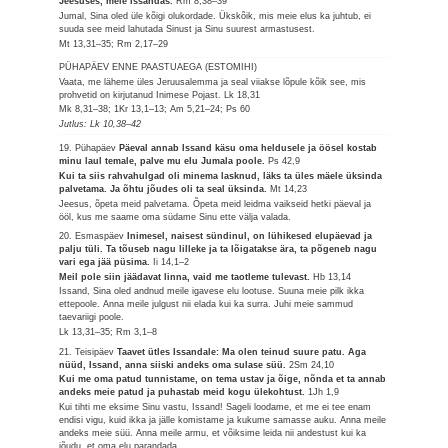
Jeesuses, meie Issandas.
Rm 8,38–39
Jumal, Sina oled üle kõigi olukordade. Ükskõik, mis meie elus ka juhtub, ei
suuda see meid lahutada Sinust ja Sinu suurest armastusest.
Mt 13,31–35; Rm 2,17–29
PÜHAPÄEV ENNE PAASTUAEGA (ESTOMIHI)
Vaata, me läheme üles Jeruusalemma ja seal viiakse lõpule kõik see, mis
prohvetid on kirjutanud Inimese Pojast.
Lk 18,31
Mk 8,31–38; 1Kr 13,1–13; Am 5,21–24; Ps 60
Jutlus: Lk 10,38–42
19. Pühapäev
Päeval annab Issand käsu oma heldusele ja öösel kostab
minu laul temale, palve mu elu Jumala poole.
Ps 42,9
Kui ta siis rahvahulgad oli minema lasknud, läks ta üles mäele üksinda
palvetama. Ja õhtu jõudes oli ta seal üksinda.
Mt 14,23
Jeesus, õpeta meid palvetama. Õpeta meid leidma vaikseid hetki päeval ja
ööl, kus me saame oma südame Sinu ette välja valada.
20. Esmaspäev
Inimesel, naisest sündinul, on lühikesed elupäevad ja
palju tüli. Ta tõuseb nagu lilleke ja ta lõigatakse ära, ta põgeneb nagu
vari ega jää püsima.
Ii 14,1–2
Meil pole siin jäädavat linna, vaid me taotleme tulevast.
Hb 13,14
Issand, Sina oled andnud meile igavese elu lootuse. Suuna meie pilk ikka
ettepoole. Anna meile julgust nii elada kui ka surra. Juhi meie sammud
taevariigi poole.
Lk 13,31–35; Rm 3,1–8
21. Teisipäev
Taavet ütles Issandale: Ma olen teinud suure patu. Aga
nüüd, Issand, anna siiski andeks oma sulase süü.
2Sm 24,10
Kui me oma patud tunnistame, on tema ustav ja õige, nõnda et ta annab
andeks meie patud ja puhastab meid kogu ülekohtust.
1Jh 1,9
Kui tihti me eksime Sinu vastu, Issand! Sageli loodame, et me ei tee enam
endisi vigu, kuid ikka ja jälle komistame ja kukume samasse auku. Anna meile
andeks meie süü. Anna meile armu, et võiksime leida nii andestust kui ka
jõudu, et oma elu parandada.