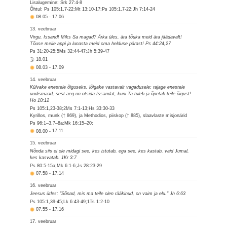
Lisalugemine: Srk 27:4-8
Õhtul: Ps 105:1,7-22;Mt 13:10-17;Ps 105:1,7-22;Jh 7:14-24
08.05
-
17.06
13. veebruar
Virgu, Issand! Miks Sa magad? Ärka üles, ära tõuka meid ära jäädavalt!
Tõuse meile appi ja lunasta meid oma helduse pärast! Ps 44:24,27
Ps 31:20-25;5Ms 32:44-47;Jh 5:39-47
18.01
08.03
-
17.09
14. veebruar
Külvake enestele õiguseks, lõigake vastavalt vagadusele; rajage enestele
uudismaad, sest aeg on otsida Issandat, kuni Ta tuleb ja õpetab teile õigust!
Ho 10:12
Ps 105:1,23-38;2Ms 7:1-13;Hs 33:30-33
Kyrillos, munk († 869), ja Methodios, piiskop († 885), slaavlaste misjonärid
Ps 96:1–3,7–8a;Mk 16:15–20;
08.00
-
17.11
15. veebruar
Nõnda siis ei ole midagi see, kes istutab, ega see, kes kastab, vaid Jumal,
kes kasvatab. 1Kr 3:7
Ps 80:5-15a;Mk 6:1-6;Js 28:23-29
07.58
-
17.14
16. veebruar
Jeesus ütles: "Sõnad, mis ma teile olen rääkinud, on vaim ja elu." Jh 6:63
Ps 105:1,39-45;Lk 6:43-49;1Ts 1:2-10
07.55
-
17.16
17. veebruar