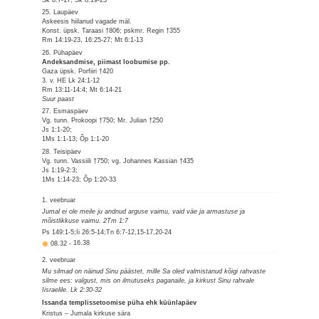
25. Laupäev
Askeesis hiilanud vagade mäl.
Konst. üpsk. Taraasi †806; pskmr. Regin †355
Rm 14:19-23, 16:25-27; Mt 6:1-13
26. Pühapäev
Andeksandmise, piimast loobumise pp.
Gaza üpsk. Porfiiri †420
3. v. HE Lk 24:1-12
Rm 13:11-14:4; Mt 6:14-21
Suur paast
27. Esmaspäev
Vg. tunn. Prokoopi †750; Mr. Julian †250
Js 1:1-20;
1Ms 1:1-13; Õp 1:1-20
28. Teisipäev
Vg. tunn. Vassiili †750; vg. Johannes Kassian †435
Js 1:19-2:3;
1Ms 1:14-23; Õp 1:20-33
1. veebruar
Jumal ei ole meile ju andnud arguse vaimu, vaid väe ja armastuse ja
mõistlikkuse vaimu. 2Tm 1:7
Ps 149:1-5;Ii 26:5-14;Tn 6:7-12,15-17,20-24
08.32
-
16.38
2. veebruar
Mu silmad on näinud Sinu päästet, mille Sa oled valmistanud kõigi rahvaste
silme ees: valgust, mis on ilmutuseks paganaile, ja kirkust Sinu rahvale
Iisraelile. Lk 2:30-32
Issanda templissetoomise püha ehk küünlapäev
Kristus – Jumala kirkuse sära