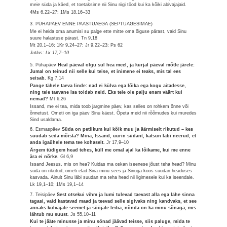
meie süda ja käed, et toetaksime nii Sinu riigi tööd kui ka kõiki abivajajaid.
4Ms 6,22–27; 1Ms 18,16–33
3. PÜHAPÄEV ENNE PAASTUAEGA (SEPTUAGESIMAE)
Me ei heida oma anumisi su palge ette mitte oma õiguse pärast, vaid Sinu
suure halastuse pärast.
Tn 9,18
Mt 20,1–16; 1Kr 9,24–27; Jr 9,22–23; Ps 62
Jutlus: Lk 17,7–10
5. Pühapäev
Heal päeval olgu sul hea meel, ja kurjal päeval mõtle järele:
Jumal on teinud nii selle kui teise, et inimene ei teaks, mis tal ees
seisab.
Kg 7,14
Pange tähele taeva linde: nad ei külva ega lõika ega kogu aitadesse,
ning teie taevane Isa toidab neid. Eks teie ole palju enam väärt kui
nemad?
Mt 6,26
Issand, me ei tea, mida toob järgmine päev, kas selles on rohkem õnne või
õnnetust. Ometi on iga päev Sinu käest. Õpeta meid nii rõõmudes kui muredes
Sind usaldama.
6. Esmaspäev
Süda on petlikum kui kõik muu ja äärmiselt rikutud – kes
suudab seda mõista? Mina, Issand, uurin südant, katsun läbi neerud, et
anda igaühele tema tee kohaselt.
Jr 17,9–10
Ärgem tüdigem head tehes, küll me omal ajal ka lõikame, kui me enne
ära ei nõrke.
Gl 6,9
Issand Jeesus, mis on hea? Kuidas ma oskan iseenese jõust teha head? Minu
süda on rikutud, ometi elad Sina minu sees ja Sinuga koos suudan headuses
kasvada. Ainult Sinu läbi suudan ma teha head nii ligimesele kui ka iseendale.
Lk 19,1–10; 1Ms 19,1–14
7. Teisipäev
Sest otsekui vihm ja lumi tulevad taevast alla ega lähe sinna
tagasi, vaid kastavad maad ja teevad selle sigivaks ning kandvaks, et see
annaks külvajale seemet ja sööjale leiba, nõnda on ka minu sõnaga, mis
lähtub mu suust.
Js 55,10–11
Kui te jääte minusse ja minu sõnad jäävad teisse, siis paluge, mida te