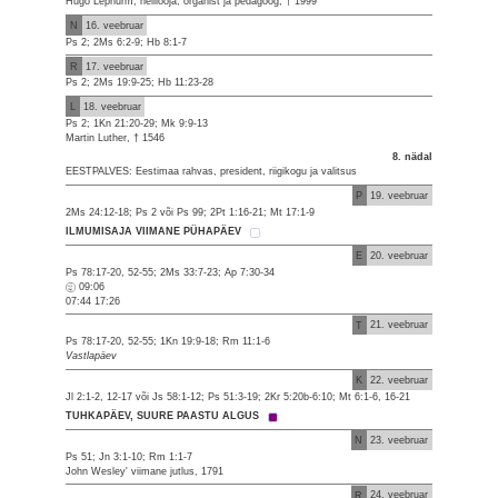
Hugo Lepnurm, helilooja, organist ja pedagoog, † 1999
N
16. veebruar
Ps 2; 2Ms 6:2-9; Hb 8:1-7
R
17. veebruar
Ps 2; 2Ms 19:9-25; Hb 11:23-28
L
18. veebruar
Ps 2; 1Kn 21:20-29; Mk 9:9-13
Martin Luther, † 1546
8. nädal
EESTPALVES: Eestimaa rahvas, president, riigikogu ja valitsus
P
19. veebruar
2Ms 24:12-18; Ps 2 või Ps 99; 2Pt 1:16-21; Mt 17:1-9
ILMUMISAJA VIIMANE PÜHAPÄEV
E
20. veebruar
Ps 78:17-20, 52-55; 2Ms 33:7-23; Ap 7:30-34
09:06
07:44 17:26
T
21. veebruar
Ps 78:17-20, 52-55; 1Kn 19:9-18; Rm 11:1-6
Vastlapäev
K
22. veebruar
Jl 2:1-2, 12-17 või Js 58:1-12; Ps 51:3-19; 2Kr 5:20b-6:10; Mt 6:1-6, 16-21
TUHKAPÄEV, SUURE PAASTU ALGUS
N
23. veebruar
Ps 51; Jn 3:1-10; Rm 1:1-7
John Wesley' viimane jutlus, 1791
R
24. veebruar