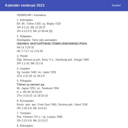
Kalender veebruar 2023
Seaded
VEEBRUAR / küünlakuu
1. Kolmapäev
EP. Mr. Triifon †250; vg. Brigita †525
1Pt 4:1-11; Mk 12:28-37
1Pt 4:12-5:5; Mk 12:38-44 (N)
2. Neljapäev
Küünlapäev, Tartu rahu aastapäev
ISSANDA VASTUVÕTMISE (TEMPLISSEVIIMISE) PÜHA
HE Lk 2:25-32
Hb 7:7-17; Lk 2:22-40
3. Reede
Õigl. Siimeon ja prh. Anna †I s.; Hamburgi psk. Ansgar †865
2Pt 1:1-10; Mk 13:1-8
4. Laupäev
Vg. Issidor †440; mr. Jador †250
2Tm 2:11-19; Lk 18:2-8
5. Pühapäev
Tölneri ja variseri pp.
Mr. Agata †251; mr. Teoduula †304
8. v. HE Mt 28:16-20
2Tm 3:10-15; Lk 18:10-14
6. Esmaspäev
Konst. patr. aps. Footi Suur †891; Smürna psk. Vukol †100
2Pt 1:20-2:9; Mk 13:9-13
7. Teisipäev
Psk. Parteeni †IV s.; vg. Luukas †946
1Pt 2:21-3:9; Mk 12:13-17
8. Kolmapäev