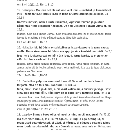
see and!
Am 8,(4–10)11.12; Rm 1,8–15
15. Kolmapäev
Ma teen sellele rahvale veel imet – imelikul ja kummalisel
viisil: tema tarkade tarkus kaob ja tema arukate arukus peidetakse.
Js
29,14
Rahvas imestas, nähes kurte rääkimas, vigaseid tervena ja jalutuid
kõndimas ning pimedaid nägemas. Ja nad ülistasid Iisraeli Jumalat.
Mt
15,31
Issand, Sina oled imede Jumal. Sina muudad olukordi, nii et lootusetutel tekib
lootus ja maailma silmis põlatud saavad Sinu läbi auliseks.
Lk 6,43–49; Rm 1,16–17
16. Neljapäev
Ma hüüdsin oma kitsikuses Issanda poole ja tema vastas
mulle. Haua sisemuses hüüdsin ma appi ja sina kuulsid mu häält.
Jn 2,3
Isegi teie juuksekarvad on kõik ära loetud. Ärge kartke, te olete enam
väärt kui hulk varblasi!
Lk 12,7
Issand, anna meile julgust pöörduda Sinu poole. Anna meile kindlust, et Sina
armastad meid ja hoolitsed meie eest. Aita meil tulla igal ajal ja igas olukorras
palvetades Sinu ette!
1Ts 1,2–10; Rm 1,18–32
17. Reede
Kui palju on sinu töid, Issand! Sa oled nad kõik teinud
targasti. Maa on täis sinu looduid.
Ps 104,24
Sina, meie Issand ja Jumal, oled väärt võtma au ja austust ja väge, sest
sina oled loonud kõik, kõik olev on loodud sinu tahtmise läbi.
Ilm 4,11
Taevane Isa, Sina oled pannud alguse elule ja oled kujundanud maailma. Kogu
loodu peegeldab Sinu sisemist rikkust. Õpeta meid, et kõik meie ümber
suunaks meid ikka ja jälle mõtlema heale ja targale Loojale.
2Tm 3,(10–13)14–17; Rm 2,1–16
18. Laupäev
Sinuga koos olles ei meelita mind miski maa peal.
Ps 73,25
Ma olen veendunud, et ei surm ega elu, ei inglid ega peainglid, ei
praegused ega tulevased, ei väed, ei kõrgus, ei sügavus ega mis tahes
muu loodu suuda meid lahutada Jumala armastusest, mis on Kristuses