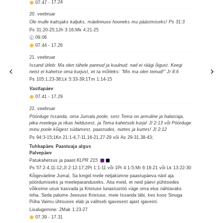
07.47
-
17.24
20. veebruar
Ole mulle kaitsjaks kaljuks, mäelinnuse hooneks mu päästmiseks! Ps 31:3
Ps 31:20-25;1Jh 3:16;Mk 4:21-25
09.06
07.44
-
17.26
21. veebruar
Issand ütleb: Ma olen tähele pannud ja kuulnud: nad ei räägi õigust. Keegi
neist ei kahetse oma kurjust, et ta mõtleks: "Mis ma olen teinud!" Jr 8:6
Ps 105:1,23-38;Lk 5:33-39;1Tm 1:14-15
Vastlapäev
07.41
-
17.29
22. veebruar
Pöörduge Issanda, oma Jumala poole, sest Tema on armuline ja halastaja,
pika meelega ja rikas heldusest, ja Tema kahetseb kurja! Jl 2:13 või Pöörduge
minu poole kõigest südamest, paastudes, nuttes ja kurtes! Jl 2:12
Ps 94:3-15;1Kn 21:1-4,7-11,16-21,27-29 või As 29-31,38-43;
Tuhkapäev. Paastuaja algus
Palvepäev
Patukahetsus ja paast
KLPR 215
Ps 57:2-4,11-12;Jl 2:12-17;2Pt 1:1-11 või 1Pt 4:1-5;Mt 6:16-21 või Lk 13:22-30
Kõigeväeline Jumal, Sa kingid meile neljakümne paastupäeva näol aja
pöördumiseks ja meeleparanduseks. Aita meid, et neid päevi pühitsedes
võiksime usus kasvada ja Kristuse lunastustöö väge oma elus nähtavaks
teha. Seda palume Jeesuse Kristuse, meie Issanda läbi, kes koos Sinuga
Püha Vaimu ühtsuses elab ja valitseb igavesest ajast igavesti.
Lisalugemine: 2Mak 1:23-27
07.39
-
17.31