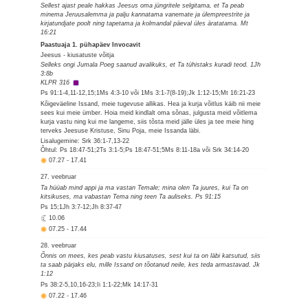
Sellest ajast peale hakkas Jeesus oma jüngritele selgitama, et Ta peab
minema Jeruusalemma ja palju kannatama vanemate ja ülempreestrite ja
kirjatundjate poolt ning tapetama ja kolmandal päeval üles äratatama. Mt
16:21
Paastuaja 1. pühapäev Invocavit
Jeesus - kiusatuste võitja
Selleks ongi Jumala Poeg saanud avalikuks, et Ta tühistaks kuradi teod. 1Jh
3:8b
KLPR 316
Ps 91:1-4,11-12,15;1Ms 4:3-10 või 1Ms 3:1-7(8-19);Jk 1:12-15;Mt 16:21-23
Kõigeväeline Issand, meie tugevuse allikas. Hea ja kurja võitlus käib nii meie
sees kui meie ümber. Hoia meid kindlalt oma sõnas, julgusta meid võitlema
kurja vastu ning kui me langeme, siis tõsta meid jälle üles ja tee meie hing
terveks Jeesuse Kristuse, Sinu Poja, meie Issanda läbi.
Lisalugemine: Srk 36:1-7,13-22
Õhtul: Ps 18:47-51;2Ts 3:1-5;Ps 18:47-51;5Ms 8:11-18a või Srk 34:14-20
07.27
-
17.41
27. veebruar
Ta hüüab mind appi ja ma vastan Temale; mina olen Ta juures, kui Ta on
kitsikuses, ma vabastan Tema ning teen Ta auliseks. Ps 91:15
Ps 15;1Jh 3:7-12;Jh 8:37-47
10.06
07.25
-
17.44
28. veebruar
Õnnis on mees, kes peab vastu kiusatuses, sest kui ta on läbi katsutud, siis
ta saab pärjaks elu, mille Issand on tõotanud neile, kes teda armastavad. Jk
1:12
Ps 38:2-5,10,16-23;Ii 1:1-22;Mk 14:17-31
07.22
-
17.46