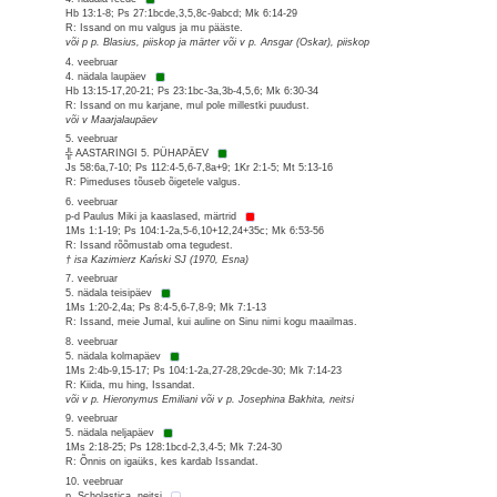
Hb 13:1-8; Ps 27:1bcde,3,5,8c-9abcd; Mk 6:14-29
R: Issand on mu valgus ja mu pääste.
või p p. Blasius, piiskop ja märter või v p. Ansgar (Oskar), piiskop
4. veebruar
4. nädala laupäev
Hb 13:15-17,20-21; Ps 23:1bc-3a,3b-4,5,6; Mk 6:30-34
R: Issand on mu karjane, mul pole millestki puudust.
või v Maarjalaupäev
5. veebruar
╬ AASTARINGI 5. PÜHAPÄEV
Js 58:6a,7-10; Ps 112:4-5,6-7,8a+9; 1Kr 2:1-5; Mt 5:13-16
R: Pimeduses tõuseb õigetele valgus.
6. veebruar
p-d Paulus Miki ja kaaslased, märtrid
1Ms 1:1-19; Ps 104:1-2a,5-6,10+12,24+35c; Mk 6:53-56
R: Issand rõõmustab oma tegudest.
† isa Kazimierz Kański SJ (1970, Esna)
7. veebruar
5. nädala teisipäev
1Ms 1:20-2,4a; Ps 8:4-5,6-7,8-9; Mk 7:1-13
R: Issand, meie Jumal, kui auline on Sinu nimi kogu maailmas.
8. veebruar
5. nädala kolmapäev
1Ms 2:4b-9,15-17; Ps 104:1-2a,27-28,29cde-30; Mk 7:14-23
R: Kiida, mu hing, Issandat.
või v p. Hieronymus Emiliani või v p. Josephina Bakhita, neitsi
9. veebruar
5. nädala neljapäev
1Ms 2:18-25; Ps 128:1bcd-2,3,4-5; Mk 7:24-30
R: Õnnis on igaüks, kes kardab Issandat.
10. veebruar
p. Scholastica, neitsi