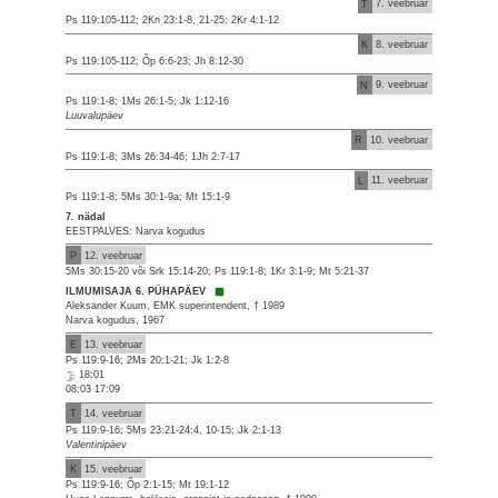
T
7. veebruar
Ps 119:105-112; 2Kn 23:1-8, 21-25; 2Kr 4:1-12
K
8. veebruar
Ps 119:105-112; Õp 6:6-23; Jh 8:12-30
N
9. veebruar
Ps 119:1-8; 1Ms 26:1-5; Jk 1:12-16
Luuvalupäev
R
10. veebruar
Ps 119:1-8; 3Ms 26:34-46; 1Jh 2:7-17
L
11. veebruar
Ps 119:1-8; 5Ms 30:1-9a; Mt 15:1-9
7. nädal
EESTPALVES: Narva kogudus
P
12. veebruar
5Ms 30:15-20 või Srk 15:14-20; Ps 119:1-8; 1Kr 3:1-9; Mt 5:21-37
ILMUMISAJA 6. PÜHAPÄEV
Aleksander Kuum, EMK superintendent, † 1989
Narva kogudus, 1967
E
13. veebruar
Ps 119:9-16; 2Ms 20:1-21; Jk 1:2-8
18:01
08:03 17:09
T
14. veebruar
Ps 119:9-16; 5Ms 23:21-24:4, 10-15; Jk 2:1-13
Valentinipäev
K
15. veebruar
Ps 119:9-16; Õp 2:1-15; Mt 19:1-12