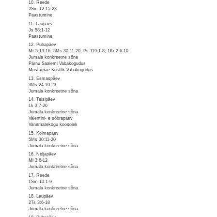
10. Reede
2Sm 12:15-23
Paastumine
11. Laupäev
Js 58:1-12
Paastumine
12. Pühapäev
Mt 5:13-16; 5Ms 30:11-20; Ps 119:1-8; 1Kr 2:6-10
Jumala konkreetne sõna
Pärnu Saalemi Vabakogudus
Mustamäe Kristlik Vabakogudus
13. Esmaspäev
3Ms 24:10-23
Jumala konkreetne sõna
14. Teisipäev
Lk 3:7-20
Jumala konkreetne sõna
Valentini- e sõbrapäev
Vanematekogu koosolek
15. Kolmapäev
5Ms 30:11-20
Jumala konkreetne sõna
16. Neljapäev
Ml 3:6-12
Jumala konkreetne sõna
17. Reede
1Sm 10:1-9
Jumala konkreetne sõna
18. Laupäev
2Ts 3:6-18
Jumala konkreetne sõna