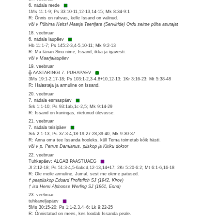
6. nädala reede
1Ms 11:1-9; Ps 33:10-11,12-13,14-15; Mk 8:34-9:1
R: Õnnis on rahvas, kelle Issand on valinud.
või v Pühima Neitsi Maarja Teenijate (Serviitide) Ordu seitse püha asutajat
18. veebruar
6. nädala laupäev
Hb 11:1-7; Ps 145:2-3,4-5,10-11; Mk 9:2-13
R: Ma tänan Sinu nime, Issand, ikka ja igavesti.
või v Maarjalaupäev
19. veebruar
╬ AASTARINGI 7. PÜHAPÄEV
3Ms 19:1-2,17-18; Ps 103:1-2,3-4,8+10,12-13; 1Kr 3:16-23; Mt 5:38-48
R: Halastaja ja armuline on Issand.
20. veebruar
7. nädala esmaspäev
Srk 1:1-10; Ps 93:1ab,1c-2,5; Mk 9:14-29
R: Issand on kuningas, riietunud ülevusse.
21. veebruar
7. nädala teisipäev
Srk 2:1-13; Ps 37:3-4,18-19,27-28,39-40; Mk 9:30-37
R: Anna oma tee Issanda hooleks, küll Tema toimetab kõik hästi.
või v p. Petrus Damianus, piiskop ja Kiriku doktor
22. veebruar
Tuhkapäev: ALGAB PAASTUAEG
Jl 2:12-18; Ps 51:3-4,5-6abcd,12-13,14+17; 2Kr 5:20-6:2; Mt 6:1-6,16-18
R: Ole meile armuline, Jumal, sest me oleme patused.
† peapiiskop Eduard Profittlich SJ (1942, Kirov)
† isa Henri Alphonse Werling SJ (1961, Esna)
23. veebruar
tuhkaneljapäev
5Ms 30:15-20; Ps 1:1-2,3,4+6; Lk 9:22-25
R: Õnnistatud on mees, kes loodab Issanda peale.