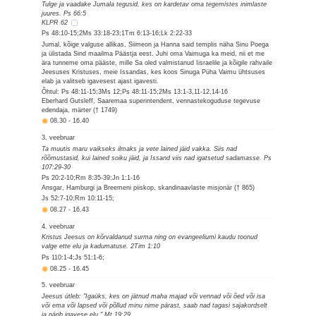
Tulge ja vaadake Jumala tegusid, kes on kardetav oma tegemistes inimlaste
juures. Ps 66:5
KLPR 62
Ps 48:10-15;2Ms 33:18-23;1Tm 6:13-16;Lk 2:22-33
Jumal, kõige valguse allikas, Siimeon ja Hanna said templis näha Sinu Poega
ja ülistada Sind maailma Päästja eest. Juhi oma Vaimuga ka meid, nii et me
ära tunneme oma pääste, mille Sa oled valmistanud Iisraelile ja kõigile rahvaile
Jeesuses Kristuses, meie Issandas, kes koos Sinuga Püha Vaimu ühtsuses
elab ja valitseb igavesest ajast igavesti.
Õhtul: Ps 48:11-15;3Ms 12;Ps 48:11-15;2Ms 13:1-3,11-12,14-16
Eberhard Gutsleff, Saaremaa superintendent, vennastekoguduse tegevuse
edendaja, märter († 1749)
08.30
-
16.40
3. veebruar
Ta muutis maru vaikseks ilmaks ja vete lained jäid vakka. Siis nad
rõõmustasid, kui lained soiku jäid, ja Issand viis nad igatsetud sadamasse. Ps
107:29-30
Ps 20:2-10;Rm 8:35-39;Jn 1:1-16
Ansgar, Hamburgi ja Breemeni piiskop, skandinaavlaste misjonär († 865)
Js 52:7-10;Rm 10:11-15;
08.27
-
16.43
4. veebruar
Kristus Jeesus on kõrvaldanud surma ning on evangeeliumi kaudu toonud
valge ette elu ja kadumatuse. 2Tim 1:10
Ps 110:1-4;Js 51:1-6;
08.25
-
16.45
5. veebruar
Jeesus ütleb: "Igaüks, kes on jätnud maha majad või vennad või õed või isa
või ema või lapsed või põllud minu nime pärast, saab nad tagasi sajakordselt
ja pärib igavese elu." Mt 19:29