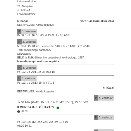
Leivamurdmine
28. Teisipäev
Jh 6:30-44
Leivamurdmine
5. nädal
veebruar-küünlakuu 2023
EESTPALVES: Kärsa kogudus
K
1. veebruar
Ps 37:1-17; Rt 3:1-13; 4:13-22; Lk 6:17-26
N
2. veebruar
Ml 31-4; Ps 84:2-13 või Ps 24:7-10; Hb 2:14-18; Lk 2:22-40
Tartu rahulepingu aastapäev
Küünlapäev
EELK ja EMK ühinemine Leuenbergi konkordiaga, 1997
Issanda templissetoomise püha
R
3. veebruar
Ps 112; Js 29:1-12; Jk 3:13-18
L
4. veebruar
Ps 112; Js 29:13-16; Mk 7:1-8
6. nädal
EESTPALVES: Kunda kogudus
P
5. veebruar
Js 58:1-9a [9b-12]; Ps 112; 1Kr 2:1-12 [13-16]; Mt 5:13-20
ILMUMISAJA 5. PÜHAPÄEV
20:29
E
6. veebruar
Ps 119:105-112; 2Kn 22:3-20; Rm 11:2-10
08:20 16:51