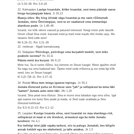
Lk 5,33–39; Rm 3,9–20
22. Kolmapäev
Laulge Issandale, kiitke Issandat, sest tema päästab vaese
hinge kurjategijate käest.
Jr 20,13
Maarja ütles: Mu hing ülistab väga Issandat ja mu vaim rõõmutseb
Jumalas, minu Õnnistegijas, sest ta on vaadanud oma ümmardaja
alanduse peale.
Lk 1,46–48
Issand, me kõik oleme vaesed ja patused inimesed. Keegi meist pole täiuslik.
Ometi võtad Sina meid, kasutad meid ja teed meie kaudu tihti imelisi asju. Me
täname Sind selle eest!
Mt 6,16–21; Rm 3,21–26
22. veebruar - Algab kannatusaeg
23. Neljapäev
Pöörduge, pöörduge oma kurjadelt teedelt, sest miks
peaksite surema?
Hs 33,11
Päästa meid ära kurjast.
Mt 6,13
Meie Isa, Sa ei tunne rõõmu, kui inimene on Sinust kaugel. Meist igaühte otsid
Sa nagu isa oma kadunud last. Õpeta meid seda mõistma ja too enda ligi kõik
need, kes on Sinust kaugel.
Kl 3,(5–7)8–11; Rm 3,27–31
24. Reede
Mina teen teiega igavese lepingu.
Js 55,3
Jumala tõotused puha on Kristuse sees "jah" ja sellepärast ka tema läbi
"aamen" Jumala auks meie läbi.
2Kr 1,20
Issand, Sina pead oma tõotusi. Sina ei murra oma lubadusi ega oma sõnu. Igal
ajal saame me loota Sinu peale ja teada, et Sind saab usaldada ja Sinu
tõotused kehtivad.
Esr 9,5–9.13–15; Rm 4,1–12
25. Laupäev
Kuulge Issanda sõna, sest Issandal on maa elanikega riid,
sellepärast et maal ei ole tõsidust, armastust ega ka mitte Jumala
tundmist.
Ho 4,1
Kui kellelgi teist jääb vajaka tarkust, siis ta palugu Jumalalt, kes kõigile
annab heldelt ega tee etteheiteid, ja talle antakse.
Jk 1,5
Kui vähe on maa peal õiget usku, Issand! Oleme ära teeninud Sinu karistuse.