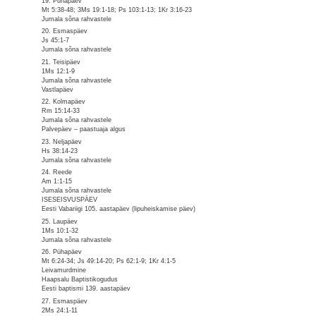
19. Pühapäev
Mt 5:38-48; 3Ms 19:1-18; Ps 103:1-13; 1Kr 3:16-23
Jumala sõna rahvastele
20. Esmaspäev
Js 45:1-7
Jumala sõna rahvastele
21. Teisipäev
1Ms 12:1-9
Jumala sõna rahvastele
Vastlapäev
22. Kolmapäev
Rm 15:14-33
Jumala sõna rahvastele
Palvepäev – paastuaja algus
23. Neljapäev
Hs 38:14-23
Jumala sõna rahvastele
24. Reede
Am 1:1-15
Jumala sõna rahvastele
ISESEISVUSPÄEV
Eesti Vabariigi 105. aastapäev (lipuheiskamise päev)
25. Laupäev
1Ms 10:1-32
Jumala sõna rahvastele
26. Pühapäev
Mt 6:24-34; Js 49:14-20; Ps 62:1-9; 1Kr 4:1-5
Leivamurdmine
Haapsalu Baptistikogudus
Eesti baptismi 139. aastapäev
27. Esmaspäev
2Ms 24:1-11