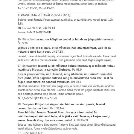
Ometi, Issand, ole armuline ja õpeta meid paluma Sinult usku ja tarkust.
Tn 5,1–7.17–30; Rm 4,13–25
1. PAASTUAJA PÜHAPÄEV (INVOCAVIT)
Selleks ongi Jumala Poeg saanud avalikuks, et ta tühistaks kuradi teod.
1Jh
3,8b
Mt 4,1–11; Hb 4,14–16; Ps 64
Jutlus: 1Ms 3,1–19(20–24)
26. Pühapäev
Issand on kõigil su teedel ja hoiab su jalga püünise eest.
Õp 3,26
Jeesus ütles: Ma ei palu, et sa võtaksid nad ära maailmast, vaid et sa
hoiaksid neid kurja eest.
Jh 17,15
Issand, meie eluteedel on palju võimalusi õigelt teelt kõrvale eksida. Hoia meid
selle eest! Ja kui me ka eksime, siis juhi meie sammud tagasi õigele rajale.
27. Esmaspäev
Issand tuleb mõistma kohut ilmamaale; ta mõistab kohut
maailmale õiguses ja rahvaile õigluses.
Ps 98,9
Kes ei peaks kartma sind, Issand, ning ülistama sinu nime? Sina üksi
oled püha, kõik paganad tulevad ning kummardavad sinu ette, sest su
õiged seadmised on saanud avalikuks.
Ilm 15,4
Me kõik seisame ükskord Sinu palge ees ja peame oma elu kohta aru andma.
Tuleta meile seda ikka meelde! Samas anna meile ka julgus Kristuse läbi Sinu
ees seista ja panna oma lootus Tema armutöö peale.
Jk 1,1–6(7–11)12.13; Rm 5,1–5
28. Teisipäev
Põhjatuist sügavusist hüüan ma sinu poole, Issand.
Issand, kuule mu häält!
Ps 130,1–2
Pime hüüdis: Jeesus, Taaveti Poeg, halasta minu peale! Ja
möödaminejad sõitlesid teda, et ta jääks vait. Tema aga karjus veelgi
enam: Taaveti Poeg, halasta minu peale!
Lk 18,38–39
Jeesus, me hüüame Sinu poole! Palume Sinu abi, sest ainult Sina võid ja saad
meid aidata. Anna meile järjepidevat palvemeelt.
Ii 1,1–22; Rm 5,6–11