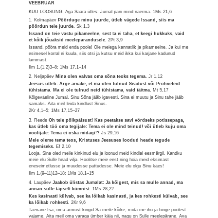
VEEBRUAR
KUU LOOSUNG: Aga Saara ütles: Jumal pani mind naerma.
1Ms 21,6
1. Kolmapäev
Pöörduge minu juurde, ütleb vägede Issand, siis ma
pöördun teie juurde.
Sk 1,3
Issand on teie vastu pikameelne, sest ta ei taha, et keegi hukkuks, vaid
et kõik jõuaksid meeleparandusele.
2Pt 3,9
Issand, pööra meid enda poole! Ole meiega kannatlik ja pikameelne. Ja kui me
esimesel korral ei kuula, siis otsi ja kutsu meid ikka kui karjane kadunud
lammast.
Ilm 1,(1.2)3–8; 1Ms 17,1–14
2. Neljapäev
Mina olen valvas oma sõna teoks tegema.
Jr 1,12
Jeesus ütleb: Ärge arvake, et ma olen tulnud Seadust või Prohveteid
tühistama. Ma ei ole tulnud neid tühistama, vaid täitma.
Mt 5,17
Kõigeväeline Jumal, Sinu Sõna jääb igavesti. Sina ei muutu ja Sinu tahe jääb
samaks. Aita meil leida kindlust Sinus.
2Kr 4,1–5; 1Ms 17,15–27
3. Reede
Oh teie põikpäisust! Kas peetakse savi võrdseks potissepaga,
kas ütleb töö oma tegijale: Tema ei ole mind teinud! või ütleb kuju oma
voolijale: Tema ei oska midagi!?
Js 29,16
Meie oleme tema teos, Kristuses Jeesuses loodud heade tegude
tegemiseks.
Ef 2,10
Looja, Sina oled meile kinkinud elu ja loonud meid kindlal eesmärgil. Kandku
meie elu Sulle head vilja. Hoolitse meie eest ning hoia meid eksimast
eneseimetlusse ja muudesse pattudesse. Meie elu olgu Sinu käes!
Ilm 1,(9–11)12–18; 1Ms 18,1–15
4. Laupäev
Jaakob ülistas Jumalat: Ja kõigest, mis sa mulle annad, ma
annan sulle täpselt kümnist.
1Ms 28,22
Kes kasinasti külvab, see ka lõikab kasinasti, ja kes rohkesti külvab, see
ka lõikab rohkesti.
2Kr 9,6
Taevane Isa, oma armust kingid Sa meile kõike, mida me ihu ja hinge poolest
vajame. Aita meil oma varaga ümber käia nii, nagu on Sulle meelepärane. Ava