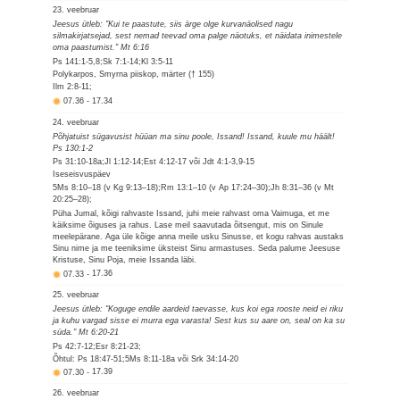
23. veebruar
Jeesus ütleb: "Kui te paastute, siis ärge olge kurvanäolised nagu
silmakirjatsejad, sest nemad teevad oma palge näotuks, et näidata inimestele
oma paastumist." Mt 6:16
Ps 141:1-5,8;Sk 7:1-14;Kl 3:5-11
Polykarpos, Smyrna piiskop, märter († 155)
Ilm 2:8-11;
07.36
-
17.34
24. veebruar
Põhjatuist sügavusist hüüan ma sinu poole, Issand! Issand, kuule mu häält!
Ps 130:1-2
Ps 31:10-18a;Jl 1:12-14;Est 4:12-17 või Jdt 4:1-3,9-15
Iseseisvuspäev
5Ms 8:10–18 (v Kg 9:13–18);Rm 13:1–10 (v Ap 17:24–30);Jh 8:31–36 (v Mt
20:25–28);
Püha Jumal, kõigi rahvaste Issand, juhi meie rahvast oma Vaimuga, et me
käiksime õiguses ja rahus. Lase meil saavutada õitsengut, mis on Sinule
meelepärane. Aga üle kõige anna meile usku Sinusse, et kogu rahvas austaks
Sinu nime ja me teeniksime üksteist Sinu armastuses. Seda palume Jeesuse
Kristuse, Sinu Poja, meie Issanda läbi.
07.33
-
17.36
25. veebruar
Jeesus ütleb: "Koguge endile aardeid taevasse, kus koi ega rooste neid ei riku
ja kuhu vargad sisse ei murra ega varasta! Sest kus su aare on, seal on ka su
süda." Mt 6:20-21
Ps 42:7-12;Esr 8:21-23;
Õhtul: Ps 18:47-51;5Ms 8:11-18a või Srk 34:14-20
07.30
-
17.39
26. veebruar