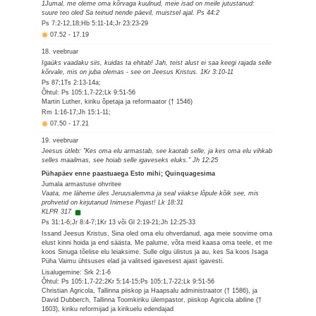
1Jumal, me oleme oma kõrvaga kuulnud, meie isad on meile jutustanud:
suure teo oled Sa teinud nende päevil, muistsel ajal. Ps 44:2
Ps 7:2-12,18;Hb 5:11-14;Jr 23:23-29
07.52
-
17.19
18. veebruar
Igaüks vaadaku siis, kuidas ta ehitab! Jah, teist alust ei saa keegi rajada selle
kõrvale, mis on juba olemas - see on Jeesus Kristus. 1Kr 3:10-11
Ps 87;1Ts 2:13-14a;
Õhtul: Ps 105:1,7-22;Lk 9:51-56
Martin Luther, kiriku õpetaja ja reformaator († 1546)
Rm 1:16-17;Jh 15:1-11;
07.50
-
17.21
19. veebruar
Jeesus ütleb: "Kes oma elu armastab, see kaotab selle, ja kes oma elu vihkab
selles maailmas, see hoiab selle igaveseks eluks." Jh 12:25
Pühapäev enne paastuaega Esto mihi; Quinquagesima
Jumala armastuse ohvritee
Vaata, me läheme üles Jeruusalemma ja seal viiakse lõpule kõik see, mis
prohvetid on kirjutanud Inimese Pojast! Lk 18:31
KLPR 317
Ps 31:1-6;Jr 8:4-7;1Kr 13 või Gl 2:19-21;Jh 12:25-33
Issand Jeesus Kristus, Sina oled oma elu ohverdanud, aga meie soovime oma
elust kinni hoida ja end säästa. Me palume, võta meid kaasa oma teele, et me
koos Sinuga tõelise elu leiaksime. Sulle olgu ülistus ja au, kes Sa koos Isaga
Püha Vaimu ühtsuses elad ja valitsed igavesest ajast igavesti.
Lisalugemine: Srk 2:1-6
Õhtul: Ps 105:1,7-22;2Kr 5:14-15;Ps 105:1,7-22;Lk 9:51-56
Christian Agricola, Tallinna piiskop ja Haapsalu administraator († 1586), ja
David Dubberch, Tallinna Toomkiriku ülempastor, piiskop Agricola abiline (†
1603), kiriku reformijad ja kirikuelu edendajad