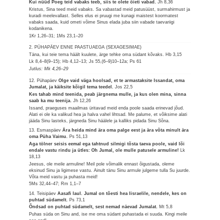
Kui nüüd Poeg teid vabaks teeb, siis te olete õieti vabad.
Jh 8,36
Kristus, Sina teed meid vabaks. Sa vabastad meid patusüüst, surmahirmust ja
kuradi meelevallast. Selles elus ei pruugi me kunagi maistest koormatest
vabaks saada, kuid ometi võime Sinus elada juba siin vabade taevariigi
kodanikena.
1Kr 1,26–31; 1Ms 23,1–20
2. PÜHAPÄEV ENNE PAASTUAEGA (SEXAGESIMAE)
Täna, kui teie tema häält kuulete, ärge tehke oma südant kõvaks.
Hb 3,15
Lk 8,4–8(9–15); Hb 4,12–13; Js 55,(6–9)10–12a; Ps 61
Jutlus: Mk 4,26–29
12. Pühapäev
Olge vaid väga hoolsad, et te armastaksite Issandat, oma
Jumalat, ja käiksite kõigil tema teedel.
Jos 22,5
Kes tahab mind teenida, peab järgnema mulle, ja kus olen mina, sinna
saab ka mu teenija.
Jh 12,26
Issand, praeguses maailmas üritavad meid enda poole saada erinevad jõud.
Alati ei ole ka valikud hea ja halva vahel lihtsad. Me palume, et võiksime alati
jääda Sinu lasteks, järgneda Sinu häälele ja kalliks pidada Sinu Sõna.
13. Esmaspäev
Ära heida mind ära oma palge eest ja ära võta minult ära
oma Püha Vaimu.
Ps 51,13
Aga tölner seisis eemal ega tahtnud silmigi tõsta taeva poole, vaid lõi
endale vastu rindu ja ütles: Oh Jumal, ole mulle patusele armuline!
Lk
18,13
Jeesus, ole meile armuline! Meil pole võimalik ennast õigustada, oleme
eksinud Sinu ja ligimese vastu. Ainult tänu Sinu armule julgeme tulla Su juurde.
Võta meid vastu ja puhasta meid!
5Ms 32,44–47; Rm 1,1–7
14. Teisipäev
Aasafi laul. Jumal on tõesti hea Iisraelile, nendele, kes on
puhtad südamelt.
Ps 73,1
Õndsad on puhtad südamelt, sest nemad näevad Jumalat.
Mt 5,8
Puhas süda on Sinu and, ise me oma südant puhastada ei suuda. Kingi meile