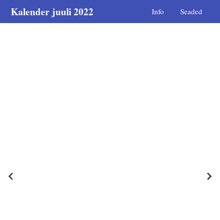
Kalender juuli 2022
Info
Seaded