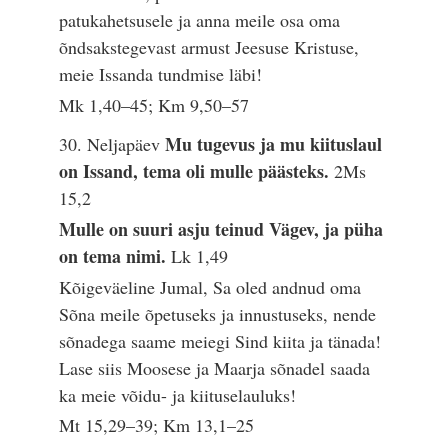
patukahetsusele ja anna meile osa oma
õndsakstegevast armust Jeesuse Kristuse,
meie Issanda tundmise läbi!
Mk 1,40–45; Km 9,50–57
Mu tugevus ja mu kiituslaul
30. Neljapäev
on Issand, tema oli mulle päästeks.
2Ms
15,2
Mulle on suuri asju teinud Vägev, ja püha
on tema nimi.
Lk 1,49
Kõigeväeline Jumal, Sa oled andnud oma
Sõna meile õpetuseks ja innustuseks, nende
sõnadega saame meiegi Sind kiita ja tänada!
Lase siis Moosese ja Maarja sõnadel saada
ka meie võidu- ja kiituselauluks!
Mt 15,29–39; Km 13,1–25