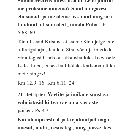
Siimon Peetrus ütles: Issand, kelle juurde
me peaksime minema? Sinul on igavese
elu sõnad, ja me oleme uskunud ning ära
tundnud, et sina oled Jumala Püha.
Jh
6,68–69
Tänu Issand Kristus, et saame Sinu jalge ette
tulla igal ajal, kuulata Sinu sõnu ja imetleda
Sinu tegusid, mis on ülistuslauluks Taevasele
Isale. Luba, et see laul kõlaks katkematult ka
meie hinges!
Rm 12,9–16; Km 6,11–24
Väetite ja imikute suust sa
21. Teisipäev
valmistasid kiitva väe oma vastaste
pärast.
Ps 8,3
Kui ülempreestrid ja kirjatundjad nägid
imesid, mida Jeesus tegi, ning poisse, kes