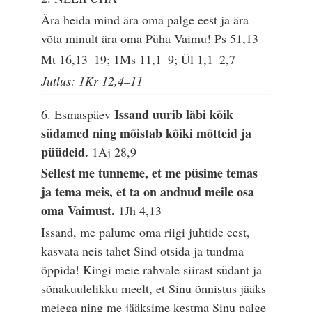
Ära heida mind ära oma palge eest ja ära
võta minult ära oma Püha Vaimu!
Ps 51,13
Mt 16,13–19; 1Ms 11,1–9; Ül 1,1–2,7
Jutlus: 1Kr 12,4–11
Issand uurib läbi kõik
6. Esmaspäev
südamed ning mõistab kõiki mõtteid ja
püüdeid.
1Aj 28,9
Sellest me tunneme, et me püsime temas
ja tema meis, et ta on andnud meile osa
oma Vaimust.
1Jh 4,13
Issand, me palume oma riigi juhtide eest,
kasvata neis tahet Sind otsida ja tundma
õppida! Kingi meie rahvale siirast südant ja
sõnakuulelikku meelt, et Sinu õnnistus jääks
meiega ning me jääksime kestma Sinu palge