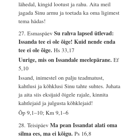
lähedal, kingid lootust ja rahu. Aita meil
jagada Sinu armu ja toetada ka oma ligimest
tema hädas!
Su rahva lapsed ütlevad:
27. Esmaspäev
Issanda tee ei ole õige! Kuid nende enda
tee ei ole õige.
Hs 33,17
Uurige, mis on Issandale meelepärane.
Ef
5,10
Issand, inimestel on palju teadmatust,
kahtlusi ja kõhklusi Sinu tahte suhtes. Juhata
ja aita siis eksijaid õigele rajale, kinnita
kahtlejaid ja julgusta kõhklejaid!
Õp 9,1–10; Km 9,1–6
Ma pean Issandat alati oma
28. Teisipäev
silma ees, ma ei kõigu.
Ps 16,8