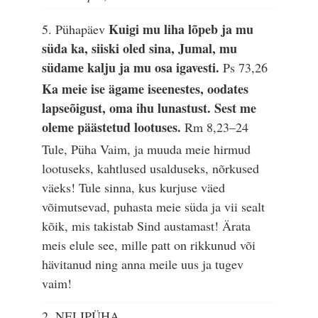
Kuigi mu liha lõpeb ja mu
5. Pühapäev
süda ka, siiski oled sina, Jumal, mu
südame kalju ja mu osa igavesti.
Ps 73,26
Ka meie ise ägame iseenestes, oodates
lapseõigust, oma ihu lunastust. Sest me
oleme päästetud lootuses.
Rm 8,23–24
Tule, Püha Vaim, ja muuda meie hirmud
lootuseks, kahtlused usalduseks, nõrkused
väeks! Tule sinna, kus kurjuse väed
võimutsevad, puhasta meie süda ja vii sealt
kõik, mis takistab Sind austamast! Ärata
meis elule see, mille patt on rikkunud või
hävitanud ning anna meile uus ja tugev
vaim!
2. NELIPÜHA