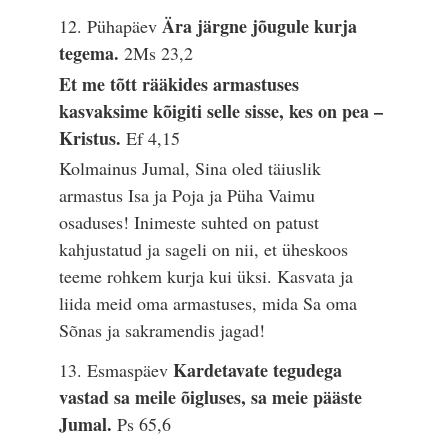
Ära järgne jõugule kurja
12. Pühapäev
tegema.
2Ms 23,2
Et me tõtt rääkides armastuses
kasvaksime kõigiti selle sisse, kes on pea –
Kristus.
Ef 4,15
Kolmainus Jumal, Sina oled täiuslik
armastus Isa ja Poja ja Püha Vaimu
osaduses! Inimeste suhted on patust
kahjustatud ja sageli on nii, et üheskoos
teeme rohkem kurja kui üksi. Kasvata ja
liida meid oma armastuses, mida Sa oma
Sõnas ja sakramendis jagad!
Kardetavate tegudega
13. Esmaspäev
vastad sa meile õigluses, sa meie pääste
Jumal.
Ps 65,6