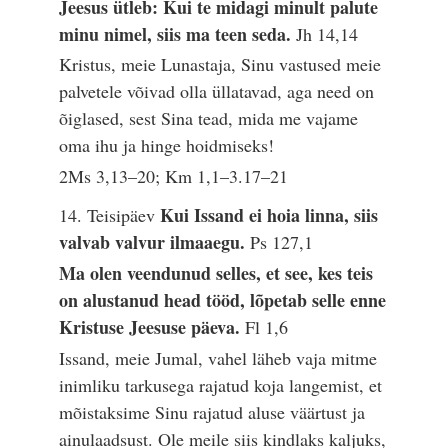
Jeesus ütleb: Kui te midagi minult palute
minu nimel, siis ma teen seda.
Jh 14,14
Kristus, meie Lunastaja, Sinu vastused meie
palvetele võivad olla üllatavad, aga need on
õiglased, sest Sina tead, mida me vajame
oma ihu ja hinge hoidmiseks!
2Ms 3,13–20; Km 1,1–3.17–21
Kui Issand ei hoia linna, siis
14. Teisipäev
valvab valvur ilmaaegu.
Ps 127,1
Ma olen veendunud selles, et see, kes teis
on alustanud head tööd, lõpetab selle enne
Kristuse Jeesuse päeva.
Fl 1,6
Issand, meie Jumal, vahel läheb vaja mitme
inimliku tarkusega rajatud koja langemist, et
mõistaksime Sinu rajatud aluse väärtust ja
ainulaadsust. Ole meile siis kindlaks kaljuks,