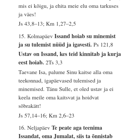
mis ei kõigu, ja ehita meie elu oma tarkuses
ja väes!
Js 43,8–13; Km 1,27–2,5
Issand hoiab su minemist
15. Kolmapäev
ja su tulemist nüüd ja igavesti.
Ps 121,8
Ustav on Issand, kes teid kinnitab ja kurja
eest hoiab.
2Ts 3,3
Taevane Isa, palume Sinu kaitse alla oma
teekonnad, igapäevased tulemised ja
minemised. Tänu Sulle, et oled ustav ja ei
keela meile oma kaitsvat ja hoidvat
sõbrakätt!
Js 57,14–16; Km 2,6–23
Te peate aga teenima
16. Neljapäev
Issandat, oma Jumalat, siis ta õnnistab