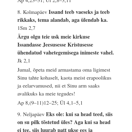
Ap 4,23–31; Ül 2,8–3,11
Issand teeb vaeseks ja teeb
8. Kolmapäev
rikkaks, tema alandab, aga ülendab ka.
1Sm 2,7
Ärgu olgu teie usk meie kirkuse
Issandasse Jeesusesse Kristusesse
ühendatud vahetegemisega inimeste vahel.
Jk 2,1
Jumal, õpeta meid armastama oma ligimest
Sinu tahte kohaselt, kaota meist erapoolikus
ja eelarvamused, nii et Sinu arm saaks
avalikuks ka meie tegudes!
Ap 8,(9–11)12–25; Ül 4,1–5,1
Eks ole: kui sa head teed, siis
9. Neljapäev
on su pilk tõstetud üles? Aga kui sa head
ei tee, siis luurab patt ukse ees ja