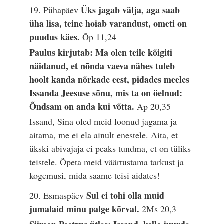
Üks jagab välja, aga saab
19. Pühapäev
üha lisa, teine hoiab varandust, ometi on
puudus käes.
Õp 11,24
Paulus kirjutab: Ma olen teile kõigiti
näidanud, et nõnda vaeva nähes tuleb
hoolt kanda nõrkade eest, pidades meeles
Issanda Jeesuse sõnu, mis ta on öelnud:
Õndsam on anda kui võtta.
Ap 20,35
Issand, Sina oled meid loonud jagama ja
aitama, me ei ela ainult enestele. Aita, et
ükski abivajaja ei peaks tundma, et on tüliks
teistele. Õpeta meid väärtustama tarkust ja
kogemusi, mida saame teisi aidates!
Sul ei tohi olla muid
20. Esmaspäev
jumalaid minu palge kõrval.
2Ms 20,3