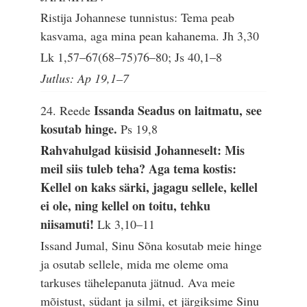
Ristija Johannese tunnistus: Tema peab
kasvama, aga mina pean kahanema.
Jh 3,30
Lk 1,57–67(68–75)76–80; Js 40,1–8
Jutlus: Ap 19,1–7
Issanda Seadus on laitmatu, see
24. Reede
kosutab hinge.
Ps 19,8
Rahvahulgad küsisid Johanneselt: Mis
meil siis tuleb teha? Aga tema kostis:
Kellel on kaks särki, jagagu sellele, kellel
ei ole, ning kellel on toitu, tehku
niisamuti!
Lk 3,10–11
Issand Jumal, Sinu Sõna kosutab meie hinge
ja osutab sellele, mida me oleme oma
tarkuses tähelepanuta jätnud. Ava meie
mõistust, südant ja silmi, et järgiksime Sinu