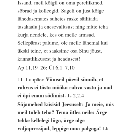
Issand, meil kõigil on oma pereliikmed,
sõbrad ja kolleegid. Sageli on just kõige
lähedasemates suhetes raske säilitada
tasakaalu ja enesevalitsust ning mitte teha
kurja nendele, kes on meile armsad.
Sellepärast palume, ole meile lähemal kui
ükski teine, et saaksime osa Sinu jõust,
kannatlikkusest ja headusest!
Ap 11,19–26; Ül 6,1–7,10
Viimseil päevil sünnib, et
11. Laupäev
rahvas ei tõsta mõõka rahva vastu ja nad
ei õpi enam sõdimist.
Js 2,2.4
Sõjamehed küsisid Jeesuselt: Ja meie, mis
meil tuleb teha? Tema ütles neile: Ärge
tehke kellelegi liiga, ärge olge
väljapressijad, leppige oma palgaga!
Lk