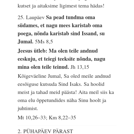
kutset ja aitaksime ligimest tema hädas!
Sa pead tundma oma
25. Laupäev
südames, et nagu mees karistab oma
poega, nõnda karistab sind Issand, su
Jumal.
5Ms 8,5
Jeesus ütleb: Ma olen teile andnud
eeskuju, et teiegi teeksite nõnda, nagu
mina olen teile teinud.
Jh 13,15
Kõigeväeline Jumal, Sa oled meile andnud
eesõiguse kutsuda Sind Isaks. Sa hoolid
meist ja tahad meid päästa! Aita meil siis ka
oma elu õppetundides näha Sinu hoolt ja
juhtimist.
Mt 10,26–33; Km 8,22–35
2. PÜHAPÄEV PÄRAST