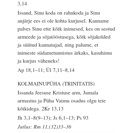
3,14
Issand, Sinu koda on rahukoda ja Sinu
aujärje ees ei ole kohta kurjusel. Kanname
palves Sinu ette kõik inimesed, kes on seotud
armeede ja sõjatööstusega, kõik sõjakolded
ja süütud kannatajad, ning palume, et
inimeste südametunnistus ärkaks, kasuhimu
ja kurjus väheneks!
Ap 18,1–11; Ül 7,11–8,14
KOLMAINUPÜHA (TRINITATIS)
Issanda Jeesuse Kristuse arm, Jumala
armastus ja Püha Vaimu osadus olgu teie
kõikidega.
2Kr 13,13
Jh 3,1–8(9–13); Js 6,1–13; Ps 93
Jutlus: Rm 11,(32)33–36