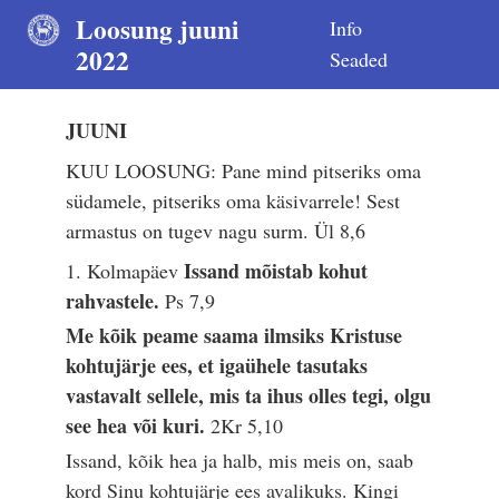
Loosung juuni
Info
2022
Seaded
JUUNI
KUU LOOSUNG: Pane mind pitseriks oma
südamele, pitseriks oma käsivarrele! Sest
armastus on tugev nagu surm.
Ül 8,6
Issand mõistab kohut
1. Kolmapäev
rahvastele.
Ps 7,9
Me kõik peame saama ilmsiks Kristuse
kohtujärje ees, et igaühele tasutaks
vastavalt sellele, mis ta ihus olles tegi, olgu
see hea või kuri.
2Kr 5,10
Issand, kõik hea ja halb, mis meis on, saab
kord Sinu kohtujärje ees avalikuks. Kingi