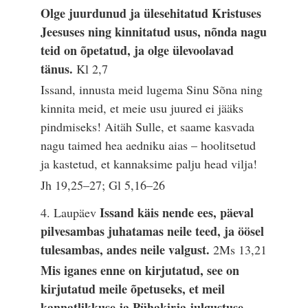
Olge juurdunud ja ülesehitatud Kristuses
Jeesuses ning kinnitatud usus, nõnda nagu
teid on õpetatud, ja olge ülevoolavad
tänus.
Kl 2,7
Issand, innusta meid lugema Sinu Sõna ning
kinnita meid, et meie usu juured ei jääks
pindmiseks! Aitäh Sulle, et saame kasvada
nagu taimed hea aedniku aias – hoolitsetud
ja kastetud, et kannaksime palju head vilja!
Jh 19,25–27; Gl 5,16–26
Issand käis nende ees, päeval
4. Laupäev
pilvesambas juhatamas neile teed, ja öösel
tulesambas, andes neile valgust.
2Ms 13,21
Mis iganes enne on kirjutatud, see on
kirjutatud meile õpetuseks, et meil
kannatlikkuse ja Pühakirja julgustuse