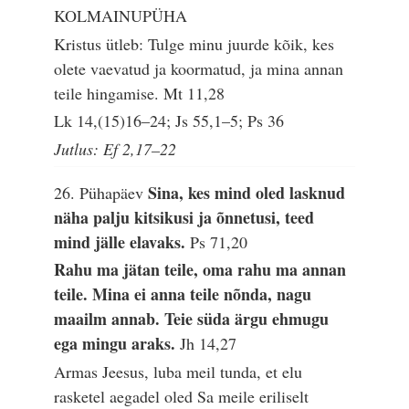
KOLMAINUPÜHA
Kristus ütleb: Tulge minu juurde kõik, kes
olete vaevatud ja koormatud, ja mina annan
teile hingamise.
Mt 11,28
Lk 14,(15)16–24; Js 55,1–5; Ps 36
Jutlus: Ef 2,17–22
Sina, kes mind oled lasknud
26. Pühapäev
näha palju kitsikusi ja õnnetusi, teed
mind jälle elavaks.
Ps 71,20
Rahu ma jätan teile, oma rahu ma annan
teile. Mina ei anna teile nõnda, nagu
maailm annab. Teie süda ärgu ehmugu
ega mingu araks.
Jh 14,27
Armas Jeesus, luba meil tunda, et elu
rasketel aegadel oled Sa meile eriliselt