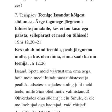
ees!
Teenige Issandat kõigest
7. Teisipäev
südamest. Ärge taganege järgnema
tühiseile jumalaile, kes ei too kasu ega
päästa, sellepärast et need on tühised!
1Sm 12,20–21
Kes tahab mind teenida, peab järgnema
mulle, ja kus olen mina, sinna saab ka mu
teenija.
Jh 12,26
Issand, õpeta meid väärtustama oma aega,
hoia meie meeli kiindumast tühistesse ja
pealiskaudsetesse asjadesse ning juhi meid
teele, mille Sina oled meile valmistanud!
Ohverdades oma südant ja elu Sinule, ei ole
me loobujad ega kaotajad, vaid võitjad!