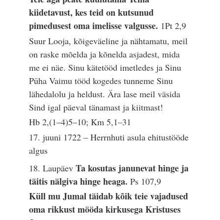
kiidetavust, kes teid on kutsunud
pimedusest oma imelisse valgusse.
1Pt 2,9
Suur Looja, kõigeväeline ja nähtamatu, meil
on raske mõelda ja kõnelda asjadest, mida
me ei näe. Sinu kätetööd imetledes ja Sinu
Püha Vaimu tööd kogedes tunneme Sinu
lähedalolu ja heldust. Ära lase meil väsida
Sind igal päeval tänamast ja kiitmast!
Hb 2,(1–4)5–10; Km 5,1–31
17. juuni 1722 – Herrnhuti asula ehitustööde
algus
Ta kosutas janunevat hinge ja
18. Laupäev
täitis nälgiva hinge heaga.
Ps 107,9
Küll mu Jumal täidab kõik teie vajadused
oma rikkust mööda kirkusega Kristuses