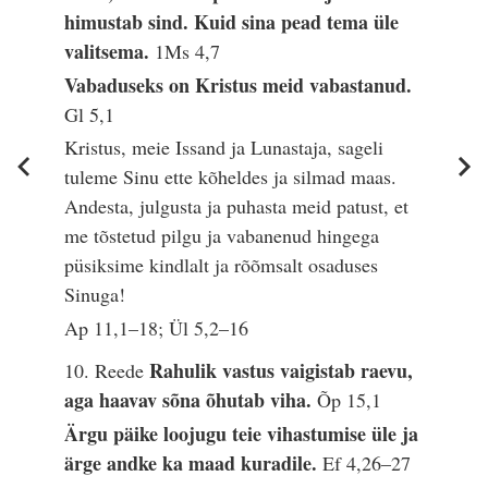
himustab sind. Kuid sina pead tema üle
valitsema.
1Ms 4,7
Vabaduseks on Kristus meid vabastanud.
Gl 5,1
Kristus, meie Issand ja Lunastaja, sageli
tuleme Sinu ette kõheldes ja silmad maas.
Andesta, julgusta ja puhasta meid patust, et
me tõstetud pilgu ja vabanenud hingega
püsiksime kindlalt ja rõõmsalt osaduses
Sinuga!
Ap 11,1–18; Ül 5,2–16
Rahulik vastus vaigistab raevu,
10. Reede
aga haavav sõna õhutab viha.
Õp 15,1
Ärgu päike loojugu teie vihastumise üle ja
ärge andke ka maad kuradile.
Ef 4,26–27