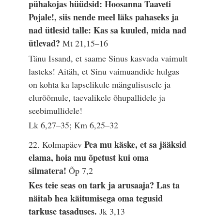
pühakojas hüüdsid: Hoosanna Taaveti
Pojale!, siis nende meel läks pahaseks ja
nad ütlesid talle: Kas sa kuuled, mida nad
ütlevad?
Mt 21,15–16
Tänu Issand, et saame Sinus kasvada vaimult
lasteks! Aitäh, et Sinu vaimuandide hulgas
on kohta ka lapselikule mängulisusele ja
elurõõmule, taevalikele õhupallidele ja
seebimullidele!
Lk 6,27–35; Km 6,25–32
Pea mu käske, et sa jääksid
22. Kolmapäev
elama, hoia mu õpetust kui oma
silmatera!
Õp 7,2
Kes teie seas on tark ja arusaaja? Las ta
näitab hea käitumisega oma tegusid
tarkuse tasaduses.
Jk 3,13