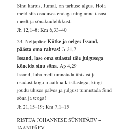
Sinu kartus, Jumal, on tarkuse algus. Hoia
meid siis osaduses endaga ning anna tasast
meelt ja sõnakuulelikkust.
Jh 12,1–8; Km 6,33–40
Kiitke ja öelge: Issand,
23. Neljapäev
päästa oma rahvas!
Jr 31,7
Issand, lase oma sulastel täie julgusega
kõnelda sinu sõna.
Ap 4,29
Issand, luba meil tunnetada ühtsust ja
osadust kogu maailma kristlastega, kingi
jõudu ühises palves ja julgust tunnistada Sind
sõna ja teoga!
Jh 21,15–19; Km 7,1–15
RISTIJA JOHANNESE SÜNNIPÄEV –
JAANIPÄEV