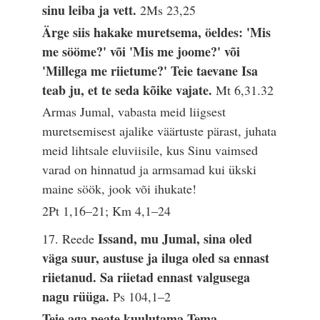
sinu leiba ja vett.
2Ms 23,25
Ärge siis hakake muretsema, öeldes: 'Mis
me sööme?' või 'Mis me joome?' või
'Millega me riietume?' Teie taevane Isa
teab ju, et te seda kõike vajate.
Mt 6,31.32
Armas Jumal, vabasta meid liigsest
muretsemisest ajalike väärtuste pärast, juhata
meid lihtsale eluviisile, kus Sinu vaimsed
varad on hinnatud ja armsamad kui ükski
maine söök, jook või ihukate!
2Pt 1,16–21; Km 4,1–24
Issand, mu Jumal, sina oled
17. Reede
väga suur, austuse ja iluga oled sa ennast
riietanud. Sa riietad ennast valgusega
nagu rüüga.
Ps 104,1–2
Teie aga peate kuulutama Tema