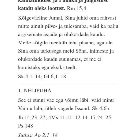
kaudu oleks lootust.
Rm 15,4
Kõigeväeline Jumal, Sina juhid oma rahvast
mitte ainult pilve- ja tulesamba, vaid ka palju
argisemate asjade ja olukordade kaudu.
Meile kõigile meeldib teha plaane, aga ole
Sina oma tarkusega meid Sõna, inimeste ja
olukordade kaudu suunamas, et me ei
komistaks ega eksiks teelt.
Sk 4,1–14; Gl 6,1–18
1. NELIPÜHA
See ei sünni väe ega võimu läbi, vaid minu
Vaimu läbi, ütleb vägede Issand.
Sk 4,6b
Jh 14,23–27; 4Ms 11,11–12.14–17.24–25;
Ps 148
Jutlus: Ap 2,1–18