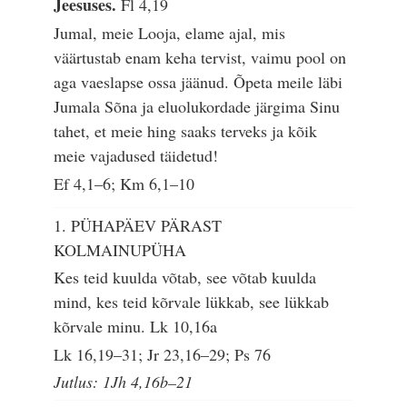
Jeesuses.
Fl 4,19
Jumal, meie Looja, elame ajal, mis
väärtustab enam keha tervist, vaimu pool on
aga vaeslapse ossa jäänud. Õpeta meile läbi
Jumala Sõna ja eluolukordade järgima Sinu
tahet, et meie hing saaks terveks ja kõik
meie vajadused täidetud!
Ef 4,1–6; Km 6,1–10
1. PÜHAPÄEV PÄRAST
KOLMAINUPÜHA
Kes teid kuulda võtab, see võtab kuulda
mind, kes teid kõrvale lükkab, see lükkab
kõrvale minu.
Lk 10,16a
Lk 16,19–31; Jr 23,16–29; Ps 76
Jutlus: 1Jh 4,16b–21