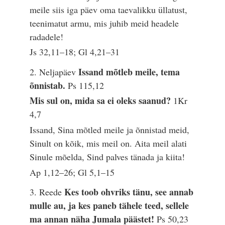
meile siis iga päev oma taevalikku üllatust,
teenimatut armu, mis juhib meid headele
radadele!
Js 32,11–18; Gl 4,21–31
Issand mõtleb meile, tema
2. Neljapäev
õnnistab.
Ps 115,12
Mis sul on, mida sa ei oleks saanud?
1Kr
4,7
Issand, Sina mõtled meile ja õnnistad meid,
Sinult on kõik, mis meil on. Aita meil alati
Sinule mõelda, Sind palves tänada ja kiita!
Ap 1,12–26; Gl 5,1–15
Kes toob ohvriks tänu, see annab
3. Reede
mulle au, ja kes paneb tähele teed, sellele
ma annan näha Jumala päästet!
Ps 50,23