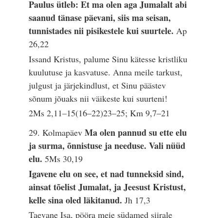
Paulus ütleb: Et ma olen aga Jumalalt abi
saanud tänase päevani, siis ma seisan,
tunnistades nii pisikestele kui suurtele.
Ap
26,22
Issand Kristus, palume Sinu kätesse kristliku
kuulutuse ja kasvatuse. Anna meile tarkust,
julgust ja järjekindlust, et Sinu päästev
sõnum jõuaks nii väikeste kui suurteni!
2Ms 2,11–15(16–22)23–25; Km 9,7–21
Ma olen pannud su ette elu
29. Kolmapäev
ja surma, õnnistuse ja needuse. Vali nüüd
elu.
5Ms 30,19
Igavene elu on see, et nad tunneksid sind,
ainsat tõelist Jumalat, ja Jeesust Kristust,
kelle sina oled läkitanud.
Jh 17,3
Taevane Isa, pööra meie südamed siirale