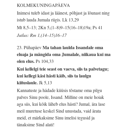
KOLMEKUNINGAPÄEVA
Inimesi tuleb idast ja läänest, põhjast ja lõunast ning
istub lauda Jumala riigis.
Lk 13,29
Mt 8,5–13; 2Kn 5,(1–8)9–15(16–18)19a; Ps 41
Jutlus: Rm 1,(14–15)16–17
Ma tahan laulda Issandale oma
23. Pühapäev
eluaja ja mängida oma Jumalale, niikaua kui ma
olen elus.
Ps 104,33
Kui kellelgi teie seast on vaeva, siis ta palvetagu;
kui kellegi käsi hästi käib, siis ta laulgu
kiituslaule.
Jk 5,13
Kannatuste ja hädade küüsis tõstame oma pilgu
palves Sinu poole, Issand. Milline on meie hoiak
aga siis, kui kõik läheb elus hästi? Jumal, ära lase
meil muretuse keskel Sind unustada, vaid ärata
meid, et märkaksime Sinu imelisi tegusid ja
tänaksime Sind alati!