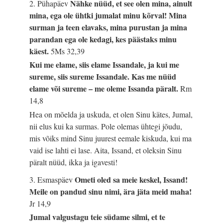
Nähke nüüd, et see olen mina, ainult
2. Pühapäev
mina, ega ole ühtki jumalat minu kõrval! Mina
surman ja teen elavaks, mina purustan ja mina
parandan ega ole kedagi, kes päästaks minu
käest.
5Ms 32,39
Kui me elame, siis elame Issandale, ja kui me
sureme, siis sureme Issandale. Kas me nüüd
elame või sureme – me oleme Issanda päralt.
Rm
14,8
Hea on mõelda ja uskuda, et olen Sinu kätes, Jumal,
nii elus kui ka surmas. Pole olemas ühtegi jõudu,
mis võiks mind Sinu juurest eemale kiskuda, kui ma
vaid ise lahti ei lase. Aita, Issand, et oleksin Sinu
päralt nüüd, ikka ja igavesti!
Ometi oled sa meie keskel, Issand!
3. Esmaspäev
Meile on pandud sinu nimi, ära jäta meid maha!
Jr 14,9
Jumal valgustagu teie südame silmi, et te