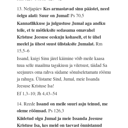
Kes armastavad sinu päästet, need
13. Neljapäev
öelgu alati: Suur on Jumal!
Ps 70,5
Kannatlikkuse ja julgustuse Jumal aga andku
teile, et te mõtleksite sedasama omavahel
Kristuse Jeesuse eeskuju kohaselt, et te ühel
meelel ja ühest suust ülistaksite Jumalat.
Rm
15,5–6
Issand, kuigi Sinu järel käimine võib meile kaasa
tuua selle maailma tagakiusu ja viletsust, täidad Sa
seejuures oma rahva südame sõnulseletamatu rõõmu
ja rahuga. Ülistame Sind, Jumal, meie Issanda
Jeesuse Kristuse Isa!
Ef 1,3–10; Jh 4,43–54
Issand on meile suuri asju teinud, me
14. Reede
oleme rõõmsad.
Ps 126,3
Kiidetud olgu Jumal ja meie Issanda Jeesuse
Kristuse Isa, kes meid on taevast õnnistanud