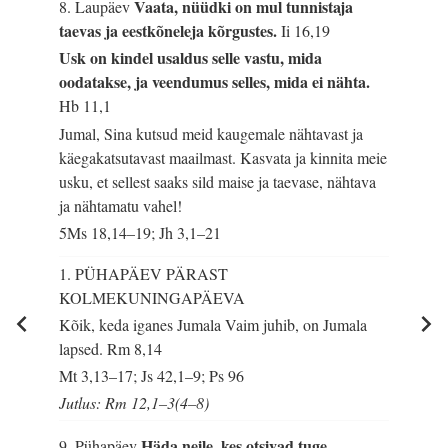
Vaata, nüüdki on mul tunnistaja
8. Laupäev
taevas ja eestkõneleja kõrgustes.
Ii 16,19
Usk on kindel usaldus selle vastu, mida
oodatakse, ja veendumus selles, mida ei nähta.
Hb 11,1
Jumal, Sina kutsud meid kaugemale nähtavast ja
käegakatsutavast maailmast. Kasvata ja kinnita meie
usku, et sellest saaks sild maise ja taevase, nähtava
ja nähtamatu vahel!
5Ms 18,14–19; Jh 3,1–21
1. PÜHAPÄEV PÄRAST
KOLMEKUNINGAPÄEVA
Kõik, keda iganes Jumala Vaim juhib, on Jumala
lapsed.
Rm 8,14
Mt 3,13–17; Js 42,1–9; Ps 96
Jutlus: Rm 12,1–3(4–8)
Häda neile, kes otsivad tuge
9. Pühapäev