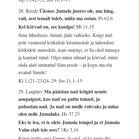
Üksnes Jumala juures ole, mu hing,
28. Reede
vait, sest temalt tuleb, mida ma ootan.
Ps 62,6
Kel kõrvad on, see kuulgu!
Mt 11,15
Sinu läheduses, Jumal, jään vaikseks. Kuigi mul
pole vastuseid kõikidele küsimustele ja lahendusi
kõikidele muredele, tean ometigi, et Sa oled minuga
ja kannad mind. Olgu minu silmad ja kõrvad, minu
süda alati suunatud Sinu poole – ja kogu mu elu
avatud Sinule!
Kl 1,(21–23)24–29; Jos 11,1–15
Ma päästan nad kõigist nende
29. Laupäev
asupaigust, kus nad on pattu teinud, ja
puhastan nad. Ja nad on mulle rahvaks ja mina
olen neile Jumalaks.
Hs 37,23
Eks te tea, et te olete Jumala tempel ja et Jumala
Vaim elab teie sees?
1Kr 3,16
Kingi mulle oma Vaimu, Issand, et ka minu ihu