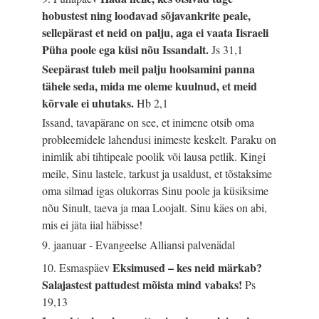
hobustest ning loodavad sõjavankrite peale,
sellepärast et neid on palju, aga ei vaata Iisraeli
Püha poole ega küsi nõu Issandalt.
Js 31,1
Seepärast tuleb meil palju hoolsamini panna
tähele seda, mida me oleme kuulnud, et meid
kõrvale ei uhutaks.
Hb 2,1
Issand, tavapärane on see, et inimene otsib oma
probleemidele lahendusi inimeste keskelt. Paraku on
inimlik abi tihtipeale poolik või lausa petlik. Kingi
meile, Sinu lastele, tarkust ja usaldust, et tõstaksime
oma silmad igas olukorras Sinu poole ja küsiksime
nõu Sinult, taeva ja maa Loojalt. Sinu käes on abi,
mis ei jäta iial häbisse!
9. jaanuar - Evangeelse Alliansi palvenädal
Eksimused – kes neid märkab?
10. Esmaspäev
Salajastest pattudest mõista mind vabaks!
Ps
19,13