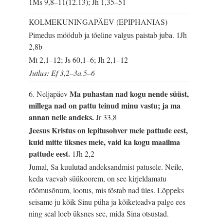
1Ms 9,8–11(12.13); Jh 1,35–51
KOLMEKUNINGAPÄEV (EPIPHANIAS)
Pimedus möödub ja tõeline valgus paistab juba.
1Jh
2,8b
Mt 2,1–12; Js 60,1–6; Jh 2,1–12
Jutlus: Ef 3,2–3a.5–6
Ma puhastan nad kogu nende süüst,
6. Neljapäev
millega nad on pattu teinud minu vastu; ja ma
annan neile andeks.
Jr 33,8
Jeesus Kristus on lepitusohver meie pattude eest,
kuid mitte üksnes meie, vaid ka kogu maailma
pattude eest.
1Jh 2,2
Jumal, Sa kuulutad andeksandmist patusele. Neile,
keda vaevab süükoorem, on see kirjeldamatu
rõõmusõnum, lootus, mis tõstab nad üles. Lõppeks
seisame ju kõik Sinu püha ja kõiketeadva palge ees
ning seal loeb üksnes see, mida Sina otsustad.