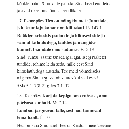
kõhklematult Sinu kätte paluda. Sina lased end leida
ja avad ukse oma õnnistuse allikale.
Hea on mängida meie Jumalale;
17. Esmaspäev
jah, kaunis ja kohane on kiituslaul.
Ps 147,1
Rääkige isekeskis psalmide ja kiituseviiside ja
vaimulike lauludega, lauldes ja mängides
kannelt Issandale oma südames.
Ef 5,19
Sind, Jumal, saame tänada igal ajal. Isegi rasketel
tundidel tohime leida seda, mille eest Sind
kiituslauludega austada. Tee meid võimeliseks
nägema Sinu tegusid nii suures kui väikeses!
5Ms 5,1–7(8-21); Jos 3,1–17
Karjata kepiga oma rahvast, oma
18. Teisipäev
pärisosa lambaid.
Mi 7,14
Lambad järgnevad talle, sest nad tunnevad
tema häält.
Jh 10,4
Hea on käia Sinu järel, Jeesus Kristus, meie taevane