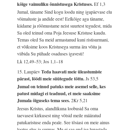
kõige vaimuliku õnnistusega Kristuses.
Ef 1,3
Jumal, täname Sind kogu loodu ning igapäevase elu
võimaluste ja andide eest! Eelkõige aga täname,
kiidame ja rõõmustame neist suurtest tegudest, mida
Sa oled teinud oma Poja Jeesuse Kristuse kaudu.
Temas oled Sa meid armastanud kuni ristisurmani,
et võiksime koos Kristusega surma ära võita ja
viibida Su pühade osaduses igavesti!
Lk 12,49–53; Jos 1,1–18
Teda haavati meie üleastumiste
15. Laupäev
pärast, löödi meie süütegude tõttu.
Js 53,5
Jumal on teinud patuks meie asemel selle, kes
patust midagi ei teadnud, et meie saaksime
Jumala õiguseks tema sees.
2Kr 5,21
Jeesus Kristus, alandlikuna loobusid Sa oma
taevasest kirkusest ning võtsid meile määratud
patukaristuse enda peale. See tõsiasi on meie ainus
lootus elus ja surmas. Me ei saa end ise lunastada.