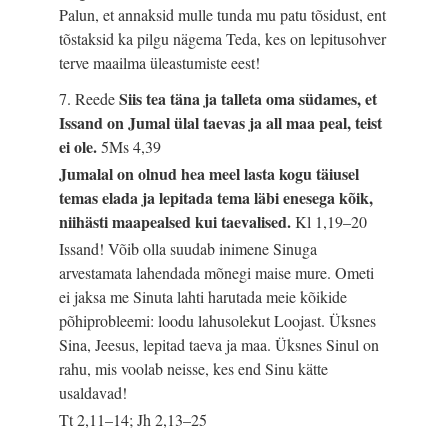
Palun, et annaksid mulle tunda mu patu tõsidust, ent
tõstaksid ka pilgu nägema Teda, kes on lepitusohver
terve maailma üleastumiste eest!
Siis tea täna ja talleta oma südames, et
7. Reede
Issand on Jumal ülal taevas ja all maa peal, teist
ei ole.
5Ms 4,39
Jumalal on olnud hea meel lasta kogu täiusel
temas elada ja lepitada tema läbi enesega kõik,
niihästi maapealsed kui taevalised.
Kl 1,19–20
Issand! Võib olla suudab inimene Sinuga
arvestamata lahendada mõnegi maise mure. Ometi
ei jaksa me Sinuta lahti harutada meie kõikide
põhiprobleemi: loodu lahusolekut Loojast. Üksnes
Sina, Jeesus, lepitad taeva ja maa. Üksnes Sinul on
rahu, mis voolab neisse, kes end Sinu kätte
usaldavad!
Tt 2,11–14; Jh 2,13–25