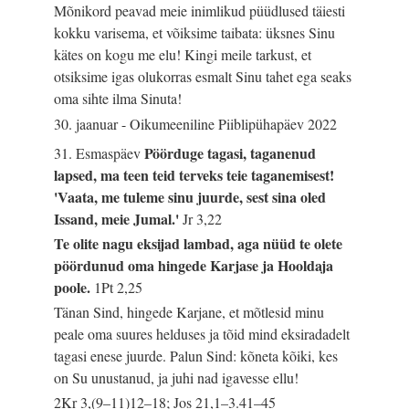
Mõnikord peavad meie inimlikud püüdlused täiesti
kokku varisema, et võiksime taibata: üksnes Sinu
kätes on kogu me elu! Kingi meile tarkust, et
otsiksime igas olukorras esmalt Sinu tahet ega seaks
oma sihte ilma Sinuta!
30. jaanuar - Oikumeeniline Piiblipühapäev 2022
Pöörduge tagasi, taganenud
31. Esmaspäev
lapsed, ma teen teid terveks teie taganemisest!
'Vaata, me tuleme sinu juurde, sest sina oled
Issand, meie Jumal.'
Jr 3,22
Te olite nagu eksijad lambad, aga nüüd te olete
pöördunud oma hingede Karjase ja Hooldaja
poole.
1Pt 2,25
Tänan Sind, hingede Karjane, et mõtlesid minu
peale oma suures helduses ja tõid mind eksiradadelt
tagasi enese juurde. Palun Sind: kõneta kõiki, kes
on Su unustanud, ja juhi nad igavesse ellu!
2Kr 3,(9–11)12–18; Jos 21,1–3.41–45