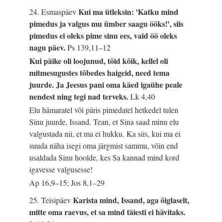
Kui ma ütleksin: 'Katku mind
24. Esmaspäev
pimedus ja valgus mu ümber saagu ööks!', siis
pimedus ei oleks pime sinu ees, vaid öö oleks
nagu päev.
Ps 139,11–12
Kui päike oli loojunud, tõid kõik, kellel oli
mitmesugustes tõbedes haigeid, need tema
juurde. Ja Jeesus pani oma käed igaühe peale
nendest ning tegi nad terveks.
Lk 4,40
Elu hämaratel või päris pimedatel hetkedel tulen
Sinu juurde, Issand. Tean, et Sina saad minu elu
valgustada nii, et ma ei hukku. Ka siis, kui ma ei
suuda näha isegi oma järgmist sammu, võin end
usaldada Sinu hoolde, kes Sa kannad mind kord
igavesse valgusesse!
Ap 16,9–15; Jos 8,1–29
Karista mind, Issand, aga õiglaselt,
25. Teisipäev
mitte oma raevus, et sa mind täiesti ei hävitaks.