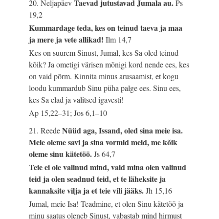
Taevad jutustavad Jumala au.
20. Neljapäev
Ps
19,2
Kummardage teda, kes on teinud taeva ja maa
ja mere ja vete allikad!
Ilm 14,7
Kes on suurem Sinust, Jumal, kes Sa oled teinud
kõik? Ja ometigi värisen mõnigi kord nende ees, kes
on vaid põrm. Kinnita minus arusaamist, et kogu
loodu kummardub Sinu püha palge ees. Sinu ees,
kes Sa elad ja valitsed igavesti!
Ap 15,22–31; Jos 6,1–10
Nüüd aga, Issand, oled sina meie isa.
21. Reede
Meie oleme savi ja sina vormid meid, me kõik
oleme sinu kätetöö.
Js 64,7
Teie ei ole valinud mind, vaid mina olen valinud
teid ja olen seadnud teid, et te läheksite ja
kannaksite vilja ja et teie vili jääks.
Jh 15,16
Jumal, meie Isa! Teadmine, et olen Sinu kätetöö ja
minu saatus oleneb Sinust, vabastab mind hirmust