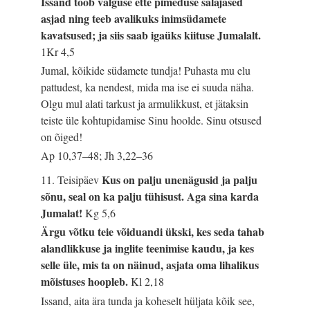
Issand toob valguse ette pimeduse salajased
asjad ning teeb avalikuks inimsüdamete
kavatsused; ja siis saab igaüks kiituse Jumalalt.
1Kr 4,5
Jumal, kõikide südamete tundja! Puhasta mu elu
pattudest, ka nendest, mida ma ise ei suuda näha.
Olgu mul alati tarkust ja armulikkust, et jätaksin
teiste üle kohtupidamise Sinu hoolde. Sinu otsused
on õiged!
Ap 10,37–48; Jh 3,22–36
Kus on palju unenägusid ja palju
11. Teisipäev
sõnu, seal on ka palju tühisust. Aga sina karda
Jumalat!
Kg 5,6
Ärgu võtku teie võiduandi ükski, kes seda tahab
alandlikkuse ja inglite teenimise kaudu, ja kes
selle üle, mis ta on näinud, asjata oma lihalikus
mõistuses hoopleb.
Kl 2,18
Issand, aita ära tunda ja koheselt hüljata kõik see,