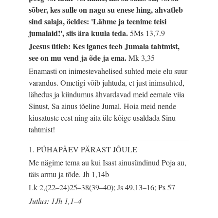
sõber, kes sulle on nagu su enese hing, ahvatleb
sind salaja, öeldes: 'Lähme ja teenime teisi
jumalaid!', siis ära kuula teda.
5Ms 13,7.9
Jeesus ütleb: Kes iganes teeb Jumala tahtmist,
see on mu vend ja õde ja ema.
Mk 3,35
Enamasti on inimestevahelised suhted meie elu suur
varandus. Ometigi võib juhtuda, et just inimsuhted,
lähedus ja kiindumus ähvardavad meid eemale viia
Sinust, Sa ainus tõeline Jumal. Hoia meid nende
kiusatuste eest ning aita üle kõige usaldada Sinu
tahtmist!
1. PÜHAPÄEV PÄRAST JÕULE
Me nägime tema au kui Isast ainusündinud Poja au,
täis armu ja tõde.
Jh 1,14b
Lk 2,(22–24)25–38(39–40); Js 49,13–16; Ps 57
Jutlus: 1Jh 1,1–4