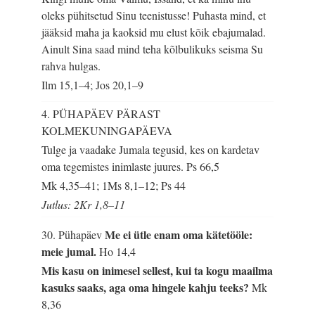
oleks pühitsetud Sinu teenistusse! Puhasta mind, et
jääksid maha ja kaoksid mu elust kõik ebajumalad.
Ainult Sina saad mind teha kõlbulikuks seisma Su
rahva hulgas.
Ilm 15,1–4; Jos 20,1–9
4. PÜHAPÄEV PÄRAST
KOLMEKUNINGAPÄEVA
Tulge ja vaadake Jumala tegusid, kes on kardetav
oma tegemistes inimlaste juures.
Ps 66,5
Mk 4,35–41; 1Ms 8,1–12; Ps 44
Jutlus: 2Kr 1,8–11
Me ei ütle enam oma kätetööle:
30. Pühapäev
meie jumal.
Ho 14,4
Mis kasu on inimesel sellest, kui ta kogu maailma
kasuks saaks, aga oma hingele kahju teeks?
Mk
8,36