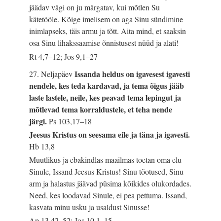
jäädav vägi on ju märgatav, kui mõtlen Su
kätetööle. Kõige imelisem on aga Sinu sündimine
inimlapseks, täis armu ja tõtt. Aita mind, et saaksin
osa Sinu lihakssaamise õnnistusest nüüd ja alati!
Rt 4,7–12; Jos 9,1–27
Issanda heldus on igavesest igavesti
27. Neljapäev
nendele, kes teda kardavad, ja tema õigus jääb
laste lastele, neile, kes peavad tema lepingut ja
mõtlevad tema korraldustele, et teha nende
järgi.
Ps 103,17–18
Jeesus Kristus on seesama eile ja täna ja igavesti.
Hb 13,8
Muutlikus ja ebakindlas maailmas toetan oma elu
Sinule, Issand Jeesus Kristus! Sinu tõotused, Sinu
arm ja halastus jäävad püsima kõikides olukordades.
Need, kes loodavad Sinule, ei pea pettuma. Issand,
kasvata minu usku ja usaldust Sinusse!
Ap 13,42–52; Jos 10,1–15