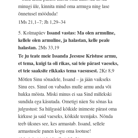
minugi üle, kinnita mind oma armuga ning lase
õnnetusel mööduda!
1Ms 21,1–7; Jh 1,29–34
Issand vastas: Ma olen armuline,
5. Kolmapäev
kellele olen armuline, ja halastan, kelle peale
halastan.
2Ms 33,19
Te ju teate meie Issanda Jeesuse Kristuse armu,
et tema, kuigi ta oli rikas, sai teie pärast vaeseks,
et teie saaksite rikkaks tema vaesusest.
2Kr 8,9
Mõtlen Sinu sõnadele, Issand – ja jään vaikseks
Sinu ees. Sinul on vabadus mulle armu anda või
hukka mõista. Miski minus ei saa Sind millekski
sundida ega käsutada. Ometigi näen Su sõnas ka
julgustust: Sa hülgasid kõikide inimeste pärast oma
kirkuse ja said vaeseks, kõikide teenijaks. Nõnda
teeb üksnes see, kes armastab. Issand, sellele
armastusele panen kogu oma lootuse!