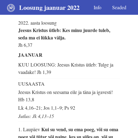
Loosung jaanuar 2022
Info
Seaded
2022. aasta loosung
Jeesus Kristus ütleb: Kes minu juurde tuleb,
seda ma ei lükka välja.
Jh 6,37
JAANUAR
KUU LOOSUNG: Jeesus Kristus ütleb: Tulge ja
vaadake!
Jh 1,39
UUSAASTA
Jeesus Kristus on seesama eile ja täna ja igavesti!
Hb 13,8
Lk 4,16–21; Jos 1,1–9; Ps 92
Jutlus: Jk 4,13–15
Kui su vend, su ema poeg, või su oma
1. Laupäev
poeg või tütar või naine, kes su süles on, või su