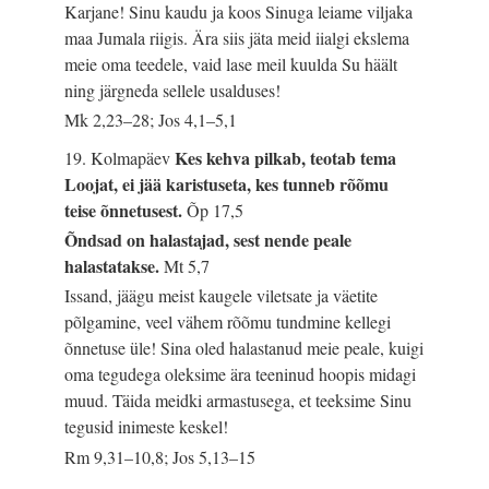
Karjane! Sinu kaudu ja koos Sinuga leiame viljaka
maa Jumala riigis. Ära siis jäta meid iialgi ekslema
meie oma teedele, vaid lase meil kuulda Su häält
ning järgneda sellele usalduses!
Mk 2,23–28; Jos 4,1–5,1
Kes kehva pilkab, teotab tema
19. Kolmapäev
Loojat, ei jää karistuseta, kes tunneb rõõmu
teise õnnetusest.
Õp 17,5
Õndsad on halastajad, sest nende peale
halastatakse.
Mt 5,7
Issand, jäägu meist kaugele viletsate ja väetite
põlgamine, veel vähem rõõmu tundmine kellegi
õnnetuse üle! Sina oled halastanud meie peale, kuigi
oma tegudega oleksime ära teeninud hoopis midagi
muud. Täida meidki armastusega, et teeksime Sinu
tegusid inimeste keskel!
Rm 9,31–10,8; Jos 5,13–15