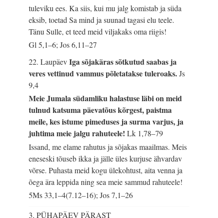
tuleviku ees. Ka siis, kui mu jalg komistab ja süda
eksib, toetad Sa mind ja suunad tagasi elu teele.
Tänu Sulle, et teed meid viljakaks oma riigis!
Gl 5,1–6; Jos 6,11–27
Iga sõjakäras sõtkutud saabas ja
22. Laupäev
veres vettinud vammus põletatakse tuleroaks.
Js
9,4
Meie Jumala südamliku halastuse läbi on meid
tulnud katsuma päevatõus kõrgest, paistma
meile, kes istume pimeduses ja surma varjus, ja
juhtima meie jalgu rahuteele!
Lk 1,78–79
Issand, me elame rahutus ja sõjakas maailmas. Meis
eneseski tõuseb ikka ja jälle üles kurjuse ähvardav
võrse. Puhasta meid kogu ülekohtust, aita venna ja
õega ära leppida ning sea meie sammud rahuteele!
5Ms 33,1–4(7.12–16); Jos 7,1–26
3. PÜHAPÄEV PÄRAST