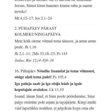
Jeesus, Sinust kinni haarates leiame rahu ja saame
terveks!
Mt 4,12–17; Jos 2,1–24
2. PÜHAPÄEV PÄRAST
KOLMEKUNINGAPÄEVA
Meie kõik oleme võtnud tema täiusest, ja armu armu
peale.
Jh 1,16
Jh 2,1–11; 2Ms 33,18–23; Ps 143
Jutlus: Rm 12,(4–8)9–16
Nõudke Issandat ja tema võimsust,
16. Pühapäev
otsige alati tema palet!
Ps 105,4
Iga paluja saab ja iga otsija leiab ja igale
koputajale avatakse.
Lk 11,10
Issand, tänan Sind, et Sinu poole pöördumine, Sinu
palge otsimine pole asjatu ja tagajärjetu. Kingi mulle
vaid lapselikku usaldust, et julgeksin kogu oma elu