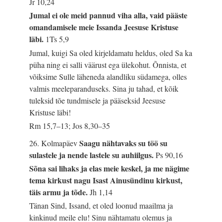
Jr 10,24
Jumal ei ole meid pannud viha alla, vaid pääste
omandamisele meie Issanda Jeesuse Kristuse
läbi.
1Ts 5,9
Jumal, kuigi Sa oled kirjeldamatu heldus, oled Sa ka
püha ning ei salli väärust ega ülekohut. Õnnista, et
võiksime Sulle läheneda alandliku südamega, olles
valmis meeleparanduseks. Sina ju tahad, et kõik
tuleksid tõe tundmisele ja pääseksid Jeesuse
Kristuse läbi!
Rm 15,7–13; Jos 8,30–35
Saagu nähtavaks su töö su
26. Kolmapäev
sulastele ja nende lastele su auhiilgus.
Ps 90,16
Sõna sai lihaks ja elas meie keskel, ja me nägime
tema kirkust nagu Isast Ainusündinu kirkust,
täis armu ja tõde.
Jh 1,14
Tänan Sind, Issand, et oled loonud maailma ja
kinkinud meile elu! Sinu nähtamatu olemus ja