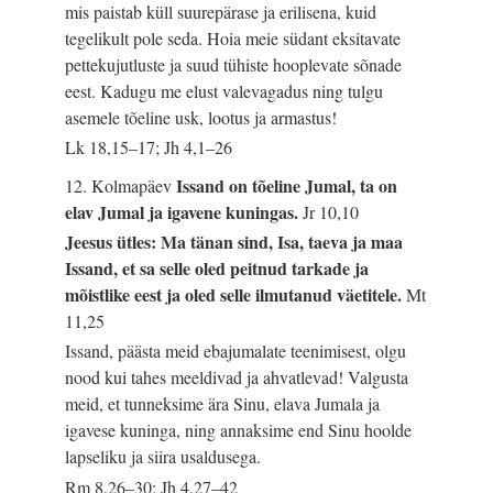
mis paistab küll suurepärase ja erilisena, kuid
tegelikult pole seda. Hoia meie südant eksitavate
pettekujutluste ja suud tühiste hooplevate sõnade
eest. Kadugu me elust valevagadus ning tulgu
asemele tõeline usk, lootus ja armastus!
Lk 18,15–17; Jh 4,1–26
Issand on tõeline Jumal, ta on
12. Kolmapäev
elav Jumal ja igavene kuningas.
Jr 10,10
Jeesus ütles: Ma tänan sind, Isa, taeva ja maa
Issand, et sa selle oled peitnud tarkade ja
mõistlike eest ja oled selle ilmutanud väetitele.
Mt
11,25
Issand, päästa meid ebajumalate teenimisest, olgu
nood kui tahes meeldivad ja ahvatlevad! Valgusta
meid, et tunneksime ära Sinu, elava Jumala ja
igavese kuninga, ning annaksime end Sinu hoolde
lapseliku ja siira usaldusega.
Rm 8,26–30; Jh 4,27–42