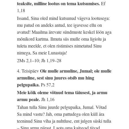
teaksite, milline lootus on tema kutsumises.
Ef
1,18
Issand, Sina oled mind kutsunud vägeva lootusega:
mu patud on andeks antud, tee igavesse ellu on
avatud! Maailma ärevate sündmuste keskel löön aga
mõnikord kartma. Ilmuta siis mulle oma ligiolu ja
tuleta meelde, et olen ristimises nimetatud Sinu
nimega, Sa meie Lunastaja!
2Ms 2,1–10; Jh 1,19–28
Ole mulle armuline, Jumal; ole mulle
4. Teisipäev
armuline, sest sinu juures otsib mu hing
pelgupaika.
Ps 57,2
Meie kõik oleme võtnud tema täiusest, ja armu
armu peale.
Jh 1,16
Tahan tulla Sinu juurde pelgupaika, Jumal. Võtad
Sa mind vastu? Jah, oma pattudega olen küll ära
teeninud Sinu viha ja nuhtluse, ent julgen siiski tulla
– Sinu armu pärast. Laota oma kaitsvad tiivad