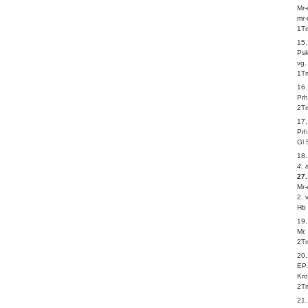
Mr-
mr-
1Tm
15.
Psk
vg.
1Tm
16
Prh
2Tm
17
Prh
Gl 
18
4. 
27.
Mr-
2. 
Hb 
19
Mr.
2Tm
20.
EP.
Kro
2Tm
21