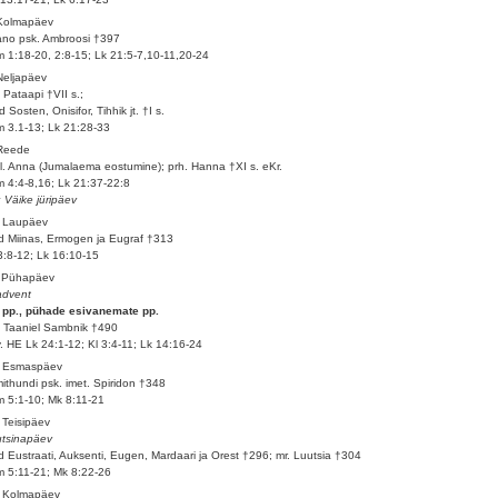
 Kolmapäev
ano psk. Ambroosi †397
 1:18-20, 2:8-15; Lk 21:5-7,10-11,20-24
Neljapäev
 Pataapi †VII s.;
d Sosten, Onisifor, Tihhik jt. †I s.
 3.1-13; Lk 21:28-33
 Reede
l. Anna (Jumalaema eostumine); prh. Hanna †XI s. eKr.
 4:4-8,16; Lk 21:37-22:8
: Väike jüripäev
. Laupäev
d Miinas, Ermogen ja Eugraf †313
3:8-12; Lk 16:10-15
. Pühapäev
advent
 pp., pühade esivanemate pp.
 Taaniel Sambnik †490
v. HE Lk 24:1-12; Kl 3:4-11; Lk 14:16-24
. Esmaspäev
mithundi psk. imet. Spiridon †348
 5:1-10; Mk 8:11-21
 Teisipäev
tsinapäev
d Eustraati, Auksenti, Eugen, Mardaari ja Orest †296; mr. Luutsia †304
 5:11-21; Mk 8:22-26
. Kolmapäev