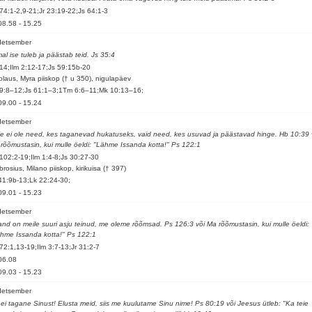
74:1-2,9-21;Jr 23:19-22;Js 64:1-3
08.58
-
15.25
detsember
al ise tuleb ja päästab teid. Js 35:4
14;Ilm 2:12-17;Js 59:15b-20
olaus, Myra piiskop († u 350), nigulapäev
9:8–12;Js 61:1–3;1Tm 6:6–11;Mk 10:13–16;
09.00
-
15.24
detsember
e ei ole need, kes taganevad hukatuseks, vaid need, kes usuvad ja päästavad hinge. Hb 10:39 
rõõmustasin, kui mulle öeldi: "Lähme Issanda kotta!" Ps 122:1
102:2-19;Ilm 1:4-8;Js 30:27-30
rosius, Milano piiskop, kirikuisa († 397)
41:9b-13;Lk 22:24-30;
09.01
-
15.23
detsember
and on meile suuri asju teinud, me oleme rõõmsad. Ps 126:3 või Ma rõõmustasin, kui mulle öeldi:
hme Issanda kotta!" Ps 122:1
72:1,13-19;Ilm 3:7-13;Jr 31:2-7
06.08
09.03
-
15.23
detsember
ei tagane Sinust! Elusta meid, siis me kuulutame Sinu nime! Ps 80:19 või Jeesus ütleb: "Ka teie