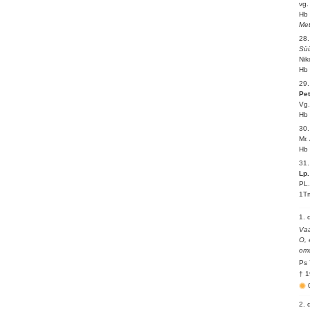
vg.
Hb 
Met
28
Süü
Nik
Hb 
29.
Pe
Vg.
Hb 
30
Mr.
Hb 
31
Lp.
PL.
1Tm
1. 
Vaa
O, 
oma
Ps 
† 1
2. 