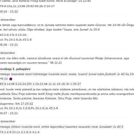
e valmis, sest Inimese Poeg tuleb tunnil, mil te ei arvagi!" Lk 12:40
79:9-10a,11,13;Mt 26:62-66;Sk 2:10-17
09.04
-
15.22
 detsember
le läheb vaja kannatlikkust, et te Jumala tahtmist täites saaksite kätte tõotuse. Hb 10:36 või Öelg
le, kel rahutu süda: Olge kindlad, ärge kartke! Vaata, teie Jumal! Js 35:4
42:2-6;1Ts 4:13-18;
ul: Ps 24:1-6;Js 45:1-8
09.06
-
15.21
 detsember
esti, ma ütlen teile, naisest sündinute seast ei ole tõusnud suuremat Ristija Johannesest, aga
kseim taevariigis on suurem temast." Mt 11:11
vendiaja 3. pühapäev
mistage Issandale teed
Valmistage Issanda teed; vaata, Issand Jumal tuleb jõuliselt! Js 40:3a,10
PR 10
85:9-14;Ml 3:23-24;2Pt 1:19-21;Mt 11:11-19 või Jh 1:35-37
and, kuule meie palveid ja too valgust meie südame pimedusse, et me näeksime takistusi, mis tul
valdada Sinu Poja tulemise teelt! Kingi meile jõudu meeleparanduseks ja anna usku evangeelium
tustesse. Seda palume Jeesuse Kristuse, Sinu Poja, meie Issanda läbi.
alugemine: Srk 17:25-32
ul: Ps 24:1-6;Js 1:2-9;Ps 24:1-6;Js 45:1-8
09.07
-
15.21
 detsember
mistage kõrbes Issanda teed, tehke lagendikul maantee tasaseks meie Jumalale! Js 40:3
74:1-2,9-21;Lk 3:1-6;Jr 4:1-4