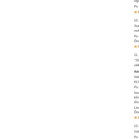
olg
Ps 
10.
Tei
nei
Ps 
Õht
11.
"Tõ
väi
Ad
Val
KL
Ps 
Iss
kõr
tõo
Lis
Õht
12.
Val
Ps 