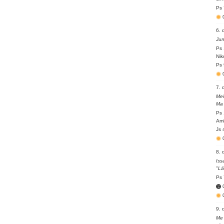
Ps 
6. 
Jum
Ps 
Nik
Ps 
7. 
Mei
Ma 
Ps 
Amb
Js 
8. 
Iss
"Lä
Ps 
9. 
Me 