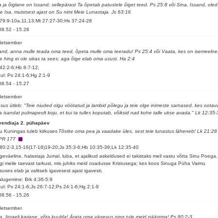
 ja õiglane on Issand; sellepärast Ta õpetab patustele õiget teed. Ps 25:8 või Sina, Issand, oled
e Isa, muistsest ajast on Su nimi Meie Lunastaja. Js 63:16
79:9-10a,11,13;Mt 27:27-30;Hs 37:24-28
08.52
-
15.28
detsember
and, anna mulle teada oma teed, õpeta mulle oma teeradu! Ps 25:4 või Vaata, kes on isemeelne
le hing ei ole siiras ta sees; aga õige elab oma usust. Ha 2:4
42:2-6;Hb 8:7-12;
ul: Ps 24:1-6;Hg 2:1-9
08.54
-
15.27
detsember
sus ütleb: "Teie niuded olgu vöötatud ja lambid põlegu ja teie olge inimeste sarnased, kes ootav
 isandat pulmapeolt koju, et kui ta tulles koputab, võiksid nad kohe talle ukse avada." Lk 12:35-
vendiaja 2. pühapäev
u Kuningas tuleb kirkuses
Tõstke oma pea ja vaadake üles, sest teie lunastus läheneb! Lk 21:28
PR 177
80:2-3,15-16(17-18)19-20;Js 35:3-6;Hb 10:35-39;Lk 12:35-40
geväeline, halastaja Jumal, luba, et ajalikud askeldused ei takistaks meil vastu võtta Sinu Poega.
gi meile taevast tarkust, mis juhiks meid osadusse Kristusega; kes koos Sinuga Püha Vaimu
suses elab ja valitseb igavesest ajast igavesti.
alugemine: Brk 4:36-5:9
ul: Ps 24:1-6;Js 26:7-12;Ps 24:1-6;Hg 2:1-9
08.56
-
15.26
detsember
a, Iisraeli karjane, võta kuulda! Ärata oma vägevus ning tule meid päästma! Ps 80:2-3