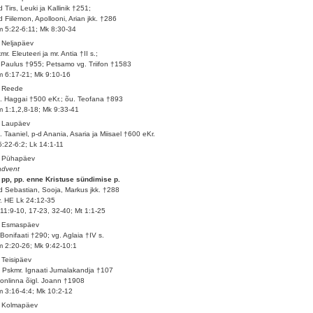
d Tirs, Leuki ja Kallinik †251;
d Fiilemon, Apollooni, Arian jkk. †286
 5:22-6:11; Mk 8:30-34
 Neljapäev
mr. Eleuteeri ja mr. Antia †II s.;
 Paulus †955; Petsamo vg. Triifon †1583
 6:17-21; Mk 9:10-16
. Reede
. Haggai †500 eKr.; õu. Teofana †893
 1:1,2,8-18; Mk 9:33-41
. Laupäev
. Taaniel, p-d Anania, Asaria ja Miisael †600 eKr.
5:22-6:2; Lk 14:1-11
. Pühapäev
advent
 pp, pp. enne Kristuse sündimise p.
d Sebastian, Sooja, Markus jkk. †288
v. HE Lk 24:12-35
11:9-10, 17-23, 32-40; Mt 1:1-25
. Esmaspäev
 Bonifaati †290; vg. Aglaia †IV s.
 2:20-26; Mk 9:42-10:1
 Teisipäev
 Pskmr. Ignaati Jumalakandja †107
onlinna õigl. Joann †1908
 3:16-4:4; Mk 10:2-12
. Kolmapäev