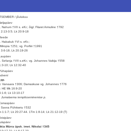
TSEMBER / jõulukuu
Neljapäev
. Nahum †VII s. eKr.; õigl. Filaret Armuline †792
 2:13-3:5; Lk 20:9-18
 Reede
. Habakuk †VI s. eKr.;
 Miropia †251; vg. Porfiiri †1991
 3:6-18; Lk 20:19-26
Laupäev
. Sefanja †VII s.eKr.; vg. Johannes Vaikija †558
1:3-10; Lk 12:32-40
 Pühapäev
advent
 pp.
. Varvaara †306; Damaskuse vg. Johannes †776
v. HE Mk 16:9-20
4:1-6; Lk 13:10-17
. Jumalaema templisseminemise p.
 Esmaspäev
 Savva Pühitsetu †532
 1:1-7; Lk 20:27-44. 1Tm 1:8-14; Lk 21:12-19 (T)
Teisipäev
ulapäev
kia Mürra üpsk. imet. Nikolai †345
13:17-21; Lk 6:17-23