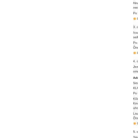
Hea
mei
Ps 
3. 
Iss
sel
Ps 
Õht
4. 
Jee
oma
Ad
Sin
KL
Ps 
Kõi
Kin
üht
Lis
Õht
5. 
Sin