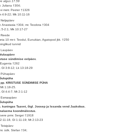
ve algus 17.59
. Juliana †304;
evi metr. Peeter †1326
 4:9-22; Mk 10:11-16
 Neljapäev
. Anastasia †304; mr. Teodota †304
1:5-2:1; Mk 10:17-27
. Reede
eta 10 mr-t: Teodul, Eunukian, Agatopod jkk. †250
inglikud tunnid
. Laupäev
ululaupäev
stuse sündimise eelpäev.
 Eugenia †262
 Gl 3:8-12; Lk 13:18-29
. Pühapäev
jõulupüha
. pp. KRISTUSE SÜNDIMISE PÜHA
Mt 1:18-25.
 Gl 4:4-7; Mt 2:1-12
. Esmaspäev
jõulupüha
. kuningas Taavet, õigl. Joosep ja Issanda vend Jaakobus.
malaema koondmälestus.
vere prmr. Sergei †1918
2:11-18, Gl 1:11-19; Mt 2:13-23
 Teisipäev
mr. üdk. Stefan †34;