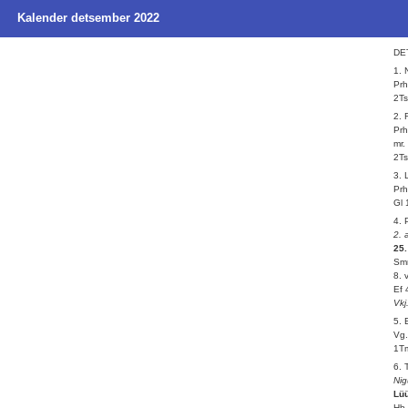
Kalender detsember 2022
DE
1. 
Prh
2Ts
2.
Prh
mr.
2Ts
3. 
Prh
Gl 
4.
2. 
25.
Smr
8. 
Ef 
Vkj
5.
Vg.
1Tm
6. 
Nig
Lüü
Hb 