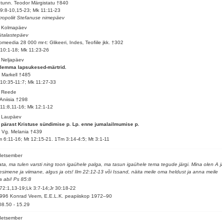
 tunn. Teodor Märgistatu †840
9:8-10,15-23; Mk 11:11-23
ropoliit Stefanuse nimepäev
. Kolmapäev
talastepäev
omeedia 28 000 mr-t: Glikeeri, Indes, Teofiile jkk. †302
10:1-18; Mk 11:23-26
 Neljapäev
tlemma lapsukesed-märtrid.
 Markell †485
10:35-11:7; Mk 11:27-33
. Reede
 Aniisia †298
11:8,11-16; Mk 12:1-12
. Laupäev
 pärast Kristuse sündimise p. Lp. enne jumalailmumise p.
 Vg. Melania †439
 6:11-16; Mt 12:15-21. 1Tm 3:14-4:5; Mt 3:1-11
detsember
ta, ma tulen varsti ning toon igaühele palga, ma tasun igaühele tema tegude järgi. Mina olen A j
esimene ja viimane, algus ja ots! Ilm 22:12-13 või Issand, näita meile oma heldust ja anna meile
 abi! Ps 85:8
72:1,13-19;Lk 3:7-14;Jr 30:18-22
996 Konrad Veem, E.E.L.K. peapiiskop 1972–90
08.50
-
15.29
detsember