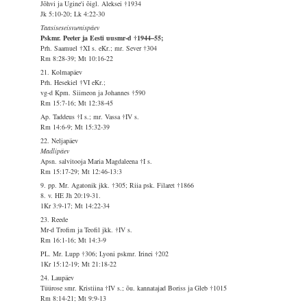
Jõhvi ja Ugine'i õigl. Aleksei †1934
Jk 5:10-20; Lk 4:22-30
Taasiseseisvumispäev
Pskmr. Peeter ja Eesti uusmr-d †1944–55;
Prh. Saamuel †XI s. eKr.; mr. Sever †304
Rm 8:28-39; Mt 10:16-22
21. Kolmapäev
Prh. Hesekiel †VI eKr.;
vg-d Kpm. Siimeon ja Johannes †590
Rm 15:7-16; Mt 12:38-45
Ap. Taddeus †I s.; mr. Vassa †IV s.
Rm 14:6-9; Mt 15:32-39
22. Neljapäev
Madlipäev
Apsn. salvitooja Maria Magdaleena †I s.
Rm 15:17-29; Mt 12:46-13:3
9. pp. Mr. Agatonik jkk. †305; Riia psk. Filaret †1866
8. v. HE Jh 20:19-31.
1Kr 3:9-17; Mt 14:22-34
23. Reede
Mr-d Trofim ja Teofil jkk. †IV s.
Rm 16:1-16; Mt 14:3-9
PL. Mr. Lupp †306; Lyoni pskmr. Irinei †202
1Kr 15:12-19; Mt 21:18-22
24. Laupäev
Tüürose smr. Kristiina †IV s.; õu. kannatajad Boriss ja Gleb †1015
Rm 8:14-21; Mt 9:9-13