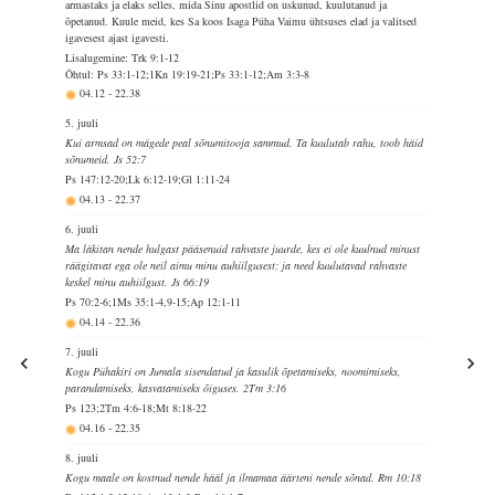
armastaks ja elaks selles, mida Sinu apostlid on uskunud, kuulutanud ja
õpetanud. Kuule meid, kes Sa koos Isaga Püha Vaimu ühtsuses elad ja valitsed
igavesest ajast igavesti.
Lisalugemine: Trk 9:1-12
Õhtul: Ps 33:1-12;1Kn 19:19-21;Ps 33:1-12;Am 3:3-8
04.12
-
22.38
5. juuli
Kui armsad on mägede peal sõnumitooja sammud. Ta kuulutab rahu, toob häid
sõnumeid. Js 52:7
Ps 147:12-20;Lk 6:12-19;Gl 1:11-24
04.13
-
22.37
6. juuli
Ma läkitan nende hulgast pääsenuid rahvaste juurde, kes ei ole kuulnud minust
räägitavat ega ole neil aimu minu auhiilgusest; ja need kuulutavad rahvaste
keskel minu auhiilgust. Js 66:19
Ps 70:2-6;1Ms 35:1-4,9-15;Ap 12:1-11
04.14
-
22.36
7. juuli
Kogu Pühakiri on Jumala sisendatud ja kasulik õpetamiseks, noomimiseks,
parandamiseks, kasvatamiseks õiguses. 2Tm 3:16
Ps 123;2Tm 4:6-18;Mt 8:18-22
04.16
-
22.35
8. juuli
Kogu maale on kostnud nende hääl ja ilmamaa äärteni nende sõnad. Rm 10:18