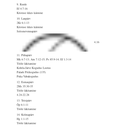
9. Reede
Ef 4:7-16
Kristuse ikkes käimine
10. Laupäev
2Kr 6:1-13
Kristuse ikkes käimine
Seitsmevennapäev
4.16
11. Pühapäev
Mk 6:7-13; Am 7:12-15; Ps 85:9-14; Ef 1:3-14
Tööle läkitamine
Kohtla-Järve Kogudus Lootus
Palade Priikogudus (135)
Puka Vabakogudus
12. Esmaspäev
2Ms 35:30-35
Tööle läkitamine
4.24-22.28
13. Teisipäev
Õp 6:1-11
Tööle läkitamine
14. Kolmapäev
Hg 1:1-15
Tööle läkitamine