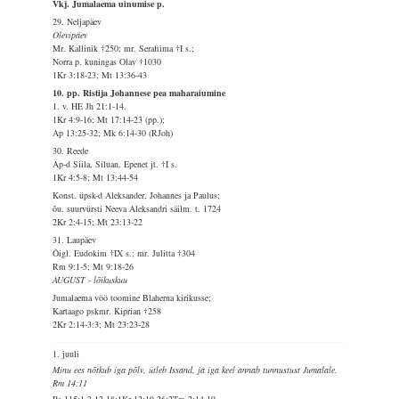
Vkj. Jumalaema uinumise p.
29. Neljapäev
Olevipäev
Mr. Kallinik †250; mr. Serafiima †I s.;
Norra p. kuningas Olav †1030
1Kr 3:18-23; Mt 13:36-43
10. pp. Ristija Johannese pea maharaiumine
1. v. HE Jh 21:1-14.
1Kr 4:9-16; Mt 17:14-23 (pp.);
Ap 13:25-32; Mk 6:14-30 (RJoh)
30. Reede
Ap-d Siila, Siluan, Epenet jt. †I s.
1Kr 4:5-8; Mt 13:44-54
Konst. üpsk-d Aleksander, Johannes ja Paulus;
õu. suurvürsti Neeva Aleksandri säilm. t. 1724
2Kr 2:4-15; Mt 23:13-22
31. Laupäev
Õigl. Eudokim †IX s.; mr. Julitta †304
Rm 9:1-5; Mt 9:18-26
AUGUST - lõikuskuu
Jumalaema vöö toomine Blaherna kirikusse;
Kartaago pskmr. Kiprian †258
2Kr 2:14-3:3; Mt 23:23-28
1. juuli
Minu ees nõtkub iga põlv, ütleb Issand, ja iga keel annab tunnustust Jumalale.
Rm 14:11