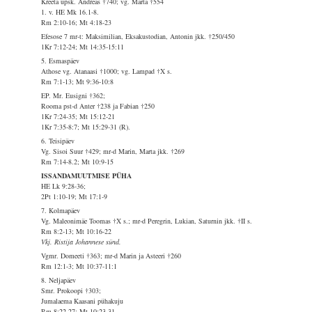
Kreeta üpsk. Andreas †740; vg. Marta †554
1. v. HE Mk 16.1-8.
Rm 2:10-16; Mt 4:18-23
Efesose 7 mr-t: Maksimilian, Eksakustodian, Antonin jkk. †250/450
1Kr 7:12-24; Mt 14:35-15:11
5. Esmaspäev
Athose vg. Atanaasi †1000; vg. Lampad †X s.
Rm 7:1-13; Mt 9:36-10:8
EP. Mr. Eusigni †362;
Rooma pst-d Anter †238 ja Fabian †250
1Kr 7:24-35; Mt 15:12-21
1Kr 7:35-8:7; Mt 15:29-31 (R).
6. Teisipäev
Vg. Sisoi Suur †429; mr-d Marin, Marta jkk. †269
Rm 7:14-8.2; Mt 10:9-15
ISSANDAMUUTMISE PÜHA
HE Lk 9:28-36;
2Pt 1:10-19; Mt 17:1-9
7. Kolmapäev
Vg. Maleonimäe Toomas †X s.; mr-d Peregrin, Lukian, Saturnin jkk. †II s.
Rm 8:2-13; Mt 10:16-22
Vkj. Ristija Johannese sünd.
Vgmr. Domeeti †363; mr-d Marin ja Asteeri †260
Rm 12:1-3; Mt 10:37-11:1
8. Neljapäev
Smr. Prokoopi †303;
Jumalaema Kaasani pühakuju
Rm 8:22-27; Mt 10:23-31