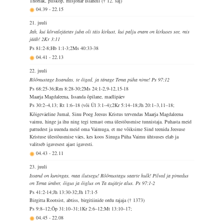
Thorlak, piiskop, misjonär Islandil († 12. saj)
04.39
-
22.15
21. juuli
Jah, kui kõrvalejäetav juba oli täis kirkust, kui palju enam on kirkuses see, mis
jääb! 2Kr 3:11
Ps 81:2-8;Hb 1:1-3;2Ms 40:33-38
04.41
-
22.13
22. juuli
Rõõmustage Issandas, te õiged, ja tänage Tema püha nime! Ps 97:12
Ps 68:25-36;Rm 8:28-30;2Ms 24:1-2,9-12,15-18
Maarja Magdaleena, Issanda õpilane, madlipäev
Ps 30:2–4,13; Rt 1:6–18 (või Ül 3:1–4);2Kr 5:14–18;Jh 20:1–3,11–18;
Kõigeväeline Jumal, Sinu Poeg Jeesus Kristus tervendas Maarja Magdaleena
vaimu, hinge ja ihu ning tegi temast oma ülestõusmise tunnistaja. Puhasta meid
pattudest ja uuenda meid oma Vaimuga, et me võiksime Sind teenida Jeesuse
Kristuse ülestõusmise väes, kes koos Sinuga Püha Vaimu ühtsuses elab ja
valitseb igavesest ajast igavesti.
04.43
-
22.11
23. juuli
Issand on kuningas, maa ilutsegu! Rõõmustagu saarte hulk! Pilved ja pimedus
on Tema ümber, õigus ja õiglus on Ta aujärje alus. Ps 97:1-2
Ps 41:2-14;Jh 13:30-32;Jh 17:1-5
Birgitta Rootsist, abtiss, birgitiinide ordu rajaja († 1373)
Ps 9:8–12;Õp 31:10–31;1Kr 2:6–12;Mt 13:10–17;
04.45
-
22.08