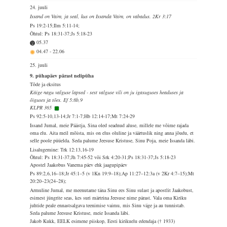
24. juuli
Issand on Vaim, ja seal, kus on Issanda Vaim, on vabadus. 2Kr 3:17
Ps 19:2-15;Ilm 5:11-14;
Õhtul: Ps 18:31-37;Js 5:18-23
05.37
04.47
-
22.06
25. juuli
9. pühapäev pärast nelipüha
Tõde ja eksitus
Käige nagu valguse lapsed - sest valguse vili on ju igasuguses headuses ja
õiguses ja tões. Ef 5:8b,9
KLPR 365
Ps 92:5-10,13-14;Jr 7:1-7;Hb 12:14-17;Mt 7:24-29
Issand Jumal, meie Päästja, Sina oled seadnud aluse, millele me võime rajada
oma elu. Aita meil mõista, mis on elus oluline ja väärtuslik ning anna jõudu, et
selle poole püüelda. Seda palume Jeesuse Kristuse, Sinu Poja, meie Issanda läbi.
Lisalugemine: Trk 12:13,16-19
Õhtul: Ps 18:31-37;Jh 7:45-52 või Srk 4:20-31;Ps 18:31-37;Js 5:18-23
Apostel Jaakobus Vanema päev ehk jaagupipäev
Ps 89:2,6,16–18;Jr 45:1–5 (v 1Kn 19:9–18);Ap 11:27–12:3a (v 2Kr 4:7–15);Mt
20:20–23(24–28);
Armuline Jumal, me meenutame täna Sinu ees Sinu sulast ja apostlit Jaakobust,
esimest jüngrite seas, kes suri märtrina Jeesuse nime pärast. Vala oma Kiriku
juhtide peale ennastsalgava teenimise vaimu, mis Sinu väge ja au tunnistab.
Seda palume Jeesuse Kristuse, meie Issanda läbi.
Jakob Kukk, EELK esimene piiskop, Eesti kirikuelu edendaja († 1933)