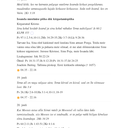
Meid kõiki, kes me katmata palgega vaatleme Issanda kirkust peegeldumas,
muudetakse samasuguseks kujuks kirkusest kirkusesse. Seda teeb Issand, kes on
Vaim. 2Kr 3:18
Issanda muutmise püha ehk kirgastamispüha
Kirgastatud Kristus
Sinu kohal koidab Issand ja sinu kohal nähakse Tema auhiilgust! Js 60:2
KLPR 355
Ps 97:1-2,5-6,10-11;2Ms 34:29-35;2Kr 3:7-18;Lk 9:28-36
Taevane Isa, Sina oled käskinud meil kuulata Sinu armast Poega. Toida meie
vaimu oma sõna läbi ja puhasta meie silmad, et me alati rõõmustaksime Sinu
kirkuse nägemisest. Jeesuse Kristuse, Sinu Poja, meie Issanda läbi.
Lisalugemine: Srk 50:22-24
Õhtul: Ps 18:31-37;Jh 8:12-20;Ps 18:31-37;Jd 24-25
Joachim Jhering, Tallinna piiskop, Eesti kirikuelu edendaja († 1657)
04.35
-
22.18
19. juuli
Tema all on nagu valguse sära, Tema kõrval on kiired, seal on Ta võimsuse
loor. Ha 3:4
Ps 26;1Kr 2:6-10;Ha 3:1-4,10-11,18-19
04.37
-
22.16
20. juuli
Kui Mooses astus alla Siinai mäelt ja Moosesel oli tulles käes kaks
tunnistuslauda, siis Mooses ise ei teadnudki, et ta palge nahk hiilgas kõneluse
tõttu Issandaga. 2Ms 34:29
Ps 64:2-11;Jh 1:43-51;2Kr 4:1-6