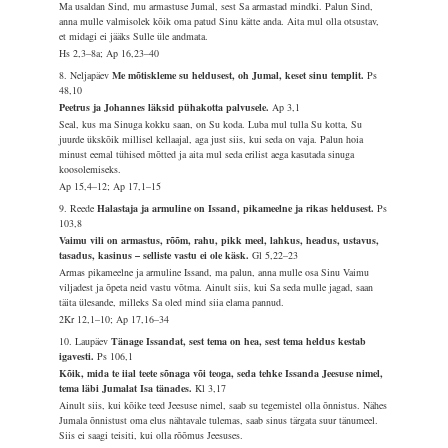
Ma usaldan Sind, mu armastuse Jumal, sest Sa armastad mindki. Palun Sind,
anna mulle valmisolek kõik oma patud Sinu kätte anda. Aita mul olla otsustav,
et midagi ei jääks Sulle üle andmata.
Hs 2,3–8a; Ap 16,23–40
8. Neljapäev
Me mõtiskleme su heldusest, oh Jumal, keset sinu templit.
Ps
48,10
Peetrus ja Johannes läksid pühakotta palvusele.
Ap 3,1
Seal, kus ma Sinuga kokku saan, on Su koda. Luba mul tulla Su kotta, Su
juurde ükskõik millisel kellaajal, aga just siis, kui seda on vaja. Palun hoia
minust eemal tühised mõtted ja aita mul seda erilist aega kasutada sinuga
koosolemiseks.
Ap 15,4–12; Ap 17,1–15
9. Reede
Halastaja ja armuline on Issand, pikameelne ja rikas heldusest.
Ps
103,8
Vaimu vili on armastus, rõõm, rahu, pikk meel, lahkus, headus, ustavus,
tasadus, kasinus – selliste vastu ei ole käsk.
Gl 5,22–23
Armas pikameelne ja armuline Issand, ma palun, anna mulle osa Sinu Vaimu
viljadest ja õpeta neid vastu võtma. Ainult siis, kui Sa seda mulle jagad, saan
täita ülesande, milleks Sa oled mind siia elama pannud.
2Kr 12,1–10; Ap 17,16–34
10. Laupäev
Tänage Issandat, sest tema on hea, sest tema heldus kestab
igavesti.
Ps 106,1
Kõik, mida te iial teete sõnaga või teoga, seda tehke Issanda Jeesuse nimel,
tema läbi Jumalat Isa tänades.
Kl 3,17
Ainult siis, kui kõike teed Jeesuse nimel, saab su tegemistel olla õnnistus. Nähes
Jumala õnnistust oma elus nähtavale tulemas, saab sinus tärgata suur tänumeel.
Siis ei saagi teisiti, kui olla rõõmus Jeesuses.