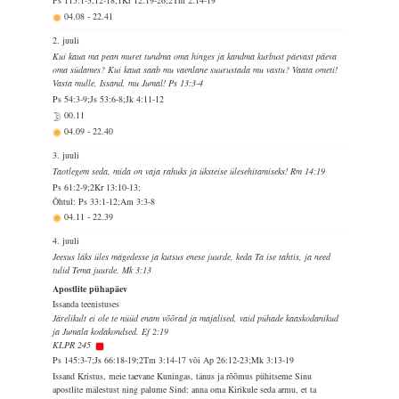
Ps 115:1-3,12-18;1Kr 12:19-26;2Tm 2:14-19
04.08
-
22.41
2. juuli
Kui kaua ma pean muret tundma oma hinges ja kandma kurbust päevast päeva
oma südames? Kui kaua saab mu vaenlane suurustada mu vastu? Vaata ometi!
Vasta mulle, Issand, mu Jumal! Ps 13:3-4
Ps 54:3-9;Js 53:6-8;Jk 4:11-12
00.11
04.09
-
22.40
3. juuli
Taotlegem seda, mida on vaja rahuks ja üksteise ülesehitamiseks! Rm 14:19
Ps 61:2-9;2Kr 13:10-13;
Õhtul: Ps 33:1-12;Am 3:3-8
04.11
-
22.39
4. juuli
Jeesus läks üles mägedesse ja kutsus enese juurde, keda Ta ise tahtis, ja need
tulid Tema juurde. Mk 3:13
Apostlite pühapäev
Issanda teenistuses
Järelikult ei ole te nüüd enam võõrad ja majalised, vaid pühade kaaskodanikud
ja Jumala kodakondsed. Ef 2:19
KLPR 245
Ps 145:3-7;Js 66:18-19;2Tm 3:14-17 või Ap 26:12-23;Mk 3:13-19
Issand Kristus, meie taevane Kuningas, tänus ja rõõmus pühitseme Sinu
apostlite mälestust ning palume Sind: anna oma Kirikule seda armu, et ta