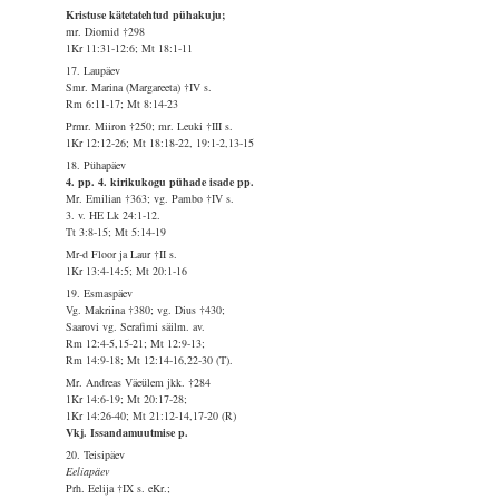
Kristuse kätetatehtud pühakuju;
mr. Diomid †298
1Kr 11:31-12:6; Mt 18:1-11
17. Laupäev
Smr. Marina (Margareeta) †IV s.
Rm 6:11-17; Mt 8:14-23
Prmr. Miiron †250; mr. Leuki †III s.
1Kr 12:12-26; Mt 18:18-22, 19:1-2,13-15
18. Pühapäev
4. pp. 4. kirikukogu pühade isade pp.
Mr. Emilian †363; vg. Pambo †IV s.
3. v. HE Lk 24:1-12.
Tt 3:8-15; Mt 5:14-19
Mr-d Floor ja Laur †II s.
1Kr 13:4-14:5; Mt 20:1-16
19. Esmaspäev
Vg. Makriina †380; vg. Dius †430;
Saarovi vg. Serafimi säilm. av.
Rm 12:4-5,15-21; Mt 12:9-13;
Rm 14:9-18; Mt 12:14-16,22-30 (T).
Mr. Andreas Väeülem jkk. †284
1Kr 14:6-19; Mt 20:17-28;
1Kr 14:26-40; Mt 21:12-14,17-20 (R)
Vkj. Issandamuutmise p.
20. Teisipäev
Eeliapäev
Prh. Eelija †IX s. eKr.;