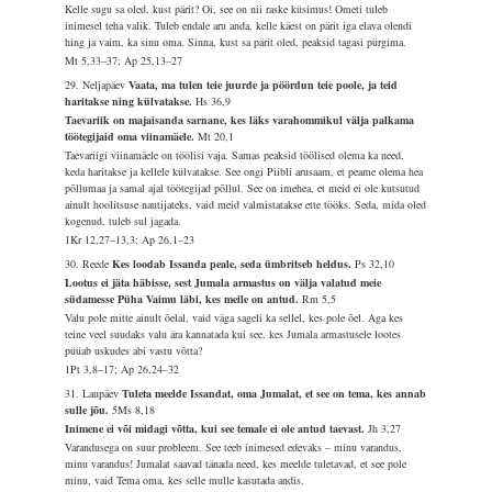
Kelle sugu sa oled, kust pärit? Oi, see on nii raske küsimus! Ometi tuleb
inimesel teha valik. Tuleb endale aru anda, kelle käest on pärit iga elava olendi
hing ja vaim, ka sinu oma. Sinna, kust sa pärit oled, peaksid tagasi pürgima.
Mt 5,33–37; Ap 25,13–27
29. Neljapäev
Vaata, ma tulen teie juurde ja pöördun teie poole, ja teid
haritakse ning külvatakse.
Hs 36,9
Taevariik on majaisanda sarnane, kes läks varahommikul välja palkama
töötegijaid oma viinamäele.
Mt 20,1
Taevariigi viinamäele on töölisi vaja. Samas peaksid töölised olema ka need,
keda haritakse ja kellele külvatakse. See ongi Piibli arusaam, et peame olema hea
põllumaa ja samal ajal töötegijad põllul. See on imehea, et meid ei ole kutsutud
ainult hoolitsuse nautijateks, vaid meid valmistatakse ette tööks. Seda, mida oled
kogenud, tuleb sul jagada.
1Kr 12,27–13,3; Ap 26,1–23
30. Reede
Kes loodab Issanda peale, seda ümbritseb heldus.
Ps 32,10
Lootus ei jäta häbisse, sest Jumala armastus on välja valatud meie
südamesse Püha Vaimu läbi, kes meile on antud.
Rm 5,5
Valu pole mitte ainult õelal, vaid väga sageli ka sellel, kes pole õel. Aga kes
teine veel suudaks valu ära kannatada kui see, kes Jumala armastusele lootes
püüab uskudes abi vastu võtta?
1Pt 3,8–17; Ap 26,24–32
31. Laupäev
Tuleta meelde Issandat, oma Jumalat, et see on tema, kes annab
sulle jõu.
5Ms 8,18
Inimene ei või midagi võtta, kui see temale ei ole antud taevast.
Jh 3,27
Varandusega on suur probleem. See teeb inimesed edevaks – minu varandus,
minu varandus! Jumalat saavad tänada need, kes meelde tuletavad, et see pole
minu, vaid Tema oma, kes selle mulle kasutada andis.