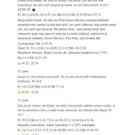
Nõnda ütleb Issand, kes sind on loonud: Ära karda, sest ma olen sind
lunastanud, ma olen sind nimepidi kutsunud, sa oled minu päralt! Js 43:1
KLPR 307
Ps 28:1-2,6-8;Jos 24:21-27 või 2Kn 6:8-23;Hb 12:25-29;Lk 6:27-31
Kõigeväeline Jumal, Sa oled oma Poja Jeesuse Kristuse sõnadega käskinud
armastada oma vaenlasi ja teha head neile, kes meid vihkavad, ning paluda nende
eest, kes meid taga kiusavad. Me palume Sind, vaata armuga kõigi meie
vihameeste peale ning anna nii neile kui ka meile usklikud, andestavad ja
armastavad südamed. Jeesuse Kristuse, Sinu Poja, meie Issanda läbi.
Lisalugemine: Srk 13:15-24
Õhtul: Ps 33:1-12;Jk 2:14-26;Ps 33:1-12;5Ms 10:12-19
Benedictus Nursiast, Monte Cassino abt, õhtumaise munkluse isa († 547)
Õp 2:1–9;Mt 19:27–29;
04.22
-
22.30
12. juuli
Issand on oma rahvale tugevuseks. Ta on oma võitud mehe võidusaamise
kindlustus. Ps 28:8
Ps 147:12-20;5Ms 6:20-25;Mt 7:7-12
04.24
-
22.28
13. juuli
Sinu poole, Issand, ma hüüan, mu kalju! Ära pöördu vaikides minust eemale, et
ma su vaitolemise tõttu ei saaks nende sarnaseks, kes lähevad alla hauda! Ps
28:1
Ps 70:2-6;2Kr 6:11-13; 7:2-4 või Tb 4:5-11,14-16;Lk 6:31-36
Margareta Antiookiast, märter Antiookias († u 307), maretapäev
Ps 116:1–4,7–9,15–17;Jr 11:18–20;2Kr 10:17–11:2;Mt 13:44–52;