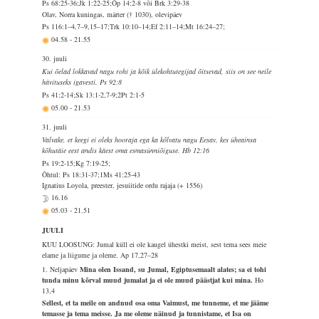
Ps 68:25-36;Jk 1:22-25;Õp 14:2-8 või Brk 3:29-38
Olav, Norra kuningas, märter († 1030), olevipäev
Ps 116:1–4,7–9,15–17;Trk 10:10–14;Ef 2:11–14;Mt 16:24–27;
04.58
-
21.55
30. juuli
Kui õelad lokkavad nagu rohi ja kõik ülekohtutegijad õitsevad, siis on see neile
hävituseks igavesti. Ps 92:8
Ps 41:2-14;Sk 13:1-2,7-9;2Pt 2:1-5
05.00
-
21.53
31. juuli
Valvake, et keegi ei oleks hooraja ega ka kõlvatu nagu Eesav, kes üheainsa
kõhutäie eest andis käest oma esmasünniõiguse. Hb 12:16
Ps 19:2-15;Kg 7:19-25;
Õhtul: Ps 18:31-37;1Ms 41:25-43
Ignatius Loyola, preester, jesuiitide ordu rajaja (+ 1556)
16.16
05.03
-
21.51
JUULI
KUU LOOSUNG: Jumal küll ei ole kaugel ühestki meist, sest tema sees meie
elame ja liigume ja oleme.
Ap 17,27–28
1. Neljapäev
Mina olen Issand, su Jumal, Egiptusemaalt alates; sa ei tohi
tunda minu kõrval muud jumalat ja ei ole muud päästjat kui mina.
Ho
13,4
Sellest, et ta meile on andnud osa oma Vaimust, me tunneme, et me jääme
temasse ja tema meisse. Ja me oleme näinud ja tunnistame, et Isa on