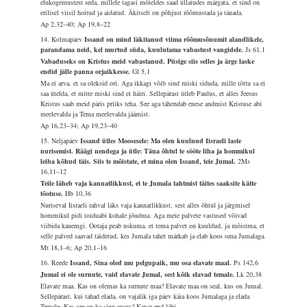
elukogemustest seda, millele tagasi mõteldes saad üllatudes märgata, et sind on
erilisel viisil hoitud ja aidatud. Äkitselt on põhjust rõõmustada ja tänada.
Ap 2,32–40; Ap 19,8–22
14. Kolmapäev
Issand on mind läkitanud viima rõõmusõnumit alandlikele,
parandama neid, kel murtud süda, kuulutama vabastust vangidele.
Js 61,1
Vabaduseks on Kristus meid vabastanud. Püsige siis selles ja ärge laske
endid jälle panna orjaikkesse.
Gl 5,1
Ma ei arva, et sa oleksid ori. Aga ikkagi võib sind miski siduda, mille tõttu sa ei
saa ütelda, et mitte miski sind ei häiri. Sellepärast ütleb Paulus, et alles Jeesus
Kristus saab meid päris priiks teha. See aga tähendab enese andmist Kristuse abi
meelevalda ja Tema meelevalda jäämist.
Ap 16,23–34; Ap 19,23–40
15. Neljapäev
Issand ütles Moosesele: Ma olen kuulnud Iisraeli laste
nurisemist. Räägi nendega ja ütle: Täna õhtul te sööte liha ja hommikul
leiba kõhud täis. Siis te mõistate, et mina olen Issand, teie Jumal.
2Ms
16,11–12
Teile läheb vaja kannatlikkust, et te Jumala tahtmist täites saaksite kätte
tõotuse.
Hb 10,36
Nuriseval Iisraeli rahval läks vaja kannatlikkust, sest alles õhtul ja järgmisel
hommikul pidi toiduabi kohale jõudma. Aga meie palvete vastused võivad
viibida kauemgi. Ootaja peab uskuma, et tema palvet on kuuldud, ja mõistma, et
selle palved saavad täidetud, kes Jumala tahet märkab ja elab koos oma Jumalaga.
Mt 18,1–6; Ap 20,1–16
16. Reede
Issand, Sina oled mu pelgupaik, mu osa elavate maal.
Ps 142,6
Jumal ei ole surnute, vaid elavate Jumal, sest kõik elavad temale.
Lk 20,38
Elavate maa. Kas on olemas ka surnute maa? Elavate maa on seal, kus on Jumal.
Sellepärast, kui tahad elada, on vajalik iga päev käia koos Jumalaga ja elada
Temale. Kas see on ka sinu otsus? Katsu end läbi.