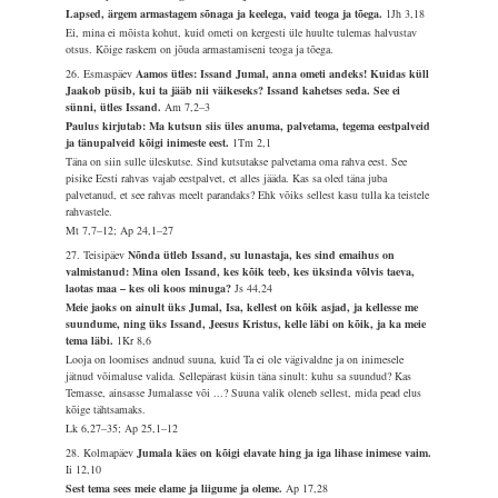
Lapsed, ärgem armastagem sõnaga ja keelega, vaid teoga ja tõega.
1Jh 3,18
Ei, mina ei mõista kohut, kuid ometi on kergesti üle huulte tulemas halvustav
otsus. Kõige raskem on jõuda armastamiseni teoga ja tõega.
26. Esmaspäev
Aamos ütles: Issand Jumal, anna ometi andeks! Kuidas küll
Jaakob püsib, kui ta jääb nii väikeseks? Issand kahetses seda. See ei
sünni, ütles Issand.
Am 7,2–3
Paulus kirjutab: Ma kutsun siis üles anuma, palvetama, tegema eestpalveid
ja tänupalveid kõigi inimeste eest.
1Tm 2,1
Täna on siin sulle üleskutse. Sind kutsutakse palvetama oma rahva eest. See
pisike Eesti rahvas vajab eestpalvet, et alles jääda. Kas sa oled täna juba
palvetanud, et see rahvas meelt parandaks? Ehk võiks sellest kasu tulla ka teistele
rahvastele.
Mt 7,7–12; Ap 24,1–27
27. Teisipäev
Nõnda ütleb Issand, su lunastaja, kes sind emaihus on
valmistanud: Mina olen Issand, kes kõik teeb, kes üksinda võlvis taeva,
laotas maa – kes oli koos minuga?
Js 44,24
Meie jaoks on ainult üks Jumal, Isa, kellest on kõik asjad, ja kellesse me
suundume, ning üks Issand, Jeesus Kristus, kelle läbi on kõik, ja ka meie
tema läbi.
1Kr 8,6
Looja on loomises andnud suuna, kuid Ta ei ole vägivaldne ja on inimesele
jätnud võimaluse valida. Sellepärast küsin täna sinult: kuhu sa suundud? Kas
Temasse, ainsasse Jumalasse või ...? Suuna valik oleneb sellest, mida pead elus
kõige tähtsamaks.
Lk 6,27–35; Ap 25,1–12
28. Kolmapäev
Jumala käes on kõigi elavate hing ja iga lihase inimese vaim.
Ii 12,10
Sest tema sees meie elame ja liigume ja oleme.
Ap 17,28