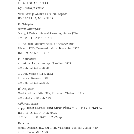
Rm 9:18-33; Mt 11:2-15
Vkj. Peetrus ja Paulus
Mr-d Footi ja Anikita †305; mr. Kapiton
1Kr 10:28-11:7; Mt 16:24-28
13. Teisipäev
Mareta-karusepäev
Peaingel Kaabriel; Savva kloostri vg. Stefan †794
Rm 10:11-11:2; Mt 11:16-20
PL. Vg. tunn Maksimi säilm. t.; Voroneži psk.
Tihhon †1783; Petrogradi pskmr. Benjamin †1922
1Kr 11:8-22; Mt 17:10-18
14. Kolmapäev
Ap. Akila †I s.; Athose vg. Nikodim †1809
Rm 11:2-12; Mt 11:20-26
EP. Prh. Miika †VIII s. eKr.;
Kiievi vg. Teodoosi †1091
Rm 13:1-10; Mt 12:30-37
15. Neljapäev
Mr-d Kiirik ja Julitta †305; Kiievi õu. Vladimir †1015
Rm 11:13-24; Mt 11:27-30
Rukkimaarjapäev
8. pp. JUMALAEMA UINUMISE PÜHA 7. v. HE Lk 1:39-49,56.
1Kr 1:10-18; Mt 14:14-22 (pp.).
Fl 2:5-11; Lk 10:38-42; 11:27-28 (p.)
16. Reede
Pskmr. Atinogen jkk. †311; mr. Valentiina †308; mr. Juulia †440
Rm 11:25-36; Mt 12:1-8