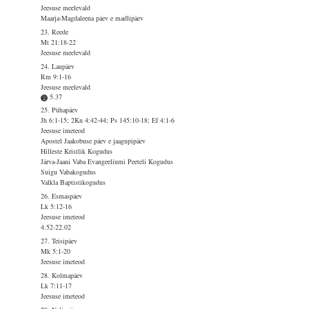
Jeesuse meelevald
Maarja-Magdaleena päev e madlipäev
23. Reede
Mt 21:18-22
Jeesuse meelevald
24. Laupäev
Rm 9:1-16
Jeesuse meelevald
5.37
25. Pühapäev
Jh 6:1-15; 2Kn 4:42-44; Ps 145:10-18; Ef 4:1-6
Jeesuse imeteod
Apostel Jaakobuse päev e jaagupipäev
Hilleste Kristlik Kogudus
Järva-Jaani Vaba Evangeeliumi Peeteli Kogudus
Suigu Vabakogudus
Valkla Baptistikogudus
26. Esmaspäev
Lk 5:12-16
Jeesuse imeteod
4.52-22.02
27. Teisipäev
Mk 5:1-20
Jeesuse imeteod
28. Kolmapäev
Lk 7:11-17
Jeesuse imeteod