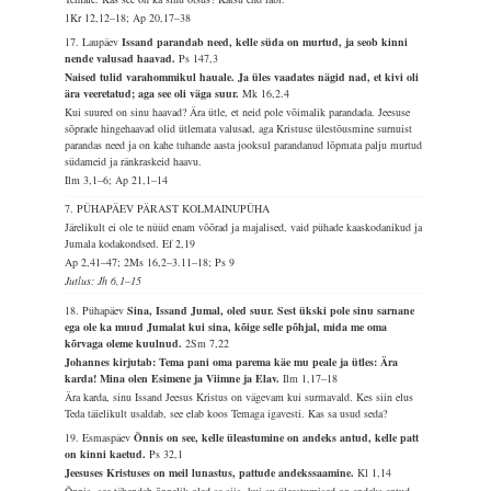
1Kr 12,12–18; Ap 20,17–38
17. Laupäev
Issand parandab need, kelle süda on murtud, ja seob kinni
nende valusad haavad.
Ps 147,3
Naised tulid varahommikul hauale. Ja üles vaadates nägid nad, et kivi oli
ära veeretatud; aga see oli väga suur.
Mk 16,2.4
Kui suured on sinu haavad? Ära ütle, et neid pole võimalik parandada. Jeesuse
sõprade hingehaavad olid ütlemata valusad, aga Kristuse ülestõusmine surnuist
parandas need ja on kahe tuhande aasta jooksul parandanud lõpmata palju murtud
südameid ja ränkraskeid haavu.
Ilm 3,1–6; Ap 21,1–14
7. PÜHAPÄEV PÄRAST KOLMAINUPÜHA
Järelikult ei ole te nüüd enam võõrad ja majalised, vaid pühade kaaskodanikud ja
Jumala kodakondsed.
Ef 2,19
Ap 2,41–47; 2Ms 16,2–3.11–18; Ps 9
Jutlus: Jh 6,1–15
18. Pühapäev
Sina, Issand Jumal, oled suur. Sest ükski pole sinu sarnane
ega ole ka muud Jumalat kui sina, kõige selle põhjal, mida me oma
kõrvaga oleme kuulnud.
2Sm 7,22
Johannes kirjutab: Tema pani oma parema käe mu peale ja ütles: Ära
karda! Mina olen Esimene ja Viimne ja Elav.
Ilm 1,17–18
Ära karda, sinu Issand Jeesus Kristus on vägevam kui surmavald. Kes siin elus
Teda täielikult usaldab, see elab koos Temaga igavesti. Kas sa usud seda?
19. Esmaspäev
Õnnis on see, kelle üleastumine on andeks antud, kelle patt
on kinni kaetud.
Ps 32,1
Jeesuses Kristuses on meil lunastus, pattude andekssaamine.
Kl 1,14