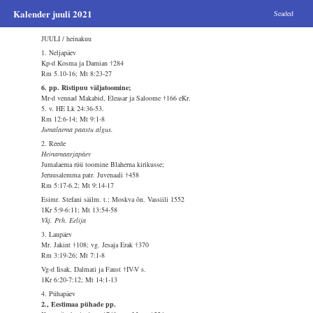
Kalender juuli 2021
Seaded
JUULI / heinakuu
1. Neljapäev
Kp-d Kosma ja Damian †284
Rm 5.10-16; Mt 8:23-27
6. pp. Ristipuu väljatoomine;
Mr-d vennad Makabid, Eleasar ja Saloome †166 eKr.
5. v. HE Lk 24:36-53.
Rm 12:6-14; Mt 9:1-8
Jumalaema paastu algus.
2. Reede
Heinamaarjapäev
Jumalaema rüü toomine Blaherna kirikusse;
Jeruusalemma patr. Juvenaali †458
Rm 5:17-6.2; Mt 9:14-17
Esimr. Stefani säilm. t.; Moskva õn. Vassiili 1552
1Kr 5:9-6:11; Mt 13:54-58
Vkj. Prh. Eelija
3. Laupäev
Mr. Jakint †108; vg. Jesaja Erak †370
Rm 3:19-26; Mt 7:1-8
Vg-d Iisak, Dalmati ja Faust †IV-V s.
1Kr 6:20-7:12; Mt 14:1-13
4. Pühapäev
2., Eestimaa pühade pp.