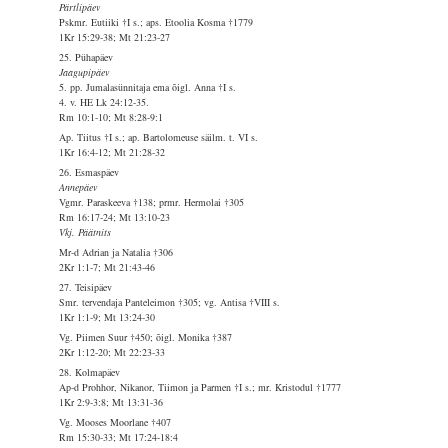
Pärtlipäev
Pskmr. Eutiiki †I s.; aps. Etoolia Kosma †1779
1Kr 15:29-38; Mt 21:23-27
25. Pühapäev
Jaagupipäev
5. pp. Jumalasünnitaja ema õigl. Anna †I s.
4. v. HE Lk 24:12-35.
Rm 10:1-10; Mt 8:28-9:1
Ap. Tiitus †I s.; ap. Bartolomeuse säilm. t. VI s.
1Kr 16:4-12; Mt 21:28-32
26. Esmaspäev
Annepäev
Vgmr. Paraskeeva †138; prmr. Hermolai †305
Rm 16:17-24; Mt 13:10-23
Vkj. Päätnits
Mr-d Adrian ja Natalia †306
2Kr 1:1-7; Mt 21:43-46
27. Teisipäev
Smr. tervendaja Panteleimon †305; vg. Antisa †VIII s.
1Kr 1:1-9; Mt 13:24-30
Vg. Piimen Suur †450; õigl. Monika †387
2Kr 1:12-20; Mt 22:23-33
28. Kolmapäev
Ap-d Prohhor, Nikanor, Tiimon ja Parmen †I s.; mr. Kristodul †1777
1Kr 2:9-3:8; Mt 13:31-36
Vg. Mooses Moorlane †407
Rm 15:30-33; Mt 17:24-18:4