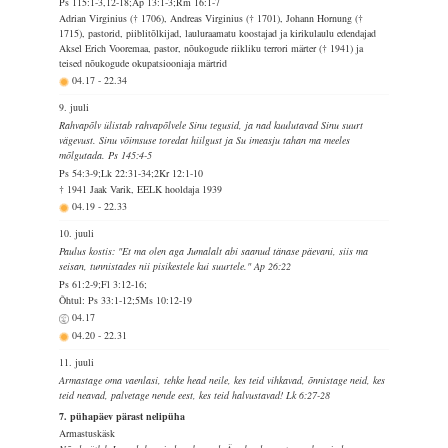
Ps 115:1-3,12-18;Ap 13:1-3;Rm 16:1-7
Adrian Virginius († 1706), Andreas Virginius († 1701), Johann Hornung (†
1715), pastorid, piiblitõlkijad, lauluraamatu koostajad ja kirikulaulu edendajad
Aksel Erich Vooremaa, pastor, nõukogude riikliku terrori märter († 1941) ja
teised nõukogude okupatsiooniaja märtrid
04.17
-
22.34
9. juuli
Rahvapõlv ülistab rahvapõlvele Sinu tegusid, ja nad kuulutavad Sinu suurt
vägevust. Sinu võimsuse toredat hiilgust ja Su imeasju tahan ma meeles
mõlgutada. Ps 145:4-5
Ps 54:3-9;Lk 22:31-34;2Kr 12:1-10
† 1941 Jaak Varik, EELK hooldaja 1939
04.19
-
22.33
10. juuli
Paulus kostis: "Et ma olen aga Jumalalt abi saanud tänase päevani, siis ma
seisan, tunnistades nii pisikestele kui suurtele." Ap 26:22
Ps 61:2-9;Fl 3:12-16;
Õhtul: Ps 33:1-12;5Ms 10:12-19
04.17
04.20
-
22.31
11. juuli
Armastage oma vaenlasi, tehke head neile, kes teid vihkavad, õnnistage neid, kes
teid neavad, palvetage nende eest, kes teid halvustavad! Lk 6:27-28
7. pühapäev pärast nelipüha
Armastuskäsk