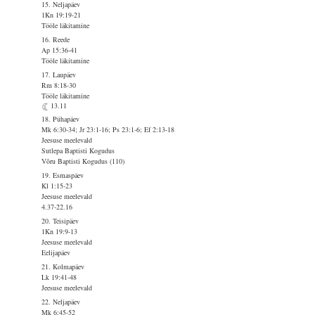
15. Neljapäev
1Kn 19:19-21
Tööle läkitamine
16. Reede
Ap 15:36-41
Tööle läkitamine
17. Laupäev
Rm 8:18-30
Tööle läkitamine
13.11
18. Pühapäev
Mk 6:30-34; Jr 23:1-16; Ps 23:1-6; Ef 2:13-18
Jeesuse meelevald
Sutlepa Baptisti Kogudus
Võru Baptisti Kogudus (110)
19. Esmaspäev
Kl 1:15-23
Jeesuse meelevald
4.37-22.16
20. Teisipäev
1Kn 19:9-13
Jeesuse meelevald
Eelijapäev
21. Kolmapäev
Lk 19:41-48
Jeesuse meelevald
22. Neljapäev
Mk 6:45-52