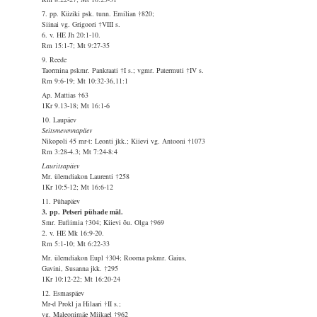
7. pp. Küziki psk. tunn. Emilian †820;
Siinai vg. Grigoori †VIII s.
6. v. HE Jh 20:1-10.
Rm 15:1-7; Mt 9:27-35
9. Reede
Taormina pskmr. Pankraati †I s.; vgmr. Patermuti †IV s.
Rm 9:6-19; Mt 10:32-36,11:1
Ap. Mattias †63
1Kr 9.13-18; Mt 16:1-6
10. Laupäev
Seitsmevennapäev
Nikopoli 45 mr-t: Leonti jkk.; Kiievi vg. Antooni †1073
Rm 3:28-4.3; Mt 7:24-8:4
Lauritsapäev
Mr. ülemdiakon Laurenti †258
1Kr 10:5-12; Mt 16:6-12
11. Pühapäev
3. pp. Petseri pühade mäl.
Smr. Eufiimia †304; Kiievi õu. Olga †969
2. v. HE Mk 16:9-20.
Rm 5:1-10; Mt 6:22-33
Mr. ülemdiakon Eupl †304; Rooma pskmr. Gaius,
Gavini, Susanna jkk. †295
1Kr 10:12-22; Mt 16:20-24
12. Esmaspäev
Mr-d Prokl ja Hilaari †II s.;
vg. Maleonimäe Miikael †962