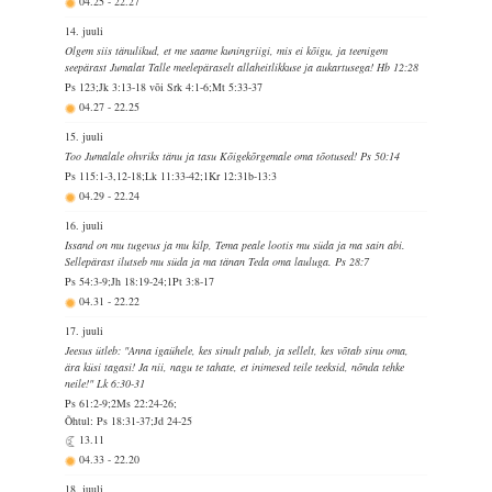
04.25
-
22.27
14. juuli
Olgem siis tänulikud, et me saame kuningriigi, mis ei kõigu, ja teenigem
seepärast Jumalat Talle meelepäraselt allaheitlikkuse ja aukartusega! Hb 12:28
Ps 123;Jk 3:13-18 või Srk 4:1-6;Mt 5:33-37
04.27
-
22.25
15. juuli
Too Jumalale ohvriks tänu ja tasu Kõigekõrgemale oma tõotused! Ps 50:14
Ps 115:1-3,12-18;Lk 11:33-42;1Kr 12:31b-13:3
04.29
-
22.24
16. juuli
Issand on mu tugevus ja mu kilp, Tema peale lootis mu süda ja ma sain abi.
Sellepärast ilutseb mu süda ja ma tänan Teda oma lauluga. Ps 28:7
Ps 54:3-9;Jh 18:19-24;1Pt 3:8-17
04.31
-
22.22
17. juuli
Jeesus ütleb: "Anna igaühele, kes sinult palub, ja sellelt, kes võtab sinu oma,
ära küsi tagasi! Ja nii, nagu te tahate, et inimesed teile teeksid, nõnda tehke
neile!" Lk 6:30-31
Ps 61:2-9;2Ms 22:24-26;
Õhtul: Ps 18:31-37;Jd 24-25
13.11
04.33
-
22.20
18. juuli