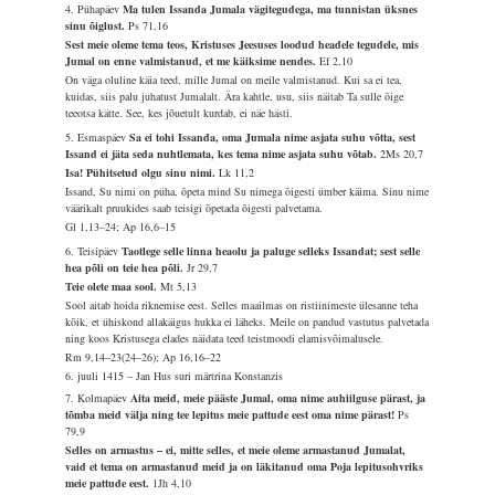
4. Pühapäev
Ma tulen Issanda Jumala vägitegudega, ma tunnistan üksnes
sinu õiglust.
Ps 71,16
Sest meie oleme tema teos, Kristuses Jeesuses loodud headele tegudele, mis
Jumal on enne valmistanud, et me käiksime nendes.
Ef 2,10
On väga oluline käia teed, mille Jumal on meile valmistanud. Kui sa ei tea,
kuidas, siis palu juhatust Jumalalt. Ära kahtle, usu, siis näitab Ta sulle õige
teeotsa kätte. See, kes jõuetult kurdab, ei näe hästi.
5. Esmaspäev
Sa ei tohi Issanda, oma Jumala nime asjata suhu võtta, sest
Issand ei jäta seda nuhtlemata, kes tema nime asjata suhu võtab.
2Ms 20,7
Isa! Pühitsetud olgu sinu nimi.
Lk 11,2
Issand, Su nimi on püha, õpeta mind Su nimega õigesti ümber käima. Sinu nime
väärikalt pruukides saab teisigi õpetada õigesti palvetama.
Gl 1,13–24; Ap 16,6–15
6. Teisipäev
Taotlege selle linna heaolu ja paluge selleks Issandat; sest selle
hea põli on teie hea põli.
Jr 29,7
Teie olete maa sool.
Mt 5,13
Sool aitab hoida riknemise eest. Selles maailmas on ristiinimeste ülesanne teha
kõik, et ühiskond allakäigus hukka ei läheks. Meile on pandud vastutus palvetada
ning koos Kristusega elades näidata teed teistmoodi elamisvõimalusele.
Rm 9,14–23(24–26); Ap 16,16–22
6. juuli 1415 – Jan Hus suri märtrina Konstanzis
7. Kolmapäev
Aita meid, meie pääste Jumal, oma nime auhiilguse pärast, ja
tõmba meid välja ning tee lepitus meie pattude eest oma nime pärast!
Ps
79,9
Selles on armastus – ei, mitte selles, et meie oleme armastanud Jumalat,
vaid et tema on armastanud meid ja on läkitanud oma Poja lepitusohvriks
meie pattude eest.
1Jh 4,10