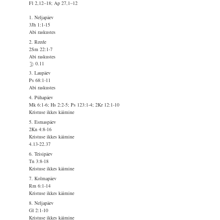
Fl 2,12–18; Ap 27,1–12
1. Neljapäev
3Jh 1:1-15
Abi raskustes
2. Reede
2Sm 22:1-7
Abi raskustes
0.11
3. Laupäev
Ps 68:1-11
Abi raskustes
4. Pühapäev
Mk 6:1-6; Hs 2:2-5; Ps 123:1-4; 2Kr 12:1-10
Kristuse ikkes käimine
5. Esmaspäev
2Kn 4:8-16
Kristuse ikkes käimine
4.13-22.37
6. Teisipäev
Tn 3:8-18
Kristuse ikkes käimine
7. Kolmapäev
Rm 6:1-14
Kristuse ikkes käimine
8. Neljapäev
Gl 2:1-10
Kristuse ikkes käimine