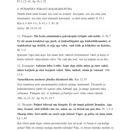
Fl 3,12–16; Ap 18,1–22
6. PÜHAPÄEV PÄRAST KOLMAINUPÜHA
Nõnda ütleb nüüd Issand, kes sind on loonud: Ära karda, sest ma olen sind
lunastanud, ma olen sind nimepidi kutsunud, sa oled minu päralt!
Js 43,1
Rm 6,3–8(9–11); Js 43,1–7; Ps 26
Jutlus: Mt 28,16–20
11. Pühapäev
Mu koda nimetatakse palvekojaks kõigile rahvastele.
Js 56,7
Ei ole enam kreeklast ega juuti, ei ümberlõigatut ega ümberlõikamatut, ei
umbkeelset ega sküüti, ei orja ega vaba, vaid kõik ja kõikides on Kristus.
Kl 3,11
Igatseme väga seda aega, kui enam pole vahesid ristiinimeste vahel ja keegi ei
kuulu eriliselt väljavalitute seltsi. On vaid üks kari, sest ka karjane on ju üks.
12. Esmaspäev
Aabram ütles Lotile: Ärgu olgu riidu minu ja sinu vahel,
minu karjaste ja sinu karjaste vahel. Meie, mehed, oleme ju vennad.
1Ms
13,8
Vastastikuses austuses jõudke üksteisest ette.
Rm 12,10
Siin maailmas pole aastatuhandete jooksul midagi muutunud. Üksmeele ja
kokkuhoidmise järele oli igatsus juba Aabrami ajal, ja tänagi igatseme ikka
sedasama. Palugem siis, et Aabrami ja Pauluse soov võiks ometi täituda.
2Ms 14,15–22; Ap 18,23–19,7
13. Teisipäev
Paljud ütlevad mu hingele: Ei ole temal päästet Jumalas. Aga
sina, Issand, oled kilbiks mu ees, minu au, sa tõstad mu pea üles.
Ps 3,3–4
Maarja ütles: Sest mulle on suuri asju teinud Vägev, ja püha on tema nimi.
Lk 1,49
Kas tõesti peab õigus olema pessimistidel, kes arvavad, et Jumal ei saa kedagi
aidata? Ehk on sinulgi midagi meelde tuletada? Palu, et Jeesus tuletaks meelde su