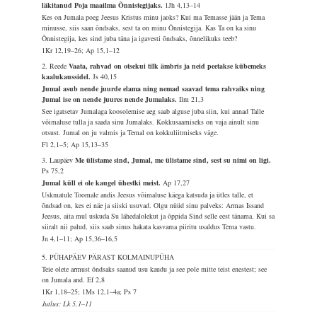
läkitanud Poja maailma Õnnistegijaks.
1Jh 4,13–14
Kes on Jumala poeg Jeesus Kristus minu jaoks? Kui ma Temasse jään ja Tema
minusse, siis saan õndsaks, sest ta on minu Õnnistegija. Kas Ta on ka sinu
Õnnistegija, kes sind juba täna ja igavesti õndsaks, õnnelikuks teeb?
1Kr 12,19–26; Ap 15,1–12
2. Reede
Vaata, rahvad on otsekui tilk ämbris ja neid peetakse kübemeks
kaalukaussidel.
Js 40,15
Jumal asub nende juurde elama ning nemad saavad tema rahvaiks ning
Jumal ise on nende juures nende Jumalaks.
Ilm 21,3
See igatsetav Jumalaga koosolemise aeg saab alguse juba siin, kui annad Talle
võimaluse tulla ja saada sinu Jumalaks. Kokkusaamiseks on vaja ainult sinu
otsust. Jumal on ju valmis ja Temal on kokkuliitmiseks väge.
Fl 2,1–5; Ap 15,13–35
3. Laupäev
Me ülistame sind, Jumal, me ülistame sind, sest su nimi on ligi.
Ps 75,2
Jumal küll ei ole kaugel ühestki meist.
Ap 17,27
Uskmatule Toomale andis Jeesus võimaluse käega katsuda ja ütles talle, et
õndsad on, kes ei näe ja siiski usuvad. Olgu nüüd sinu palveks: Armas Issand
Jeesus, aita mul uskuda Su lähedalolekut ja õppida Sind selle eest tänama. Kui sa
siiralt nii palud, siis saab sinus hakata kasvama piiritu usaldus Tema vastu.
Jn 4,1–11; Ap 15,36–16,5
5. PÜHAPÄEV PÄRAST KOLMAINUPÜHA
Teie olete armust õndsaks saanud usu kaudu ja see pole mitte teist enestest; see
on Jumala and.
Ef 2,8
1Kr 1,18–25; 1Ms 12,1–4a; Ps 7
Jutlus: Lk 5,1–11