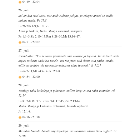
04.49
-
22.04
26. juuli
Sul on hea meel tõest, mis asub südame põhjas, ja salajas annad Sa mulle
tarkust teada. Ps 51:8
Ps 26;2Jh 1-9;Js 10:1-3
Anna ja Joakim, Neitsi Maarja vanemad, annepäev
Ps 1:1–3;Sk 2:10–13;Rm 8:28–30;Mt 13:16–17;
04.51
-
22.02
27. juuli
Issand ütles: "Kui te tõesti parandate oma eluviise ja tegusid, kui te tõesti teete
õigust niihästi ühele kui teisele, siis ma jätan teid elama siia paika, maale,
mille ma andsin teie vanemaile muistsest ajast igavesti." Jr 7:5,7
Ps 64:2-11;Mt 24:4-14;Js 32:1-8
04.54
-
22.00
28. juuli
Taotlege rahu kõikidega ja pühitsust, milleta keegi ei saa näha Issandat. Hb
12:14
Ps 81:2-8;Mi 3:5-12 või Trk 1:7-15;Rm 2:13-16
Marta, Maarja ja Laatsarus Betaaniast, Issanda õpilased
Jh 12:1-8;
04.56
-
21.58
29. juuli
Ma tulen Issanda Jumala vägitegudega, ma tunnistan üksnes Sinu õiglust. Ps
71:16