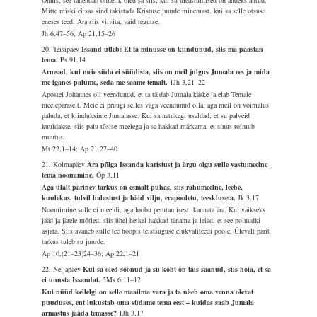
Õnnis, see tähendab õnnelik oled sa siis, kui su üleastumised on andeks antud.
Mitte miski ei saa sind takistada Kristuse juurde minemast, kui sa selle otsuse
eneses teed. Ära siis viivita, vaid tegutse.
Jh 6,47–56; Ap 21,15–26
20. Teisipäev
Issand ütleb: Et ta minusse on kiindunud, siis ma päästan
tema.
Ps 91,14
Armsad, kui meie süda ei süüdista, siis on meil julgus Jumala ees ja mida
me iganes palume, seda me saame temalt.
1Jh 3,21–22
Apostel Johannes oli veendunud, et ta täidab Jumala käske ja elab Temale
meelepäraselt. Meie ei pruugi selles väga veendunud olla, aga meil on võimalus
paluda, et kiinduksime Jumalasse. Kui sa natukegi usaldad, et su palveid
kuuldakse, siis palu tõsise meelega ja sa hakkad märkama, et sinus toimub
muutus.
Mt 22,1–14; Ap 21,27–40
21. Kolmapäev
Ära põlga Issanda karistust ja ärgu olgu sulle vastumeelne
tema noomimine.
Õp 3,11
Aga ülalt pärinev tarkus on esmalt puhas, siis rahumeelne, leebe,
kuulekas, tulvil halastust ja häid vilju, erapooletu, teeskluseta.
Jk 3,17
Noomimine sulle ei meeldi, aga loobu perutamisest, kannata ära. Kui vaikseks
jääd ja järele mõtled, siis ühel hetkel hakkad tänama ja leiad, et see polnudki
asjata. Siis avaneb sulle tee hoopis teistsuguse elukvaliteedi poole. Ülevalt pärit
tarkus tuleb su juurde.
Ap 10,(21–23)24–36; Ap 22,1–21
22. Neljapäev
Kui sa oled söönud ja su kõht on täis saanud, siis hoia, et sa
ei unusta Issandat.
5Ms 6,11–12
Kui nüüd kellelgi on selle maailma vara ja ta näeb oma venna olevat
puuduses, ent lukustab oma südame tema eest – kuidas saab Jumala
armastus jääda temasse?
1Jh 3,17