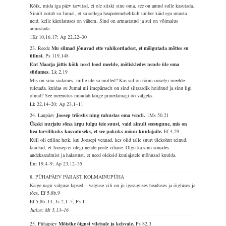
Kõik, mida iga päev tarvitad, ei ole siiski sinu oma, see on antud sulle kasutada.
Sinult ootab su Jumal, et sa sellega heaperemehelikult ümber käid ega unusta
neid, kelle käeulatuses on vähem. Sind on armastatud ja sul on võimalus
armastada.
1Kr 10,16.17; Ap 22,22–30
23. Reede
Mu silmad jõuavad ette vahikordadest, et mõlgutada mõttes su
ütlust.
Ps 119,148
Ent Maarja jättis kõik need lood meelde, mõtiskledes nende üle oma
südames.
Lk 2,19
Mis on sinu südames, mille üle sa mõtled? Kas sul on rõõm ööselgi meelde
tuletada, kuidas su Jumal nii imepäraselt on sind siitsaadik hoidnud ja sinu ligi
olnud? See meenutus muudab kõige pimedamagi öö valgeks.
Lk 22,14–20; Ap 23,1–11
24. Laupäev
Joosep trööstis ning rahustas oma vendi.
1Ms 50,21
Ükski nurjatu sõna ärgu tulgu teie suust, vaid ainult seesugune, mis on
hea tarvilikuks kasvatuseks, et see pakuks mõnu kuulajaile.
Ef 4,29
Küll oli eriline hetk, kui Joosepi vennad, kes olid talle suurt ülekohut teinud,
kuulsid, et Joosep ei olegi nende peale vihane. Olgu ka sinu sõnades
andeksandmist ja halastust, et need oleksid kuulajatele mõnusad kuulda.
Ilm 19,4–9; Ap 23,12–35
8. PÜHAPÄEV PÄRAST KOLMAINUPÜHA
Käige nagu valguse lapsed – valguse vili on ju igasuguses headuses ja õigluses ja
tões.
Ef 5,8b.9
Ef 5,8b–14; Js 2,1–5; Ps 11
Jutlus: Mt 5,13–16
25. Pühapäev
Mõistke õigust viletsale ja kehvale.
Ps 82,3