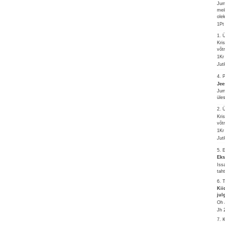
Jum
mei
ole
1Pt
1.
Kri
võt
1Kr
Jut
4. 
Jee
Jum
üle
2.
Kri
võt
1Kr
Jut
5. 
Eks
Iss
tah
6. 
Kii
jul
Oh 
Jh 
7. 