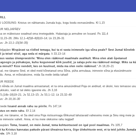
RILL
 LOOSUNG: Kristus on nähtamatu Jumala kuju, kogu loodu esmasündinu.
Kl 1,15
UR NELJAPÄEV
a on mälestuse seadnud oma imetegudele. Halastaja ja armuline on Issand.
Ps 111,4
 11,23–26; 2Ms 12,1–4(5)6–8(9)10–14; Lk 23,26–31
lus: Jh 13,1–15(34–35)
Neljapäev
Mispärast sa riidled temaga, kui ta ei vasta inimesele iga sõna peale? Sest Jumal kõneleb
l ja teisel viisil, aga seda ei märgata.
Ii 33,13–14
sus vastas ülempreestrile: 'Mina olen rääkinud maailmale avalikult. Mina olen alati õpetanud
agoogis ja pühakojas, kuhu kogunevad kõik juudid, ja salaja pole ma rääkinud midagi. Miks sa k
a minult? Küsi nendelt, kes on kuulnud, mida ma olen neile rääkinud.'
Jh 18,20–21
al, me täname Sind, et oled meid kõnetanud oma Sõna, püha armulaua, inimeste sõna ja elusündmuste
du. Anna, et mõistaksime, mida Sa meile öelda tahad!
UR REEDE
t nõnda on Jumal maailma armastanud, et ta oma ainusündinud Poja on andnud, et ükski, kes temasse us
hukkuks, vaid et tal oleks igavene elu.
Jh 3,16
 5,(14b–18)19–21; Js 52,13–15; Js 53,1–12; Lk 23,32–49
lus: Jh 19,16–30
Reede
Issand annab rahu su piirile.
Ps 147,14
stus on meie rahu.
Ef 2,14
al, me täname, et Sa oled oma Poja ristisurmaga lõhkunud lahutavaid vaheseinu meie ja Sinu ning meie ja
ste inimeste vahelt. Anna, et ka meie oleksime rahu tegijad!
Laupäev
Tema, Issand, on meie Jumal, tema kohtuotsused on igal pool maailmas.
Ps 105,7
t ka Kristus kannatas pattude pärast üheainsa korra, õige ülekohtuste eest, et ta teid juhiks Jumal
rde.
1Pt 3,18