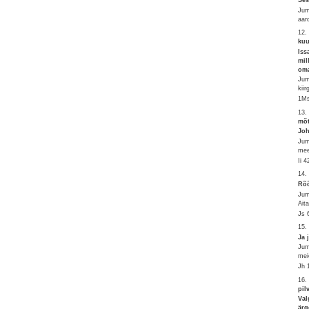
Jum
aar
12.
kuu
Iss
mil
oma
Jum
kiir
1Ms
13.
mõt
Joh
Jum
mee
Ii 
14.
Rõõ
Jum
Ait
Js 
15.
Ja 
Jum
mei
Jh 
16.
pil
Val
ärg