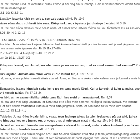
al, me täname Sind, et oled meie piisav kaitse ja abi ning ainus Päästja. Hoia meid kiusatusest otsida Sinu
vale muid abivägesid.
 2,1–10; Kl 3,5–11
 Laupäev
Issanda käsk on selge, see valgustab silmi.
Ps 19,9
stuse sõna elagu rohkesti teie seas. Kõige tarkusega õpetage ja juhatage üksteist.
Kl 3,16
al, tee oma Sõna elavaks meie sees! Anna, et tunneksime ühtviisi rõõmu nii Sinu tõotustest kui ka käskud
8,26–39; Kl 3,12–17
 ÜLESTÕUSMISAJA PÜHAPÄEV (MISERICORDIAS DOMINI)
stus ütleb: Mina olen hea karjane. Minu lambad kuulevad minu häält ja mina tunnen neid ja nad järgnevad mu
g ma annan neile igavese elu.
Jh 10,11a.27–28a
 2,21b–25; Hs 34,1–2(3–9)10–16.31; Ps 23
lus: Jh 10,11–16(27–30)
 Pühapäev
Issand, mu Jumal, kes olen mina ja kes on mu sugu, et sa mind senini oled saatnud?
2S
8
lus kirjutab: Jumala arm minu vastu ei ole läinud tühja.
1Kr 15,10
al, anna, et me poleks iseendi silmis suured. Anna, et Sinu arm oleks meile kalleim aare ja kannaks meis 
.
 Esmaspäev
Issand kinnitab seda, kelle tee on tema meele järgi. Kui ta langeb, ei kuku ta maha, ses
and toetab ta kätt.
Ps 37,23–24
les kõiges me saame täieliku võidu tema läbi, kes meid on armastanud.
Rm 8,37
al, ära lase meil iialgi unustada, et Sina tead ette kõiki meie samme, nii õigeid kui ka vääraid. Me täname
d, et oled sellele vaatamata kutsunud meid oma jüngreiks. Anna, et Sinu tahe oleks meie ülim seadus.
10,1–10; Kl 3,18–4,1
 Teisipäev
Jumal ütles Noale: Mina, vaata, teen lepingu teiega ja teie järglastega pärast teid, ja iga
va hingega, kes teie juures on, et veeuputus ei tule enam maad rikkuma.
1Ms 9,9–10.11
 te vaid ei lase end kõrvale viia evangeeliumis olevast lootusest, mida te olete kuulnud ja mida on
lutatud kogu loodule taeva all.
Kl 1,23
al, me täname Sind armulepingute eest, mis Sa oled sõlminud kord Noa ja tema järeltulijatega ning viimaks
stuse läbi meie kõigiga. Tänu Sulle, et oled tõotanud omalt poolt lepingut täita. Anna, et me ehitaksime selle