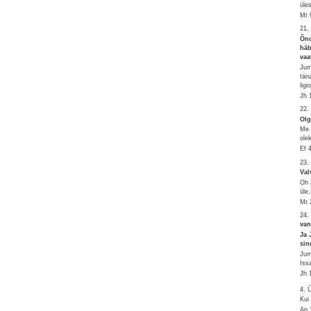
üle
Mt 
21.
Õnd
häb
vaa
Jum
tän
ligi
Jh 
22.
Olg
Me 
ole
Ef 
23.
Val
Oh 
üle,
Mt 
24.
van
Ja 
sin
Jum
Iss
Jh 
4.
Kui
Ap 