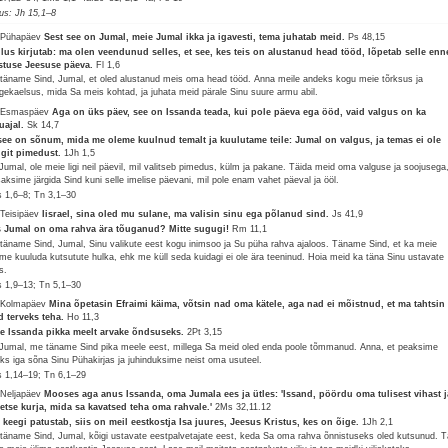
lus: Jh 15,1–8
 Pühapäev
Sest see on Jumal, meie Jumal ikka ja igavesti, tema juhatab meid.
Ps 48,15
lus kirjutab: ma olen veendunud selles, et see, kes teis on alustanud head tööd, lõpetab selle enn
stuse Jeesuse päeva.
Fl 1,6
täname Sind, Jumal, et oled alustanud meis oma head tööd. Anna meile andeks kogu meie tõrksus ja
gekaelsus, mida Sa meis kohtad, ja juhata meid pärale Sinu suure armu abil.
 Esmaspäev
Aga on üks päev, see on Issanda teada, kui pole päeva ega ööd, vaid valgus on ka
uajal.
Sk 14,7
see on sõnum, mida me oleme kuulnud temalt ja kuulutame teile: Jumal on valgus, ja temas ei ole
git pimedust.
1Jh 1,5
Jumal, ole meie ligi neil päevil, mil valitseb pimedus, külm ja pakane. Täida meid oma valguse ja soojusega,
saksime järgida Sind kuni selle imelise päevani, mil pole enam vahet päeval ja ööl.
 1,6–8; Tn 3,1–30
 Teisipäev
Iisrael, sina oled mu sulane, ma valisin sinu ega põlanud sind.
Js 41,9
 Jumal on oma rahva ära tõuganud? Mitte sugugi!
Rm 11,1
täname Sind, Jumal, Sinu valikute eest kogu inimsoo ja Su püha rahva ajaloos. Täname Sind, et ka meie
ime kuuluda kutsutute hulka, ehk me küll seda kuidagi ei ole ära teeninud. Hoia meid ka täna Sinu ustavate
s.
 1,9–13; Tn 5,1–30
 Kolmapäev
Mina õpetasin Efraimi käima, võtsin nad oma kätele, aga nad ei mõistnud, et ma tahtsin
d terveks teha.
Ho 11,3
e Issanda pikka meelt arvake õndsuseks.
2Pt 3,15
Jumal, me täname Sind pika meele eest, millega Sa meid oled enda poole tõmmanud. Anna, et peaksime
liks iga sõna Sinu Pühakirjas ja juhinduksime neist oma usuteel.
 1,14–19; Tn 6,1–29
 Neljapäev
Mooses aga anus Issanda, oma Jumala ees ja ütles: 'Issand, pöördu oma tulisest vihast j
etse kurja, mida sa kavatsed teha oma rahvale.'
2Ms 32,11.12
 keegi patustab, siis on meil eestkostja Isa juures, Jeesus Kristus, kes on õige.
1Jh 2,1
täname Sind, Jumal, kõigi ustavate eestpalvetajate eest, keda Sa oma rahva õnnistuseks oled kutsunud. 