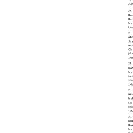
Jut
25.
Pau
Kri
Me 
kan
26.
õht
Ja 
min
Oh 
jak
1Ms
27.
Kas
Me 
toh
sea
1Ms
28.
nei
Mei
Oh 
kal
1Ms
29.
kah
Kui
Me 