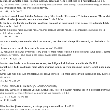
sus ütleb: Õnnistage neid, kes teid neavad, palvetage nende eest, kes teid halvustavad.
Lk 6,28
al, täida meid Püha Vaimuga, et peaksime igal hetkel meeles Sinu armu ja halastuse hinda ning jaksaksim
uda õnnistust ka neile, kes meile haiget teevad.
20,11–18; Lk 24,50–53
Neljapäev
Issand Jumal hüüdis Aadamat ning ütles temale: 'Kus sa oled?' Ja tema vastas: 'Ma kuuls
häält rohuaias ja kartsin, sest ma olen alasti.'
1Ms 3,9–10
ki loodu ei ole temale nähtamatu, vaid kõik on alasti ja paljastatud tema silma ees; ja temale tuleb
l aru anda.
Hb 4,13
Jumal, kata kinni meie alastuse häbi. Aita meil elada ja uskuda nõnda, et söandaksime nii Sinule kui ka
imestele silma vaadata!
21,1–14; Kl 1,1–14
Reede
Ära karda, sest ma olen sind lunastanud, ma olen sind nimepidi kutsunud, sa oled minu pära
43,1
 Jumal on meie poolt, kes võib olla meie vastu?
Rm 8,31
al, vabasta meid kartuse vaimust! Tänu Sulle, et meid tundes oled Sa meid siiski lunastanud patust, surm
kuradi meelevallast. Palun anna meile julgust ka rasketes olukordades!
24,36–47; Kl 1,15–23
 Laupäev
Ära heida mind ära mu vanas eas, ära hülga mind, kui mu ramm lõpeb.
Ps 71,9
pärast me ei tüdi, vaid kuigi meie väline inimene kulub, uueneb seesmine inimene ometi päev-päev
 4,16
Jumal, aita meil mõista ja armastada kõiki eakaid inimesi! Hoia meie usku elava ja tulisena ka siis, kui me 
aks jääme.
24,1–12; Kl 1,24–29
 ÜLESTÕUSMISAJA PÜHAPÄEV (QUASIMODOGENITI)
detud olgu Jumal, meie Issanda Jeesuse Kristuse Isa, kes oma suurest halastusest on meid uuesti sünnita
vaks lootuseks Jeesuse Kristuse ülestõusmise läbi surnuist.
1Pt 1,3
 1,3–9; Js 40,26–31; Ps 116
lus: Jh 20,19–29
 Pühapäev
Kui jõukus kasvab, siis ärge pange seda mikski.
Ps 62,11
t kus su aare on, seal on ka su süda.
Mt 6,21