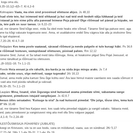
s kogu oma elu.
9,35–10,1(2–4)5–7; Kl 4,2–6
 Kolmapäev
Vaata, ma olen sind proovinud viletsuse ahjus.
Js 48,10
sad olete teie, kui inimesed teid vihkavad ja kui nad teid endi keskelt välja lükkavad ja teid
istavad ja teie nime põlu alla panevad Inimese Poja pärast! Olge rõõmsad sel päeval ja hüpake, se
ta, teie palk on suur taevas.
Lk 6,22–23
al, me täname Sind kõige eest, mida Sa oled meie heaks ette võtnud. Täname Sind iga paituse eest, aga
ame ka kõigi valusate kogemuste eest. Anna, et usaldaksime endid Sinu vägeva käe alla ja otsiksime Sinu
olu igal elupäeval.
17,20–26; Kl 4,7–18
 Neljapäev
Kes tema poole vaatavad, säravad rõõmust ja nende palgeile ei tule kunagi häbi.
Ps 34,6
e rõõmsad lootuses, vastupidavad viletsuses, püsivad palves.
Rm 12,12
täname Sind, Jumal, et Sa tahad meid täita rõõmuga. Anna, et hoiaksime pilgud Sinu Pojal Jeesusel, et
ksime tänulikud ja rõõmsad ka viletsuses.
4,(8–10)11–16; Tn 1,1–21
 Reede
Hoia ennast ja ole rahulik, ära karda ja su süda ärgu mingu araks.
Js 7,4
vake, seiske usus, olge mehised, saage tugevaks!
1Kr 16,13
Jumal, anna meile püha kartust Sinu õige kohtu ees! Ära lase hirmul maiste vaenlaste ees saada võimust 
 vaid aita meil püsida rahulikud ja valvsad.
26,30–35; Tn 2,1–23
 Laupäev
Mina, Issand, olen õigusega sind kutsunud avama pimedate silmi, vabastama vange
gistusest, pimeduses istujaid vangikojast.
Js 42,6.7
Jeesus ütles seisatades: 'Kutsuge ta siia!' Ja nad kutsusid pimedat: 'Ole julge, tõuse üles, tema kut
d!'
Mk 10,49
al, me täname Sind hea Karjase eest, kes saab teha pimedad nägijaks ja vangid vabaks. Vabasta meid,
and, patu pimedusest ja vangistusest ning aita meil olla Sinu valguse jagajad.
14,1–6; Tn 2,24–49
 ÜLESTÕUSMISAJA PÜHAPÄEV (JUBILATE)
 keegi on Kristuses, siis ta on uus loodu, vana on möödunud, vaata, uus on sündinud.
2Kr 5,17
17,22–34; 1Ms 1,1–4a.26–31; 2,1–4a; Ps 19