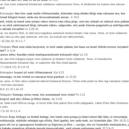
al, hoia meie südameid kiindumast valedesse väärtustesse! Anna, et ihkaksime ka maises elus taevasi
deid!
 Esmaspäev
See linn saab mulle rõõmunimeks, kiituseks ning ehteks kõigi maa rahvaste ees, kes
levad kõigest heast, mida ma Jeruusalemmale annan.
Jr 33,9
and, nüüd sa lased oma sulase rahus minna oma sõna järgi, sest mu silmad on näinud sinu pääste
le sa oled valmistanud kõigi rahvaste nähes, valguseks, mis peab ilmuma paganaile ja auhiilgusek
 rahvale Iisraelile!
Lk 2,29–32
al, me täname Sind, et oled oma koguduse asetanud otsekui linnaks mäe otsas. Anna, et meie südamest
gaks tänu ja rahu igas olukorras, eriti siis, kui seisab ees lahkumishetk.
 32,22b–32; Kl 2,1–7
 Teisipäev
Pese oma süda kurjusest, et sind saaks päästa; kui kaua sa lased viibida eneses nurjatuil
teil?
Jr 4,14
annes ütles: Kandke nüüd meeleparandusele kohaseid vilju!
Lk 3,8
al, aita meil märgata kurjust oma südames ja headust teiste südameis. Anna, et kannaksime
leparandusele kohaseid vilju, et saaksime olla Sinu head lapsed.
42,7–13(14–17); Kl 2,8–15
 Kolmapäev
Issand oli neid rõõmustanud.
Esr 6,22
mustage, et teie nimed on taevasse kirja pandud.
Lk 10,20
al, anna, et Sinu rahva südamed oleksid kiindunud Sinusse. Pööra enda poole ka Sinu riigi vaenlaste süda
a meil käia taevateel.
66,6–13; Kl 2,16–23
 Neljapäev
Ilutsegu sinus need, kes armastavad sinu nime!
Ps 5,12
jüngrid said täis rõõmu ja Püha Vaimu.
Ap 13,52
al, täida meid rõõmsa usuga, et keset kõiki ohte pakud Sina meile pelgupaika. Läkita Püha Vaim kinnitama
e usku.
17,9–19; Kl 3,1–4
 Reede
Ärgu leidugu su keskel kedagi, kes laseb oma poega ja tütart tulest läbi käia, ei ennustajat,
vestlausujat, märkide seletajat ega nõida, Sest igaüks, kes seda teeb, on Issandale jäle.
5Ms 18,10.1
guse vili on ju igasuguses headuses ja õigluses ja tões –, uurige, mis on Issandale meelepärane, j
e hakake pimeduse viljatute tegude kaasosaliseks, vaid pigem paljastage neid.
Ef 5,9–11