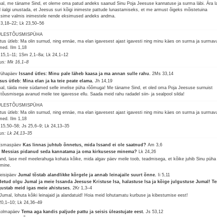
al, me täname Sind, et oleme oma patud andeks saanud Sinu Poja Jeesuse kannatuse ja surma läbi. Ära l
l iialgi unustada, et Jeesus suri kõigi inimeste pattude lunastamiseks, et me armust õigeks mõistetuina
ksime valmis inimestele nende eksimused andeks andma.
 3,18–22; Lk 23,50–56
 ÜLESTÕUSMISPÜHA
stus ütleb: Ma olin surnud, ning ennäe, ma elan igavesest ajast igavesti ning minu käes on surma ja surmava
med.
Ilm 1,18
 15,1–11; 1Sm 2,1–8a; Lk 24,1–12
lus: Mk 16,1–8
Pühapäev
Issand ütles: Minu pale läheb kaasa ja ma annan sulle rahu.
2Ms 33,14
sus ütleb: Mina elan ja ka teie peate elama.
Jh 14,19
al, täida meie südamed selle imelise püha rõõmuga! Me täname Sind, et oled oma Poja Jeesuse surnuist
stõusmisega avanud meile tee igavesse ellu. Saada meid rahu radadel siin- ja sealpool silda!
 ÜLESTÕUSMISPÜHA
stus ütleb: Ma olin surnud, ning ennäe, ma elan igavesest ajast igavesti ning minu käes on surma ja surmava
med.
Ilm 1,18
 15,50–58; Js 25,6–9; Lk 24,13–35
lus: Lk 24,13–35
Esmaspäev
Kas linnas juhtub õnnetus, mida Issand ei ole saatnud?
Am 3,6
 Messias pidanud seda kannatama ja oma kirkusesse minema?
Lk 24,26
and, lase meil meelerahuga kohata kõike, mida algav päev meile toob, teadmisega, et kõike juhib Sinu püha
tmine.
Teisipäev
Jumal tõstab alandlikke kõrgele ja annab leinajaile suurt õnne.
Ii 5,11
detud olgu Jumal ja meie Issanda Jeesuse Kristuse Isa, halastuse Isa ja kõige julgustuse Jumal! T
gustab meid igas meie ahistuses.
2Kr 1,3–4
Jumal, lohuta kõiki leinajaid ja alandatuid! Hoia meid lohutamatu kurbuse ja kibestumise eest!
20,1–10; Lk 24,36–49
Kolmapäev
Tema aga kandis paljude pattu ja seisis üleastujate eest.
Js 53,12