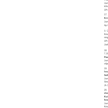
Jum
kõr
1Pt
17.
Kri
Jum
Ap 
3.
Kri
nin
1Pt
Jut
18.
7,1
Pau
Jum
vilja
19.
Iss
Sel
Jum
Sin
Jh 
20.
ela
Kui
kuu
Jum
Kri