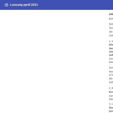
Loosung aprill 2021
AP
KUU
SU
Tem
1Kr
Jut
1. 
ühe
Jee
sün
sed
Jum
kau
SU
Ses
ei 
2Kr
Jut
2. 
Kri
Jum
tei
3. 
Ses
juu