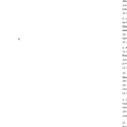
Jee
Jum
pal
Jh 
8. 
su 
Üks
mei
Oh 
lig
Jh 
9. 
Js 
Kui
Jum
ja 
Lk 
10.
See
2Kr
Oh 
van
Lk 
2.
Kii
ela
1Pt
Jut
11.
Ses