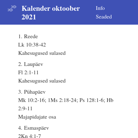
Kalender oktoober
Info
2021
Seaded
1. Reede
Lk 10:38-42
Kahesugused sulased
2. Laupäev
Fl 2:1-11
Kahesugused sulased
3. Pühapäev
Mk 10:2-16; 1Ms 2:18-24; Ps 128:1-6; Hb
2:9-11
Majapidajate osa
4. Esmaspäev
2Kn 4:1-7