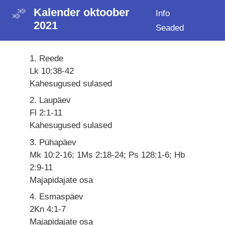
Kalender oktoober
Info
2021
Seaded
1. Reede
Lk 10:38-42
Kahesugused sulased
2. Laupäev
Fl 2:1-11
Kahesugused sulased
3. Pühapäev
Mk 10:2-16; 1Ms 2:18-24; Ps 128:1-6; Hb
2:9-11
Majapidajate osa
4. Esmaspäev
2Kn 4:1-7
Majapidajate osa