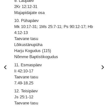
9. Laupäev
2Kr 12:12-31
Majapidajate osa
10. Pühapäev
Mk 10:17-31; 1Ms 25:7-11; Ps 90:12-17; Hb
4:12-13
Taevane tasu
Lõikustänupüha
Harju Kogudus (115)
Nõmme Baptistikogudus
11. Esmaspäev
Ii 42:10-17
Taevane tasu
7.49-18.25
12. Teisipäev
Js 25:1-12
Taevane tasu