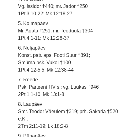
Vg. Issidor †440; mr. Jador †250
1Pt 3:10-22; Mk 12:18-27
5. Kolmapäev
Mr. Agata †251; mr. Teoduula †304
1Pt 4:1-11; Mk 12:28-37
6. Neljapäev
Konst. patr. aps. Footi Suur †891;
Smürna psk. Vukol †100
1Pt 4:12-5:5; Mk 12:38-44
7. Reede
Psk. Parteeni †IV s.; vg. Luukas †946
2Pt 1:1-10; Mk 13:1-8
8. Laupäev
Smr. Teodor Väeülem †319; prh. Sakaria †520
e.Kr.
2Tm 2:11-19; Lk 18:2-8
9. Pühapäev