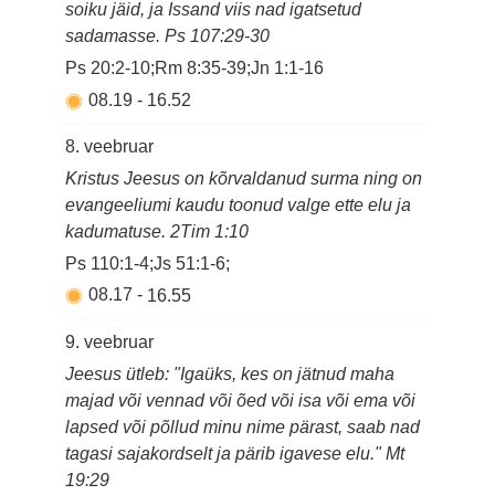
soiku jäid, ja Issand viis nad igatsetud
sadamasse. Ps 107:29-30
Ps 20:2-10;Rm 8:35-39;Jn 1:1-16
08.19
-
16.52
8. veebruar
Kristus Jeesus on kõrvaldanud surma ning on
evangeeliumi kaudu toonud valge ette elu ja
kadumatuse. 2Tim 1:10
Ps 110:1-4;Js 51:1-6;
08.17
-
16.55
9. veebruar
Jeesus ütleb: "Igaüks, kes on jätnud maha
majad või vennad või õed või isa või ema või
lapsed või põllud minu nime pärast, saab nad
tagasi sajakordselt ja pärib igavese elu." Mt
19:29