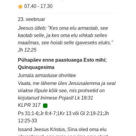
07.40
-
17.30
23. veebruar
Jeesus ütleb: "Kes oma elu armastab, see
kaotab selle, ja kes oma elu vihkab selles
maailmas, see hoiab selle igaveseks eluks."
Jh 12:25
Pühapäev enne paastuaega Esto mihi;
Quinquagesima
Jumala armastuse ohvritee
Vaata, me läheme üles Jeruusalemma ja seal
viiakse lõpule kõik see, mis prohvetid on
kirjutanud Inimese Pojast! Lk 18:31
KLPR 317
Ps 31:1-6;Jr 8:4-7;1Kr 13 või Gl 2:19-21;Jh
12:25-33
Issand Jeesus Kristus, Sina oled oma elu