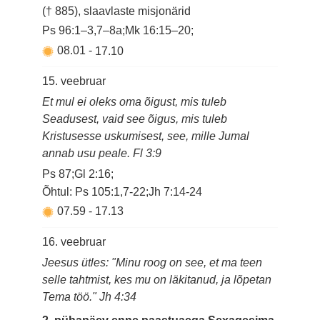
(† 885), slaavlaste misjonärid
Ps 96:1–3,7–8a;Mk 16:15–20;
08.01
-
17.10
15. veebruar
Et mul ei oleks oma õigust, mis tuleb
Seadusest, vaid see õigus, mis tuleb
Kristusesse uskumisest, see, mille Jumal
annab usu peale. Fl 3:9
Ps 87;Gl 2:16;
Õhtul: Ps 105:1,7-22;Jh 7:14-24
07.59
-
17.13
16. veebruar
Jeesus ütles: "Minu roog on see, et ma teen
selle tahtmist, kes mu on läkitanud, ja lõpetan
Tema töö." Jh 4:34