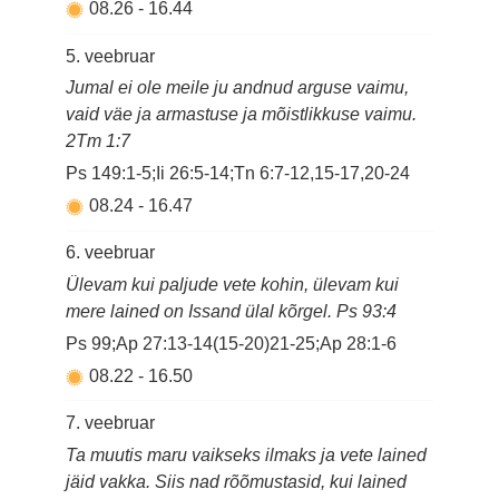
08.26
-
16.44
5. veebruar
Jumal ei ole meile ju andnud arguse vaimu,
vaid väe ja armastuse ja mõistlikkuse vaimu.
2Tm 1:7
Ps 149:1-5;Ii 26:5-14;Tn 6:7-12,15-17,20-24
08.24
-
16.47
6. veebruar
Ülevam kui paljude vete kohin, ülevam kui
mere lained on Issand ülal kõrgel. Ps 93:4
Ps 99;Ap 27:13-14(15-20)21-25;Ap 28:1-6
08.22
-
16.50
7. veebruar
Ta muutis maru vaikseks ilmaks ja vete lained
jäid vakka. Siis nad rõõmustasid, kui lained