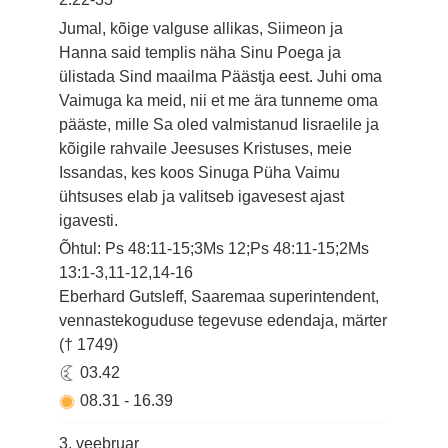
Jumal, kõige valguse allikas, Siimeon ja
Hanna said templis näha Sinu Poega ja
ülistada Sind maailma Päästja eest. Juhi oma
Vaimuga ka meid, nii et me ära tunneme oma
pääste, mille Sa oled valmistanud Iisraelile ja
kõigile rahvaile Jeesuses Kristuses, meie
Issandas, kes koos Sinuga Püha Vaimu
ühtsuses elab ja valitseb igavesest ajast
igavesti.
Õhtul: Ps 48:11-15;3Ms 12;Ps 48:11-15;2Ms
13:1-3,11-12,14-16
Eberhard Gutsleff, Saaremaa superintendent,
vennastekoguduse tegevuse edendaja, märter
(† 1749)
03.42
08.31
-
16.39
3. veebruar