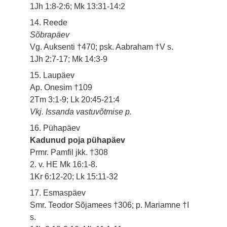
1Jh 1:8-2:6; Mk 13:31-14:2
14. Reede
Sõbrapäev
Vg. Auksenti †470; psk. Aabraham †V s.
1Jh 2:7-17; Mk 14:3-9
15. Laupäev
Ap. Onesim †109
2Tm 3:1-9; Lk 20:45-21:4
Vkj. Issanda vastuvõtmise p.
16. Pühapäev
Kadunud poja pühapäev
Prmr. Pamfil jkk. †308
2. v. HE Mk 16:1-8.
1Kr 6:12-20; Lk 15:11-32
17. Esmaspäev
Smr. Teodor Sõjamees †306; p. Mariamne †I
s.