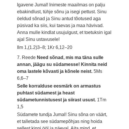
Igavene Jumal! Inimeste maailmas on palju
ebakindlust, tühje sõnu ja isegi pettust. Sinu
öeldud sõnad ja Sinu antud tõotused aga
püsivad ka siis, kui taevas ja maa hävivad.
Anna mulle kindlat usujulgust, et toetuksin igal
ajal Sinu ustavusele!
Ilm 1,(1.2)3–8; 1Kr 6,12–20
7. Reede
Need sõnad, mis ma täna sulle
annan, jäägu su südamesse! Kinnita neid
oma lastele kõvasti ja kõnele neist.
5Ms
6,6–7
Selle korralduse eesmärk on armastus
puhtast südamest ja heast
südametunnistusest ja siirast usust.
1Tm
1,5
Südamete tundja Jumal! Sinu sõna on väärt,
et talletada see südamepõhjas ning hoida
sellest kinni ööl ja päeval. Aita mind, et