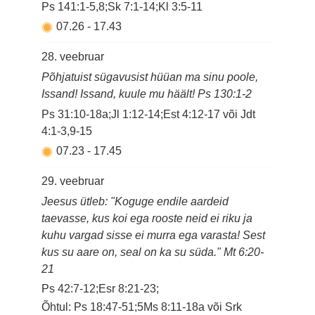
Ps 141:1-5,8;Sk 7:1-14;Kl 3:5-11
07.26
-
17.43
28. veebruar
Põhjatuist sügavusist hüüan ma sinu poole,
Issand! Issand, kuule mu häält! Ps 130:1-2
Ps 31:10-18a;Jl 1:12-14;Est 4:12-17 või Jdt
4:1-3,9-15
07.23
-
17.45
29. veebruar
Jeesus ütleb: "Koguge endile aardeid
taevasse, kus koi ega rooste neid ei riku ja
kuhu vargad sisse ei murra ega varasta! Sest
kus su aare on, seal on ka su süda." Mt 6:20-
21
Ps 42:7-12;Esr 8:21-23;
Õhtul: Ps 18:47-51;5Ms 8:11-18a või Srk