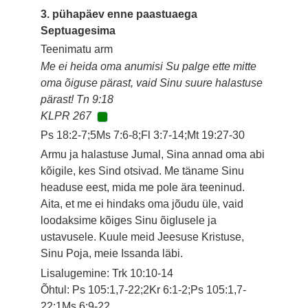
3. pühapäev enne paastuaega
Septuagesima
Teenimatu arm
Me ei heida oma anumisi Su palge ette mitte
oma õiguse pärast, vaid Sinu suure halastuse
pärast! Tn 9:18
KLPR 267
Ps 18:2-7;5Ms 7:6-8;Fl 3:7-14;Mt 19:27-30
Armu ja halastuse Jumal, Sina annad oma abi
kõigile, kes Sind otsivad. Me täname Sinu
headuse eest, mida me pole ära teeninud.
Aita, et me ei hindaks oma jõudu üle, vaid
loodaksime kõiges Sinu õiglusele ja
ustavusele. Kuule meid Jeesuse Kristuse,
Sinu Poja, meie Issanda läbi.
Lisalugemine: Trk 10:10-14
Õhtul: Ps 105:1,7-22;2Kr 6:1-2;Ps 105:1,7-
22;1Ms 6:9-22