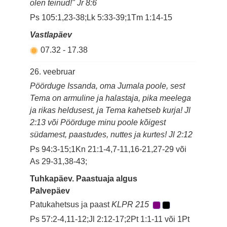
olen teinud!" Jr 8:6
Ps 105:1,23-38;Lk 5:33-39;1Tm 1:14-15
Vastlapäev
07.32
-
17.38
26. veebruar
Pöörduge Issanda, oma Jumala poole, sest
Tema on armuline ja halastaja, pika meelega
ja rikas heldusest, ja Tema kahetseb kurja! Jl
2:13 või Pöörduge minu poole kõigest
südamest, paastudes, nuttes ja kurtes! Jl 2:12
Ps 94:3-15;1Kn 21:1-4,7-11,16-21,27-29 või
As 29-31,38-43;
Tuhkapäev. Paastuaja algus
Palvepäev
Patukahetsus ja paast
KLPR 215
Ps 57:2-4,11-12;Jl 2:12-17;2Pt 1:1-11 või 1Pt