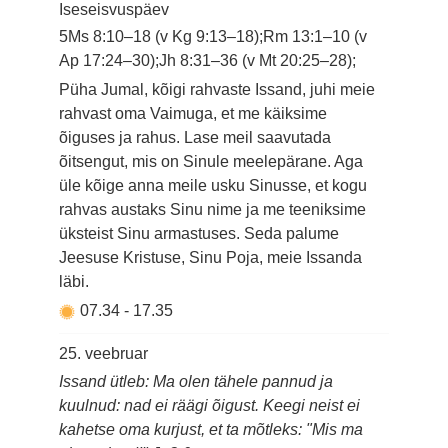
Iseseisvuspäev
5Ms 8:10–18 (v Kg 9:13–18);Rm 13:1–10 (v
Ap 17:24–30);Jh 8:31–36 (v Mt 20:25–28);
Püha Jumal, kõigi rahvaste Issand, juhi meie
rahvast oma Vaimuga, et me käiksime
õiguses ja rahus. Lase meil saavutada
õitsengut, mis on Sinule meelepärane. Aga
üle kõige anna meile usku Sinusse, et kogu
rahvas austaks Sinu nime ja me teeniksime
üksteist Sinu armastuses. Seda palume
Jeesuse Kristuse, Sinu Poja, meie Issanda
läbi.
07.34
-
17.35
25. veebruar
Issand ütleb: Ma olen tähele pannud ja
kuulnud: nad ei räägi õigust. Keegi neist ei
kahetse oma kurjust, et ta mõtleks: "Mis ma