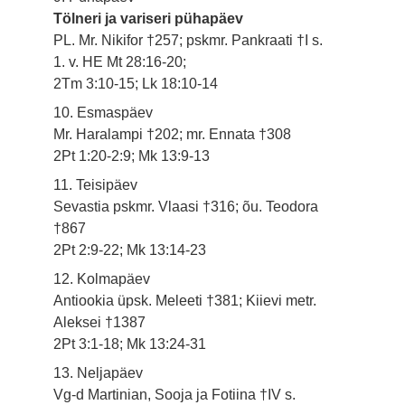
Tölneri ja variseri pühapäev
PL. Mr. Nikifor †257; pskmr. Pankraati †I s.
1. v. HE Mt 28:16-20;
2Tm 3:10-15; Lk 18:10-14
10. Esmaspäev
Mr. Haralampi †202; mr. Ennata †308
2Pt 1:20-2:9; Mk 13:9-13
11. Teisipäev
Sevastia pskmr. Vlaasi †316; õu. Teodora
†867
2Pt 2:9-22; Mk 13:14-23
12. Kolmapäev
Antiookia üpsk. Meleeti †381; Kiievi metr.
Aleksei †1387
2Pt 3:1-18; Mk 13:24-31
13. Neljapäev
Vg-d Martinian, Sooja ja Fotiina †IV s.