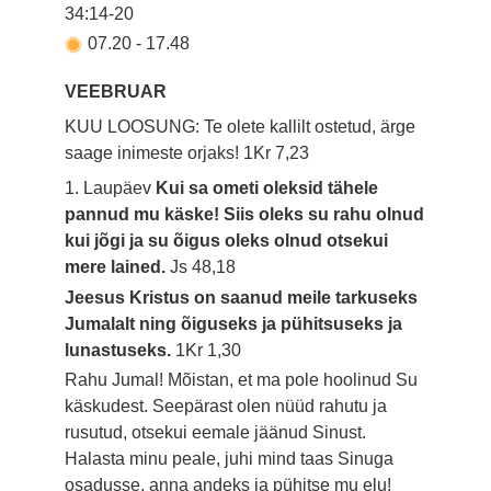
34:14-20
07.20
-
17.48
VEEBRUAR
KUU LOOSUNG: Te olete kallilt ostetud, ärge
saage inimeste orjaks!
1Kr 7,23
1. Laupäev
Kui sa ometi oleksid tähele
pannud mu käske! Siis oleks su rahu olnud
kui jõgi ja su õigus oleks olnud otsekui
mere lained.
Js 48,18
Jeesus Kristus on saanud meile tarkuseks
Jumalalt ning õiguseks ja pühitsuseks ja
lunastuseks.
1Kr 1,30
Rahu Jumal! Mõistan, et ma pole hoolinud Su
käskudest. Seepärast olen nüüd rahutu ja
rusutud, otsekui eemale jäänud Sinust.
Halasta minu peale, juhi mind taas Sinuga
osadusse, anna andeks ja pühitse mu elu!