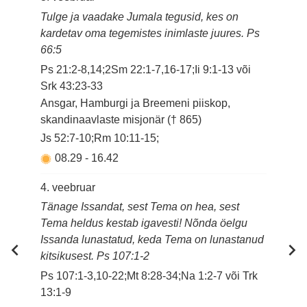
Tulge ja vaadake Jumala tegusid, kes on
kardetav oma tegemistes inimlaste juures. Ps
66:5
Ps 21:2-8,14;2Sm 22:1-7,16-17;Ii 9:1-13 või
Srk 43:23-33
Ansgar, Hamburgi ja Breemeni piiskop,
skandinaavlaste misjonär († 865)
Js 52:7-10;Rm 10:11-15;
08.29
-
16.42
4. veebruar
Tänage Issandat, sest Tema on hea, sest
Tema heldus kestab igavesti! Nõnda öelgu
Issanda lunastatud, keda Tema on lunastanud
kitsikusest. Ps 107:1-2
Ps 107:1-3,10-22;Mt 8:28-34;Na 1:2-7 või Trk
13:1-9