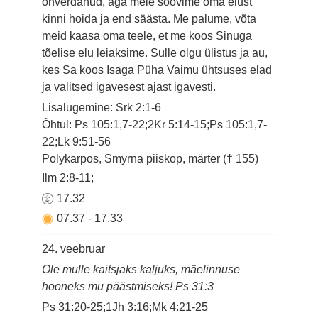
ohverdanud, aga meie soovime oma elust
kinni hoida ja end säästa. Me palume, võta
meid kaasa oma teele, et me koos Sinuga
tõelise elu leiaksime. Sulle olgu ülistus ja au,
kes Sa koos Isaga Püha Vaimu ühtsuses elad
ja valitsed igavesest ajast igavesti.
Lisalugemine: Srk 2:1-6
Õhtul: Ps 105:1,7-22;2Kr 5:14-15;Ps 105:1,7-
22;Lk 9:51-56
Polykarpos, Smyrna piiskop, märter († 155)
Ilm 2:8-11;
17.32
07.37
-
17.33
24. veebruar
Ole mulle kaitsjaks kaljuks, mäelinnuse
hooneks mu päästmiseks! Ps 31:3
Ps 31:20-25;1Jh 3:16;Mk 4:21-25