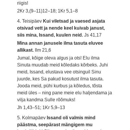
riigis!
2Kr 3,(9–11)12–18; 1Kr 5,1–8
4. Teisipäev
Kui viletsad ja vaesed asjata
otsivad vett ja nende keel kuivab janust,
siis mina, Issand, kuulen neid.
Js 41,17
Mina annan janusele ilma tasuta eluvee
allikast.
Ilm 21,6
Jumal, kõige oleva algus ja ots! Elu ilma
Sinuta muudab meid kõledaks kõrbeks. Juhi
meid, Issand, elustava vee otsinguil Sinu
juurde, kes Sa pakud kosutust ilma tasuta.
Jooda meid, pühi kurbus ja kõledus, tõsta
meid üles – ning pane meie elu haljendama ja
vilja kandma Sulle rõõmuks!
Jh 1,43–51; 1Kr 5,9–13
5. Kolmapäev
Issand oli valmis mind
päästma, seepärast mängigem mu