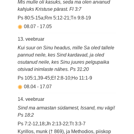
Mis mulle oli kasuks, seda ma olen arvanud
kahjuks Kristuse pärast. Fl 3:7
Ps 80:5-15a;Rm 5:12-21;Tn 9:8-19
08.07
-
17.05
13. veebruar
Kui suur on Sinu headus, mille Sa oled tallele
pannud neile, kes Sind kardavad, ja oled
osutanud neile, kes Sinu juures pelgupaika
otsivad inimlaste nähes. Ps 31:20
Ps 105:1,39-45;Ef 2:8-10;Ho 11:1-9
08.04
-
17.07
14. veebruar
Sind ma armastan südamest, Issand, mu vägi!
Ps 18:2
Ps 7:2-12,18;Jh 2:13-22;Tt 3:3-7
Kyrillos, munk († 869), ja Methodios, piiskop