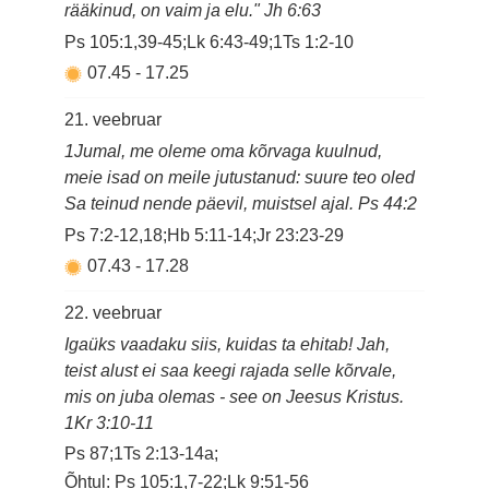
rääkinud, on vaim ja elu." Jh 6:63
Ps 105:1,39-45;Lk 6:43-49;1Ts 1:2-10
07.45
-
17.25
21. veebruar
1Jumal, me oleme oma kõrvaga kuulnud,
meie isad on meile jutustanud: suure teo oled
Sa teinud nende päevil, muistsel ajal. Ps 44:2
Ps 7:2-12,18;Hb 5:11-14;Jr 23:23-29
07.43
-
17.28
22. veebruar
Igaüks vaadaku siis, kuidas ta ehitab! Jah,
teist alust ei saa keegi rajada selle kõrvale,
mis on juba olemas - see on Jeesus Kristus.
1Kr 3:10-11
Ps 87;1Ts 2:13-14a;
Õhtul: Ps 105:1,7-22;Lk 9:51-56