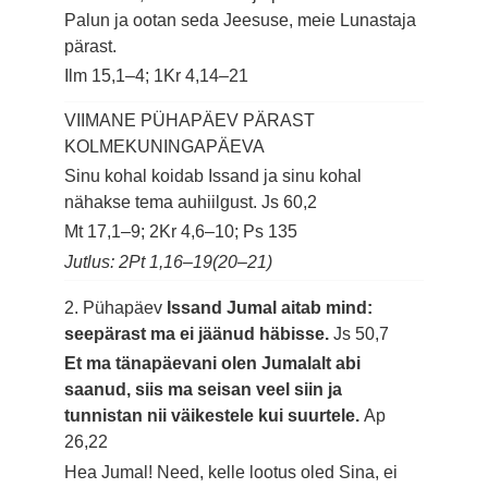
Palun ja ootan seda Jeesuse, meie Lunastaja
pärast.
Ilm 15,1–4; 1Kr 4,14–21
VIIMANE PÜHAPÄEV PÄRAST
KOLMEKUNINGAPÄEVA
Sinu kohal koidab Issand ja sinu kohal
nähakse tema auhiilgust.
Js 60,2
Mt 17,1–9; 2Kr 4,6–10; Ps 135
Jutlus: 2Pt 1,16–19(20–21)
2. Pühapäev
Issand Jumal aitab mind:
seepärast ma ei jäänud häbisse.
Js 50,7
Et ma tänapäevani olen Jumalalt abi
saanud, siis ma seisan veel siin ja
tunnistan nii väikestele kui suurtele.
Ap
26,22
Hea Jumal! Need, kelle lootus oled Sina, ei