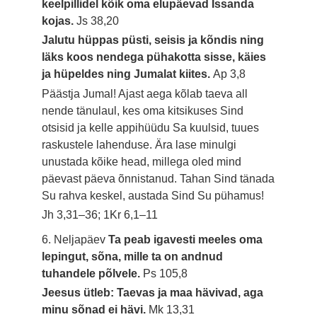
keelpillidel kõik oma elupäevad Issanda
kojas.
Js 38,20
Jalutu hüppas püsti, seisis ja kõndis ning
läks koos nendega pühakotta sisse, käies
ja hüpeldes ning Jumalat kiites.
Ap 3,8
Päästja Jumal! Ajast aega kõlab taeva all
nende tänulaul, kes oma kitsikuses Sind
otsisid ja kelle appihüüdu Sa kuulsid, tuues
raskustele lahenduse. Ära lase minulgi
unustada kõike head, millega oled mind
päevast päeva õnnistanud. Tahan Sind tänada
Su rahva keskel, austada Sind Su pühamus!
Jh 3,31–36; 1Kr 6,1–11
6. Neljapäev
Ta peab igavesti meeles oma
lepingut, sõna, mille ta on andnud
tuhandele põlvele.
Ps 105,8
Jeesus ütleb: Taevas ja maa hävivad, aga
minu sõnad ei hävi.
Mk 13,31