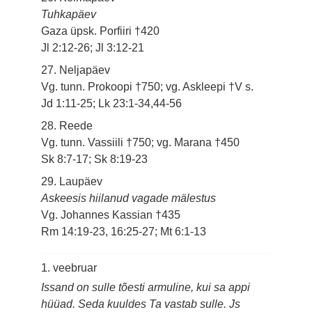
Tuhkapäev
Gaza üpsk. Porfiiri †420
Jl 2:12-26; Jl 3:12-21
27. Neljapäev
Vg. tunn. Prokoopi †750; vg. Askleepi †V s.
Jd 1:11-25; Lk 23:1-34,44-56
28. Reede
Vg. tunn. Vassiili †750; vg. Marana †450
Sk 8:7-17; Sk 8:19-23
29. Laupäev
Askeesis hiilanud vagade mälestus
Vg. Johannes Kassian †435
Rm 14:19-23, 16:25-27; Mt 6:1-13
1. veebruar
Issand on sulle tõesti armuline, kui sa appi
hüüad. Seda kuuldes Ta vastab sulle. Js