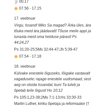
00.17
07.56
-
17.15
17. veebruar
Virgu, Issand! Miks Sa magad? Ärka üles, ära
tõuka meid ära jäädavalt! Tõuse meile appi ja
lunasta meid oma helduse pärast! Ps
44:24,27
Ps 31:20-25;5Ms 32:44-47;Jh 5:39-47
07.54
-
17.18
18. veebruar
Külvake enestele õiguseks, lõigake vastavalt
vagadusele; rajage enestele uudismaad, sest
aeg on otsida Issandat, kuni Ta tuleb ja
õpetab teile õigust! Ho 10:12
Ps 105:1,23-38;2Ms 7:1-13;Hs 33:30-33
Martin Luther, kiriku õpetaja ja reformaator (†