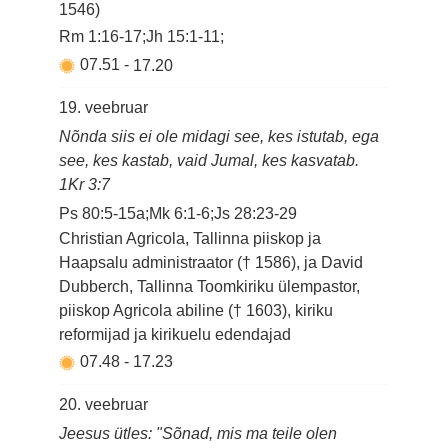
1546)
Rm 1:16-17;Jh 15:1-11;
07.51
-
17.20
19. veebruar
Nõnda siis ei ole midagi see, kes istutab, ega
see, kes kastab, vaid Jumal, kes kasvatab.
1Kr 3:7
Ps 80:5-15a;Mk 6:1-6;Js 28:23-29
Christian Agricola, Tallinna piiskop ja
Haapsalu administraator († 1586), ja David
Dubberch, Tallinna Toomkiriku ülempastor,
piiskop Agricola abiline († 1603), kiriku
reformijad ja kirikuelu edendajad
07.48
-
17.23
20. veebruar
Jeesus ütles: "Sõnad, mis ma teile olen