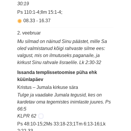
30:19
Ps 110:1-4;Ilm 15:1-4;
08.33
-
16.37
2. veebruar
Mu silmad on näinud Sinu päästet, mille Sa
oled valmistanud kõigi rahvaste silme ees:
valgust, mis on ilmutuseks paganaile, ja
kirkust Sinu rahvale Iisraelile. Lk 2:30-32
Issanda templissetoomise püha ehk
küünlapäev
Kristus – Jumala kirkuse sära
Tulge ja vaadake Jumala tegusid, kes on
kardetav oma tegemistes inimlaste juures. Ps
66:5
KLPR 62
Ps 48:10-15;2Ms 33:18-23;1Tm 6:13-16;Lk
2:22-33