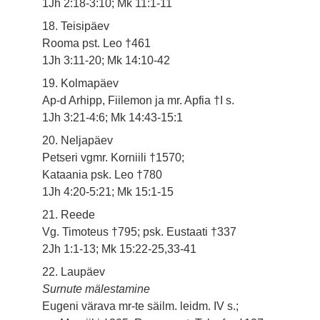
1Jh 2:18-3:10; Mk 11:1-11
18. Teisipäev
Rooma pst. Leo †461
1Jh 3:11-20; Mk 14:10-42
19. Kolmapäev
Ap-d Arhipp, Fiilemon ja mr. Apfia †I s.
1Jh 3:21-4:6; Mk 14:43-15:1
20. Neljapäev
Petseri vgmr. Korniili †1570;
Kataania psk. Leo †780
1Jh 4:20-5:21; Mk 15:1-15
21. Reede
Vg. Timoteus †795; psk. Eustaati †337
2Jh 1:1-13; Mk 15:22-25,33-41
22. Laupäev
Surnute mälestamine
Eugeni värava mr-te säilm. leidm. IV s.;