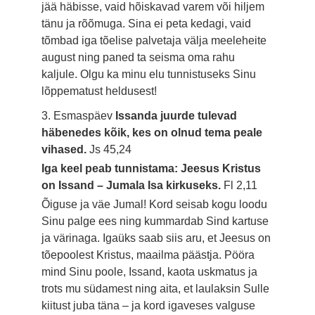
jää häbisse, vaid hõiskavad varem või hiljem
tänu ja rõõmuga. Sina ei peta kedagi, vaid
tõmbad iga tõelise palvetaja välja meeleheite
august ning paned ta seisma oma rahu
kaljule. Olgu ka minu elu tunnistuseks Sinu
lõppematust heldusest!
3. Esmaspäev
Issanda juurde tulevad
häbenedes kõik, kes on olnud tema peale
vihased.
Js 45,24
Iga keel peab tunnistama: Jeesus Kristus
on Issand – Jumala Isa kirkuseks.
Fl 2,11
Õiguse ja väe Jumal! Kord seisab kogu loodu
Sinu palge ees ning kummardab Sind kartuse
ja värinaga. Igaüks saab siis aru, et Jeesus on
tõepoolest Kristus, maailma päästja. Pööra
mind Sinu poole, Issand, kaota uskmatus ja
trots mu südamest ning aita, et laulaksin Sulle
kiitust juba täna – ja kord igaveses valguse