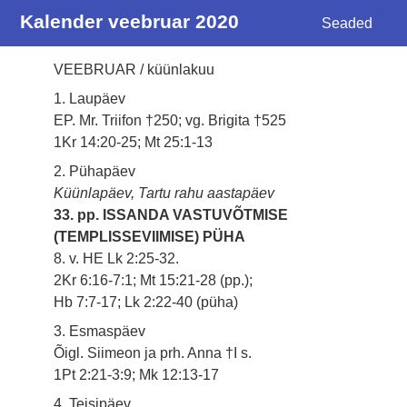
Kalender veebruar 2020
Seaded
VEEBRUAR / küünlakuu
1. Laupäev
EP. Mr. Triifon †250; vg. Brigita †525
1Kr 14:20-25; Mt 25:1-13
2. Pühapäev
Küünlapäev, Tartu rahu aastapäev
33. pp. ISSANDA VASTUVÕTMISE
(TEMPLISSEVIIMISE) PÜHA
8. v. HE Lk 2:25-32.
2Kr 6:16-7:1; Mt 15:21-28 (pp.);
Hb 7:7-17; Lk 2:22-40 (püha)
3. Esmaspäev
Õigl. Siimeon ja prh. Anna †I s.
1Pt 2:21-3:9; Mk 12:13-17
4. Teisipäev