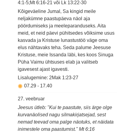
4:1-5;Mt 6:16-21 või Lk 13:22-30
Kõigeväeline Jumal, Sa kingid meile
neljakümne paastupäeva näol aja
pöördumiseks ja meeleparanduseks. Aita
meid, et neid päevi pühitsedes võiksime usus
kasvada ja Kristuse lunastustöö väge oma
elus nähtavaks teha. Seda palume Jeesuse
Kristuse, meie Issanda läbi, kes koos Sinuga
Püha Vaimu ühtsuses elab ja valitseb
igavesest ajast igavesti.
Lisalugemine: 2Mak 1:23-27
07.29
-
17.40
27. veebruar
Jeesus ütleb: "Kui te paastute, siis ärge olge
kurvanäolised nagu silmakirjatsejad, sest
nemad teevad oma palge näotuks, et näidata
inimestele oma paastumist." Mt 6:16