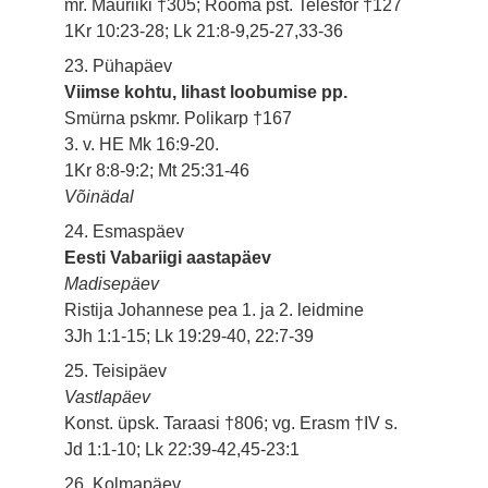
mr. Mauriiki †305; Rooma pst. Telesfor †127
1Kr 10:23-28; Lk 21:8-9,25-27,33-36
23. Pühapäev
Viimse kohtu, lihast loobumise pp.
Smürna pskmr. Polikarp †167
3. v. HE Mk 16:9-20.
1Kr 8:8-9:2; Mt 25:31-46
Võinädal
24. Esmaspäev
Eesti Vabariigi aastapäev
Madisepäev
Ristija Johannese pea 1. ja 2. leidmine
3Jh 1:1-15; Lk 19:29-40, 22:7-39
25. Teisipäev
Vastlapäev
Konst. üpsk. Taraasi †806; vg. Erasm †IV s.
Jd 1:1-10; Lk 22:39-42,45-23:1
26. Kolmapäev