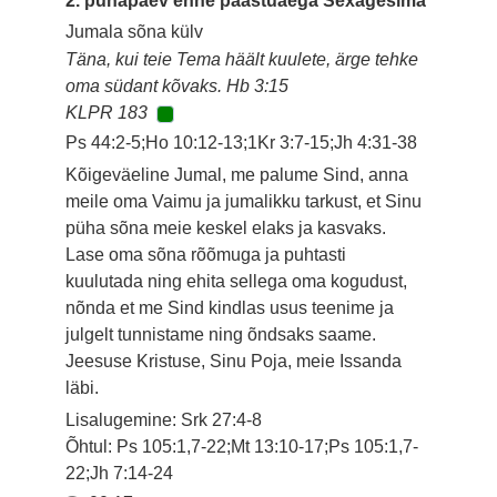
2. pühapäev enne paastuaega Sexagesima
Jumala sõna külv
Täna, kui teie Tema häält kuulete, ärge tehke
oma südant kõvaks. Hb 3:15
KLPR 183
Ps 44:2-5;Ho 10:12-13;1Kr 3:7-15;Jh 4:31-38
Kõigeväeline Jumal, me palume Sind, anna
meile oma Vaimu ja jumalikku tarkust, et Sinu
püha sõna meie keskel elaks ja kasvaks.
Lase oma sõna rõõmuga ja puhtasti
kuulutada ning ehita sellega oma kogudust,
nõnda et me Sind kindlas usus teenime ja
julgelt tunnistame ning õndsaks saame.
Jeesuse Kristuse, Sinu Poja, meie Issanda
läbi.
Lisalugemine: Srk 27:4-8
Õhtul: Ps 105:1,7-22;Mt 13:10-17;Ps 105:1,7-
22;Jh 7:14-24