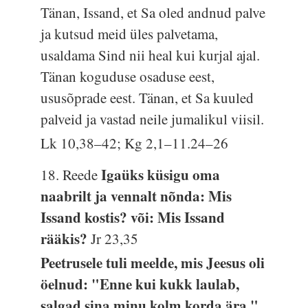
Tänan, Issand, et Sa oled andnud palve
ja kutsud meid üles palvetama,
usaldama Sind nii heal kui kurjal ajal.
Tänan koguduse osaduse eest,
ususõprade eest. Tänan, et Sa kuuled
palveid ja vastad neile jumalikul viisil.
Lk 10,38–42; Kg 2,1–11.24–26
Igaüks küsigu oma
18. Reede
naabrilt ja vennalt nõnda: Mis
Issand kostis? või: Mis Issand
rääkis?
Jr 23,35
Peetrusele tuli meelde, mis Jeesus oli
öelnud: "Enne kui kukk laulab,
salgad sina minu kolm korda ära."