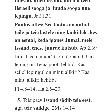
tulevad, ütleb Issand, mil ma teen
Iisraeli sooga ja Juuda sooga uue
lepingu.
Jr 31,31
Paulus ütles: See tõotus on antud
teile ja teie lastele ning kõikidele, kes
on eemal, keda iganes Jumal, meie
Issand, enese juurde kutsub.
Ap 2,39
Jumal teeb, mida Ta on tõotanud. Uus
leping on Tema poolt tehtud. Kas
sellel lepingul on minu allkiri? Kas
minu allkiri kehtib?
Fl 4,8–14; Ha 2,6–20
Issand sõdib teie eest,
15. Teisipäev
aga teie vaikige.
2Ms 14,14