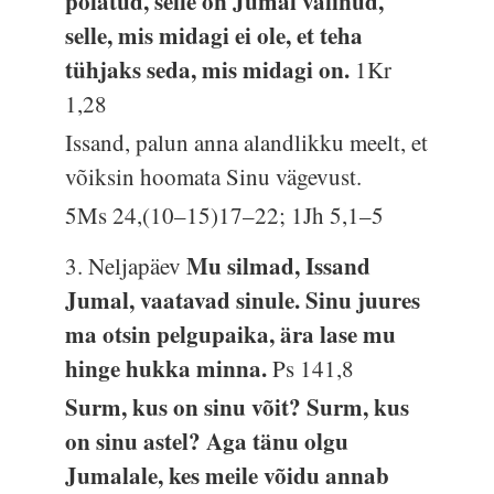
põlatud, selle on Jumal valinud,
selle, mis midagi ei ole, et teha
tühjaks seda, mis midagi on.
1Kr
1,28
Issand, palun anna alandlikku meelt, et
võiksin hoomata Sinu vägevust.
5Ms 24,(10–15)17–22; 1Jh 5,1–5
Mu silmad, Issand
3. Neljapäev
Jumal, vaatavad sinule. Sinu juures
ma otsin pelgupaika, ära lase mu
hinge hukka minna.
Ps 141,8
Surm, kus on sinu võit? Surm, kus
on sinu astel? Aga tänu olgu
Jumalale, kes meile võidu annab