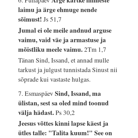
Ärge kartke inimeste
6. Pühapäev
laimu ja ärge ehmuge nende
sõimust!
Js 51,7
Jumal ei ole meile andnud arguse
vaimu, vaid väe ja armastuse ja
mõistliku meele vaimu.
2Tm 1,7
Tänan Sind, Issand, et annad mulle
tarkust ja julgust tunnistada Sinust nii
sõprade kui vastaste hulgas.
Sind, Issand, ma
7. Esmaspäev
ülistan, sest sa oled mind toonud
välja hädast.
Ps 30,2
Jeesus võttes kinni lapse käest ja
ütles talle: "Talita kuum!" See on