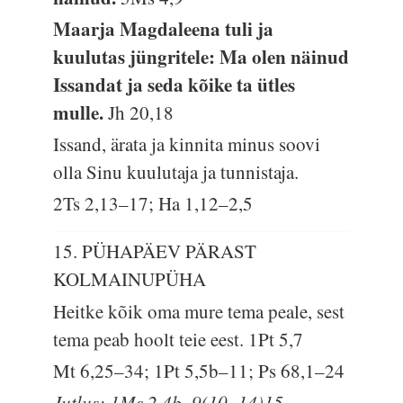
Maarja Magdaleena tuli ja
kuulutas jüngritele: Ma olen näinud
Issandat ja seda kõike ta ütles
mulle.
Jh 20,18
Issand, ärata ja kinnita minus soovi
olla Sinu kuulutaja ja tunnistaja.
2Ts 2,13–17; Ha 1,12–2,5
15. PÜHAPÄEV PÄRAST
KOLMAINUPÜHA
Heitke kõik oma mure tema peale, sest
tema peab hoolt teie eest.
1Pt 5,7
Mt 6,25–34; 1Pt 5,5b–11; Ps 68,1–24
Jutlus: 1Ms 2,4b–9(10–14)15