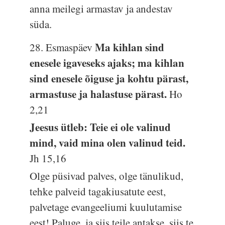
anna meilegi armastav ja andestav
süda.
Ma kihlan sind
28. Esmaspäev
enesele igaveseks ajaks; ma kihlan
sind enesele õiguse ja kohtu pärast,
armastuse ja halastuse pärast.
Ho
2,21
Jeesus ütleb: Teie ei ole valinud
mind, vaid mina olen valinud teid.
Jh 15,16
Olge püsivad palves, olge tänulikud,
tehke palveid tagakiusatute eest,
palvetage evangeeliumi kuulutamise
eest! Paluge, ja siis teile antakse, siis te