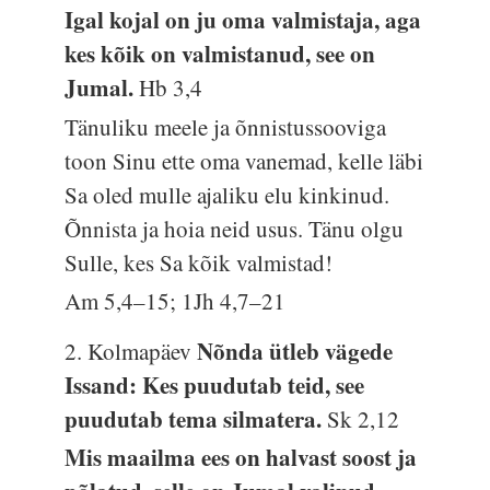
Igal kojal on ju oma valmistaja, aga
kes kõik on valmistanud, see on
Jumal.
Hb 3,4
Tänuliku meele ja õnnistussooviga
toon Sinu ette oma vanemad, kelle läbi
Sa oled mulle ajaliku elu kinkinud.
Õnnista ja hoia neid usus. Tänu olgu
Sulle, kes Sa kõik valmistad!
Am 5,4–15; 1Jh 4,7–21
Nõnda ütleb vägede
2. Kolmapäev
Issand: Kes puudutab teid, see
puudutab tema silmatera.
Sk 2,12
Mis maailma ees on halvast soost ja