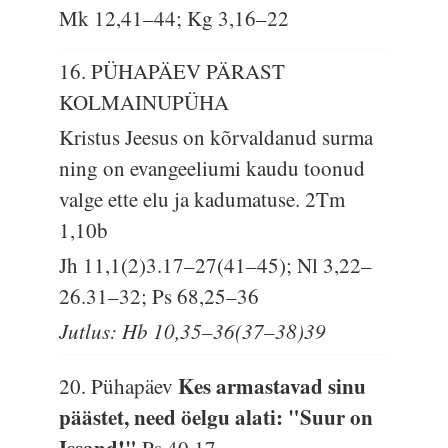
Mk 12,41–44; Kg 3,16–22
16. PÜHAPÄEV PÄRAST
KOLMAINUPÜHA
Kristus Jeesus on kõrvaldanud surma
ning on evangeeliumi kaudu toonud
valge ette elu ja kadumatuse.
2Tm
1,10b
Jh 11,1(2)3.17–27(41–45); Nl 3,22–
26.31–32; Ps 68,25–36
Jutlus: Hb 10,35–36(37–38)39
Kes armastavad sinu
20. Pühapäev
päästet, need öelgu alati: "Suur on