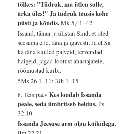
tõlkes: "Tüdruk, ma ütlen sulle,
ärka üles!" Ja tüdruk tõusis kohe
püsti ja kõndis.
Mk 5,41–42
Issand, tänan ja ülistan Sind, et oled
seesama eile, täna ja igavesti. Ja et Sa
ka täna kuuled palveid, tervendad
haigeid, jagad lootust ahastajatele,
rõõmustad kurbi.
5Ms 26,1–11; 3Jh 1–15
Kes loodab Issanda
8. Teisipäev
peale, seda ümbritseb heldus.
Ps
32,10
Issanda Jeesuse arm olgu kõikidega.
Ilm 22,21