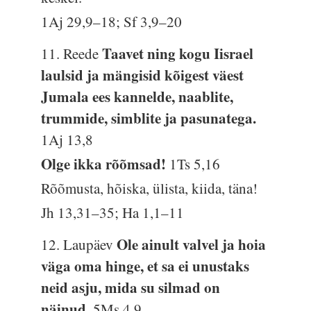
1Aj 29,9–18; Sf 3,9–20
Taavet ning kogu Iisrael
11. Reede
laulsid ja mängisid kõigest väest
Jumala ees kannelde, naablite,
trummide, simblite ja pasunatega.
1Aj 13,8
Olge ikka rõõmsad!
1Ts 5,16
Rõõmusta, hõiska, ülista, kiida, täna!
Jh 13,31–35; Ha 1,1–11
Ole ainult valvel ja hoia
12. Laupäev
väga oma hinge, et sa ei unustaks
neid asju, mida su silmad on
näinud.
5Ms 4,9