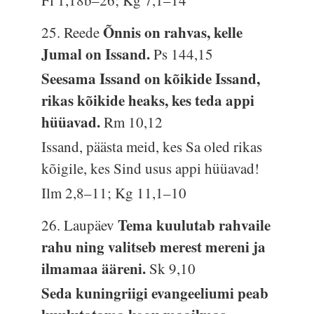
Õnnis on rahvas, kelle
25. Reede
Jumal on Issand.
Ps 144,15
Seesama Issand on kõikide Issand,
rikas kõikide heaks, kes teda appi
hüüavad.
Rm 10,12
Issand, päästa meid, kes Sa oled rikas
kõigile, kes Sind usus appi hüüavad!
Ilm 2,8–11; Kg 11,1–10
Tema kuulutab rahvaile
26. Laupäev
rahu ning valitseb merest mereni ja
ilmamaa ääreni.
Sk 9,10
Seda kuningriigi evangeeliumi peab