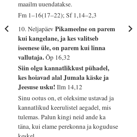
maailm uuendatakse.
Fm 1–16(17–22); Sf 1,14–2,3
Pikameelne on parem
10. Neljapäev
kui kangelane, ja kes valitseb
iseenese üle, on parem kui linna
vallutaja.
Õp 16,32
Siin olgu kannatlikkust pühadel,
kes hoiavad alal Jumala käske ja
Jeesuse usku!
Ilm 14,12
Sinu ootus on, et oleksime ustavad ja
kannatlikud keerulistel aegadel, mis
tulemas. Palun kingi neid ande ka
täna, kui elame perekonna ja koguduse
keskel.