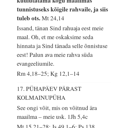
kuulutatama kogu maailmas
tunnistuseks kõigile rahvaile, ja siis
tuleb ots.
Mt 24,14
Issand, tänan Sind rahuaja eest meie
maal. Oh, et me oskaksime seda
hinnata ja Sind tänada selle õnnistuse
eest! Palun ava meie rahva süda
evangeeliumile.
Rm 4,18–25; Kg 12,1–14
17. PÜHAPÄEV PÄRAST
KOLMAINUPÜHA
See ongi võit, mis on võitnud ära
maailma – meie usk.
1Jh 5,4c
Mt 15,21–28; Js 49,1–6; Ps 138