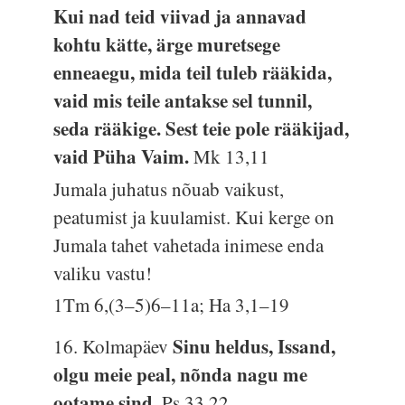
Kui nad teid viivad ja annavad
kohtu kätte, ärge muretsege
enneaegu, mida teil tuleb rääkida,
vaid mis teile antakse sel tunnil,
seda rääkige. Sest teie pole rääkijad,
vaid Püha Vaim.
Mk 13,11
Jumala juhatus nõuab vaikust,
peatumist ja kuulamist. Kui kerge on
Jumala tahet vahetada inimese enda
valiku vastu!
1Tm 6,(3–5)6–11a; Ha 3,1–19
Sinu heldus, Issand,
16. Kolmapäev
olgu meie peal, nõnda nagu me
ootame sind.
Ps 33,22