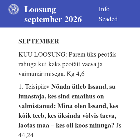
Loosung
Info
september 2026
Seaded
SEPTEMBER
KUU LOOSUNG: Parem üks peotäis
rahuga kui kaks peotäit vaeva ja
vaimunärimisega.
Kg 4,6
Nõnda ütleb Issand, su
1. Teisipäev
lunastaja, kes sind emaihus on
valmistanud: Mina olen Issand, kes
kõik teeb, kes üksinda võlvis taeva,
laotas maa – kes oli koos minuga?
Js
44,24