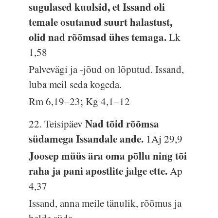
sugulased kuulsid, et Issand oli
temale osutanud suurt halastust,
olid nad rõõmsad ühes temaga.
Lk
1,58
Palvevägi ja -jõud on lõputud. Issand,
luba meil seda kogeda.
Rm 6,19–23; Kg 4,1–12
Nad tõid rõõmsa
22. Teisipäev
südamega Issandale ande.
1Aj 29,9
Joosep müüs ära oma põllu ning tõi
raha ja pani apostlite jalge ette.
Ap
4,37
Issand, anna meile tänulik, rõõmus ja