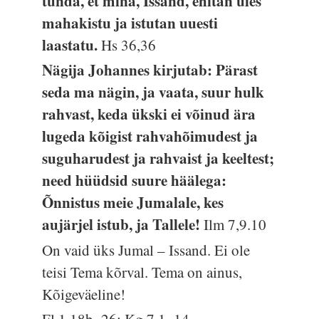
tunda, et mina, Issand, ehitan üles
mahakistu ja istutan uuesti
laastatu.
Hs 36,36
Nägija Johannes kirjutab: Pärast
seda ma nägin, ja vaata, suur hulk
rahvast, keda ükski ei võinud ära
lugeda kõigist rahvahõimudest ja
suguharudest ja rahvaist ja keeltest;
need hüüdsid suure häälega:
Õnnistus meie Jumalale, kes
aujärjel istub, ja Tallele!
Ilm 7,9.10
On vaid üks Jumal – Issand. Ei ole
teisi Tema kõrval. Tema on ainus,
Kõigeväeline!
Fl 1,18b–26; Kg 7,1–14