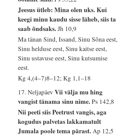
Jeesus ütleb: Mina olen uks. Kui
keegi minu kaudu sisse läheb, siis ta
saab õndsaks.
Jh 10,9
Ma tänan Sind, Issand, Sinu Sõna eest,
Sinu helduse eest, Sinu kaitse eest,
Sinu ustavuse eest, Sinu kutsumise
eest.
Kg 4,(4–7)8–12; Kg 1,1–18
Vii välja mu hing
17. Neljapäev
vangist tänama sinu nime.
Ps 142,8
Nii peeti siis Peetrust vangis, aga
kogudus palvetas lakkamatult
Jumala poole tema pärast.
Ap 12,5