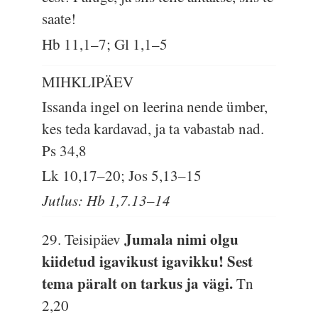
saate!
Hb 11,1–7; Gl 1,1–5
MIHKLIPÄEV
Issanda ingel on leerina nende ümber,
kes teda kardavad, ja ta vabastab nad.
Ps 34,8
Lk 10,17–20; Jos 5,13–15
Jutlus: Hb 1,7.13–14
Jumala nimi olgu
29. Teisipäev
kiidetud igavikust igavikku! Sest
tema päralt on tarkus ja vägi.
Tn
2,20