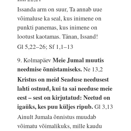
Issanda arm on suur, Ta annab uue
võimaluse ka seal, kus inimene on
punkti panemas, kus inimene on
lootust kaotamas. Tänan, Issand!
Gl 5,22–26; Sf 1,1–13
Meie Jumal muutis
9. Kolmapäev
needmise õnnistamiseks.
Ne 13,2
Kristus on meid Seaduse needusest
lahti ostnud, kui ta sai needuse meie
eest – sest on kirjutatud: Neetud on
igaüks, kes puu küljes ripub.
Gl 3,13
Ainult Jumala õnnistus muudab
võimatu võimalikuks, mille kaudu