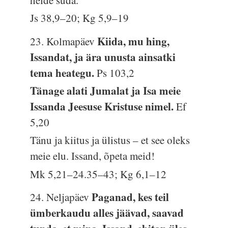
helde süda.
Js 38,9–20; Kg 5,9–19
Kiida, mu hing,
23. Kolmapäev
Issandat, ja ära unusta ainsatki
tema heategu.
Ps 103,2
Tänage alati Jumalat ja Isa meie
Issanda Jeesuse Kristuse nimel.
Ef
5,20
Tänu ja kiitus ja ülistus – et see oleks
meie elu. Issand, õpeta meid!
Mk 5,21–24.35–43; Kg 6,1–12
Paganad, kes teil
24. Neljapäev
ümberkaudu alles jäävad, saavad