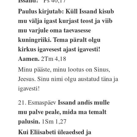
Issand!"
Ps 40,17
Paulus kirjutab: Küll Issand kisub
mu välja igast kurjast teost ja viib
mu varjule oma taevasesse
kuningriiki. Tema päralt olgu
kirkus igavesest ajast igavesti!
Aamen.
2Tm 4,18
Minu pääste, minu lootus on Sinus,
Jeesus. Sinu nimi olgu austatud täna ja
igavesti!
Issand andis mulle
21. Esmaspäev
mu palve peale, mida ma temalt
palusin.
1Sm 1,27
Kui Eliisabeti üleaedsed ja