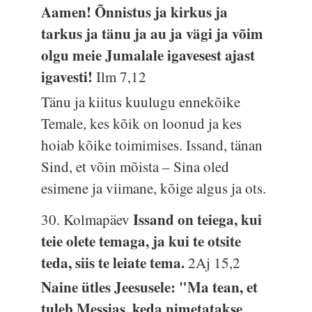
Aamen! Õnnistus ja kirkus ja
tarkus ja tänu ja au ja vägi ja võim
olgu meie Jumalale igavesest ajast
igavesti!
Ilm 7,12
Tänu ja kiitus kuulugu ennekõike
Temale, kes kõik on loonud ja kes
hoiab kõike toimimises. Issand, tänan
Sind, et võin mõista – Sina oled
esimene ja viimane, kõige algus ja ots.
Issand on teiega, kui
30. Kolmapäev
teie olete temaga, ja kui te otsite
teda, siis te leiate tema.
2Aj 15,2
Naine ütles Jeesusele: "Ma tean, et
tuleb Messias, keda nimetatakse