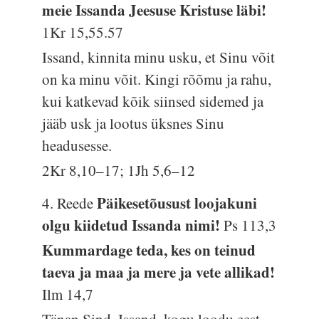
meie Issanda Jeesuse Kristuse läbi!
1Kr 15,55.57
Issand, kinnita minu usku, et Sinu võit
on ka minu võit. Kingi rõõmu ja rahu,
kui katkevad kõik siinsed sidemed ja
jääb usk ja lootus üksnes Sinu
headusesse.
2Kr 8,10–17; 1Jh 5,6–12
Päikesetõusust loojakuni
4. Reede
olgu kiidetud Issanda nimi!
Ps 113,3
Kummardage teda, kes on teinud
taeva ja maa ja mere ja vete allikad!
Ilm 14,7