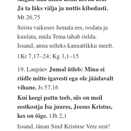
Ja ta läks välja ja nuttis kibedasti.
Mt 26,75
Seista vaikuses Jumala ees, oodata ja
kuulata, mida Tema tahab öelda.
Issand, anna selleks kannatlikku meelt.
1Kr 7,17–24; Kg 3,1–15
Jumal ütleb: Mina ei
19. Laupäev
riidle mitte igavesti ega ole jäädavalt
vihane.
Js 57,16
Kui keegi pattu teeb, siis on meil
eestkostja Isa juures, Jeesus Kristus,
kes on õige.
1Jh 2,1
Issand, tänan Sind Kristuse Vere eest!