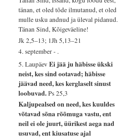
Tänan Sind, Issand, kogu loodu eest,
tänan, et oled tõde ilmutanud, et oled
mulle usku andnud ja üleval pidanud.
Tänan Sind, Kõigeväeline!
Jk 2,5–13; 1Jh 5,13–21
4. september - .
Ei jää ju häbisse ükski
5. Laupäev
neist, kes sind ootavad; häbisse
jäävad need, kes kerglaselt sinust
loobuvad.
Ps 25,3
Kaljupealsed on need, kes kuuldes
võtavad sõna rõõmuga vastu, ent
neil ei ole juurt, üürikest aega nad
usuvad, ent kiusatuse ajal