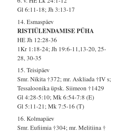
6. v. HE Lk 24:1-12
Gl 6:11-18; Jh 3:13-17
14. Esmaspäev
RISTIÜLENDAMISE PÜHA
HE Jh 12:28-36
1Kr 1:18-24; Jh 19:6-11,13-20, 25-
28, 30-35
15. Teisipäev
Smr. Nikita †372; mr. Askliada †IV s;
Tessaloonika üpsk. Siimeon †1429
Gl 4:28-5:10; Mk 6:54-7:8 (E)
Gl 5:11-21; Mk 7:5-16 (T)
16. Kolmapäev
Smr. Eufiimia †304; mr. Melitiina †