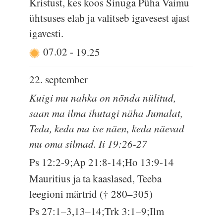
Kristust, kes koos Sinuga Püha Vaimu
ühtsuses elab ja valitseb igavesest ajast
igavesti.
07.02
-
19.25
22. september
Kuigi mu nahka on nõnda nülitud,
saan ma ilma ihutagi näha Jumalat,
Teda, keda ma ise näen, keda näevad
mu oma silmad. Ii 19:26-27
Ps 12:2-9;Ap 21:8-14;Ho 13:9-14
Mauritius ja ta kaaslased, Teeba
leegioni märtrid († 280–305)
Ps 27:1–3,13–14;Trk 3:1–9;Ilm