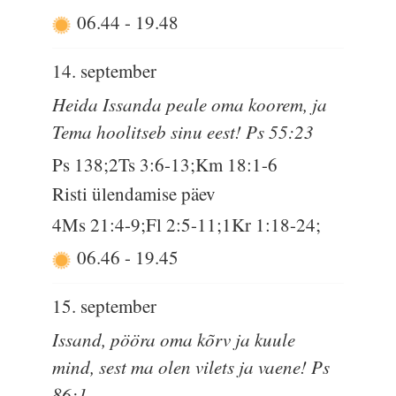
06.44
-
19.48
14. september
Heida Issanda peale oma koorem, ja
Tema hoolitseb sinu eest! Ps 55:23
Ps 138;2Ts 3:6-13;Km 18:1-6
Risti ülendamise päev
4Ms 21:4-9;Fl 2:5-11;1Kr 1:18-24;
06.46
-
19.45
15. september
Issand, pööra oma kõrv ja kuule
mind, sest ma olen vilets ja vaene! Ps
86:1