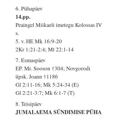
6. Pühapäev
14.pp.
Peaingel Miikaeli imetegu Kolossas IV
s.
5. v. HE Mk 16:9-20
2Kr 1:21-2:4; Mt 22:1-14
7. Esmaspäev
EP. Mr. Sooson †304; Novgorodi
üpsk. Joann †1186
Gl 2:11-16; Mk 5:24-34 (E)
Gl 2:21-3:7; Mk 6:1-7 (T)
8. Teisipäev
JUMALAEMA SÜNDIMISE PÜHA