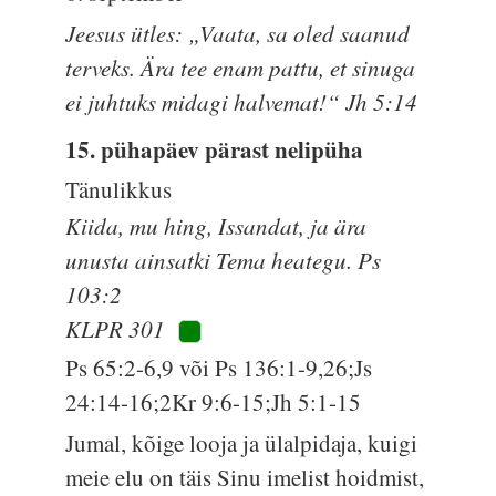
Jeesus ütles: „Vaata, sa oled saanud
terveks. Ära tee enam pattu, et sinuga
ei juhtuks midagi halvemat!“ Jh 5:14
15. pühapäev pärast nelipüha
Tänulikkus
Kiida, mu hing, Issandat, ja ära
unusta ainsatki Tema heategu. Ps
103:2
KLPR 301
Ps 65:2-6,9 või Ps 136:1-9,26;Js
24:14-16;2Kr 9:6-15;Jh 5:1-15
Jumal, kõige looja ja ülalpidaja, kuigi
meie elu on täis Sinu imelist hoidmist,