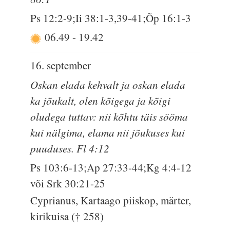
Ps 12:2-9;Ii 38:1-3,39-41;Õp 16:1-3
06.49
-
19.42
16. september
Oskan elada kehvalt ja oskan elada
ka jõukalt, olen kõigega ja kõigi
oludega tuttav: nii kõhtu täis sööma
kui nälgima, elama nii jõukuses kui
puuduses. Fl 4:12
Ps 103:6-13;Ap 27:33-44;Kg 4:4-12
või Srk 30:21-25
Cyprianus, Kartaago piiskop, märter,
kirikuisa († 258)