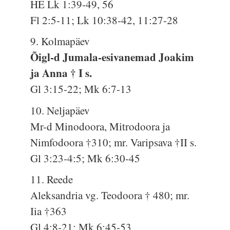
HE Lk 1:39-49, 56
Fl 2:5-11; Lk 10:38-42, 11:27-28
9. Kolmapäev
Õigl-d Jumala-esivanemad Joakim
ja Anna † I s.
Gl 3:15-22; Mk 6:7-13
10. Neljapäev
Mr-d Minodoora, Mitrodoora ja
Nimfodoora †310; mr. Varipsava †II s.
Gl 3:23-4:5; Mk 6:30-45
11. Reede
Aleksandria vg. Teodoora † 480; mr.
Iia †363
Gl 4:8-21; Mk 6:45-53