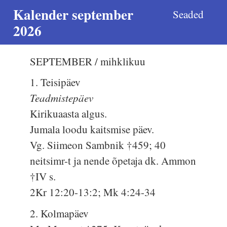
Kalender september
Seaded
2026
SEPTEMBER / mihklikuu
1. Teisipäev
Teadmistepäev
Kirikuaasta algus.
Jumala loodu kaitsmise päev.
Vg. Siimeon Sambnik †459; 40
neitsimr-t ja nende õpetaja dk. Ammon
†IV s.
2Kr 12:20-13:2; Mk 4:24-34
2. Kolmapäev