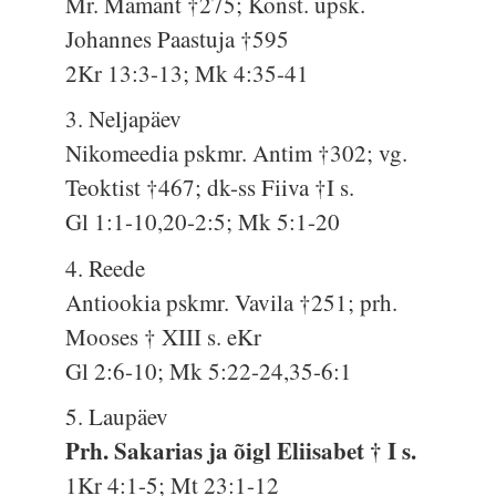
Mr. Mamant †275; Konst. üpsk.
Johannes Paastuja †595
2Kr 13:3-13; Mk 4:35-41
3. Neljapäev
Nikomeedia pskmr. Antim †302; vg.
Teoktist †467; dk-ss Fiiva †I s.
Gl 1:1-10,20-2:5; Mk 5:1-20
4. Reede
Antiookia pskmr. Vavila †251; prh.
Mooses † XIII s. eKr
Gl 2:6-10; Mk 5:22-24,35-6:1
5. Laupäev
Prh. Sakarias ja õigl Eliisabet † I s.
1Kr 4:1-5; Mt 23:1-12