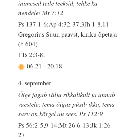
inimesed teile teeksid, tehke ka
nendele! Mt 7:12
Ps 137:1-6;Ap 4:32-37;3Jh 1-8,11
Gregorius Suur, paavst, kiriku õpetaja
(† 604)
1Ts 2:3-8;
06.21
-
20.18
4. september
Õige jagab välja rikkalikult ja annab
vaestele; tema õigus püsib ikka, tema
sarv on kõrgel au sees. Ps 112:9
Ps 56:2-5,9-14;Mt 26:6-13;Jk 1:26-
27