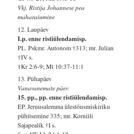
Vkj. Ristija Johannese pea
maharaiumine
12. Laupäev
Lp. enne ristiülendamisp.
PL. Pskmr. Autonom †313; mr. Julian
†IV s.
1Kr 2:6-9; Mt 10:37-11:1
13. Pühapäev
Vanavanemate päev
15. pp., pp. enne ristiülendamisp.
EP. Jeruusalemma ülestõusmiskiriku
pühitsemine 335; mr. Korniili
Sajapealik †I s.