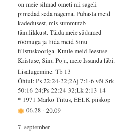
on meie silmad ometi nii sageli
pimedad seda nägema. Puhasta meid
kadedusest, mis summutab
tänulikkust. Täida meie südamed
rõõmuga ja liida meid Sinu
ülistuskooriga. Kuule meid Jeesuse
Kristuse, Sinu Poja, meie Issanda läbi.
Lisalugemine: Tb 13
Õhtul: Ps 22:24-32;2Aj 7:1-6 või Srk
50:16-24;Ps 22:24-32;Lk 2:13-14
* 1971 Marko Tiitus, EELK piiskop
06.28
-
20.09
7. september