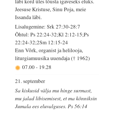
läbi kord üles tõusta igaveseks eluks.
Jeesuse Kristuse, Sinu Poja, meie
Issanda läbi.
Lisalugemine: Srk 27:30-28:7
Õhtul: Ps 22:24-32;Kl 2:12-15;Ps
22:24-32;2Sm 12:15-24
Enn Võrk, organist ja helilooja,
liturgiamuusika uuendaja († 1962)
07.00
-
19.28
21. september
Sa kiskusid välja mu hinge surmast,
mu jalad libisemisest, et ma kõnniksin
Jumala ees eluvalguses. Ps 56:14