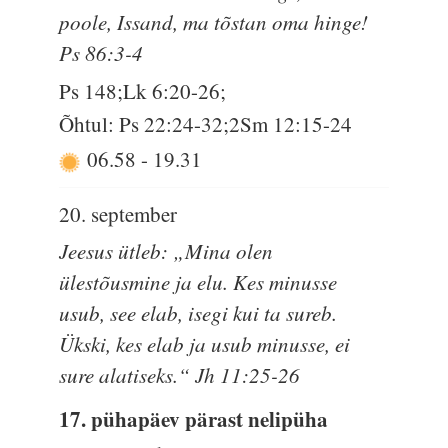
poole, Issand, ma tõstan oma hinge!
Ps 86:3-4
Ps 148;Lk 6:20-26;
Õhtul: Ps 22:24-32;2Sm 12:15-24
06.58
-
19.31
20. september
Jeesus ütleb: „Mina olen
ülestõusmine ja elu. Kes minusse
usub, see elab, isegi kui ta sureb.
Ükski, kes elab ja usub minusse, ei
sure alatiseks.“ Jh 11:25-26
17. pühapäev pärast nelipüha