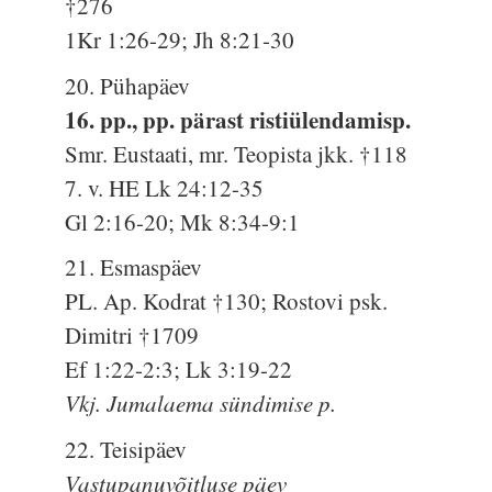
†276
1Kr 1:26-29; Jh 8:21-30
20. Pühapäev
16. pp., pp. pärast ristiülendamisp.
Smr. Eustaati, mr. Teopista jkk. †118
7. v. HE Lk 24:12-35
Gl 2:16-20; Mk 8:34-9:1
21. Esmaspäev
PL. Ap. Kodrat †130; Rostovi psk.
Dimitri †1709
Ef 1:22-2:3; Lk 3:19-22
Vkj. Jumalaema sündimise p.
22. Teisipäev
Vastupanuvõitluse päev