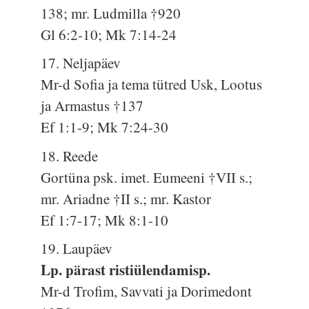
138; mr. Ludmilla †920
Gl 6:2-10; Mk 7:14-24
17. Neljapäev
Mr-d Sofia ja tema tütred Usk, Lootus
ja Armastus †137
Ef 1:1-9; Mk 7:24-30
18. Reede
Gortüna psk. imet. Eumeeni †VII s.;
mr. Ariadne †II s.; mr. Kastor
Ef 1:7-17; Mk 8:1-10
19. Laupäev
Lp. pärast ristiülendamisp.
Mr-d Trofim, Savvati ja Dorimedont