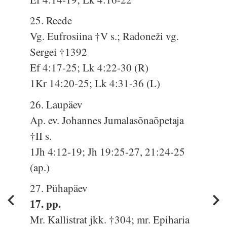
25. Reede
Vg. Eufrosiina †V s.; Radoneži vg.
Sergei †1392
Ef 4:17-25; Lk 4:22-30 (R)
1Kr 14:20-25; Lk 4:31-36 (L)
26. Laupäev
Ap. ev. Johannes Jumalasõnaõpetaja
†II s.
1Jh 4:12-19; Jh 19:25-27, 21:24-25
(ap.)
27. Pühapäev
17. pp.
Mr. Kallistrat jkk. †304; mr. Epiharia