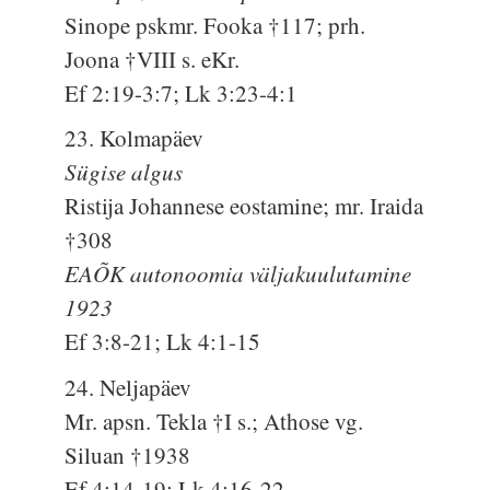
Sinope pskmr. Fooka †117; prh.
Joona †VIII s. eKr.
Ef 2:19-3:7; Lk 3:23-4:1
23. Kolmapäev
Sügise algus
Ristija Johannese eostamine; mr. Iraida
†308
EAÕK autonoomia väljakuulutamine
1923
Ef 3:8-21; Lk 4:1-15
24. Neljapäev
Mr. apsn. Tekla †I s.; Athose vg.
Siluan †1938
Ef 4:14-19; Lk 4:16-22