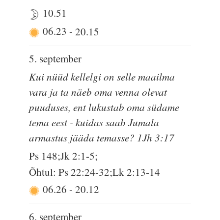
10.51
06.23
-
20.15
5. september
Kui nüüd kellelgi on selle maailma
vara ja ta näeb oma venna olevat
puuduses, ent lukustab oma südame
tema eest - kuidas saab Jumala
armastus jääda temasse? 1Jh 3:17
Ps 148;Jk 2:1-5;
Õhtul: Ps 22:24-32;Lk 2:13-14
06.26
-
20.12
6. september