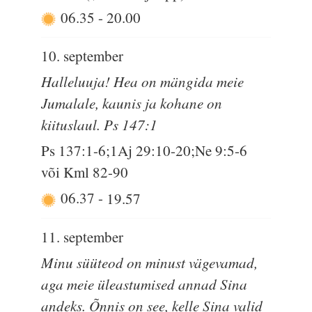
06.35
-
20.00
10. september
Halleluuja! Hea on mängida meie
Jumalale, kaunis ja kohane on
kiituslaul. Ps 147:1
Ps 137:1-6;1Aj 29:10-20;Ne 9:5-6
või Kml 82-90
06.37
-
19.57
11. september
Minu süüteod on minust vägevamad,
aga meie üleastumised annad Sina
andeks. Õnnis on see, kelle Sina valid