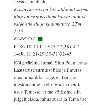
Jeesus annab elu
Kristus Jeesus on kõrvaldanud surma
ning on evangeeliumi kaudu toonud
valge ette elu ja kadumatuse. 2Tm
1:10
KLPR 354
Ps 86:10-13;Ii 19:25-27;2Kr 4:7-
14;Jh 11:21-29(30-31)32-45
Kõigeväeline Jumal, Sinu Poeg äratas
Laatsaruse surnuist üles ja ilmutas
oma jumalikku väge, et Tema on
ülestõusmine ja elu. Elusta meidki
usus Temasse, et me võiksime siin
julgelt elada, rahus surra ja Tema väe