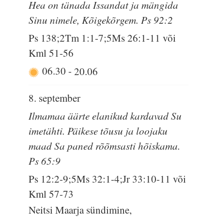
Hea on tänada Issandat ja mängida
Sinu nimele, Kõigekõrgem. Ps 92:2
Ps 138;2Tm 1:1-7;5Ms 26:1-11 või
Kml 51-56
06.30
-
20.06
8. september
Ilmamaa äärte elanikud kardavad Su
imetähti. Päikese tõusu ja loojaku
maad Sa paned rõõmsasti hõiskama.
Ps 65:9
Ps 12:2-9;5Ms 32:1-4;Jr 33:10-11 või
Kml 57-73
Neitsi Maarja sündimine,