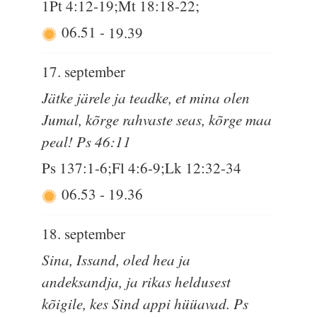
1Pt 4:12-19;Mt 18:18-22;
06.51
-
19.39
17. september
Jätke järele ja teadke, et mina olen
Jumal, kõrge rahvaste seas, kõrge maa
peal! Ps 46:11
Ps 137:1-6;Fl 4:6-9;Lk 12:32-34
06.53
-
19.36
18. september
Sina, Issand, oled hea ja
andeksandja, ja rikas heldusest
kõigile, kes Sind appi hüüavad. Ps