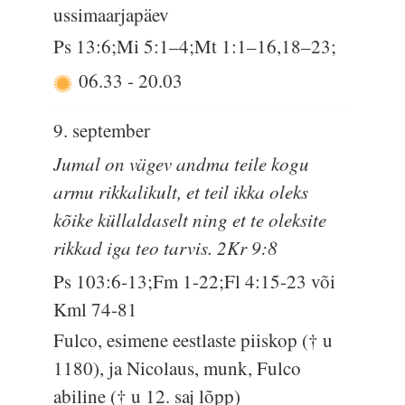
ussimaarjapäev
Ps 13:6;Mi 5:1–4;Mt 1:1–16,18–23;
06.33
-
20.03
9. september
Jumal on vägev andma teile kogu
armu rikkalikult, et teil ikka oleks
kõike küllaldaselt ning et te oleksite
rikkad iga teo tarvis. 2Kr 9:8
Ps 103:6-13;Fm 1-22;Fl 4:15-23 või
Kml 74-81
Fulco, esimene eestlaste piiskop († u
1180), ja Nicolaus, munk, Fulco
abiline († u 12. saj lõpp)