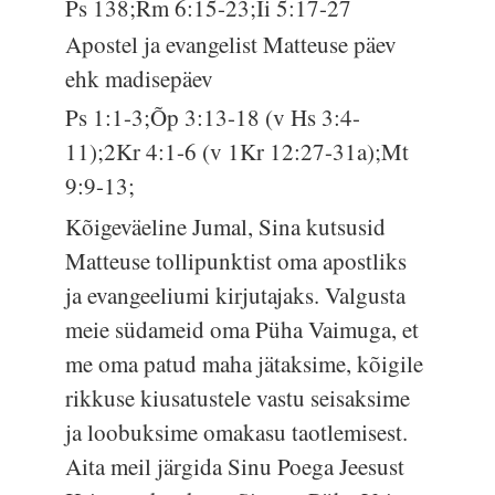
Ps 138;Rm 6:15-23;Ii 5:17-27
Apostel ja evangelist Matteuse päev
ehk madisepäev
Ps 1:1-3;Õp 3:13-18 (v Hs 3:4-
11);2Kr 4:1-6 (v 1Kr 12:27-31a);Mt
9:9-13;
Kõigeväeline Jumal, Sina kutsusid
Matteuse tollipunktist oma apostliks
ja evangeeliumi kirjutajaks. Valgusta
meie südameid oma Püha Vaimuga, et
me oma patud maha jätaksime, kõigile
rikkuse kiusatustele vastu seisaksime
ja loobuksime omakasu taotlemisest.
Aita meil järgida Sinu Poega Jeesust