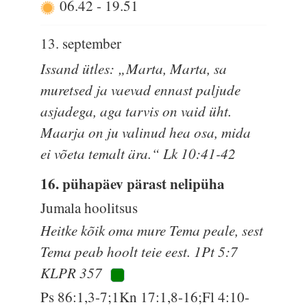
06.42
-
19.51
13. september
Issand ütles: „Marta, Marta, sa
muretsed ja vaevad ennast paljude
asjadega, aga tarvis on vaid üht.
Maarja on ju valinud hea osa, mida
ei võeta temalt ära.“ Lk 10:41-42
16. pühapäev pärast nelipüha
Jumala hoolitsus
Heitke kõik oma mure Tema peale, sest
Tema peab hoolt teie eest. 1Pt 5:7
KLPR 357
Ps 86:1,3-7;1Kn 17:1,8-16;Fl 4:10-