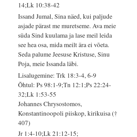
14;Lk 10:38-42
Issand Jumal, Sina näed, kui paljude
asjade pärast me muretseme. Ava meie
süda Sind kuulama ja lase meil leida
see hea osa, mida meilt ära ei võeta.
Seda palume Jeesuse Kristuse, Sinu
Poja, meie Issanda läbi.
Lisalugemine: Trk 18:3-4, 6-9
Õhtul: Ps 98:1-9;Tn 12:1;Ps 22:24-
32;Lk 1:53-55
Johannes Chrysostomos,
Konstantinoopoli piiskop, kirikuisa (†
407)
Jr 1:4-10;Lk 21:12-15;