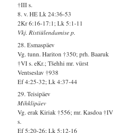
†III s.
8. v. HE Lk 24:36-53
2Kr 6:16-17:1; Lk 5:1-11
Vkj. Ristiülendamise p.
28. Esmaspäev
Vg. tunn. Hariton †350; prh. Baaruk
†VI s. eKr.; Tšehhi mr. vürst
Ventseslav †938
Ef 4:25-32; Lk 4:37-44
29. Teisipäev
Mihklipäev
Vg. erak Kiriak †556; mr. Kasdoa †IV
s.
Ef 5:20-26; Lk 5:12-16