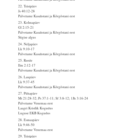
22. Teisipäev
Js 40:12-28
Palvetame Kasahstani ja Kõrgõstani eest
23. Kolmapäev
Gl 2:15-21
Palvetame Kasahstani ja Kõrgõstani eest
Sügise algus
24. Neljapäev
Lk 9:10-17
Palvetame Kasahstani ja Kõrgõstani eest
25. Reede
Ilm 2:12-17
Palvetame Kasahstani ja Kõrgõstani eest
26. Laupäev
Lk 9:37-45
Palvetame Kasahstani ja Kõrgõstani eest
27. Pühapäev
Mt 21:28-32; Ps 37:1-11; Sf 3:8-12; 1Jh 3:16-24
Palvetame Venemaa eest
Laagri Kristlik Kogudus
Luguse EKB Kogudus
28. Esmaspäev
Lk 9:46-50
Palvetame Venemaa eest
29. Teisipäev