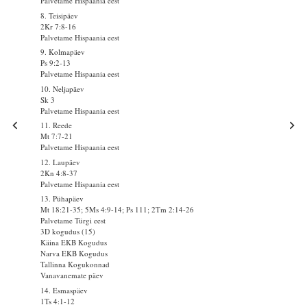
Palvetame Hispaania eest
8. Teisipäev
2Kr 7:8-16
Palvetame Hispaania eest
9. Kolmapäev
Ps 9:2-13
Palvetame Hispaania eest
10. Neljapäev
Sk 3
Palvetame Hispaania eest
11. Reede
Mt 7:7-21
Palvetame Hispaania eest
12. Laupäev
2Kn 4:8-37
Palvetame Hispaania eest
13. Pühapäev
Mt 18:21-35; 5Ms 4:9-14; Ps 111; 2Tm 2:14-26
Palvetame Türgi eest
3D kogudus (15)
Käina EKB Kogudus
Narva EKB Kogudus
Tallinna Kogukonnad
Vanavanemate päev
14. Esmaspäev
1Ts 4:1-12