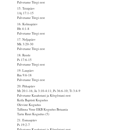
Palvetame Türgi eest
15. Teisipäev
1Aj 17:1-15
Palvetame Türgi eest
16. Kolmapäev
Hb 4:1-8
Palvetame Türgi eest
17. Neljapäev
Mk 3:20-30
Palvetame Türgi eest
18. Reede
Ps 17:6-15
Palvetame Türgi eest
19. Laupäev
Rm 9:6-18
Palvetame Türgi eest
20. Pühapäev
Mt 20:1-16; Jn 3:10-4:11; Ps 36:6-10; Tt 3:4-9
Palvetame Kasahstani ja Kõrgõstani eest
Keila Baptisti Kogudus
Oleviste Kogudus
Tallinna Vene EKB Kogudus Betaania
Tartu Ruut Kogudus (5)
21. Esmaspäev
Ps 19:2-7
Palvetame Kasahstani ja Kõrgõstani eest