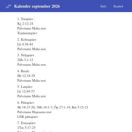
Kalender september 2026
Info
Seaded
1. Teisipäev
Kg 2:12-24
Palvetame Malta eest
Teadmistepäev
2. Kolmapäev
Lk 4:38-44
Palvetame Malta eest
3. Neljapäev
2Ms 3:1-12
Palvetame Malta eest
4. Reede
Hb 12:18-29
Palvetame Malta eest
5. Laupäev
Lk 12:49-57
Palvetame Malta eest
6. Pühapäev
Mt 18:15-20; 3Ms 10:1-7; Õp 27:1-19; Rm 5:15-21
Palvetame Hispaania eest
LNK pühapäev
7. Esmaspäev
1Tm 5:17-25