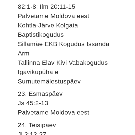
82:1-8; Ilm 20:11-15
Palvetame Moldova eest
Kohtla-Järve Kolgata
Baptistikogudus
Sillamäe EKB Kogudus Issanda
Arm
Tallinna Elav Kivi Vabakogudus
Igavikupüha e
Surnutemälestuspäev
23. Esmaspäev
Js 45:2-13
Palvetame Moldova eest
24. Teisipäev
Jl 2:12-27